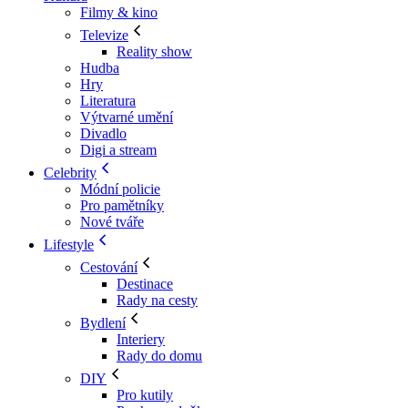
Filmy & kino
Televize
Reality show
Hudba
Hry
Literatura
Výtvarné umění
Divadlo
Digi a stream
Celebrity
Módní policie
Pro pamětníky
Nové tváře
Lifestyle
Cestování
Destinace
Rady na cesty
Bydlení
Interiery
Rady do domu
DIY
Pro kutily