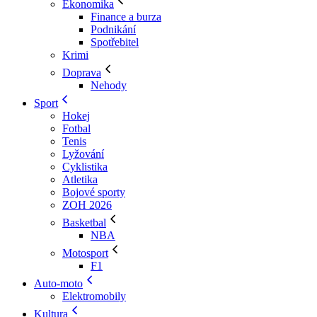
Ekonomika
Finance a burza
Podnikání
Spotřebitel
Krimi
Doprava
Nehody
Sport
Hokej
Fotbal
Tenis
Lyžování
Cyklistika
Atletika
Bojové sporty
ZOH 2026
Basketbal
NBA
Motosport
F1
Auto-moto
Elektromobily
Kultura