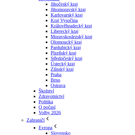
Jihočeský kraj
Jihomoravský kraj
Karlovarský kraj
Kraj Vysočina
Králověhradecký kraj
Liberecký kraj
Moravskoslezský kraj
Olomoucký kraj
Pardubický kraj
Plzeňský kraj
Středočeský kraj
Ústecký kraj
Zlínský kraj
Praha
Brno
Ostrava
Školství
Zdravotnictví
Politika
O počasí
Volby 2026
Zahraničí
Evropa
Slovensko