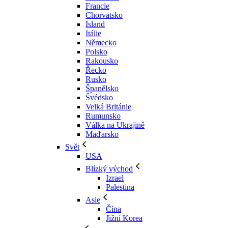
Francie
Chorvatsko
Island
Itálie
Německo
Polsko
Rakousko
Řecko
Rusko
Španělsko
Švédsko
Velká Británie
Rumunsko
Válka na Ukrajině
Maďarsko
Svět
USA
Blízký východ
Izrael
Palestina
Asie
Čína
Jižní Korea