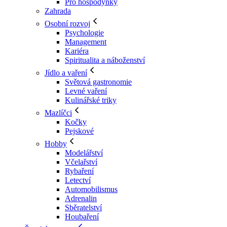
Pro hospodyňky
Zahrada
Osobní rozvoj
Psychologie
Management
Kariéra
Spiritualita a náboženství
Jídlo a vaření
Světová gastronomie
Levné vaření
Kulinářské triky
Mazlíčci
Kočky
Pejskové
Hobby
Modelářství
Včelařství
Rybaření
Letectví
Automobilismus
Adrenalin
Sběratelství
Houbaření