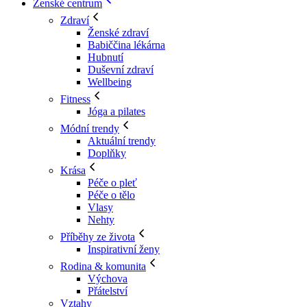
Ženské centrum
Zdraví
Ženské zdraví
Babiččina lékárna
Hubnutí
Duševní zdraví
Wellbeing
Fitness
Jóga a pilates
Módní trendy
Aktuální trendy
Doplňky
Krása
Péče o pleť
Péče o tělo
Vlasy
Nehty
Příběhy ze života
Inspirativní ženy
Rodina & komunita
Výchova
Přátelství
Vztahy