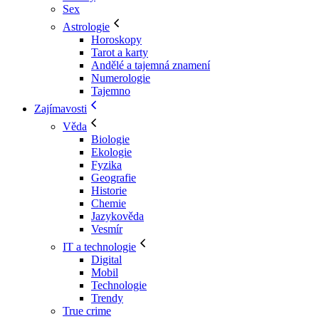
Sex
Astrologie
Horoskopy
Tarot a karty
Andělé a tajemná znamení
Numerologie
Tajemno
Zajímavosti
Věda
Biologie
Ekologie
Fyzika
Geografie
Historie
Chemie
Jazykověda
Vesmír
IT a technologie
Digital
Mobil
Technologie
Trendy
True crime