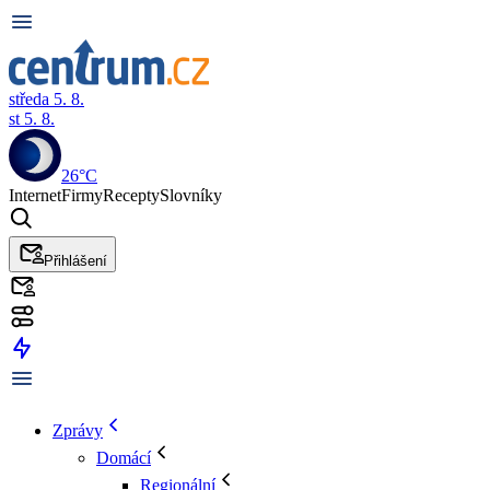
středa 5. 8.
st 5. 8.
26°C
Internet
Firmy
Recepty
Slovníky
Přihlášení
Zprávy
Domácí
Regionální