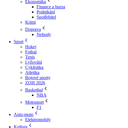
Ekonomika
Finance a burza
Podnikání
Spotřebitel
Krimi
Doprava
Nehody
Sport
Hokej
Fotbal
Tenis
Lyžování
Cyklistika
Atletika
Bojové sporty
ZOH 2026
Basketbal
NBA
Motosport
F1
Auto-moto
Elektromobily
Kultura