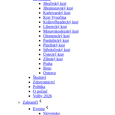
Jihočeský kraj
Jihomoravský kraj
Karlovarský kraj
Kraj Vysočina
Králověhradecký kraj
Liberecký kraj
Moravskoslezský kraj
Olomoucký kraj
Pardubický kraj
Plzeňský kraj
Středočeský kraj
Ústecký kraj
Zlínský kraj
Praha
Brno
Ostrava
Školství
Zdravotnictví
Politika
O počasí
Volby 2026
Zahraničí
Evropa
Slovensko