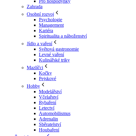
Pro hospodyňky
Zahrada
Osobní rozvoj
Psychologie
Management
Kariéra
Spiritualita a náboženství
Jídlo a vaření
Světová gastronomie
Levné vaření
Kulinářské triky
Mazlíčci
Kočky
Pejskové
Hobby
Modelářství
Včelařství
Rybaření
Letectví
Automobilismus
Adrenalin
Sběratelství
Houbaření