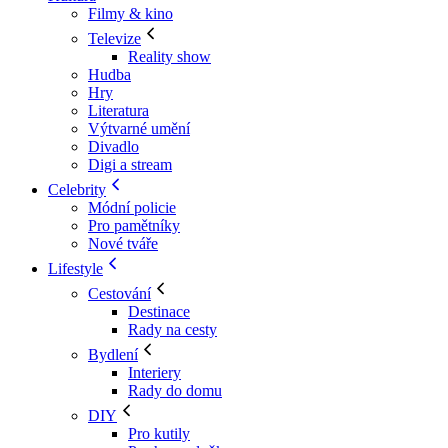
Filmy & kino
Televize
Reality show
Hudba
Hry
Literatura
Výtvarné umění
Divadlo
Digi a stream
Celebrity
Módní policie
Pro pamětníky
Nové tváře
Lifestyle
Cestování
Destinace
Rady na cesty
Bydlení
Interiery
Rady do domu
DIY
Pro kutily