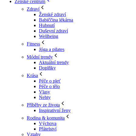
Ženské centrum
Zdraví
Ženské zdraví
Babiččina lékárna
Hubnutí
Duševní zdraví
Wellbeing
Fitness
Jóga a pilates
Módní trendy
Aktuální trendy
Doplňky
Krása
Péče o pleť
Péče o tělo
Vlasy
Nehty
Příběhy ze života
Inspirativní ženy
Rodina & komunita
Výchova
Přátelství
Vztahy