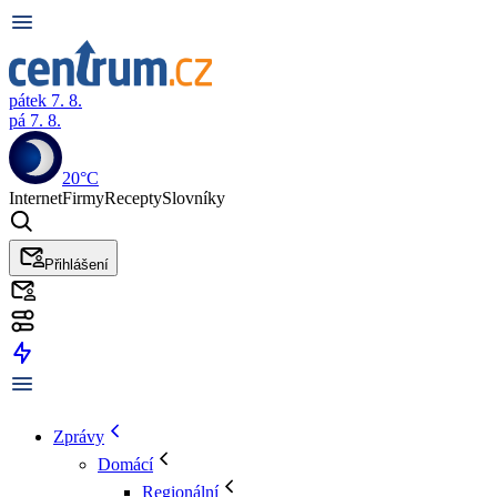
pátek 7. 8.
pá 7. 8.
20°C
Internet
Firmy
Recepty
Slovníky
Přihlášení
Zprávy
Domácí
Regionální