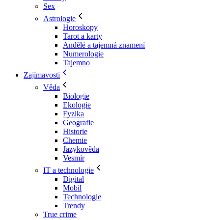
Sex
Astrologie
Horoskopy
Tarot a karty
Andělé a tajemná znamení
Numerologie
Tajemno
Zajímavosti
Věda
Biologie
Ekologie
Fyzika
Geografie
Historie
Chemie
Jazykověda
Vesmír
IT a technologie
Digital
Mobil
Technologie
Trendy
True crime