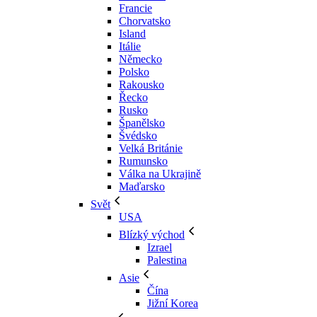
Francie
Chorvatsko
Island
Itálie
Německo
Polsko
Rakousko
Řecko
Rusko
Španělsko
Švédsko
Velká Británie
Rumunsko
Válka na Ukrajině
Maďarsko
Svět
USA
Blízký východ
Izrael
Palestina
Asie
Čína
Jižní Korea