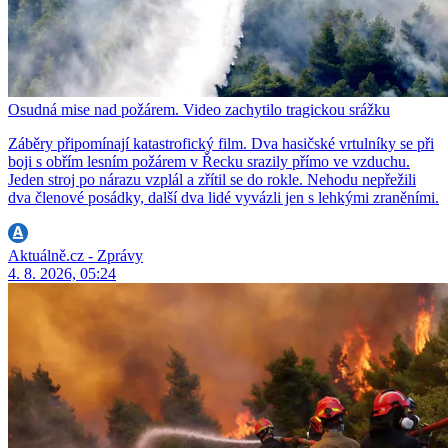
Osudná mise nad požárem. Video zachytilo tragickou srážku
Záběry připomínají katastrofický film. Dva hasičské vrtulníky se při
boji s obřím lesním požárem v Řecku srazily přímo ve vzduchu.
Jeden stroj po nárazu vzplál a zřítil se do rokle. Nehodu nepřežili
dva členové posádky, další dva lidé vyvázli jen s lehkými zraněními.
Aktuálně.cz - Zprávy
4. 8. 2026, 05:24