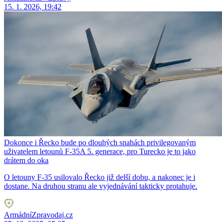
15. 1. 2026, 19:42
Dokonce i Řecko bude po dlouhých snahách privilegovaným
uživatelem letounů F-35A 5. generace, pro Turecko je to jako
drátem do oka
O letouny F-35 usilovalo Řecko již delší dobu, a nakonec je i
dostane. Na druhou stranu ale vyjednávání takticky protahuje.
ArmádníZpravodaj.cz