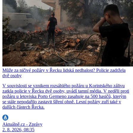
Může za ničivé požáry v Řecku lidská nedbalost? Policie zadržela
dvě osoby
V souvislosti se vznikem rozsáhlého požáru u Korintského zálivu
zatkla policie v Řecku dvě osoby, uvádí tamní média. V neděli proti
požáru u letoviska Porto Germeno zasahuje na 500 hasičů, kterým
se stále nepodařilo zastavit šíření ohně. Lesní požáry zuří také v
dalších částech Řecka.
Aktuálně.cz - Zprávy
2. 8. 2026, 08:35