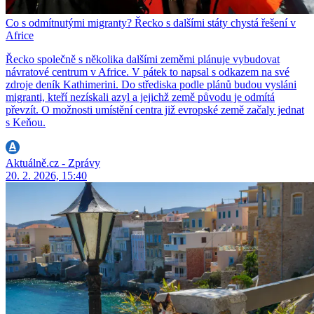
Co s odmítnutými migranty? Řecko s dalšími státy chystá řešení v
Africe
Řecko společně s několika dalšími zeměmi plánuje vybudovat
návratové centrum v Africe. V pátek to napsal s odkazem na své
zdroje deník Kathimerini. Do střediska podle plánů budou vysláni
migranti, kteří nezískali azyl a jejichž země původu je odmítá
převzít. O možnosti umístění centra již evropské země začaly jednat
s Keňou.
Aktuálně.cz - Zprávy
20. 2. 2026, 15:40