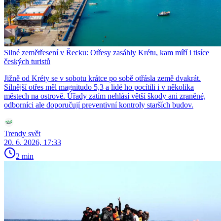
Silné zemětřesení v Řecku: Otřesy zasáhly Krétu, kam míří i tisíce
českých turistů
Jižně od Kréty se v sobotu krátce po sobě otřásla země dvakrát.
Silnější otřes měl magnitudo 5,3 a lidé ho pocítili i v několika
městech na ostrově. Úřady zatím nehlásí větší škody ani zraněné,
odborníci ale doporučují preventivní kontroly starších budov.
Trendy svět
20. 6. 2026, 17:33
2 min