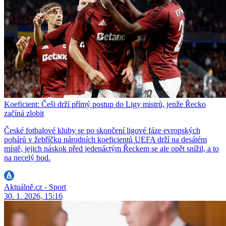
Koeficient: Češi drží přímý postup do Ligy mistrů, jenže Řecko
začíná zlobit
České fotbalové kluby se po skončení ligové fáze evropských
pohárů v žebříčku národních koeficientů UEFA drží na desátém
místě, jejich náskok před jedenáctým Řeckem se ale opět snížil, a to
na necelý bod.
Aktuálně.cz - Sport
30. 1. 2026, 15:16