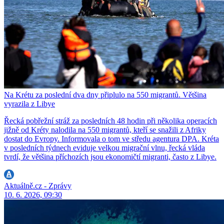
Na Krétu za poslední dva dny připlulo na 550 migrantů. Většina
vyrazila z Libye
Řecká pobřežní stráž za posledních 48 hodin při několika operacích
jižně od Kréty nalodila na 550 migrantů, kteří se snažili z Afriky
dostat do Evropy. Informovala o tom ve středu agentura DPA. Kréta
v posledních týdnech eviduje velkou migrační vlnu, řecká vláda
tvrdí, že většina příchozích jsou ekonomičtí migranti, často z Libye.
Aktuálně.cz - Zprávy
10. 6. 2026, 09:30