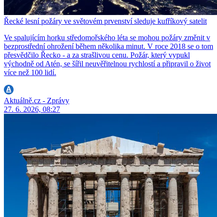
Řecké lesní požáry ve světovém prvenství sleduje kufříkový satelit
Ve spalujícím horku středomořského léta se mohou požáry změnit v
bezprostřední ohrožení během několika minut. V roce 2018 se o tom
přesvědčilo Řecko - a za strašlivou cenu. Požár, který vypukl
východně od Atén, se šířil neuvěřitelnou rychlostí a připravil o život
více než 100 lidí.
Aktuálně.cz - Zprávy
27. 6. 2026, 08:27