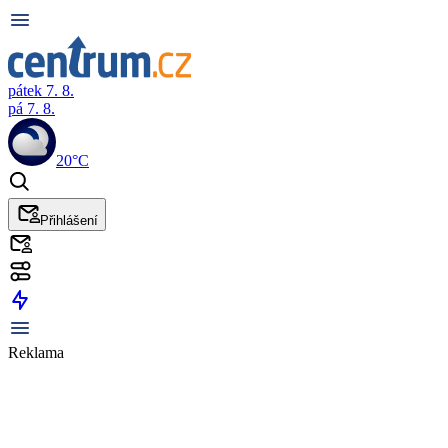
pátek 7. 8.
pá 7. 8.
20°C
Přihlášení
Reklama