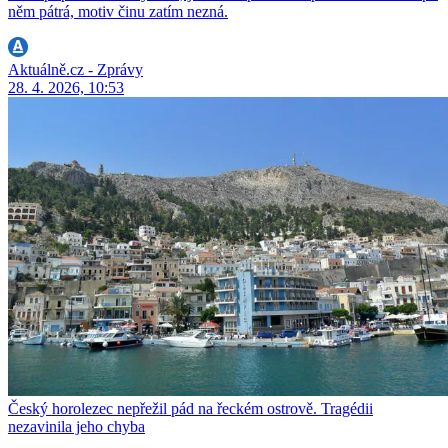
něm pátrá, motiv činu zatím nezná.
Aktuálně.cz - Zprávy
28. 4. 2026, 10:53
Český horolezec nepřežil pád na řeckém ostrově. Tragédii
nezavinila jeho chyba