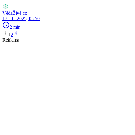
VědaŽivě.cz
17. 10. 2025, 05:50
2 min
1
2
Reklama