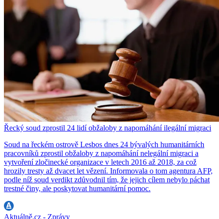
Řecký soud zprostil 24 lidí obžaloby z napomáhání ilegální migraci
Soud na řeckém ostrově Lesbos dnes 24 bývalých humanitárních
pracovníků zprostil obžaloby z napomáhání nelegální migraci a
vytvoření zločinecké organizace v letech 2016 až 2018, za což
hrozily tresty až dvacet let vězení. Informovala o tom agentura AFP,
podle níž soud verdikt zdůvodnil tím, že jejich cílem nebylo páchat
trestné činy, ale poskytovat humanitární pomoc.
Aktuálně.cz - Zprávy