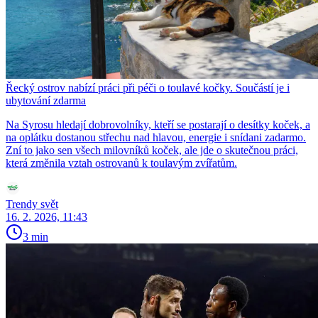
Řecký ostrov nabízí práci při péči o toulavé kočky. Součástí je i
ubytování zdarma
Na Syrosu hledají dobrovolníky, kteří se postarají o desítky koček, a
na oplátku dostanou střechu nad hlavou, energie i snídani zadarmo.
Zní to jako sen všech milovníků koček, ale jde o skutečnou práci,
která změnila vztah ostrovanů k toulavým zvířatům.
Trendy svět
16. 2. 2026, 11:43
3 min