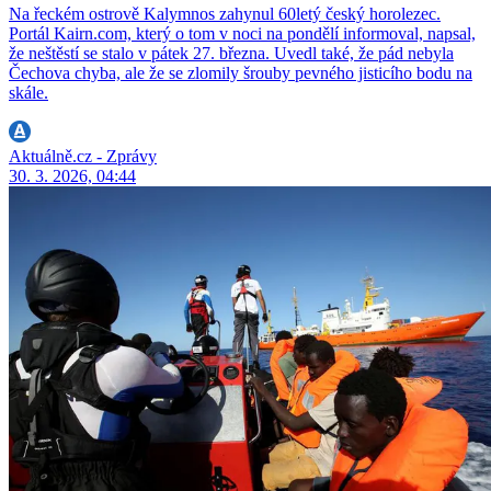
Na řeckém ostrově Kalymnos zahynul 60letý český horolezec.
Portál Kairn.com, který o tom v noci na pondělí informoval, napsal,
že neštěstí se stalo v pátek 27. března. Uvedl také, že pád nebyla
Čechova chyba, ale že se zlomily šrouby pevného jisticího bodu na
skále.
Aktuálně.cz - Zprávy
30. 3. 2026, 04:44