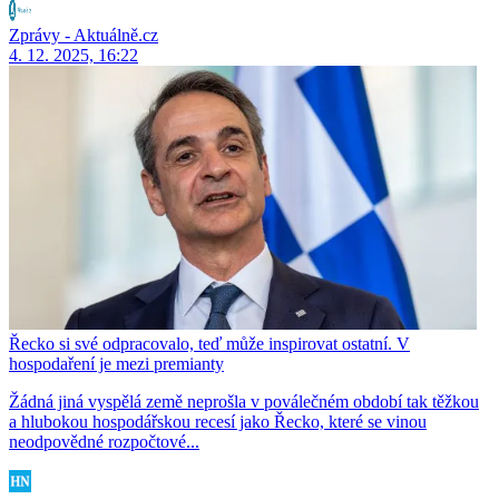
Zprávy - Aktuálně.cz
4. 12. 2025, 16:22
Řecko si své odpracovalo, teď může inspirovat ostatní. V
hospodaření je mezi premianty
Žádná jiná vyspělá země neprošla v poválečném období tak těžkou
a hlubokou hospodářskou recesí jako Řecko, které se vinou
neodpovědné rozpočtové...