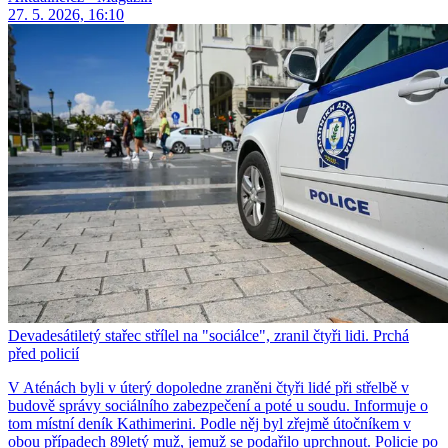
27. 5. 2026, 16:10
Devadesátiletý stařec střílel na "sociálce", zranil čtyři lidi. Prchá
před policií
V Aténách byli v úterý dopoledne zraněni čtyři lidé při střelbě v
budově správy sociálního zabezpečení a poté u soudu. Informuje o
tom místní deník Kathimerini. Podle něj byl zřejmě útočníkem v
obou případech 89letý muž, jemuž se podařilo uprchnout. Policie po