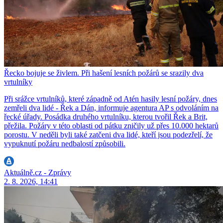
Řecko bojuje se živlem. Při hašení lesních požárů se srazily dva
vrtulníky
Při srážce vrtulníků, které západně od Atén hasily lesní požáry, dnes
zemřeli dva lidé - Řek a Dán, informuje agentura AP s odvoláním na
řecké úřady. Posádka druhého vrtulníku, kterou tvořil Řek a Brit,
přežila. Požáry v této oblasti od pátku zničily už přes 10.000 hektarů
porostu. V neděli byli také zatčeni dva lidé, kteří jsou podezřelí, že
vypuknutí požáru nedbalostí způsobili.
Aktuálně.cz - Zprávy
2. 8. 2026, 14:41