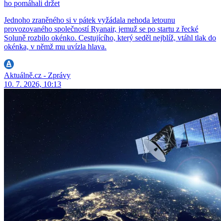
ho pomáhali držet
Jednoho zraněného si v pátek vyžádala nehoda letounu
provozovaného společností Ryanair, jemuž se po startu z řecké
Soluně rozbilo okénko. Cestujícího, který seděl nejblíž, vtáhl tlak do
okénka, v němž mu uvízla hlava.
Aktuálně.cz - Zprávy
10. 7. 2026, 10:13