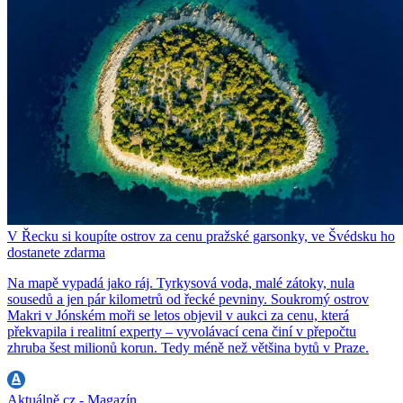
V Řecku si koupíte ostrov za cenu pražské garsonky, ve Švédsku ho
dostanete zdarma
Na mapě vypadá jako ráj. Tyrkysová voda, malé zátoky, nula
sousedů a jen pár kilometrů od řecké pevniny. Soukromý ostrov
Makri v Jónském moři se letos objevil v aukci za cenu, která
překvapila i realitní experty – vyvolávací cena činí v přepočtu
zhruba šest milionů korun. Tedy méně než většina bytů v Praze.
Aktuálně.cz - Magazín