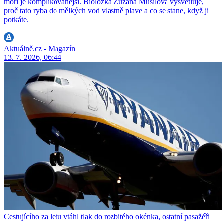
moři je komplikovanější. Bioložka Zuzana Musilová vysvětluje,
proč tato ryba do mělkých vod vlastně plave a co se stane, když ji
potkáte.
Aktuálně.cz - Magazín
13. 7. 2026, 06:44
Cestujícího za letu vtáhl tlak do rozbitého okénka, ostatní pasažéři