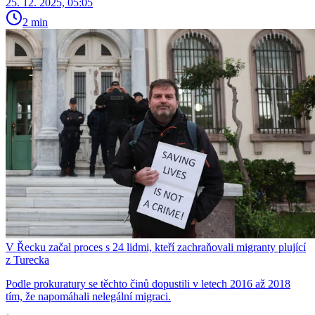
25. 12. 2025, 05:05
2 min
V Řecku začal proces s 24 lidmi, kteří zachraňovali migranty plující
z Turecka
Podle prokuratury se těchto činů dopustili v letech 2016 až 2018
tím, že napomáhali nelegální migraci.