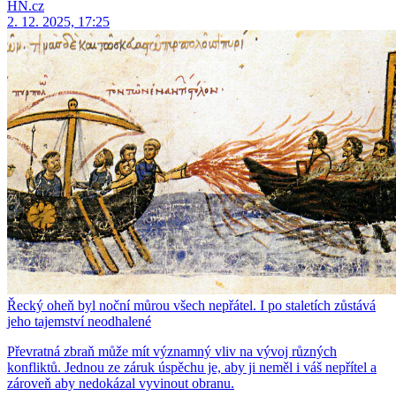
HN.cz
2. 12. 2025, 17:25
Řecký oheň byl noční můrou všech nepřátel. I po staletích zůstává
jeho tajemství neodhalené
Převratná zbraň může mít významný vliv na vývoj různých
konfliktů. Jednou ze záruk úspěchu je, aby ji neměl i váš nepřítel a
zároveň aby nedokázal vyvinout obranu.