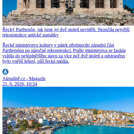
Řecký Parthenón, jak jsme jej dvě století neviděli. Skončila největší
rekonstrukce antické památky
Řecké ministerstvo kultury v pátek představilo západní část
Parthenónu po náročné rekonstrukci. Podle ministerstva se fasáda
vrátila do nejúplnějšího stavu za více než dvě století a odstraněno
bylo vnější lešení, píší řecká média.
Aktuálně.cz - Magazín
21. 6. 2026, 10:34