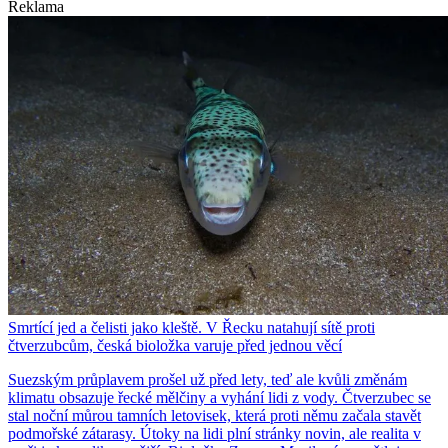
Reklama
Smrtící jed a čelisti jako kleště. V Řecku natahují sítě proti
čtverzubcům, česká bioložka varuje před jednou věcí
Suezským průplavem prošel už před lety, teď ale kvůli změnám
klimatu obsazuje řecké mělčiny a vyhání lidi z vody. Čtverzubec se
stal noční můrou tamních letovisek, která proti němu začala stavět
podmořské zátarasy. Útoky na lidi plní stránky novin, ale realita v