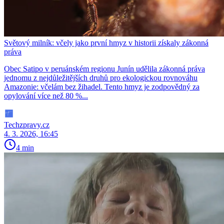
Světový milník: včely jako první hmyz v historii získaly zákonná
práva
Obec Satipo v peruánském regionu Junín udělila zákonná práva
jednomu z nejdůležitějších druhů pro ekologickou rovnováhu
Amazonie: včelám bez žihadel. Tento hmyz je zodpovědný za
opylování více než 80 %...
Techzpravy.cz
4. 3. 2026, 16:45
4 min