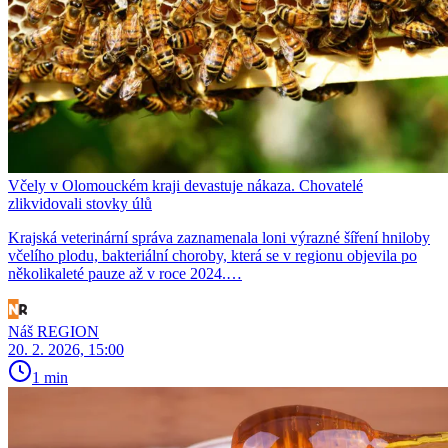
Včely v Olomouckém kraji devastuje nákaza. Chovatelé
zlikvidovali stovky úlů
Krajská veterinární správa zaznamenala loni výrazné šíření hniloby
včelího plodu, bakteriální choroby, která se v regionu objevila po
několikaleté pauze až v roce 2024.…
Náš REGION
20. 2. 2026, 15:00
1 min