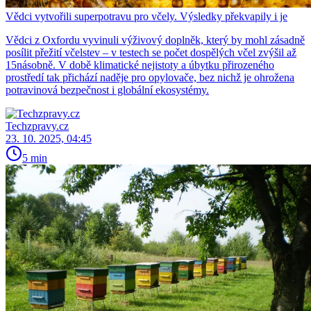
Vědci vytvořili superpotravu pro včely. Výsledky překvapily i je
Vědci z Oxfordu vyvinuli výživový doplněk, který by mohl zásadně
posílit přežití včelstev – v testech se počet dospělých včel zvýšil až
15násobně. V době klimatické nejistoty a úbytku přirozeného
prostředí tak přichází naděje pro opylovače, bez nichž je ohrožena
potravinová bezpečnost i globální ekosystémy.
Techzpravy.cz
23. 10. 2025, 04:45
5 min