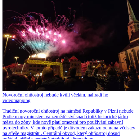
Novoroční ohňostroj nebude kvůli včelám, nahradí ho
videomapping
Tradiční novoroční ohňostroj na náměstí Republiky v Plzni nebude.
Podle mapy ministerstva zemědělství spadá totiž historické jádro
města do zóny, kde nově platí omezení pro používání zábavní
pyrotechniky. V tomto případě je důvodem zákazu ochrana včelstev
na střeše magistrátu. Centrální obvod, který ohňostroj dosud
pořádal, přišel s neméně atraktivní alternativou.