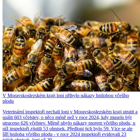
V Moravskoslezském kraji loni přibylo nákazy hnilobou včelího
plodu
Veterinární inspektoři nechali loni v Moravskoslezském kraji utratit a
spálit 603 včelstev, o něco méně než v roce 2024, kdy muselo být
utraceno 626 včelstev. Mírně ubylo nákazy morem včelího plodu, u
níž inspektoři zjistili 53 ohnisek. Předloni jich bylo 59. Více se ale
šíří hniloba včelího plodu - v roce 2024 inspektoři evidovali 23
jejích ohnisek, loni už 29.