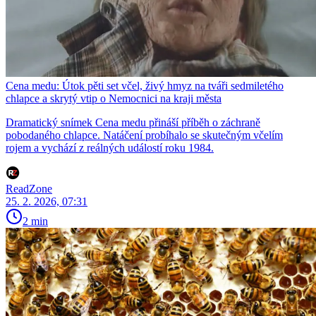
Cena medu: Útok pěti set včel, živý hmyz na tváři sedmiletého
chlapce a skrytý vtip o Nemocnici na kraji města
Dramatický snímek Cena medu přináší příběh o záchraně
pobodaného chlapce. Natáčení probíhalo se skutečným včelím
rojem a vychází z reálných událostí roku 1984.
ReadZone
25. 2. 2026, 07:31
2 min