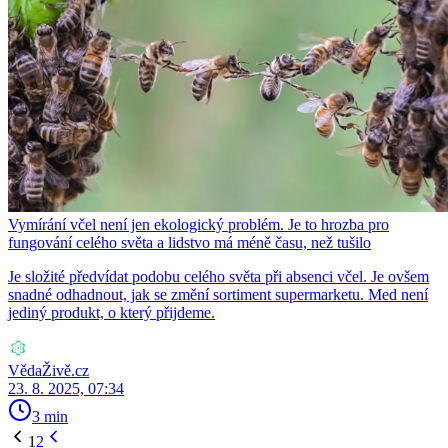
Vymírání včel není jen ekologický problém. Je to hrozba pro
fungování celého světa a lidstvo má méně času, než tušilo
Je složité předvídat podobu celého světa při absenci včel. Je ovšem
snadné odhadnout, jak se změní sortiment supermarketu. Med není
jediný produkt, o který přijdeme.
VědaŽivě.cz
23. 8. 2025, 07:34
3 min
1
2