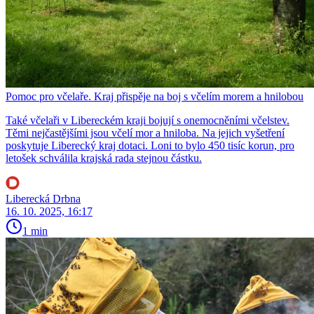
Pomoc pro včelaře. Kraj přispěje na boj s včelím morem a hnilobou
Také včelaři v Libereckém kraji bojují s onemocněními včelstev.
Těmi nejčastějšími jsou včelí mor a hniloba. Na jejich vyšetření
poskytuje Liberecký kraj dotaci. Loni to bylo 450 tisíc korun, pro
letošek schválila krajská rada stejnou částku.
Liberecká Drbna
16. 10. 2025, 16:17
1 min