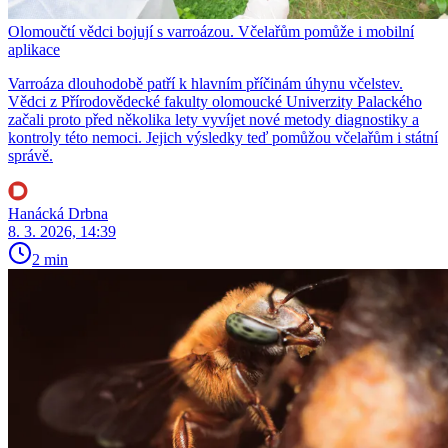
Olomoučtí vědci bojují s varroázou. Včelařům pomůže i mobilní
aplikace
Varroáza dlouhodobě patří k hlavním příčinám úhynu včelstev.
Vědci z Přírodovědecké fakulty olomoucké Univerzity Palackého
začali proto před několika lety vyvíjet nové metody diagnostiky a
kontroly této nemoci. Jejich výsledky teď pomůžou včelařům i státní
správě.
Hanácká Drbna
8. 3. 2026, 14:39
2 min