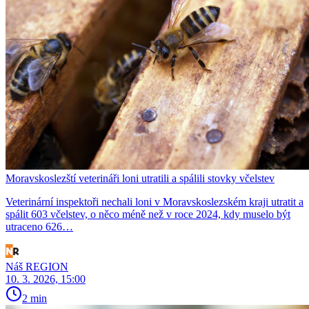
Moravskoslezští veterináři loni utratili a spálili stovky včelstev
Veterinární inspektoři nechali loni v Moravskoslezském kraji utratit a
spálit 603 včelstev, o něco méně než v roce 2024, kdy muselo být
utraceno 626…
Náš REGION
10. 3. 2026, 15:00
2 min