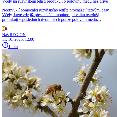
Včely na ruzyňském letišti produkují o polovinu medu než dříve
Neobvyklí pomocníci ruzyňského letiště procházejí těžkými časy.
Včely, které zde již přes dekádu monitorují kvalitu ovzduší,
produkují v posledních dvou letech pouze polovinu medu…
Náš REGION
11. 10. 2025, 12:00
1 min