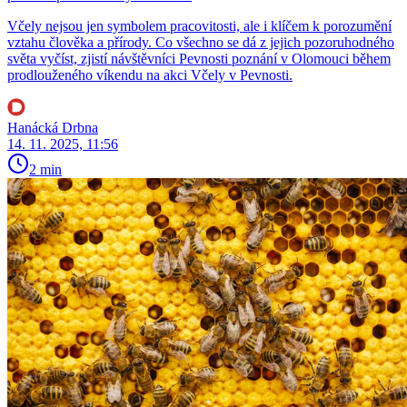
Včely nejsou jen symbolem pracovitosti, ale i klíčem k porozumění
vztahu člověka a přírody. Co všechno se dá z jejich pozoruhodného
světa vyčíst, zjistí návštěvníci Pevnosti poznání v Olomouci během
prodlouženého víkendu na akci Včely v Pevnosti.
Hanácká Drbna
14. 11. 2025, 11:56
2 min