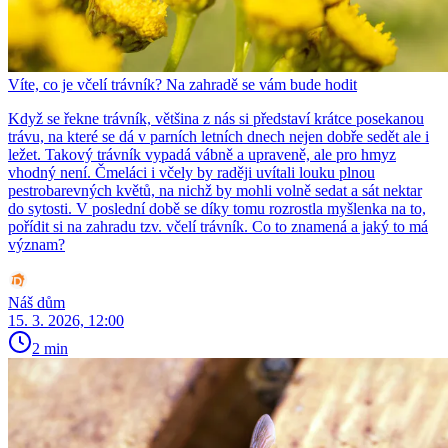
Víte, co je včelí trávník? Na zahradě se vám bude hodit
Když se řekne trávník, většina z nás si představí krátce posekanou
trávu, na které se dá v parních letních dnech nejen dobře sedět ale i
ležet. Takový trávník vypadá vábně a upraveně, ale pro hmyz
vhodný není. Čmeláci i včely by raději uvítali louku plnou
pestrobarevných květů, na nichž by mohli volně sedat a sát nektar
do sytosti. V poslední době se díky tomu rozrostla myšlenka na to,
pořídit si na zahradu tzv. včelí trávník. Co to znamená a jaký to má
význam?
Náš dům
15. 3. 2026, 12:00
2 min