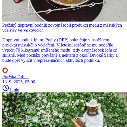
Pražský dopravní podnik zdvojnásobil produkci medu z městských
včelstev ve Vokovicích
Dopravní podnik hl. m. Prahy (DPP) pokračuje v úspěšném
projektu městského včelaření. V letošní sezóně se mu podařilo
vytočit 70 kilogramů smíšeného medu, tedy dvojnásobek loňské
sklizně. Med pochází převážně z nektaru z okolí Divoké Šárky a
bude opět využit v reprezentačních aktivitách podniku.
Pražská Drbna
13. 9. 2025, 05:00
1 min