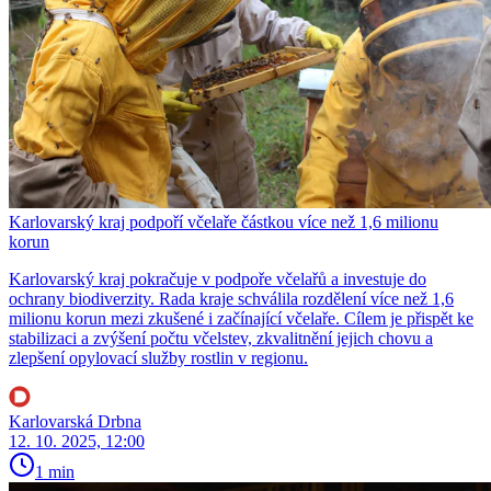
Karlovarský kraj podpoří včelaře částkou více než 1,6 milionu
korun
Karlovarský kraj pokračuje v podpoře včelařů a investuje do
ochrany biodiverzity. Rada kraje schválila rozdělení více než 1,6
milionu korun mezi zkušené i začínající včelaře. Cílem je přispět ke
stabilizaci a zvýšení počtu včelstev, zkvalitnění jejich chovu a
zlepšení opylovací služby rostlin v regionu.
Karlovarská Drbna
12. 10. 2025, 12:00
1 min