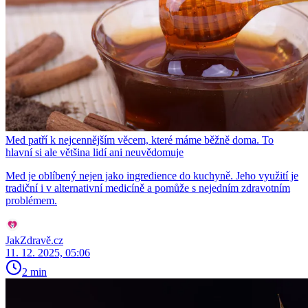
Med patří k nejcennějším věcem, které máme běžně doma. To
hlavní si ale většina lidí ani neuvědomuje
Med je oblíbený nejen jako ingredience do kuchyně. Jeho využití je
tradiční i v alternativní medicíně a pomůže s nejedním zdravotním
problémem.
JakZdravě.cz
11. 12. 2025, 05:06
2 min