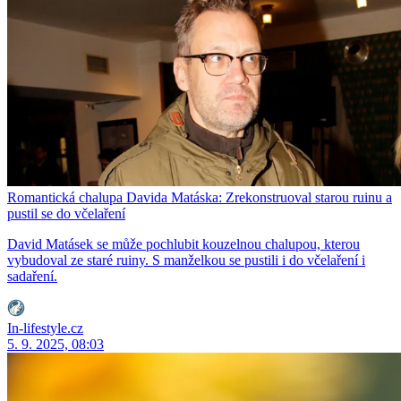
Romantická chalupa Davida Matáska: Zrekonstruoval starou ruinu a
pustil se do včelaření
David Matásek se může pochlubit kouzelnou chalupou, kterou
vybudoval ze staré ruiny. S manželkou se pustili i do včelaření i
sadaření.
In-lifestyle.cz
5. 9. 2025, 08:03