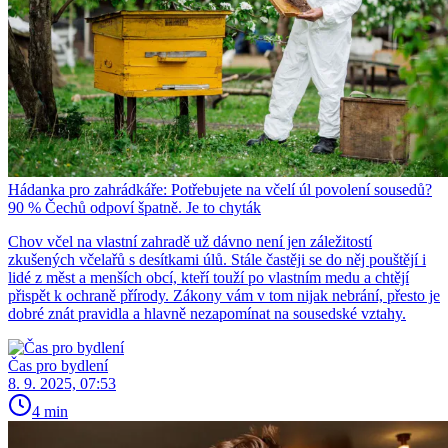
Hádanka pro zahrádkáře: Potřebujete na včelí úl povolení sousedů?
90 % Čechů odpoví špatně. Je to chyták
Chov včel na vlastní zahradě už dávno není jen záležitostí
zkušených včelařů s desítkami úlů. Stále častěji se do něj pouštějí i
lidé z měst a menších obcí, kteří touží po vlastním medu a chtějí
přispět k ochraně přírody. Zákony vám v tom nijak nebrání, přesto je
dobré znát pravidla a hlavně nezapomínat na sousedské vztahy.
Čas pro bydlení
8. 9. 2025, 07:53
4 min