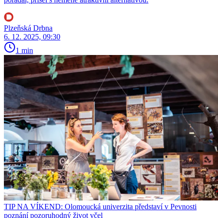
Plzeňská Drbna
6. 12. 2025, 09:30
1 min
TIP NA VÍKEND: Olomoucká univerzita představí v Pevnosti
poznání pozoruhodný život včel