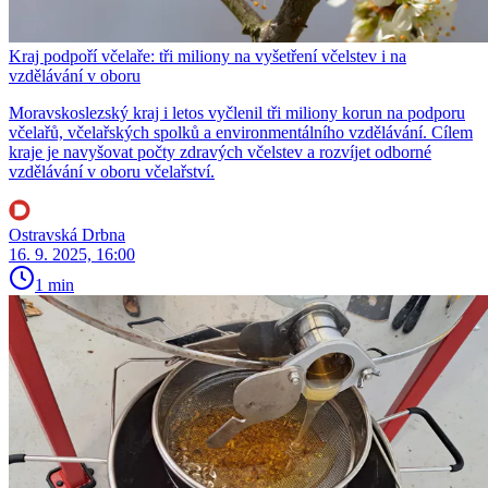
Kraj podpoří včelaře: tři miliony na vyšetření včelstev i na
vzdělávání v oboru
Moravskoslezský kraj i letos vyčlenil tři miliony korun na podporu
včelařů, včelařských spolků a environmentálního vzdělávání. Cílem
kraje je navyšovat počty zdravých včelstev a rozvíjet odborné
vzdělávání v oboru včelařství.
Ostravská Drbna
16. 9. 2025, 16:00
1 min