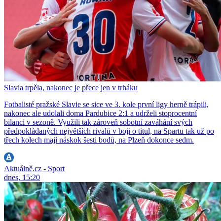
Slavia trpěla, nakonec je přece jen v trháku
Fotbalisté pražské Slavie se sice ve 3. kole první ligy herně trápili,
nakonec ale udolali doma Pardubice 2:1 a udrželi stoprocentní
bilanci v sezoně. Využili tak zároveň sobotní zaváhání svých
předpokládaných největších rivalů v boji o titul, na Spartu tak už po
třech kolech mají náskok šesti bodů, na Plzeň dokonce sedm.
Aktuálně.cz - Sport
dnes, 15:20