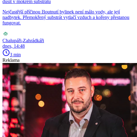
dusit v mokrém substrátu
Nejčastější příčinou žloutnutí bylinek není málo vody, ale její
nadbytek. Přemokřený substrát vytlačí vzduch a kořeny přestanou
fungovat.
Chalupáři-Zahrádkáři
dnes, 14:48
3 min
Reklama