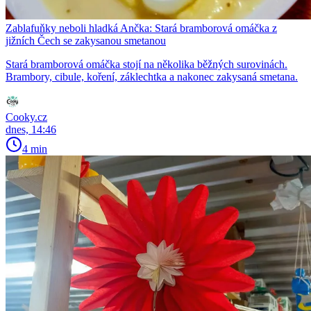
Zablafuňky neboli hladká Ančka: Stará bramborová omáčka z
jižních Čech se zakysanou smetanou
Stará bramborová omáčka stojí na několika běžných surovinách.
Brambory, cibule, koření, záklechtka a nakonec zakysaná smetana.
Cooky.cz
dnes, 14:46
4 min