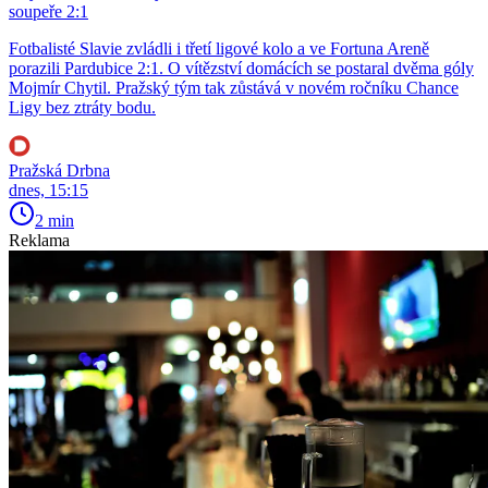
soupeře 2:1
Fotbalisté Slavie zvládli i třetí ligové kolo a ve Fortuna Areně
porazili Pardubice 2:1. O vítězství domácích se postaral dvěma góly
Mojmír Chytil. Pražský tým tak zůstává v novém ročníku Chance
Ligy bez ztráty bodu.
Pražská Drbna
dnes, 15:15
2 min
Reklama