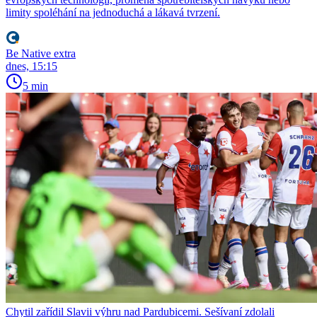
limity spoléhání na jednoduchá a lákavá tvrzení.
Be Native extra
dnes, 15:15
5 min
Chytil zařídil Slavii výhru nad Pardubicemi. Sešívaní zdolali