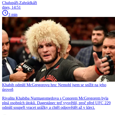
Chalupáři-Zahrádkáři
dnes, 14:51
3 min
Khabib odmítl McGregorovu hru: Nemohl jsem se snížit na jeho
úroveň
Rivalita Khabiba Nurmagomedova s Conorem McGregorem byla
plná osobních útoků. Dagestánec teď vysvětlil, proč před UFC 229
odmítl soupeři vracet urážky a chtěl odpovědět až v kleci.