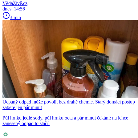
VědaŽivě.cz
dnes, 14:56
3 min
Ucpaný odpad může povolit bez drahé chemie. Starý domácí postup
zabere jen pár minut
Půl hrnku jedlé sody, půl hrnku octa a pár minut čekání: na lehce
zanesený odpad to stačí.