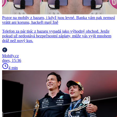
Pozor na mobily z bazaru, i když jsou levné. Banka vám pak nemusí
vrátit ani korunu, hackeři mají žně
Telefon za pár tisíc z bazaru vypadá jako výhodný obchod. Jenže
pokud už nedostává bezpečnostní záplaty, může vás vyjít mnohem
dráž než nový kus.
Mobify.cz
dnes, 15:36
4 min