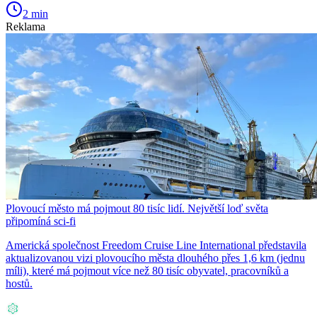
2 min
Reklama
Plovoucí město má pojmout 80 tisíc lidí. Největší loď světa
připomíná sci-fi
Americká společnost Freedom Cruise Line International představila
aktualizovanou vizi plovoucího města dlouhého přes 1,6 km (jednu
míli), které má pojmout více než 80 tisíc obyvatel, pracovníků a
hostů.