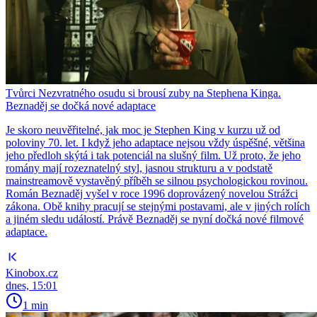
Tvůrci Nezvratného osudu si brousí zuby na Stephena Kinga.
Beznaděj se dočká nové adaptace
Je skoro neuvěřitelné, jak moc je Stephen King v kurzu už od
poloviny 70. let. I když jeho adaptace nejsou vždy úspěšné, většina
jeho předloh skýtá i tak potenciál na slušný film. Už proto, že jeho
romány mají rozeznatelný styl, jasnou strukturu a v podstatě
mainstreamově vystavěný příběh se silnou psychologickou rovinou.
Román Beznaděj vyšel v roce 1996 doprovázený novelou Strážci
zákona. Obě knihy pracují se stejnými postavami, ale v jiných rolích
a jiném sledu událostí. Právě Beznaděj se nyní dočká nové filmové
adaptace.
Kinobox.cz
dnes, 15:01
1 min