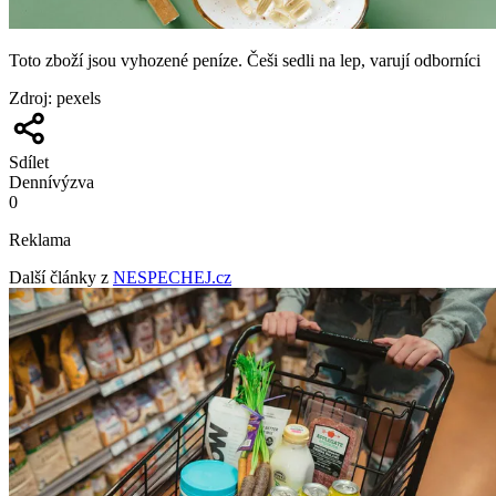
Toto zboží jsou vyhozené peníze. Češi sedli na lep, varují odborníci
Zdroj
:
pexels
Sdílet
Denní
výzva
0
Reklama
Další články z
NESPECHEJ.cz