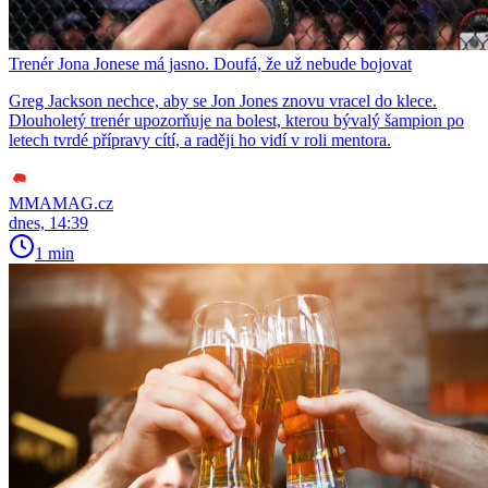
Trenér Jona Jonese má jasno. Doufá, že už nebude bojovat
Greg Jackson nechce, aby se Jon Jones znovu vracel do klece.
Dlouholetý trenér upozorňuje na bolest, kterou bývalý šampion po
letech tvrdé přípravy cítí, a raději ho vidí v roli mentora.
MMAMAG.cz
dnes, 14:39
1 min