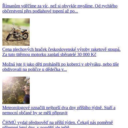
Římanům vděčíme za víc, než si obvykle myslíme. Od rychlého
občerstvení přes podlahové topení až po...
Cena plechových hraček československé výroby raketově stoupá.
Za tuto titěrnou motorku zaplatí sběratelé 30 000 Kč
Možná jste ji jako děti proháněli po koberci v obýváku, nebo tiše
obdivovali na poličce u dědečka v...
Meteorologové označili nejhorší dva dny příštího týdně. Staří a
nemocní občané by se měli připravit
ČHMÚ vydal předpověď na příští týden. Čekají nás poměrně
příjemné letní dny, v pondělí ale ještě...