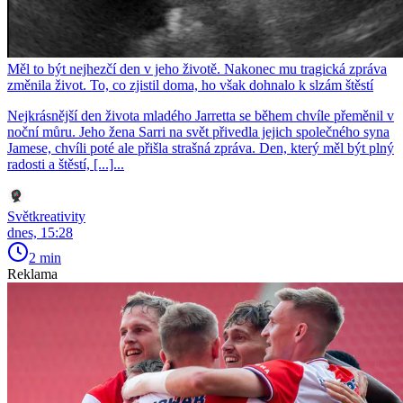
Měl to být nejhezčí den v jeho životě. Nakonec mu tragická zpráva
změnila život. To, co zjistil doma, ho však dohnalo k slzám štěstí
Nejkrásnější den života mladého Jarretta se během chvíle přeměnil v
noční můru. Jeho žena Sarri na svět přivedla jejich společného syna
Jamese, chvíli poté ale přišla strašná zpráva. Den, který měl být plný
radosti a štěstí, [...]...
Světkreativity
dnes, 15:28
2 min
Reklama