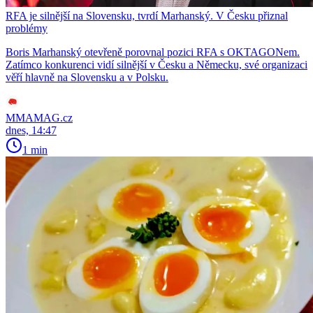
RFA je silnější na Slovensku, tvrdí Marhanský. V Česku přiznal
problémy
Boris Marhanský otevřeně porovnal pozici RFA s OKTAGONem.
Zatímco konkurenci vidí silnější v Česku a Německu, své organizaci
věří hlavně na Slovensku a v Polsku.
MMAMAG.cz
dnes, 14:47
1 min