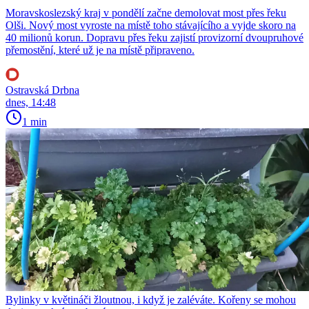
Moravskoslezský kraj v pondělí začne demolovat most přes řeku
Olši. Nový most vyroste na místě toho stávajícího a vyjde skoro na
40 milionů korun. Dopravu přes řeku zajistí provizorní dvoupruhové
přemostění, které už je na místě připraveno.
Ostravská Drbna
dnes, 14:48
1 min
Bylinky v květináči žloutnou, i když je zaléváte. Kořeny se mohou