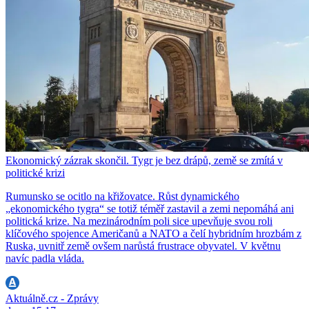
Ekonomický zázrak skončil. Tygr je bez drápů, země se zmítá v
politické krizi
Rumunsko se ocitlo na křižovatce. Růst dynamického
„ekonomického tygra“ se totiž téměř zastavil a zemi nepomáhá ani
politická krize. Na mezinárodním poli sice upevňuje svou roli
klíčového spojence Američanů a NATO a čelí hybridním hrozbám z
Ruska, uvnitř země ovšem narůstá frustrace obyvatel. V květnu
navíc padla vláda.
Aktuálně.cz - Zprávy