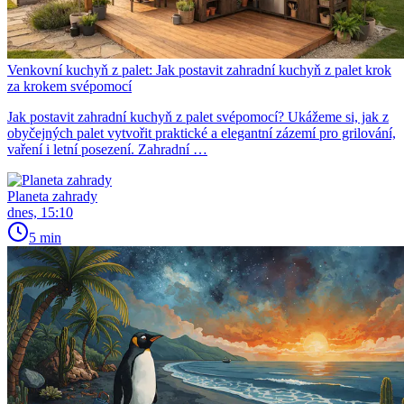
Venkovní kuchyň z palet: Jak postavit zahradní kuchyň z palet krok
za krokem svépomocí
Jak postavit zahradní kuchyň z palet svépomocí? Ukážeme si, jak z
obyčejných palet vytvořit praktické a elegantní zázemí pro grilování,
vaření i letní posezení. Zahradní …
Planeta zahrady
dnes, 15:10
5 min