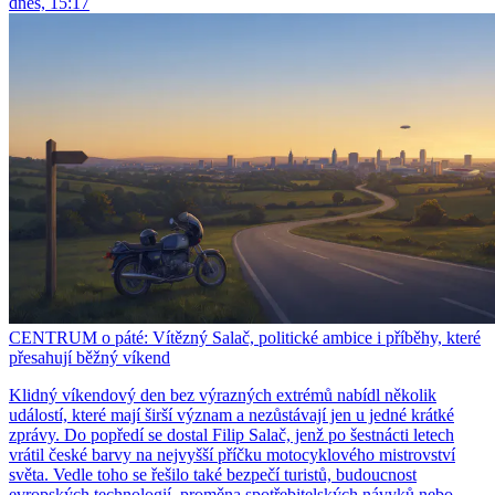
dnes, 15:17
CENTRUM o páté: Vítězný Salač, politické ambice i příběhy, které
přesahují běžný víkend
Klidný víkendový den bez výrazných extrémů nabídl několik
událostí, které mají širší význam a nezůstávají jen u jedné krátké
zprávy. Do popředí se dostal Filip Salač, jenž po šestnácti letech
vrátil české barvy na nejvyšší příčku motocyklového mistrovství
světa. Vedle toho se řešilo také bezpečí turistů, budoucnost
evropských technologií, proměna spotřebitelských návyků nebo