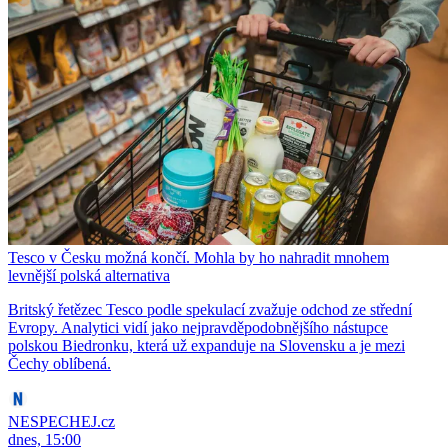
Tesco v Česku možná končí. Mohla by ho nahradit mnohem
levnější polská alternativa
Britský řetězec Tesco podle spekulací zvažuje odchod ze střední
Evropy. Analytici vidí jako nejpravděpodobnějšího nástupce
polskou Biedronku, která už expanduje na Slovensku a je mezi
Čechy oblíbená.
NESPECHEJ.cz
dnes, 15:00