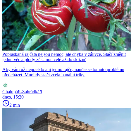
Popraskaná rajčata nejsou nemoc, ale chyba v zálivce. Stačí změnit
jednu věc a plody zůstanou celé až do sklizně
Aby vám už neprasklo ani jedno rajče, naučte se tomuto problému
předcházet. Mnohdy stačí zcela banální triky.
Chalupáři-Zahrádkáři
dnes, 15:20
2 min