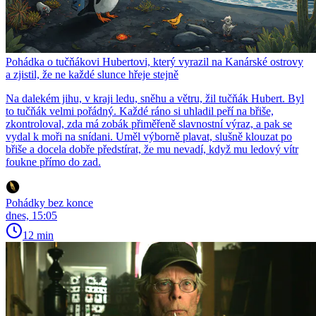
Pohádka o tučňákovi Hubertovi, který vyrazil na Kanárské ostrovy
a zjistil, že ne každé slunce hřeje stejně
Na dalekém jihu, v kraji ledu, sněhu a větru, žil tučňák Hubert. Byl
to tučňák velmi pořádný. Každé ráno si uhladil peří na břiše,
zkontroloval, zda má zobák přiměřeně slavnostní výraz, a pak se
vydal k moři na snídani. Uměl výborně plavat, slušně klouzat po
břiše a docela dobře předstírat, že mu nevadí, když mu ledový vítr
foukne přímo do zad.
Pohádky bez konce
dnes, 15:05
12 min