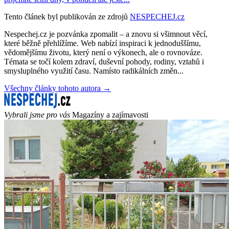
Tento článek byl publikován ze zdrojů
NESPECHEJ.cz
Nespechej.cz je pozvánka zpomalit – a znovu si všimnout věcí,
které běžně přehlížíme. Web nabízí inspiraci k jednoduššímu,
vědomějšímu životu, který není o výkonech, ale o rovnováze.
Témata se točí kolem zdraví, duševní pohody, rodiny, vztahů i
smysluplného využití času. Namísto radikálních změn...
Všechny články tohoto autora →
Vybrali jsme pro vás
Magazíny a zajímavosti