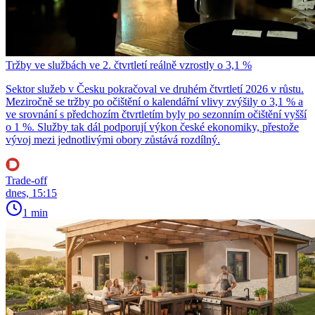
Tržby ve službách ve 2. čtvrtletí reálně vzrostly o 3,1 %
Sektor služeb v Česku pokračoval ve druhém čtvrtletí 2026 v růstu.
Meziročně se tržby po očištění o kalendářní vlivy zvýšily o 3,1 % a
ve srovnání s předchozím čtvrtletím byly po sezonním očištění vyšší
o 1 %. Služby tak dál podporují výkon české ekonomiky, přestože
vývoj mezi jednotlivými obory zůstává rozdílný.
Trade-off
dnes, 15:15
1 min