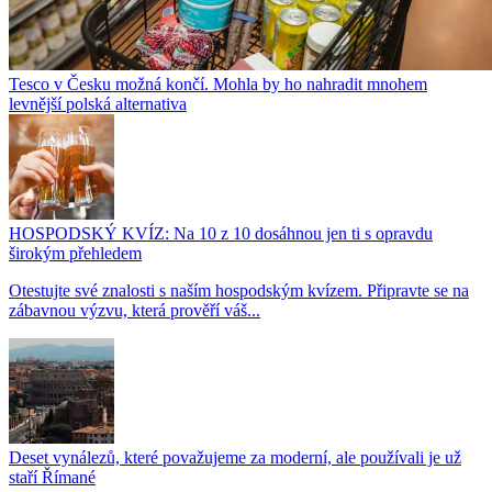
Tesco v Česku možná končí. Mohla by ho nahradit mnohem
levnější polská alternativa
HOSPODSKÝ KVÍZ: Na 10 z 10 dosáhnou jen ti s opravdu
širokým přehledem
Otestujte své znalosti s naším hospodským kvízem. Připravte se na
zábavnou výzvu, která prověří váš...
Deset vynálezů, které považujeme za moderní, ale používali je už
staří Římané