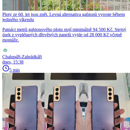
Ploty ze 60. let jsou zpět. Levná alternativa gabionů vyroste během
jediného víkendu
Patnáct metrů gabionového plotu stojí minimálně 94 500 Kč. Stejný
úsek z vyplétaných dřevěných panelů vyjde od 28 000 Kč včetně
montáže.
Chalupáři-Zahrádkáři
dnes, 15:38
5 min