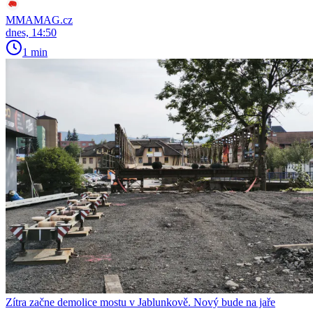
MMAMAG.cz
dnes, 14:50
1 min
Zítra začne demolice mostu v Jablunkově. Nový bude na jaře