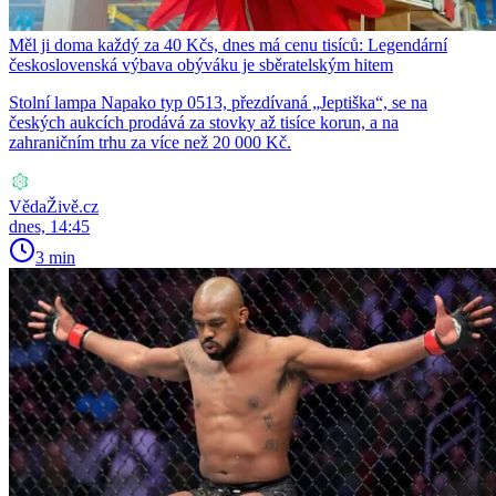
Měl ji doma každý za 40 Kčs, dnes má cenu tisíců: Legendární
československá výbava obýváku je sběratelským hitem
Stolní lampa Napako typ 0513, přezdívaná „Jeptiška“, se na
českých aukcích prodává za stovky až tisíce korun, a na
zahraničním trhu za více než 20 000 Kč.
VědaŽivě.cz
dnes, 14:45
3 min