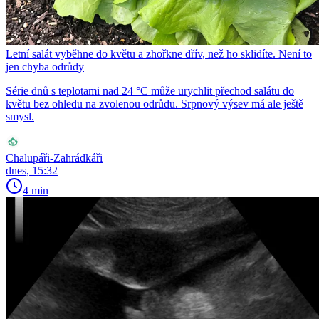
Letní salát vyběhne do květu a zhořkne dřív, než ho sklidíte. Není to
jen chyba odrůdy
Série dnů s teplotami nad 24 °C může urychlit přechod salátu do
květu bez ohledu na zvolenou odrůdu. Srpnový výsev má ale ještě
smysl.
Chalupáři-Zahrádkáři
dnes, 15:32
4 min