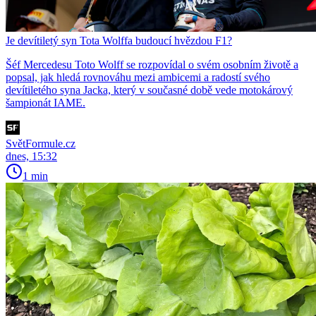
Je devítiletý syn Tota Wolffa budoucí hvězdou F1?
Šéf Mercedesu Toto Wolff se rozpovídal o svém osobním životě a
popsal, jak hledá rovnováhu mezi ambicemi a radostí svého
devítiletého syna Jacka, který v současné době vede motokárový
šampionát IAME.
SvětFormule.cz
dnes, 15:32
1 min