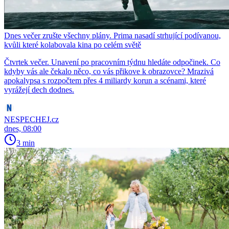
Dnes večer zrušte všechny plány. Prima nasadí strhující podívanou,
kvůli které kolabovala kina po celém světě
Čtvrtek večer. Unavení po pracovním týdnu hledáte odpočinek. Co
kdyby vás ale čekalo něco, co vás přikove k obrazovce? Mrazivá
apokalypsa s rozpočtem přes 4 miliardy korun a scénami, které
vyrážejí dech dodnes.
NESPECHEJ.cz
dnes, 08:00
3 min