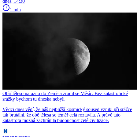
dnes, 14:30
1 min
Obří těleso narazilo do Země a zrodil se Měsíc. Bez katastrofické
srážky bychom tu dneska nebyli
Vědci dnes vědí, že náš nejbližší kosmický soused vznikl při srážce
tak brutální, že obě tělesa se téměř celá roztavila. A právě tato
katastrofa možná zachránila budoucnost celé civilizace.