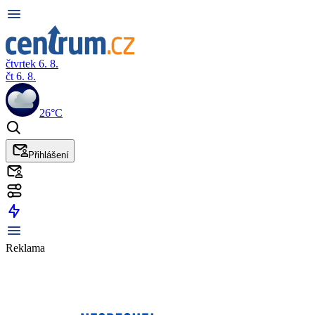
čtvrtek 6. 8.
čt 6. 8.
26°C
Přihlášení
Reklama