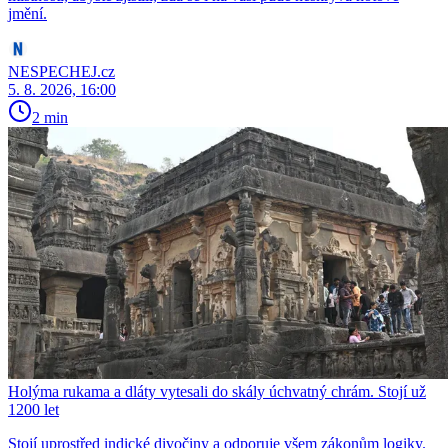
jmění.
NESPECHEJ.cz
5. 8. 2026, 16:00
2 min
Holýma rukama a dláty vytesali do skály úchvatný chrám. Stojí už
1200 let
Stojí uprostřed indické divočiny a odporuje všem zákonům logiky.