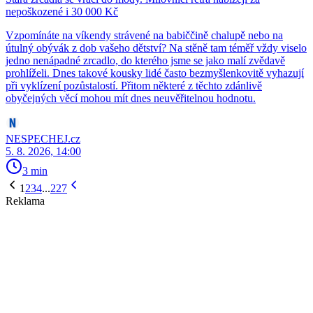
nepoškozené i 30 000 Kč
Vzpomínáte na víkendy strávené na babiččině chalupě nebo na
útulný obývák z dob vašeho dětství? Na stěně tam téměř vždy viselo
jedno nenápadné zrcadlo, do kterého jsme se jako malí zvědavě
prohlíželi. Dnes takové kousky lidé často bezmyšlenkovitě vyhazují
při vyklízení pozůstalostí. Přitom některé z těchto zdánlivě
obyčejných věcí mohou mít dnes neuvěřitelnou hodnotu.
NESPECHEJ.cz
5. 8. 2026, 14:00
3 min
1
2
3
4
...
227
Reklama