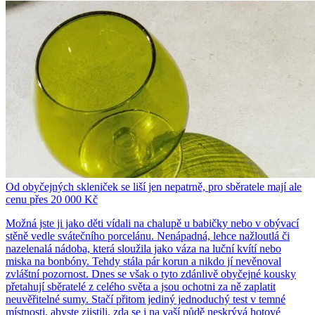
Od obyčejných skleniček se liší jen nepatrně, pro sběratele mají ale
cenu přes 20 000 Kč
Možná jste ji jako děti vídali na chalupě u babičky nebo v obývací
stěně vedle svátečního porcelánu. Nenápadná, lehce nažloutlá či
nazelenalá nádoba, která sloužila jako váza na luční kvítí nebo
miska na bonbóny. Tehdy stála pár korun a nikdo jí nevěnoval
zvláštní pozornost. Dnes se však o tyto zdánlivě obyčejné kousky
přetahují sběratelé z celého světa a jsou ochotni za ně zaplatit
neuvěřitelné sumy. Stačí přitom jediný jednoduchý test v temné
místnosti, abyste zjistili, zda se i na vaší půdě neskrývá hotové