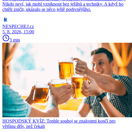
Nikdo neví, jak mohl vzniknout bez jeřábů a techniky. A když ho
chtěli zničit, ukázalo se něco ještě podivnějšího.
NESPECHEJ.cz
5. 8. 2026, 15:00
3 min
HOSPODSKÝ KVÍZ: Tenhle souboj se znalostmi končí pro
většinu dřív, než čekali