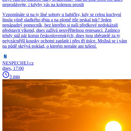
neprodávejte, i kdyby vás na kolenou prosili
Vzpomínáte si na ty líné soboty u babičky, kdy se celou kuchyní
linula vůně sladkého těsta a na plotně tiše prskal tuk? Jeden
nenápadný pomocník, bez kterého si naši předkové nedokázali
představit víkend, dnes zažívá neuvěřitelnou renesanci. Zatímco
tehdy stál pár korun československých, dnes jsou sběratelé za ty
nejvzácnější kousky ochotni zaplatit i přes tři tisíce. Možná se i vám
na půdě skrývá poklad, o kterém nemáte ani tušení.
NESPECHEJ.cz
dnes, 17:00
3 min