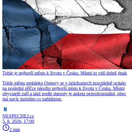
Tohle je nejhorší město k životu v Česku. Místní to vidí úplně jinak
Tohle město nedaleko Ostravy se v průzkumech pravidelně ocitalo
na poslední příčce jakožto nejhorší místo k životu v Česku. Místní
obyvatelé zuří a také podle starosty je anketa neprofesionální, obec
má navíc turistům co nabídnout.
NESPECHEJ.cz
5. 8. 2026, 17:00
2 min