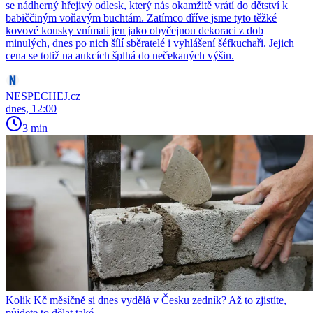
se nádherný hřejivý odlesk, který nás okamžitě vrátí do dětství k
babiččiným voňavým buchtám. Zatímco dříve jsme tyto těžké
kovové kousky vnímali jen jako obyčejnou dekoraci z dob
minulých, dnes po nich šílí sběratelé i vyhlášení šéfkuchaři. Jejich
cena se totiž na aukcích šplhá do nečekaných výšin.
NESPECHEJ.cz
dnes, 12:00
3 min
Kolik Kč měsíčně si dnes vydělá v Česku zedník? Až to zjistíte,
půjdete to dělat také