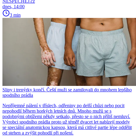
NESPECHEJ.cz
dnes, 14:00
3 min
Slipy i trenýrky končí. Čeští muži se zamilovali do mnohem lepšího
spodního prádla
Nepříjemné pálení v tříslech, odřeniny po delší chůzi nebo pocit
nepohodlí během horkých letních dnů. Mnoho mužů se s
podobnými obtížemi někdy setkalo, přesto se o nich příliš nemluví.
Výrobci spodního prádla proto už téměř dvacet let nabízejí modely
se speciální anatomickou kapsou, která má citlivé partie lépe oddělit
od stehen a zvýšit pohodlí při nošení.