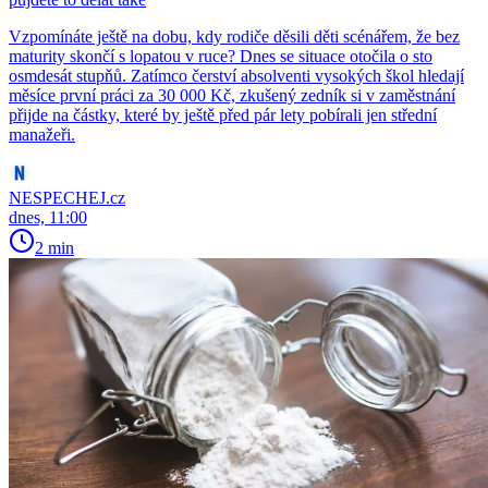
Vzpomínáte ještě na dobu, kdy rodiče děsili děti scénářem, že bez
maturity skončí s lopatou v ruce? Dnes se situace otočila o sto
osmdesát stupňů. Zatímco čerství absolventi vysokých škol hledají
měsíce první práci za 30 000 Kč, zkušený zedník si v zaměstnání
přijde na částky, které by ještě před pár lety pobírali jen střední
manažeři.
NESPECHEJ.cz
dnes, 11:00
2 min