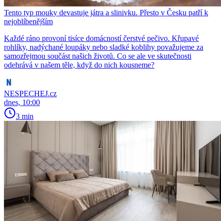
Tento typ mouky devastuje játra a slinivku. Přesto v Česku patří k
nejoblíbenějším
Každé ráno provoní tisíce domácností čerstvé pečivo. Křupavé
rohlíky, nadýchané loupáky nebo sladké koblihy považujeme za
samozřejmou součást našich životů. Co se ale ve skutečnosti
odehrává v našem těle, když do nich kousneme?
NESPECHEJ.cz
dnes, 10:00
3 min