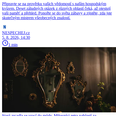
Připravte se na prověrku vašich vědomostí s naším hospodským
kvízem. Deset záludných otázek z různých oblastí čeká, až otestují
vaši paměť a přehled. Ponořte se do světa zábavy a zjistěte, zda jste
skutečným mistrem všeobecných znalostí.
NESPECHEJ.cz
5. 8. 2026, 14:30
1 min
Stará zrcadla se vrací do módy. Milovníci retra nabízejí za