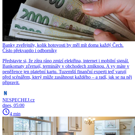
Banky zveřejnily, kolik hotovosti by měl mít doma každý Čech.
Číslo překvapilo i odborníky
Představte si, že zítra ráno zmizí elektřina, internet i mobilní signál.
Bankomaty zčernají, terminály v obchodech zmlknou. A vy máte v
peněžence jen platební kartu. Tuzemští finanční experti teď varují
před scénářem, který může zasáhnout každého – a radí, jak se na něj
připravit.
NESPECHEJ.cz
dnes, 05:00
4 min