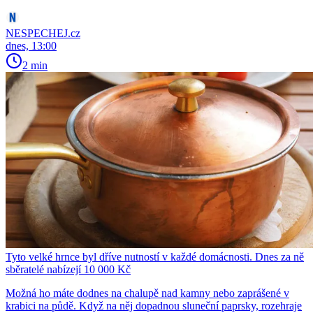
NESPECHEJ.cz
dnes, 13:00
2 min
Tyto velké hrnce byl dříve nutností v každé domácnosti. Dnes za ně
sběratelé nabízejí 10 000 Kč
Možná ho máte dodnes na chalupě nad kamny nebo zaprášené v
krabici na půdě. Když na něj dopadnou sluneční paprsky, rozehraje