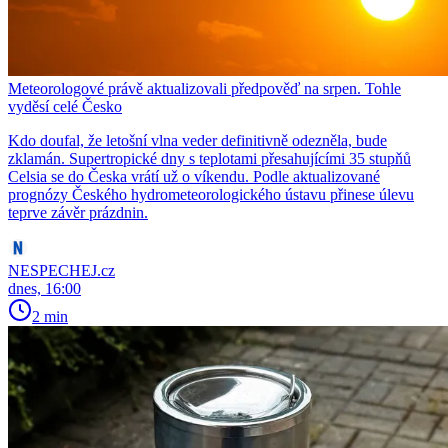
Meteorologové právě aktualizovali předpověď na srpen. Tohle
vyděsí celé Česko
Kdo doufal, že letošní vlna veder definitivně odezněla, bude
zklamán. Supertropické dny s teplotami přesahujícími 35 stupňů
Celsia se do Česka vrátí už o víkendu. Podle aktualizované
prognózy Českého hydrometeorologického ústavu přinese úlevu
teprve závěr prázdnin.
NESPECHEJ.cz
dnes, 16:00
2 min