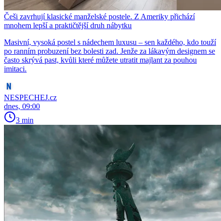
Češi zavrhují klasické manželské postele. Z Ameriky přichází
mnohem lepší a praktičtější druh nábytku
Masivní, vysoká postel s nádechem luxusu – sen každého, kdo touží
po ranním probuzení bez bolesti zad. Jenže za lákavým designem se
často skrývá past, kvůli které můžete utratit majlant za pouhou
imitaci.
NESPECHEJ.cz
dnes, 09:00
3 min