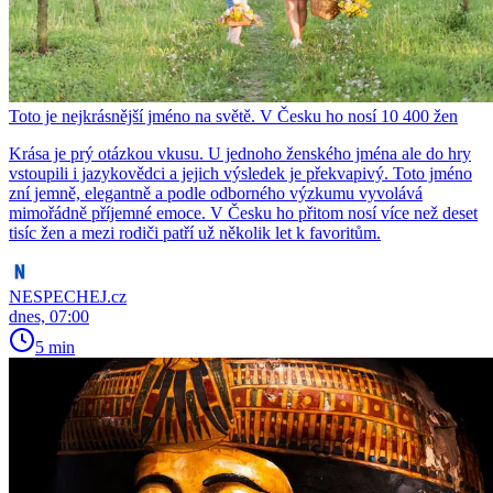
Toto je nejkrásnější jméno na světě. V Česku ho nosí 10 400 žen
Krása je prý otázkou vkusu. U jednoho ženského jména ale do hry
vstoupili i jazykovědci a jejich výsledek je překvapivý. Toto jméno
zní jemně, elegantně a podle odborného výzkumu vyvolává
mimořádně příjemné emoce. V Česku ho přitom nosí více než deset
tisíc žen a mezi rodiči patří už několik let k favoritům.
NESPECHEJ.cz
dnes, 07:00
5 min