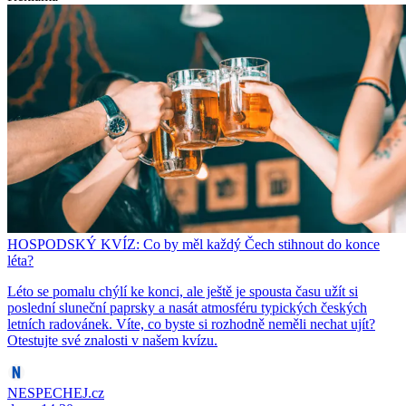
HOSPODSKÝ KVÍZ: Co by měl každý Čech stihnout do konce
léta?
Léto se pomalu chýlí ke konci, ale ještě je spousta času užít si
poslední sluneční paprsky a nasát atmosféru typických českých
letních radovánek. Víte, co byste si rozhodně neměli nechat ujít?
Otestujte své znalosti v našem kvízu.
NESPECHEJ.cz