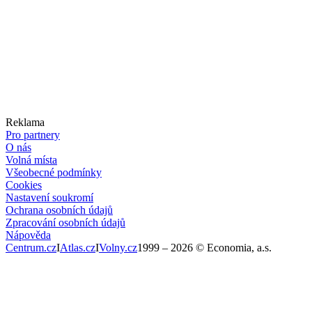
Reklama
Pro partnery
O nás
Volná místa
Všeobecné podmínky
Cookies
Nastavení soukromí
Ochrana osobních údajů
Zpracování osobních údajů
Nápověda
Centrum.cz
I
Atlas.cz
I
Volny.cz
1999 –
2026
© Economia, a.s.