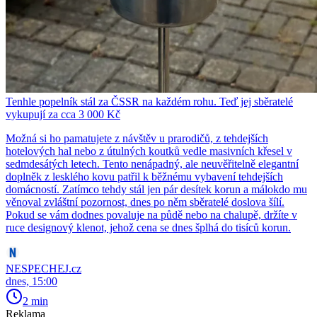
Tenhle popelník stál za ČSSR na každém rohu. Teď jej sběratelé
vykupují za cca 3 000 Kč
Možná si ho pamatujete z návštěv u prarodičů, z tehdejších
hotelových hal nebo z útulných koutků vedle masivních křesel v
sedmdesátých letech. Tento nenápadný, ale neuvěřitelně elegantní
doplněk z lesklého kovu patřil k běžnému vybavení tehdejších
domácností. Zatímco tehdy stál jen pár desítek korun a málokdo mu
věnoval zvláštní pozornost, dnes po něm sběratelé doslova šílí.
Pokud se vám dodnes povaluje na půdě nebo na chalupě, držíte v
ruce designový klenot, jehož cena se dnes šplhá do tisíců korun.
NESPECHEJ.cz
dnes, 15:00
2 min
Reklama