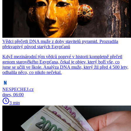
Vědci přečetli DNA muže z doby stavitelů pyramid. Prozradila
překvapivý původ starých Egypťanů
Když mezinárodní tým vědců poprvé v historii kompletně přečetl
genom starověkého Egypťana, čekal je objev, který boří vše, co
jsme se učili ve škole. Analýza DNA muže, který žil před 4 500 lety,
odhalila něco, co nikdo nečekal.
NESPECHEJ.cz
dnes, 06:00
3 min