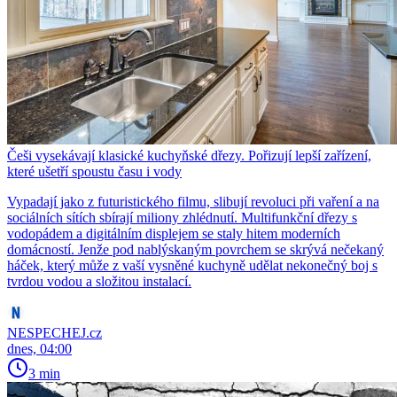
Češi vysekávají klasické kuchyňské dřezy. Pořizují lepší zařízení,
které ušetří spoustu času i vody
Vypadají jako z futuristického filmu, slibují revoluci při vaření a na
sociálních sítích sbírají miliony zhlédnutí. Multifunkční dřezy s
vodopádem a digitálním displejem se staly hitem moderních
domácností. Jenže pod nablýskaným povrchem se skrývá nečekaný
háček, který může z vaší vysněné kuchyně udělat nekonečný boj s
tvrdou vodou a složitou instalací.
NESPECHEJ.cz
dnes, 04:00
3 min