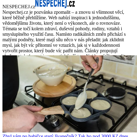
NESPECHEJ.cz
Nespechej.cz je pozvánka zpomalit – a znovu si všimnout věcí,
které běžně přehlížíme. Web nabízí inspiraci k jednoduššímu,
vědomějšímu životu, který není o výkonech, ale o rovnováze.
Témata se točí kolem zdraví, duševní pohody, rodiny, vztahů i
smysluplného využití času. Namísto radikálních změn přichází s
malými podněty, které mají sílu něco v nás přeladit: jak zklidnit
mysl, jak být víc přítomní ve vztazích, jak si v každodennosti
vytvořit prostor, který bude víc patřit nám. Články propojují
zkušenost, laskavost i pragmatický přístup. Nejde o útěk z reality,
ale o jiný úhel pohledu. Nespechej.cz dává hlas potřebě zpomalit,
nadechnout se a znovu se ptát, co vlastně chceme žít – a proč.
Zbyl vám po babičce starý lívanečník? Tak ho pod 3000 Kč dnes