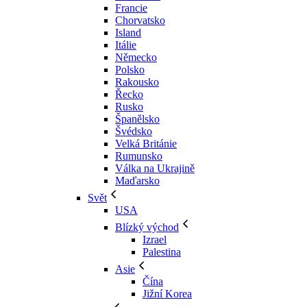
Francie
Chorvatsko
Island
Itálie
Německo
Polsko
Rakousko
Řecko
Rusko
Španělsko
Švédsko
Velká Británie
Rumunsko
Válka na Ukrajině
Maďarsko
Svět
USA
Blízký východ
Izrael
Palestina
Asie
Čína
Jižní Korea