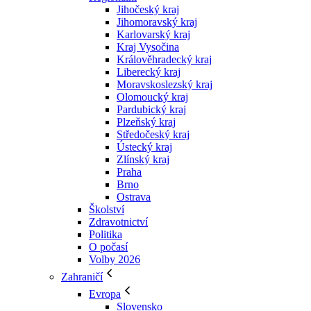
Jihočeský kraj
Jihomoravský kraj
Karlovarský kraj
Kraj Vysočina
Králověhradecký kraj
Liberecký kraj
Moravskoslezský kraj
Olomoucký kraj
Pardubický kraj
Plzeňský kraj
Středočeský kraj
Ústecký kraj
Zlínský kraj
Praha
Brno
Ostrava
Školství
Zdravotnictví
Politika
O počasí
Volby 2026
Zahraničí
Evropa
Slovensko