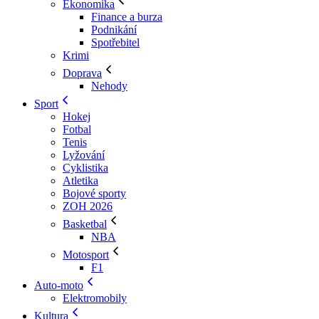
Ekonomika
Finance a burza
Podnikání
Spotřebitel
Krimi
Doprava
Nehody
Sport
Hokej
Fotbal
Tenis
Lyžování
Cyklistika
Atletika
Bojové sporty
ZOH 2026
Basketbal
NBA
Motosport
F1
Auto-moto
Elektromobily
Kultura