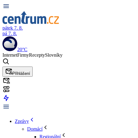
pátek 7. 8.
pá 7. 8.
20°C
Internet
Firmy
Recepty
Slovníky
Přihlášení
Zprávy
Domácí
Regionální