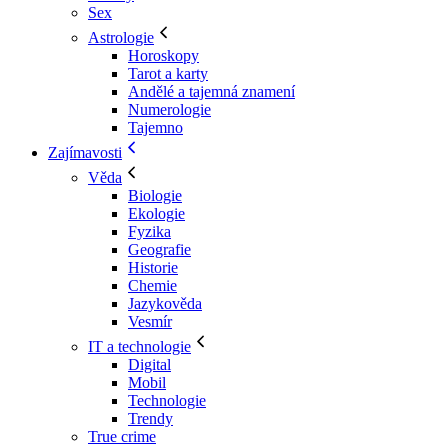
Sex
Astrologie
Horoskopy
Tarot a karty
Andělé a tajemná znamení
Numerologie
Tajemno
Zajímavosti
Věda
Biologie
Ekologie
Fyzika
Geografie
Historie
Chemie
Jazykověda
Vesmír
IT a technologie
Digital
Mobil
Technologie
Trendy
True crime