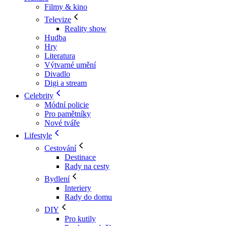
Filmy & kino
Televize
Reality show
Hudba
Hry
Literatura
Výtvarné umění
Divadlo
Digi a stream
Celebrity
Módní policie
Pro pamětníky
Nové tváře
Lifestyle
Cestování
Destinace
Rady na cesty
Bydlení
Interiery
Rady do domu
DIY
Pro kutily