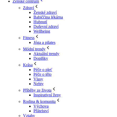
Ženské centrum
Zdraví
Ženské zdraví
Babiččina lékárna
Hubnutí
Duševní zdraví
Wellbeing
Fitness
Jóga a pilates
Módní trendy
Aktuální trendy
Doplňky
Krása
Péče o pleť
Péče o tělo
Vlasy
Nehty
Příběhy ze života
Inspirativní ženy
Rodina & komunita
Výchova
Přátelství
Vztahy