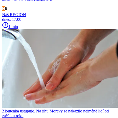
Náš REGION
dnes, 17:00
1 min
Žloutenka ustupuje. Na jihu Moravy se nakazilo nejméně lidí od
začátku roku