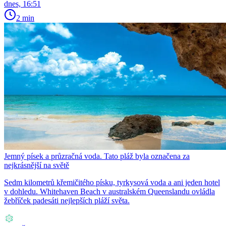
dnes, 16:51
2 min
Jemný písek a průzračná voda. Tato pláž byla označena za
nejkrásnější na světě
Sedm kilometrů křemičitého písku, tyrkysová voda a ani jeden hotel
v dohledu. Whitehaven Beach v australském Queenslandu ovládla
žebříček padesáti nejlepších pláží světa.