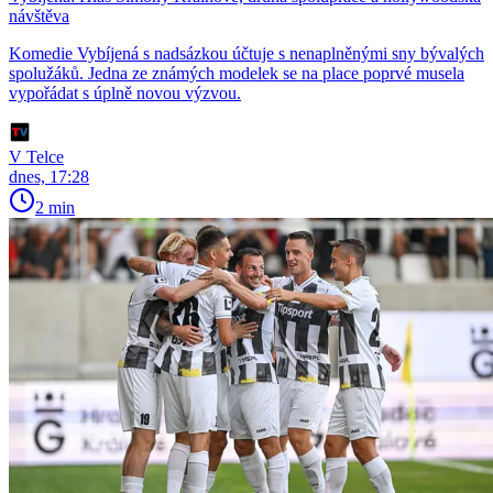
návštěva
Komedie Vybíjená s nadsázkou účtuje s nenaplněnými sny bývalých
spolužáků. Jedna ze známých modelek se na place poprvé musela
vypořádat s úplně novou výzvou.
V Telce
dnes, 17:28
2 min