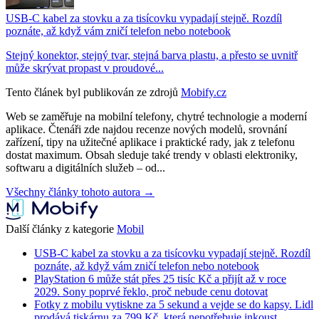
USB-C kabel za stovku a za tisícovku vypadají stejně. Rozdíl
poznáte, až když vám zničí telefon nebo notebook
Stejný konektor, stejný tvar, stejná barva plastu, a přesto se uvnitř
může skrývat propast v proudové...
Tento článek byl publikován ze zdrojů
Mobify.cz
Web se zaměřuje na mobilní telefony, chytré technologie a moderní
aplikace. Čtenáři zde najdou recenze nových modelů, srovnání
zařízení, tipy na užitečné aplikace i praktické rady, jak z telefonu
dostat maximum. Obsah sleduje také trendy v oblasti elektroniky,
softwaru a digitálních služeb – od...
Všechny články tohoto autora →
Další články z kategorie
Mobil
USB-C kabel za stovku a za tisícovku vypadají stejně. Rozdíl
poznáte, až když vám zničí telefon nebo notebook
PlayStation 6 může stát přes 25 tisíc Kč a přijít až v roce
2029. Sony poprvé řeklo, proč nebude cenu dotovat
Fotky z mobilu vytiskne za 5 sekund a vejde se do kapsy. Lidl
prodává tiskárnu za 799 Kč, která nepotřebuje inkoust