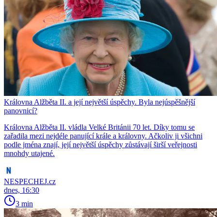
Královna Alžběta II. a její největší úspěchy. Byla nejúspěšnější
panovnicí?
Královna Alžběta II. vládla Velké Británii 70 let. Díky tomu se
zařadila mezi nejdéle panující krále a královny. Ačkoliv ji všichni
podle jména znají, její největší úspěchy zůstávají širší veřejnosti
mnohdy utajené.
NESPECHEJ.cz
dnes, 16:30
3 min