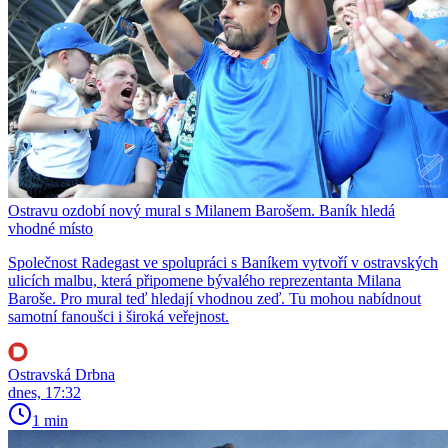
Ostravu ozdobí nový mural s Milanem Barošem. Baník hledá
vhodné místo
Společnost Radegast ve spolupráci s Baníkem vytvoří v ostravských
ulicích malbu, která připomene bývalého reprezentanta Milana
Baroše. Pro mural teď hledají vhodnou zeď. Tu mohou nabídnout
samotní fanoušci i široká veřejnost.
Ostravská Drbna
dnes, 17:32
1 min