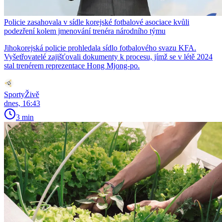
Policie zasahovala v sídle korejské fotbalové asociace kvůli
podezření kolem jmenování trenéra národního týmu
Jihokorejská policie prohledala sídlo fotbalového svazu KFA.
Vyšetřovatelé zajišťovali dokumenty k procesu, jímž se v létě 2024
stal trenérem reprezentace Hong Mjong-po.
SportyŽivě
dnes, 16:43
3 min