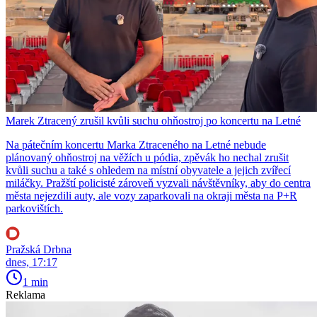
Marek Ztracený zrušil kvůli suchu ohňostroj po koncertu na Letné
Na pátečním koncertu Marka Ztraceného na Letné nebude
plánovaný ohňostroj na věžích u pódia, zpěvák ho nechal zrušit
kvůli suchu a také s ohledem na místní obyvatele a jejich zvířecí
miláčky. Pražští policisté zároveň vyzvali návštěvníky, aby do centra
města nejezdili auty, ale vozy zaparkovali na okraji města na P+R
parkovištích.
Pražská Drbna
dnes, 17:17
1 min
Reklama