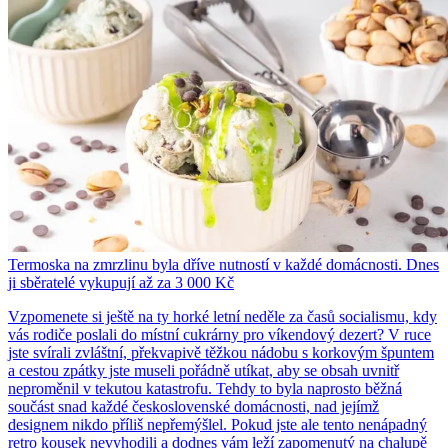
Termoska na zmrzlinu byla dříve nutností v každé domácnosti. Dnes
ji sběratelé vykupují až za 3 000 Kč
Vzpomenete si ještě na ty horké letní neděle za časů socialismu, kdy
vás rodiče poslali do místní cukrárny pro víkendový dezert? V ruce
jste svírali zvláštní, překvapivě těžkou nádobu s korkovým špuntem
a cestou zpátky jste museli pořádně utíkat, aby se obsah uvnitř
neproměnil v tekutou katastrofu. Tehdy to byla naprosto běžná
součást snad každé československé domácnosti, nad jejímž
designem nikdo příliš nepřemýšlel. Pokud jste ale tento nenápadný
retro kousek nevyhodili a dodnes vám leží zapomenutý na chalupě