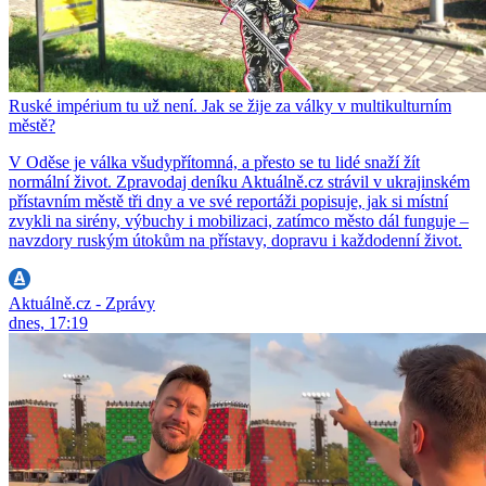
Ruské impérium tu už není. Jak se žije za války v multikulturním
městě?
V Oděse je válka všudypřítomná, a přesto se tu lidé snaží žít
normální život. Zpravodaj deníku Aktuálně.cz strávil v ukrajinském
přístavním městě tři dny a ve své reportáži popisuje, jak si místní
zvykli na sirény, výbuchy i mobilizaci, zatímco město dál funguje –
navzdory ruským útokům na přístavy, dopravu i každodenní život.
Aktuálně.cz - Zprávy
dnes, 17:19