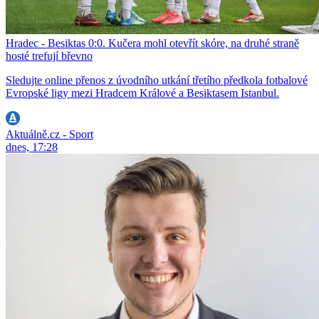
Hradec - Besiktas 0:0. Kučera mohl otevřít skóre, na druhé straně
hosté trefují břevno
Sledujte online přenos z úvodního utkání třetího předkola fotbalové
Evropské ligy mezi Hradcem Králové a Besiktasem Istanbul.
Aktuálně.cz - Sport
dnes, 17:28