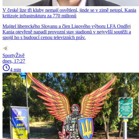
V české lize tři kluby nemají osvětlení, jinde se v zimě netopí. Kania
kritizuje infrastrukturu za 770 milionů
Majitel libereckého Slovanu a člen Ligového výboru LFA Ondřej
Kania otevřeně napadl provozní stav stadionů v nejvyšší soutěži a
spojil ho s budoucí cenou televizních práv.
SportyŽivě
dnes, 17:27
4 min