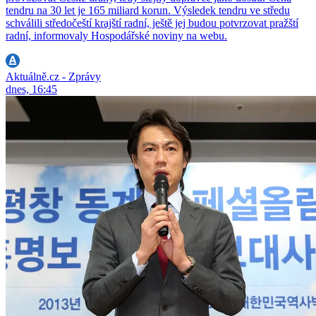
tendru na 30 let je 165 miliard korun. Výsledek tendru ve středu
schválili středočeští krajští radní, ještě jej budou potvrzovat pražští
radní, informovaly Hospodářské noviny na webu.
Aktuálně.cz - Zprávy
dnes, 16:45