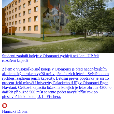
Studenti zaplnili koleje v Olomouci rychleji než loni. UP řeší
rozšíření kapacit
Zájem o vysokoškolské koleje v Olomouci je před nadcházejícím
akademickým rokem vyšší než v předchozích letech. Svědčí o tom
rychlejší zaplnění jejich kapacity. Letošní převis poptávky je asi 15
procent, řekl mluvčí Univerzity Palackého (UP) v Olomouci Egon
Havrlant. Celková kapacita lůžek na kolejích je letos zhruba 4300, o
dalších přibližně 500 míst se tento počet navýší příští rok po
přestavbě bloku kolejí J. L. Fischera.
Hanácká Drbna