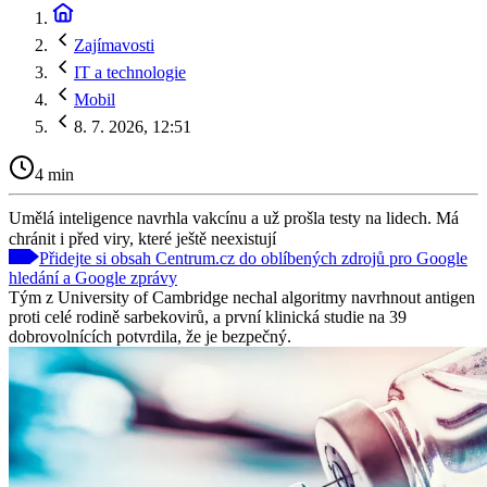
Zajímavosti
IT a technologie
Mobil
8. 7. 2026, 12:51
4 min
Umělá inteligence navrhla vakcínu a už prošla testy na lidech. Má
chránit i před viry, které ještě neexistují
Přidejte si obsah Centrum.cz do oblíbených zdrojů pro Google
hledání a Google zprávy
Tým z University of Cambridge nechal algoritmy navrhnout antigen
proti celé rodině sarbekovirů, a první klinická studie na 39
dobrovolnících potvrdila, že je bezpečný.