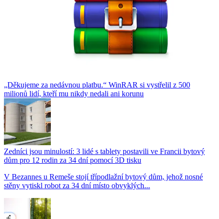
„Děkujeme za nedávnou platbu.“ WinRAR si vystřelil z 500
milionů lidí, kteří mu nikdy nedali ani korunu
Zedníci jsou minulostí: 3 lidé s tablety postavili ve Francii bytový
dům pro 12 rodin za 34 dní pomocí 3D tisku
V Bezannes u Remeše stojí třípodlažní bytový dům, jehož nosné
stěny vytiskl robot za 34 dní místo obvyklých...