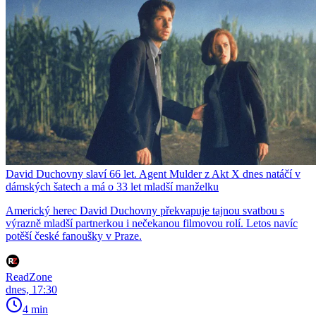
David Duchovny slaví 66 let. Agent Mulder z Akt X dnes natáčí v
dámských šatech a má o 33 let mladší manželku
Americký herec David Duchovny překvapuje tajnou svatbou s
výrazně mladší partnerkou i nečekanou filmovou rolí. Letos navíc
potěší české fanoušky v Praze.
ReadZone
dnes, 17:30
4 min