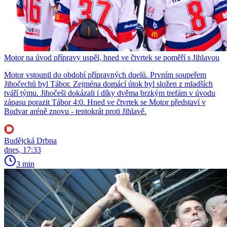
Motor na úvod přípravy uspěl, hned ve čtvrtek se poměří s Jihlavou
Motor vstoupil do období přípravných duelů. Prvním soupeřem
Jihočechů byl Tábor. Zejména domácí útok byl složen z mladších
tváří týmu. Jihočeši dokázali i díky dvěma brzkým trefám v úvodu
zápasu porazit Tábor 4:0. Hned ve čtvrtek se Motor představí v
Budvar aréně znovu - tentokrát proti Jihlavě.
Budějcká Drbna
dnes, 17:33
3 min