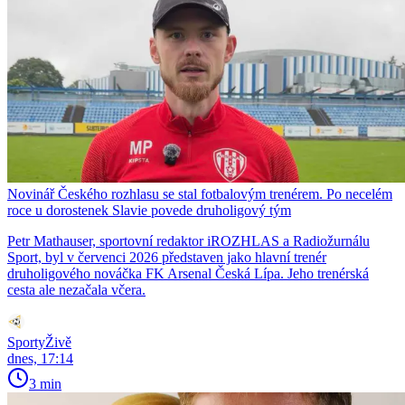
Novinář Českého rozhlasu se stal fotbalovým trenérem. Po necelém
roce u dorostenek Slavie povede druholigový tým
Petr Mathauser, sportovní redaktor iROZHLAS a Radiožurnálu
Sport, byl v červenci 2026 představen jako hlavní trenér
druholigového nováčka FK Arsenal Česká Lípa. Jeho trenérská
cesta ale nezačala včera.
SportyŽivě
dnes, 17:14
3 min