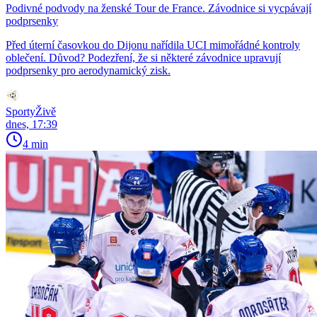
Podivné podvody na ženské Tour de France. Závodnice si vycpávají
podprsenky
Před úterní časovkou do Dijonu nařídila UCI mimořádné kontroly
oblečení. Důvod? Podezření, že si některé závodnice upravují
podprsenky pro aerodynamický zisk.
SportyŽivě
dnes, 17:39
4 min