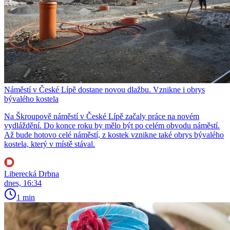
Náměstí v České Lípě dostane novou dlažbu. Vznikne i obrys
bývalého kostela
Na Škroupově náměstí v České Lípě začaly práce na novém
vydláždění. Do konce roku by mělo být po celém obvodu náměstí.
Až bude hotovo celé náměstí, z kostek vznikne také obrys bývalého
kostela, který v místě stával.
Liberecká Drbna
dnes, 16:34
1 min