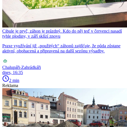
Cibule je pryč, záhon je prázdný. Kdo do něj teď v červenci nasadí
tyhle plodiny, v září sklízí znovu
Praxe využívání již „použitých“ záhonů zajišťuje, že půda zůstane
aktivní, obohacená a připravená na další sezónu výsadby.
Chalupáři-Zahrádkáři
dnes, 16:35
2 min
Reklama