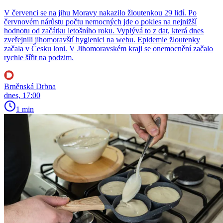
V červenci se na jihu Moravy nakazilo žloutenkou 29 lidí. Po
červnovém nárůstu počtu nemocných jde o pokles na nejnižší
hodnotu od začátku letošního roku. Vyplývá to z dat, která dnes
zveřejnili jihomoravští hygienici na webu. Epidemie žloutenky
začala v Česku loni. V Jihomoravském kraji se onemocnění začalo
rychle šířit na podzim.
Brněnská Drbna
dnes, 17:00
1 min