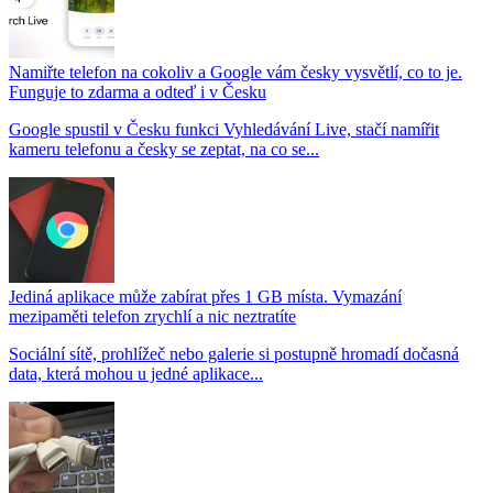
Namiřte telefon na cokoliv a Google vám česky vysvětlí, co to je.
Funguje to zdarma a odteď i v Česku
Google spustil v Česku funkci Vyhledávání Live, stačí namířit
kameru telefonu a česky se zeptat, na co se...
Jediná aplikace může zabírat přes 1 GB místa. Vymazání
mezipaměti telefon zrychlí a nic neztratíte
Sociální sítě, prohlížeč nebo galerie si postupně hromadí dočasná
data, která mohou u jedné aplikace...