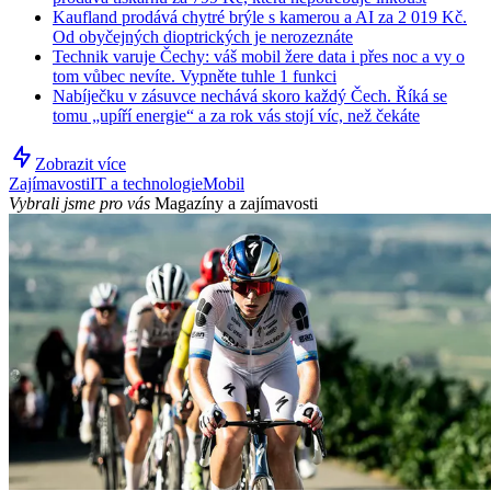
Kaufland prodává chytré brýle s kamerou a AI za 2 019 Kč.
Od obyčejných dioptrických je nerozeznáte
Technik varuje Čechy: váš mobil žere data i přes noc a vy o
tom vůbec nevíte. Vypněte tuhle 1 funkci
Nabíječku v zásuvce nechává skoro každý Čech. Říká se
tomu „upíří energie“ a za rok vás stojí víc, než čekáte
Zobrazit více
Zajímavosti
IT a technologie
Mobil
Vybrali jsme pro vás
Magazíny a zajímavosti