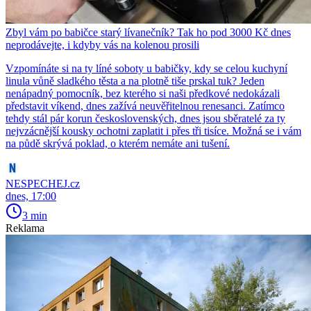
Zbyl vám po babičce starý lívanečník? Tak ho pod 3000 Kč dnes
neprodávejte, i kdyby vás na kolenou prosili
Vzpomínáte si na ty líné soboty u babičky, kdy se celou kuchyní
linula vůně sladkého těsta a na plotně tiše prskal tuk? Jeden
nenápadný pomocník, bez kterého si naši předkové nedokázali
představit víkend, dnes zažívá neuvěřitelnou renesanci. Zatímco
tehdy stál pár korun československých, dnes jsou sběratelé za ty
nejvzácnější kousky ochotni zaplatit i přes tři tisíce. Možná se i vám
na půdě skrývá poklad, o kterém nemáte ani tušení.
NESPECHEJ.cz
dnes, 17:00
3 min
Reklama