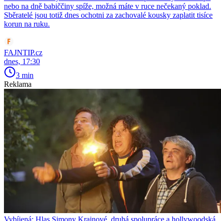
nebo na dně babiččiny spíže, možná máte v ruce nečekaný poklad.
Sběratelé jsou totiž dnes ochotni za zachovalé kousky zaplatit tisíce
korun na ruku.
FAJNTIP.cz
dnes, 17:30
3 min
Reklama
Vybíjená: Hlas Simony Krainové, druhá spolupráce a hollywoodská