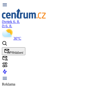
čtvrtek 6. 8.
čt 6. 8.
30°C
Přihlášení
Reklama