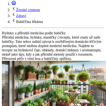
Ženské centrum
Zdraví
Babiččina lékárna
Bylinky a přírodní medicína podle babičky
Přírodní medicína, bylinky, mastičky i recepty, které znaly už naše
babičky. Tato sekce nabízí návrat k osvědčeným domácím léčivým
postupům, které mohou doplnit moderní medicínu. Najdete tu
recepty na bylinkové čaje, obklady, domácí tinktury i aromaterapii,
stejně jako tipy, kdy a jak přírodní metody použít s rozumem.
Přirozená péče s vůní lesa a babiččiny spižírny.