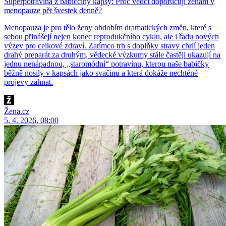
Superpotravina z babiččiny kapsy: Proč vědci doporučují ženám v
menopauze pět švestek denně?
Menopauza je pro tělo ženy obdobím dramatických změn, které s
sebou přinášejí nejen konec reprodukčního cyklu, ale i řadu nových
výzev pro celkové zdraví. Zatímco trh s doplňky stravy chrlí jeden
drahý preparát za druhým, vědecké výzkumy stále častěji ukazují na
jednu nenápadnou, „staromódní“ potravinu, kterou naše babičky
běžně nosily v kapsách jako svačinu a která dokáže nechtěné
projevy zahnat.
Žena.cz
5. 4. 2026, 08:00