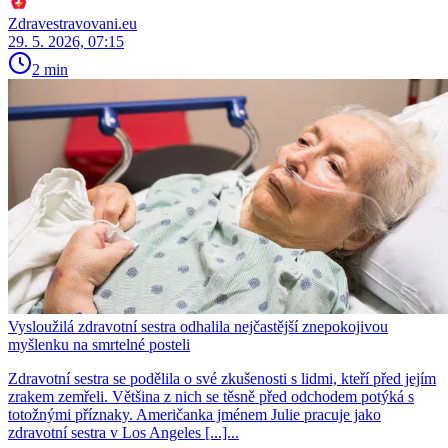
Zdravestravovani.eu
29. 5. 2026, 07:15
2 min
Vysloužilá zdravotní sestra odhalila nejčastější znepokojivou
myšlenku na smrtelné posteli
Zdravotní sestra se podělila o své zkušenosti s lidmi, kteří před jejím
zrakem zemřeli. Většina z nich se těsně před odchodem potýká s
totožnými příznaky. Američanka jménem Julie pracuje jako
zdravotní sestra v Los Angeles [...]...