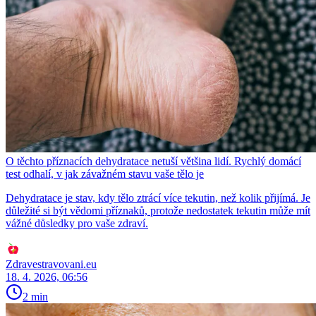
O těchto příznacích dehydratace netuší většina lidí. Rychlý domácí
test odhalí, v jak závažném stavu vaše tělo je
Dehydratace je stav, kdy tělo ztrácí více tekutin, než kolik přijímá. Je
důležité si být vědomi příznaků, protože nedostatek tekutin může mít
vážné důsledky pro vaše zdraví.
Zdravestravovani.eu
18. 4. 2026, 06:56
2 min