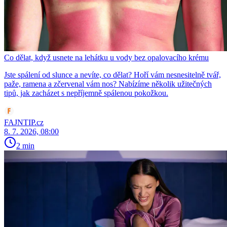
Co dělat, když usnete na lehátku u vody bez opalovacího krému
Jste spálení od slunce a nevíte, co dělat? Hoří vám nesnesitelně tvář,
paže, ramena a zčervenal vám nos? Nabízíme několik užitečných
tipů, jak zacházet s nepříjemně spálenou pokožkou.
FAJNTIP.cz
8. 7. 2026, 08:00
2 min