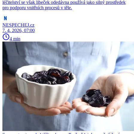
léčitelství se však libeček odedávna používá jako silný prostředek
pro podporu vnitřních procesů v těle.
NESPECHEJ.cz
7. 4. 2026, 07:00
4 min