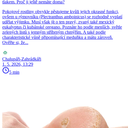
tlakem. Proč ji ještě nemáte doma?
Pokojové rostliny obvykle pěstujeme kvůli jejich okrasné funkci,
ovšem u rýmovníku (Plectranthus amboinicus) se rozhodně vyplatí
udělat výjimku. Musí však jít o ten pravý, zvaný také mexický
eukalyptus či kubánské oregano. Poznáte ho podle menších, světle
zelených listů s jemným stříbrným chmýřím. A také podle
charakteristické vůně připomínající meduňku a mátu zároveň.
Ověřte si, že...
Chalupáři-Zahrádkáři
1. 5. 2026, 13:29
5 min