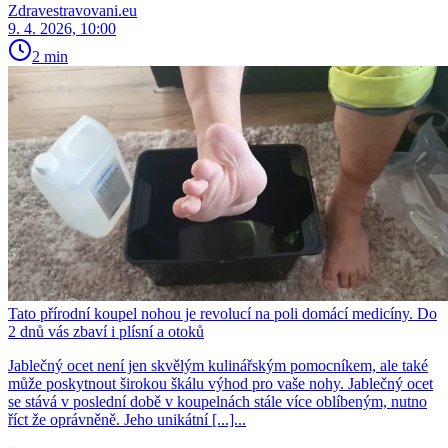
Zdravestravovani.eu
9. 4. 2026, 10:00
2 min
Tato přírodní koupel nohou je revolucí na poli domácí medicíny. Do
2 dnů vás zbaví i plísní a otoků
Jablečný ocet není jen skvělým kulinářským pomocníkem, ale také
může poskytnout širokou škálu výhod pro vaše nohy. Jablečný ocet
se stává v poslední době v koupelnách stále více oblíbeným, nutno
říct že oprávněně. Jeho unikátní [...]...