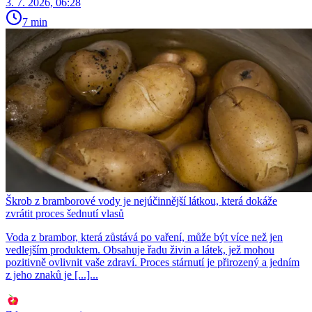
3. 7. 2026, 06:28
7 min
Škrob z bramborové vody je nejúčinnější látkou, která dokáže
zvrátit proces šednutí vlasů
Voda z brambor, která zůstává po vaření, může být více než jen
vedlejším produktem. Obsahuje řadu živin a látek, jež mohou
pozitivně ovlivnit vaše zdraví. Proces stárnutí je přirozený a jedním
z jeho znaků je [...]...