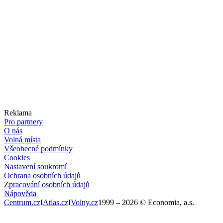
Reklama
Pro partnery
O nás
Volná místa
Všeobecné podmínky
Cookies
Nastavení soukromí
Ochrana osobních údajů
Zpracování osobních údajů
Nápověda
Centrum.cz
I
Atlas.cz
I
Volny.cz
1999 –
2026
© Economia, a.s.