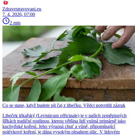
Zdravestravovani.eu
7. 4. 2026, 07:00
2 min
Co se stane, když budete pít čaj z libečku. Vědci potvrdili zázrak
Libeček lékařský (Levisticum officinale) je v našich zeměpisných
šířkách tradiční rostlinou, kterou většina lidí vnímá primárně jako
kuchyňské koření. Jeho výrazná chuť a vůně, připomínající
polévkové koření, je dána vysokým obsahem silic. V lidovém