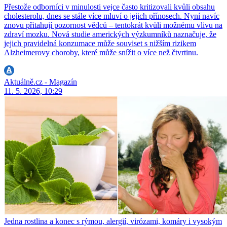
Přestože odborníci v minulosti vejce často kritizovali kvůli obsahu
cholesterolu, dnes se stále více mluví o jejich přínosech. Nyní navíc
znovu přitahují pozornost vědců – tentokrát kvůli možnému vlivu na
zdraví mozku. Nová studie amerických výzkumníků naznačuje, že
jejich pravidelná konzumace může souviset s nižším rizikem
Alzheimerovy choroby, které může snížit o více než čtvrtinu.
Aktuálně.cz - Magazín
11. 5. 2026, 10:29
Jedna rostlina a konec s rýmou, alergií, virózami, komáry i vysokým