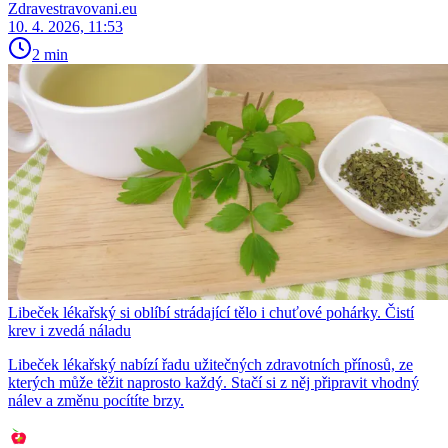
Zdravestravovani.eu
10. 4. 2026, 11:53
2 min
Libeček lékařský si oblíbí strádající tělo i chuťové pohárky. Čistí
krev i zvedá náladu
Libeček lékařský nabízí řadu užitečných zdravotních přínosů, ze
kterých může těžit naprosto každý. Stačí si z něj připravit vhodný
nálev a změnu pocítíte brzy.