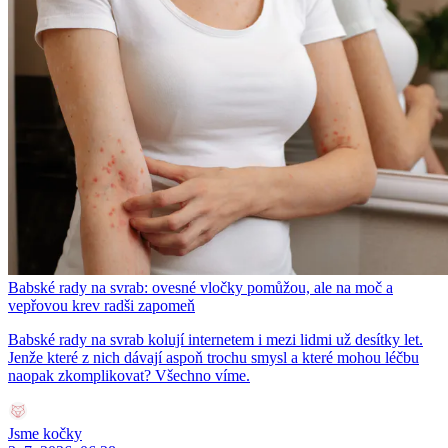
Babské rady na svrab: ovesné vločky pomůžou, ale na moč a
vepřovou krev radši zapomeň
Babské rady na svrab kolují internetem i mezi lidmi už desítky let.
Jenže které z nich dávají aspoň trochu smysl a které mohou léčbu
naopak zkomplikovat? Všechno víme.
Jsme kočky