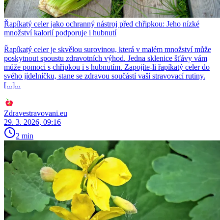
Řapíkatý celer jako ochranný nástroj před chřipkou: Jeho nízké
množství kalorií podporuje i hubnutí
Řapíkatý celer je skvělou surovinou, která v malém množství může
poskytnout spoustu zdravotních výhod. Jedna sklenice šťávy vám
může pomoci s chřipkou i s hubnutím. Zapojíte-li řapíkatý celer do
svého jídelníčku, stane se zdravou součástí vaší stravovací rutiny.
[...]...
Zdravestravovani.eu
29. 3. 2026, 09:16
2 min