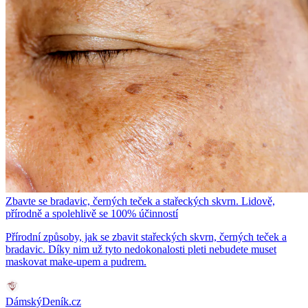
Zbavte se bradavic, černých teček a stařeckých skvrn. Lidově,
přírodně a spolehlivě se 100% účinností
Přírodní způsoby, jak se zbavit stařeckých skvrn, černých teček a
bradavic. Díky nim už tyto nedokonalosti pleti nebudete muset
maskovat make-upem a pudrem.
DámskýDeník.cz