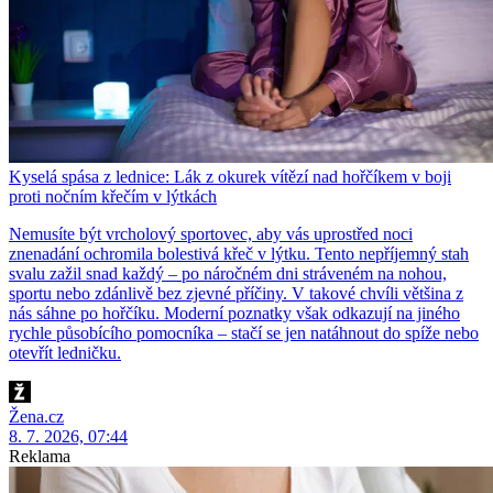
Kyselá spása z lednice: Lák z okurek vítězí nad hořčíkem v boji
proti nočním křečím v lýtkách
Nemusíte být vrcholový sportovec, aby vás uprostřed noci
znenadání ochromila bolestivá křeč v lýtku. Tento nepříjemný stah
svalu zažil snad každý – po náročném dni stráveném na nohou,
sportu nebo zdánlivě bez zjevné příčiny. V takové chvíli většina z
nás sáhne po hořčíku. Moderní poznatky však odkazují na jiného
rychle působícího pomocníka – stačí se jen natáhnout do spíže nebo
otevřít ledničku.
Žena.cz
8. 7. 2026, 07:44
Reklama