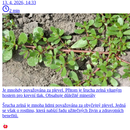
13. 4. 2026, 14:33
2 min
Je mnohdy považována za plevel. Přitom je šrucha zelná vítaným
hostem pro krevní tlak. Obsahuje důležité minerály
Šrucha zelná je mnoha lidmi považována za obyčejný plevel. Jedná
se však o rostlinu, která nabízí řadu užitečných živin a zdravotních
benefitů.