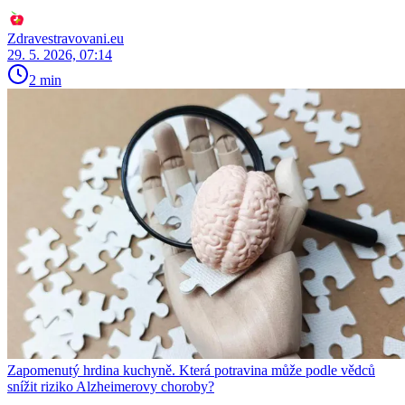
Zdravestravovani.eu
29. 5. 2026, 07:14
2 min
Zapomenutý hrdina kuchyně. Která potravina může podle vědců
snížit riziko Alzheimerovy choroby?