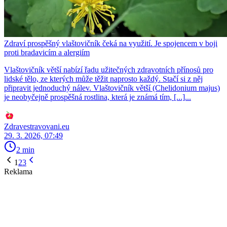
Zdraví prospěšný vlaštovičník čeká na využití. Je spojencem v boji
proti bradavicím a alergiím
Vlaštovičník větší nabízí řadu užitečných zdravotních přínosů pro
lidské tělo, ze kterých může těžit naprosto každý. Stačí si z něj
připravit jednoduchý nálev. Vlaštovičník větší (Chelidonium majus)
je neobyčejně prospěšná rostlina, která je známá tím, [...]...
Zdravestravovani.eu
29. 3. 2026, 07:49
2 min
1
2
3
Reklama