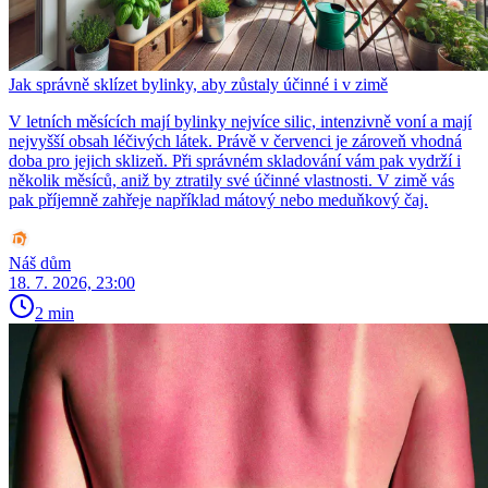
Jak správně sklízet bylinky, aby zůstaly účinné i v zimě
V letních měsících mají bylinky nejvíce silic, intenzivně voní a mají
nejvyšší obsah léčivých látek. Právě v červenci je zároveň vhodná
doba pro jejich sklizeň. Při správném skladování vám pak vydrží i
několik měsíců, aniž by ztratily své účinné vlastnosti. V zimě vás
pak příjemně zahřeje například mátový nebo meduňkový čaj.
Náš dům
18. 7. 2026, 23:00
2 min