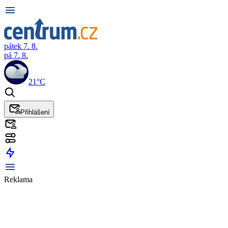
pátek 7. 8.
pá 7. 8.
21°C
Přihlášení
Reklama