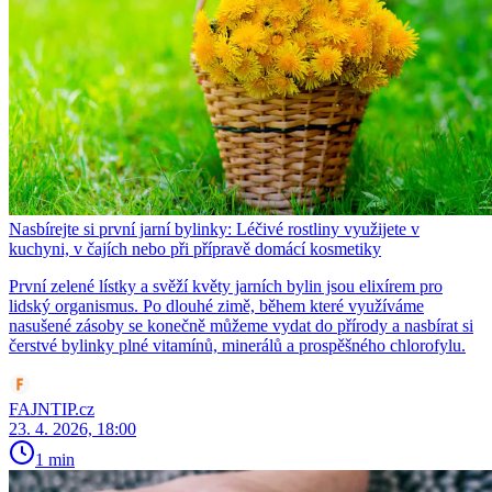
Nasbírejte si první jarní bylinky: Léčivé rostliny využijete v
kuchyni, v čajích nebo při přípravě domácí kosmetiky
První zelené lístky a svěží květy jarních bylin jsou elixírem pro
lidský organismus. Po dlouhé zimě, během které využíváme
nasušené zásoby se konečně můžeme vydat do přírody a nasbírat si
čerstvé bylinky plné vitamínů, minerálů a prospěšného chlorofylu.
FAJNTIP.cz
23. 4. 2026, 18:00
1 min