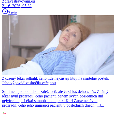
Zdravestravovani.eu
21. 6. 2026, 05:32
3 min
Zkušený lékař odhalil, čeho lidé nejčastěji litují na smrtelné posteli.
Jeho výpověď zaskočila veřejnost
Smrt není jednoduchou záležitostí, ale čeká každého z nás. Známý
lékař nyní prozradil, čeho pacienti během svých posledních dní
nejvíce litují. Lékař s mnohaletou praxí Karl Zarse nedávno
prozradil, čeho jeho umírající pacienti v posledních dnech [...]...