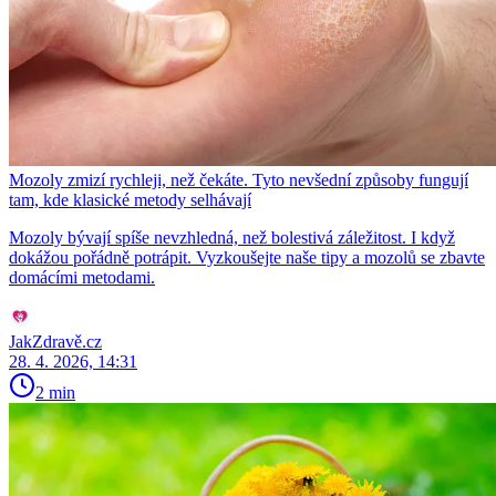
Mozoly zmizí rychleji, než čekáte. Tyto nevšední způsoby fungují
tam, kde klasické metody selhávají
Mozoly bývají spíše nevzhledná, než bolestivá záležitost. I když
dokážou pořádně potrápit. Vyzkoušejte naše tipy a mozolů se zbavte
domácími metodami.
JakZdravě.cz
28. 4. 2026, 14:31
2 min