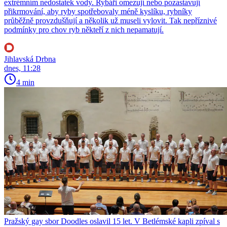
extrémním nedostatek vody. Rybáři omezují nebo pozastavují
přikrmování, aby ryby spotřebovaly méně kyslíku, rybníky
průběžně provzdušňují a několik už museli vylovit. Tak nepříznivé
podmínky pro chov ryb někteří z nich nepamatují.
Jihlavská Drbna
dnes, 11:28
4 min
Pražský gay sbor Doodles oslavil 15 let. V Betlémské kapli zpíval s