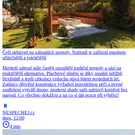
Češi strhávají na zahradách pergoly. Nahradí je zařízení mnohem
užitečnější a estetičtější
Majitelé zahrad stále častěji opouštějí tradiční pergoly a sází na
praktičtější alternativu. Plachtové stínění se díky snadné údržbě,
flexibilitě a lepší cirkulaci vzduchu stává hitem posledních let.
Zatímco dřevěné konstrukce vyžadují pravidelnou péči a pevné
zastřešení vytváří dusno, moderní shade sails nabízejí komfort bez
starostí. Co všechno dokážou a na co si dát pozor při výběru?
NESPECHEJ.cz
dnes, 12:00
4 min