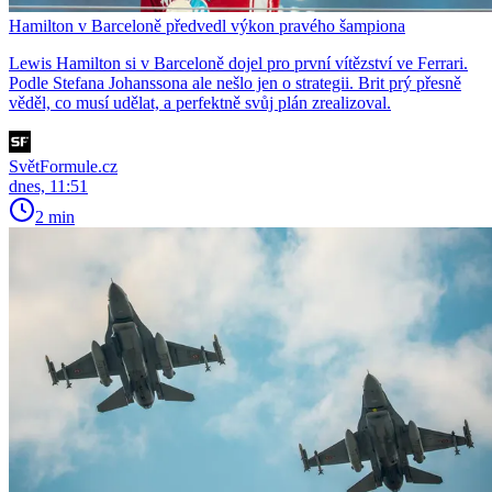
Hamilton v Barceloně předvedl výkon pravého šampiona
Lewis Hamilton si v Barceloně dojel pro první vítězství ve Ferrari.
Podle Stefana Johanssona ale nešlo jen o strategii. Brit prý přesně
věděl, co musí udělat, a perfektně svůj plán zrealizoval.
SvětFormule.cz
dnes, 11:51
2 min