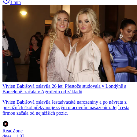
3 min
Vivien Babišová oslavila 26 let. Přestože studovala v Londýně a
Barceloně, začala v Agrofertu od základů
Vivien Babišová oslavila šestadvacáté narozeniny a po návratu z
prestižních škol překvapuje svým pracovním nasazením. Její cesta
firmou začala od nejnižších pozic.
ReadZone
dnes, 11:33