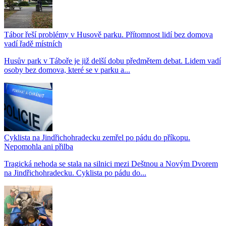
Tábor řeší problémy v Husově parku. Přítomnost lidí bez domova
vadí řadě místních
Husův park v Táboře je již delší dobu předmětem debat. Lidem vadí
osoby bez domova, které se v parku a...
Cyklista na Jindřichohradecku zemřel po pádu do příkopu.
Nepomohla ani přilba
Tragická nehoda se stala na silnici mezi Deštnou a Novým Dvorem
na Jindřichohradecku. Cyklista po pádu do...