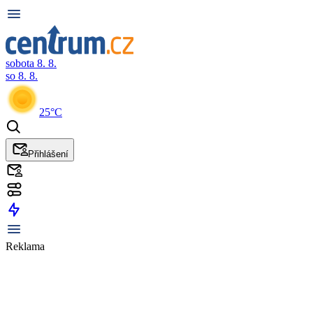
sobota 8. 8.
so 8. 8.
25°C
Přihlášení
Reklama