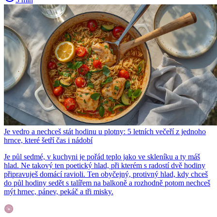
Je vedro a nechceš stát hodinu u plotny: 5 letních večeří z jednoho
hrnce, které šetří čas i nádobí
Je půl sedmé, v kuchyni je pořád teplo jako ve skleníku a ty máš
hlad. Ne takový ten poetický hlad, při kterém s radostí dvě hodiny
připravuješ domácí ravioli. Ten obyčejný, protivný hlad, kdy chceš
do půl hodiny sedět s talířem na balkoně a rozhodně potom nechceš
mýt hrnec, pánev, pekáč a tři misky.