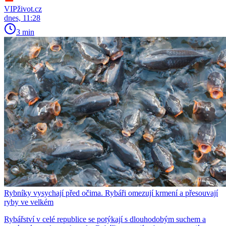
VIPživot.cz
dnes, 11:28
3 min
Rybníky vysychají před očima. Rybáři omezují krmení a přesouvají
ryby ve velkém
Rybářství v celé republice se potýkají s dlouhodobým suchem a