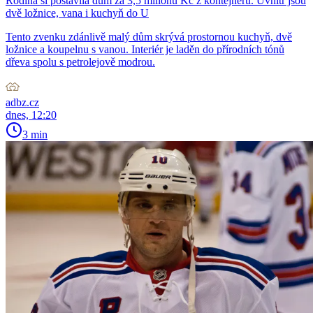
Rodina si postavila dům za 3,5 milionu Kč z kontejneru. Uvnitř jsou
dvě ložnice, vana i kuchyň do U
Tento zvenku zdánlivě malý dům skrývá prostornou kuchyň, dvě
ložnice a koupelnu s vanou. Interiér je laděn do přírodních tónů
dřeva spolu s petrolejově modrou.
adbz.cz
dnes, 12:20
3 min