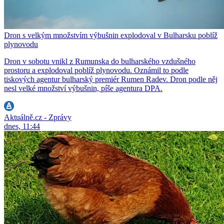
Dron s velkým množstvím výbušnin explodoval v Bulharsku poblíž
plynovodu
Dron v sobotu vnikl z Rumunska do bulharského vzdušného
prostoru a explodoval poblíž plynovodu. Oznámil to podle
tiskových agentur bulharský premiér Rumen Radev. Dron podle něj
nesl velké množství výbušnin, píše agentura DPA.
Aktuálně.cz - Zprávy
dnes, 11:44