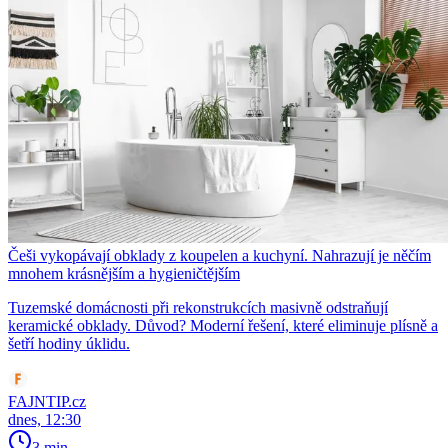
Češi vykopávají obklady z koupelen a kuchyní. Nahrazují je něčím
mnohem krásnějším a hygieničtějším
Tuzemské domácnosti při rekonstrukcích masivně odstraňují
keramické obklady. Důvod? Moderní řešení, které eliminuje plísně a
šetří hodiny úklidu.
FAJNTIP.cz
dnes, 12:30
3 min