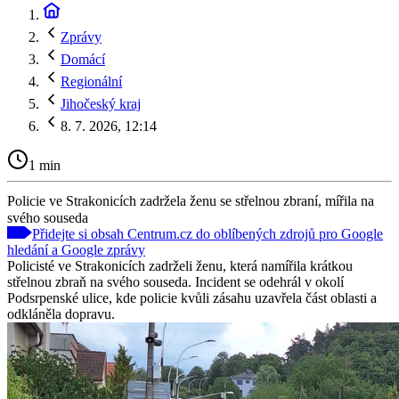
Zprávy
Domácí
Regionální
Jihočeský kraj
8. 7. 2026, 12:14
1 min
Policie ve Strakonicích zadržela ženu se střelnou zbraní, mířila na
svého souseda
Přidejte si obsah Centrum.cz do oblíbených zdrojů pro Google
hledání a Google zprávy
Policisté ve Strakonicích zadrželi ženu, která namířila krátkou
střelnou zbraň na svého souseda. Incident se odehrál v okolí
Podsrpenské ulice, kde policie kvůli zásahu uzavřela část oblasti a
odkláněla dopravu.