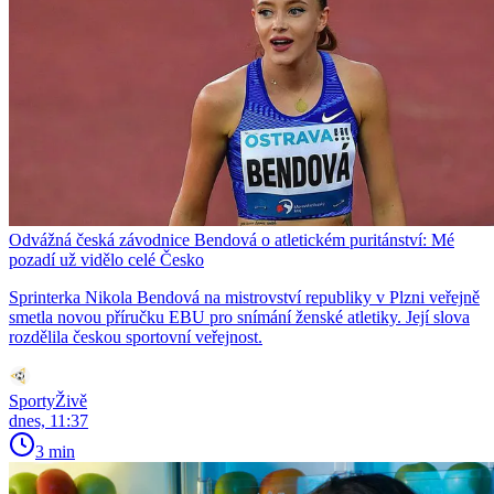
Odvážná česká závodnice Bendová o atletickém puritánství: Mé
pozadí už vidělo celé Česko
Sprinterka Nikola Bendová na mistrovství republiky v Plzni veřejně
smetla novou příručku EBU pro snímání ženské atletiky. Její slova
rozdělila českou sportovní veřejnost.
SportyŽivě
dnes, 11:37
3 min