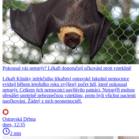
Pokousal vás netopýr? Lékaři doporučují očkování proti vzteklině
Lékaři Kliniky infekčního lékařství ostravské fakultní nemocnice
evidují během letošního roku zvýšený počet lidí, které pokousal
netopýr. Celkem jich nemocnici navštívilo patnáct. Netopýři mohou
přenášet smrtelně nebezpečnou vzteklinu, proto byli všichni pacienti
naočkováni. Žádný z nich neonemocněl.
Ostravská Drbna
dnes, 12:35
2 min