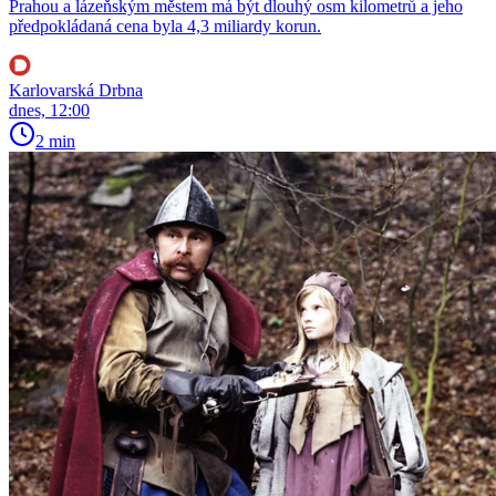
Prahou a lázeňským městem má být dlouhý osm kilometrů a jeho
předpokládaná cena byla 4,3 miliardy korun.
Karlovarská Drbna
dnes, 12:00
2 min