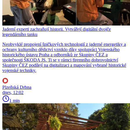
Jaderní experti zachraňují historii. Vytvářejí digitální dvojče
legendárního tanku
Neobvyklé propojení špičkových technologií z jaderné energetiky a
ochrany kulturního dědictví vzniklo díky spolupráci Vojenského
historického ústavu Praha a odborníků ze Skupiny ČEZ a
společnosti ŠKODA JS. Ti se v rámci firemního dobrovolnictví
Skupiny ČEZ podílejí na digitalizaci a mapování vybrané historické
vojenské techniky.
Plzeňská Drbna
dnes, 12:02
1 min