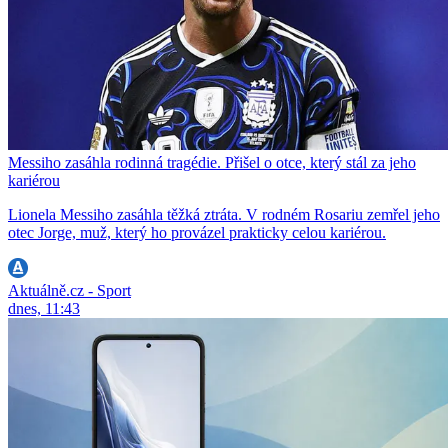
Messiho zasáhla rodinná tragédie. Přišel o otce, který stál za jeho
kariérou
Lionela Messiho zasáhla těžká ztráta. V rodném Rosariu zemřel jeho
otec Jorge, muž, který ho provázel prakticky celou kariérou.
Aktuálně.cz - Sport
dnes, 11:43