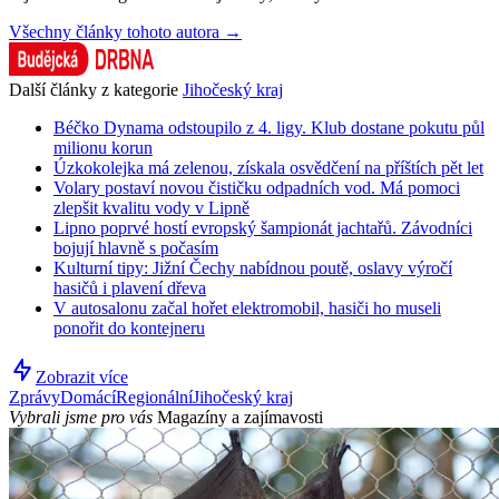
Všechny články tohoto autora →
Další články z kategorie
Jihočeský kraj
Béčko Dynama odstoupilo z 4. ligy. Klub dostane pokutu půl
milionu korun
Úzkokolejka má zelenou, získala osvědčení na příštích pět let
Volary postaví novou čističku odpadních vod. Má pomoci
zlepšit kvalitu vody v Lipně
Lipno poprvé hostí evropský šampionát jachtařů. Závodníci
bojují hlavně s počasím
Kulturní tipy: Jižní Čechy nabídnou poutě, oslavy výročí
hasičů i plavení dřeva
V autosalonu začal hořet elektromobil, hasiči ho museli
ponořit do kontejneru
Zobrazit více
Zprávy
Domácí
Regionální
Jihočeský kraj
Vybrali jsme pro vás
Magazíny a zajímavosti