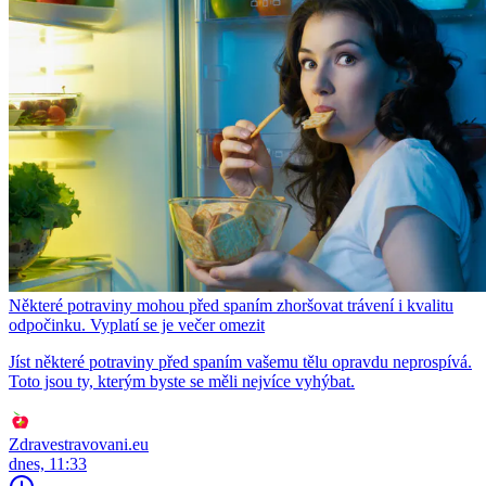
Některé potraviny mohou před spaním zhoršovat trávení i kvalitu
odpočinku. Vyplatí se je večer omezit
Jíst některé potraviny před spaním vašemu tělu opravdu neprospívá.
Toto jsou ty, kterým byste se měli nejvíce vyhýbat.
Zdravestravovani.eu
dnes, 11:33