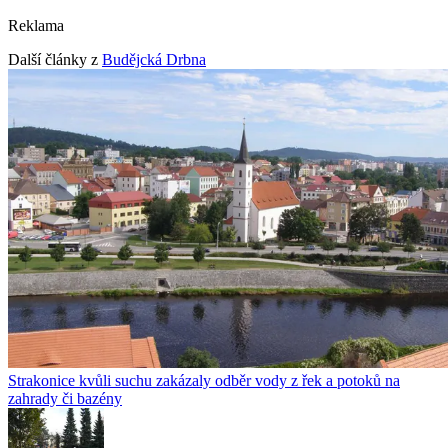
Reklama
Další články z
Budějcká Drbna
Strakonice kvůli suchu zakázaly odběr vody z řek a potoků na
zahrady či bazény