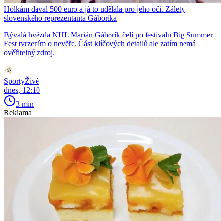
Holkám dával 500 euro a já to udělala pro jeho oči. Zálety
slovenského reprezentanta Gáboríka
Bývalá hvězda NHL Marián Gáborík čelí po festivalu Big Summer
Fest tvrzením o nevěře. Část klíčových detailů ale zatím nemá
ověřitelný zdroj.
SportyŽivě
dnes, 12:10
3 min
Reklama