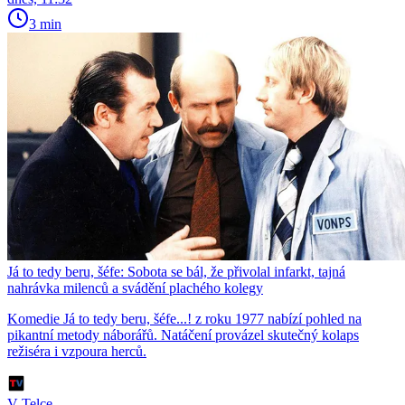
3 min
Já to tedy beru, šéfe: Sobota se bál, že přivolal infarkt, tajná
nahrávka milenců a svádění plachého kolegy
Komedie Já to tedy beru, šéfe...! z roku 1977 nabízí pohled na
pikantní metody náborářů. Natáčení provázel skutečný kolaps
režiséra i vzpoura herců.
V Telce