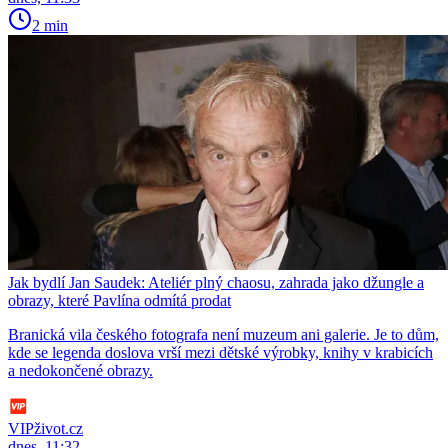
2 min
Jak bydlí Jan Saudek: Ateliér plný chaosu, zahrada jako džungle a
obrazy, které Pavlína odmítá prodat
Branická vila českého fotografa není muzeum ani galerie. Je to dům,
kde se legenda doslova vrší mezi dětské výrobky, knihy v krabicích
a nedokončené obrazy.
VIPživot.cz
dnes, 11:32