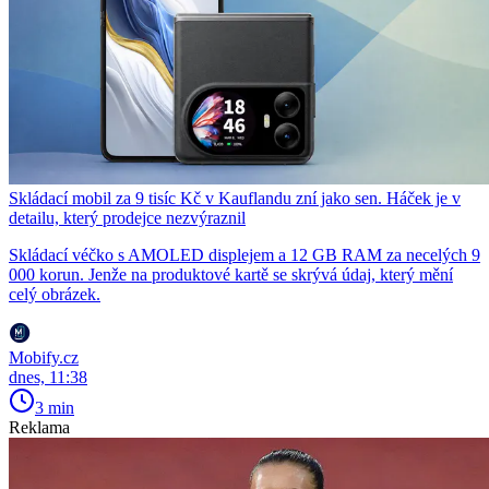
Skládací mobil za 9 tisíc Kč v Kauflandu zní jako sen. Háček je v
detailu, který prodejce nezvýraznil
Skládací véčko s AMOLED displejem a 12 GB RAM za necelých 9
000 korun. Jenže na produktové kartě se skrývá údaj, který mění
celý obrázek.
Mobify.cz
dnes, 11:38
3 min
Reklama