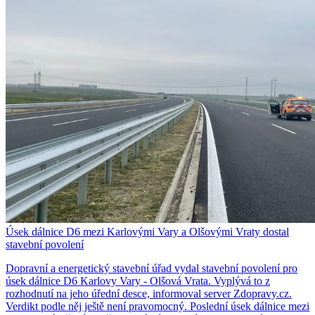
Úsek dálnice D6 mezi Karlovými Vary a Olšovými Vraty dostal
stavební povolení
Dopravní a energetický stavební úřad vydal stavební povolení pro
úsek dálnice D6 Karlovy Vary - Olšová Vrata. Vyplývá to z
rozhodnutí na jeho úřední desce, informoval server Zdopravy.cz.
Verdikt podle něj ještě není pravomocný. Poslední úsek dálnice mezi