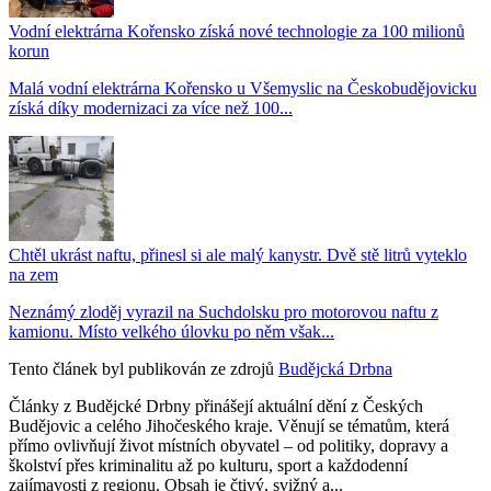
Vodní elektrárna Kořensko získá nové technologie za 100 milionů
korun
Malá vodní elektrárna Kořensko u Všemyslic na Českobudějovicku
získá díky modernizaci za více než 100...
Chtěl ukrást naftu, přinesl si ale malý kanystr. Dvě stě litrů vyteklo
na zem
Neznámý zloděj vyrazil na Suchdolsku pro motorovou naftu z
kamionu. Místo velkého úlovku po něm však...
Tento článek byl publikován ze zdrojů
Budějcká Drbna
Články z Budějcké Drbny přinášejí aktuální dění z Českých
Budějovic a celého Jihočeského kraje. Věnují se tématům, která
přímo ovlivňují život místních obyvatel – od politiky, dopravy a
školství přes kriminalitu až po kulturu, sport a každodenní
zajímavosti z regionu. Obsah je čtivý, svižný a...