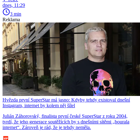
dnes, 11:29
3 min
Reklama
Hvězda první SuperStar má jasno: Kdyby tehdy existoval dnešní
Instagram, internet by kolem něj šílel
Julián Záhorovský, finalista první české SuperStar z roku 2004,
tvrdí, že jeho generace soutěžících by s dnešními sítěmi „bourala
internet“. Zároveň je rád, že je tehdy neměla.