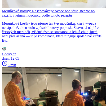
Meruňkové kostky: Neschovávejte ovoce pod těsto, nechte ho
zazářit v letním moučníku podle tohoto receptu
Meruňkové kostky jsou přesně ten typ moučníku, který vypadá
nenápadně, ale u stolu způsobí hotový poprask. Šťavnatá náplň z
čerstvých meruněk, vláčné těsto se smetanou a lehká chuť, která
není přeslazená — to je kombinace, která funguje spolehlivě každé
léto.
Cooky.cz
dnes, 12:05
5 min