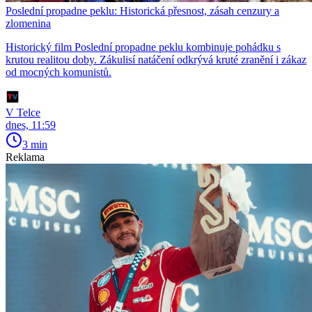
Poslední propadne peklu: Historická přesnost, zásah cenzury a
zlomenina
Historický film Poslední propadne peklu kombinuje pohádku s
krutou realitou doby. Zákulisí natáčení odkrývá kruté zranění i zákaz
od mocných komunistů.
V Telce
dnes, 11:59
3 min
Reklama