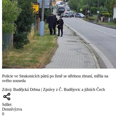
Policie ve Strakonicích pátrá po ženě se střelnou zbraní, mířila na
svého souseda
Zdroj
:
Budějcká Drbna | Zprávy z Č. Budějovic a jižních Čech
Sdílet
Denní
výzva
0