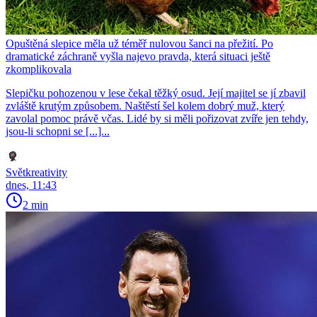
Opuštěná slepice měla už téměř nulovou šanci na přežití. Po
dramatické záchraně vyšla najevo pravda, která situaci ještě
zkomplikovala
Slepičku pohozenou v lese čekal těžký osud. Její majitel se jí zbavil
zvláště krutým způsobem. Naštěstí šel kolem dobrý muž, který
zavolal pomoc právě včas. Lidé by si měli pořizovat zvíře jen tehdy,
jsou-li schopni se [...]...
Světkreativity
dnes, 11:43
2 min