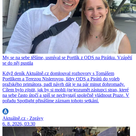
My se na sebe těšíme, usmíval se Portlík z ODS na Pirátku. Vzápětí
se do něj pustila
Když deník Aktuálně.cz domlouval rozhovory s Tomášem
Portlíkem a Terezou Nislerovou, lídry ODS a Pirátů do voleb
pražského primátora, padl návrh dát je na pár minut dohromady.
Cílem bylo zjistit, jak by si mohli (ne)rozumět zástupci stran, které
na sebe často útočí a spíš se nechystají společně vládnout Praze. V
pořadu Spotlight přinášíme záznam tohoto setkání.
Aktuálně.cz - Zprávy
6. 8. 2026, 03:30