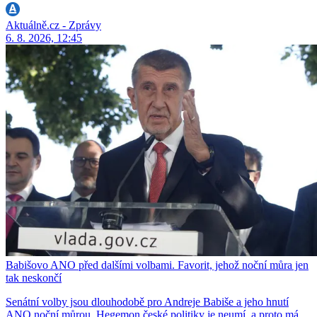
Aktuálně.cz - Zprávy
6. 8. 2026, 12:45
Babišovo ANO před dalšími volbami. Favorit, jehož noční můra jen
tak neskončí
Senátní volby jsou dlouhodobě pro Andreje Babiše a jeho hnutí
ANO noční můrou. Hegemon české politiky je neumí, a proto má