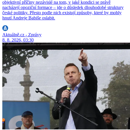
objektivní příčiny nezávislé na tom, v jaké kondici se právě
nacházejí opoziční formace – jde o důsledek dlouhodobé struktury
české politiky. Přesto podle nich existují způsoby, které by mohly
hnutí Andreje Babiše oslabit.
Aktuálně.cz - Zprávy
8. 8. 2026, 03:30