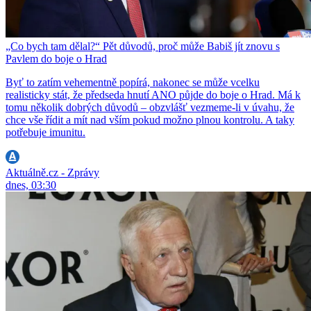
„Co bych tam dělal?“ Pět důvodů, proč může Babiš jít znovu s
Pavlem do boje o Hrad
Byť to zatím vehementně popírá, nakonec se může vcelku
realisticky stát, že předseda hnutí ANO půjde do boje o Hrad. Má k
tomu několik dobrých důvodů – obzvlášť vezmeme-li v úvahu, že
chce vše řídit a mít nad vším pokud možno plnou kontrolu. A taky
potřebuje imunitu.
Aktuálně.cz - Zprávy
dnes, 03:30