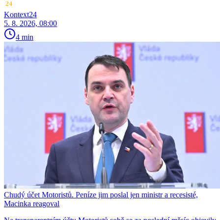
Kontext24
5. 8. 2026, 08:00
4 min
Chudý účet Motoristů. Peníze jim poslal jen ministr a recesisté,
Macinka reagoval