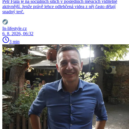
Petr Fiala je na sociálních sítích v posledních měsících viditelně
aktivnější. Jenže právě lehce odlehčená videa z něj často dělají
snadný terč.
In-lifestyle.cz
6. 8. 2026, 06:32
3 min