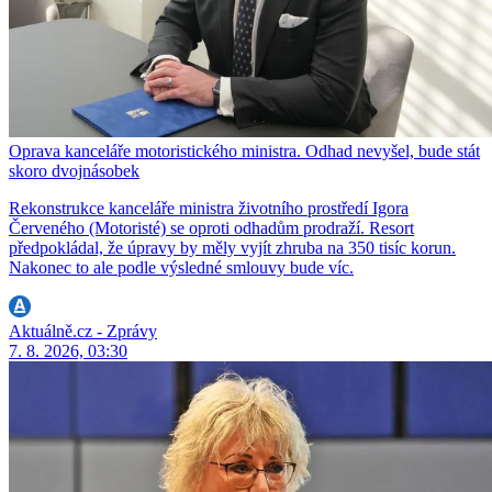
Oprava kanceláře motoristického ministra. Odhad nevyšel, bude stát
skoro dvojnásobek
Rekonstrukce kanceláře ministra životního prostředí Igora
Červeného (Motoristé) se oproti odhadům prodraží. Resort
předpokládal, že úpravy by měly vyjít zhruba na 350 tisíc korun.
Nakonec to ale podle výsledné smlouvy bude víc.
Aktuálně.cz - Zprávy
7. 8. 2026, 03:30