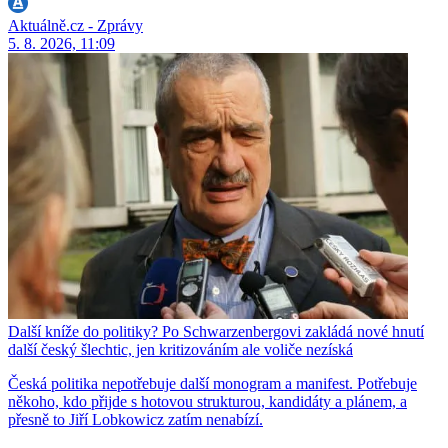
Aktuálně.cz - Zprávy
5. 8. 2026, 11:09
Další kníže do politiky? Po Schwarzenbergovi zakládá nové hnutí
další český šlechtic, jen kritizováním ale voliče nezíská
Česká politika nepotřebuje další monogram a manifest. Potřebuje
někoho, kdo přijde s hotovou strukturou, kandidáty a plánem, a
přesně to Jiří Lobkowicz zatím nenabízí.