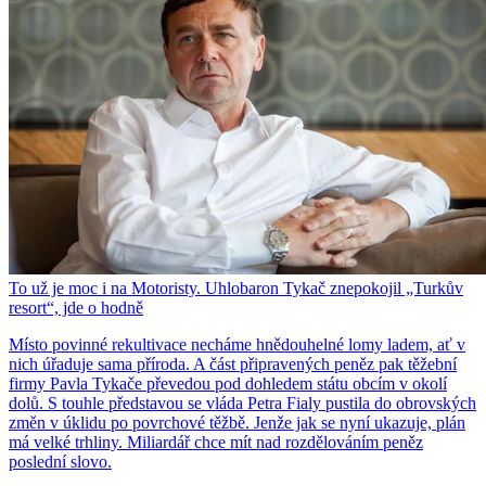
To už je moc i na Motoristy. Uhlobaron Tykač znepokojil „Turkův
resort“, jde o hodně
Místo povinné rekultivace necháme hnědouhelné lomy ladem, ať v
nich úřaduje sama příroda. A část připravených peněz pak těžební
firmy Pavla Tykače převedou pod dohledem státu obcím v okolí
dolů. S touhle představou se vláda Petra Fialy pustila do obrovských
změn v úklidu po povrchové těžbě. Jenže jak se nyní ukazuje, plán
má velké trhliny. Miliardář chce mít nad rozdělováním peněz
poslední slovo.