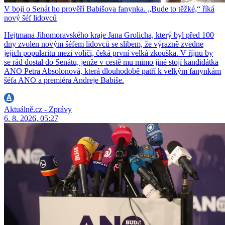
V boji o Senát ho prověří Babišova fanynka. „Bude to těžké,“ říká
nový šéf lidovců
Hejtmana Jihomoravského kraje Jana Grolicha, který byl před 100
dny zvolen novým šéfem lidovců se slibem, že výrazně zvedne
jejich popularitu mezi voliči, čeká první velká zkouška. V říjnu by
se rád dostal do Senátu, jenže v cestě mu mimo jiné stojí kandidátka
ANO Petra Absolonová, která dlouhodobě patří k velkým fanynkám
šéfa ANO a premiéra Andreje Babiše.
Aktuálně.cz - Zprávy
6. 8. 2026, 05:27