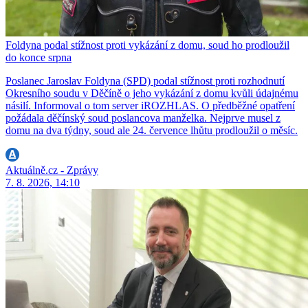
Foldyna podal stížnost proti vykázání z domu, soud ho prodloužil
do konce srpna
Poslanec Jaroslav Foldyna (SPD) podal stížnost proti rozhodnutí
Okresního soudu v Děčíně o jeho vykázání z domu kvůli údajnému
násilí. Informoval o tom server iROZHLAS. O předběžné opatření
požádala děčínský soud poslancova manželka. Nejprve musel z
domu na dva týdny, soud ale 24. července lhůtu prodloužil o měsíc.
Aktuálně.cz - Zprávy
7. 8. 2026, 14:10