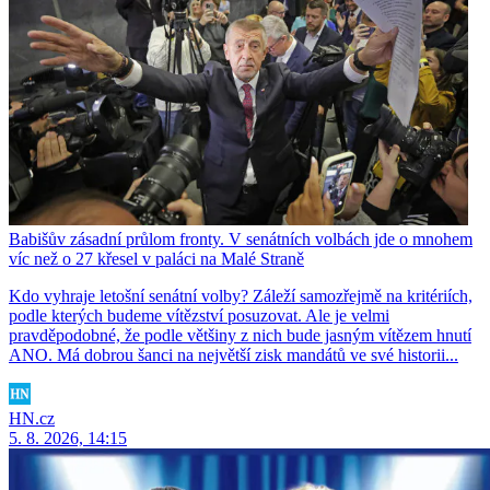
Babišův zásadní průlom fronty. V senátních volbách jde o mnohem
víc než o 27 křesel v paláci na Malé Straně
Kdo vyhraje letošní senátní volby? Záleží samozřejmě na kritériích,
podle kterých budeme vítězství posuzovat. Ale je velmi
pravděpodobné, že podle většiny z nich bude jasným vítězem hnutí
ANO. Má dobrou šanci na největší zisk mandátů ve své historii...
HN.cz
5. 8. 2026, 14:15