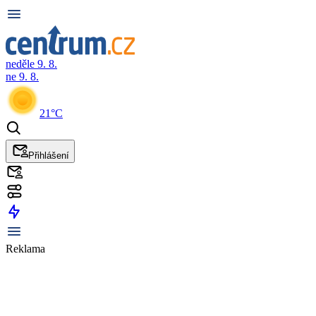
neděle 9. 8.
ne 9. 8.
21°C
Přihlášení
Reklama