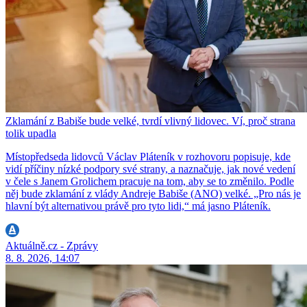
Zklamání z Babiše bude velké, tvrdí vlivný lidovec. Ví, proč strana
tolik upadla
Místopředseda lidovců Václav Pláteník v rozhovoru popisuje, kde
vidí příčiny nízké podpory své strany, a naznačuje, jak nové vedení
v čele s Janem Grolichem pracuje na tom, aby se to změnilo. Podle
něj bude zklamání z vlády Andreje Babiše (ANO) velké. „Pro nás je
hlavní být alternativou právě pro tyto lidi,“ má jasno Pláteník.
Aktuálně.cz - Zprávy
8. 8. 2026, 14:07