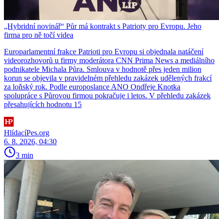
„Hybridní novinář“ Půr má kontrakt s Patrioty pro Evropu. Jeho
firma pro ně točí videa
Europarlamentní frakce Patrioti pro Evropu si objednala natáčení
videorozhovorů u firmy moderátora CNN Prima News a mediálního
podnikatele Michala Půra. Smlouva v hodnotě přes jeden milion
korun se objevila v pravidelném přehledu zakázek udělených frakcí
za loňský rok. Podle europoslance ANO Ondřeje Knotka
spolupráce s Půrovou firmou pokračuje i letos. V přehledu zakázek
přesahujících hodnotu 15
HlídacíPes.org
6. 8. 2026, 04:30
3 min