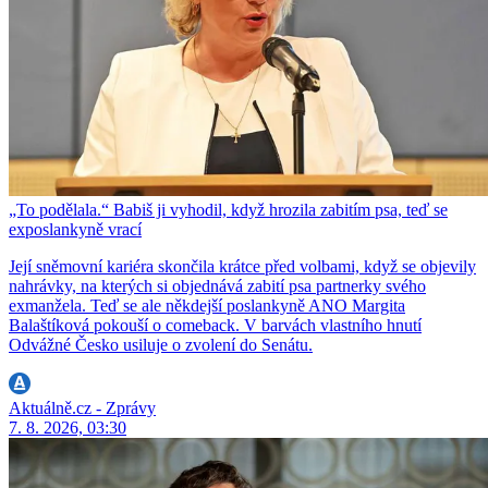
„To podělala.“ Babiš ji vyhodil, když hrozila zabitím psa, teď se
exposlankyně vrací
Její sněmovní kariéra skončila krátce před volbami, když se objevily
nahrávky, na kterých si objednává zabití psa partnerky svého
exmanžela. Teď se ale někdejší poslankyně ANO Margita
Balaštíková pokouší o comeback. V barvách vlastního hnutí
Odvážné Česko usiluje o zvolení do Senátu.
Aktuálně.cz - Zprávy
7. 8. 2026, 03:30