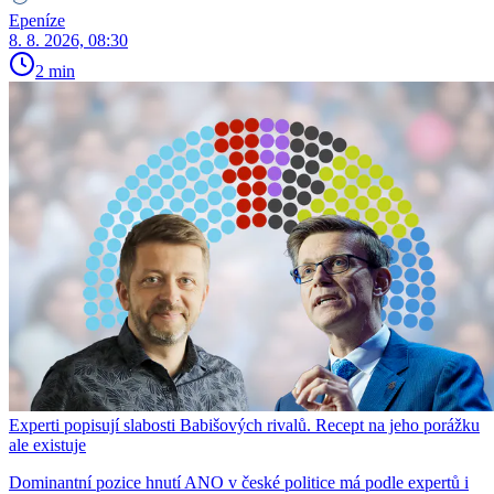
Epeníze
8. 8. 2026, 08:30
2 min
Experti popisují slabosti Babišových rivalů. Recept na jeho porážku
ale existuje
Dominantní pozice hnutí ANO v české politice má podle expertů i