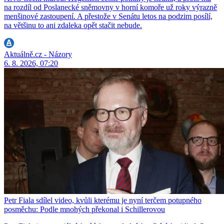
na rozdíl od Poslanecké sněmovny v horní komoře už roky výrazně
menšinové zastoupení. A přestože v Senátu letos na podzim posílí,
na většinu to ani zdaleka opět stačit nebude.
Aktuálně.cz - Názory
6. 8. 2026, 07:20
Petr Fiala sdílel video, kvůli kterému je nyní terčem potupného
posměchu: Podle mnohých překonal i Schillerovou