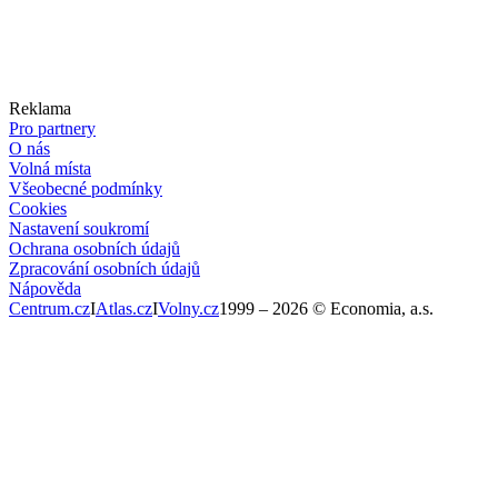
Reklama
Pro partnery
O nás
Volná místa
Všeobecné podmínky
Cookies
Nastavení soukromí
Ochrana osobních údajů
Zpracování osobních údajů
Nápověda
Centrum.cz
I
Atlas.cz
I
Volny.cz
1999 –
2026
© Economia, a.s.