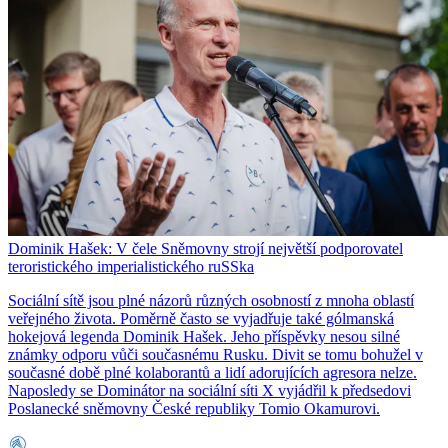
Dominik Hašek: V čele Sněmovny strojí největší podporovatel
teroristického imperialistického ruSSka
Sociální sítě jsou plné názorů různých osobností z mnoha oblastí
veřejného života. Poměrně často se vyjadřuje také gólmanská
hokejová legenda Dominik Hašek. Jeho příspěvky nesou silné
známky odporu vůči současnému Rusku. Divit se tomu bohužel v
současné době plné kolaborantů a lidí adorujících agresora nelze.
Naposledy se Dominátor na sociální síti X vyjádřil k předsedovi
Poslanecké sněmovny České republiky Tomio Okamurovi.