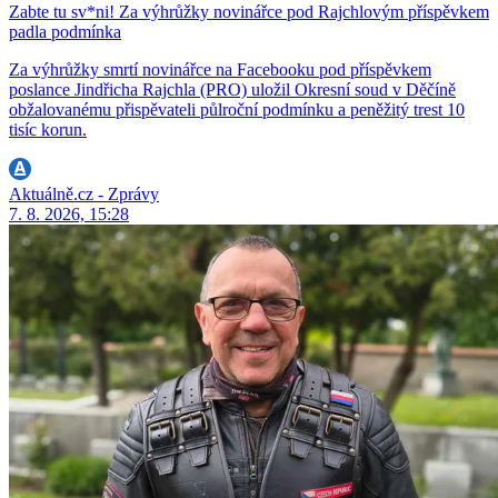
Zabte tu sv*ni! Za výhrůžky novinářce pod Rajchlovým příspěvkem
padla podmínka
Za výhrůžky smrtí novinářce na Facebooku pod příspěvkem
poslance Jindřicha Rajchla (PRO) uložil Okresní soud v Děčíně
obžalovanému přispěvateli půlroční podmínku a peněžitý trest 10
tisíc korun.
Aktuálně.cz - Zprávy
7. 8. 2026, 15:28