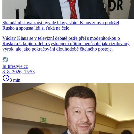
Skandální slova z úst bývalé hlavy státu. Klaus znovu podržel
Rusko a spousta lidí si ťuká na čelo
Václav Klaus se v televizní debatě ostře přel s moderátorkou o
Rusko a Ukrajinu. Jeho vystoupení přitom nepůsobí jako izolovaný
výrok, ale jako pokračování dlouhodobě čitelného postoje.
In-lifestyle.cz
8. 8. 2026, 15:53
3 min