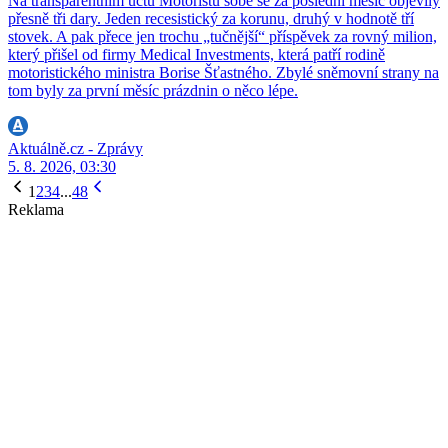
Na transparentním účtu Motoristů sobě se za poslední měsíc objevily
přesně tři dary. Jeden recesistický za korunu, druhý v hodnotě tří
stovek. A pak přece jen trochu „tučnější“ příspěvek za rovný milion,
který přišel od firmy Medical Investments, která patří rodině
motoristického ministra Borise Šťastného. Zbylé sněmovní strany na
tom byly za první měsíc prázdnin o něco lépe.
Aktuálně.cz - Zprávy
5. 8. 2026, 03:30
1
2
3
4
...
48
Reklama