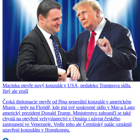
Macinka otevře nový konzulát v USA, nedaleko Trumpova sídla.
Jiný ale zruší
Česká diplomacie otevře od října generální konzulát v americkém
Miami – tedy na Floridě, kde má své soukromé sídlo v Mar-a-Lagu
americký prezident Donald Trump. Ministerstvo zahraničí se také
chystá na otevření velvyslanectví v Ománu i návrat českého
zastoupení ve Venezuele. Vedle toho ale Černínský palác oznámil
uzavření konzulátu v Hongkongu.