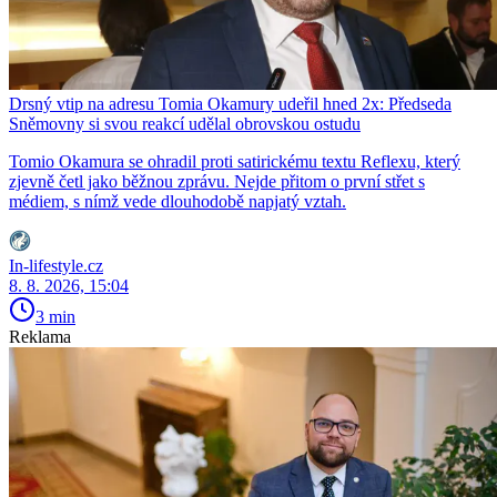
Drsný vtip na adresu Tomia Okamury udeřil hned 2x: Předseda
Sněmovny si svou reakcí udělal obrovskou ostudu
Tomio Okamura se ohradil proti satirickému textu Reflexu, který
zjevně četl jako běžnou zprávu. Nejde přitom o první střet s
médiem, s nímž vede dlouhodobě napjatý vztah.
In-lifestyle.cz
8. 8. 2026, 15:04
3 min
Reklama