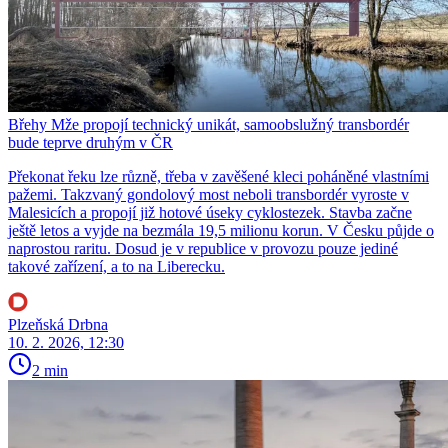
Břehy Mže propojí technický unikát, samoobslužný transbordér
bude teprve druhým v ČR
Překonat řeku lze různě, třeba v zavěšené kleci poháněné vlastními
pažemi. Takzvaný gondolový most neboli transbordér vyroste v
Malesicích a propojí již hotové úseky cyklostezek. Stavba začne
ještě letos a vyjde na bezmála 19,5 milionu korun. V Česku půjde o
naprostou raritu. Dosud je v republice v provozu pouze jediné
takové zařízení, a to na Liberecku.
Plzeňská Drbna
10. 2. 2026, 12:30
2 min