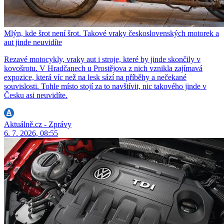
Mlýn, kde šrot není šrot. Takové vraky československých motorek a
aut jinde neuvidíte
Rezavé motocykly, vraky aut i stroje, které by jinde skončily v
kovošrotu. V Hradčanech u Prostějova z nich vznikla zajímavá
expozice, která víc než na lesk sází na příběhy a nečekané
souvislosti. Tohle místo stojí za to navštívit, nic takového jinde v
Česku asi neuvidíte.
Aktuálně.cz - Zprávy
6. 7. 2026, 08:55