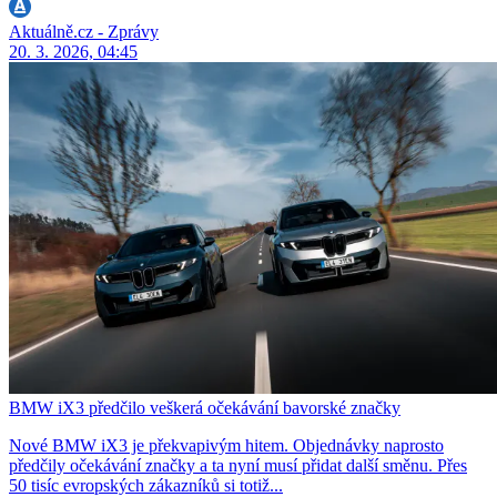
Aktuálně.cz - Zprávy
20. 3. 2026, 04:45
BMW iX3 předčilo veškerá očekávání bavorské značky
Nové BMW iX3 je překvapivým hitem. Objednávky naprosto
předčily očekávání značky a ta nyní musí přidat další směnu. Přes
50 tisíc evropských zákazníků si totiž...