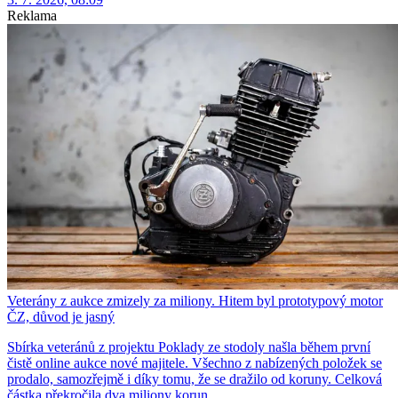
Reklama
Veterány z aukce zmizely za miliony. Hitem byl prototypový motor
ČZ, důvod je jasný
Sbírka veteránů z projektu Poklady ze stodoly našla během první
čistě online aukce nové majitele. Všechno z nabízených položek se
prodalo, samozřejmě i díky tomu, že se dražilo od koruny. Celková
částka překročila dva miliony korun.