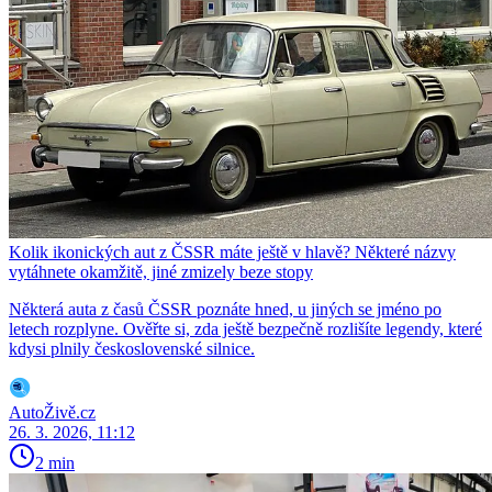
Kolik ikonických aut z ČSSR máte ještě v hlavě? Některé názvy
vytáhnete okamžitě, jiné zmizely beze stopy
Některá auta z časů ČSSR poznáte hned, u jiných se jméno po
letech rozplyne. Ověřte si, zda ještě bezpečně rozlišíte legendy, které
kdysi plnily československé silnice.
AutoŽivě.cz
26. 3. 2026, 11:12
2 min