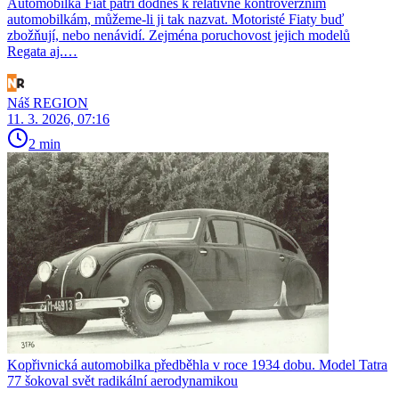
Automobilka Fiat patří dodnes k relativně kontroverzním
automobilkám, můžeme-li ji tak nazvat. Motoristé Fiaty buď
zbožňují, nebo nenávidí. Zejména poruchovost jejich modelů
Regata aj.…
Náš REGION
11. 3. 2026, 07:16
2 min
Kopřivnická automobilka předběhla v roce 1934 dobu. Model Tatra
77 šokoval svět radikální aerodynamikou