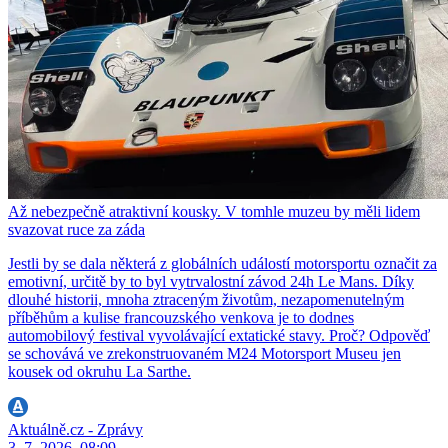
Až nebezpečně atraktivní kousky. V tomhle muzeu by měli lidem
svazovat ruce za záda
Jestli by se dala některá z globálních událostí motorsportu označit za
emotivní, určitě by to byl vytrvalostní závod 24h Le Mans. Díky
dlouhé historii, mnoha ztraceným životům, nezapomenutelným
příběhům a kulise francouzského venkova je to dodnes
automobilový festival vyvolávající extatické stavy. Proč? Odpověď
se schovává ve zrekonstruovaném M24 Motorsport Museu jen
kousek od okruhu La Sarthe.
Aktuálně.cz - Zprávy
3. 7. 2026, 08:09