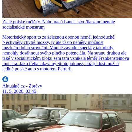
Zlaté polské ručičky. Nabouraná Lancia stvořila zapomenuté
socialistické monstrum
Motoristický sport to za železnou oponou neměl jednoduché.
Nechyběly chytré mozky, ty ale často neměly možnost
mezinárodního srovnání. Mnohé závodní speciály tak nikdy
nemohly dosáhnout svého plného potenciálu. Na stranu druhou ale
také v socialistickém bloku sem tam vznikala téměř Frankensteinova
monstra. Jako třeba takzvaný Stratopolonez, což je dost možná
jediné polské auto s motorem Ferrari.
Aktuálně.cz - Zprávy
11. 5. 2026, 03:45