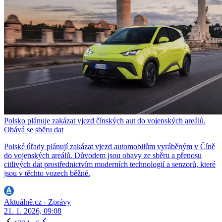
Polsko plánuje zakázat vjezd čínských aut do vojenských areálů.
Obává se sběru dat
Polské úřady plánují zakázat vjezd automobilům vyráběným v Číně
do vojenských areálů. Důvodem jsou obavy ze sběru a přenosu
citlivých dat prostřednictvím moderních technologií a senzorů, které
jsou v těchto vozech běžné.
Aktuálně.cz - Zprávy
21. 1. 2026, 09:08