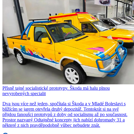
Přísně tajné socialistické prototypy. Škoda má halu plnou
nevyrobených specialit
Dva jsou více než jeden, spočítala si Škoda a v Mladé Boleslavi s
blížícím se jarem otevřela druhý depozitář. Tentokrát si na své
přijdou fanoušci prototypů z doby od socialismu až po současnost.
Prostor nazvaný Odtajněné koncepty jich nabízí dohromady 31 a
některé z nich pravděpodobně vůbec nebudete znát.