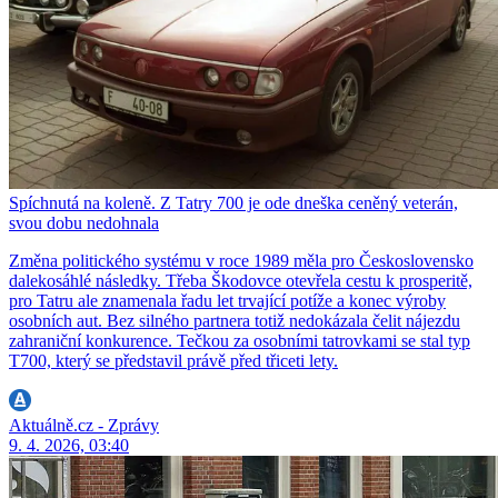
Spíchnutá na koleně. Z Tatry 700 je ode dneška ceněný veterán,
svou dobu nedohnala
Změna politického systému v roce 1989 měla pro Československo
dalekosáhlé následky. Třeba Škodovce otevřela cestu k prosperitě,
pro Tatru ale znamenala řadu let trvající potíže a konec výroby
osobních aut. Bez silného partnera totiž nedokázala čelit nájezdu
zahraniční konkurence. Tečkou za osobními tatrovkami se stal typ
T700, který se představil právě před třiceti lety.
Aktuálně.cz - Zprávy
9. 4. 2026, 03:40