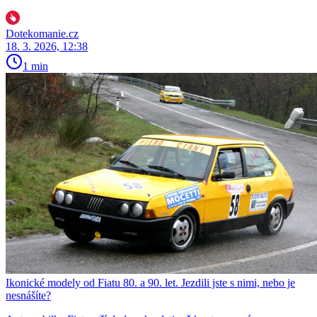
Dotekomanie.cz
18. 3. 2026, 12:38
1 min
Ikonické modely od Fiatu 80. a 90. let. Jezdili jste s nimi, nebo je
nesnášíte?