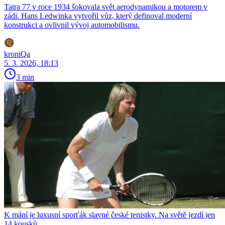
Tatra 77 v roce 1934 šokovala svět aerodynamikou a motorem v
zádi. Hans Ledwinka vytvořil vůz, který definoval moderní
konstrukci a ovlivnil vývoj automobilismu.
kroniQa
5. 3. 2026, 18:13
3 min
K mání je luxusní sporťák slavné české tenistky. Na světě jezdí jen
14 kousků