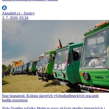
Aktuálně.cz - Zprávy
3. 7. 2026, 03:34
Sraz hranatosti. Kolona slavných východoněmeckých pracantů
budila pozornost
Jízda čtvrtého ročníku Multicar srazu ukázala desítky historických i