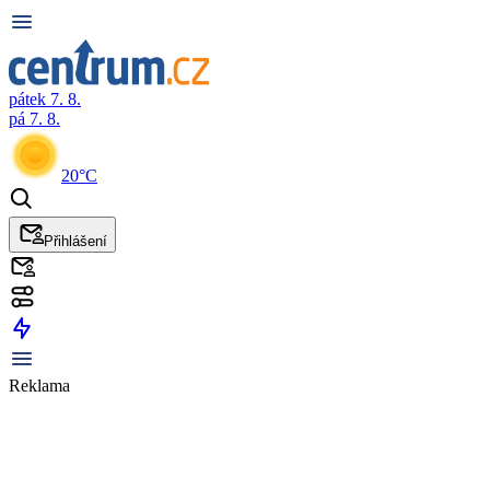
pátek 7. 8.
pá 7. 8.
20°C
Přihlášení
Reklama