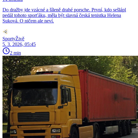
Do dražby jde vzácné a šíleně drahé porsche. První, kdo sešlápl
pedál tohoto sporťáku, měla být slavná česká tenistka Helena
Suková. O ničem ale neví.
SportyŽivě
5. 3. 2026, 05:45
2 min