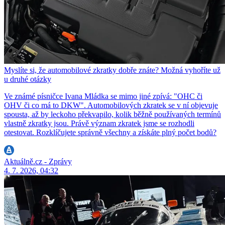
Myslíte si, že automobilové zkratky dobře znáte? Možná vyhoříte už
u druhé otázky
Ve známé písničce Ivana Mládka se mimo jiné zpívá: "OHC či
OHV či co má to DKW". Automobilových zkratek se v ní objevuje
spousta, až by leckoho překvapilo, kolik běžně používaných termínů
vlastně zkratky jsou. Právě význam zkratek jsme se rozhodli
otestovat. Rozklíčujete správně všechny a získáte plný počet bodů?
Aktuálně.cz - Zprávy
4. 7. 2026, 04:32