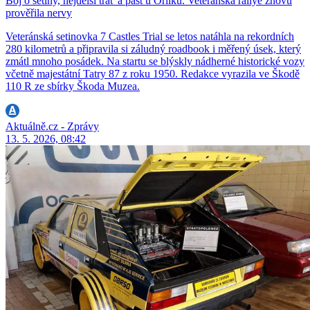
Boj o setiny, nejdelší trať a past u Orlíku. Veteránská rallye znovu
prověřila nervy
Veteránská setinovka 7 Castles Trial se letos natáhla na rekordních
280 kilometrů a připravila si záludný roadbook i měřený úsek, který
zmátl mnoho posádek. Na startu se blýskly nádherné historické vozy
včetně majestátní Tatry 87 z roku 1950. Redakce vyrazila ve Škodě
110 R ze sbírky Škoda Muzea.
Aktuálně.cz - Zprávy
13. 5. 2026, 08:42