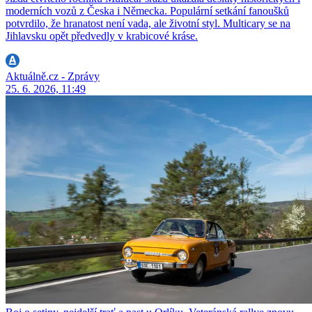
moderních vozů z Česka i Německa. Populární setkání fanoušků
potvrdilo, že hranatost není vada, ale životní styl. Multicary se na
Jihlavsku opět předvedly v krabicové kráse.
Aktuálně.cz - Zprávy
25. 6. 2026, 11:49