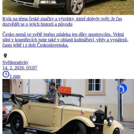
Kvíz na téma české značky a výrobky, které dobyly svět: Je čas
dozvědět se o jejich historii a původu
Česko nemá ve světě jméno zdaleka jen díky sportovcům. Velmi
silní v kramflecích jsme také v oblasti kulinářství, vědy a vynálezů,
často ještě i z dob Československa.
Světkreativity
14. 2. 2026, 03:07
1 min