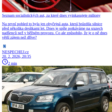
Seznam socialistických aut, za které dnes vyinkasujete miliony
Na první pohled to byla jen obyčejná auta, která brázdila silnice
před několika desítkami let. Dnes je spíše potkáváme na srazech
nadšenců než v běžném provozu. Co ale způsobilo, že je o ně dnes
větší zájem než dříve?
NESPECHEJ.cz
20. 2. 2026, 20:35
2 min