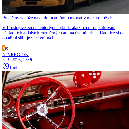
Prostějov zakáže nákladním autům parkovat v noci ve městě
V Prostějově začne tento týden platit zákaz nočního parkování
nákladních a dalších rozměrných aut na území města. Radnice si od
opatření slibuje více volných…
Náš REGION
3. 3. 2026, 15:30
1 min