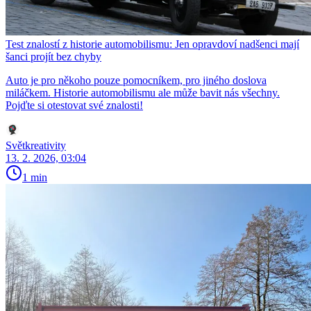
Test znalostí z historie automobilismu: Jen opravdoví nadšenci mají
šanci projít bez chyby
Auto je pro někoho pouze pomocníkem, pro jiného doslova
miláčkem. Historie automobilismu ale může bavit nás všechny.
Pojďte si otestovat své znalosti!
Světkreativity
13. 2. 2026, 03:04
1 min