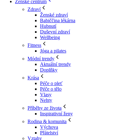
Ženské centrum
Zdraví
Ženské zdraví
Babiččina lékárna
Hubnutí
Duševní zdraví
Wellbeing
Fitness
Jóga a pilates
Módní trendy
Aktuální trendy
Doplňky
Krása
Péče o pleť
Péče o tělo
Vlasy
Nehty
Příběhy ze života
Inspirativní ženy
Rodina & komunita
Výchova
Přátelství
Vztahy