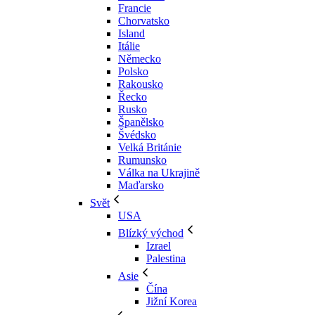
Francie
Chorvatsko
Island
Itálie
Německo
Polsko
Rakousko
Řecko
Rusko
Španělsko
Švédsko
Velká Británie
Rumunsko
Válka na Ukrajině
Maďarsko
Svět
USA
Blízký východ
Izrael
Palestina
Asie
Čína
Jižní Korea