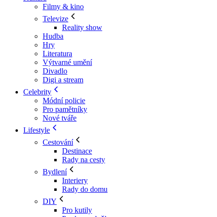
Filmy & kino
Televize
Reality show
Hudba
Hry
Literatura
Výtvarné umění
Divadlo
Digi a stream
Celebrity
Módní policie
Pro pamětníky
Nové tváře
Lifestyle
Cestování
Destinace
Rady na cesty
Bydlení
Interiery
Rady do domu
DIY
Pro kutily