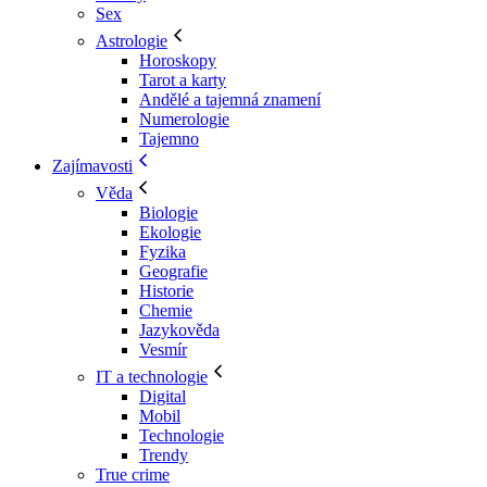
Sex
Astrologie
Horoskopy
Tarot a karty
Andělé a tajemná znamení
Numerologie
Tajemno
Zajímavosti
Věda
Biologie
Ekologie
Fyzika
Geografie
Historie
Chemie
Jazykověda
Vesmír
IT a technologie
Digital
Mobil
Technologie
Trendy
True crime