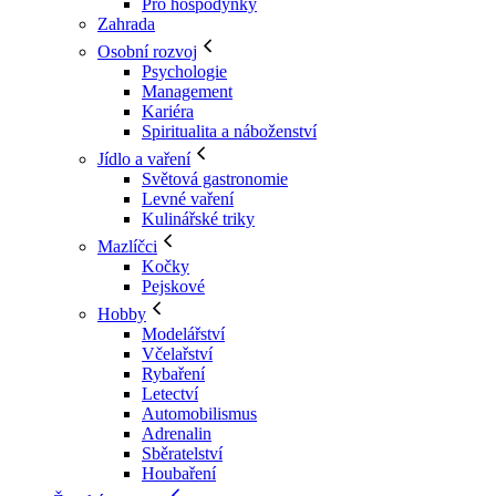
Pro hospodyňky
Zahrada
Osobní rozvoj
Psychologie
Management
Kariéra
Spiritualita a náboženství
Jídlo a vaření
Světová gastronomie
Levné vaření
Kulinářské triky
Mazlíčci
Kočky
Pejskové
Hobby
Modelářství
Včelařství
Rybaření
Letectví
Automobilismus
Adrenalin
Sběratelství
Houbaření