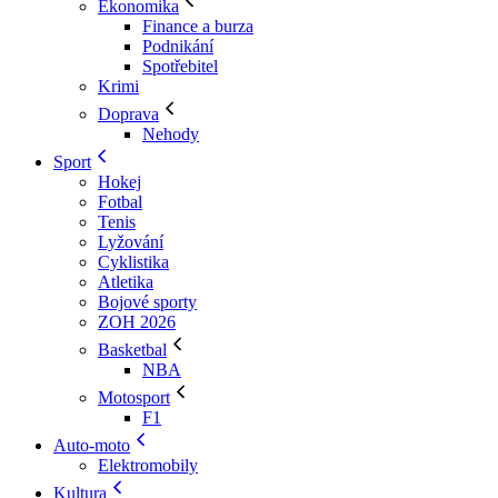
Ekonomika
Finance a burza
Podnikání
Spotřebitel
Krimi
Doprava
Nehody
Sport
Hokej
Fotbal
Tenis
Lyžování
Cyklistika
Atletika
Bojové sporty
ZOH 2026
Basketbal
NBA
Motosport
F1
Auto-moto
Elektromobily
Kultura