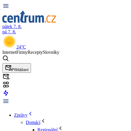
pátek 7. 8.
pá 7. 8.
24°C
Internet
Firmy
Recepty
Slovníky
Přihlášení
Zprávy
Domácí
Regionální