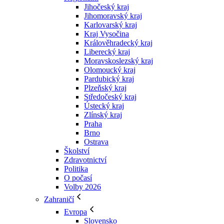
Jihočeský kraj
Jihomoravský kraj
Karlovarský kraj
Kraj Vysočina
Králověhradecký kraj
Liberecký kraj
Moravskoslezský kraj
Olomoucký kraj
Pardubický kraj
Plzeňský kraj
Středočeský kraj
Ústecký kraj
Zlínský kraj
Praha
Brno
Ostrava
Školství
Zdravotnictví
Politika
O počasí
Volby 2026
Zahraničí
Evropa
Slovensko