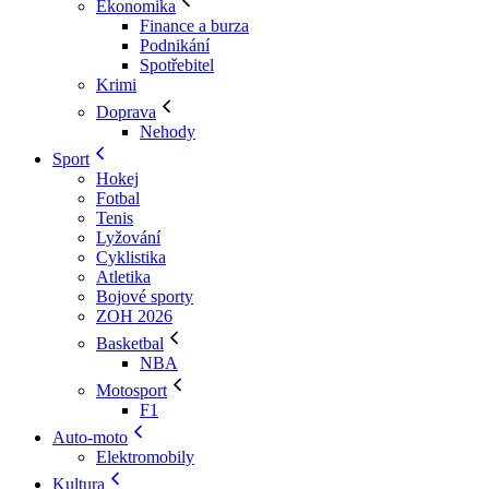
Ekonomika
Finance a burza
Podnikání
Spotřebitel
Krimi
Doprava
Nehody
Sport
Hokej
Fotbal
Tenis
Lyžování
Cyklistika
Atletika
Bojové sporty
ZOH 2026
Basketbal
NBA
Motosport
F1
Auto-moto
Elektromobily
Kultura