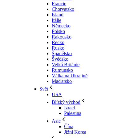
Francie
Chorvatsko
Island
Itálie
Německo
Polsko
Rakousko
Řecko
Rusko
Španělsko
Švédsko
Velká Británie
Rumunsko
Válka na Ukrajině
Maďarsko
Svět
USA
Blízký východ
Izrael
Palestina
Asie
Čína
Jižní Korea