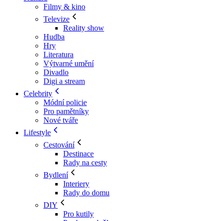
Filmy & kino
Televize
Reality show
Hudba
Hry
Literatura
Výtvarné umění
Divadlo
Digi a stream
Celebrity
Módní policie
Pro pamětníky
Nové tváře
Lifestyle
Cestování
Destinace
Rady na cesty
Bydlení
Interiery
Rady do domu
DIY
Pro kutily