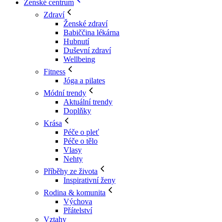
Ženské centrum
Zdraví
Ženské zdraví
Babiččina lékárna
Hubnutí
Duševní zdraví
Wellbeing
Fitness
Jóga a pilates
Módní trendy
Aktuální trendy
Doplňky
Krása
Péče o pleť
Péče o tělo
Vlasy
Nehty
Příběhy ze života
Inspirativní ženy
Rodina & komunita
Výchova
Přátelství
Vztahy