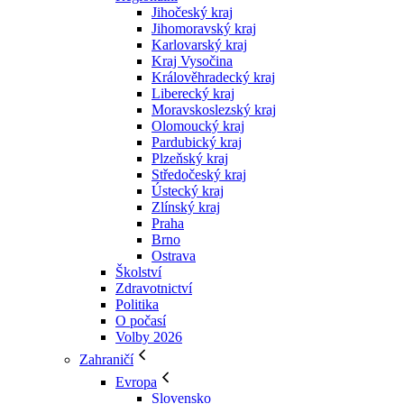
Jihočeský kraj
Jihomoravský kraj
Karlovarský kraj
Kraj Vysočina
Králověhradecký kraj
Liberecký kraj
Moravskoslezský kraj
Olomoucký kraj
Pardubický kraj
Plzeňský kraj
Středočeský kraj
Ústecký kraj
Zlínský kraj
Praha
Brno
Ostrava
Školství
Zdravotnictví
Politika
O počasí
Volby 2026
Zahraničí
Evropa
Slovensko