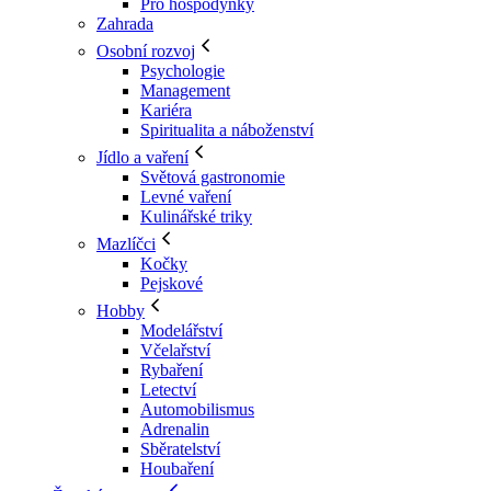
Pro hospodyňky
Zahrada
Osobní rozvoj
Psychologie
Management
Kariéra
Spiritualita a náboženství
Jídlo a vaření
Světová gastronomie
Levné vaření
Kulinářské triky
Mazlíčci
Kočky
Pejskové
Hobby
Modelářství
Včelařství
Rybaření
Letectví
Automobilismus
Adrenalin
Sběratelství
Houbaření