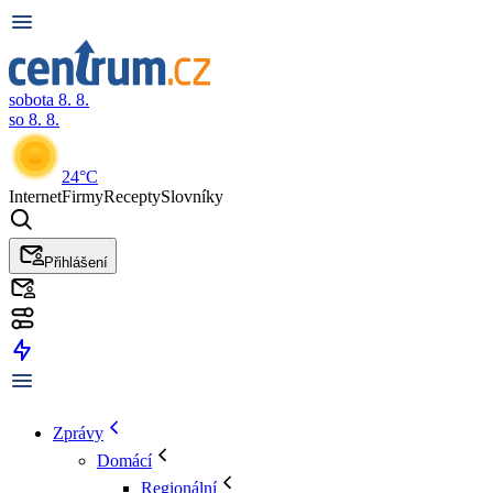
sobota 8. 8.
so 8. 8.
24°C
Internet
Firmy
Recepty
Slovníky
Přihlášení
Zprávy
Domácí
Regionální