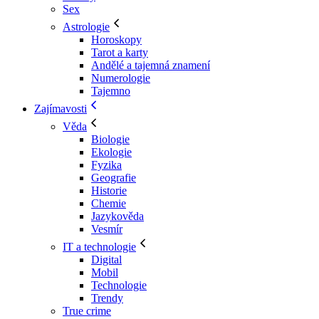
Sex
Astrologie
Horoskopy
Tarot a karty
Andělé a tajemná znamení
Numerologie
Tajemno
Zajímavosti
Věda
Biologie
Ekologie
Fyzika
Geografie
Historie
Chemie
Jazykověda
Vesmír
IT a technologie
Digital
Mobil
Technologie
Trendy
True crime