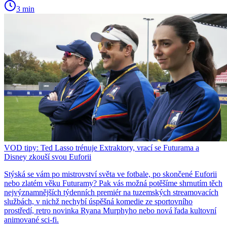
3 min
VOD tipy: Ted Lasso trénuje Extraktory, vrací se Futurama a
Disney zkouší svou Euforii
Stýská se vám po mistrovství světa ve fotbale, po skončené Euforii
nebo zlatém věku Futuramy? Pak vás možná potěšíme shrnutím těch
nejvýznamnějších týdenních premiér na tuzemských streamovacích
službách, v nichž nechybí úspěšná komedie ze sportovního
prostředí, retro novinka Ryana Murphyho nebo nová řada kultovní
animované sci-fi.