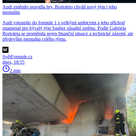
Audi změnilo pravidla hry. Bortoleto chválí nový tým i jeho
mentalitu
Audi vstoupilo do formule 1 s velkými ambicemi a jeho příchod
znamenal pro bývalý tým Sauber zásadní změnu. Podle Gabriela
Bortoleta se proměnila nejen finanční situace a technické zázemí, ale
především mentalita celého týmu.
SvětFormule.cz
dnes, 18:55
2 min