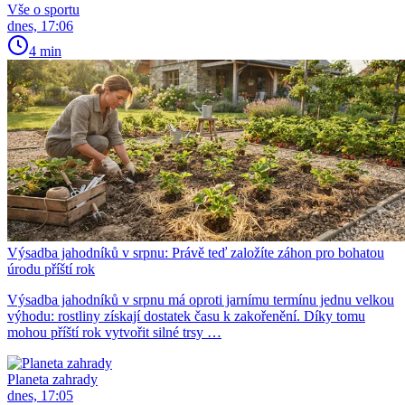
Vše o sportu
dnes, 17:06
4 min
Výsadba jahodníků v srpnu: Právě teď založíte záhon pro bohatou
úrodu příští rok
Výsadba jahodníků v srpnu má oproti jarnímu termínu jednu velkou
výhodu: rostliny získají dostatek času k zakořenění. Díky tomu
mohou příští rok vytvořit silné trsy …
Planeta zahrady
dnes, 17:05