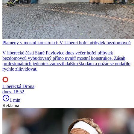
Plameny v mostní konstrukci: V Liberci hořel příbytek bezdomovců
V liberecké části Staré Pavlovice dnes večer hořel příbytek
bezdomovců vybudovaný přímo uvnitř mostní konstrukce. Zásah
profesionálních jednotek zamezil dalším škodám a požár se podařilo
rychle zlikvidovat.
Liberecká Drbna
dnes, 18:52
1 min
Reklama