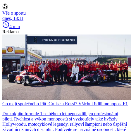
Vše o sportu
dnes, 18:11
4 min
Reklama
Co mají společného Pitt, Cruise a Rossi? Všichni řídili monopost F1
Do kokpitu formule 1 se během let neposadili jen profesionální
piloti. Rychlost a výkon monopostů si vyzkoušely také hvězdy
Hollywoodu, motocyklové legendy, rallyoví šampioni nebo úspěšní
závodníci z jiných disciplín. Podívejte se na známé osobnosti, které