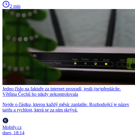
2 min
Jedno číslo na faktuře za internet prozradí, jestli (ne)přeplácíte.
Většina Čechů ho nikdy nekontrolovala
Nejde o částku, kterou každý měsíc zaplatíte. Rozhodující je název
tarifu a rychlost, která se za ním skrývá.
Mobify.cz
dnes, 18:14