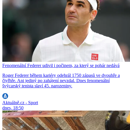
Fenomenální Federer udivil i počinem, za který se pohár nedává
Roger Federer během kariéry odehrál 1750 zápasů ve dvouhře a
čtyřhře. Ani jediný po zahájení nevzdal. Dnes fenomenální
švýcarský tenista slaví 45. narozeniny.
Aktuálně.cz - Sport
dnes, 18:50