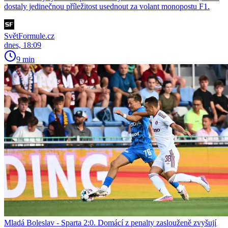
dostaly jedinečnou příležitost usednout za volant monopostu F1.
SvětFormule.cz
dnes, 18:09
9 min
Mladá Boleslav - Sparta 2:0. Domácí z penalty zaslouženě zvyšují