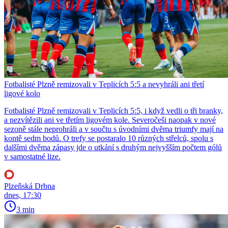
Fotbalisté Plzně remizovali v Teplicích 5:5 a nevyhráli ani třetí
ligové kolo
Fotbalisté Plzně remizovali v Teplicích 5:5, i když vedli o tři branky,
a nezvítězili ani ve třetím ligovém kole. Severočeši naopak v nové
sezoně stále neprohráli a v součtu s úvodními dvěma triumfy mají na
kontě sedm bodů. O trefy se postaralo 10 různých střelců, spolu s
dalšími dvěma zápasy jde o utkání s druhým nejvyšším počtem gólů
v samostatné lize.
Plzeňská Drbna
dnes, 17:30
3 min