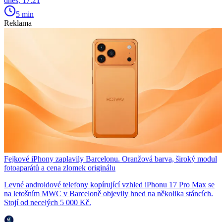
dnes, 17:21
5 min
Reklama
Fejkové iPhony zaplavily Barcelonu. Oranžová barva, široký modul
fotoaparátů a cena zlomek originálu
Levné androidové telefony kopírující vzhled iPhonu 17 Pro Max se
na letošním MWC v Barceloně objevily hned na několika stáncích.
Stojí od necelých 5 000 Kč.