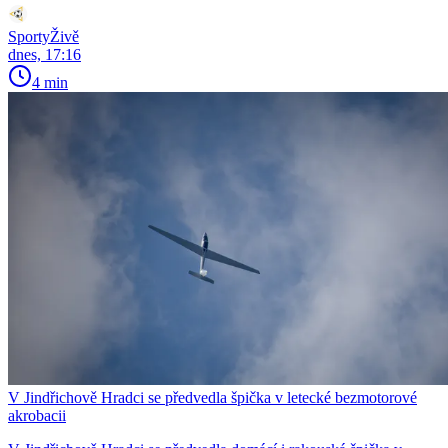
SportyŽivě
dnes, 17:16
4 min
V Jindřichově Hradci se předvedla špička v letecké bezmotorové
akrobacii