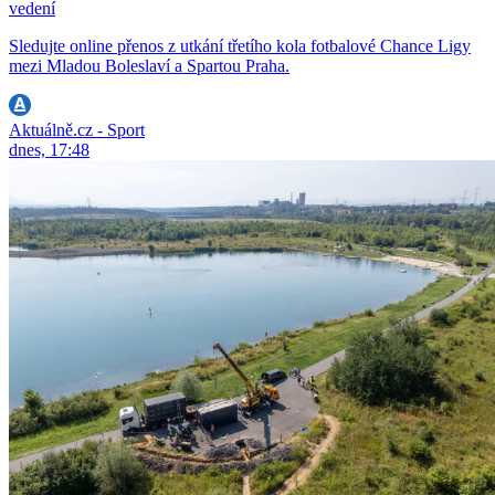
vedení
Sledujte online přenos z utkání třetího kola fotbalové Chance Ligy
mezi Mladou Boleslaví a Spartou Praha.
Aktuálně.cz - Sport
dnes, 17:48