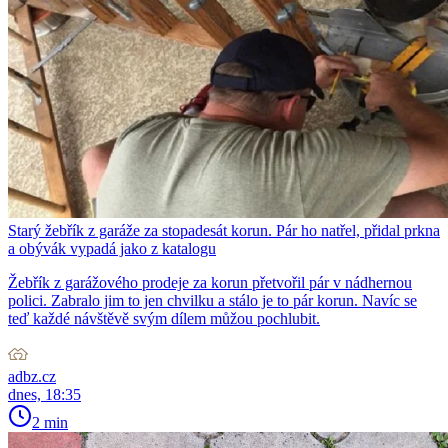
Starý žebřík z garáže za stopadesát korun. Pár ho natřel, přidal prkna
a obývák vypadá jako z katalogu
Žebřík z garážového prodeje za korun přetvořil pár v nádhernou
polici. Zabralo jim to jen chvilku a stálo je to pár korun. Navíc se
teď každé návštěvě svým dílem můžou pochlubit.
adbz.cz
dnes, 18:35
2 min