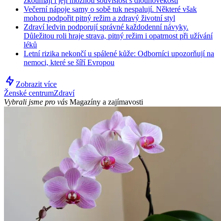
zkoumají i její možnou souvislost s dlouhověkostí
Večerní nápoje samy o sobě tuk nespalují. Některé však
mohou podpořit pitný režim a zdravý životní styl
Zdraví ledvin podporují správné každodenní návyky.
Důležitou roli hraje strava, pitný režim i opatrnost při užívání
léků
Letní rizika nekončí u spálené kůže: Odborníci upozorňují na
nemoci, které se šíří Evropou
Zobrazit více
Ženské centrum
Zdraví
Vybrali jsme pro vás
Magazíny a zajímavosti