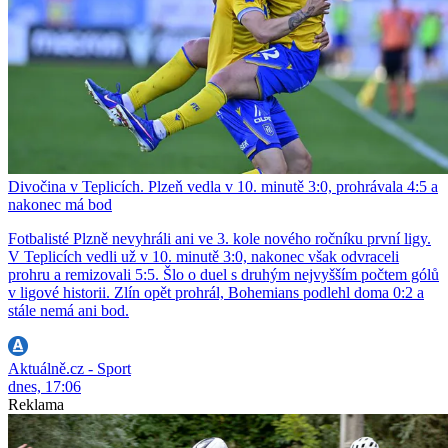
Divočina v Teplicích. Plzeň vedla v 10. minutě 3:0, prohrávala 4:5 a
nakonec má bod
Fotbalisté Plzně nevyhráli ani ve 3. kole nového ročníku první ligy.
V Teplicích vedli už v 10. minutě 3:0, nakonec však odvraceli
prohru a remizovali 5:5. Šlo o duel s druhým nejvyšším počtem gólů
v ligové historii. Zlín opět prohrál, Bohemians podlehl doma 0:2 a
stále nemá ani bod.
Aktuálně.cz - Sport
dnes, 17:06
Reklama