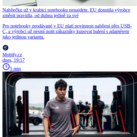
Nabíječku už v krabici notebooku nenajdete. EU donutila výrobce
změnit pravidla, od dubna jedině za své
Pro notebooky prodávané v EU platí povinnost nabíjení přes USB-
C, a výrobci už nesmí nutit zákazníky kupovat balení s adaptérem
jako jedinou variantu.
Mobify.cz
dnes, 19:17
5 min