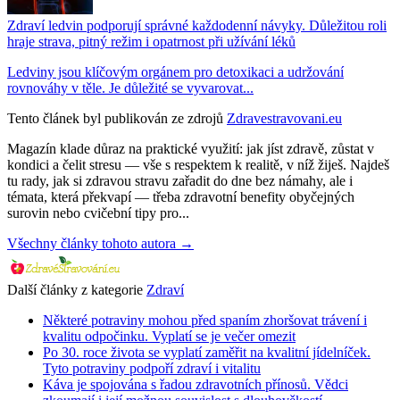
Zdraví ledvin podporují správné každodenní návyky. Důležitou roli
hraje strava, pitný režim i opatrnost při užívání léků
Ledviny jsou klíčovým orgánem pro detoxikaci a udržování
rovnováhy v těle. Je důležité se vyvarovat...
Tento článek byl publikován ze zdrojů
Zdravestravovani.eu
Magazín klade důraz na praktické využití: jak jíst zdravě, zůstat v
kondici a čelit stresu — vše s respektem k realitě, v níž žiješ. Najdeš
tu rady, jak si zdravou stravu zařadit do dne bez námahy, ale i
témata, která překvapí — třeba zdravotní benefity obyčejných
surovin nebo cvičební tipy pro...
Všechny články tohoto autora →
Další články z kategorie
Zdraví
Některé potraviny mohou před spaním zhoršovat trávení i
kvalitu odpočinku. Vyplatí se je večer omezit
Po 30. roce života se vyplatí zaměřit na kvalitní jídelníček.
Tyto potraviny podpoří zdraví i vitalitu
Káva je spojována s řadou zdravotních přínosů. Vědci