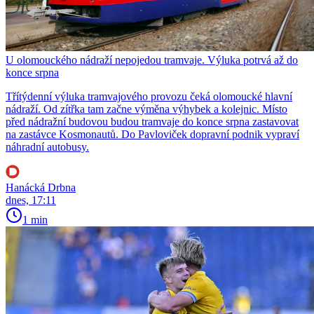
U olomouckého nádraží nepojedou tramvaje. Výluka potrvá až do
konce srpna
Třítýdenní výluka tramvajového provozu čeká olomoucké hlavní
nádraží. Od zítřka tam začne výměna výhybek a kolejnic. Místo
před nádražní budovou budou tramvaje do konce srpna zastavovat
na zastávce Kosmonautů. Do Pavloviček dopravní podnik vypraví
náhradní autobusy.
Hanácká Drbna
dnes, 17:11
1 min