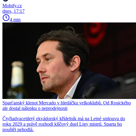
Mobify.cz
dnes, 17:17
4 min
Sparťanský klenot Mercado v hledáčku velkoklubů. Od Rosického
ale dostal nálepku o neprodejnosti
Čtyřiadvacetiletý ekvádorský křídelník má na Letné smlouvu do
roku 2029 a právě rozhodl klíčový duel Ligy mistrů. Sparta ho
pouštět nehodlá.