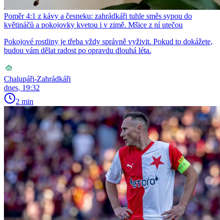
Poměr 4:1 z kávy a česneku: zahrádkáři tuhle směs sypou do
květináčů a pokojovky kvetou i v zimě. Mšice z ní utečou
Pokojové rostliny je třeba vždy správně vyživit. Pokud to dokážete,
budou vám dělat radost po opravdu dlouhá léta.
Chalupáři-Zahrádkáři
dnes, 19:32
2 min