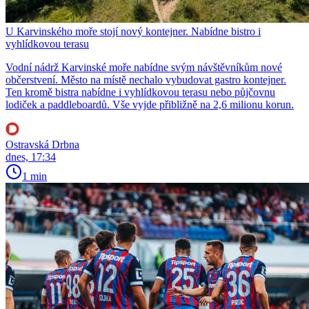
U Karvinského moře stojí nový kontejner. Nabídne bistro i
vyhlídkovou terasu
Vodní nádrž Karvinské moře nabídne svým návštěvníkům nové
občerstvení. Město na místě nechalo vybudovat gastro kontejner.
Ten kromě bistra nabídne i vyhlídkovou terasu nebo půjčovnu
lodiček a paddleboardů. Vše vyjde přibližně na 2,6 milionu korun.
Ostravská Drbna
dnes, 17:34
1 min