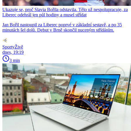
Ukazuje se, proč Slavia Bořila odstavila. Tělo už nespolupracuje, za
Liberec odehrál jen půl hodiny a musel střídat
Jan Bořil nastoupil za Liberec poprvé v základní sestavě, a po 35
minutách šel dolů. Debut v Brně skončil nuceným střídáním.
SportyŽivě
dnes, 19:19
3 min