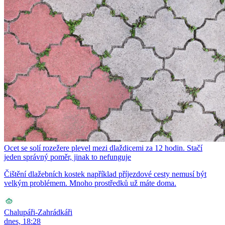
Ocet se solí rozežere plevel mezi dlaždicemi za 12 hodin. Stačí
jeden správný poměr, jinak to nefunguje
Čištění dlažebních kostek například příjezdové cesty nemusí být
velkým problémem. Mnoho prostředků už máte doma.
Chalupáři-Zahrádkáři
dnes, 18:28