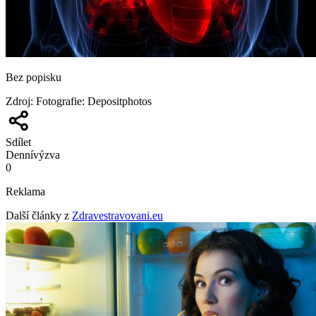
Bez popisku
Zdroj
:
Fotografie: Depositphotos
Sdílet
Denní
výzva
0
Reklama
Další články z
Zdravestravovani.eu