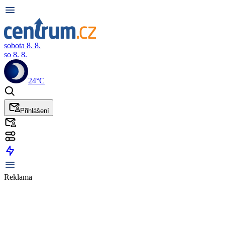
sobota 8. 8.
so 8. 8.
24°C
Přihlášení
Reklama