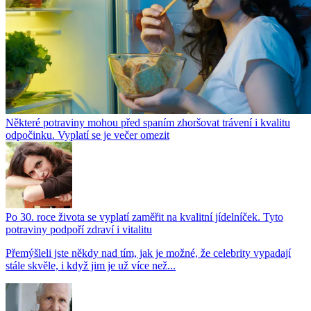
Některé potraviny mohou před spaním zhoršovat trávení i kvalitu
odpočinku. Vyplatí se je večer omezit
Po 30. roce života se vyplatí zaměřit na kvalitní jídelníček. Tyto
potraviny podpoří zdraví i vitalitu
Přemýšleli jste někdy nad tím, jak je možné, že celebrity vypadají
stále skvěle, i když jim je už více než...