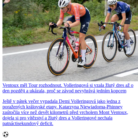
Ventoux měl Tour rozhodnout. Volleringová si vzala žlutý dres až o
den později a ukázala, proč se závod nevyhrává jedním kopcem
Ještě v pátek večer vypadala Demi Volleringová jako jedna z
poražených královské etapy. Katarzyna Niewiadoma-Phinney
zaútočila více než devět kilometrů před vrcholem Mont Ventoux,
dojela si pro vítězství a žlutý dres a Volleringové nechala
patnáctisekundový deficit.