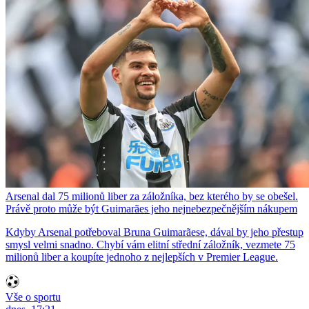
Arsenal dal 75 milionů liber za záložníka, bez kterého by se obešel.
Právě proto může být Guimarães jeho nejnebezpečnějším nákupem
Kdyby Arsenal potřeboval Bruna Guimarãese, dával by jeho přestup
smysl velmi snadno. Chybí vám elitní střední záložník, vezmete 75
milionů liber a koupíte jednoho z nejlepších v Premier League.
Vše o sportu