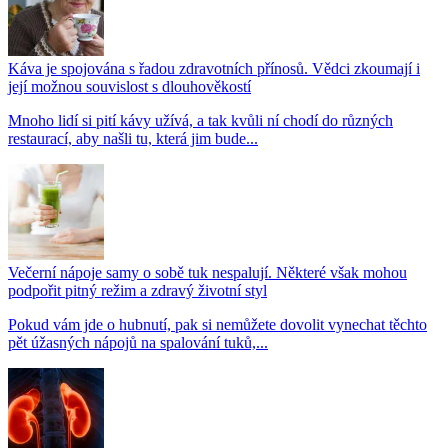
Káva je spojována s řadou zdravotních přínosů. Vědci zkoumají i
její možnou souvislost s dlouhověkostí
Mnoho lidí si pití kávy užívá, a tak kvůli ní chodí do různých
restaurací, aby našli tu, která jim bude...
Večerní nápoje samy o sobě tuk nespalují. Některé však mohou
podpořit pitný režim a zdravý životní styl
Pokud vám jde o hubnutí, pak si nemůžete dovolit vynechat těchto
pět úžasných nápojů na spalování tuků,...