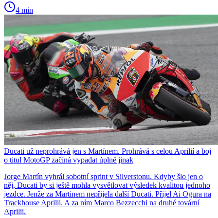
4 min
Ducati už neprohrává jen s Martínem. Prohrává s celou Aprilií a boj
o titul MotoGP začíná vypadat úplně jinak
Jorge Martín vyhrál sobotní sprint v Silverstonu. Kdyby šlo jen o
něj, Ducati by si ještě mohla vysvětlovat výsledek kvalitou jednoho
jezdce. Jenže za Martínem nepřijela další Ducati. Přijel Ai Ogura na
Trackhouse Aprilii. A za ním Marco Bezzecchi na druhé tovární
Aprilii.