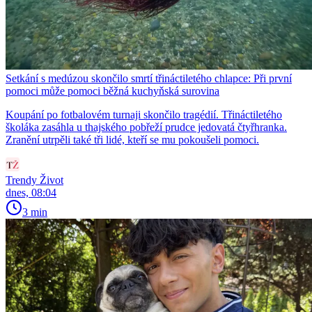
Setkání s medúzou skončilo smrtí třináctiletého chlapce: Při první
pomoci může pomoci běžná kuchyňská surovina
Koupání po fotbalovém turnaji skončilo tragédií. Třináctiletého
školáka zasáhla u thajského pobřeží prudce jedovatá čtyřhranka.
Zranění utrpěli také tři lidé, kteří se mu pokoušeli pomoci.
Trendy Život
dnes, 08:04
3 min