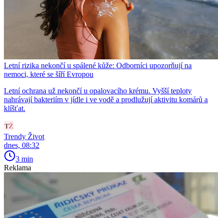
Letní rizika nekončí u spálené kůže: Odborníci upozorňují na
nemoci, které se šíří Evropou
Letní ochrana už nekončí u opalovacího krému. Vyšší teploty
nahrávají bakteriím v jídle i ve vodě a prodlužují aktivitu komárů a
klíšťat.
Trendy Život
dnes, 08:32
3 min
Reklama