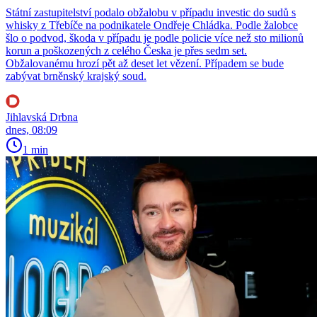
Státní zastupitelství podalo obžalobu v případu investic do sudů s
whisky z Třebíče na podnikatele Ondřeje Chládka. Podle žalobce
šlo o podvod, škoda v případu je podle policie více než sto milionů
korun a poškozených z celého Česka je přes sedm set.
Obžalovanému hrozí pět až deset let vězení. Případem se bude
zabývat brněnský krajský soud.
Jihlavská Drbna
dnes, 08:09
1 min