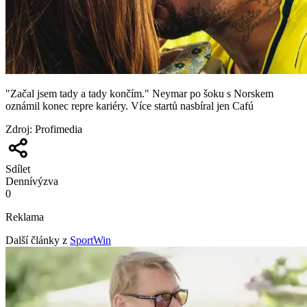
"Začal jsem tady a tady končím." Neymar po šoku s Norskem
oznámil konec repre kariéry. Více startů nasbíral jen Cafú
Zdroj
:
Profimedia
Sdílet
Denní
výzva
0
Reklama
Další články z
SportWin