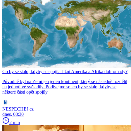
Co by se stalo, kdyby se spojila Jižní Amerika a Afrika dohromady?
Původně byl na Zemi jen jeden kontinent, který se následně rozdělil
na jednotlivé světadíly. Podívejme se, co by se stalo, kdyby se
některé části opět spojily.
NESPECHEJ.cz
dnes, 08:30
2 min