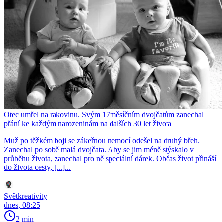
Otec umřel na rakovinu. Svým 17měsíčním dvojčatům zanechal
přání ke každým narozeninám na dalších 30 let života
Muž po těžkém boji se zákeřnou nemocí odešel na druhý břeh.
Zanechal po sobě malá dvojčata. Aby se jim méně stýskalo v
průběhu života, zanechal pro ně speciální dárek. Občas život přináší
do života cesty, [...]...
Světkreativity
dnes, 08:25
2 min