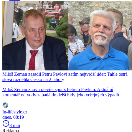
Miloš Zeman zasadil Petru Pavlovi zatím nejtvrdší úder: Tahle ostrá
slova rozdělila Česko na 2 tábory
Miloš Zeman znovu otevřel spor s Petrem Pavlem. Aktuální
komentář od vody zapadá do delší řady jeho veřejných výpadů.
In-lifestyle.cz
dnes, 08:19
3 min
Reklama