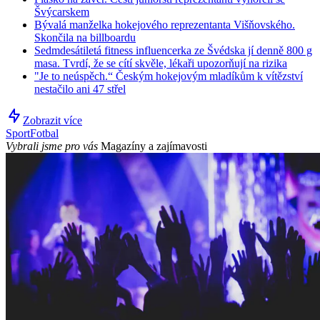
Švýcarskem
Bývalá manželka hokejového reprezentanta Višňovského.
Skončila na billboardu
Sedmdesátiletá fitness influencerka ze Švédska jí denně 800 g
masa. Tvrdí, že se cítí skvěle, lékaři upozorňují na rizika
"Je to neúspěch.“ Českým hokejovým mladíkům k vítězství
nestačilo ani 47 střel
Zobrazit více
Sport
Fotbal
Vybrali jsme pro vás
Magazíny a zajímavosti