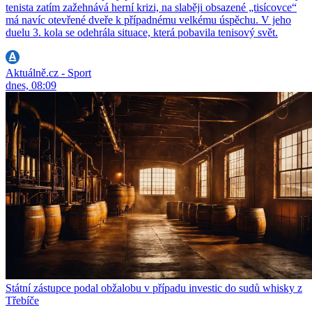
tenista zatím zažehnává herní krizi, na slaběji obsazené „tisícovce“
má navíc otevřené dveře k případnému velkému úspěchu. V jeho
duelu 3. kola se odehrála situace, která pobavila tenisový svět.
Aktuálně.cz - Sport
dnes, 08:09
Státní zástupce podal obžalobu v případu investic do sudů whisky z
Třebíče