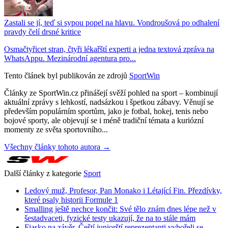
Zastali se jí, teď si sypou popel na hlavu. Vondroušová po odhalení
pravdy čelí drsné kritice
Osmačtyřicet stran, čtyři lékařští experti a jedna textová zpráva na
WhatsAppu. Mezinárodní agentura pro...
Tento článek byl publikován ze zdrojů
SportWin
Články ze SportWin.cz přinášejí svěží pohled na sport – kombinují
aktuální zprávy s lehkostí, nadsázkou i špetkou zábavy. Věnují se
především populárním sportům, jako je fotbal, hokej, tenis nebo
bojové sporty, ale objevují se i méně tradiční témata a kuriózní
momenty ze světa sportovního...
Všechny články tohoto autora →
Další články z kategorie
Sport
Ledový muž, Profesor, Pan Monako i Létající Fin. Přezdívky,
které psaly historii Formule 1
Smalling ještě nechce končit: Své tělo znám dnes lépe než v
šestadvaceti, fyzické testy ukazují, že na to stále mám
Fiasko na závěr. Čeští juniorští reprezentanti vyhořeli se