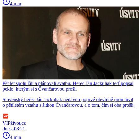
4 min
Pět let spolu žili a plánovali svatbu. Herec Ján Jackuliak teď popsal
peklo, kterým si s Čvančarovou prošli
Slovenský herec Ján Jackuliak nedávno poprvé otevřeně promluvil
o pětiletém vztahu s Jitkou Čvančarovou, a o tom, čím si oba prošli.
VIPživot.cz
dnes, 08:21
4 min