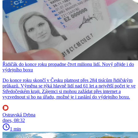
Řidičák do konce roku propadne čtvrt milionu lidí. Nový přijde i do
výdejního boxu
Do konce roku skončí v Česku platnost přes 284 tisícům řidičským
průkazů. Výměna se týká hlavně lidí nad 61 let a největší počet je ve
Středočeském kraji. Zájemci si mohou zažádat přes internet a
vyzvednout si ho na úřadu, možné je i zaslání do výdejního boxu.
Ostravská Drbna
dnes, 08:32
1 min