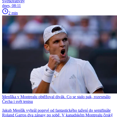
Světkreativity
dnes, 08:11
2 min
Menšíka v Montrealu obtěžoval divák. Co se stalo pak, rozesmálo
Čecha i svět tenisu
Jakub Menšík vyhrál poprvé od fantastického tažení do semifinále
Roland Garros dva zápasy po sobě. V kanadském Montrealu český