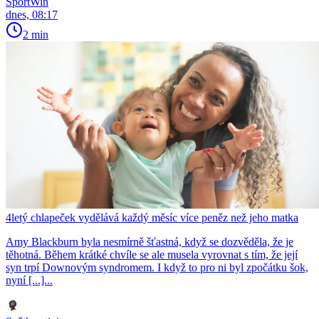
SportWin
dnes, 08:17
2 min
4letý chlapeček vydělává každý měsíc více peněz než jeho matka
Amy Blackburn byla nesmírně šťastná, když se dozvěděla, že je
těhotná. Během krátké chvíle se ale musela vyrovnat s tím, že její
syn trpí Downovým syndromem. I když to pro ni byl zpočátku šok,
nyní [...]...