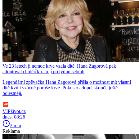
Ve 23 letech jí nemoc krve vzala dítě. Hana Zagorová pak
adoptovala holčičku, tu jí po týdnu sebrali
Legendární zpěvačka Hana Zagorová přišla o možnost mít vlastní
dítě kvůli vzácné poruše krve. Pokus o adopci skončil ještě
bolestněji.
VIPživot.cz
dnes, 08:26
2 min
Reklama