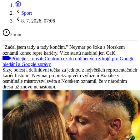
Sport
8. 7. 2026, 07:06
2 min
"Začal jsem tady a tady končím." Neymar po šoku s Norskem
oznámil konec repre kariéry. Více startů nasbíral jen Cafú
Přidejte si obsah Centrum.cz do oblíbených zdrojů pro Google
hledání a Google zprávy
Slzy, bolest i definitivní tečka za jednou z největších reprezentačních
kariér historie. Neymar po překvapivém vyřazení Brazílie v
osmifinále mistrovství světa s Norskem oznámil, že v národním
dresu už znovu nenastoupí.