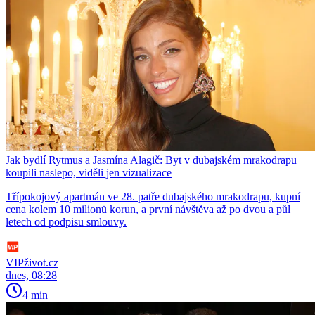
Jak bydlí Rytmus a Jasmína Alagič: Byt v dubajském mrakodrapu
koupili naslepo, viděli jen vizualizace
Třípokojový apartmán ve 28. patře dubajského mrakodrapu, kupní
cena kolem 10 milionů korun, a první návštěva až po dvou a půl
letech od podpisu smlouvy.
VIPživot.cz
dnes, 08:28
4 min