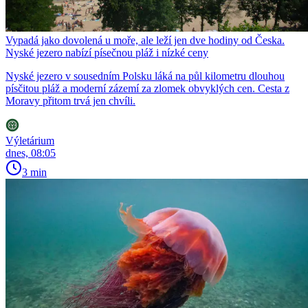
Vypadá jako dovolená u moře, ale leží jen dve hodiny od Česka.
Nyské jezero nabízí písečnou pláž i nízké ceny
Nyské jezero v sousedním Polsku láká na půl kilometru dlouhou
písčitou pláž a moderní zázemí za zlomek obvyklých cen. Cesta z
Moravy přitom trvá jen chvíli.
Výletárium
dnes, 08:05
3 min