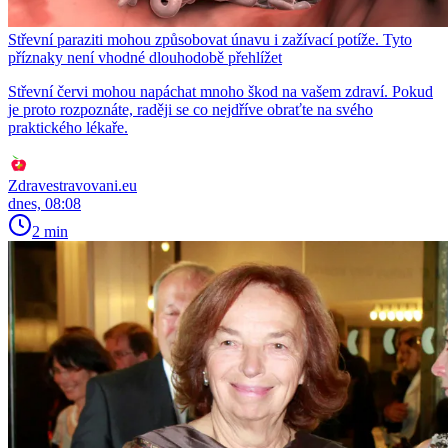
Střevní paraziti mohou způsobovat únavu i zažívací potíže. Tyto
příznaky není vhodné dlouhodobě přehlížet
Střevní červi mohou napáchat mnoho škod na vašem zdraví. Pokud
je proto rozpoznáte, raději se co nejdříve obraťte na svého
praktického lékaře.
Zdravestravovani.eu
dnes, 08:08
2 min