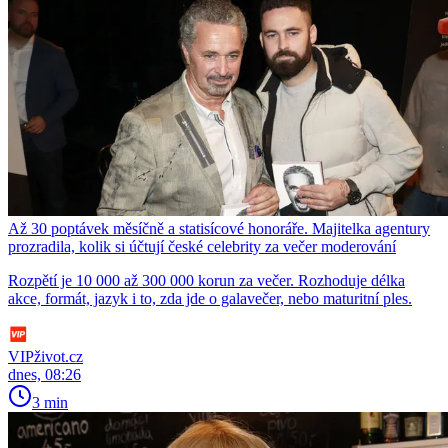
Až 30 poptávek měsíčně a statisícové honoráře. Majitelka agentury
prozradila, kolik si účtují české celebrity za večer moderování
Rozpětí je 10 000 až 300 000 korun za večer. Rozhoduje délka
akce, formát, jazyk i to, zda jde o galavečer, nebo maturitní ples.
VIPživot.cz
dnes, 08:26
3 min