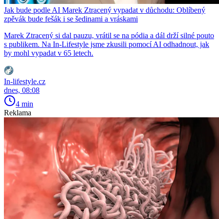
Jak bude podle AI Marek Ztracený vypadat v důchodu: Oblíbený
zpěvák bude fešák i se šedinami a vráskami
Marek Ztracený si dal pauzu, vrátil se na pódia a dál drží silné pouto
s publikem. Na In-Lifestyle jsme zkusili pomocí AI odhadnout, jak
by mohl vypadat v 65 letech.
In-lifestyle.cz
dnes, 08:08
4 min
Reklama