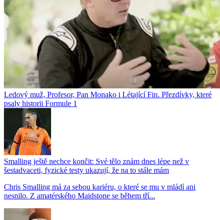
Ledový muž, Profesor, Pan Monako i Létající Fin. Přezdívky, které
psaly historii Formule 1
Smalling ještě nechce končit: Své tělo znám dnes lépe než v
šestadvaceti, fyzické testy ukazují, že na to stále mám
Chris Smalling má za sebou kariéru, o které se mu v mládí ani
nesnilo. Z amatérského Maidstone se během tří...