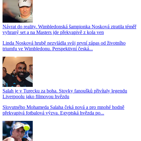
Návrat do reality. Wimbledonská šampionka Nosková ztratila téměř
vyhraný set a na Masters jde překvapivě z kola ven
Linda Nosková hrubě nezvládla svůj první zápas od životního
triumfu ve Wimbledonu. Perspektivní česká...
Salah je v Turecku za boha. Stovky fanoušků přivítaly legendu
Liverpoolu jako filmovou hvězdu
Slovutného Mohameda Salaha čeká nová a pro mnohé hodně
překvapivá fotbalová výzva. Egyptská hvězda po...