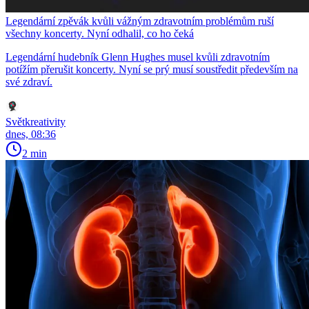
Legendární zpěvák kvůli vážným zdravotním problémům ruší
všechny koncerty. Nyní odhalil, co ho čeká
Legendární hudebník Glenn Hughes musel kvůli zdravotním
potížím přerušit koncerty. Nyní se prý musí soustředit především na
své zdraví.
Světkreativity
dnes, 08:36
2 min