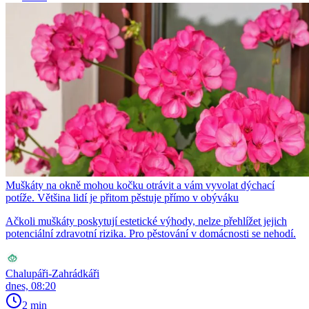
Muškáty na okně mohou kočku otrávit a vám vyvolat dýchací
potíže. Většina lidí je přitom pěstuje přímo v obýváku
Ačkoli muškáty poskytují estetické výhody, nelze přehlížet jejich
potenciální zdravotní rizika. Pro pěstování v domácnosti se nehodí.
Chalupáři-Zahrádkáři
dnes, 08:20
2 min