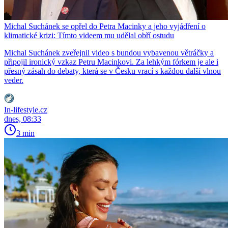
Michal Suchánek se opřel do Petra Macinky a jeho vyjádření o
klimatické krizi: Tímto videem mu udělal obří ostudu
Michal Suchánek zveřejnil video s bundou vybavenou větráčky a
připojil ironický vzkaz Petru Macinkovi. Za lehkým fórkem je ale i
přesný zásah do debaty, která se v Česku vrací s každou další vlnou
veder.
In-lifestyle.cz
dnes, 08:33
3 min