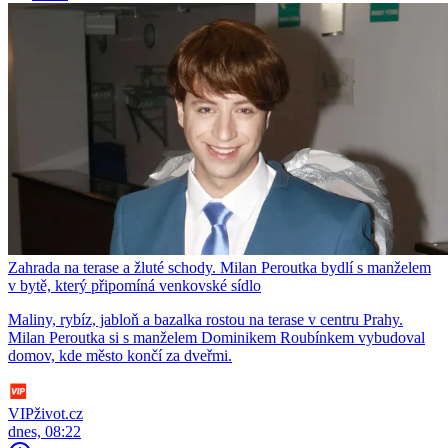
Zahrada na terase a žluté schody. Milan Peroutka bydlí s manželem
v bytě, který připomíná venkovské sídlo
Maliny, rybíz, jabloň a bazalka rostou na terase v centru Prahy.
Milan Peroutka si s manželem Dominikem Roubínkem vybudoval
domov, kde město končí za dveřmi.
VIPživot.cz
dnes, 08:22