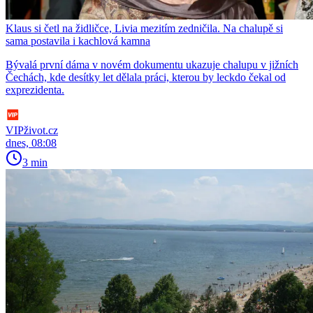
Klaus si četl na židličce, Livia mezitím zedničila. Na chalupě si
sama postavila i kachlová kamna
Bývalá první dáma v novém dokumentu ukazuje chalupu v jižních
Čechách, kde desítky let dělala práci, kterou by leckdo čekal od
exprezidenta.
VIPživot.cz
dnes, 08:08
3 min