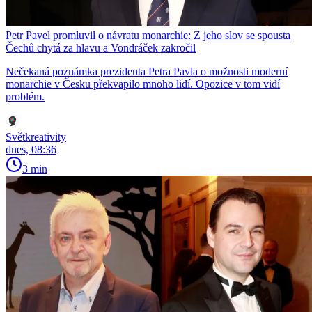
Petr Pavel promluvil o návratu monarchie: Z jeho slov se spousta
Čechů chytá za hlavu a Vondráček zakročil
Nečekaná poznámka prezidenta Petra Pavla o možnosti moderní
monarchie v Česku překvapilo mnoho lidí. Opozice v tom vidí
problém.
Světkreativity
dnes, 08:36
3 min