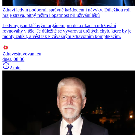
Zdraví ledvin podporují správné každodenní návyky. Důležitou roli
hraje strava, pitný režim i opatrnost při užívání léků
Ledviny jsou klíčovým orgánem pro detoxikaci a udržování
rovnováhy v těle. Je důležité se vyvarovat určitých chyb, které by je
mohly zatížit, a vést tak k závažným zdravotním komplikacím.
Zdravestravovani.eu
dnes, 08:36
2 min