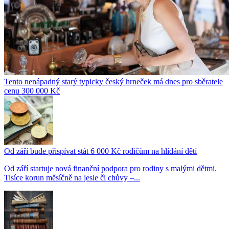
Tento nenápadný starý typicky český hrneček má dnes pro sběratele
cenu 300 000 Kč
Od září bude přispívat stát 6 000 Kč rodičům na hlídání dětí
Od září startuje nová finanční podpora pro rodiny s malými dětmi.
Tisíce korun měsíčně na jesle či chůvy –...