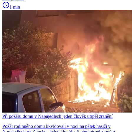
1 min
Při požáru domu v Napajedlech jeden člověk utrpěl zranění
Požár rodinného domu likvidovali v noci na pátek hasiči v
Napajedlech na Zlínsku. Jeden člověk při něm utrpěl zranění,