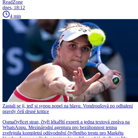
ReadZone
dnes, 18:12
4 min
Zastali se jí, teď si sypou popel na hlavu. Vondroušová po odhalení
pravdy čelí drsné kritice
Osmačtyřicet stran, čtyři lékařští experti a jedna textová zpráva na
WhatsAppu. Mezinárodní agentura pro bezúhonnost tenisu
zveřejnila kompletní odůvodnění čtyřletého trestu pro Markétu