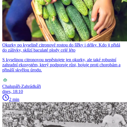
Okurky po kyselině citronové rostou do šířky i délky. Kdo ji přidá
do zálivky, sklízí baculaté plody celé léto
S kyselinou citronovou nepěstujete jen okurky, ale také robustní
zahradní ekosystém, který podporuje růst, bojuje proti chorobám a
přináší skvělou úrodu.
Chalupáři-Zahrádkáři
dnes, 18:10
2 min