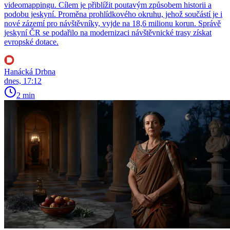
videomappingu. Cílem je přiblížit poutavým způsobem historii a
podobu jeskyní. Proměna prohlídkového okruhu, jehož součástí je i
nové zázemí pro návštěvníky, vyjde na 18,6 milionu korun. Správě
jeskyní ČR se podařilo na modernizaci návštěvnické trasy získat
evropské dotace.
Hanácká Drbna
dnes, 17:12
2 min