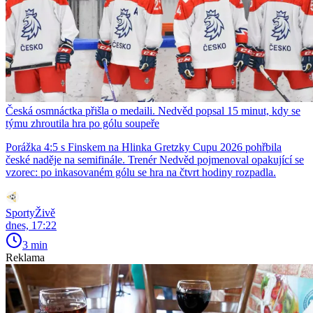
Česká osmnáctka přišla o medaili. Nedvěd popsal 15 minut, kdy se
týmu zhroutila hra po gólu soupeře
Porážka 4:5 s Finskem na Hlinka Gretzky Cupu 2026 pohřbila
české naděje na semifinále. Trenér Nedvěd pojmenoval opakující se
vzorec: po inkasovaném gólu se hra na čtvrt hodiny rozpadla.
SportyŽivě
dnes, 17:22
3 min
Reklama