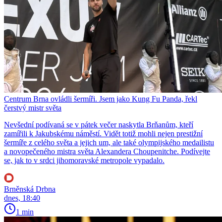
Centrum Brna ovládli šermíři. Jsem jako Kung Fu Panda, řekl
čerstvý mistr světa
Nevšední podívaná se v pátek večer naskytla Brňanům, kteří
zamířili k Jakubskému náměstí. Vidět totiž mohli nejen prestižní
šermíře z celého světa a jejich um, ale také olympijského medailistu
a novopečeného mistra světa Alexandera Choupenitche. Podívejte
se, jak to v srdci jihomoravské metropole vypadalo.
Brněnská Drbna
dnes, 18:40
1 min