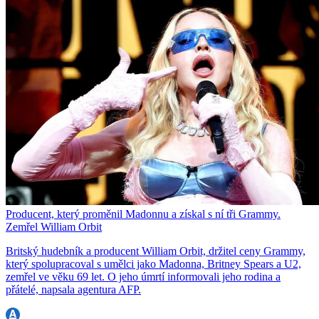
Producent, který proměnil Madonnu a získal s ní tři Grammy.
Zemřel William Orbit
Britský hudebník a producent William Orbit, držitel ceny Grammy,
který spolupracoval s umělci jako Madonna, Britney Spears a U2,
zemřel ve věku 69 let. O jeho úmrtí informovali jeho rodina a
přátelé, napsala agentura AFP.