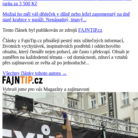
rarita za 3 500 Kč
Možná ho měl váš dědeček v dílně nebo ležel zapomenutý na dně
staré krabice v garáži. Nenápadný, tmavý...
Tento článek byl publikován ze zdrojů
FAJNTIP.cz
Články z FajnTip.cz přinášejí pestrý mix užitečných informací,
životních vychytávek, inspirativních postřehů i oddechového
obsahu, který čtenáře nejen pobaví, ale často i překvapí. Obsah je
zaměřen na každodenní témata – od domácnosti, zdraví a vztahů
přes zajímavosti ze světa až po jednoduché...
Všechny články tohoto autora →
Vybrali jsme pro vás
Magazíny a zajímavosti