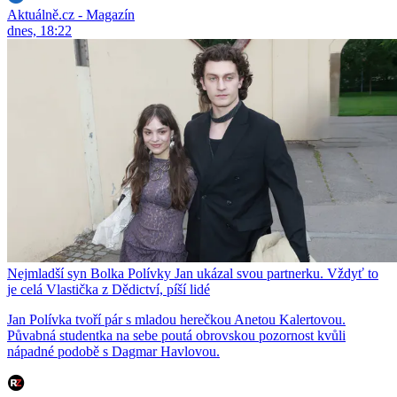
Aktuálně.cz - Magazín
dnes, 18:22
Nejmladší syn Bolka Polívky Jan ukázal svou partnerku. Vždyť to
je celá Vlastička z Dědictví, píší lidé
Jan Polívka tvoří pár s mladou herečkou Anetou Kalertovou.
Půvabná studentka na sebe poutá obrovskou pozornost kvůli
nápadné podobě s Dagmar Havlovou.