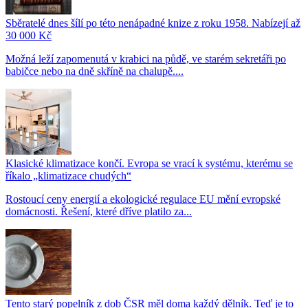
Sběratelé dnes šílí po této nenápadné knize z roku 1958. Nabízejí až
30 000 Kč
Možná leží zapomenutá v krabici na půdě, ve starém sekretáři po
babičce nebo na dně skříně na chalupě....
Klasické klimatizace končí. Evropa se vrací k systému, kterému se
říkalo „klimatizace chudých“
Rostoucí ceny energií a ekologické regulace EU mění evropské
domácnosti. Řešení, které dříve platilo za...
Tento starý popelník z dob ČSR měl doma každý dělník. Teď je to