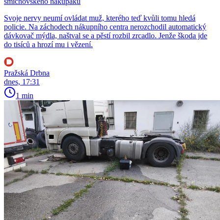
smíchovského nákupáku
Svoje nervy neumí ovládat muž, kterého teď kvůli tomu hledá
policie. Na záchodech nákupního centra nerozchodil automatický
dávkovač mýdla, naštval se a pěstí rozbil zrcadlo. Jenže škoda jde
do tisíců a hrozí mu i vězení.
Pražská Drbna
dnes, 17:31
1 min