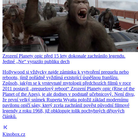
Zrození Planety opic před 15 lety dokonale zachránilo legendu.
Jediné „Ne“ vyrazilo publiku dech
Hollywood si vždycky najde záminku k vytvoření prequelu nebo
rebootu, jímž pořádně vyždímá existující úspěšnou franšízu.
Způsob, jakým se k vrstevnaté mytologii předchozích filmů v roce
2011 postavil „prequelový reboot“ Zrození Planety opic (Rise of the
Planet of the Apes), je ale dodnes v podstatě učebnicový. Není divu,
že první velký snímek Ruperta Wyatta položil základ modernímu
pavilonu opičí ságy, který zcela zachránil pověst původní filmové
legendy z roku 1968, již obklopuje tolik pochybných dějových
článků.
Kinobox.cz