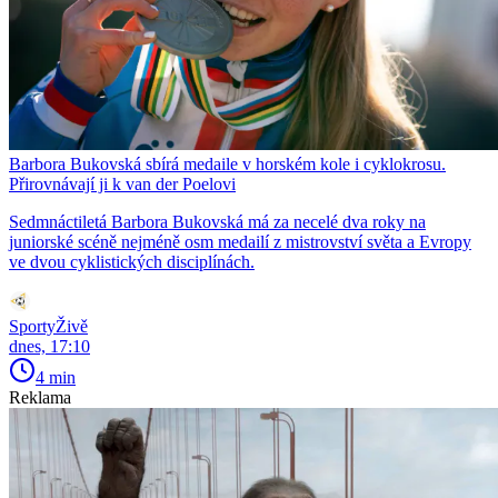
Barbora Bukovská sbírá medaile v horském kole i cyklokrosu.
Přirovnávají ji k van der Poelovi
Sedmnáctiletá Barbora Bukovská má za necelé dva roky na
juniorské scéně nejméně osm medailí z mistrovství světa a Evropy
ve dvou cyklistických disciplínách.
SportyŽivě
dnes, 17:10
4 min
Reklama