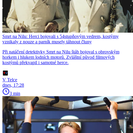
Smrt na Nilu: Herci bojovali s 54stupňovým vedrem, kostýmy
vznikaly z nouze a parník musely táhnout čluny
Při natáčení detektivky Smrt na Nilu štáb bojoval s obrovským
horkem i hlukem lodních motorů. Zvláštní původ filmových
kostýmů překvapil i samotné herce.
V Telce
dnes, 17:28
3 min