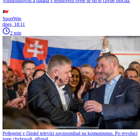
Vondroušovou a nálada v tenisovém světě se od té chvíle otočila.
SportWin
dnes, 18:11
2 min
Pellegrini v čínské televizi zavzpomínal na komunismus. Po revoluci
jsme chybovali, přiznal