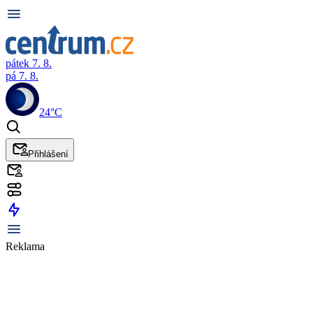
pátek 7. 8.
pá 7. 8.
24°C
Přihlášení
Reklama