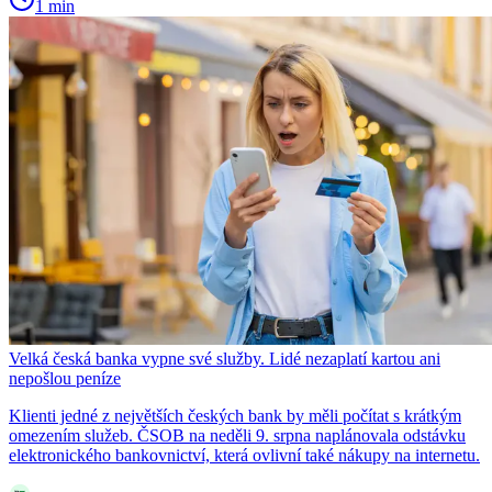
1 min
Velká česká banka vypne své služby. Lidé nezaplatí kartou ani
nepošlou peníze
Klienti jedné z největších českých bank by měli počítat s krátkým
omezením služeb. ČSOB na neděli 9. srpna naplánovala odstávku
elektronického bankovnictví, která ovlivní také nákupy na internetu.