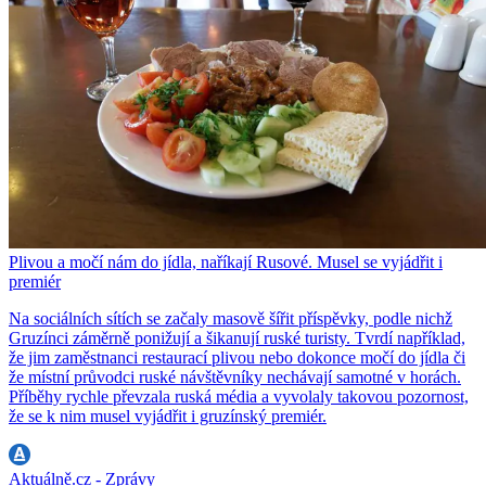
Plivou a močí nám do jídla, naříkají Rusové. Musel se vyjádřit i
premiér
Na sociálních sítích se začaly masově šířit příspěvky, podle nichž
Gruzínci záměrně ponižují a šikanují ruské turisty. Tvrdí například,
že jim zaměstnanci restaurací plivou nebo dokonce močí do jídla či
že místní průvodci ruské návštěvníky nechávají samotné v horách.
Příběhy rychle převzala ruská média a vyvolaly takovou pozornost,
že se k nim musel vyjádřit i gruzínský premiér.
Aktuálně.cz - Zprávy