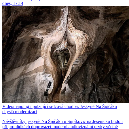
dnes, 17:14
Videomapping i pulzující srdcová chodba. Jeskyně Na Špičáku
chystá modernizaci
Návštěvníky jeskyně Na Špičáku u Supíkovic na Jesenicku budou
při prohlídkách doprovázet moderní audiovizuální prvky včetně