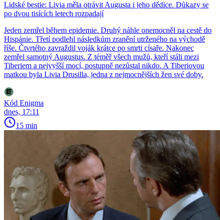
Lidské bestie: Livia měla otrávit Augusta i jeho dědice. Důkazy se
po dvou tisících letech rozpadají
Jeden zemřel během epidemie. Druhý náhle onemocněl na cestě do
Hispánie. Třetí podlehl následkům zranění utrženého na východě
říše. Čtvrtého zavraždil voják krátce po smrti císaře. Nakonec
zemřel samotný Augustus. Z téměř všech mužů, kteří stáli mezi
Tiberiem a nejvyšší mocí, postupně nezůstal nikdo. A Tiberiovou
matkou byla Livia Drusilla, jedna z nejmocnějších žen své doby.
Kód Enigma
dnes, 17:11
15 min