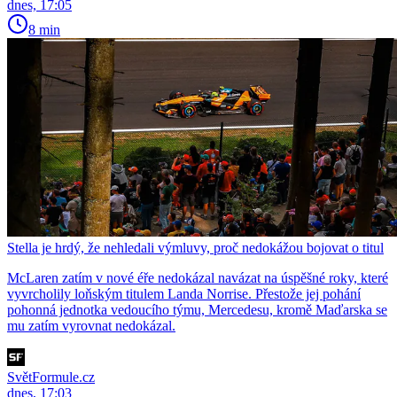
dnes, 17:05
8 min
Stella je hrdý, že nehledali výmluvy, proč nedokážou bojovat o titul
McLaren zatím v nové éře nedokázal navázat na úspěšné roky, které
vyvrcholily loňským titulem Landa Norrise. Přestože jej pohání
pohonná jednotka vedoucího týmu, Mercedesu, kromě Maďarska se
mu zatím vyrovnat nedokázal.
SvětFormule.cz
dnes, 17:03