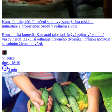
Kamarád taky rád: Porušení smlouvy, superjachta ruského
miliardáře a propletenec osudů v reálném životě
Romantická komedie Kamarád taky rád skrývá zajímavé rodinné
vazby herců. Zákulisí odhaluje utajeného dvojníka i přímou spojitost
s osobním životem hvězd.
V Telce
dnes, 18:10
3 min