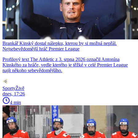
Brankář Kinský dostal nálepku, kterou by si možná nepřál.
Nejsebevědomější hráč Premier League
Profilový text The Athletic z 3. srpna 2026 označil Antonína
Kinského za hráče, vedle kterého je těžké v celé Premier League
najít někoho sebevědomějšího.
SportyŽivě
dnes, 17:26
4 min