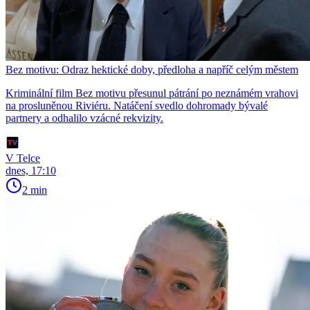
Bez motivu: Odraz hektické doby, předloha a napříč celým městem
Kriminální film Bez motivu přesunul pátrání po neznámém vrahovi
na prosluněnou Riviéru. Natáčení svedlo dohromady bývalé
partnery a odhalilo vzácné rekvizity.
V Telce
dnes, 17:10
2 min