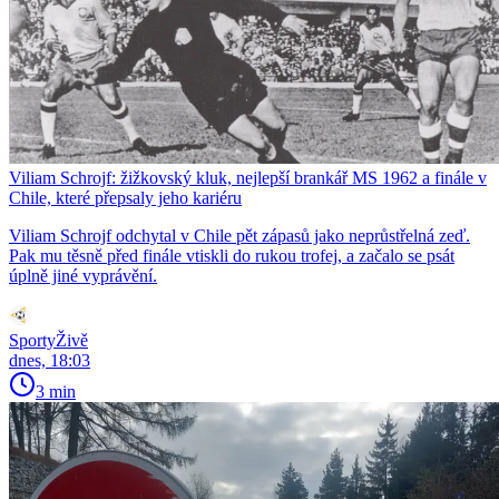
Viliam Schrojf: žižkovský kluk, nejlepší brankář MS 1962 a finále v
Chile, které přepsaly jeho kariéru
Viliam Schrojf odchytal v Chile pět zápasů jako neprůstřelná zeď.
Pak mu těsně před finále vtiskli do rukou trofej, a začalo se psát
úplně jiné vyprávění.
SportyŽivě
dnes, 18:03
3 min