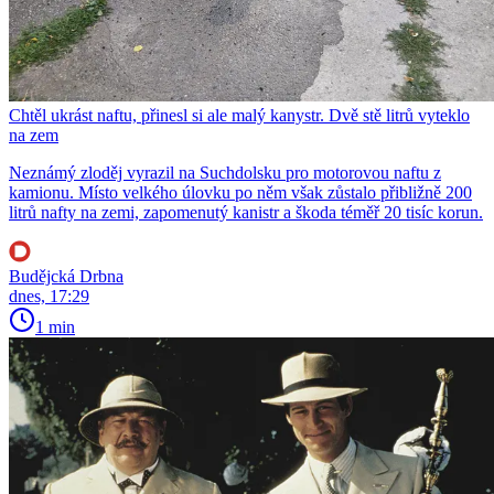
Chtěl ukrást naftu, přinesl si ale malý kanystr. Dvě stě litrů vyteklo
na zem
Neznámý zloděj vyrazil na Suchdolsku pro motorovou naftu z
kamionu. Místo velkého úlovku po něm však zůstalo přibližně 200
litrů nafty na zemi, zapomenutý kanistr a škoda téměř 20 tisíc korun.
Budějcká Drbna
dnes, 17:29
1 min