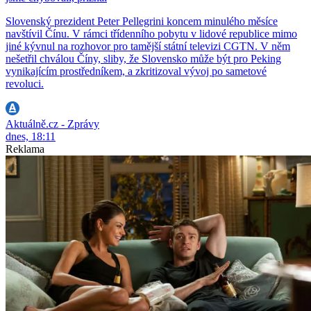
Slovenský prezident Peter Pellegrini koncem minulého měsíce
navštívil Čínu. V rámci třídenního pobytu v lidové republice mimo
jiné kývnul na rozhovor pro tamější státní televizi CGTN. V něm
nešetřil chválou Číny, sliby, že Slovensko může být pro Peking
vynikajícím prostředníkem, a zkritizoval vývoj po sametové
revoluci.
Aktuálně.cz - Zprávy
dnes, 18:11
Reklama