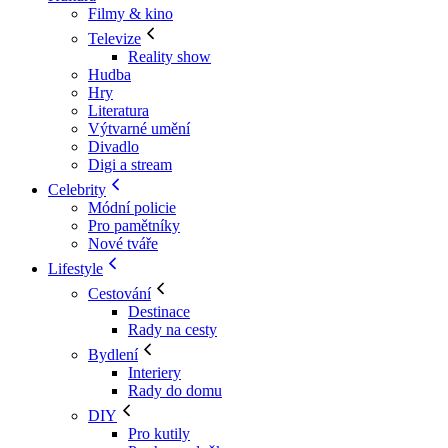
Filmy & kino
Televize
Reality show
Hudba
Hry
Literatura
Výtvarné umění
Divadlo
Digi a stream
Celebrity
Módní policie
Pro pamětníky
Nové tváře
Lifestyle
Cestování
Destinace
Rady na cesty
Bydlení
Interiery
Rady do domu
DIY
Pro kutily