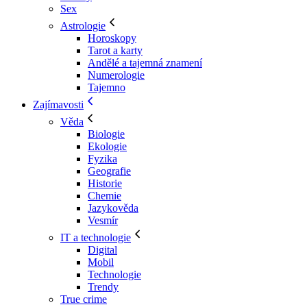
Sex
Astrologie
Horoskopy
Tarot a karty
Andělé a tajemná znamení
Numerologie
Tajemno
Zajímavosti
Věda
Biologie
Ekologie
Fyzika
Geografie
Historie
Chemie
Jazykověda
Vesmír
IT a technologie
Digital
Mobil
Technologie
Trendy
True crime