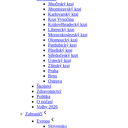
Jihočeský kraj
Jihomoravský kraj
Karlovarský kraj
Kraj Vysočina
Králověhradecký kraj
Liberecký kraj
Moravskoslezský kraj
Olomoucký kraj
Pardubický kraj
Plzeňský kraj
Středočeský kraj
Ústecký kraj
Zlínský kraj
Praha
Brno
Ostrava
Školství
Zdravotnictví
Politika
O počasí
Volby 2026
Zahraničí
Evropa
Slovensko