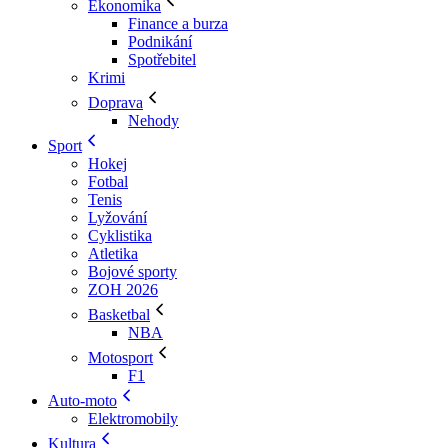
Ekonomika
Finance a burza
Podnikání
Spotřebitel
Krimi
Doprava
Nehody
Sport
Hokej
Fotbal
Tenis
Lyžování
Cyklistika
Atletika
Bojové sporty
ZOH 2026
Basketbal
NBA
Motosport
F1
Auto-moto
Elektromobily
Kultura