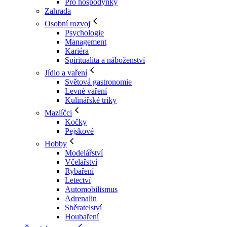
Pro hospodyňky
Zahrada
Osobní rozvoj
Psychologie
Management
Kariéra
Spiritualita a náboženství
Jídlo a vaření
Světová gastronomie
Levné vaření
Kulinářské triky
Mazlíčci
Kočky
Pejskové
Hobby
Modelářství
Včelařství
Rybaření
Letectví
Automobilismus
Adrenalin
Sběratelství
Houbaření