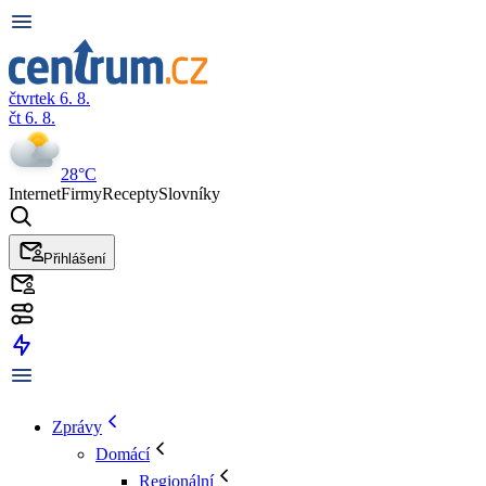
čtvrtek 6. 8.
čt 6. 8.
28°C
Internet
Firmy
Recepty
Slovníky
Přihlášení
Zprávy
Domácí
Regionální