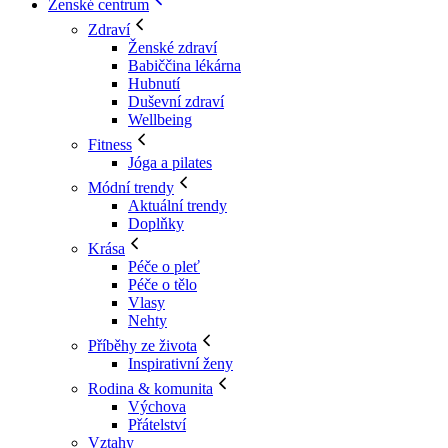
Ženské centrum
Zdraví
Ženské zdraví
Babiččina lékárna
Hubnutí
Duševní zdraví
Wellbeing
Fitness
Jóga a pilates
Módní trendy
Aktuální trendy
Doplňky
Krása
Péče o pleť
Péče o tělo
Vlasy
Nehty
Příběhy ze života
Inspirativní ženy
Rodina & komunita
Výchova
Přátelství
Vztahy