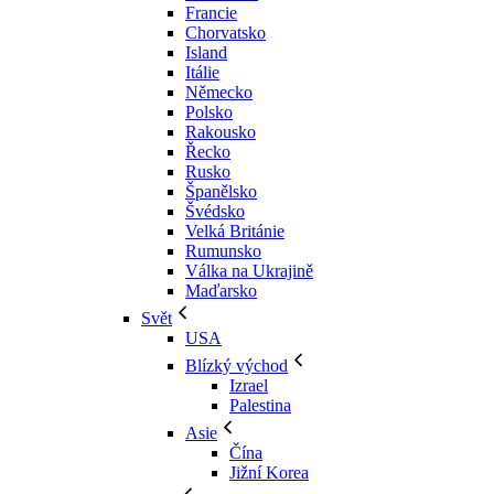
Francie
Chorvatsko
Island
Itálie
Německo
Polsko
Rakousko
Řecko
Rusko
Španělsko
Švédsko
Velká Británie
Rumunsko
Válka na Ukrajině
Maďarsko
Svět
USA
Blízký východ
Izrael
Palestina
Asie
Čína
Jižní Korea