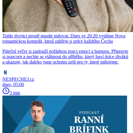
Tuhle dvojici prostě musíte milovat. Dnes ve 20:20 vytáhne Nova
romantickou komedii, která zahřeje u srdce každého Čecha
Páteční večer si zaslouží pořádnou porci emocí a humoru. Připravte
si popcorn a nechte se vtáhnout do příběhu, který baví tisíce diváků
a ukazuje, jak daleko jsme ochotni zajít pro ty, které milujeme.
NESPECHEJ.cz
dnes, 05:00
3 min