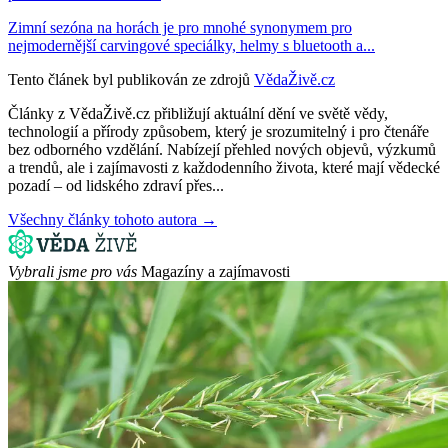
Zimní sezóna na horách je pro mnohé synonymem pro
nejmodernější carvingové speciálky, helmy s bluetooth a...
Tento článek byl publikován ze zdrojů
VědaŽivě.cz
Články z VědaŽivě.cz přibližují aktuální dění ve světě vědy,
technologií a přírody způsobem, který je srozumitelný i pro čtenáře
bez odborného vzdělání. Nabízejí přehled nových objevů, výzkumů
a trendů, ale i zajímavosti z každodenního života, které mají vědecké
pozadí – od lidského zdraví přes...
Všechny články tohoto autora →
Vybrali jsme pro vás
Magazíny a zajímavosti