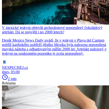
V mexické jeskyni objevili archeologové neporušený čokoládový
artefakt. Dá se po(u)žít i po 2000 letech?
Deník Mexico News Daily uvádí, že v jeskyni v Playa del Carmen
poblíž karibského pobřeží jižního Mexika byla nalezena neporušená
mayská nádoba s odhadovaným stářím 2000 let. Artefakt nalezený v
jeskyni na soukromém pozemku je zcela neporušený.
NESPECHEJ.cz
dnes, 05:00
2 min
Reklama