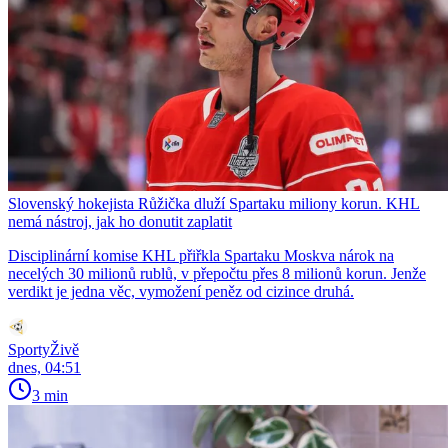
Slovenský hokejista Růžička dluží Spartaku miliony korun. KHL
nemá nástroj, jak ho donutit zaplatit
Disciplinární komise KHL přiřkla Spartaku Moskva nárok na
necelých 30 milionů rublů, v přepočtu přes 8 milionů korun. Jenže
verdikt je jedna věc, vymožení peněz od cizince druhá.
SportyŽivě
dnes, 04:51
3 min