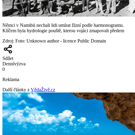
Němci v Namibii nechali lidi umírat žízní podle harmonogramu.
Klíčem byla hydrologie pouště, kterou vojáci zmapovali předem
Zdroj
:
Foto: Unknown author - licence Public Domain
Sdílet
Denní
výzva
0
Reklama
Další články z
VědaŽivě.cz