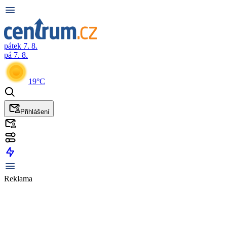
pátek 7. 8.
pá 7. 8.
19°C
Přihlášení
Reklama