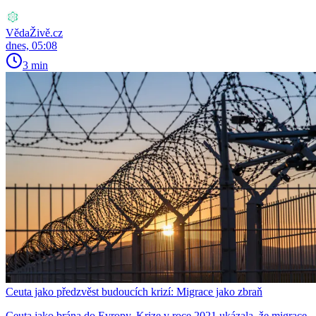
VědaŽivě.cz
dnes, 05:08
3 min
Ceuta jako předzvěst budoucích krizí: Migrace jako zbraň
Ceuta jako brána do Evropy. Krize v roce 2021 ukázala, že migrace