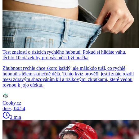
Test znalostí o rizicích rychlého hubnutí: Pokud si hlídáte váhu,
těchto 10 otázek by pro vás měla být hračka
Zhubnout rychle chce skoro každý, ale málokdo tuší, co rychlé
hubnutí s tělem skutečně dělá. Tento kvíz prověří, jestli znáte rozdíl
mezi zdravým shazováním kil a rizikovými zkratkami, které vedou
rovnou k jojo efektu.
Cooky.cz
dnes, 04:54
2 min