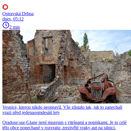
Ostravská Drbna
dnes, 05:12
2 min
Vesnice, kterou nikdo neopravil. Vše zůstalo tak, jak to zanechali
vrazi před jedenaosmdesáti lety
Oradour-sur-Glane není muzeum s vitrínami a popiskami. Je to celé
tělo obce ponechané v rozvratu: zrezivělé vraky aut na silnici.