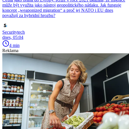
může být využita jako nástroj geopolitického nátlaku. Jak funguje
koncept „weaponized migration“ a proč jej NATO i EU dnes
považují za hybridní hrozbu?
Securitytech
dnes, 05:04
4 min
Reklama