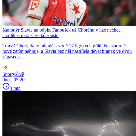
Kanonýr Slavie na odpis. Fanoušek už Chorého v lize nechce,
Tvrdík si ukousl velké sousto
Tomáš Chorý dal v minulé sezoně 17 ligových gólů. Na startu té
nové zatím nehraje, a Slavia bez něj nastřílela devět branek ve dvou
zápasech.
SportyŽivě
dnes, 05:20
3 min