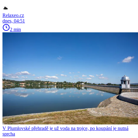
Relaxeo.cz
dnes, 04:51
2 min
V Plumlovské přehradě je už voda na trojce, po koupání je nutná
sprcha