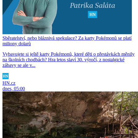
Sběratelství, nebo bláznivá spekulace? Za karty Pokémonů se platí
miliony dolarů
Vybavujete si ještě karty Pokémonů, které děti o přestávkách měnily
na školních chodbách? Hra letos slaví 30. výročí, z nostalgické
zábavy se ale v...
HN.cz
dnes, 05:00