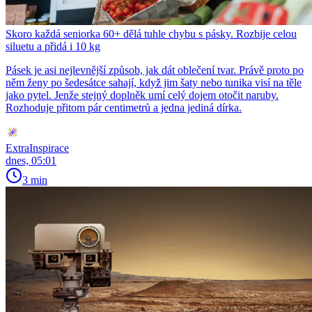
Skoro každá seniorka 60+ dělá tuhle chybu s pásky. Rozbije celou
siluetu a přidá i 10 kg
Pásek je asi nejlevnější způsob, jak dát oblečení tvar. Právě proto po
něm ženy po šedesátce sahají, když jim šaty nebo tunika visí na těle
jako pytel. Jenže stejný doplněk umí celý dojem otočit naruby.
Rozhoduje přitom pár centimetrů a jedna jediná dírka.
ExtraInspirace
dnes, 05:01
3 min