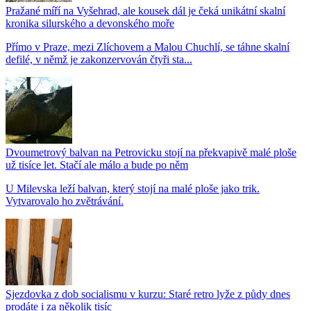
Pražané míří na Vyšehrad, ale kousek dál je čeká unikátní skalní
kronika silurského a devonského moře
Přímo v Praze, mezi Zlíchovem a Malou Chuchlí, se táhne skalní
defilé, v němž je zakonzervován čtyři sta...
Dvoumetrový balvan na Petrovicku stojí na překvapivě malé ploše
už tisíce let. Stačí ale málo a bude po něm
U Milevska leží balvan, který stojí na malé ploše jako trik.
Vytvarovalo ho zvětrávání.
Sjezdovka z dob socialismu v kurzu: Staré retro lyže z půdy dnes
prodáte i za několik tisíc