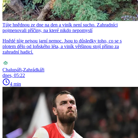
Túje hnědnou ze dne na den a viník není sucho. Zahradníci
pojmenovali příčiny, na které nikdo nepomyslí
Hnědé túje nejsou jarní nemoc. Jsou to důsledky toho, co se s
plotem dělo od loňského léta, a viník většinou stojí přímo za
zahradní hadicí.
Chalupáři-Zahrádkáři
dnes, 05:22
4 min