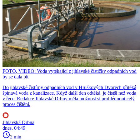
FOTO, VIDEO: Voda vytékající z jihlavské čističky odpadních vod
by se dala pít
Do jihlavské čistírny odpadních vod v Hruškových Dvorech přitéká
špinavá voda z kanalizace. Když další den odtéká, je čistší než voda
v řece. Redakce Jihlavské Drbny měla možnost si prohlédnout celý
proces čištění.
Jihlavská Drbna
dnes, 04:49
2 min