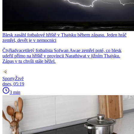
Blesk zasáhl fotbalové hřiště v Thajsku během zápasu. Jeden hráč
zemřel, devět je v nemocnici
Čtyřiadvacetiletý fotbalista Sofwan Awae zemřel poté, co blesk
udeřil přímo na hřiště v provincii Narathiwat v jižním Thajsku.
Zápas v tu chvíli stále běžel.
SportyŽivě
dnes, 05:19
3 min