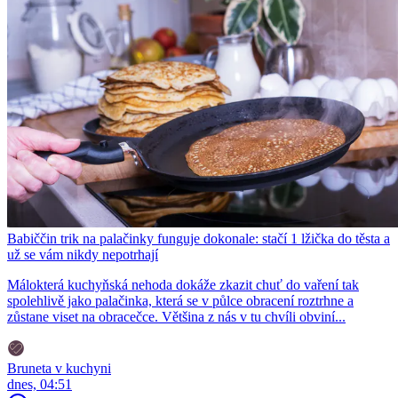
Babiččin trik na palačinky funguje dokonale: stačí 1 lžička do těsta a
už se vám nikdy nepotrhají
Málokterá kuchyňská nehoda dokáže zkazit chuť do vaření tak
spolehlivě jako palačinka, která se v půlce obracení roztrhne a
zůstane viset na obracečce. Většina z nás v tu chvíli obviní...
Bruneta v kuchyni
dnes, 04:51