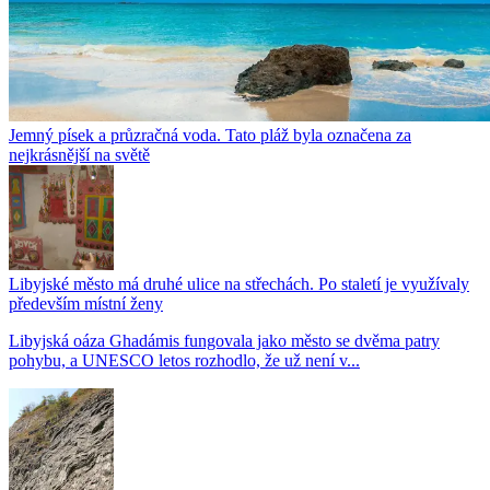
Jemný písek a průzračná voda. Tato pláž byla označena za
nejkrásnější na světě
Libyjské město má druhé ulice na střechách. Po staletí je využívaly
především místní ženy
Libyjská oáza Ghadámis fungovala jako město se dvěma patry
pohybu, a UNESCO letos rozhodlo, že už není v...