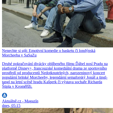
Nenechte si ujít: Emotivní komedie o basketu či londýnská
Morcheeba v SaSaZu
Druhé pokračování divácky oblíbeného filmu Ďábel nosí Pradu na
platformě Disney+, francouzské komediální drama ze sportovního
prostředí od producentů Nedotknutelných, narozeninový koncert
populární britské Morcheeby, legendární semaforský Jonáš a tingl-
tangl na letní scéně hradu Kašperk či výstava sochaře Richarda
Štipla v Kroměříži.
Aktuálně.cz - Magazín
dnes, 05:15