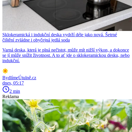
Sklokeramická i indukční deska vydrží déle jako nová. Šetrné
čištění zvládne i obyčejná jedlá soda
Varná deska, která je plná nečistot, může mít nižší výkon, a dokonce
se jí může snížit životnost. A to ať jde o sklokeramickou desku, nebo
indukční.
BydlímeÚtulně.cz
dnes, 05:17
2 min
Reklama