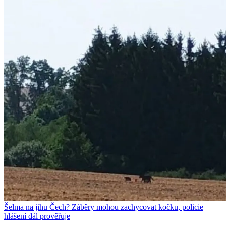
Šelma na jihu Čech? Záběry mohou zachycovat kočku, policie
hlášení dál prověřuje