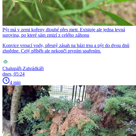
Pýr má v zemi kořeny dlouhé přes metr. Existuje ale jedna levná
surovina, po které sám zmizí z celého záhonu
Konvice vroucí vody, přesný zásah na bázi trsu a pýr do dvou dnů
zhnědne. Celý příběh ale nekončí prvním spařením.
Chalupáři-Zahrádkáři
dnes, 05:24
4 min