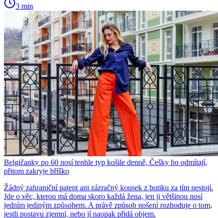
3 min
Belgičanky po 60 nosí tenhle typ košile denně, Češky ho odmítají,
přitom zakryje bříško
Žádný zahraniční patent ani zázračný kousek z butiku za tím nestojí.
Jde o věc, kterou má doma skoro každá žena, jen ji většinou nosí
jedním jediným způsobem. A právě způsob nošení rozhoduje o tom,
jestli postavu zjemní, nebo jí naopak přidá objem.