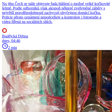
Na jihu Čech se stále objevuje řada hlášení o možné velké kočkovité
šelmě. Podle odborníků však alespoň některé zveřejněné záběry s
největší pravděpodobností zachycují obyčejnou domácí kočku.
Policie přesto oznámení nepodceňuje a kontroluje i fotografie a
videa šířená na sociálních sítích.
Budějcká Drbna
dnes, 04:46
2 min