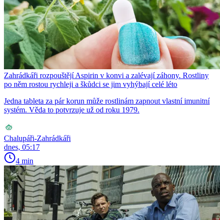
Zahrádkáři rozpouštějí Aspirin v konvi a zalévají záhony. Rostliny
po něm rostou rychleji a škůdci se jim vyhýbají celé léto
Jedna tableta za pár korun může rostlinám zapnout vlastní imunitní
systém. Věda to potvrzuje už od roku 1979.
Chalupáři-Zahrádkáři
dnes, 05:17
4 min