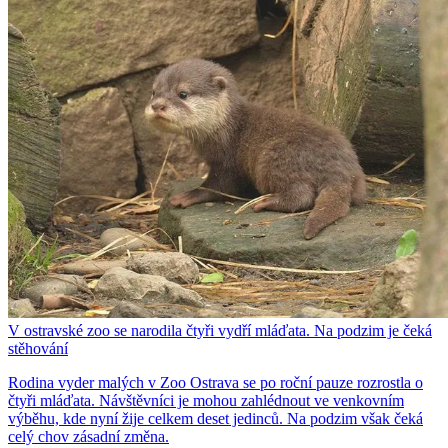
V ostravské zoo se narodila čtyři vydří mláďata. Na podzim je čeká
stěhování
Rodina vyder malých v Zoo Ostrava se po roční pauze rozrostla o
čtyři mláďata. Návštěvníci je mohou zahlédnout ve venkovním
výběhu, kde nyní žije celkem deset jedinců. Na podzim však čeká
celý chov zásadní změna.