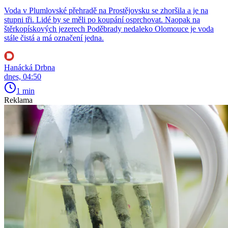
Voda v Plumlovské přehradě na Prostějovsku se zhoršila a je na
stupni tři. Lidé by se měli po koupání osprchovat. Naopak na
štěrkopískových jezerech Poděbrady nedaleko Olomouce je voda
stále čistá a má označení jedna.
Hanácká Drbna
dnes, 04:50
1 min
Reklama