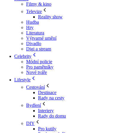
Filmy & kino
Televize
Reality show
Hudba
Hry
Literatura
Výtvarné umění
Divadlo
Digi a stream
Celebrity
Módní policie
Pro pamětníky
Nové tváře
Lifestyle
Cestování
Destinace
Rady na cesty
Bydlení
Interiery
Rady do domu
DIY
Pro kutily