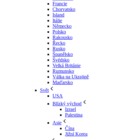
Francie
Chorvatsko
Island
Itálie
Německo
Polsko
Rakousko
Řecko
Rusko
Španělsko
Švédsko
Velká Británie
Rumunsko
Válka na Ukrajině
Maďarsko
Svět
USA
Blízký východ
Izrael
Palestina
Asie
Čína
Jižní Korea