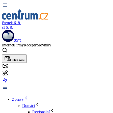
čtvrtek 6. 8.
čt 6. 8.
25°C
Internet
Firmy
Recepty
Slovníky
Přihlášení
Zprávy
Domácí
Regionální