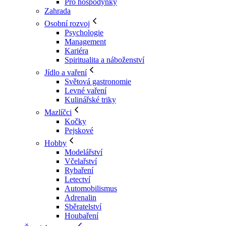
Pro hospodyňky
Zahrada
Osobní rozvoj
Psychologie
Management
Kariéra
Spiritualita a náboženství
Jídlo a vaření
Světová gastronomie
Levné vaření
Kulinářské triky
Mazlíčci
Kočky
Pejskové
Hobby
Modelářství
Včelařství
Rybaření
Letectví
Automobilismus
Adrenalin
Sběratelství
Houbaření