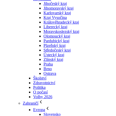
Jihočeský kraj
Jihomoravský kraj
Karlovarský kraj
Kraj Vysočina
Králověhradecký kraj
Liberecký kraj
Moravskoslezský kraj
Olomoucký kraj
Pardubický kraj
Plzeňský kraj
Středočeský kraj
Ústecký kraj
Zlínský kraj
Praha
Brno
Ostrava
Školství
Zdravotnictví
Politika
O počasí
Volby 2026
Zahraničí
Evropa
Slovensko