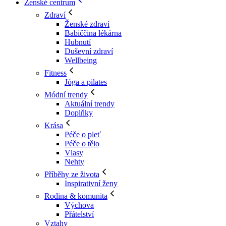
Ženské centrum
Zdraví
Ženské zdraví
Babiččina lékárna
Hubnutí
Duševní zdraví
Wellbeing
Fitness
Jóga a pilates
Módní trendy
Aktuální trendy
Doplňky
Krása
Péče o pleť
Péče o tělo
Vlasy
Nehty
Příběhy ze života
Inspirativní ženy
Rodina & komunita
Výchova
Přátelství
Vztahy