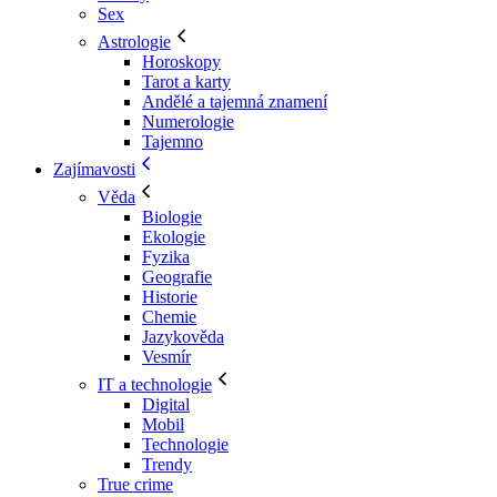
Sex
Astrologie
Horoskopy
Tarot a karty
Andělé a tajemná znamení
Numerologie
Tajemno
Zajímavosti
Věda
Biologie
Ekologie
Fyzika
Geografie
Historie
Chemie
Jazykověda
Vesmír
IT a technologie
Digital
Mobil
Technologie
Trendy
True crime