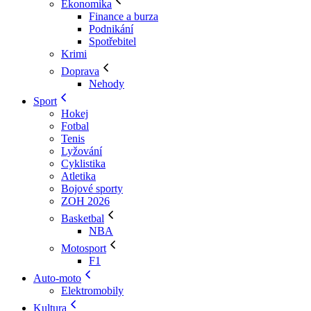
Ekonomika
Finance a burza
Podnikání
Spotřebitel
Krimi
Doprava
Nehody
Sport
Hokej
Fotbal
Tenis
Lyžování
Cyklistika
Atletika
Bojové sporty
ZOH 2026
Basketbal
NBA
Motosport
F1
Auto-moto
Elektromobily
Kultura