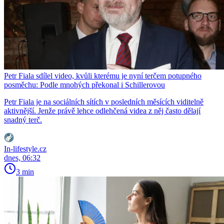
Petr Fiala sdílel video, kvůli kterému je nyní terčem potupného
posměchu: Podle mnohých překonal i Schillerovou
Petr Fiala je na sociálních sítích v posledních měsících viditelně
aktivnější. Jenže právě lehce odlehčená videa z něj často dělají
snadný terč.
In-lifestyle.cz
dnes, 06:32
3 min