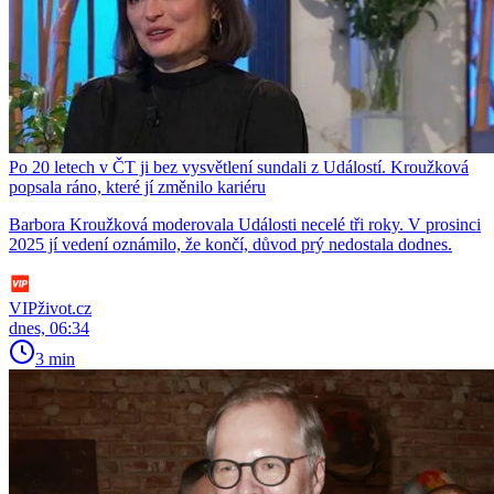
Po 20 letech v ČT ji bez vysvětlení sundali z Událostí. Kroužková
popsala ráno, které jí změnilo kariéru
Barbora Kroužková moderovala Události necelé tři roky. V prosinci
2025 jí vedení oznámilo, že končí, důvod prý nedostala dodnes.
VIPživot.cz
dnes, 06:34
3 min