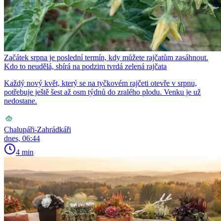
Začátek srpna je poslední termín, kdy můžete rajčatům zasáhnout.
Kdo to neudělá, sbírá na podzim tvrdá zelená rajčata
Každý nový květ, který se na tyčkovém rajčeti otevře v srpnu,
potřebuje ještě šest až osm týdnů do zralého plodu. Venku je už
nedostane.
Chalupáři-Zahrádkáři
dnes, 06:44
4 min