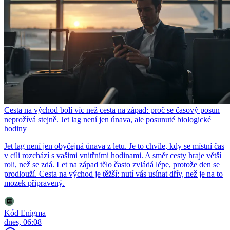
Cesta na východ bolí víc než cesta na západ: proč se časový posun
neprožívá stejně. Jet lag není jen únava, ale posunuté biologické
hodiny
Jet lag není jen obyčejná únava z letu. Je to chvíle, kdy se místní čas
v cíli rozchází s vašimi vnitřními hodinami. A směr cesty hraje větší
roli, než se zdá. Let na západ tělo často zvládá lépe, protože den se
prodlouží. Cesta na východ je těžší: nutí vás usínat dřív, než je na to
mozek připravený.
Kód Enigma
dnes, 06:08