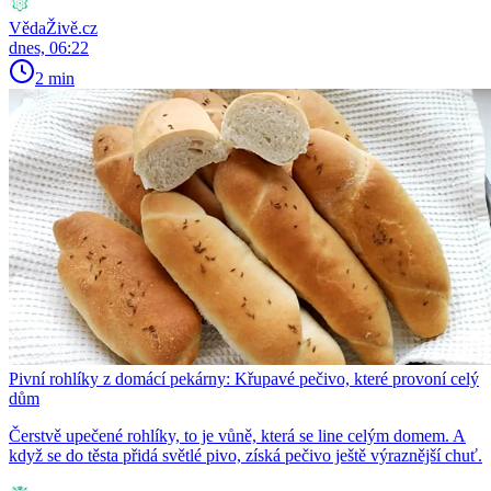
VědaŽivě.cz
dnes, 06:22
2 min
Pivní rohlíky z domácí pekárny: Křupavé pečivo, které provoní celý
dům
Čerstvě upečené rohlíky, to je vůně, která se line celým domem. A
když se do těsta přidá světlé pivo, získá pečivo ještě výraznější chuť.