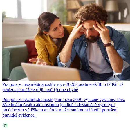
Podpora v nezaměstnanosti v roce 2026 dosáhne až 38 537 Kč. O
peníze ale můžete přijít kvůli jedné chybě
Podpora v nezaměstnanosti je od roku 2026 výrazně vyšší než dřív.
Maximální částku ale dostanou jen lidé s dostatečně vysokým
předchozím výdělkem a nárok může zaniknout i kvůli porušení
pravidel evidence.