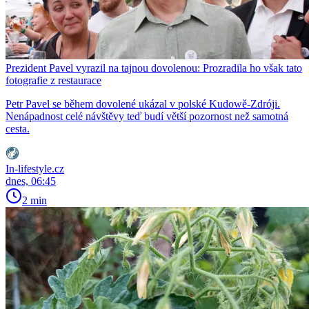
Prezident Pavel vyrazil na tajnou dovolenou: Prozradila ho však tato
fotografie z restaurace
Petr Pavel se během dovolené ukázal v polské Kudowě-Zdróji.
Nenápadnost celé návštěvy teď budí větší pozornost než samotná
cesta.
In-lifestyle.cz
dnes, 06:45
2 min