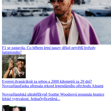
F1 se zastavila. Co během letní pauzy dělají největší hvězdy
šampionátu?
Everest dvanáctkrát za sebou a 2000 kilometrů za 29 dní?
Novozélanďanka přepsala rekord legendárního přechodu Alpami
Novozélandská ultraběžkyně Sophie Woodsová posunula hranice
lidské vytrvalosti. Jednačtyřicetiletá...