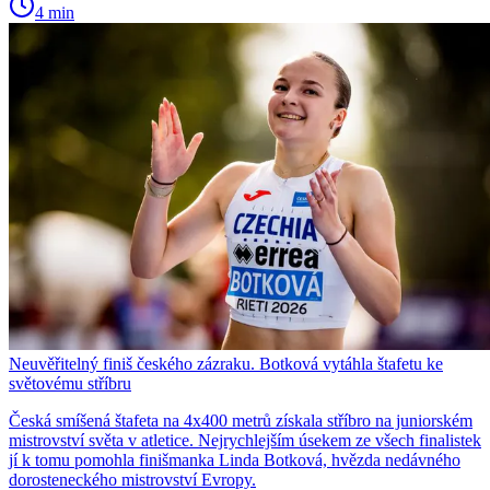
4 min
Neuvěřitelný finiš českého zázraku. Botková vytáhla štafetu ke
světovému stříbru
Česká smíšená štafeta na 4x400 metrů získala stříbro na juniorském
mistrovství světa v atletice. Nejrychlejším úsekem ze všech finalistek
jí k tomu pomohla finišmanka Linda Botková, hvězda nedávného
dorosteneckého mistrovství Evropy.