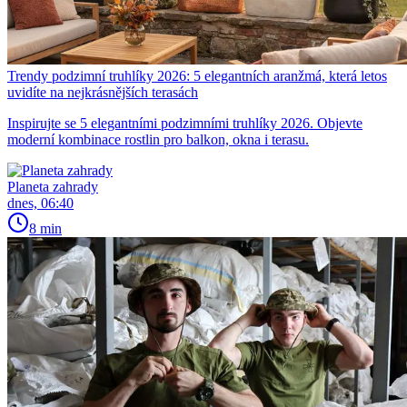
Trendy podzimní truhlíky 2026: 5 elegantních aranžmá, která letos
uvidíte na nejkrásnějších terasách
Inspirujte se 5 elegantními podzimními truhlíky 2026. Objevte
moderní kombinace rostlin pro balkon, okna i terasu.
Planeta zahrady
dnes, 06:40
8 min