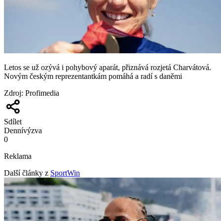
Letos se už ozývá i pohybový aparát, přiznává rozjetá Charvátová.
Novým českým reprezentantkám pomáhá a radí s daněmi
Zdroj
:
Profimedia
Sdílet
Denní
výzva
0
Reklama
Další články z
SportWin