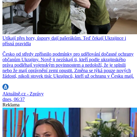
Utíkají přes hory, úspory dají pašerákům. Teď čekají Ukrajince i
přísná pravidla
Česko od středy zpřísnilo podmínky pro udělování dočasné ochrany
občanům Ukrajiny. Nově ji nezískají ti, kteří podle ukrajinského
práva podléhají vojenským povinnostem a nedoloží, že je splnili
nebo že mají oprávnění zemi opustit. Změna se týká pouze nových
žádostí, nikoli stovek tisíc Ukrajinců, kteří už ochranu v Česku mají.
Aktuálně.cz - Zprávy
dnes, 06:37
Reklama