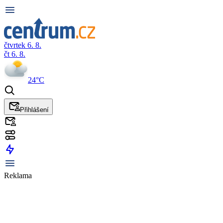
čtvrtek 6. 8.
čt 6. 8.
24°C
Přihlášení
Reklama