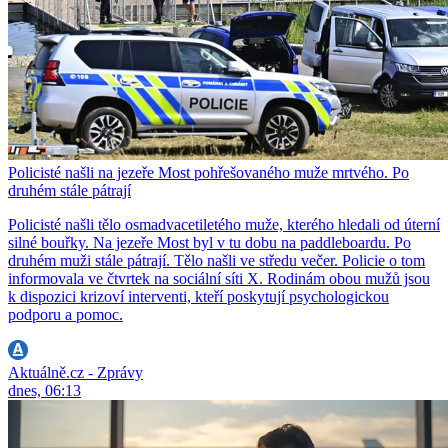
Policisté našli na jezeře Most pohřešovaného muže mrtvého. Po
druhém stále pátrají
Policisté našli tělo osmadvacetiletého muže, kterého hledali od úterní
silné bouřky. Na jezeře Most byl v tu dobu na paddleboardu. Po
druhém muži stále pátrají. Tělo našli ve středu večer. Policie o tom
informovala ve čtvrtek na sociální síti X. Rodinám obou mužů jsou
k dispozici krizoví interventi, kteří poskytují psychologickou
podporu a pomoc.
Aktuálně.cz - Zprávy
dnes, 06:13