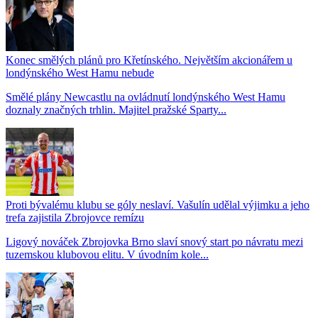
Konec smělých plánů pro Křetínského. Největším akcionářem u
londýnského West Hamu nebude
Smělé plány Newcastlu na ovládnutí londýnského West Hamu
doznaly značných trhlin. Majitel pražské Sparty...
Proti bývalému klubu se góly neslaví. Vašulín udělal výjimku a jeho
trefa zajistila Zbrojovce remízu
Ligový nováček Zbrojovka Brno slaví snový start po návratu mezi
tuzemskou klubovou elitu. V úvodním kole...