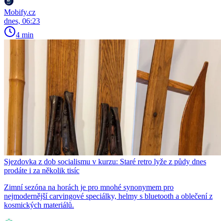
Mobify.cz
dnes, 06:23
4 min
Sjezdovka z dob socialismu v kurzu: Staré retro lyže z půdy dnes
prodáte i za několik tisíc
Zimní sezóna na horách je pro mnohé synonymem pro
nejmodernější carvingové speciálky, helmy s bluetooth a oblečení z
kosmických materiálů.