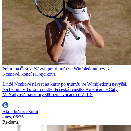
Pohroma Češek. Návrat po triumfu ve Wimbledonu nevyšel
Noskové, končí i Krejčíková
Lindě Noskové návrat na kurty po triumfu ve Wimbledonu nevyšel.
Na betonu v Torontu podlehla česká tenistka Američance Caty
McNallyové navzdory slibnému začátku 6:7, 1:6.
Aktuálně.cz - Sport
dnes, 06:26
Reklama