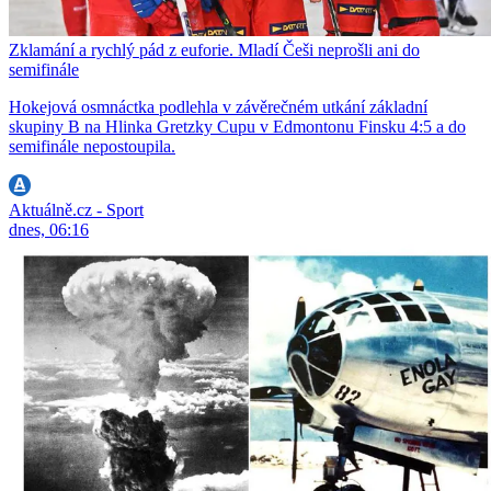
Zklamání a rychlý pád z euforie. Mladí Češi neprošli ani do
semifinále
Hokejová osmnáctka podlehla v závěrečném utkání základní
skupiny B na Hlinka Gretzky Cupu v Edmontonu Finsku 4:5 a do
semifinále nepostoupila.
Aktuálně.cz - Sport
dnes, 06:16