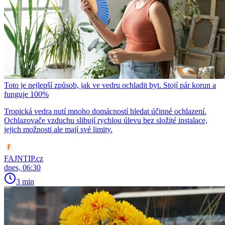
Toto je nejlepší způsob, jak ve vedru ochladit byt. Stojí pár korun a
funguje 100%
Tropická vedra nutí mnoho domácností hledat účinné ochlazení.
Ochlazovače vzduchu slibují rychlou úlevu bez složité instalace,
jejich možnosti ale mají své limity.
FAJNTIP.cz
dnes, 06:30
3 min