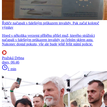
Řidiče načapali s falešným průkazem invalidy. Pak začal kolotoč
výmluv
Hned s několika verzemi příběhu přišel muž, kterého strážníci
načapali s falešným průkazem invalidy za čelním sklem auta.
Nakonec dostal pokutu, vše ale bude ještě řešit státní policie.
Pražská Drbna
dnes, 06:46
1 min