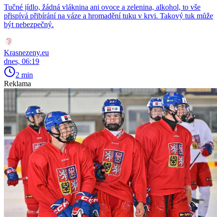
Tučné jídlo, žádná vláknina ani ovoce a zelenina, alkohol, to vše
přispívá přibírání na váze a hromadění tuku v krvi. Takový tuk může
být nebezpečný.
Krasnezeny.eu
dnes, 06:19
2 min
Reklama