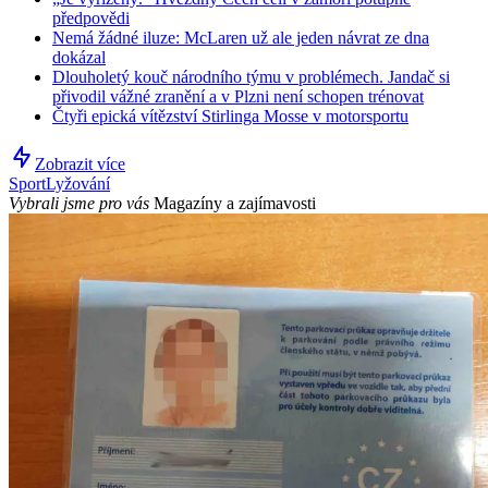
předpovědi
Nemá žádné iluze: McLaren už ale jeden návrat ze dna
dokázal
Dlouholetý kouč národního týmu v problémech. Jandač si
přivodil vážné zranění a v Plzni není schopen trénovat
Čtyři epická vítězství Stirlinga Mosse v motorsportu
Zobrazit více
Sport
Lyžování
Vybrali jsme pro vás
Magazíny a zajímavosti