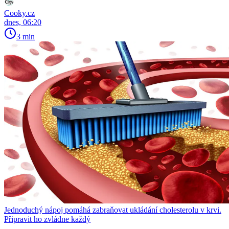
Cooky.cz
dnes, 06:20
3 min
Jednoduchý nápoj pomáhá zabraňovat ukládání cholesterolu v krvi.
Připravit ho zvládne každý