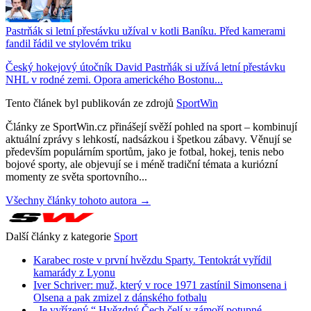
Pastrňák si letní přestávku užíval v kotli Baníku. Před kamerami
fandil řádil ve stylovém triku
Český hokejový útočník David Pastrňák si užívá letní přestávku
NHL v rodné zemi. Opora amerického Bostonu...
Tento článek byl publikován ze zdrojů
SportWin
Články ze SportWin.cz přinášejí svěží pohled na sport – kombinují
aktuální zprávy s lehkostí, nadsázkou i špetkou zábavy. Věnují se
především populárním sportům, jako je fotbal, hokej, tenis nebo
bojové sporty, ale objevují se i méně tradiční témata a kuriózní
momenty ze světa sportovního...
Všechny články tohoto autora →
Další články z kategorie
Sport
Karabec roste v první hvězdu Sparty. Tentokrát vyřídil
kamarády z Lyonu
Iver Schriver: muž, který v roce 1971 zastínil Simonsena i
Olsena a pak zmizel z dánského fotbalu
„Je vyřízený.“ Hvězdný Čech čelí v zámoří potupné