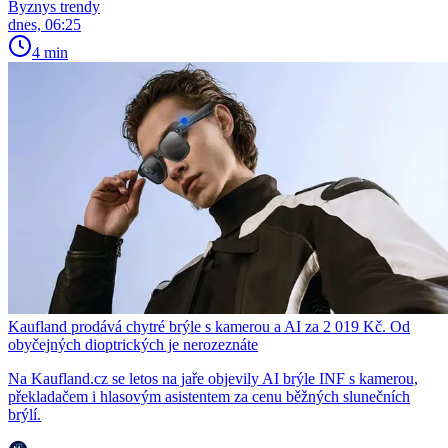
Byznys trendy
dnes, 06:25
4 min
Kaufland prodává chytré brýle s kamerou a AI za 2 019 Kč. Od
obyčejných dioptrických je nerozeznáte
Na Kaufland.cz se letos na jaře objevily AI brýle INF s kamerou,
překladačem i hlasovým asistentem za cenu běžných slunečních
brýlí.