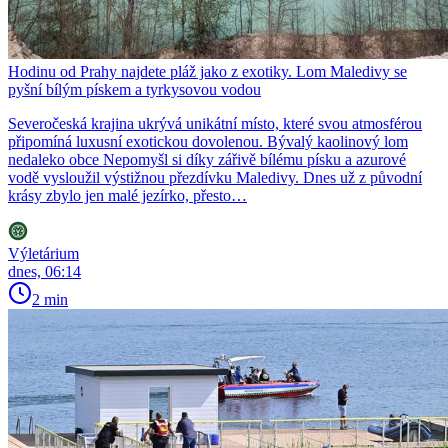
Hodinu od Prahy najdete pláž jako z exotiky. Lom Maledivy se
pyšní bílým pískem a tyrkysovou vodou
Severočeská krajina ukrývá unikátní místo, které svou atmosférou
připomíná luxusní exotickou dovolenou. Bývalý kaolinový lom
nedaleko obce Nepomyšl si díky zářivě bílému písku a azurové
vodě vysloužil výstižnou přezdívku Maledivy. Dnes už z původní
krásy zbylo jen malé jezírko, přesto…
Výletárium
dnes, 06:14
2 min