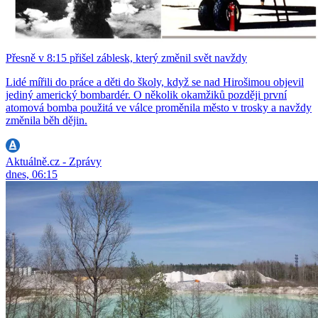
Přesně v 8:15 přišel záblesk, který změnil svět navždy
Lidé mířili do práce a děti do školy, když se nad Hirošimou objevil
jediný americký bombardér. O několik okamžiků později první
atomová bomba použitá ve válce proměnila město v trosky a navždy
změnila běh dějin.
Aktuálně.cz - Zprávy
dnes, 06:15