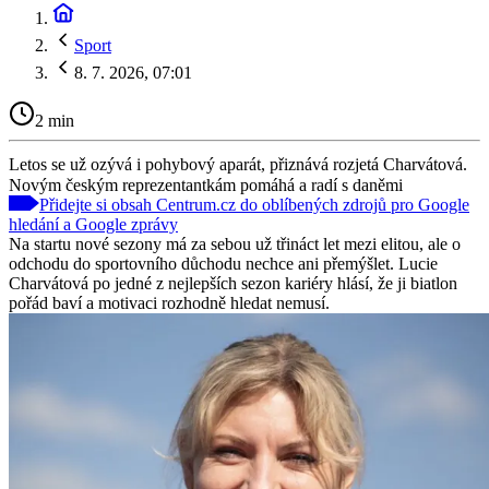
Sport
8. 7. 2026, 07:01
2 min
Letos se už ozývá i pohybový aparát, přiznává rozjetá Charvátová.
Novým českým reprezentantkám pomáhá a radí s daněmi
Přidejte si obsah Centrum.cz do oblíbených zdrojů pro Google
hledání a Google zprávy
Na startu nové sezony má za sebou už třináct let mezi elitou, ale o
odchodu do sportovního důchodu nechce ani přemýšlet. Lucie
Charvátová po jedné z nejlepších sezon kariéry hlásí, že ji biatlon
pořád baví a motivaci rozhodně hledat nemusí.