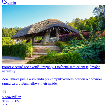
4 min
Porod v české zoo skončil tragicky. Oblíbená samice ani její mládě
nepřežily
Zoo Jihlava přišla o víkendu při komplikovaném porodu o chovnou
samici zebry Burchellovy i její mládě.
VědaŽivě.cz
dnes, 06:05