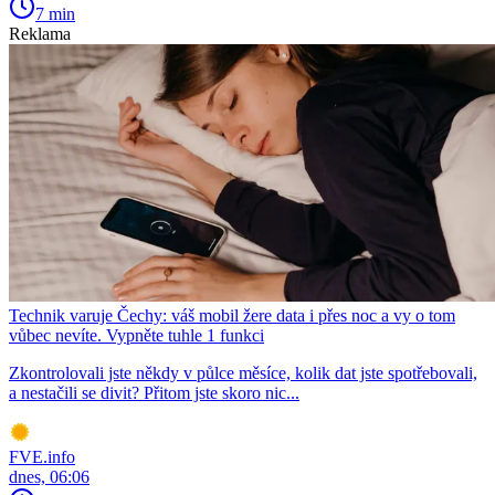
7 min
Reklama
Technik varuje Čechy: váš mobil žere data i přes noc a vy o tom
vůbec nevíte. Vypněte tuhle 1 funkci
Zkontrolovali jste někdy v půlce měsíce, kolik dat jste spotřebovali,
a nestačili se divit? Přitom jste skoro nic...
FVE.info
dnes, 06:06