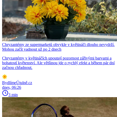
Chryzantémy ze supermarketů obvykle v květináči dlouho nevydrží.
Mohou začít vadnout už po 2 dnech
Chryzantémy v květináčích upoutají pozornost zářivými barvami a
bohatostí květenství. Ale většinou jde o rychlý efekt a během pár dní
začnou chřadnout.
BydlímeÚtulně.cz
dnes, 06:26
3 min