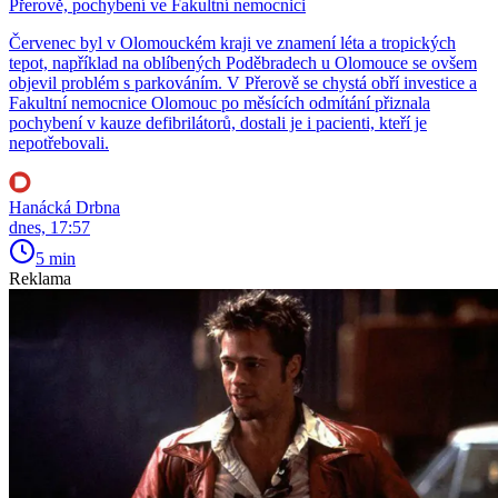
Přerově, pochybení ve Fakultní nemocnici
Červenec byl v Olomouckém kraji ve znamení léta a tropických
tepot, například na oblíbených Poděbradech u Olomouce se ovšem
objevil problém s parkováním. V Přerově se chystá obří investice a
Fakultní nemocnice Olomouc po měsících odmítání přiznala
pochybení v kauze defibrilátorů, dostali je i pacienti, kteří je
nepotřebovali.
Hanácká Drbna
dnes, 17:57
5 min
Reklama