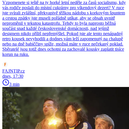
Vzpomenete si ještě na ty horké letní neděle za časů socialismu, kdy
vás rodiče poslali do místní cukrárny pro víkendový dezert? V ruce
jste svírali zvláštní, překvapivě těžkou nádobu s korkovým špuntem
a cestou zpátky jste museli pořádně utíkat, aby se obsah uvnitř
neproměnil v tekutou katastrofu. Tehdy to byla naprosto běžná
součást snad každé československé domácnosti, nad jejímž
designem nikdo příliš nepřemýšlel. Pokud jste ale tento nenápadný
retro kousek nevyhodili a dodnes vám leží zapomenutý na chalupě
nebo na dně babiččiny spíže, možná máte v ruce nečekaný poklad.
Sběratelé jsou totiž dnes ochotni za zachovalé kousky zaplatit tisíce
korun na ruku.
FAJNTIP.cz
dnes, 17:30
3 min