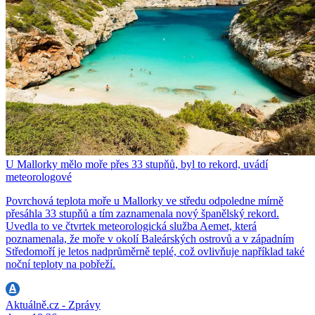
U Mallorky mělo moře přes 33 stupňů, byl to rekord, uvádí
meteorologové
Povrchová teplota moře u Mallorky ve středu odpoledne mírně
přesáhla 33 stupňů a tím zaznamenala nový španělský rekord.
Uvedla to ve čtvrtek meteorologická služba Aemet, která
poznamenala, že moře v okolí Baleárských ostrovů a v západním
Středomoří je letos nadprůměrně teplé, což ovlivňuje například také
noční teploty na pobřeží.
Aktuálně.cz - Zprávy