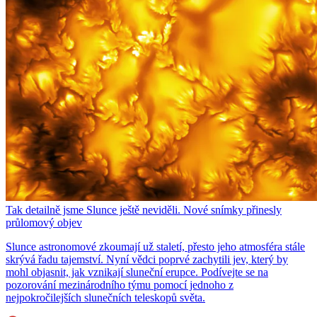
Tak detailně jsme Slunce ještě neviděli. Nové snímky přinesly
průlomový objev
Slunce astronomové zkoumají už staletí, přesto jeho atmosféra stále
skrývá řadu tajemství. Nyní vědci poprvé zachytili jev, který by
mohl objasnit, jak vznikají sluneční erupce. Podívejte se na
pozorování mezinárodního týmu pomocí jednoho z
nejpokročilejších slunečních teleskopů světa.