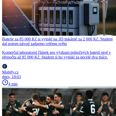
Baterie za 85 000 Kč si vytiskl na 3D tiskárně za 2 000 Kč. Student
dal potom návod zadarmo celému světu
Komerční laboratorní článek pro výzkum průtočných baterií stojí v
přepočtu až 85 000 Kč. Student si ho vytiskl za necelé dva tisíce.
Mobify.cz
dnes, 18:03
4 min