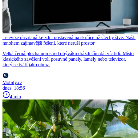
Televize přivrtaná ke zdi i postavená na skříňce už Čechy štve. Našli
mnohem zajímavější řešení, které neruší prostor
Velká černá plocha uprostřed obýváku dráždí čím dál víc lidí. Místo
klasického zavěšení volí posuvné panely, lamely nebo televizor,
který se tváří jako obraz.
Mobify.cz
dnes, 18:56
4 min