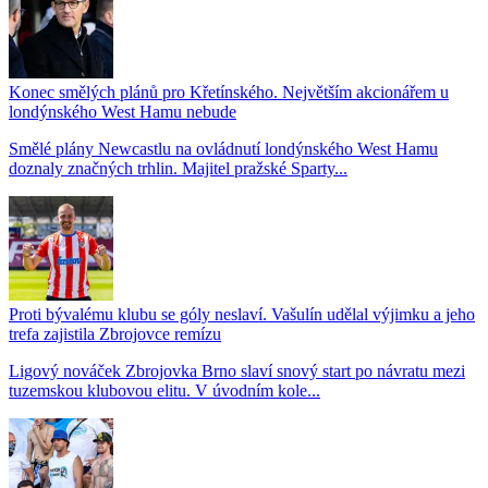
Konec smělých plánů pro Křetínského. Největším akcionářem u
londýnského West Hamu nebude
Smělé plány Newcastlu na ovládnutí londýnského West Hamu
doznaly značných trhlin. Majitel pražské Sparty...
Proti bývalému klubu se góly neslaví. Vašulín udělal výjimku a jeho
trefa zajistila Zbrojovce remízu
Ligový nováček Zbrojovka Brno slaví snový start po návratu mezi
tuzemskou klubovou elitu. V úvodním kole...