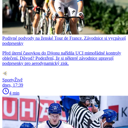
Podivné podvody na ženské Tour de France. Závodnice si vycpávají
podprsenky
Před úterní časovkou do Dijonu nařídila UCI mimořádné kontroly
oblečení. Důvod? Podezření, že si některé závodnice upravují
podprsenky pro aerodynamický zisk.
SportyŽivě
dnes, 17:39
4 min