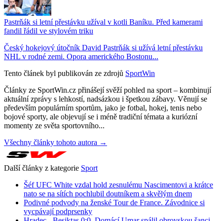
Pastrňák si letní přestávku užíval v kotli Baníku. Před kamerami
fandil řádil ve stylovém triku
Český hokejový útočník David Pastrňák si užívá letní přestávku
NHL v rodné zemi. Opora amerického Bostonu...
Tento článek byl publikován ze zdrojů
SportWin
Články ze SportWin.cz přinášejí svěží pohled na sport – kombinují
aktuální zprávy s lehkostí, nadsázkou i špetkou zábavy. Věnují se
především populárním sportům, jako je fotbal, hokej, tenis nebo
bojové sporty, ale objevují se i méně tradiční témata a kuriózní
momenty ze světa sportovního...
Všechny články tohoto autora →
Další články z kategorie
Sport
Šéf UFC White vzdal hold zesnulému Nascimentovi a krátce
nato se na sítích pochlubil doutníkem a skvělým dnem
Podivné podvody na ženské Tour de France. Závodnice si
vycpávají podprsenky
Hradec - Besiktas 0:0. Domácí Umar spálil obrovskou šanci,