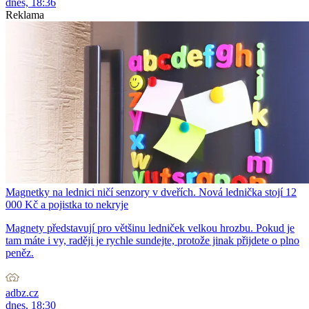
dnes, 18:36
Reklama
Magnetky na lednici ničí senzory v dveřích. Nová lednička stojí 12
000 Kč a pojistka to nekryje
Magnety představují pro většinu ledniček velkou hrozbu. Pokud je
tam máte i vy, raději je rychle sundejte, protože jinak přijdete o plno
peněz.
adbz.cz
dnes, 18:30