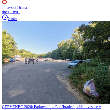
Jihlavská Drbna
dnes, 18:01
2 min
ČERVENEC 2026: Parkování na Poděbradech, obří investice v