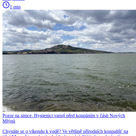
1 min
Pozor na sinice. Hygienici varují před koupáním v části Nových
Mlýnů
Chystáte se o víkendu k vodě? Ve většině přírodních koupališť na