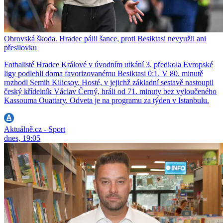
Obrovská škoda. Hradec pálil šance, proti Besiktasi nevyužil ani
přesilovku
Fotbalisté Hradce Králové v úvodním utkání 3. předkola Evropské
ligy podlehli doma favorizovanému Besiktasi 0:1. V 80. minutě
rozhodl Semih Kilicsoy. Hosté, v jejichž základní sestavě nastoupil
český křídelník Václav Černý, hráli od 71. minuty bez vyloučeného
Kassouma Ouattary. Odveta je na programu za týden v Istanbulu.
Aktuálně.cz - Sport
dnes, 19:05