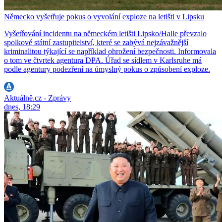
Německo vyšetřuje pokus o vyvolání exploze na letišti v Lipsku
Vyšetřování incidentu na německém letišti Lipsko/Halle převzalo
spolkové státní zastupitelství, které se zabývá nejzávažnější
kriminalitou týkající se například ohrožení bezpečnosti. Informovala
o tom ve čtvrtek agentura DPA. Úřad se sídlem v Karlsruhe má
podle agentury podezření na úmyslný pokus o způsobení exploze.
Aktuálně.cz - Zprávy
dnes, 18:29