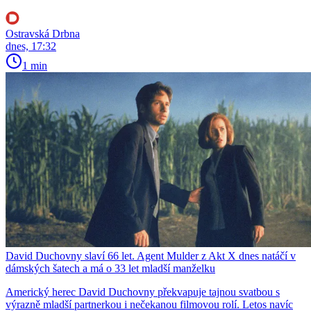
Ostravská Drbna
dnes, 17:32
1 min
David Duchovny slaví 66 let. Agent Mulder z Akt X dnes natáčí v
dámských šatech a má o 33 let mladší manželku
Americký herec David Duchovny překvapuje tajnou svatbou s
výrazně mladší partnerkou i nečekanou filmovou rolí. Letos navíc