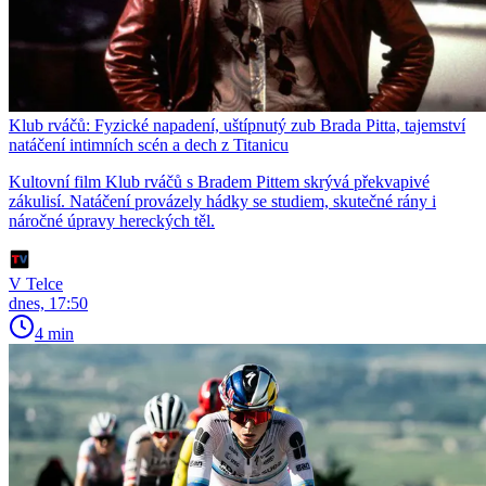
Klub rváčů: Fyzické napadení, uštípnutý zub Brada Pitta, tajemství
natáčení intimních scén a dech z Titanicu
Kultovní film Klub rváčů s Bradem Pittem skrývá překvapivé
zákulisí. Natáčení provázely hádky se studiem, skutečné rány i
náročné úpravy hereckých těl.
V Telce
dnes, 17:50
4 min