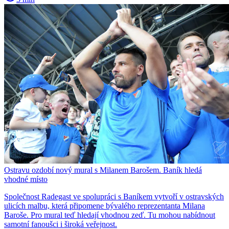
Ostravu ozdobí nový mural s Milanem Barošem. Baník hledá
vhodné místo
Společnost Radegast ve spolupráci s Baníkem vytvoří v ostravských
ulicích malbu, která připomene bývalého reprezentanta Milana
Baroše. Pro mural teď hledají vhodnou zeď. Tu mohou nabídnout
samotní fanoušci i široká veřejnost.