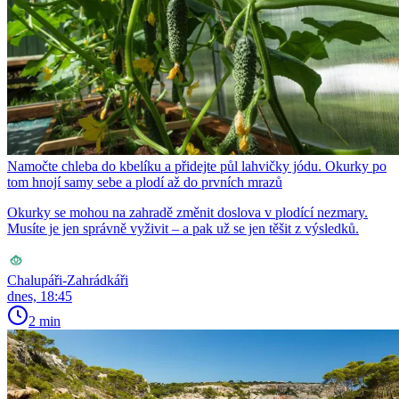
Namočte chleba do kbelíku a přidejte půl lahvičky jódu. Okurky po
tom hnojí samy sebe a plodí až do prvních mrazů
Okurky se mohou na zahradě změnit doslova v plodící nezmary.
Musíte je jen správně vyživit – a pak už se jen těšit z výsledků.
Chalupáři-Zahrádkáři
dnes, 18:45
2 min