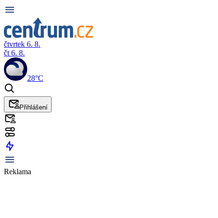
čtvrtek 6. 8.
čt 6. 8.
28°C
Přihlášení
Reklama