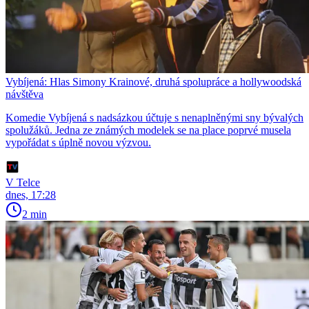
Vybíjená: Hlas Simony Krainové, druhá spolupráce a hollywoodská
návštěva
Komedie Vybíjená s nadsázkou účtuje s nenaplněnými sny bývalých
spolužáků. Jedna ze známých modelek se na place poprvé musela
vypořádat s úplně novou výzvou.
V Telce
dnes, 17:28
2 min