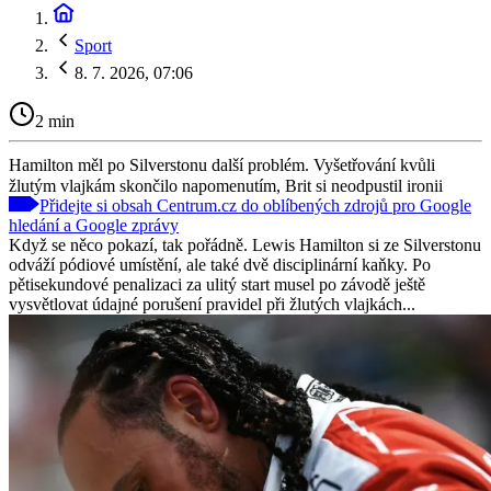
Sport
8. 7. 2026, 07:06
2 min
Hamilton měl po Silverstonu další problém. Vyšetřování kvůli
žlutým vlajkám skončilo napomenutím, Brit si neodpustil ironii
Přidejte si obsah Centrum.cz do oblíbených zdrojů pro Google
hledání a Google zprávy
Když se něco pokazí, tak pořádně. Lewis Hamilton si ze Silverstonu
odváží pódiové umístění, ale také dvě disciplinární kaňky. Po
pětisekundové penalizaci za ulitý start musel po závodě ještě
vysvětlovat údajné porušení pravidel při žlutých vlajkách...