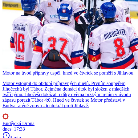
Motor na úvod přípravy uspěl, hned ve čtvrtek se poměří s Jihlavou
Motor vstoupil do období přípravných duelů. Prvním soupeřem
Jihočechů byl Tábor. Zejména domácí útok byl složen z mladších
tváří týmu. Jihočeši dokázali i díky dvěma brzkým trefám v úvodu
zápasu porazit Tábor 4:0. Hned ve čtvrtek se Motor představí v
Budvar aréně znovu - tentokrát proti Jihlavě.
Budějcká Drbna
dnes, 17:33
3 min