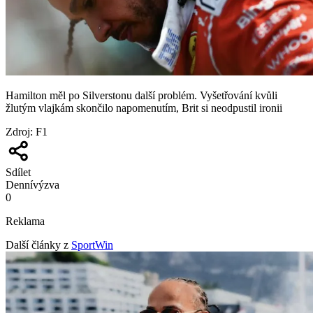
Hamilton měl po Silverstonu další problém. Vyšetřování kvůli
žlutým vlajkám skončilo napomenutím, Brit si neodpustil ironii
Zdroj
:
F1
Sdílet
Denní
výzva
0
Reklama
Další články z
SportWin