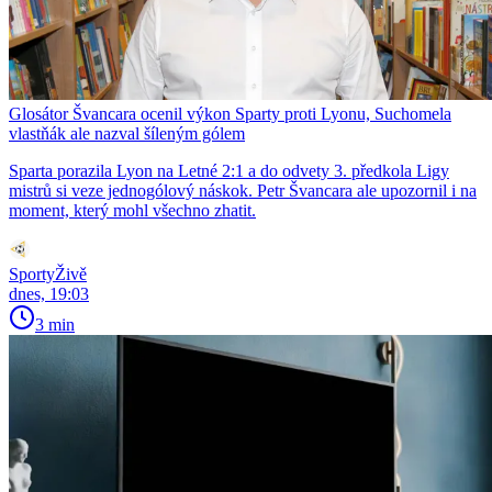
Glosátor Švancara ocenil výkon Sparty proti Lyonu, Suchomela
vlastňák ale nazval šíleným gólem
Sparta porazila Lyon na Letné 2:1 a do odvety 3. předkola Ligy
mistrů si veze jednogólový náskok. Petr Švancara ale upozornil i na
moment, který mohl všechno zhatit.
SportyŽivě
dnes, 19:03
3 min