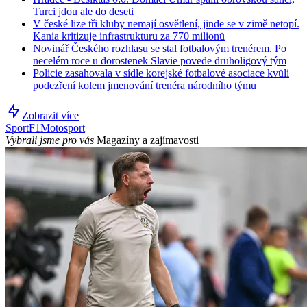
Turci jdou ale do deseti
V české lize tři kluby nemají osvětlení, jinde se v zimě netopí.
Kania kritizuje infrastrukturu za 770 milionů
Novinář Českého rozhlasu se stal fotbalovým trenérem. Po
necelém roce u dorostenek Slavie povede druholigový tým
Policie zasahovala v sídle korejské fotbalové asociace kvůli
podezření kolem jmenování trenéra národního týmu
Zobrazit více
Sport
F1
Motosport
Vybrali jsme pro vás
Magazíny a zajímavosti