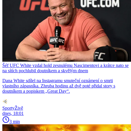
Šéf UFC White vzdal hold zesnulému Nascimentovi a krátce nato se
na sítích pochlubil doutníkem a skvělým dnem
Dana White sdílel na Instagramu smuteční oznámení o smrti
vlastního zápasníka. Zhruba hodinu až dvě poté přidal story s
doutníkem a popiskem „Great Day“.
SportyŽivě
dnes, 18:01
3 min