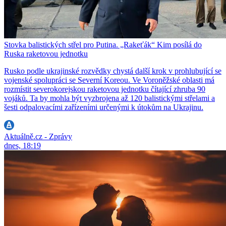
Stovka balistických střel pro Putina. „Rakeťák“ Kim posílá do
Ruska raketovou jednotku
Rusko podle ukrajinské rozvědky chystá další krok v prohlubující se
vojenské spolupráci se Severní Koreou. Ve Voroněžské oblasti má
rozmístit severokorejskou raketovou jednotku čítající zhruba 90
vojáků. Ta by mohla být vyzbrojena až 120 balistickými střelami a
šesti odpalovacími zařízeními určenými k útokům na Ukrajinu.
Aktuálně.cz - Zprávy
dnes, 18:19