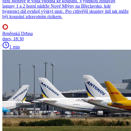
jižní Moravě je voda vhodná ke koupání. Výjimkou zůstávají
laguny 1 a 2 horní nádrže Nové Mlýny na Břeclavsku, kde
hygienici dál evidují výskyt sinic. Pro citlivější skupiny lidí tak může
být koupání zdravotním rizikem.
Brněnská Drbna
dnes, 18:30
1 min