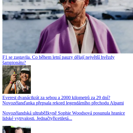
F1 se zastavila. Co během letní pauzy dělají největší hvězdy
šampionátu?
Everest dvanáctkrát za sebou a 2000 kilometrů za 29 dní?
Novozélanďanka přepsala rekord legendárního přechodu Alpami
Novozélandská ultraběžkyně Sophie Woodsová posunula hranice
lidské vytrvalosti. Jednačtyřicetiletá...