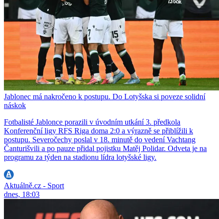
Jablonec má nakročeno k postupu. Do Lotyšska si poveze solidní
náskok
Fotbalisté Jablonce porazili v úvodním utkání 3. předkola
Konferenční ligy RFS Riga doma 2:0 a výrazně se přiblížili k
postupu. Severočechy poslal v 18. minutě do vedení Vachtang
Čanturišvili a po pauze přidal pojistku Matěj Polidar. Odveta je na
programu za týden na stadionu lídra lotyšské ligy.
Aktuálně.cz - Sport
dnes, 18:03