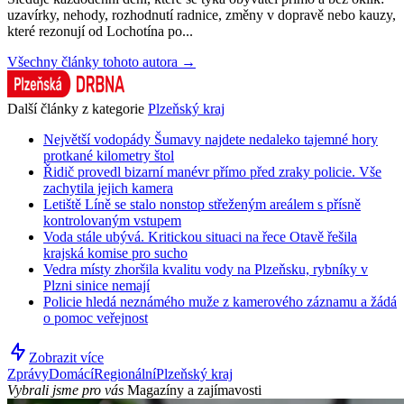
uzavírky, nehody, rozhodnutí radnice, změny v dopravě nebo kauzy,
které rezonují od Lochotína po...
Všechny články tohoto autora →
Další články z kategorie
Plzeňský kraj
Největší vodopády Šumavy najdete nedaleko tajemné hory
protkané kilometry štol
Řidič provedl bizarní manévr přímo před zraky policie. Vše
zachytila jejich kamera
Letiště Líně se stalo nonstop střeženým areálem s přísně
kontrolovaným vstupem
Voda stále ubývá. Kritickou situaci na řece Otavě řešila
krajská komise pro sucho
Vedra místy zhoršila kvalitu vody na Plzeňsku, rybníky v
Plzni sinice nemají
Policie hledá neznámého muže z kamerového záznamu a žádá
o pomoc veřejnost
Zobrazit více
Zprávy
Domácí
Regionální
Plzeňský kraj
Vybrali jsme pro vás
Magazíny a zajímavosti