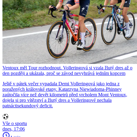
Ventoux měl Tour rozhodnout. Volleringová si vzala žlutý dres až o
den později a ukázala, proč se závod nevyhrává jedním kopcem
Ještě v pátek večer vypadala Demi Volleringová jako jedna z
poražených královské etapy. Katarzyna Niewiadoma-Phinney
zaútočila více než devět kilometrů před vrcholem Mont Ventoux,
dojela si pro vítězství a žlutý dres a Volleringové nechala
patnáctisekundový deficit.
Vše o sportu
dnes, 17:06