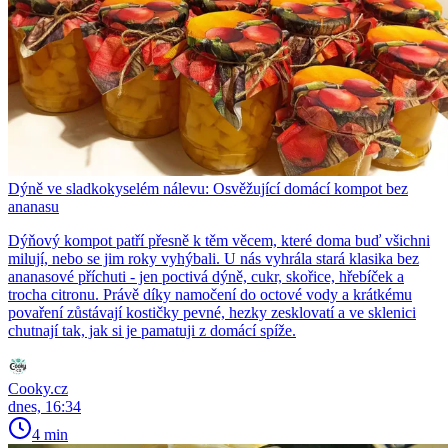
Dýně ve sladkokyselém nálevu: Osvěžující domácí kompot bez
ananasu
Dýňový kompot patří přesně k těm věcem, které doma buď všichni
milují, nebo se jim roky vyhýbali. U nás vyhrála stará klasika bez
ananasové příchuti - jen poctivá dýně, cukr, skořice, hřebíček a
trocha citronu. Právě díky namočení do octové vody a krátkému
povaření zůstávají kostičky pevné, hezky zesklovatí a ve sklenici
chutnají tak, jak si je pamatuji z domácí spíže.
Cooky.cz
dnes, 16:34
4 min