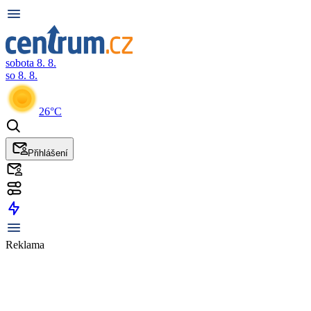
sobota 8. 8.
so 8. 8.
26°C
Přihlášení
Reklama