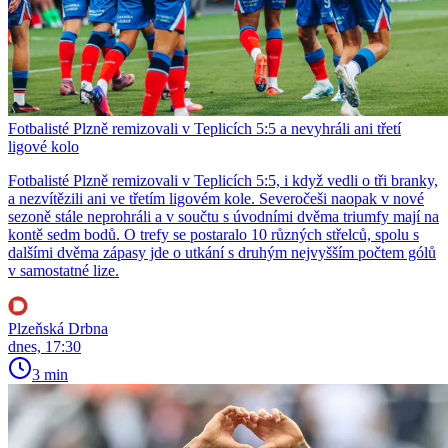
Fotbalisté Plzně remizovali v Teplicích 5:5 a nevyhráli ani třetí
ligové kolo
Fotbalisté Plzně remizovali v Teplicích 5:5, i když vedli o tři branky,
a nezvítězili ani ve třetím ligovém kole. Severočeši naopak v nové
sezoně stále neprohráli a v součtu s úvodními dvěma triumfy mají na
kontě sedm bodů. O trefy se postaralo 10 různých střelců, spolu s
dalšími dvěma zápasy jde o utkání s druhým nejvyšším počtem gólů
v samostatné lize.
Plzeňská Drbna
dnes, 17:30
3 min