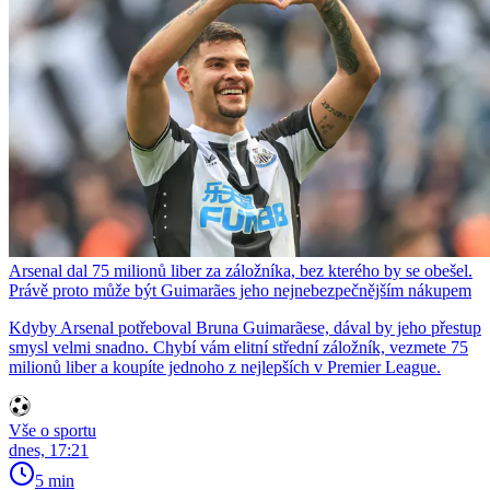
Arsenal dal 75 milionů liber za záložníka, bez kterého by se obešel.
Právě proto může být Guimarães jeho nejnebezpečnějším nákupem
Kdyby Arsenal potřeboval Bruna Guimarãese, dával by jeho přestup
smysl velmi snadno. Chybí vám elitní střední záložník, vezmete 75
milionů liber a koupíte jednoho z nejlepších v Premier League.
Vše o sportu
dnes, 17:21
5 min