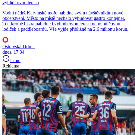
vyhlídkovou terasu
Vodní nádrž Karvinské moře nabídne svým návštěvníkům nové
občerstvení. Město na místě nechalo vybudovat gastro kontejner.
Ten kromě bistra nabídne i vyhlídkovou terasu nebo půjčovnu
lodiček a paddleboardů. Vše vyjde přibližně na 2,6 milionu korun.
Ostravská Drbna
dnes, 17:34
1 min
Reklama