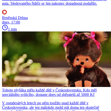
auta. Sledovaného řidiče se jim nakonec dopadnout podařilo.
Brněnská Drbna
dnes, 17:00
1 min
Tohoto plyšáka mělo každé dítě v Československu. Kdo měl
speciálního svítícího, dostane dnes od sběratelů až 5000 Kč
V osmdesátých letech po něm toužilo snad každé dítě v
Československu, ale jen málokdo mohl mít doma ten skutečně