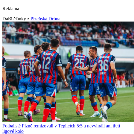
Reklama
Další články z
Plzeňská Drbna
Fotbalisté Plzně remizovali v Teplicích 5:5 a nevyhráli ani třetí
ligové kolo