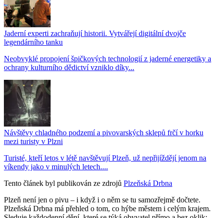
Jaderní experti zachraňují historii. Vytvářejí digitální dvojče
legendárního tanku
Neobvyklé propojení špičkových technologií z jaderné energetiky a
ochrany kulturního dědictví vzniklo díky...
Návštěvy chladného podzemí a pivovarských sklepů frčí v horku
mezi turisty v Plzni
Turisté, kteří letos v létě navštěvují Plzeň, už nepřijíždějí jenom na
víkendy jako v minulých letech....
Tento článek byl publikován ze zdrojů
Plzeňská Drbna
Plzeň není jen o pivu – i když i o něm se tu samozřejmě dočtete.
Plzeňská Drbna má přehled o tom, co hýbe městem i celým krajem.
Sleduje každodenní dění, které se týká obyvatel přímo a bez oklik: