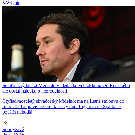
4 min
Sparťanský klenot Mercado v hledáčku velkoklubů. Od Rosického
ale dostal nálepku o neprodejnosti
Čtyřiadvacetiletý ekvádorský křídelník má na Letné smlouvu do
roku 2029 a právě rozhodl klíčový duel Ligy mistrů. Sparta ho
pouštět nehodlá.
SportyŽivě
dnes, 17:16