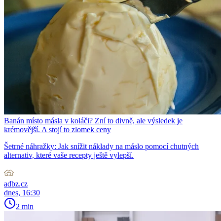
Banán místo másla v koláči? Zní to divně, ale výsledek je
krémovější. A stojí to zlomek ceny
Šetrné náhražky: Jak snížit náklady na máslo pomocí chutných
alternativ, které vaše recepty ještě vylepší.
adbz.cz
dnes, 16:30
2 min