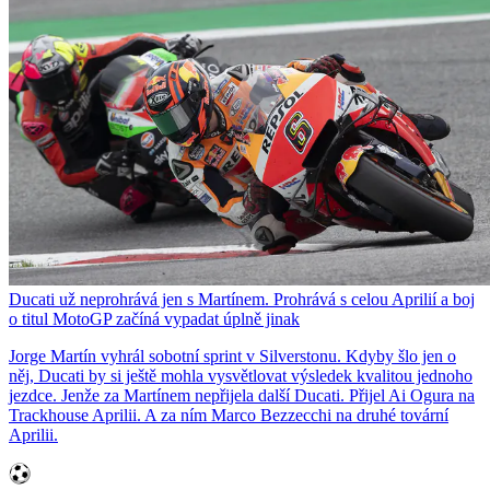
Ducati už neprohrává jen s Martínem. Prohrává s celou Aprilií a boj
o titul MotoGP začíná vypadat úplně jinak
Jorge Martín vyhrál sobotní sprint v Silverstonu. Kdyby šlo jen o
něj, Ducati by si ještě mohla vysvětlovat výsledek kvalitou jednoho
jezdce. Jenže za Martínem nepřijela další Ducati. Přijel Ai Ogura na
Trackhouse Aprilii. A za ním Marco Bezzecchi na druhé tovární
Aprilii.