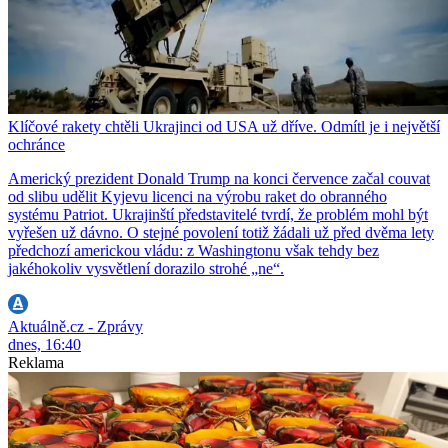
Klíčové rakety chtěli Ukrajinci od USA už dříve. Odmítl je i největší
ochránce
Americký prezident Donald Trump na konci července začal couvat
od slibu udělit Kyjevu licenci na výrobu raket do obranného
systému Patriot. Ukrajinští představitelé tvrdí, že problém mohl být
vyřešen už dávno. O stejné povolení totiž žádali už před dvěma lety
předchozí americkou vládu: z Washingtonu však tehdy bez
jakéhokoliv vysvětlení dorazilo strohé „ne“.
Aktuálně.cz - Zprávy
dnes, 16:40
Reklama