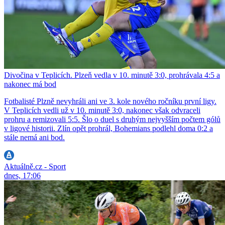
Divočina v Teplicích. Plzeň vedla v 10. minutě 3:0, prohrávala 4:5 a
nakonec má bod
Fotbalisté Plzně nevyhráli ani ve 3. kole nového ročníku první ligy.
V Teplicích vedli už v 10. minutě 3:0, nakonec však odvraceli
prohru a remizovali 5:5. Šlo o duel s druhým nejvyšším počtem gólů
v ligové historii. Zlín opět prohrál, Bohemians podlehl doma 0:2 a
stále nemá ani bod.
Aktuálně.cz - Sport
dnes, 17:06