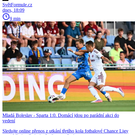
SvětFormule.cz
dnes, 18:09
9 min
Mladá Boleslav - Sparta 1:0. Domácí jdou po parádní akci do
vedení
Sledujte online přenos z utkání třetího kola fotbalové Chance Ligy