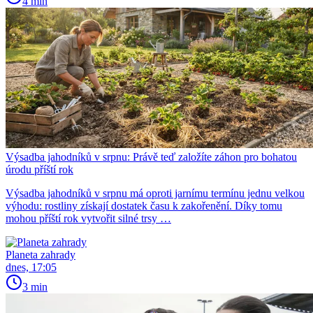
4 min
Výsadba jahodníků v srpnu: Právě teď založíte záhon pro bohatou
úrodu příští rok
Výsadba jahodníků v srpnu má oproti jarnímu termínu jednu velkou
výhodu: rostliny získají dostatek času k zakořenění. Díky tomu
mohou příští rok vytvořit silné trsy …
Planeta zahrady
dnes, 17:05
3 min