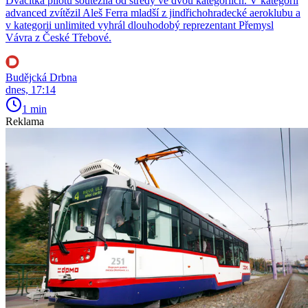
Dvacítka pilotů soutěžila od středy ve dvou kategoriích. V kategorii
advanced zvítězil Aleš Ferra mladší z jindřichohradecké aeroklubu a
v kategorii unlimited vyhrál dlouhodobý reprezentant Přemysl
Vávra z České Třebové.
Budějcká Drbna
dnes, 17:14
1 min
Reklama