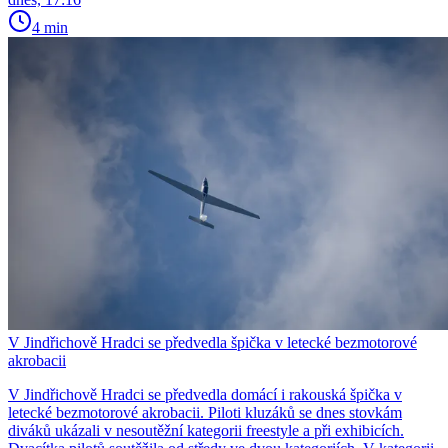
4 min
V Jindřichově Hradci se předvedla špička v letecké bezmotorové
akrobacii
V Jindřichově Hradci se předvedla domácí i rakouská špička v
letecké bezmotorové akrobacii. Piloti kluzáků se dnes stovkám
diváků ukázali v nesoutěžní kategorii freestyle a při exhibicích.