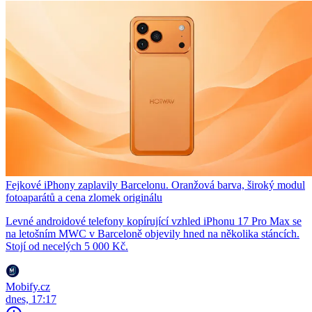
Fejkové iPhony zaplavily Barcelonu. Oranžová barva, široký modul
fotoaparátů a cena zlomek originálu
Levné androidové telefony kopírující vzhled iPhonu 17 Pro Max se
na letošním MWC v Barceloně objevily hned na několika stáncích.
Stojí od necelých 5 000 Kč.
Mobify.cz
dnes, 17:17