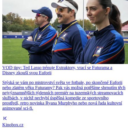
VOD tipy: Ted Lasso trénuje Extraktory, vrací se Futurama a
Disney zkouší svou Euforii
Stýská se vám po mistrovství světa ve fotbale, po skončené Euforii
nebo zlatém věku Futuramy? Pak vás možná potěšíme shrnutím těch
nejvýznamnějších týdenních premiér na tuzemských streamovacích
službách, v nichž nechybí úspěšná komedie ze sportovního
prostředí, retro novinka Ryana Murphyho nebo nová řada kultovní
animované sci-fi.
Kinobox.cz