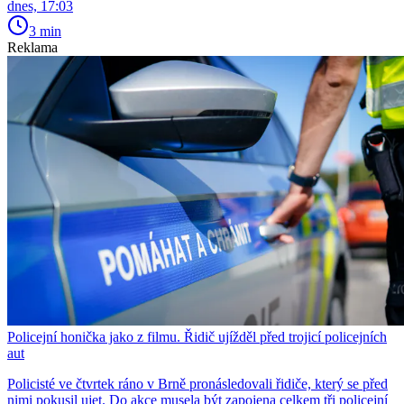
dnes, 17:03
3 min
Reklama
Policejní honička jako z filmu. Řidič ujížděl před trojicí policejních
aut
Policisté ve čtvrtek ráno v Brně pronásledovali řidiče, který se před
nimi pokusil ujet. Do akce musela být zapojena celkem tři policejní