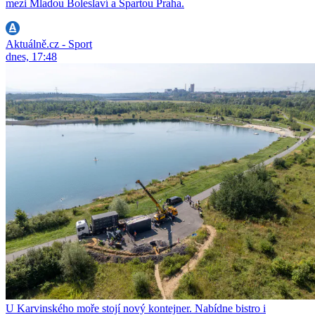
mezi Mladou Boleslaví a Spartou Praha.
Aktuálně.cz - Sport
dnes, 17:48
U Karvinského moře stojí nový kontejner. Nabídne bistro i