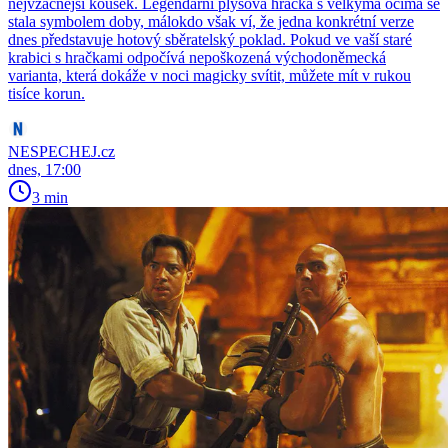
nejvzácnější kousek. Legendární plyšová hračka s velkýma očima se
stala symbolem doby, málokdo však ví, že jedna konkrétní verze
dnes představuje hotový sběratelský poklad. Pokud ve vaší staré
krabici s hračkami odpočívá nepoškozená východoněmecká
varianta, která dokáže v noci magicky svítit, můžete mít v rukou
tisíce korun.
NESPECHEJ.cz
dnes, 17:00
3 min