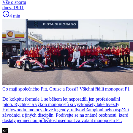
Vše o sportu
dnes, 18:11
4 min
Co mají společného Pitt, Cruise a Rossi? Všichni řídili monopost F1
Do kokpitu formule 1 se během let neposadili jen profesionální
piloti. Rychlost a výkon monopostů si vyzkoušely také hvězdy
Hollywoodu, motocyklové legendy, rallyoví šampioni nebo úspěšní
závodníci z jiných disciplín. Podívejte se na známé osobnosti, které
dostaly jedinečnou příležitost usednout za volant monopostu F1.