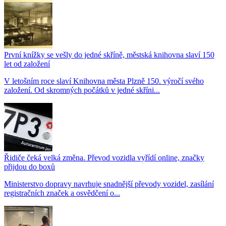
První knížky se vešly do jedné skříně, městská knihovna slaví 150
let od založení
V letošním roce slaví Knihovna města Plzně 150. výročí svého
založení. Od skromných počátků v jedné skříni...
Řidiče čeká velká změna. Převod vozidla vyřídí online, značky
přijdou do boxů
Ministerstvo dopravy navrhuje snadnější převody vozidel, zasílání
registračních značek a osvědčení o...