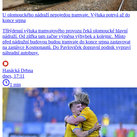
U olomouckého nádraží nepojedou tramvaje. Výluka potrvá až do
konce srpna
Třítýdenní výluka tramvajového provozu čeká olomoucké hlavní
nádraží. Od zítřka tam začne výměna výhybek a kolejnic. Místo
před nádražní budovou budou tramvaje do konce srpna zastavovat
na zastávce Kosmonautů. Do Pavloviček dopravní podnik vypraví
náhradní autobusy.
Hanácká Drbna
dnes, 17:11
1 min