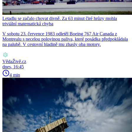
Letadlu se začalo chovat divně. Za 63 minut čiré hrůzy mohla
triviální matematická chyba
V sobotu 23. července 1983 odletěl Boeing 767 Air Canada z
Montrealu s necelou polovinou paliva, které posádka předpokládala
na palubě. V cestovní hladině mu zhasly oba motory.
VědaŽivě.cz
dnes, 16:45
4 min