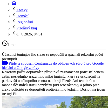
Zprávy
Domácí
Regionální
Plzeňský kraj
8. 7. 2026, 04:31
1 min
Účastníci tuningového srazu se nepoučili a spáchali rekordní počet
přestupků
Přidejte si obsah Centrum.cz do oblíbených zdrojů pro Google
hledání a Google zprávy
Rekordní počet dopravních přestupků zaznamenali policisté během
zatím posledního srazu milovníků tuningu, který se uskutečnil na
parkovišti u nákupního centra na okraji Plzně. Ani tentokrát u
mnoha účastníků srazu nezvítězil pud sebezáchovy a přímo před
zraky policistů se dopouštěli protiprávního jednání. Došlo i na jeden
trestný čin.