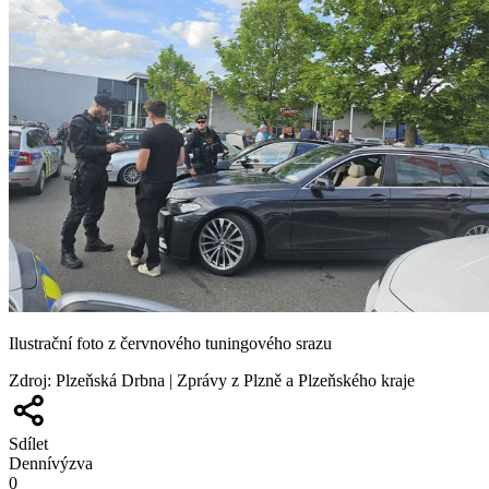
Ilustrační foto z červnového tuningového srazu
Zdroj
:
Plzeňská Drbna | Zprávy z Plzně a Plzeňského kraje
Sdílet
Denní
výzva
0