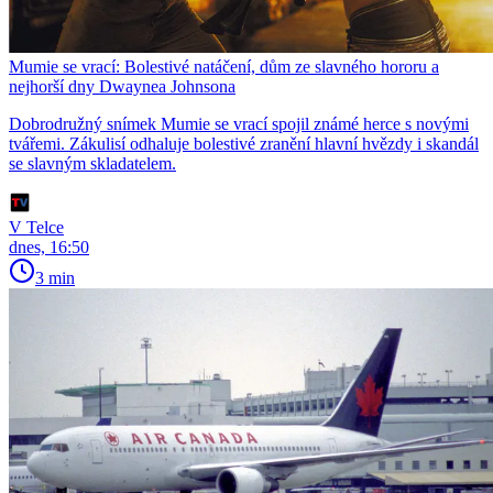
Mumie se vrací: Bolestivé natáčení, dům ze slavného hororu a
nejhorší dny Dwaynea Johnsona
Dobrodružný snímek Mumie se vrací spojil známé herce s novými
tvářemi. Zákulisí odhaluje bolestivé zranění hlavní hvězdy i skandál
se slavným skladatelem.
V Telce
dnes, 16:50
3 min