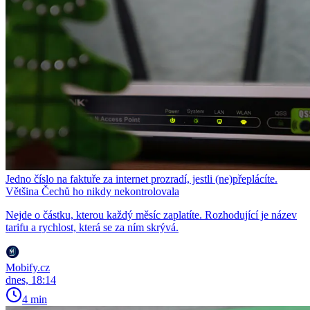
Jedno číslo na faktuře za internet prozradí, jestli (ne)přeplácíte.
Většina Čechů ho nikdy nekontrolovala
Nejde o částku, kterou každý měsíc zaplatíte. Rozhodující je název
tarifu a rychlost, která se za ním skrývá.
Mobify.cz
dnes, 18:14
4 min