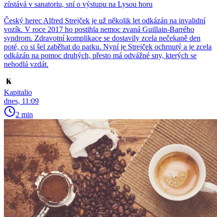
zůstává v sanatoriu, sní o výstupu na Lysou horu
Český herec Alfred Strejček je už několik let odkázán na invalidní
vozík. V roce 2017 ho postihla nemoc zvaná Guillain-Barrého
syndrom. Zdravotní komplikace se dostavily zcela nečekaně den
poté, co si šel zaběhat do parku. Nyní je Strejček ochrnutý a je zcela
odkázán na pomoc druhých, přesto má odvážné sny, kterých se
nehodlá vzdát.
Kapitalio
dnes, 11:09
2 min