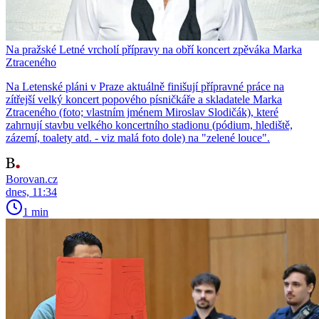
Na pražské Letné vrcholí přípravy na obří koncert zpěváka Marka
Ztraceného
Na Letenské pláni v Praze aktuálně finišují přípravné práce na
zítřejší velký koncert popového písničkáře a skladatele Marka
Ztraceného (foto; vlastním jménem Miroslav Slodičák), které
zahrnují stavbu velkého koncertního stadionu (pódium, hlediště,
zázemí, toalety atd. - viz malá foto dole) na "zelené louce".
Borovan.cz
dnes, 11:34
1 min