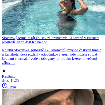
Slovenský termální ráj kousek za hranicemi: 10 bazénů v krásném
prostředí jen za 450 Kč na noc
Na jihu Slovenska, přibližně 120 kilometrů jízdy od českých hranic
u Lanžhota, čeká rozlehlý odpočinkový areál, kde můžete střídat
koupání v termální vodě s tobogany, přírodním jezerem i večerní
zábavou.
Kapitalio
dnes, 11:25
8 min