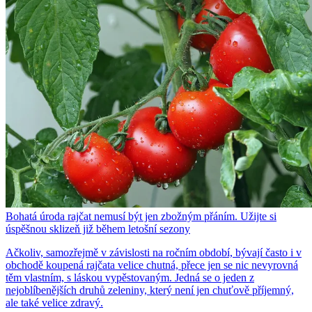
Bohatá úroda rajčat nemusí být jen zbožným přáním. Užijte si
úspěšnou sklizeň již během letošní sezony
Ačkoliv, samozřejmě v závislosti na ročním období, bývají často i v
obchodě koupená rajčata velice chutná, přece jen se nic nevyrovná
těm vlastním, s láskou vypěstovaným. Jedná se o jeden z
nejoblíbenějších druhů zeleniny, který není jen chuťově příjemný,
ale také velice zdravý.