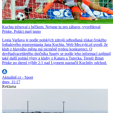
Kuchta trénoval s béčkem. Nejsme tu pro zábavu, vysvětloval
Priske. Poláci mají jasno
Legia Varšava je podle polských zdrojů odhodlaná získat českého
fotbalového reprezentanta Jana Kuchtu. Web Meczyki.pl uvedl, že
klub z hlavního města má nicméně tvrdou konkurenci. O
devětadvacetiletého útočníka Sparty se podle jeho informací zajímají
také další polské týmy a kluby z Kataru a Turecka. Trenér Brian
Priske po úterní výhře 2:1 nad Lyonem naznačil Kuchtův odchod.
Aktuálně.cz - Sport
dnes, 11:17
Reklama