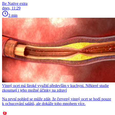
Be Native extra
dnes, 11:29
3 min
Vinný ocet má široké využití především v kuchyni. Některé studie
zkoumají i jeho možné účinky na zdraví
Na první pohled se může zdát, že červený vinný ocet se hodí pouze
k ochucování salátů, ale dokáže toho mnohem více.