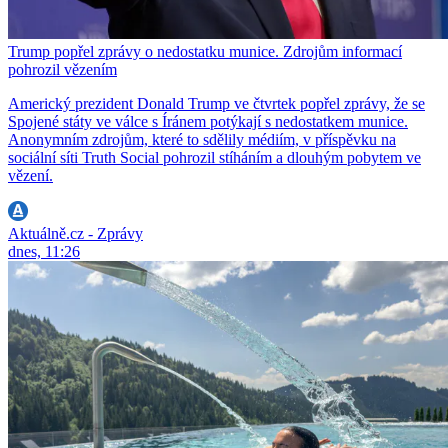
Trump popřel zprávy o nedostatku munice. Zdrojům informací
pohrozil vězením
Americký prezident Donald Trump ve čtvrtek popřel zprávy, že se
Spojené státy ve válce s Íránem potýkají s nedostatkem munice.
Anonymním zdrojům, které to sdělily médiím, v příspěvku na
sociální síti Truth Social pohrozil stíháním a dlouhým pobytem ve
vězení.
Aktuálně.cz - Zprávy
dnes, 11:26