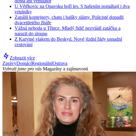
doma ani ventilátor
U Větřkovic na Opavsku hoří les. S hašením pomáhají i dva
vrtulníky
Zapálil kontejnery, chatu i balíky slámy. Policisté dopadli
dvacetiletého žháře
Vážná nehoda u Třince. Mladý řidič nezvládl zatáčku a
narazil do sloupu
Z Karviné vlakem do Beskyd. Nové jízdní řády usnadní
cestování
Zobrazit více
Zprávy
Domácí
Regionální
Ostrava
Vybrali jsme pro vás
Magazíny a zajímavosti