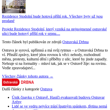
Rezidence Stodolní bude hotová příští rok. Všechny byty už jsou
prodané
Projekt Rezidence Stodolní, který vzniká na stejnojmenné ostravské
ulici bude hotový příští rok v srpnu....
Tento článek byl publikován ze zdrojů
Ostravská Drbna
Ostrava je syrová, upřímná a má svůj rytmus – a Ostravská Drbna to
ví. Přináší zprávy, které jdou rovnou k věci: nehody, rozhodnutí
města, protesty, kulturní dění i příběhy z ulic, které by jinde zapadly.
Nehraje si na formality – mluví tak, jak se v Ostravě žije: na rovinu.
Vedle zpravodajství...
Všechny články tohoto autora →
Další články z kategorie
Ostrava
Únik čpavku v Ostravě. Hasiči evakuovali budovu Ostravar
Arény
Lidé se ve vedru nejvíce trápí špatným spánkem, třetina nemá