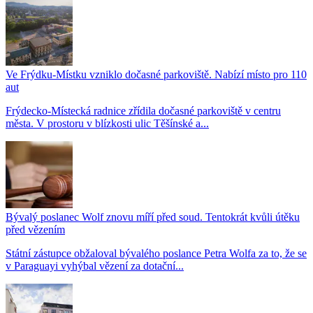
Ve Frýdku-Místku vzniklo dočasné parkoviště. Nabízí místo pro 110
aut
Frýdecko-Místecká radnice zřídila dočasné parkoviště v centru
města. V prostoru v blízkosti ulic Těšínské a...
Bývalý poslanec Wolf znovu míří před soud. Tentokrát kvůli útěku
před vězením
Státní zástupce obžaloval bývalého poslance Petra Wolfa za to, že se
v Paraguayi vyhýbal vězení za dotační...