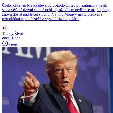
Česko čeká jen krátká úleva od tropických teplot. Zatímco v pátek
se na většině území citelně ochladí, už během neděle se mají teploty
znovu dostat nad třicet stupňů. Na jihu Moravy navíc přetrvává
mimořádná tepelná zátěž a vysoké riziko požárů.
Trendy Život
dnes, 11:27
2 min