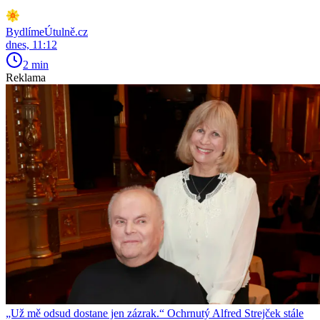
BydlímeÚtulně.cz
dnes, 11:12
2 min
Reklama
„Už mě odsud dostane jen zázrak.“ Ochrnutý Alfred Strejček stále