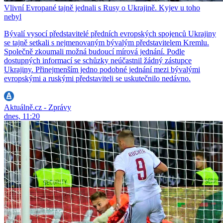
Vlivní Evropané tajně jednali s Rusy o Ukrajině. Kyjev u toho
nebyl
Bývalí vysocí představitelé předních evropských spojenců Ukrajiny
se tajně setkali s nejmenovaným bývalým představitelem Kremlu.
Společně zkoumali možná budoucí mírová jednání. Podle
dostupných informací se schůzky neúčastnil žádný zástupce
Ukrajiny. Přinejmenším jedno podobné jednání mezi bývalými
evropskými a ruskými představiteli se uskutečnilo nedávno.
Aktuálně.cz - Zprávy
dnes, 11:20