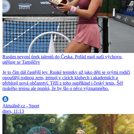
Rusům nevoní úprk talentů do Česka. Pořád mají naši výchovu,
utěšuje se Tarpiščev
Je to čím dál častější jev. Ruské tenistky už jako děti se svými rodiči
opouštějí rodnou zem, trénují v cizích klubech i akademiích a
přebírají nová občanství. Těží z toho například i český tenis. Šéf
ruského tenisu ale popírá, že by šlo o něco významného.
Aktuálně.cz - Sport
dnes, 11:13