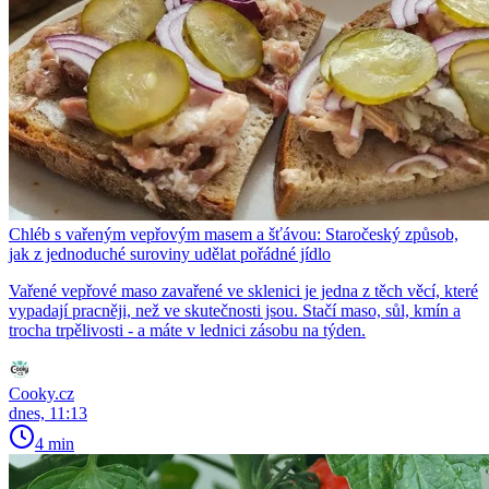
Chléb s vařeným vepřovým masem a šťávou: Staročeský způsob,
jak z jednoduché suroviny udělat pořádné jídlo
Vařené vepřové maso zavařené ve sklenici je jedna z těch věcí, které
vypadají pracněji, než ve skutečnosti jsou. Stačí maso, sůl, kmín a
trocha trpělivosti - a máte v lednici zásobu na týden.
Cooky.cz
dnes, 11:13
4 min