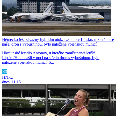
Německo řeší závažný hybridní útok. Letadlo v Lipsku, u kterého se
našel dron s výbušninou, bylo naložené vojenskou municí
Ukrajinské letadlo Antonov, u kterého zaměstnanci letiště
Lipsko/Halle našli v noci na středu dron s výbušninou, bylo
naložené vojenskou municí. S...
HN.cz
dnes, 11:15