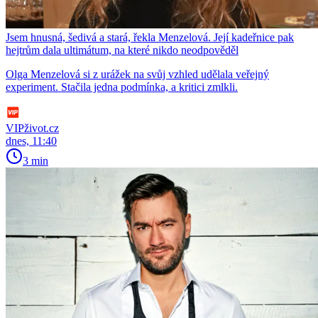
Jsem hnusná, šedivá a stará, řekla Menzelová. Její kadeřnice pak
hejtrům dala ultimátum, na které nikdo neodpověděl
Olga Menzelová si z urážek na svůj vzhled udělala veřejný
experiment. Stačila jedna podmínka, a kritici zmlkli.
VIPživot.cz
dnes, 11:40
3 min