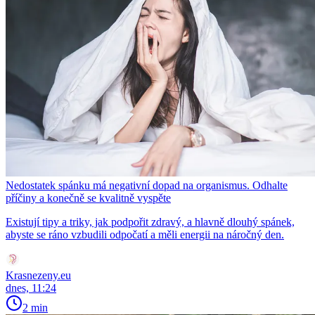
Nedostatek spánku má negativní dopad na organismus. Odhalte
příčiny a konečně se kvalitně vyspěte
Existují tipy a triky, jak podpořit zdravý, a hlavně dlouhý spánek,
abyste se ráno vzbudili odpočatí a měli energii na náročný den.
Krasnezeny.eu
dnes, 11:24
2 min