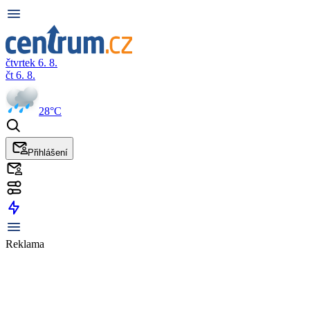
čtvrtek 6. 8.
čt 6. 8.
28°C
Přihlášení
Reklama