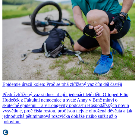
Epidemie úrazů kolen: Proč se trhá zkřížený vaz čím dál častěji
Přední zkřížený vaz si dnes trhají i jedenáctileté děti. Ortoped Filip
Hudeček z Fakultní nemocnice u svaté Anny v Brně mluví o
skutečné epidemii – a v Longevity podcastu Hospodářských novin
vysvětluje, proč čísla rostou, proč jsou nejvíc ohrožená děvčata a jak
jednoduchá pětiminutová rozcvička dokáže riziko snížit až o
polovinu.