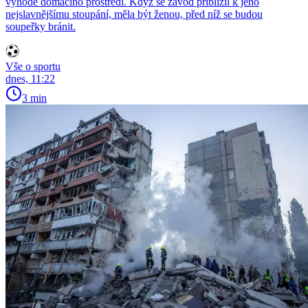
výhodě domácího prostředí. Když se závod přiblížil k jeho
nejslavnějšímu stoupání, měla být ženou, před níž se budou
soupeřky bránit.
Vše o sportu
dnes, 11:22
3 min