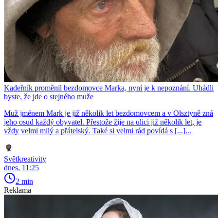
Kadeřník proměnil bezdomovce Marka, nyní je k nepoznání. Uhádli
byste, že jde o stejného muže
Muž jménem Mark je již několik let bezdomovcem a v Olsztyně zná
jeho osud každý obyvatel. Přestože žije na ulici již několik let, je
vždy velmi milý a přátelský. Také si velmi rád povídá s [...]...
Světkreativity
dnes, 11:25
2 min
Reklama