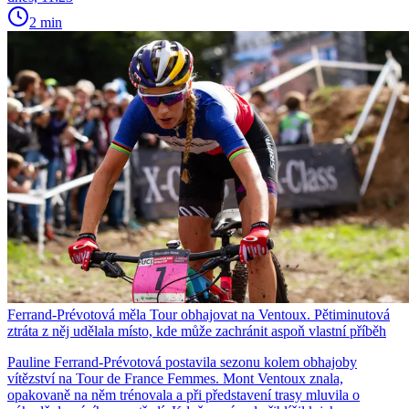
2 min
Ferrand-Prévotová měla Tour obhajovat na Ventoux. Pětiminutová
ztráta z něj udělala místo, kde může zachránit aspoň vlastní příběh
Pauline Ferrand-Prévotová postavila sezonu kolem obhajoby
vítězství na Tour de France Femmes. Mont Ventoux znala,
opakovaně na něm trénovala a při představení trasy mluvila o