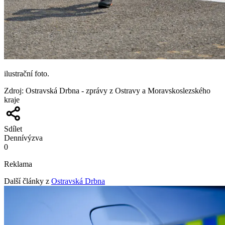
ilustrační foto.
Zdroj
:
Ostravská Drbna - zprávy z Ostravy a Moravskoslezského
kraje
Sdílet
Denní
výzva
0
Reklama
Další články z
Ostravská Drbna