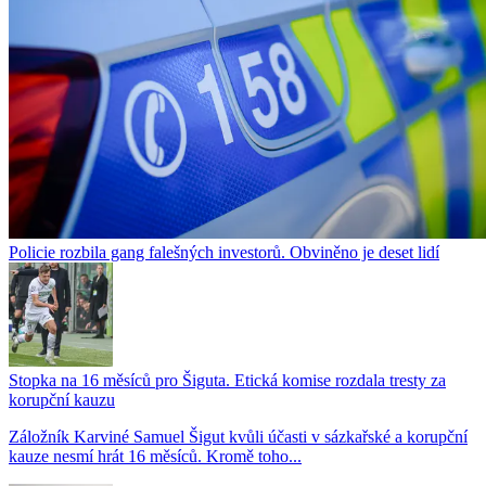
Policie rozbila gang falešných investorů. Obviněno je deset lidí
Stopka na 16 měsíců pro Šiguta. Etická komise rozdala tresty za
korupční kauzu
Záložník Karviné Samuel Šigut kvůli účasti v sázkařské a korupční
kauze nesmí hrát 16 měsíců. Kromě toho...