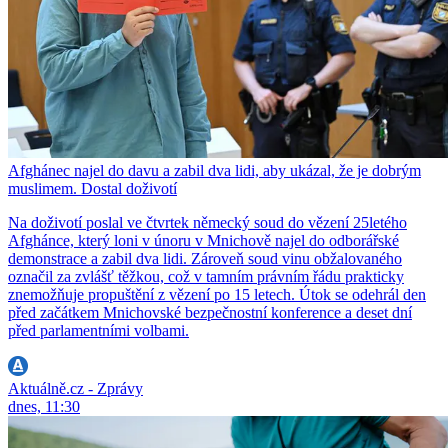
Afghánec najel do davu a zabil dva lidi, aby ukázal, že je dobrým
muslimem. Dostal doživotí
Na doživotí poslal ve čtvrtek německý soud do vězení 25letého
Afghánce, který loni v únoru v Mnichově najel do odborářské
demonstrace a zabil dva lidi. Zároveň soud vinu obžalovaného
označil za zvlášť těžkou, což v tamním právním řádu prakticky
znemožňuje propuštění z vězení po 15 letech. Útok se odehrál den
před začátkem Mnichovské bezpečnostní konference a deset dní
před parlamentními volbami.
Aktuálně.cz - Zprávy
dnes, 11:30