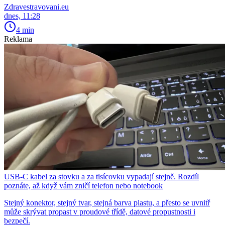
Zdravestravovani.eu
dnes, 11:28
4 min
Reklama
USB-C kabel za stovku a za tisícovku vypadají stejně. Rozdíl
poznáte, až když vám zničí telefon nebo notebook
Stejný konektor, stejný tvar, stejná barva plastu, a přesto se uvnitř
může skrývat propast v proudové třídě, datové propustnosti i
bezpečí.