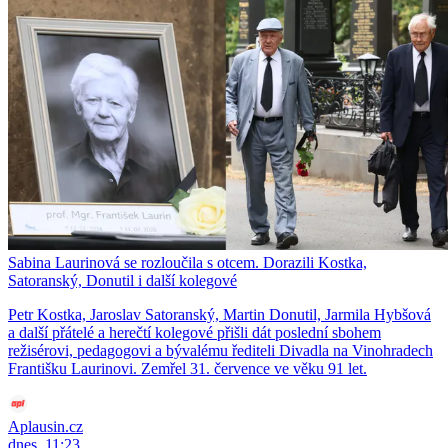
Sabina Laurinová se rozloučila s otcem. Dorazili Kostka,
Satoranský, Donutil i další kolegové
Petr Kostka, Jaroslav Satoranský, Martin Donutil, Jarmila Hybšová
a další přátelé a herečtí kolegové přišli dát poslední sbohem
režisérovi, pedagogovi a bývalému řediteli Divadla na Vinohradech
Františku Laurinovi. Zemřel 31. července ve věku 91 let.
Aplausin.cz
dnes, 11:23