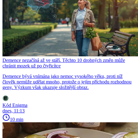
Demence nezačíná až ve stáří. Těchto 10 drobných změn může
chránit mozek už po čtyřicítce
Demence bývá vnímána jako nemoc vysokého věku, proti níž
člověk nemůže udělat mnoho, protože o jejím příchodu rozhodnou
geny. Výzkum však ukazuje složitější obraz.
Kód Enigma
dnes, 11:13
10 min