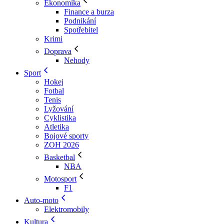
Ekonomika
Finance a burza
Podnikání
Spotřebitel
Krimi
Doprava
Nehody
Sport
Hokej
Fotbal
Tenis
Lyžování
Cyklistika
Atletika
Bojové sporty
ZOH 2026
Basketbal
NBA
Motosport
F1
Auto-moto
Elektromobily
Kultura