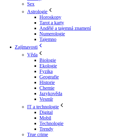
Sex
Astrologie
Horoskopy
Tarot a karty
Andělé a tajemná znamení
Numerologie
Tajemno
Zajímavosti
Věda
Biologie
Ekologie
Fyzika
Geografie
Historie
Chemie
Jazykověda
Vesmír
IT a technologie
Digital
Mobil
Technologie
Trendy
True crime