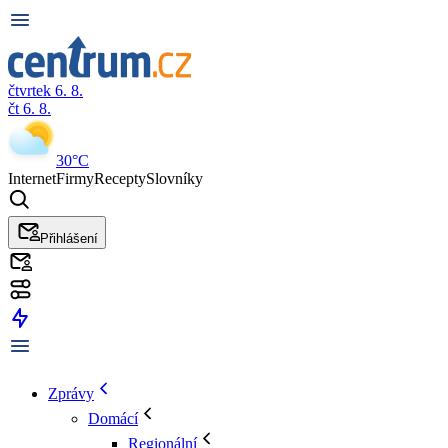
čtvrtek 6. 8.
čt 6. 8.
30°C
Internet
Firmy
Recepty
Slovníky
Přihlášení
Zprávy
Domácí
Regionální