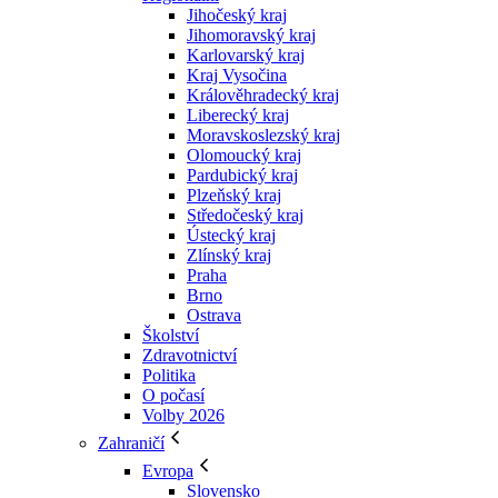
Jihočeský kraj
Jihomoravský kraj
Karlovarský kraj
Kraj Vysočina
Králověhradecký kraj
Liberecký kraj
Moravskoslezský kraj
Olomoucký kraj
Pardubický kraj
Plzeňský kraj
Středočeský kraj
Ústecký kraj
Zlínský kraj
Praha
Brno
Ostrava
Školství
Zdravotnictví
Politika
O počasí
Volby 2026
Zahraničí
Evropa
Slovensko