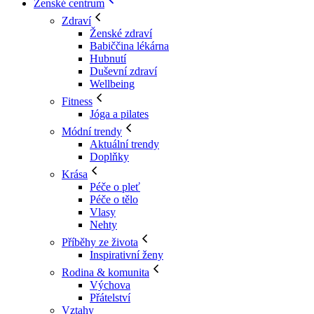
Ženské centrum
Zdraví
Ženské zdraví
Babiččina lékárna
Hubnutí
Duševní zdraví
Wellbeing
Fitness
Jóga a pilates
Módní trendy
Aktuální trendy
Doplňky
Krása
Péče o pleť
Péče o tělo
Vlasy
Nehty
Příběhy ze života
Inspirativní ženy
Rodina & komunita
Výchova
Přátelství
Vztahy