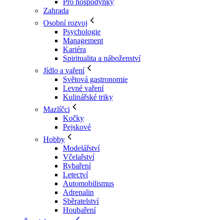
Pro hospodyňky
Zahrada
Osobní rozvoj
Psychologie
Management
Kariéra
Spiritualita a náboženství
Jídlo a vaření
Světová gastronomie
Levné vaření
Kulinářské triky
Mazlíčci
Kočky
Pejskové
Hobby
Modelářství
Včelařství
Rybaření
Letectví
Automobilismus
Adrenalin
Sběratelství
Houbaření