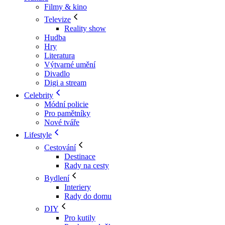
Filmy & kino
Televize
Reality show
Hudba
Hry
Literatura
Výtvarné umění
Divadlo
Digi a stream
Celebrity
Módní policie
Pro pamětníky
Nové tváře
Lifestyle
Cestování
Destinace
Rady na cesty
Bydlení
Interiery
Rady do domu
DIY
Pro kutily