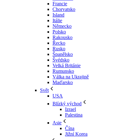
Francie
Chorvatsko
Island
Itálie
Německo
Polsko
Rakousko
Řecko
Rusko
Španělsko
Švédsko
Velká Británie
Rumunsko
Válka na Ukrajině
Maďarsko
Svět
USA
Blízký východ
Izrael
Palestina
Asie
Čína
Jižní Korea