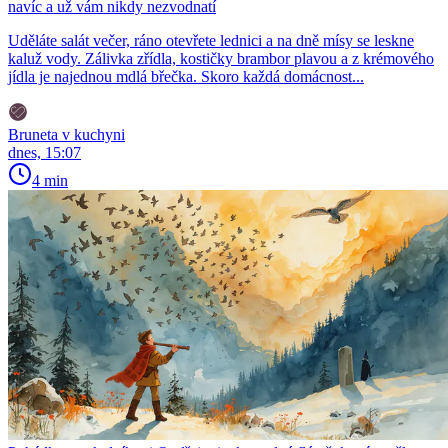
navíc a už vám nikdy nezvodnatí
Uděláte salát večer, ráno otevřete lednici a na dně mísy se leskne
kaluž vody. Zálivka zřídla, kostičky brambor plavou a z krémového
jídla je najednou mdlá břečka. Skoro každá domácnost...
Bruneta v kuchyni
dnes, 15:07
4 min