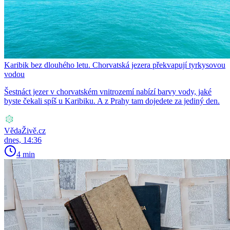
Karibik bez dlouhého letu. Chorvatská jezera překvapují tyrkysovou
vodou
Šestnáct jezer v chorvatském vnitrozemí nabízí barvy vody, jaké
byste čekali spíš u Karibiku. A z Prahy tam dojedete za jediný den.
VědaŽivě.cz
dnes, 14:36
4 min