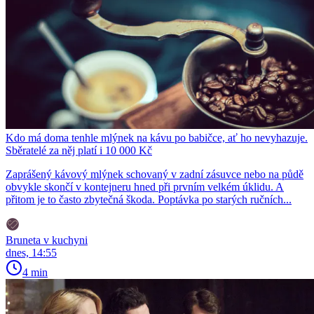
Kdo má doma tenhle mlýnek na kávu po babičce, ať ho nevyhazuje.
Sběratelé za něj platí i 10 000 Kč
Zaprášený kávový mlýnek schovaný v zadní zásuvce nebo na půdě
obvykle skončí v kontejneru hned při prvním velkém úklidu. A
přitom je to často zbytečná škoda. Poptávka po starých ručních...
Bruneta v kuchyni
dnes, 14:55
4 min