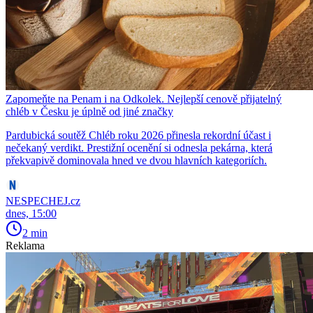
Zapomeňte na Penam i na Odkolek. Nejlepší cenově přijatelný
chléb v Česku je úplně od jiné značky
Pardubická soutěž Chléb roku 2026 přinesla rekordní účast i
nečekaný verdikt. Prestižní ocenění si odnesla pekárna, která
překvapivě dominovala hned ve dvou hlavních kategoriích.
NESPECHEJ.cz
dnes, 15:00
2 min
Reklama