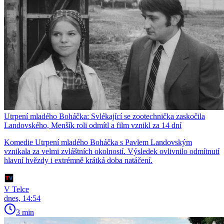
Utrpení mladého Boháčka: Svlékající se zootechnička zaskočila
Landovského, Menšík roli odmítl a film vznikl za 14 dní
Komedie Utrpení mladého Boháčka s Pavlem Landovským
vznikala za velmi zvláštních okolností. Výsledek ovlivnilo odmítnutí
hlavní hvězdy i extrémně krátká doba natáčení.
V Telce
dnes, 14:54
3 min