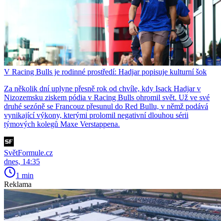
V Racing Bulls je rodinné prostředí: Hadjar popisuje kulturní šok
Za několik dní uplyne přesně rok od chvíle, kdy Isack Hadjar v
Nizozemsku ziskem pódia v Racing Bulls ohromil svět. Už ve své
druhé sezóně se Francouz přesunul do Red Bullu, v němž podává
vynikající výkony, kterými prolomil negativní dlouhou sérii
týmových kolegů Maxe Verstappena.
SvětFormule.cz
dnes, 14:35
1 min
Reklama