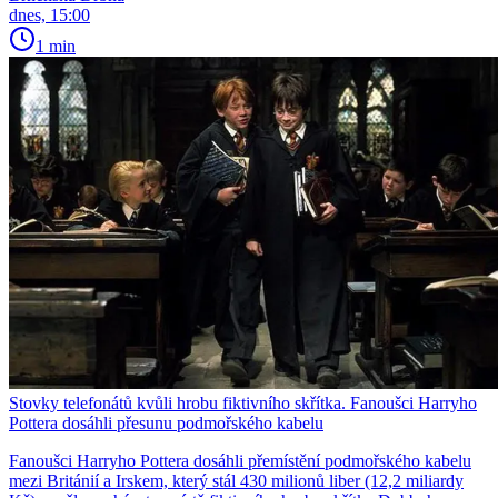
dnes, 15:00
1 min
Stovky telefonátů kvůli hrobu fiktivního skřítka. Fanoušci Harryho
Pottera dosáhli přesunu podmořského kabelu
Fanoušci Harryho Pottera dosáhli přemístění podmořského kabelu
mezi Británií a Irskem, který stál 430 milionů liber (12,2 miliardy