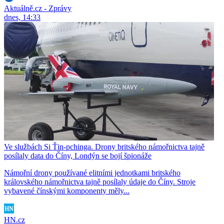
Aktuálně.cz - Zprávy
dnes, 14:33
Ve službách Si Ťin-pchinga. Drony britského námořnictva tajně
posílaly data do Číny, Londýn se bojí špionáže
Námořní drony používané elitními jednotkami britského
královského námořnictva tajně posílaly údaje do Číny. Stroje
vybavené čínskými komponenty měly...
HN.cz