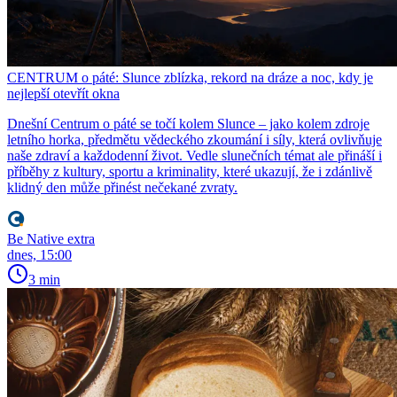
CENTRUM o páté: Slunce zblízka, rekord na dráze a noc, kdy je
nejlepší otevřít okna
Dnešní Centrum o páté se točí kolem Slunce – jako kolem zdroje
letního horka, předmětu vědeckého zkoumání i síly, která ovlivňuje
naše zdraví a každodenní život. Vedle slunečních témat ale přináší i
příběhy z kultury, sportu a kriminality, které ukazují, že i zdánlivě
klidný den může přinést nečekané zvraty.
Be Native extra
dnes, 15:00
3 min