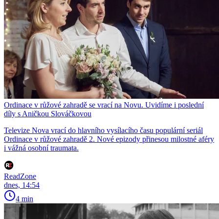
Ordinace v růžové zahradě se vrací na Novu. Uvidíme i poslední
díly s Aničkou Slováčkovou
Televize Nova vrací do hlavního vysílacího času populární seriál
Ordinace v růžové zahradě 2. Nové epizody přinesou milostné aféry
i vážná osobní traumata.
ReadZone
dnes, 14:54
4 min