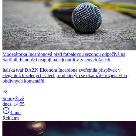
Moderátorka Incardonová před fotbalovou sezonou odpočívá na
Sardinii. Fanoušci reagují na její outfit v zelených šatech
Italská tvář DAZN Eleonora Incardona zveřejnila příspěvek v
elegantních zelených šatech, pod kterým se okamžitě rozjela vlna
obdivných komentářů.
SportyŽivě
dnes, 14:55
3 min
Reklama