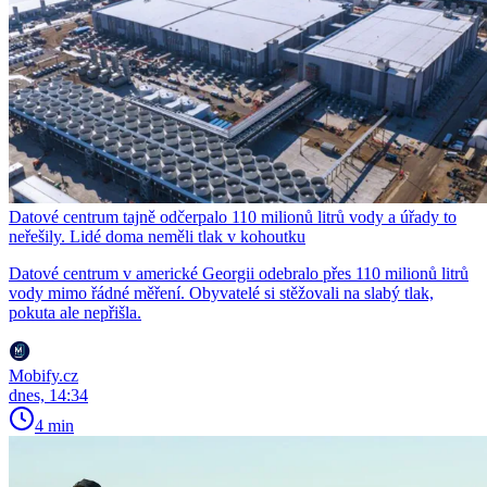
Datové centrum tajně odčerpalo 110 milionů litrů vody a úřady to
neřešily. Lidé doma neměli tlak v kohoutku
Datové centrum v americké Georgii odebralo přes 110 milionů litrů
vody mimo řádné měření. Obyvatelé si stěžovali na slabý tlak,
pokuta ale nepřišla.
Mobify.cz
dnes, 14:34
4 min