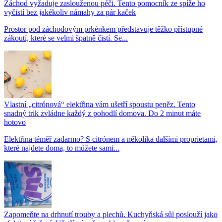
Záchod vyžaduje zaslouženou péči. Tento pomocník ze spíže ho
vyčistí bez jakékoliv námahy za pár kaček
Prostor pod záchodovým prkénkem představuje těžko přístupné
zákoutí, které se velmi špatně čistí. Se...
Vlastní „citrónová“ elektřina vám ušetří spoustu peněz. Tento
snadný trik zvládne každý z pohodlí domova. Do 2 minut máte
hotovo
Elektřina téměř zadarmo? S citrónem a několika dalšími proprietami,
které najdete doma, to můžete sami...
Zapomeňte na drhnutí trouby a plechů. Kuchyňská sůl poslouží jako