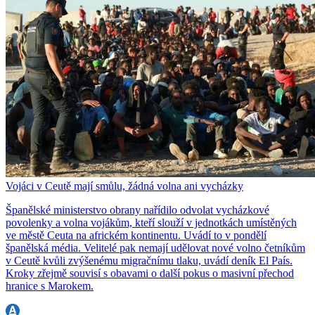
Vojáci v Ceutě mají smůlu, žádná volna ani vycházky
Španělské ministerstvo obrany nařídilo odvolat vycházkové
povolenky a volna vojákům, kteří slouží v jednotkách umístěných
ve městě Ceuta na africkém kontinentu. Uvádí to v pondělí
španělská média. Velitelé pak nemají udělovat nové volno četníkům
v Ceutě kvůli zvýšenému migračnímu tlaku, uvádí deník El País.
Kroky zřejmě souvisí s obavami o další pokus o masivní přechod
hranice s Marokem.