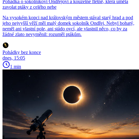
Pohádka o sokolníkovi Ondřejovi a kouzelné flétně, která uměla
zavolat ptáky z celého nebe
Na vysokém kopci nad královským městem stával starý hrad a pod
jeho nejvyšší věží měl malý domek sokolník Ondřej. Nebyl bohatý,
neměl ani vlastní pole, ani stádo ovcí, ale vlastnil něco, co by za
žádné zlato nevyměnil: rozuměl ptákům.
Pohádky bez konce
dnes, 15:05
1 min