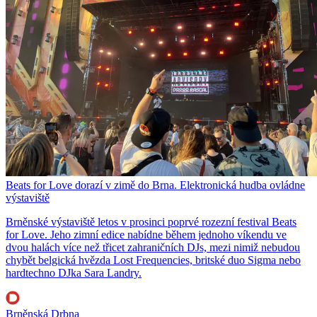
Beats for Love dorazí v zimě do Brna. Elektronická hudba ovládne
výstaviště
Brněnské výstaviště letos v prosinci poprvé rozezní festival Beats
for Love. Jeho zimní edice nabídne během jednoho víkendu ve
dvou halách více než třicet zahraničních DJs, mezi nimiž nebudou
chybět belgická hvězda Lost Frequencies, britské duo Sigma nebo
hardtechno DJka Sara Landry.
Brněnská Drbna