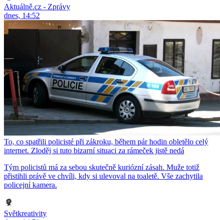
Aktuálně.cz - Zprávy
dnes, 14:52
To, co spatřili policisté při zákroku, během pár hodin obletělo celý
internet. Zloděj si tuto bizarní situaci za rámeček jistě nedá
Tým policistů má za sebou skutečně kuriózní zásah. Muže totiž
přistihli právě ve chvíli, kdy si ulevoval na toaletě. Vše zachytila
policejní kamera.
Světkreativity