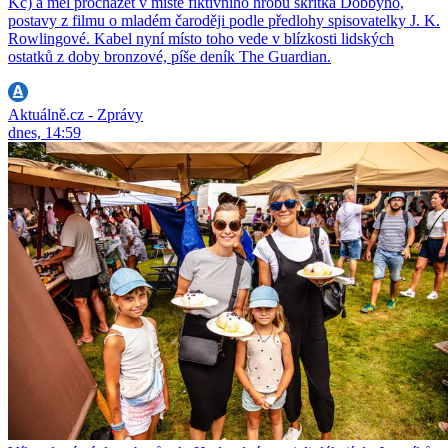
Kč) a měl procházet v místě fiktivního hrobu skřítka Dobbyho,
postavy z filmu o mladém čaroději podle předlohy spisovatelky J. K.
Rowlingové. Kabel nyní místo toho vede v blízkosti lidských
ostatků z doby bronzové, píše deník The Guardian.
Aktuálně.cz - Zprávy
dnes, 14:59