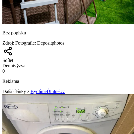
Bez popisku
Zdroj
:
Fotografie: Depositphotos
Sdílet
Denní
výzva
0
Reklama
Další články z
BydlímeÚtulně.cz