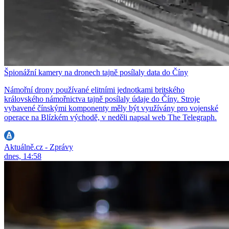
Špionážní kamery na dronech tajně posílaly data do Číny
Námořní drony používané elitními jednotkami britského
královského námořnictva tajně posílaly údaje do Číny. Stroje
vybavené čínskými komponenty měly být využívány pro vojenské
operace na Blízkém východě, v neděli napsal web The Telegraph.
Aktuálně.cz - Zprávy
dnes, 14:58