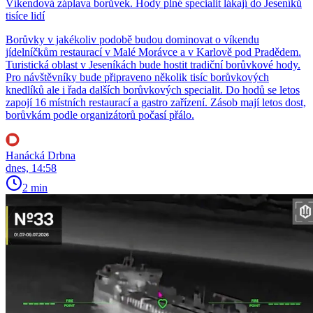
Víkendová záplava borůvek. Hody plné specialit lákají do Jeseníků
tisíce lidí
Borůvky v jakékoliv podobě budou dominovat o víkendu
jídelníčkům restaurací v Malé Morávce a v Karlově pod Pradědem.
Turistická oblast v Jeseníkách bude hostit tradiční borůvkové hody.
Pro návštěvníky bude připraveno několik tisíc borůvkových
knedlíků ale i řada dalších borůvkových specialit. Do hodů se letos
zapojí 16 místních restaurací a gastro zařízení. Zásob mají letos dost,
borůvkám podle organizátorů počasí přálo.
Hanácká Drbna
dnes, 14:58
2 min