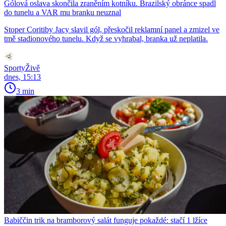
Gólová oslava skončila zraněním kotníku. Brazilský obránce spadl
do tunelu a VAR mu branku neuznal
Stoper Coritiby Jacy slavil gól, přeskočil reklamní panel a zmizel ve
tmě stadionového tunelu. Když se vyhrabal, branka už neplatila.
SportyŽivě
dnes, 15:13
3 min
Babiččin trik na bramborový salát funguje pokaždé: stačí 1 lžíce