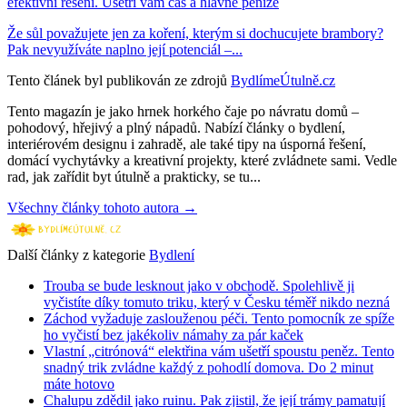
efektivní řešení. Ušetří vám čas a hlavně peníze
Že sůl považujete jen za koření, kterým si dochucujete brambory?
Pak nevyužíváte naplno její potenciál –...
Tento článek byl publikován ze zdrojů
BydlímeÚtulně.cz
Tento magazín je jako hrnek horkého čaje po návratu domů –
pohodový, hřejivý a plný nápadů. Nabízí články o bydlení,
interiérovém designu i zahradě, ale také tipy na úsporná řešení,
domácí vychytávky a kreativní projekty, které zvládnete sami. Vedle
rad, jak zařídit byt útulně a prakticky, se tu...
Všechny články tohoto autora →
Další články z kategorie
Bydlení
Trouba se bude lesknout jako v obchodě. Spolehlivě ji
vyčistíte díky tomuto triku, který v Česku téměř nikdo nezná
Záchod vyžaduje zaslouženou péči. Tento pomocník ze spíže
ho vyčistí bez jakékoliv námahy za pár kaček
Vlastní „citrónová“ elektřina vám ušetří spoustu peněz. Tento
snadný trik zvládne každý z pohodlí domova. Do 2 minut
máte hotovo
Chalupu zdědil jako ruinu. Pak zjistil, že její trámy pamatují