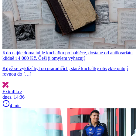
Kdo najde doma tuhle kuchařku po babičce, dostane od antikvariátu
klidně i 4 000 Kč. Češi ji omylem vyhazují
Když se vyklízí byt po prarodičích, staré kuchařky obvykle putují
rovnou do […]
Extrafit.cz
dnes, 14:36
4 min