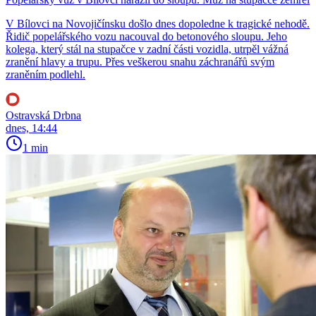
V Bílovci na Novojičínsku došlo dnes dopoledne k tragické nehodě.
Řidič popelářského vozu nacouval do betonového sloupu. Jeho
kolega, který stál na stupačce v zadní části vozidla, utrpěl vážná
zranění hlavy a trupu. Přes veškerou snahu záchranářů svým
zraněním podlehl.
Ostravská Drbna
dnes, 14:44
1 min