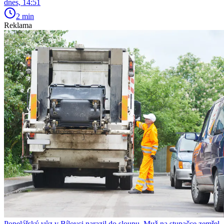
dnes, 14:51
2 min
Reklama
Popelářský vůz v Bílovci narazil do sloupu. Muž na stupačce zemřel