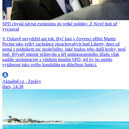
SPD chystá návrat exministra do velké politiky. Z Nové huti už
vycouval
V Ostravě nevydržel ani rok. Byť loni v červenci přišel Martin
Pecina jako velký zachránce zkrachovalých hutí Liberty, dnes už
nemá s podnikem nic společného. Jaké budou jeho další kroky, není
jisté. Bývalý ministr průmyslu a šéf antimonopolního úřadu však
nadále spolupracuje s vládním hnutím SPD, jež by ho mohlo
vytáhnout jako svého kandidáta na důležitou funkci.
Aktuálně.cz - Zprávy
dnes, 14:38