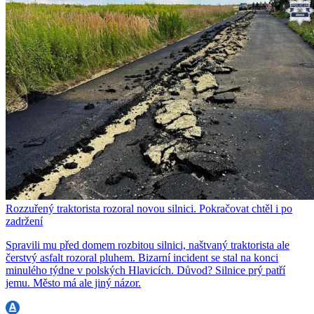
Rozzuřený traktorista rozoral novou silnici. Pokračovat chtěl i po
zadržení
Spravili mu před domem rozbitou silnici, naštvaný traktorista ale
čerstvý asfalt rozoral pluhem. Bizarní incident se stal na konci
minulého týdne v polských Hlavicích. Důvod? Silnice prý patří
jemu. Město má ale jiný názor.