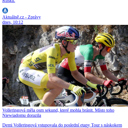
Rusku.
Aktuálně.cz - Zprávy
dnes, 10:12
Volleringová měla osm sekund, které mohla bránit. Místo toho
Niewiadomu dorazila
Demi Volleringová vstupovala do poslední etapy Tour s náskokem