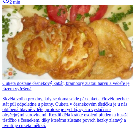
2 min
Cuketa dostane česnekový kabát, brambory zlatou barvu a večeře je
rázem vyřešená
Skvělá volba pro dny, kdy se doma sejde pár cuket a člověk nechce
stát půl odpoledne u plotny. Cuketa v česnekovém těstíčku je u nás
oblíbená hlavně v létě, protože je rychlá, sytá a vystačí si s
obyčejnými surovinami. Rozdíl dělá krátké osolení předem a hustší
těstíčko s česnekem, díky kterému zůstane povrch hezky zlatavý a
uvnitř je cuketa měkká.