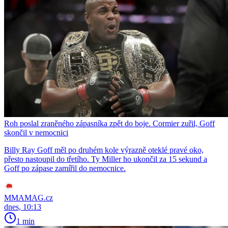
Roh poslal zraněného zápasníka zpět do boje. Cormier zuřil, Goff
skončil v nemocnici
Billy Ray Goff měl po druhém kole výrazně oteklé pravé oko,
přesto nastoupil do třetího. Ty Miller ho ukončil za 15 sekund a
Goff po zápase zamířil do nemocnice.
MMAMAG.cz
dnes, 10:13
1 min