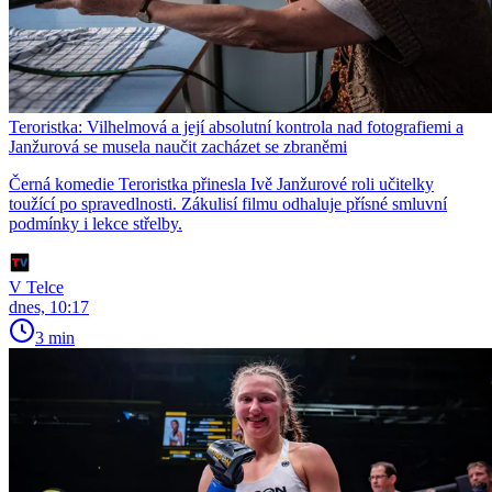
Teroristka: Vilhelmová a její absolutní kontrola nad fotografiemi a
Janžurová se musela naučit zacházet se zbraněmi
Černá komedie Teroristka přinesla Ivě Janžurové roli učitelky
toužící po spravedlnosti. Zákulisí filmu odhaluje přísné smluvní
podmínky i lekce střelby.
V Telce
dnes, 10:17
3 min