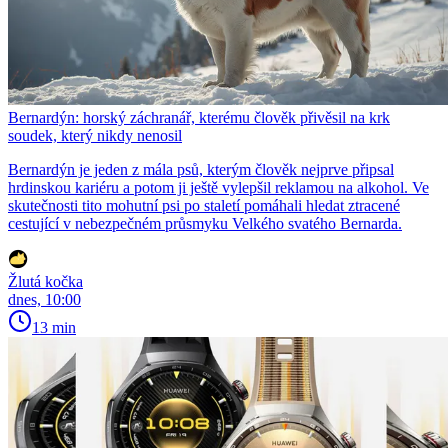
Bernardýn: horský záchranář, kterému člověk přivěsil na krk
soudek, který nikdy nenosil
Bernardýn je jeden z mála psů, kterým člověk nejprve připsal
hrdinskou kariéru a potom ji ještě vylepšil reklamou na alkohol. Ve
skutečnosti tito mohutní psi po staletí pomáhali hledat ztracené
cestující v nebezpečném průsmyku Velkého svatého Bernarda.
Žlutá kočka
dnes, 10:00
13 min