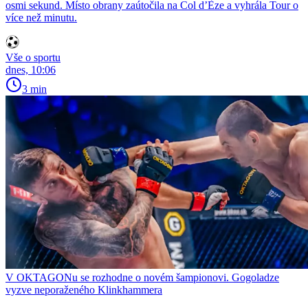
osmi sekund. Místo obrany zaútočila na Col d’Èze a vyhrála Tour o
více než minutu.
Vše o sportu
dnes, 10:06
3 min
V OKTAGONu se rozhodne o novém šampionovi. Gogoladze
vyzve neporaženého Klinkhammera