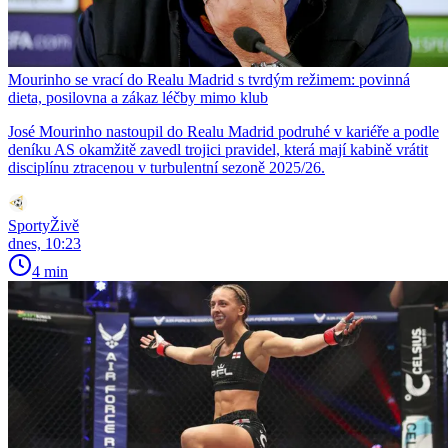
Mourinho se vrací do Realu Madrid s tvrdým režimem: povinná
dieta, posilovna a zákaz léčby mimo klub
José Mourinho nastoupil do Realu Madrid podruhé v kariéře a podle
deníku AS okamžitě zavedl trojici pravidel, která mají kabině vrátit
disciplínu ztracenou v turbulentní sezoně 2025/26.
SportyŽivě
dnes, 10:23
4 min