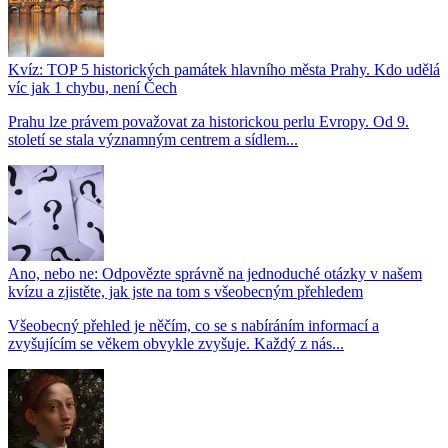
Kvíz: TOP 5 historických památek hlavního města Prahy. Kdo udělá
víc jak 1 chybu, není Čech
Prahu lze právem považovat za historickou perlu Evropy. Od 9.
století se stala významným centrem a sídlem...
Ano, nebo ne: Odpovězte správně na jednoduché otázky v našem
kvízu a zjistěte, jak jste na tom s všeobecným přehledem
Všeobecný přehled je něčím, co se s nabíráním informací a
zvyšujícím se věkem obvykle zvyšuje. Každý z nás...