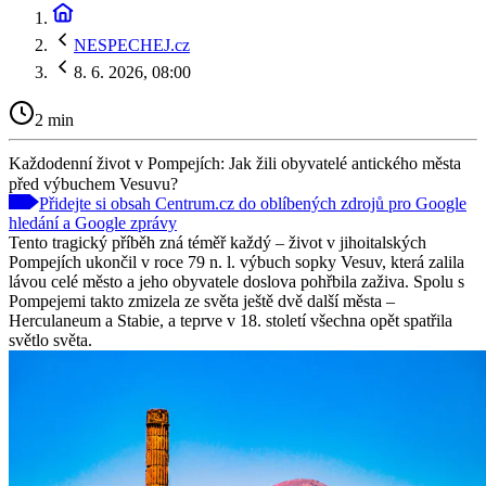
NESPECHEJ.cz
8. 6. 2026, 08:00
2 min
Každodenní život v Pompejích: Jak žili obyvatelé antického města
před výbuchem Vesuvu?
Přidejte si obsah Centrum.cz do oblíbených zdrojů pro Google
hledání a Google zprávy
Tento tragický příběh zná téměř každý – život v jihoitalských
Pompejích ukončil v roce 79 n. l. výbuch sopky Vesuv, která zalila
lávou celé město a jeho obyvatele doslova pohřbila zaživa. Spolu s
Pompejemi takto zmizela ze světa ještě dvě další města –
Herculaneum a Stabie, a teprve v 18. století všechna opět spatřila
světlo světa.