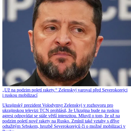
„Už na podzim poletí rakety.“ Zelenskyj varoval před Severokorejci
i ruskou mobilizací
Ukrajinský prezident Volodymyr Zelenskyj v rozhovoru pro
ukrajinskou televizi TCN prohlásil, že Ukrajina bude na ruskou
agresi odpovídat se stále větší intenzitou. Mluvil o tom, že už na
podzim poletí nové rakety na Rusko. Zmínil také vztahy s dříve
odtažitým Srbskem, hrozbě Severokorejců či o možné mobilizaci v