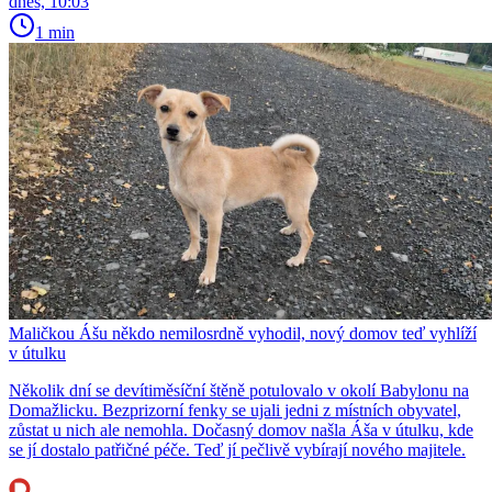
dnes, 10:03
1 min
Maličkou Ášu někdo nemilosrdně vyhodil, nový domov teď vyhlíží
v útulku
Několik dní se devítiměsíční štěně potulovalo v okolí Babylonu na
Domažlicku. Bezprizorní fenky se ujali jedni z místních obyvatel,
zůstat u nich ale nemohla. Dočasný domov našla Áša v útulku, kde
se jí dostalo patřičné péče. Teď jí pečlivě vybírají nového majitele.