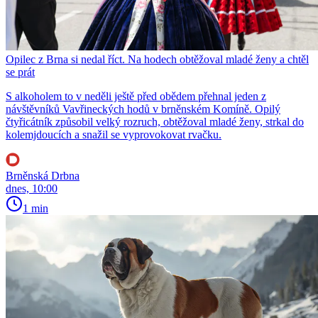
Opilec z Brna si nedal říct. Na hodech obtěžoval mladé ženy a chtěl
se prát
S alkoholem to v neděli ještě před obědem přehnal jeden z
návštěvníků Vavřineckých hodů v brněnském Komíně. Opilý
čtyřicátník způsobil velký rozruch, obtěžoval mladé ženy, strkal do
kolemjdoucích a snažil se vyprovokovat rvačku.
Brněnská Drbna
dnes, 10:00
1 min