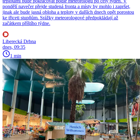
teplotami bude pokračovat podle meteorologů po celý týden. V
pondělí navečer přejde studená fronta a místy by mohlo i zapršet,
jinak ale bude jasná obloha a teploty v dalších dnech opět porostou
ke třiceti stupňům. Srážky meteorologové předpokládají až
začátkem příštího týdne.
Liberecká Drbna
dnes, 09:35
1 min