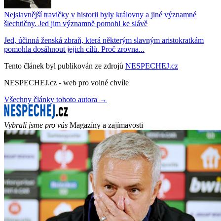
Nejslavnější travičky v historii byly královny a jiné významné
šlechtičny. Jed jim významně pomohl ke slávě
Jed, účinná ženská zbraň, která některým slavným aristokratkám
pomohla dosáhnout jejich cílů. Proč zrovna...
Tento článek byl publikován ze zdrojů
NESPECHEJ.cz
NESPECHEJ.cz - web pro volné chvíle
Všechny články tohoto autora →
Vybrali jsme pro vás
Magazíny a zajímavosti