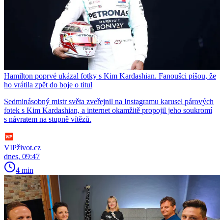
Hamilton poprvé ukázal fotky s Kim Kardashian. Fanoušci píšou, že
ho vrátila zpět do boje o titul
Sedminásobný mistr světa zveřejnil na Instagramu karusel párových
fotek s Kim Kardashian, a internet okamžitě propojil jeho soukromí
s návratem na stupně vítězů.
VIPživot.cz
dnes, 09:47
4 min