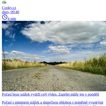
Cooky.cz
dnes, 09:40
4 min
Počasí beze srážek vydrží celý týden. Zapršet může jen v pondělí
Počasí s minimem srážek a slunečnou oblohou s poměrně vysokými