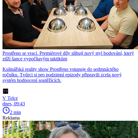
Prostřeno se vrací. Premiérové díly slibují nový styl bodování, který
ztíží šance vypočítavým taktikům
Kulinářská reality show Prostřeno vstupuje do sedmnáctého
ročníku. Tvůrci si pro podzimní epizody připravili zcela nový
systém hodnocení soutěžících.
V Telce
dnes, 09:43
2 min
Reklama