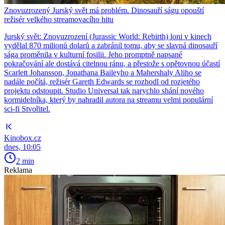
Znovuzrozený Jurský svět má problém. Dinosauří ságu opouští
režisér velkého streamovacího hitu
Jurský svět: Znovuzrození (Jurassic World: Rebirth) loni v kinech
vydělal 870 milionů dolarů a zabránil tomu, aby se slavná dinosauří
sága proměnila v kulturní fosilii. Jeho promptně napsané
pokračování ale dostává citelnou ránu, a přestože s opětovnou účastí
Scarlett Johansson, Jonathana Baileyho a Mahershaly Aliho se
nadále počítá, režisér Gareth Edwards se rozhodl od rozjetého
projektu odstoupit. Studio Universal tak narychlo shání nového
kormidelníka, který by nahradil autora na streamu velmi populární
sci-fi Stvořitel.
Kinobox.cz
dnes, 10:05
2 min
Reklama