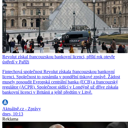
Revolut získal francouzskou bankovní licenci, příští rok otevře
ústředí v Paříži
Fintechová společnost Revolut získala francouzskou bankovní
licenci. Společnost to oznámila v pondělní tiskové zprávě. Žádost
musely posoudit Evropská centrální banka (ECB) a francouzský
regulátor (ACPR). Společnost sídlící v Londýně už dříve získala
bankovní licenci v Británii a ještě předtím v Litvě.
Aktuálně.cz - Zprávy
dnes, 10:13
Reklama