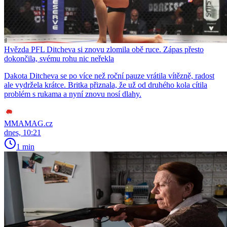
Hvězda PFL Ditcheva si znovu zlomila obě ruce. Zápas přesto
dokončila, svému rohu nic neřekla
Dakota Ditcheva se po více než roční pauze vrátila vítězně, radost
ale vydržela krátce. Britka přiznala, že už od druhého kola cítila
problém s rukama a nyní znovu nosí dlahy.
MMAMAG.cz
dnes, 10:21
1 min