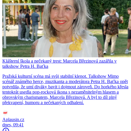
Klášterní škola a nečekaný trest: Marcela Březinová zazářila v
talkshow Petra H. Baťka
Pražská kulturní scéna má svůj stabilní klenot. Talkshow Mimo
scénář známého herce, muzikanta a moderátora Petra H. Baťka opět
potvrdila, že umí diváky bavit i dojmout zároveň. Do horkého křesla
tentokrát usedla pop-rocková ikona s nezaměnitelným hlasem a
obrovským charismatem, Marcela Březinová. A byl to díl plný
překvapení, humoru a nečekaných odhalení.
Aplausin.cz
dnes, 09:41