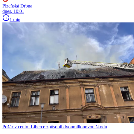
Plzeňská Drbna
dnes, 10:01
1 min
Požár v centru Liberce způsobil dvoumilionovou škodu