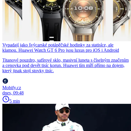
Vypadají jako švýcarské potápěčské hodinky za statisíce, ale
klamou. Huawei Watch GT 6 Pro jsou luxus pro iOS i Android
Titanové pouzdro, safírové sklo, masivní luneta s číselným značením
a cenovka pod devět tisíc korun. Huawei tím míří přímo na dojem,
který jinak stojí stovky tisíc.
Mobify.cz
dnes, 09:48
5 min