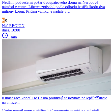
Nedělní podvečerní požár dvoupatrového domu na Nerudově
náměstí v centru Liberce způsobil podle odhadu hasičů škodu dva
miliony korun. Příčina vzniku je nadále v…
Náš REGION
dnes, 10:00
1 min
Klimatizace končí. Do Česka pronikají nesrovnatelně lepší přístroje
na chlazení
Venku panují tropy a většina lidí automaticky sahá po ovladači