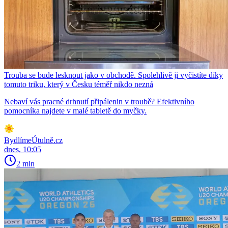
Trouba se bude lesknout jako v obchodě. Spolehlivě ji vyčistíte díky
tomuto triku, který v Česku téměř nikdo nezná
Nebaví vás pracné drhnutí připálenin v troubě? Efektivního
pomocníka najdete v malé tabletě do myčky.
BydlímeÚtulně.cz
dnes, 10:05
2 min