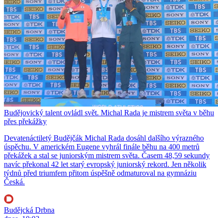
Budějovický talent ovládl svět. Michal Rada je mistrem světa v běhu
přes překážky
Devatenáctiletý Budějčák Michal Rada dosáhl dalšího výrazného
úspěchu. V americkém Eugene vyhrál finále běhu na 400 metrů
překážek a stal se juniorským mistrem světa. Časem 48,59 sekundy
navíc překonal 42 let starý evropský juniorský rekord. Jen několik
týdnů před triumfem přitom úspěšně odmaturoval na gymnáziu
Česká.
Budějcká Drbna