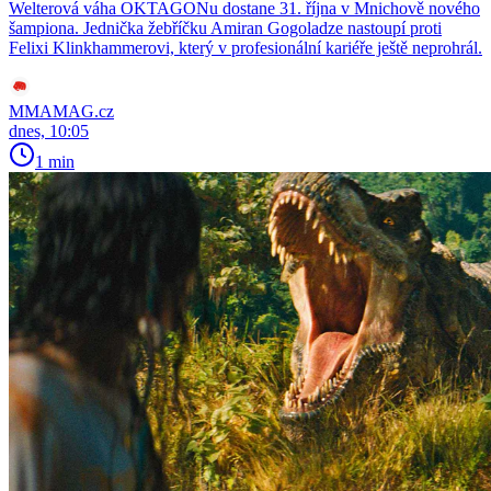
Welterová váha OKTAGONu dostane 31. října v Mnichově nového
šampiona. Jednička žebříčku Amiran Gogoladze nastoupí proti
Felixi Klinkhammerovi, který v profesionální kariéře ještě neprohrál.
MMAMAG.cz
dnes, 10:05
1 min