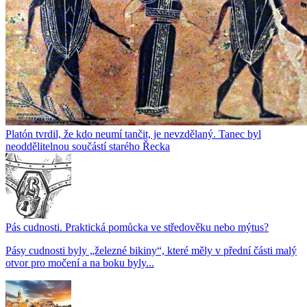
Platón tvrdil, že kdo neumí tančit, je nevzdělaný. Tanec byl
neoddělitelnou součástí starého Řecka
Pás cudnosti. Praktická pomůcka ve středověku nebo mýtus?
Pásy cudnosti byly „železné bikiny“, které měly v přední části malý
otvor pro močení a na boku byly...