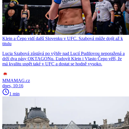
Klein a Čepo vidí další Slovenku v UFC. Szabová může dojít až k
titulu
Lucia Szabová zůstává po výhře nad Lucií Pudilovou neporažená a
drží dva pásy OKTAGONu. Ľudovít Klein i Vlasto Čepo věří, že
má kvalitu uspět také v UFC a dostat se hodně vysoko.
MMAMAG.cz
dnes, 10:16
1 min