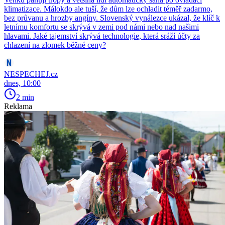
klimatizace. Málokdo ale tuší, že dům lze ochladit téměř zadarmo,
bez průvanu a hrozby angíny. Slovenský vynálezce ukázal, že klíč k
letnímu komfortu se skrývá v zemi pod námi nebo nad našimi
hlavami. Jaké tajemství skrývá technologie, která sráží účty za
chlazení na zlomek běžné ceny?
NESPECHEJ.cz
dnes, 10:00
2 min
Reklama