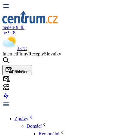
neděle 9. 8.
ne 9. 8.
33°C
Internet
Firmy
Recepty
Slovníky
Přihlášení
Zprávy
Domácí
Regionální