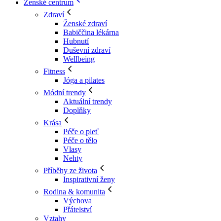
Ženské centrum
Zdraví
Ženské zdraví
Babiččina lékárna
Hubnutí
Duševní zdraví
Wellbeing
Fitness
Jóga a pilates
Módní trendy
Aktuální trendy
Doplňky
Krása
Péče o pleť
Péče o tělo
Vlasy
Nehty
Příběhy ze života
Inspirativní ženy
Rodina & komunita
Výchova
Přátelství
Vztahy