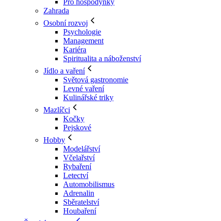
Pro hospodyňky
Zahrada
Osobní rozvoj
Psychologie
Management
Kariéra
Spiritualita a náboženství
Jídlo a vaření
Světová gastronomie
Levné vaření
Kulinářské triky
Mazlíčci
Kočky
Pejskové
Hobby
Modelářství
Včelařství
Rybaření
Letectví
Automobilismus
Adrenalin
Sběratelství
Houbaření