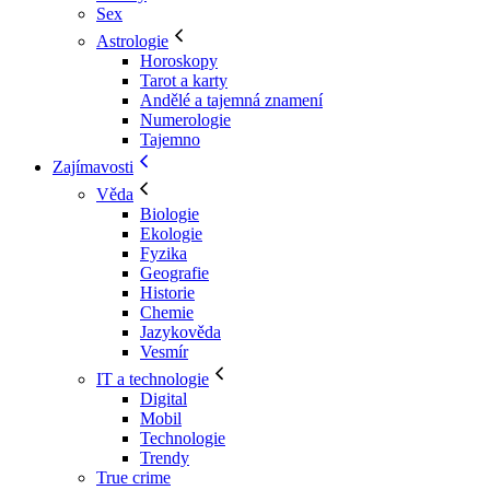
Sex
Astrologie
Horoskopy
Tarot a karty
Andělé a tajemná znamení
Numerologie
Tajemno
Zajímavosti
Věda
Biologie
Ekologie
Fyzika
Geografie
Historie
Chemie
Jazykověda
Vesmír
IT a technologie
Digital
Mobil
Technologie
Trendy
True crime