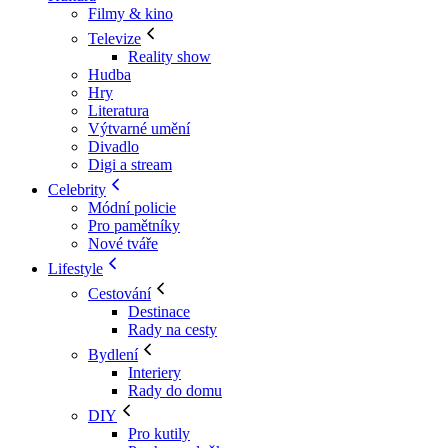
Filmy & kino
Televize
Reality show
Hudba
Hry
Literatura
Výtvarné umění
Divadlo
Digi a stream
Celebrity
Módní policie
Pro pamětníky
Nové tváře
Lifestyle
Cestování
Destinace
Rady na cesty
Bydlení
Interiery
Rady do domu
DIY
Pro kutily