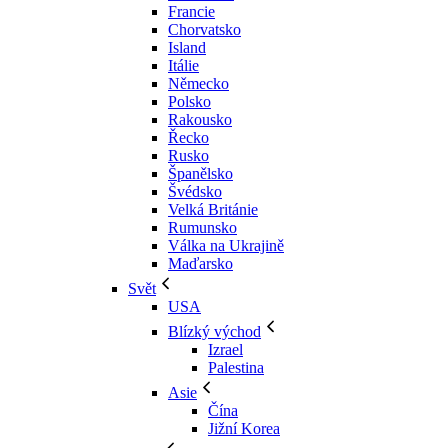
Francie
Chorvatsko
Island
Itálie
Německo
Polsko
Rakousko
Řecko
Rusko
Španělsko
Švédsko
Velká Británie
Rumunsko
Válka na Ukrajině
Maďarsko
Svět
USA
Blízký východ
Izrael
Palestina
Asie
Čína
Jižní Korea