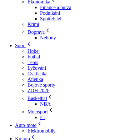
Ekonomika
Finance a burza
Podnikání
Spotřebitel
Krimi
Doprava
Nehody
Sport
Hokej
Fotbal
Tenis
Lyžování
Cyklistika
Atletika
Bojové sporty
ZOH 2026
Basketbal
NBA
Motosport
F1
Auto-moto
Elektromobily
Kultura