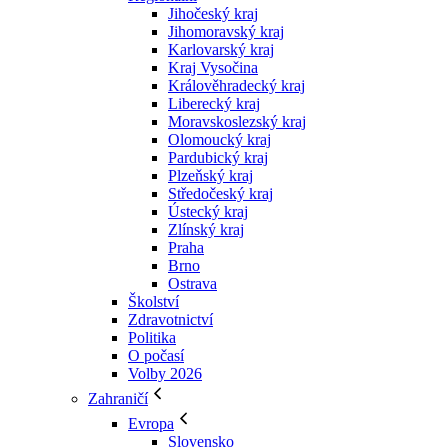
Jihočeský kraj
Jihomoravský kraj
Karlovarský kraj
Kraj Vysočina
Králověhradecký kraj
Liberecký kraj
Moravskoslezský kraj
Olomoucký kraj
Pardubický kraj
Plzeňský kraj
Středočeský kraj
Ústecký kraj
Zlínský kraj
Praha
Brno
Ostrava
Školství
Zdravotnictví
Politika
O počasí
Volby 2026
Zahraničí
Evropa
Slovensko