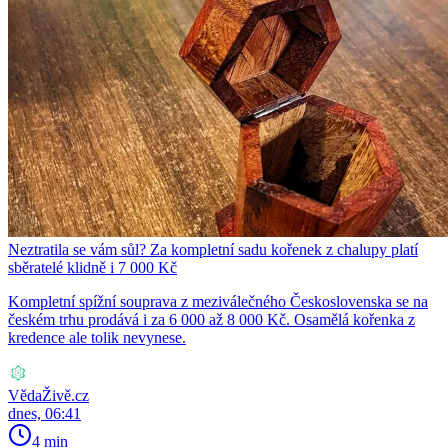
Neztratila se vám sůl? Za kompletní sadu kořenek z chalupy platí
sběratelé klidně i 7 000 Kč
Kompletní spížní souprava z meziválečného Československa se na
českém trhu prodává i za 6 000 až 8 000 Kč. Osamělá kořenka z
kredence ale tolik nevynese.
VědaŽivě.cz
dnes, 06:41
4 min