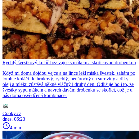
Rychlý švestkový koláč bez vajec s mákem a skořicovou drobenkou
Když mi doma dojdou vejce a na lince leží miska švestek, sahám po
tomhle koláči. Je hrnkový, rychlý, nenáročný na suroviny a díky
oleji a mléku zůstává pěkně vláčný i druhý den. Odlišuje ho i to, že
švestky sypu mákem a navrch dávám drobenku se skořicí, což je u
nás doma osvědčená kombinace.
Cooky.cz
dnes, 06:23
4 min