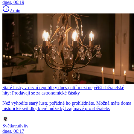
dnes, 06:19
2 min
Staré lustry z první republiky dnes patří mezi největší sběratelské
hity: Prodávají se za astronomické částky
Než vyhodíte starý lustr, pořádně ho prohlédněte. Možná máte doma
historické svítidlo, které může být zajímavé pro sběratele.
Světkreativity
dnes, 06:17