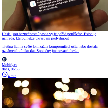
Hesla jsou bezpečnostní past a vy je pořád používáte. Existuje
náhrada, kterou nelze ukrást ani podvrhnout
Třetina lidí na světě loni zažila kompromitaci účtu nebo dostala
oznámení o úniku dat. Společný jmenovatel: heslo.
Mobify.cz
dnes, 06:53
4 min