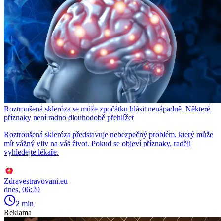
Roztroušená skleróza se může zpočátku hlásit nenápadně. Některé
příznaky není radno dlouhodobě přehlížet
Roztroušená skleróza představuje nebezpečný problém, který může
mít vážný vliv na váš život. Pokud se objeví příznaky, raději
vyhledejte lékaře.
Zdravestravovani.eu
dnes, 06:20
2 min
Reklama