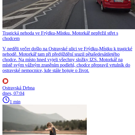
Tragická nehoda ve Frýdku-Místku. Motorkář nepřežil střet s
chodcem
V neděli večer došlo na Ostravské ulici ve Frýdku-Místku k tragické
nehodě. Motorkář tam při předjíždění srazil pětašedesátiletého
chodce. Na místo hned vyjeli všechny složky IZS. Motorkář na
místě svým vážným zraněním podlehl, chodce přepravil vrtulník do
ostravské nemocnice, kde stále bojuje o život.
Ostravská Drbna
dnes, 07:04
1 min