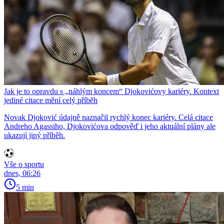
Jak je to opravdu s „náhlým koncem“ Djokovićovy kariéry. Kontext
jediné citace mění celý příběh
Novak Djoković údajně naznačil rychlý konec kariéry. Celá citace
Andreho Agassiho, Djokovićova odpověď i jeho aktuální plány ale
ukazují jiný příběh.
Vše o sportu
dnes, 06:26
5 min