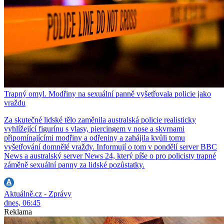
Trapný omyl. Modřiny na sexuální panně vyšetřovala policie jako
vraždu
Za skutečné lidské tělo zaměnila australská policie realisticky
vyhlížející figurínu s vlasy, piercingem v nose a skvrnami
připomínajícími modřiny a odřeniny a zahájila kvůli tomu
vyšetřování domnělé vraždy. Informují o tom v pondělí server BBC
News a australský server News 24, který píše o pro policisty trapné
záměně sexuální panny za lidské pozůstatky.
Aktuálně.cz - Zprávy
dnes, 06:45
Reklama