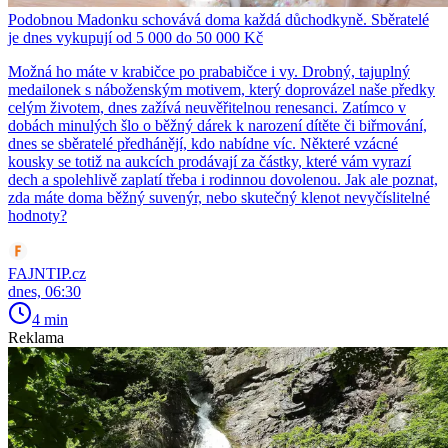
Podobnou Madonku schovává doma každá důchodkyně. Sběratelé
je dnes vykupují od 5 000 do 50 000 Kč
Možná ho máte v krabičce po prababičce i vy. Drobný, tajuplný
medailonek s náboženským motivem, který doprovázel naše předky
celým životem, dnes zažívá neuvěřitelnou renesanci. Zatímco v
dobách minulých šlo o běžný dárek k narození dítěte či biřmování,
dnes se sběratelé předhánějí, kdo nabídne víc. Některé vzácné
kousky se totiž na aukcích prodávají za částky, které vám vyrazí
dech a spolehlivě zaplatí třeba i rodinnou dovolenou. Jak ale poznat,
zda máte doma běžný suvenýr, nebo skutečný klenot nevyčíslitelné
hodnoty?
FAJNTIP.cz
dnes, 06:30
4 min
Reklama