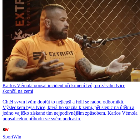
Karlos Vémola popsal incident při krmení lvů, po zásahu lvice
skončil na zemi
Chtěl svým lvům dopřát to nejlepší a řídil se radou odborníků.
Výsledkem byla lvice, která ho srazila k zemi, pět slepic na útěku a
jedno vajíčko získané tím nejpodivnějším způsobem. Karlos Vémola
popsal celou příhodu ve svém podcastu.
SportWin