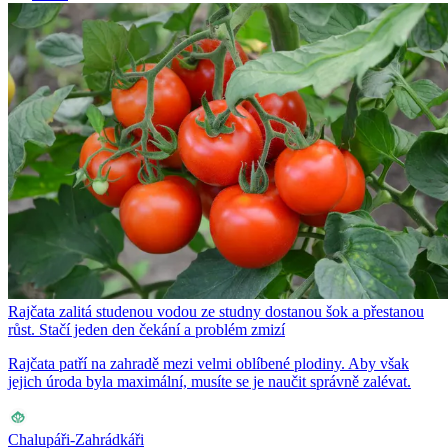
Rajčata zalitá studenou vodou ze studny dostanou šok a přestanou
růst. Stačí jeden den čekání a problém zmizí
Rajčata patří na zahradě mezi velmi oblíbené plodiny. Aby však
jejich úroda byla maximální, musíte se je naučit správně zalévat.
Chalupáři-Zahrádkáři