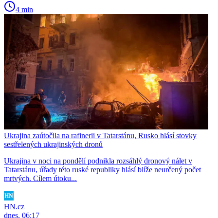
4 min
Ukrajina zaútočila na rafinerii v Tatarstánu, Rusko hlásí stovky
sestřelených ukrajinských dronů
Ukrajina v noci na pondělí podnikla rozsáhlý dronový nálet v
Tatarstánu, úřady této ruské republiky hlásí blíže neurčený počet
mrtvých. Cílem útoku...
HN.cz
dnes, 06:17