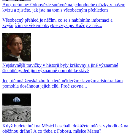
Ano, nebo ne: Odpovězte správně na jednoduché otázky v našem
kvízu a zjistěte, jak jste na tom s všeobecným přehledem
Všeobecný přehled je něčím, co se s nabíráním informací a
zvyšujícím se věkem obvykle zvyšuje. Každý z nás...
Nejslavnější travičky v historii byly královny a jiné významné
šlechtičny. Jed jim významně pomohl ke slávě
Jed, účinná ženská zbraň, která některým slavným aristokratkám
pomohla dosáhnout jejich cílů. Proč zrovna...
Když budete hrát na Měsíci baseball, dokážete míček vyhodit až na
oběžnou dráhu? A co třeba z Fobosu, měsíce Marsu?