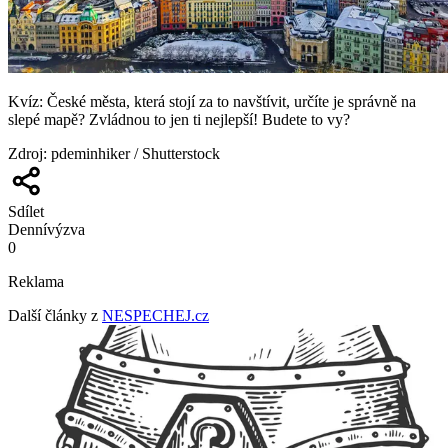
Kvíz: České města, která stojí za to navštívit, určíte je správně na
slepé mapě? Zvládnou to jen ti nejlepší! Budete to vy?
Zdroj
:
pdeminhiker / Shutterstock
Sdílet
Denní
výzva
0
Reklama
Další články z
NESPECHEJ.cz