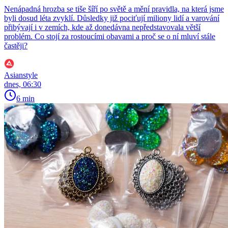
Nenápadná hrozba se tiše šíří po světě a mění pravidla, na která jsme
byli dosud léta zvyklí. Důsledky již pociťují miliony lidí a varování
přibývají i v zemích, kde až donedávna nepředstavovala větší
problém. Co stojí za rostoucími obavami a proč se o ní mluví stále
častěji?
Asianstyle
dnes, 06:30
6 min