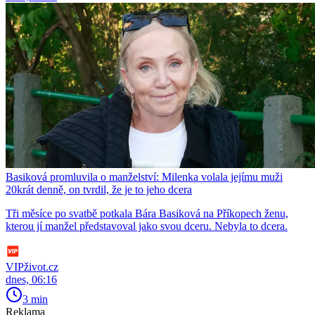
Basiková promluvila o manželství: Milenka volala jejímu muži
20krát denně, on tvrdil, že je to jeho dcera
Tři měsíce po svatbě potkala Bára Basiková na Příkopech ženu,
kterou jí manžel představoval jako svou dceru. Nebyla to dcera.
VIPživot.cz
dnes, 06:16
3 min
Reklama