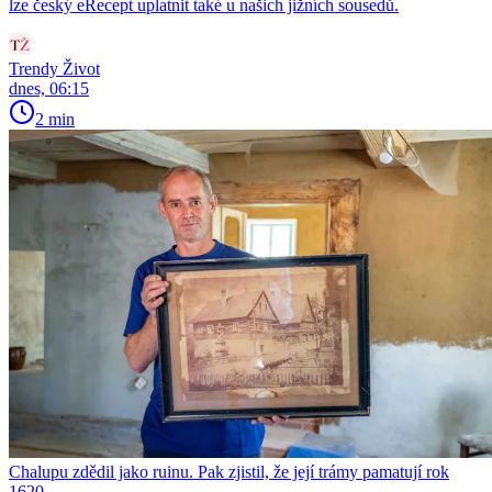
lze český eRecept uplatnit také u našich jižních sousedů.
Trendy Život
dnes, 06:15
2 min
Chalupu zdědil jako ruinu. Pak zjistil, že její trámy pamatují rok
1620