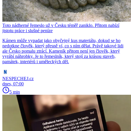
Toto nádherné řemeslo už v Česku téměř zaniklo. Přitom nabízí
jistotu práce i slušné peníze
Kámen může vypadat jako obyčejný kus materiálu, dokud se ho
nedotkne člověk, který přesně ví, co s ním dělat. Právě takové lidi
ale Česko pomalu ztrácí. Kameník přitom není jen člověk, který
vyrábí náhrobky. Je to řemeslník, který stojí za krásou staveb,
památek, interiérů i uměleckých děl.
NESPECHEJ.cz
dnes, 07:00
5 min