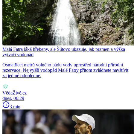
Malá Fatra láká hřebeny, ale Šútovo ukazuje, jak pramen a výška
vytvoří vodopád
Osmatřicet metrů volného pádu vody uprostřed národní přírodní
rezervace. Nejvyšší vodopád Malé Fatry přitom zvládnete navštívit
za jediné odpoledne.
VědaŽivě.cz
dnes, 06:29
3 min