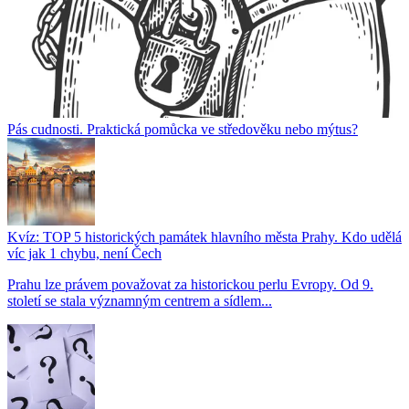
Pás cudnosti. Praktická pomůcka ve středověku nebo mýtus?
Kvíz: TOP 5 historických památek hlavního města Prahy. Kdo udělá
víc jak 1 chybu, není Čech
Prahu lze právem považovat za historickou perlu Evropy. Od 9.
století se stala významným centrem a sídlem...