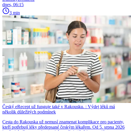
dnes, 06:15
3 min
Český eRecept už funguje také v Rakousku. : Výdej léků má
několik důležitých podmínek
Cesta do Rakouska už nemusí znamenat komplikace pro pacienty,
kteří potřebují léky předepsané českým lékařem. Od 5. srpna 2026