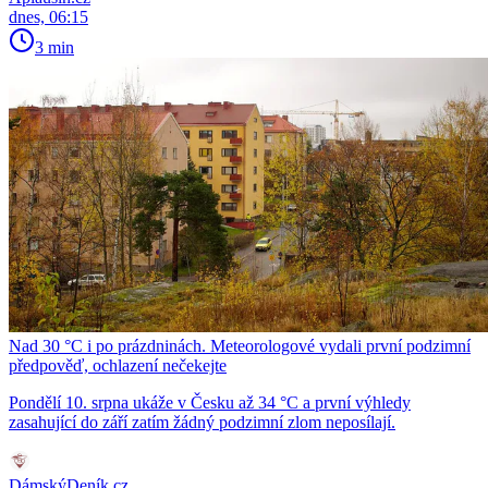
dnes, 06:15
3 min
Nad 30 °C i po prázdninách. Meteorologové vydali první podzimní
předpověď, ochlazení nečekejte
Pondělí 10. srpna ukáže v Česku až 34 °C a první výhledy
zasahující do září zatím žádný podzimní zlom neposílají.
DámskýDeník.cz