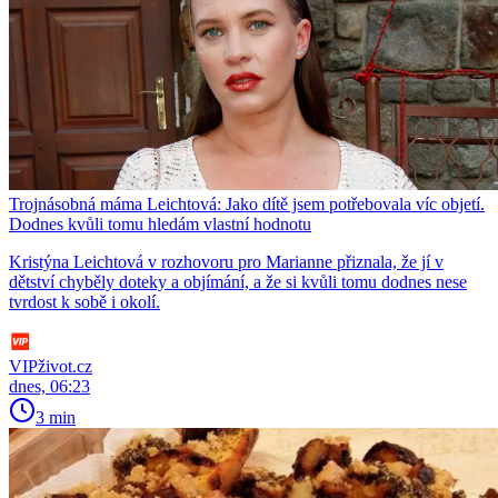
Trojnásobná máma Leichtová: Jako dítě jsem potřebovala víc objetí.
Dodnes kvůli tomu hledám vlastní hodnotu
Kristýna Leichtová v rozhovoru pro Marianne přiznala, že jí v
dětství chyběly doteky a objímání, a že si kvůli tomu dodnes nese
tvrdost k sobě i okolí.
VIPživot.cz
dnes, 06:23
3 min