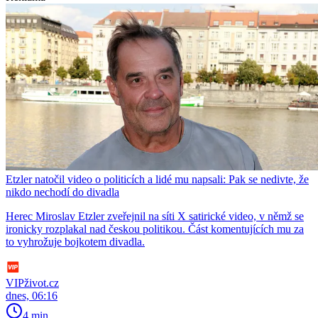
Etzler natočil video o politicích a lidé mu napsali: Pak se nedivte, že
nikdo nechodí do divadla
Herec Miroslav Etzler zveřejnil na síti X satirické video, v němž se
ironicky rozplakal nad českou politikou. Část komentujících mu za
to vyhrožuje bojkotem divadla.
VIPživot.cz
dnes, 06:16
4 min