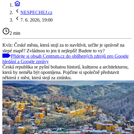
NESPECHEJ.cz
7. 6. 2026, 19:00
2 min
Kvíz: České města, která stojí za to navštívit, určíte je správně na
slepé mapě? Zvládnou to jen ti nejlepší! Budete to vy?
Přidejte si obsah Centrum.cz do oblíbených zdrojů pro Google
hledání a Google zprávy
Česká republika se pyšní bohatou historií, kulturou a architekturou,
která by neměla být opomíjena. Pojďme si společně představit
některá z měst, která stojí za zmínku.