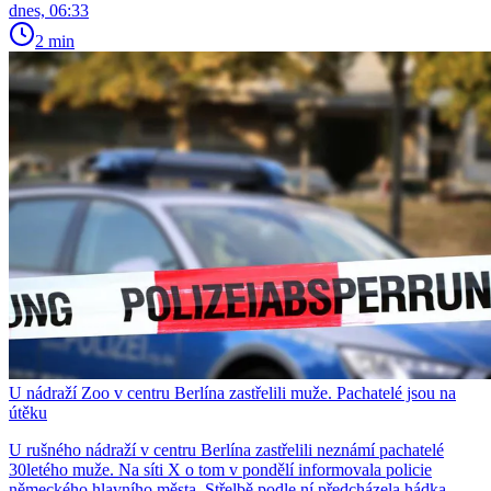
dnes, 06:33
2 min
U nádraží Zoo v centru Berlína zastřelili muže. Pachatelé jsou na
útěku
U rušného nádraží v centru Berlína zastřelili neznámí pachatelé
30letého muže. Na síti X o tom v pondělí informovala policie
německého hlavního města. Střelbě podle ní předcházela hádka.