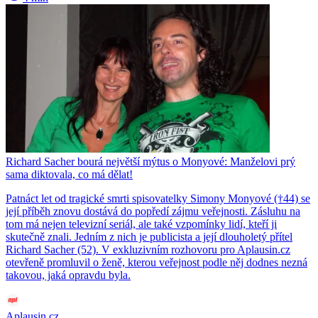
Richard Sacher bourá největší mýtus o Monyové: Manželovi prý
sama diktovala, co má dělat!
Patnáct let od tragické smrti spisovatelky Simony Monyové (†44) se
její příběh znovu dostává do popředí zájmu veřejnosti. Zásluhu na
tom má nejen televizní seriál, ale také vzpomínky lidí, kteří ji
skutečně znali. Jedním z nich je publicista a její dlouholetý přítel
Richard Sacher (52). V exkluzivním rozhovoru pro Aplausin.cz
otevřeně promluvil o ženě, kterou veřejnost podle něj dodnes nezná
takovou, jaká opravdu byla.
Aplausin.cz