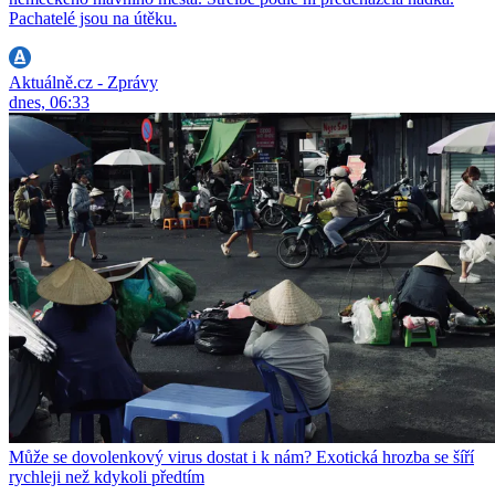
Pachatelé jsou na útěku.
Aktuálně.cz - Zprávy
dnes, 06:33
Může se dovolenkový virus dostat i k nám? Exotická hrozba se šíří
rychleji než kdykoli předtím