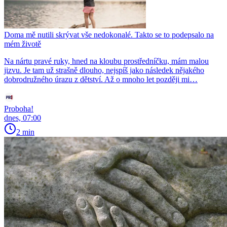
Doma mě nutili skrývat vše nedokonalé. Takto se to podepsalo na
mém životě
Na nártu pravé ruky, hned na kloubu prostředníčku, mám malou
jizvu. Je tam už strašně dlouho, nejspíš jako následek nějakého
dobrodružného úrazu z dětství. Až o mnoho let později mi…
Proboha!
dnes, 07:00
2 min