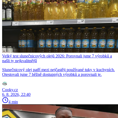
Velký test slunečnicových olejů 2026: Porovnali jsme 7 výrobků a
našli ty nejkvalitnější
Slunečnicový olej patří mezi nejčastěji používané tuky v kuchyních.
Otestovali jsme 7 běžně dostupných výrobků a porovnali je.
Cooky.cz
6. 8. 2026, 22:40
4 min