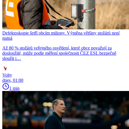
Defektoskopie šetří obcím miliony. Výměna většiny stožárů není
nutná
Až 80 % stožárů veřejného osvětlení, které obce považují za
dosloužilé, může podle měření společnosti ČEZ ESL bezpečně
sloužit i…
Volty
dnes, 01:00
1 min