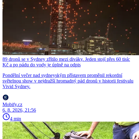
89 dronů se v Sydney zřítilo mezi diváky. Jeden stojí přes 60 tisíc
Kč a po pádu do vody je úplně na odpis
Pondělní večer nad sydneyským přístavem proměnil rekordní
světelnou show v nejdražší hromadný pád dronů v historii festivalu
Vivid Sydney.
Mobify.cz
6. 8. 2026, 21:56
4 min