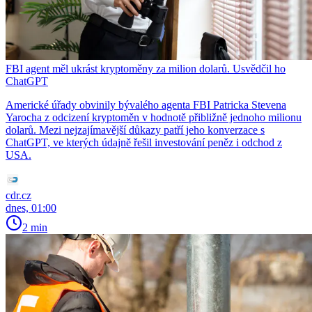
FBI agent měl ukrást kryptoměny za milion dolarů. Usvědčil ho
ChatGPT
Americké úřady obvinily bývalého agenta FBI Patricka Stevena
Yarocha z odcizení kryptoměn v hodnotě přibližně jednoho milionu
dolarů. Mezi nejzajímavější důkazy patří jeho konverzace s
ChatGPT, ve kterých údajně řešil investování peněz i odchod z
USA.
cdr.cz
dnes, 01:00
2 min