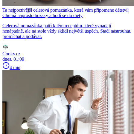
Ta nejpoctivější celerová pomazánka, která vám připomene dětství:
Chutná naprosto božsky a hodí se do diety
Celerová pomazánka patří k těm receptům, které vypadají
nenápadně, ale na stole vždy sklidí největší úspěch. Stačí nastrouhat,
promíchat a podávat.
Cooky.cz
dnes, 01:09
4 min