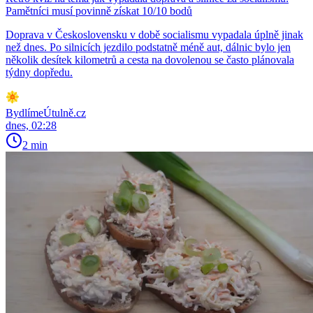
Pamětníci musí povinně získat 10/10 bodů
Doprava v Československu v době socialismu vypadala úplně jinak
než dnes. Po silnicích jezdilo podstatně méně aut, dálnic bylo jen
několik desítek kilometrů a cesta na dovolenou se často plánovala
týdny dopředu.
BydlímeÚtulně.cz
dnes, 02:28
2 min