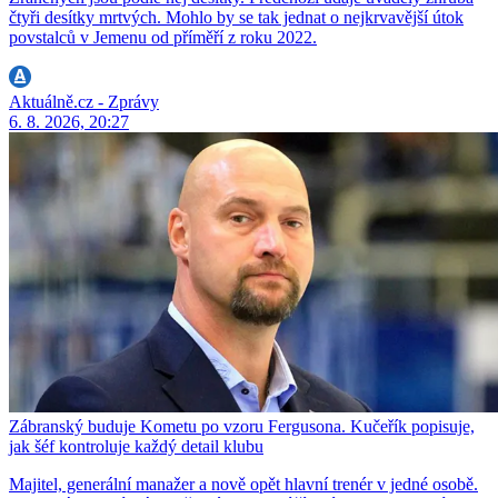
čtyři desítky mrtvých. Mohlo by se tak jednat o nejkrvavější útok
povstalců v Jemenu od příměří z roku 2022.
Aktuálně.cz - Zprávy
6. 8. 2026, 20:27
Zábranský buduje Kometu po vzoru Fergusona. Kučeřík popisuje,
jak šéf kontroluje každý detail klubu
Majitel, generální manažer a nově opět hlavní trenér v jedné osobě.