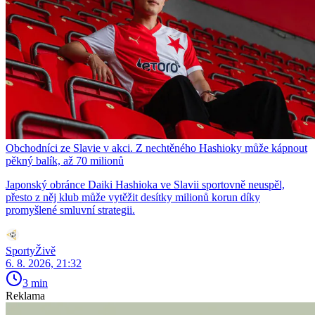
Obchodníci ze Slavie v akci. Z nechtěného Hashioky může kápnout
pěkný balík, až 70 milionů
Japonský obránce Daiki Hashioka ve Slavii sportovně neuspěl,
přesto z něj klub může vytěžit desítky milionů korun díky
promyšlené smluvní strategii.
SportyŽivě
6. 8. 2026, 21:32
3 min
Reklama