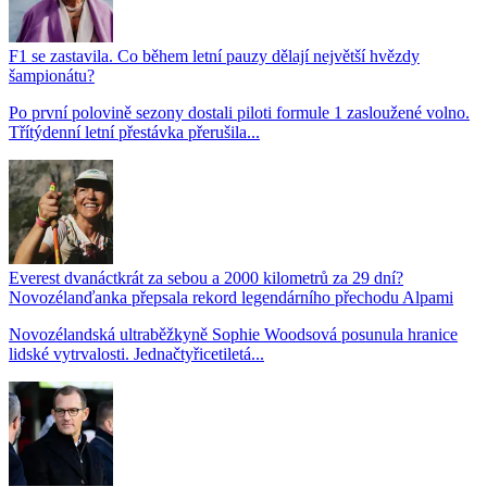
F1 se zastavila. Co během letní pauzy dělají největší hvězdy
šampionátu?
Po první polovině sezony dostali piloti formule 1 zasloužené volno.
Třítýdenní letní přestávka přerušila...
Everest dvanáctkrát za sebou a 2000 kilometrů za 29 dní?
Novozélanďanka přepsala rekord legendárního přechodu Alpami
Novozélandská ultraběžkyně Sophie Woodsová posunula hranice
lidské vytrvalosti. Jednačtyřicetiletá...