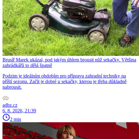
Brusíř Marek ukázal, pod jakým úhlem brousit nůž sekačky. Většina
zahrádkářů to dělá špatně
Podzim je ideálním obdobím pro přípravu zahradní techniky na
příští sezonu. Začít je dobré u sekačky, kterou je třeba důkladně
nabrousit.
adbz.cz
6. 8. 2026, 21:39
2 min