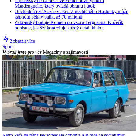
Trpišovský nemá dost. Ve Francii loví rychlíka
Mandengueho, který ovládá obranu i útok
Obchodníci ze Slavie v akci. Z nechtěného Hashioky může
kápnout pěkný balík, až 70 milionů
Zábranský buduje Kometu po vzoru Fergusona. Kučeřík
popisuje, jak šéf kontroluje každý detail klubu
Zobrazit více
Sport
Vybrali jsme pro vás
Magazíny a zajímavosti
Retro kvíz na téma jak vypadala doprava a silnice za socialismu: