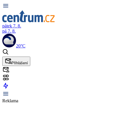
pátek 7. 8.
pá 7. 8.
20°C
Přihlášení
Reklama