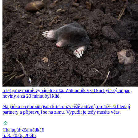
5 let jsme marně vyháněli krtka. Zahradník vzal kuchyňský odpad,
noviny a za 20 minut byl klid
Na jaře a na podzim jsou krtci obzvláště aktivní, protože si hledají
partnery a připravují se na zimu. Vypudit je tedy musíte včas.
Chalupáři-Zahrádkáři
6. 8. 2026, 20:45