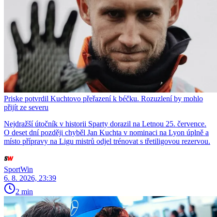
Priske potvrdil Kuchtovo přeřazení k béčku. Rozuzlení by mohlo
přijít ze severu
Nejdražší útočník v historii Sparty dorazil na Letnou 25. července.
O deset dní později chyběl Jan Kuchta v nominaci na Lyon úplně a
místo přípravy na Ligu mistrů odjel trénovat s třetiligovou rezervou.
SportWin
6. 8. 2026, 23:39
2 min