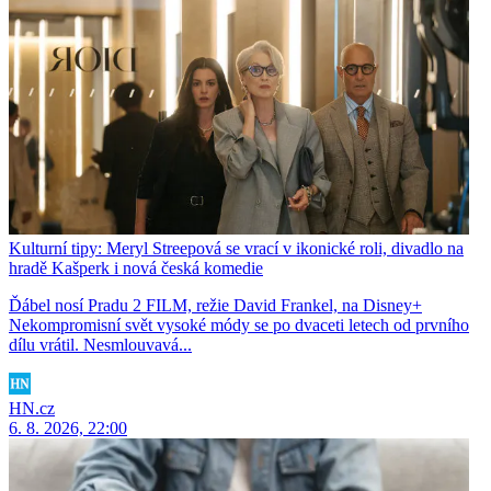
Kulturní tipy: Meryl Streepová se vrací v ikonické roli, divadlo na
hradě Kašperk i nová česká komedie
Ďábel nosí Pradu 2 FILM, režie David Frankel, na Disney+
Nekompromisní svět vysoké módy se po dvaceti letech od prvního
dílu vrátil. Nesmlouvavá...
HN.cz
6. 8. 2026, 22:00