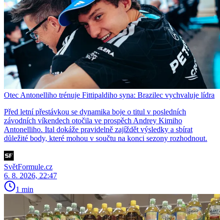
Otec Antonelliho trénuje Fittipaldiho syna: Brazilec vychvaluje lídra
Před letní přestávkou se dynamika boje o titul v posledních
závodních víkendech otočila ve prospěch Andrey Kimiho
Antonelliho. Ital dokáže pravidelně zajíždět výsledky a sbírat
důležité body, které mohou v součtu na konci sezony rozhodnout.
SvětFormule.cz
6. 8. 2026, 22:47
1 min