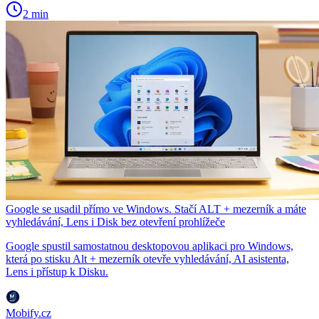
2 min
Google se usadil přímo ve Windows. Stačí ALT + mezerník a máte
vyhledávání, Lens i Disk bez otevření prohlížeče
Google spustil samostatnou desktopovou aplikaci pro Windows,
která po stisku Alt + mezerník otevře vyhledávání, AI asistenta,
Lens i přístup k Disku.
Mobify.cz