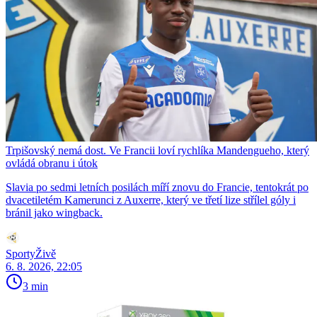
Trpišovský nemá dost. Ve Francii loví rychlíka Mandengueho, který
ovládá obranu i útok
Slavia po sedmi letních posilách míří znovu do Francie, tentokrát po
dvacetiletém Kamerunci z Auxerre, který ve třetí lize střílel góly i
bránil jako wingback.
SportyŽivě
6. 8. 2026, 22:05
3 min