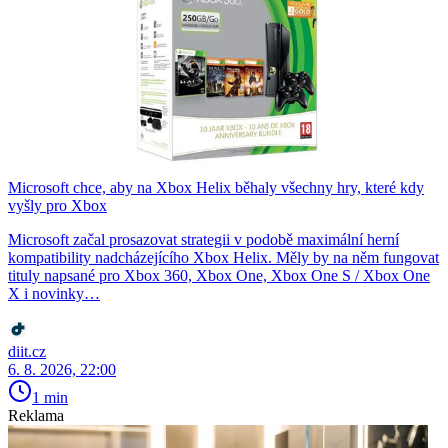
Microsoft chce, aby na Xbox Helix běhaly všechny hry, které kdy
vyšly pro Xbox
Microsoft začal prosazovat strategii v podobě maximální herní
kompatibility nadcházejícího Xbox Helix. Měly by na něm fungovat
tituly napsané pro Xbox 360, Xbox One, Xbox One S / Xbox One
X i novinky…
diit.cz
6. 8. 2026, 22:00
1 min
Reklama