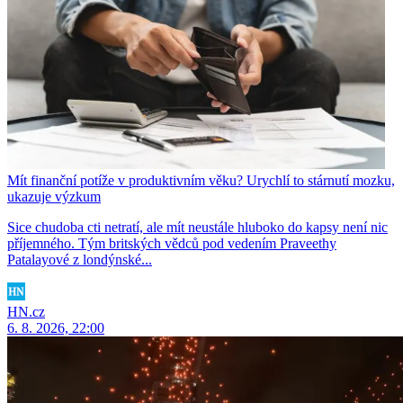
Mít finanční potíže v produktivním věku? Urychlí to stárnutí mozku,
ukazuje výzkum
Sice chudoba cti netratí, ale mít neustále hluboko do kapsy není nic
příjemného. Tým britských vědců pod vedením Praveethy
Patalayové z londýnské...
HN.cz
6. 8. 2026, 22:00