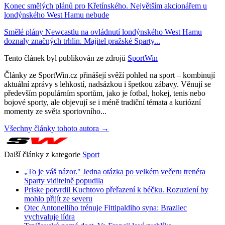
Konec smělých plánů pro Křetínského. Největším akcionářem u
londýnského West Hamu nebude
Smělé plány Newcastlu na ovládnutí londýnského West Hamu
doznaly značných trhlin. Majitel pražské Sparty...
Tento článek byl publikován ze zdrojů
SportWin
Články ze SportWin.cz přinášejí svěží pohled na sport – kombinují
aktuální zprávy s lehkostí, nadsázkou i špetkou zábavy. Věnují se
především populárním sportům, jako je fotbal, hokej, tenis nebo
bojové sporty, ale objevují se i méně tradiční témata a kuriózní
momenty ze světa sportovního...
Všechny články tohoto autora →
Další články z kategorie
Sport
„To je váš názor." Jedna otázka po velkém večeru trenéra
Sparty viditelně popudila
Priske potvrdil Kuchtovo přeřazení k béčku. Rozuzlení by
mohlo přijít ze severu
Otec Antonelliho trénuje Fittipaldiho syna: Brazilec
vychvaluje lídra