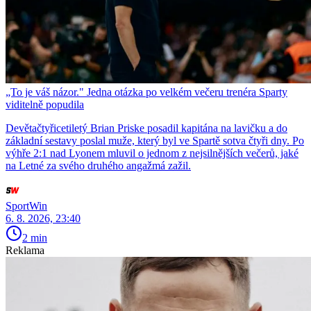
„To je váš názor." Jedna otázka po velkém večeru trenéra Sparty
viditelně popudila
Devětačtyřicetiletý Brian Priske posadil kapitána na lavičku a do
základní sestavy poslal muže, který byl ve Spartě sotva čtyři dny. Po
výhře 2:1 nad Lyonem mluvil o jednom z nejsilnějších večerů, jaké
na Letné za svého druhého angažmá zažil.
SportWin
6. 8. 2026, 23:40
2 min
Reklama