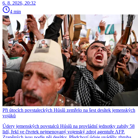
6. 8. 2026, 20:32
4 min
Při útocích povstaleckých Húsíů zemřelo na šest desítek jemenských
vojáků
Údery jemenských povstalců Húsíů na provládní jednotky zabily 58
lidí, řekl ve čtvrtek nejmenovaný vojenský zdroj agentuře AFP.
Zraněných jsou podle něj desítky. Předchozí údaje uváděly zhruba