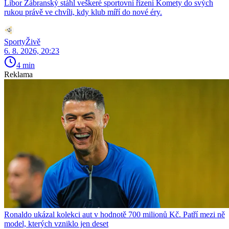
Libor Zábranský stáhl veškeré sportovní řízení Komety do svých
rukou právě ve chvíli, kdy klub míří do nové éry.
SportyŽivě
6. 8. 2026, 20:23
4 min
Reklama
Ronaldo ukázal kolekci aut v hodnotě 700 milionů Kč. Patří mezi ně
model, kterých vzniklo jen deset