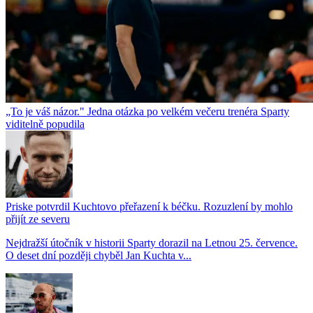
„To je váš názor." Jedna otázka po velkém večeru trenéra Sparty
viditelně popudila
Priske potvrdil Kuchtovo přeřazení k béčku. Rozuzlení by mohlo
přijít ze severu
Nejdražší útočník v historii Sparty dorazil na Letnou 25. července.
O deset dní později chyběl Jan Kuchta v...