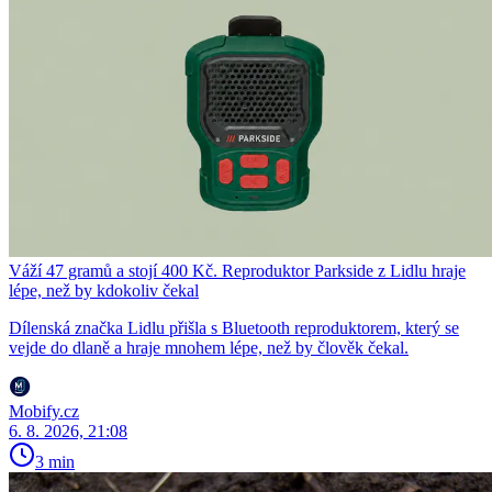
Váží 47 gramů a stojí 400 Kč. Reproduktor Parkside z Lidlu hraje
lépe, než by kdokoliv čekal
Dílenská značka Lidlu přišla s Bluetooth reproduktorem, který se
vejde do dlaně a hraje mnohem lépe, než by člověk čekal.
Mobify.cz
6. 8. 2026, 21:08
3 min