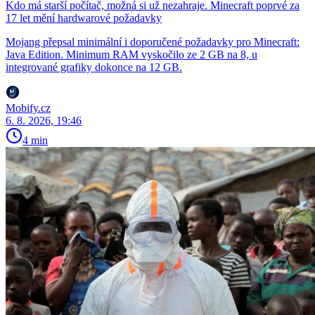
Kdo má starší počítač, možná si už nezahraje. Minecraft poprvé za
17 let mění hardwarové požadavky
Mojang přepsal minimální i doporučené požadavky pro Minecraft:
Java Edition. Minimum RAM vyskočilo ze 2 GB na 8, u
integrované grafiky dokonce na 12 GB.
Mobify.cz
6. 8. 2026, 19:46
4 min