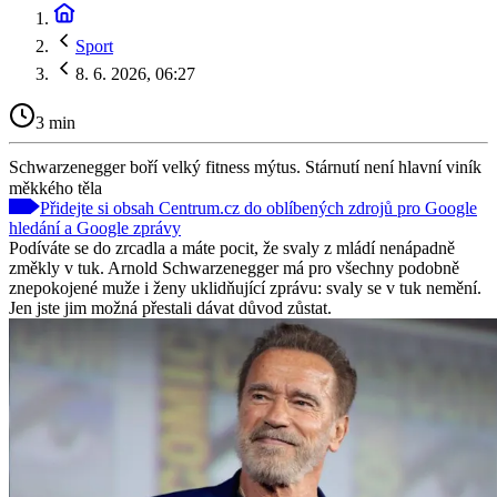
Sport
8. 6. 2026, 06:27
3 min
Schwarzenegger boří velký fitness mýtus. Stárnutí není hlavní viník
měkkého těla
Přidejte si obsah Centrum.cz do oblíbených zdrojů pro Google
hledání a Google zprávy
Podíváte se do zrcadla a máte pocit, že svaly z mládí nenápadně
změkly v tuk. Arnold Schwarzenegger má pro všechny podobně
znepokojené muže i ženy uklidňující zprávu: svaly se v tuk nemění.
Jen jste jim možná přestali dávat důvod zůstat.