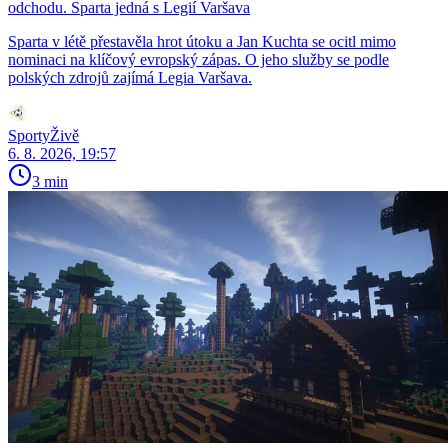
odchodu. Sparta jedná s Legií Varšava
Sparta v létě přestavěla hrot útoku a Jan Kuchta se ocitl mimo
nominaci na klíčový evropský zápas. O jeho služby se podle
polských zdrojů zajímá Legia Varšava.
SportyŽivě
6. 8. 2026, 19:57
3 min