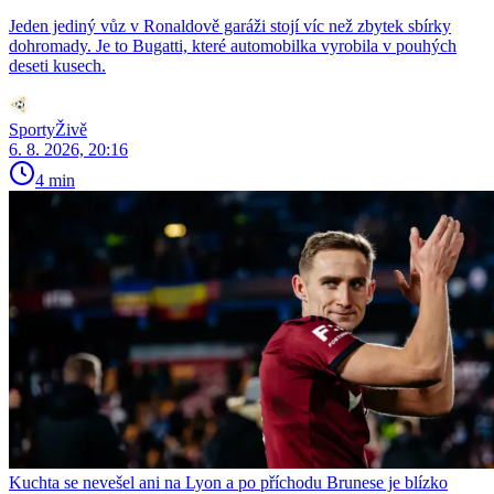
Jeden jediný vůz v Ronaldově garáži stojí víc než zbytek sbírky
dohromady. Je to Bugatti, které automobilka vyrobila v pouhých
deseti kusech.
SportyŽivě
6. 8. 2026, 20:16
4 min
Kuchta se nevešel ani na Lyon a po příchodu Brunese je blízko