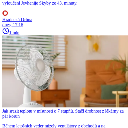
vyloučení Jevhenije Skyby ze 43. minuty.
Hradecká Drbna
dnes, 17:16
1 min
Jak srazit teplotu v místnosti o 7 stupňů. Stačí drobnost z lékárny za
pár korun
Během letošních veder mizely ventilátory z obchodů a na