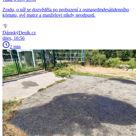
Zradu, o níž se dozvěděla po probuzení z osmasedmdesátidenního
kómatu, své matce a manželovi nikdy neodpustí.
DámskýDeník.cz
dnes, 16:56
2 min