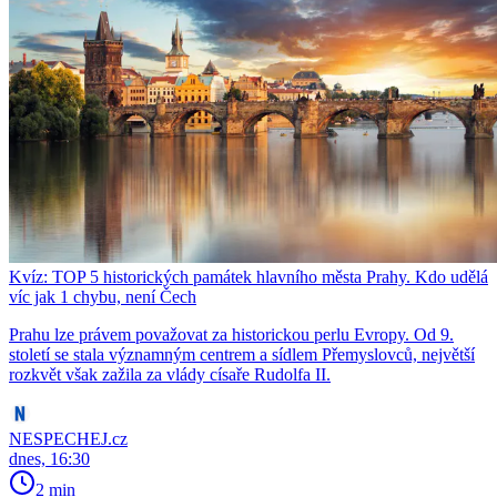
Kvíz: TOP 5 historických památek hlavního města Prahy. Kdo udělá
víc jak 1 chybu, není Čech
Prahu lze právem považovat za historickou perlu Evropy. Od 9.
století se stala významným centrem a sídlem Přemyslovců, největší
rozkvět však zažila za vlády císaře Rudolfa II.
NESPECHEJ.cz
dnes, 16:30
2 min