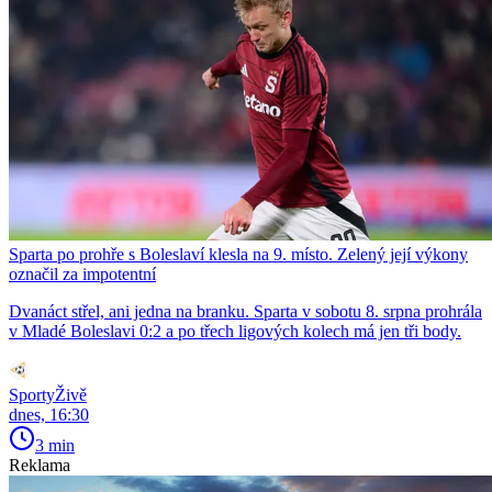
Sparta po prohře s Boleslaví klesla na 9. místo. Zelený její výkony
označil za impotentní
Dvanáct střel, ani jedna na branku. Sparta v sobotu 8. srpna prohrála
v Mladé Boleslavi 0:2 a po třech ligových kolech má jen tři body.
SportyŽivě
dnes, 16:30
3 min
Reklama