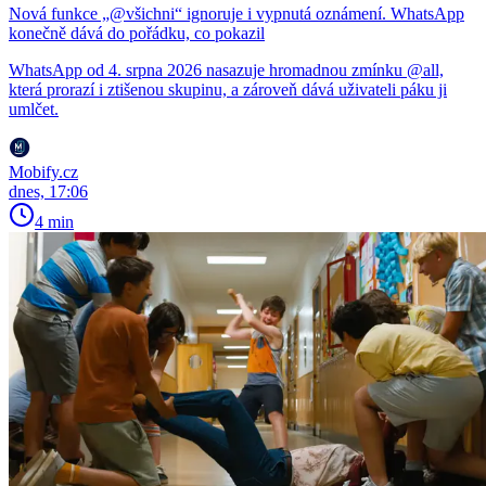
Nová funkce „@všichni“ ignoruje i vypnutá oznámení. WhatsApp
konečně dává do pořádku, co pokazil
WhatsApp od 4. srpna 2026 nasazuje hromadnou zmínku @all,
která prorazí i ztišenou skupinu, a zároveň dává uživateli páku ji
umlčet.
Mobify.cz
dnes, 17:06
4 min