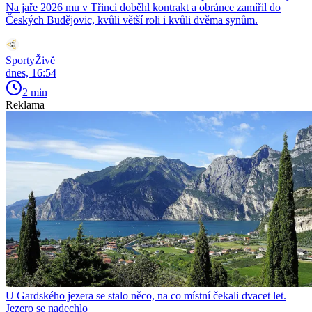
Na jaře 2026 mu v Třinci doběhl kontrakt a obránce zamířil do
Českých Budějovic, kvůli větší roli i kvůli dvěma synům.
SportyŽivě
dnes, 16:54
2 min
Reklama
U Gardského jezera se stalo něco, na co místní čekali dvacet let.
Jezero se nadechlo