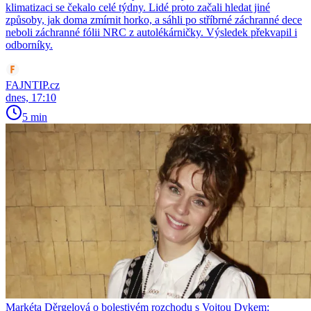
klimatizaci se čekalo celé týdny. Lidé proto začali hledat jiné
způsoby, jak doma zmírnit horko, a sáhli po stříbrné záchranné dece
neboli záchranné fólii NRC z autolékárničky. Výsledek překvapil i
odborníky.
FAJNTIP.cz
dnes, 17:10
5 min
Markéta Děrgelová o bolestivém rozchodu s Vojtou Dykem: