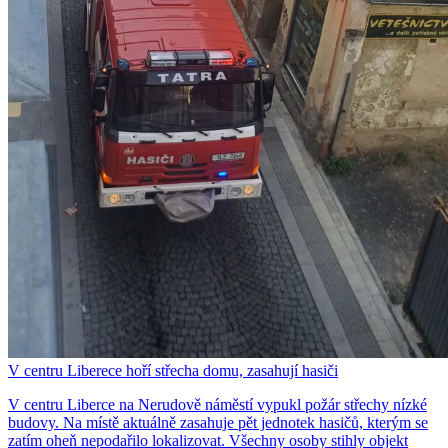
V centru Liberece hoří střecha domu, zasahují hasiči
V centru Liberce na Nerudově náměstí vypukl požár střechy nízké
budovy. Na místě aktuálně zasahuje pět jednotek hasičů, kterým se
zatím oheň nepodařilo lokalizovat. Všechny osoby stihly objekt