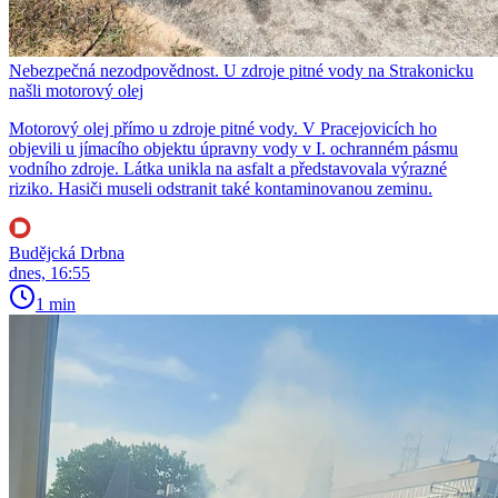
Nebezpečná nezodpovědnost. U zdroje pitné vody na Strakonicku
našli motorový olej
Motorový olej přímo u zdroje pitné vody. V Pracejovicích ho
objevili u jímacího objektu úpravny vody v I. ochranném pásmu
vodního zdroje. Látka unikla na asfalt a představovala výrazné
riziko. Hasiči museli odstranit také kontaminovanou zeminu.
Budějcká Drbna
dnes, 16:55
1 min