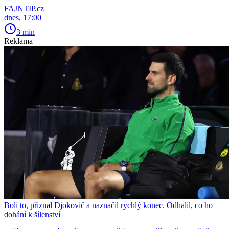
FAJNTIP.cz
dnes, 17:00
3 min
Reklama
Bolí to, přiznal Djokovič a naznačil rychlý konec. Odhalil, co ho
dohání k šílenství