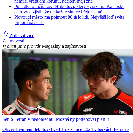
nemusí vrátit ani korunu, hackeři mají žně
Pohádka o tučňákovi Hubertovi, který vyrazil na Kanárské
ostrovy a zjistil, že ne každé slunce hřeje stejně
Plovoucí město má pojmout 80 tisíc lidí. Největší loď světa
připomíná sci-fi
Zobrazit více
Zajímavosti
Vybrali jsme pro vás
Magazíny a zajímavosti
Sen o Ferrari v nedohlednu: Možná by potřeboval plán B
Oliver Bearman debutoval ve F1 už v roce 2024 v barvách Ferrari a