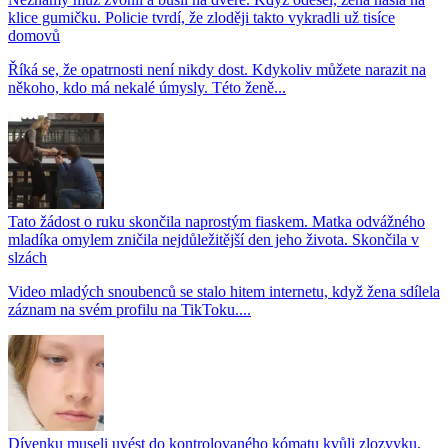
klice gumičku. Policie tvrdí, že zloději takto vykradli už tisíce
domovů
Říká se, že opatrnosti není nikdy dost. Kdykoliv můžete narazit na
někoho, kdo má nekalé úmysly. Této ženě...
Tato žádost o ruku skončila naprostým fiaskem. Matka odvážného
mladíka omylem zničila nejdůležitější den jeho života. Skončila v
slzách
Video mladých snoubenců se stalo hitem internetu, když žena sdílela
záznam na svém profilu na TikToku....
Dívenku museli uvést do kontrolovaného kómatu kvůli zlozvyku,