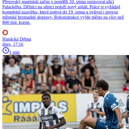
Přerovský magistrát začne v pondělí 10. srpna opravovat ulici
Palackého. Dělníci na silnici položí nový asfalt. Práce si vyžádají
kompletní uzavírku, která potrvá do 19. srpna a ovlivní i provoz
městské hromadné dopravy. Rekonstrukce vyjde město na více než
800 tisíc korun.
Hanácká Drbna
dnes, 17:16
1 min