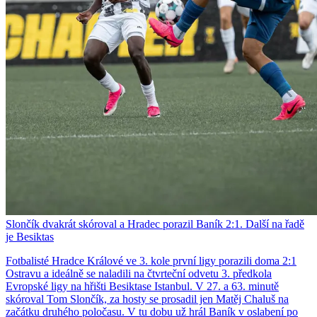
Slončík dvakrát skóroval a Hradec porazil Baník 2:1. Další na řadě
je Besiktas
Fotbalisté Hradce Králové ve 3. kole první ligy porazili doma 2:1
Ostravu a ideálně se naladili na čtvrteční odvetu 3. předkola
Evropské ligy na hřišti Besiktase Istanbul. V 27. a 63. minutě
skóroval Tom Slončík, za hosty se prosadil jen Matěj Chaluš na
začátku druhého poločasu. V tu dobu už hrál Baník v oslabení po