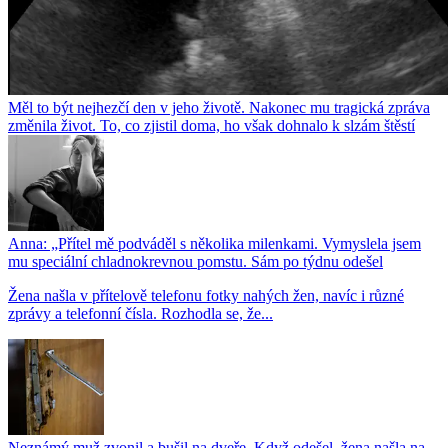
Měl to být nejhezčí den v jeho životě. Nakonec mu tragická zpráva
změnila život. To, co zjistil doma, ho však dohnalo k slzám štěstí
Anna: „Přítel mě podváděl s několika milenkami. Vymyslela jsem
mu speciální chladnokrevnou pomstu. Sám po týdnu odešel
Žena našla v přítelově telefonu fotky nahých žen, navíc i různé
zprávy a telefonní čísla. Rozhodla se, že...
Neznámý muž zvonil a bušil na dveře. Když odešel, žena našla na