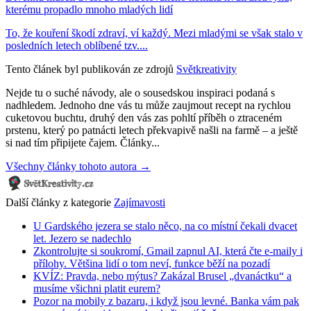
kterému propadlo mnoho mladých lidí
To, že kouření škodí zdraví, ví každý. Mezi mladými se však stalo v
posledních letech oblíbené tzv....
Tento článek byl publikován ze zdrojů
Světkreativity
Nejde tu o suché návody, ale o sousedskou inspiraci podaná s
nadhledem. Jednoho dne vás tu může zaujmout recept na rychlou
cuketovou buchtu, druhý den vás zas pohltí příběh o ztraceném
prstenu, který po patnácti letech překvapivě našli na farmě – a ještě
si nad tím připijete čajem. Články...
Všechny články tohoto autora →
Další články z kategorie
Zajímavosti
U Gardského jezera se stalo něco, na co místní čekali dvacet
let. Jezero se nadechlo
Zkontrolujte si soukromí, Gmail zapnul AI, která čte e-maily i
přílohy. Většina lidí o tom neví, funkce běží na pozadí
KVÍZ: Pravda, nebo mýtus? Zakázal Brusel „dvanáctku“ a
musíme všichni platit eurem?
Pozor na mobily z bazaru, i když jsou levné. Banka vám pak