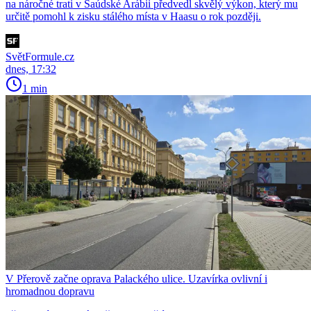
na náročné trati v Saúdské Arábii předvedl skvělý výkon, který mu
určitě pomohl k zisku stálého místa v Haasu o rok později.
SvětFormule.cz
dnes, 17:32
1 min
V Přerově začne oprava Palackého ulice. Uzavírka ovlivní i
hromadnou dopravu