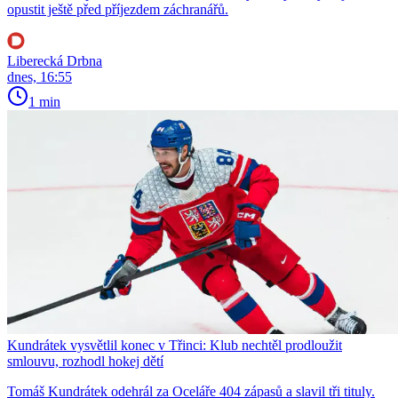
opustit ještě před příjezdem záchranářů.
Liberecká Drbna
dnes, 16:55
1 min
Kundrátek vysvětlil konec v Třinci: Klub nechtěl prodloužit
smlouvu, rozhodl hokej dětí
Tomáš Kundrátek odehrál za Oceláře 404 zápasů a slavil tři tituly.