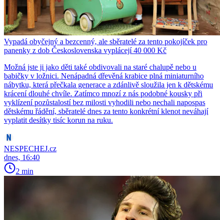
Vypadá obyčejný a bezcenný, ale sběratelé za tento pokojíček pro
panenky z dob Československa vyplácejí 40 000 Kč
Možná jste ji jako děti také obdivovali na staré chalupě nebo u
babičky v ložnici. Nenápadná dřevěná krabice plná miniaturního
nábytku, která přečkala generace a zdánlivě sloužila jen k dětskému
krácení dlouhé chvíle. Zatímco mnozí z nás podobné kousky při
vyklízení pozůstalostí bez milosti vyhodili nebo nechali napospas
dětskému řádění, sběratelé dnes za tento konkrétní klenot neváhají
vyplatit desítky tisíc korun na ruku.
NESPECHEJ.cz
dnes, 16:40
2 min