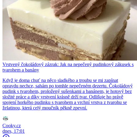
Vrstvený čokoládový zázrak: Jak na nepečený pudinkový zákusek s
tvarohem a banány
Když je doma chuť na něco sladkého a troubu se mi zapínat
opravdu nechce, sahám po tomhle nepečeném dezertu. Čokoládový
pudink s tvarohem, proložený sušenkami a banánem, je hotový bez
složité práce a díky vrstvení krásně drží tvar. Odlišuje ho právě
spojení horkého pudinku s tvarohem a vrchní vrstva z tvarohu se
želatinou, která celý moučník pěkně zpevní.
Cooky.cz
dnes, 17:01