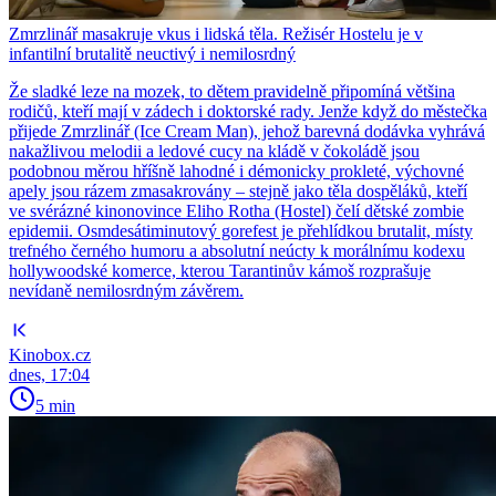
Zmrzlinář masakruje vkus i lidská těla. Režisér Hostelu je v
infantilní brutalitě neuctivý i nemilosrdný
Že sladké leze na mozek, to dětem pravidelně připomíná většina
rodičů, kteří mají v zádech i doktorské rady. Jenže když do městečka
přijede Zmrzlinář (Ice Cream Man), jehož barevná dodávka vyhrává
nakažlivou melodii a ledové cucy na kládě v čokoládě jsou
podobnou měrou hříšně lahodné i démonicky prokleté, výchovné
apely jsou rázem zmasakrovány – stejně jako těla dospěláků, kteří
ve svérázné kinonovince Eliho Rotha (Hostel) čelí dětské zombie
epidemii. Osmdesátiminutový gorefest je přehlídkou brutalit, místy
trefného černého humoru a absolutní neúcty k morálnímu kodexu
hollywoodské komerce, kterou Tarantinův kámoš rozprašuje
nevídaně nemilosrdným závěrem.
Kinobox.cz
dnes, 17:04
5 min