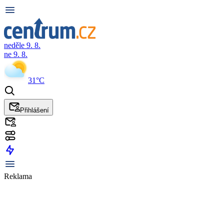
neděle 9. 8.
ne 9. 8.
31°C
Přihlášení
Reklama