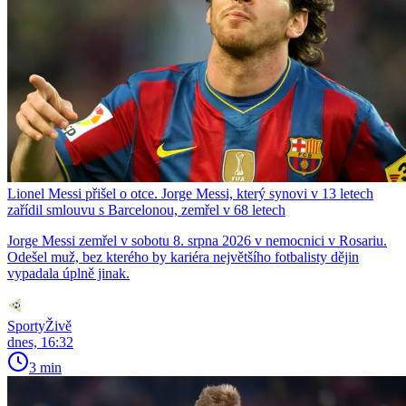
Lionel Messi přišel o otce. Jorge Messi, který synovi v 13 letech
zařídil smlouvu s Barcelonou, zemřel v 68 letech
Jorge Messi zemřel v sobotu 8. srpna 2026 v nemocnici v Rosariu.
Odešel muž, bez kterého by kariéra největšího fotbalisty dějin
vypadala úplně jinak.
SportyŽivě
dnes, 16:32
3 min