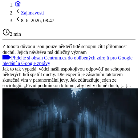
Zajímavosti
8. 6. 2026, 08:47
2 min
Z tohoto důvodu jsou pouze někteří lidé schopni cítit přítomnost
duchů. Jejich návštěva má důležitý význam
Přidejte si obsah Centrum.cz do oblíbených zdrojů pro Google
hledání a Google zprávy
Jak to tak vypadá, vědci našli uspokojivou odpověď na schopnost
některých lidí spatřit duchy. Dle expertů je zásadním faktorem
skutečná víra v paranormální jevy. Jak zdůrazňuje jeden ze
sociologů: „První podmínkou k tomu, aby byl v domě duch, [...]...