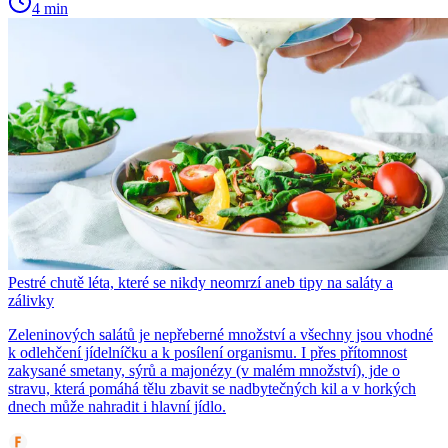
4 min
Pestré chutě léta, které se nikdy neomrzí aneb tipy na saláty a
zálivky
Zeleninových salátů je nepřeberné množství a všechny jsou vhodné
k odlehčení jídelníčku a k posílení organismu. I přes přítomnost
zakysané smetany, sýrů a majonézy (v malém množství), jde o
stravu, která pomáhá tělu zbavit se nadbytečných kil a v horkých
dnech může nahradit i hlavní jídlo.