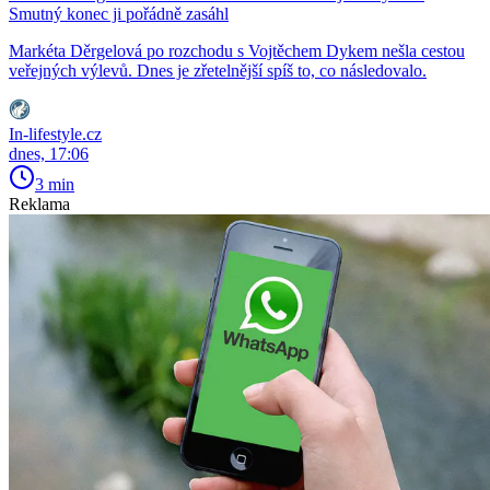
Smutný konec ji pořádně zasáhl
Markéta Děrgelová po rozchodu s Vojtěchem Dykem nešla cestou
veřejných výlevů. Dnes je zřetelnější spíš to, co následovalo.
In-lifestyle.cz
dnes, 17:06
3 min
Reklama