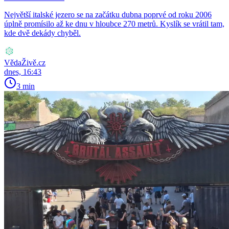
Největší italské jezero se na začátku dubna poprvé od roku 2006
úplně promísilo až ke dnu v hloubce 270 metrů. Kyslík se vrátil tam,
kde dvě dekády chyběl.
VědaŽivě.cz
dnes, 16:43
3 min