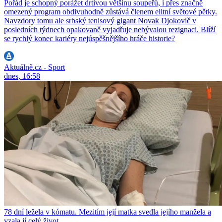
Pořád je schopný porážet drtivou většinu soupeřů, i přes značně
omezený program obdivuhodně zůstává členem elitní světové pětky.
Navzdory tomu ale srbský tenisový gigant Novak Djokovič v
posledních týdnech opakovaně vyjadřuje nebývalou rezignaci. Blíží
se rychlý konec kariéry nejúspěšnějšího hráče historie?
Aktuálně.cz - Sport
dnes, 16:58
78 dní ležela v kómatu. Mezitím její matka svedla jejího manžela a
vzala jí celý život