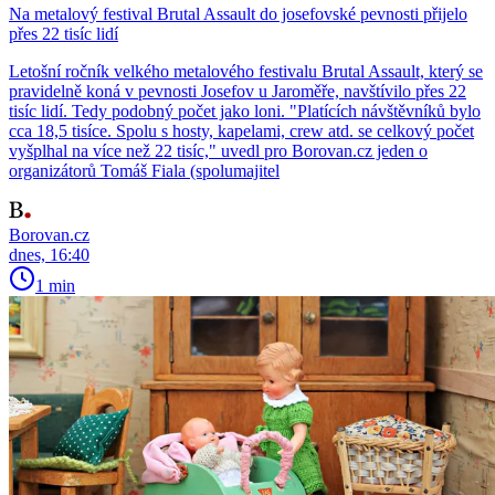
Na metalový festival Brutal Assault do josefovské pevnosti přijelo
přes 22 tisíc lidí
Letošní ročník velkého metalového festivalu Brutal Assault, který se
pravidelně koná v pevnosti Josefov u Jaroměře, navštívilo přes 22
tisíc lidí. Tedy podobný počet jako loni. "Platících návštěvníků bylo
cca 18,5 tisíce. Spolu s hosty, kapelami, crew atd. se celkový počet
vyšplhal na více než 22 tisíc," uvedl pro Borovan.cz jeden o
organizátorů Tomáš Fiala (spolumajitel
Borovan.cz
dnes, 16:40
1 min