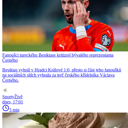
Fanoušci tureckého Besiktase kritizují bývalého reprezentanta
Černého
Beşiktaş vyhrál v Hradci Králové 1:0, přesto si část jeho fanoušků
na sociálních sítích vybrala za terč českého křídelníka Václava
Černého.
SportyŽivě
dnes, 17:01
3 min