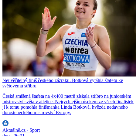
Neuvěřitelný finiš českého zázraku. Botková vytáhla štafetu ke
světovému stříbru
Česká smíšená štafeta na 4x400 metrů získala stříbro na juniorském
mistrovství světa v atletice. Nejrychlejším úsekem ze všech finalistek
jí k tomu pomohla finišmanka Linda Botková, hvězda nedávného
dorosteneckého mistrovství Evropy.
Aktuálně.cz - Sport
dnes, 06:01