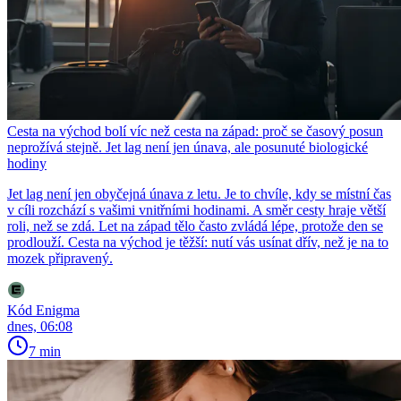
Cesta na východ bolí víc než cesta na západ: proč se časový posun
neprožívá stejně. Jet lag není jen únava, ale posunuté biologické
hodiny
Jet lag není jen obyčejná únava z letu. Je to chvíle, kdy se místní čas
v cíli rozchází s vašimi vnitřními hodinami. A směr cesty hraje větší
roli, než se zdá. Let na západ tělo často zvládá lépe, protože den se
prodlouží. Cesta na východ je těžší: nutí vás usínat dřív, než je na to
mozek připravený.
Kód Enigma
dnes, 06:08
7 min