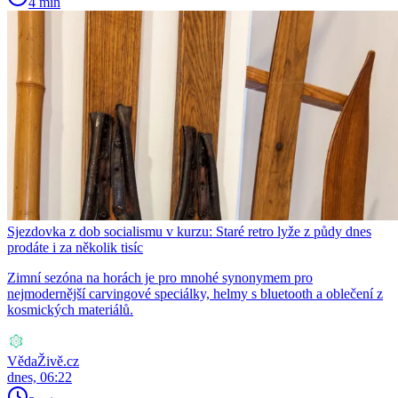
4 min
Sjezdovka z dob socialismu v kurzu: Staré retro lyže z půdy dnes
prodáte i za několik tisíc
Zimní sezóna na horách je pro mnohé synonymem pro
nejmodernější carvingové speciálky, helmy s bluetooth a oblečení z
kosmických materiálů.
VědaŽivě.cz
dnes, 06:22