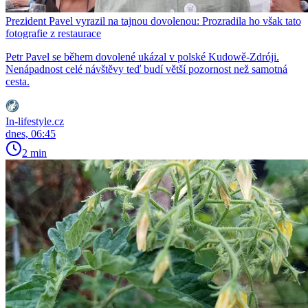
Prezident Pavel vyrazil na tajnou dovolenou: Prozradila ho však tato
fotografie z restaurace
Petr Pavel se během dovolené ukázal v polské Kudowě-Zdróji.
Nenápadnost celé návštěvy teď budí větší pozornost než samotná
cesta.
In-lifestyle.cz
dnes, 06:45
2 min