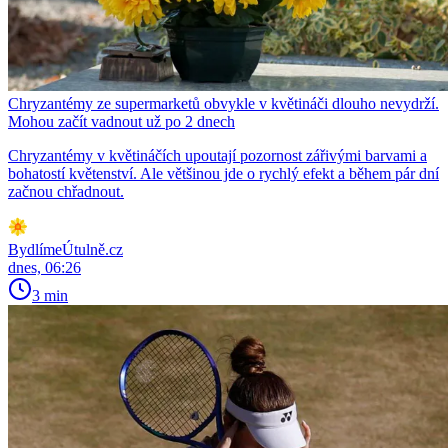
Chryzantémy ze supermarketů obvykle v květináči dlouho nevydrží.
Mohou začít vadnout už po 2 dnech
Chryzantémy v květináčích upoutají pozornost zářivými barvami a
bohatostí květenství. Ale většinou jde o rychlý efekt a během pár dní
začnou chřadnout.
BydlímeÚtulně.cz
dnes, 06:26
3 min