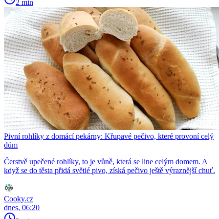
2 min
Pivní rohlíky z domácí pekárny: Křupavé pečivo, které provoní celý
dům
Čerstvě upečené rohlíky, to je vůně, která se line celým domem. A
když se do těsta přidá světlé pivo, získá pečivo ještě výraznější chuť.
Cooky.cz
dnes, 06:20