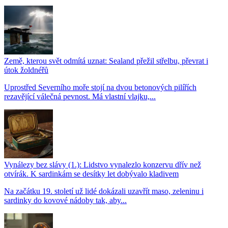
Země, kterou svět odmítá uznat: Sealand přežil střelbu, převrat i
útok žoldnéřů
Uprostřed Severního moře stojí na dvou betonových pilířích
rezavějící válečná pevnost. Má vlastní vlajku,...
Vynálezy bez slávy (1.): Lidstvo vynalezlo konzervu dřív než
otvírák. K sardinkám se desítky let dobývalo kladivem
Na začátku 19. století už lidé dokázali uzavřít maso, zeleninu i
sardinky do kovové nádoby tak, aby...