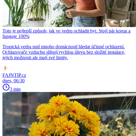
Toto je nejlepší způsob, jak ve vedru ochladit byt. Stojí pár korun a
funguje 100%
Tropická vedra nutí mnoho domácností hledat účinné ochlazení.
Ochlazovače vzduchu slibují rychlou úlevu bez složité instalace,
jejich možnosti ale mají své limity.
FAJNTIP.cz
dnes, 06:30
3 min