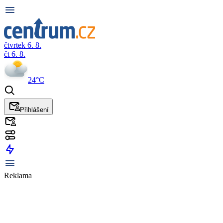
čtvrtek 6. 8.
čt 6. 8.
24°C
Přihlášení
Reklama