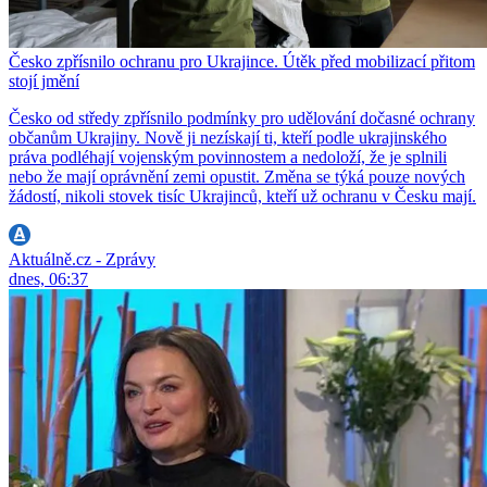
Česko zpřísnilo ochranu pro Ukrajince. Útěk před mobilizací přitom
stojí jmění
Česko od středy zpřísnilo podmínky pro udělování dočasné ochrany
občanům Ukrajiny. Nově ji nezískají ti, kteří podle ukrajinského
práva podléhají vojenským povinnostem a nedoloží, že je splnili
nebo že mají oprávnění zemi opustit. Změna se týká pouze nových
žádostí, nikoli stovek tisíc Ukrajinců, kteří už ochranu v Česku mají.
Aktuálně.cz - Zprávy
dnes, 06:37