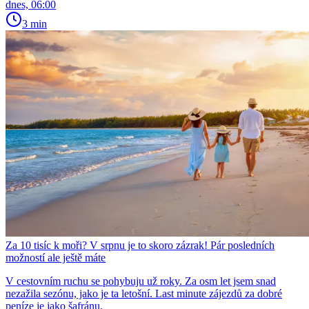
dnes, 06:00
3 min
Za 10 tisíc k moři? V srpnu je to skoro zázrak! Pár posledních
možností ale ještě máte
V cestovním ruchu se pohybuju už roky. Za osm let jsem snad
nezažila sezónu, jako je ta letošní. Last minute zájezdů za dobré
peníze je jako šafránu.