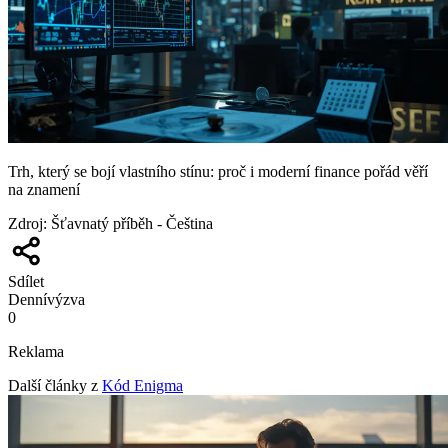
Trh, který se bojí vlastního stínu: proč i moderní finance pořád věří
na znamení
Zdroj
:
Šťavnatý příběh - Čeština
Sdílet
Denní
výzva
0
Reklama
Další články z
Kód Enigma