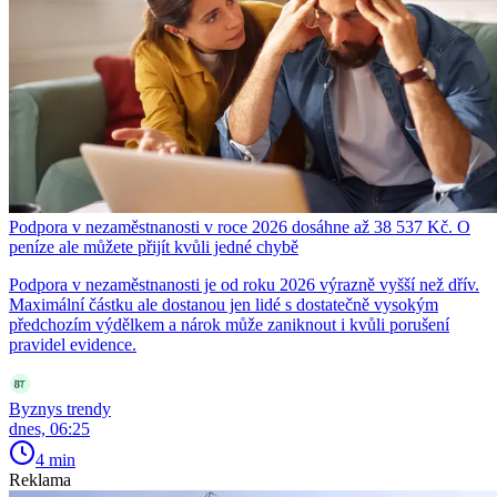
Podpora v nezaměstnanosti v roce 2026 dosáhne až 38 537 Kč. O
peníze ale můžete přijít kvůli jedné chybě
Podpora v nezaměstnanosti je od roku 2026 výrazně vyšší než dřív.
Maximální částku ale dostanou jen lidé s dostatečně vysokým
předchozím výdělkem a nárok může zaniknout i kvůli porušení
pravidel evidence.
Byznys trendy
dnes, 06:25
4 min
Reklama