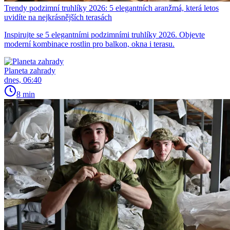
Trendy podzimní truhlíky 2026: 5 elegantních aranžmá, která letos
uvidíte na nejkrásnějších terasách
Inspirujte se 5 elegantními podzimními truhlíky 2026. Objevte
moderní kombinace rostlin pro balkon, okna i terasu.
Planeta zahrady
dnes, 06:40
8 min