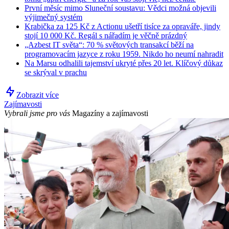
První měsíc mimo Sluneční soustavu: Vědci možná objevili
výjimečný systém
Krabička za 125 Kč z Actionu ušetří tisíce za opraváře, jindy
stojí 10 000 Kč. Regál s nářadím je věčně prázdný
„Azbest IT světa“: 70 % světových transakcí běží na
programovacím jazyce z roku 1959. Nikdo ho neumí nahradit
Na Marsu odhalili tajemství ukryté přes 20 let. Klíčový důkaz
se skrýval v prachu
Zobrazit více
Zajímavosti
Vybrali jsme pro vás
Magazíny a zajímavosti