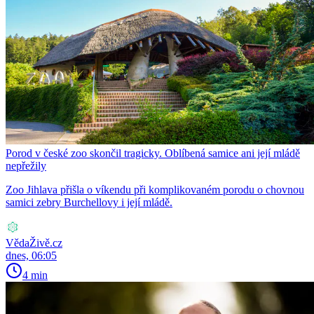
Porod v české zoo skončil tragicky. Oblíbená samice ani její mládě
nepřežily
Zoo Jihlava přišla o víkendu při komplikovaném porodu o chovnou
samici zebry Burchellovy i její mládě.
VědaŽivě.cz
dnes, 06:05
4 min