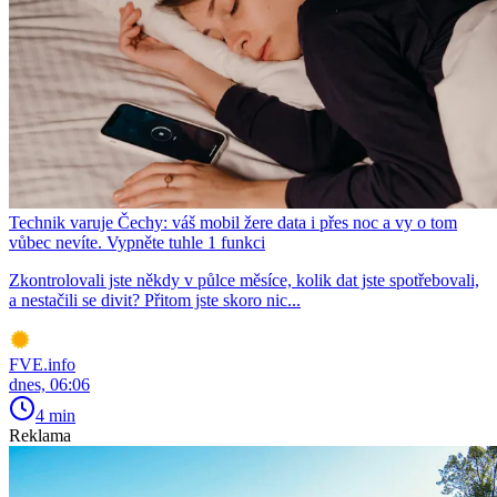
Technik varuje Čechy: váš mobil žere data i přes noc a vy o tom
vůbec nevíte. Vypněte tuhle 1 funkci
Zkontrolovali jste někdy v půlce měsíce, kolik dat jste spotřebovali,
a nestačili se divit? Přitom jste skoro nic...
FVE.info
dnes, 06:06
4 min
Reklama