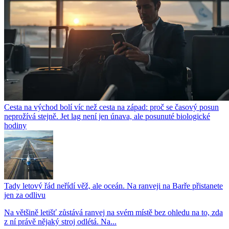
Cesta na východ bolí víc než cesta na západ: proč se časový posun
neprožívá stejně. Jet lag není jen únava, ale posunuté biologické
hodiny
Tady letový řád neřídí věž, ale oceán. Na ranveji na Barře přistanete
jen za odlivu
Na většině letišť zůstává ranvej na svém místě bez ohledu na to, zda
z ní právě nějaký stroj odlétá. Na...