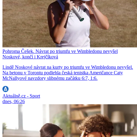
Pohroma Češek. Návrat po triumfu ve Wimbledonu nevyšel
Noskové, končí i Krejčíková
Lindě Noskové návrat na kurty po triumfu ve Wimbledonu nevyšel.
Na betonu v Torontu podlehla česká tenistka Američance Caty
McNallyové navzdory slibnému začátku 6:7, 1:6.
Aktuálně.cz - Sport
dnes, 06:26