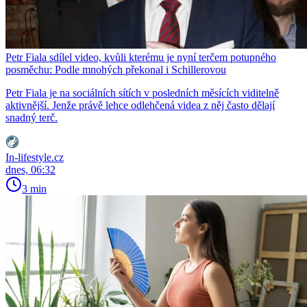
Petr Fiala sdílel video, kvůli kterému je nyní terčem potupného
posměchu: Podle mnohých překonal i Schillerovou
Petr Fiala je na sociálních sítích v posledních měsících viditelně
aktivnější. Jenže právě lehce odlehčená videa z něj často dělají
snadný terč.
In-lifestyle.cz
dnes, 06:32
3 min