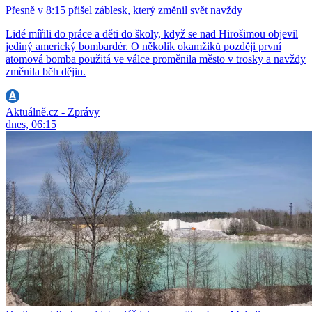
Přesně v 8:15 přišel záblesk, který změnil svět navždy
Lidé mířili do práce a děti do školy, když se nad Hirošimou objevil
jediný americký bombardér. O několik okamžiků později první
atomová bomba použitá ve válce proměnila město v trosky a navždy
změnila běh dějin.
Aktuálně.cz - Zprávy
dnes, 06:15