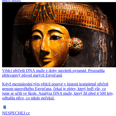
Vědci přečetli DNA muže z doby stavitelů pyramid. Prozradila
překvapivý původ starých Egypťanů
Když mezinárodní tým vědců poprvé v historii kompletně přečetl
genom starověkého Egypťana, čekal je objev, který boří vše, co
jsme se učili ve škole. Analýza DNA muže, který žil před 4 500 lety,
odhalila něco, co nikdo nečekal.
NESPECHEJ.cz