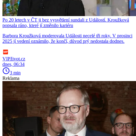
Po 20 letech v ČT ji bez vysvětlení sundali z Událostí. Kroužková
popsala ráno, které jí změnilo kariéru
Barbora Kroužková moderovala Události necelé tři roky. V prosinci
2025 jí vedení oznámilo, že končí, důvod prý nedostala dodnes.
VIPživot.cz
dnes, 06:34
3 min
Reklama