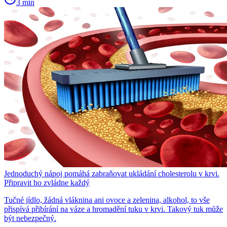
3 min
Jednoduchý nápoj pomáhá zabraňovat ukládání cholesterolu v krvi.
Připravit ho zvládne každý
Tučné jídlo, žádná vláknina ani ovoce a zelenina, alkohol, to vše
přispívá přibírání na váze a hromadění tuku v krvi. Takový tuk může
být nebezpečný.