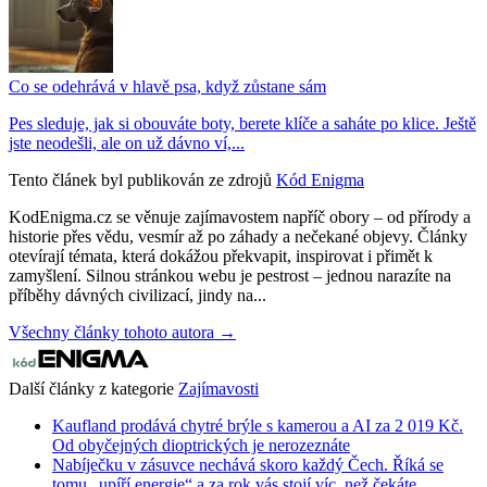
Co se odehrává v hlavě psa, když zůstane sám
Pes sleduje, jak si obouváte boty, berete klíče a saháte po klice. Ještě
jste neodešli, ale on už dávno ví,...
Tento článek byl publikován ze zdrojů
Kód Enigma
KodEnigma.cz se věnuje zajímavostem napříč obory – od přírody a
historie přes vědu, vesmír až po záhady a nečekané objevy. Články
otevírají témata, která dokážou překvapit, inspirovat i přimět k
zamyšlení. Silnou stránkou webu je pestrost – jednou narazíte na
příběhy dávných civilizací, jindy na...
Všechny články tohoto autora →
Další články z kategorie
Zajímavosti
Kaufland prodává chytré brýle s kamerou a AI za 2 019 Kč.
Od obyčejných dioptrických je nerozeznáte
Nabíječku v zásuvce nechává skoro každý Čech. Říká se
tomu „upíří energie“ a za rok vás stojí víc, než čekáte