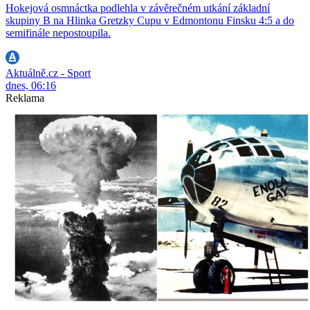
Hokejová osmnáctka podlehla v závěrečném utkání základní
skupiny B na Hlinka Gretzky Cupu v Edmontonu Finsku 4:5 a do
semifinále nepostoupila.
Aktuálně.cz - Sport
dnes, 06:16
Reklama