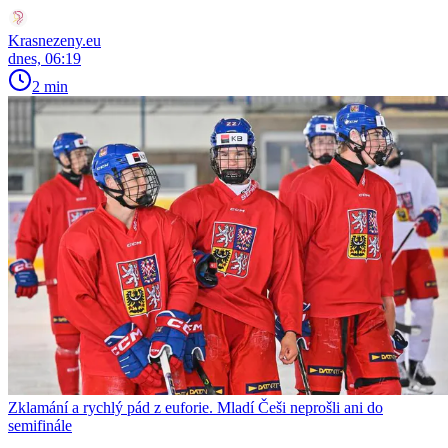
Krasnezeny.eu
dnes, 06:19
2 min
Zklamání a rychlý pád z euforie. Mladí Češi neprošli ani do
semifinále