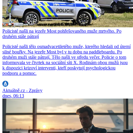
Policisté našli na jezeře Most pohřešovaného muže mrtvého. Po
druhém stále pátrají
Policisté našli tělo osmadvacetiletého muže, kterého hledali od úterní
silné bouřky. Na jezeře Most byl v tu dobu na paddleboardu. Po
druhém muži stále pátrají. Tělo našli ve středu večer. Policie o tom
informovala ve čtvrtek na sociální síti X. Rodinám obou mužů jsou
k dispozici krizoví interventi, kteří poskytují psychologickou
podporu a pomoc.
Aktuálně.cz - Zprávy
dnes, 06:13