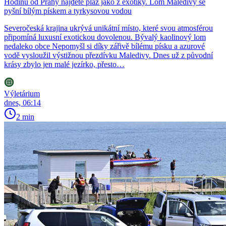
Hodinu od Prahy najdete pláž jako z exotiky. Lom Maledivy se
pyšní bílým pískem a tyrkysovou vodou
Severočeská krajina ukrývá unikátní místo, které svou atmosférou
připomíná luxusní exotickou dovolenou. Bývalý kaolinový lom
nedaleko obce Nepomyšl si díky zářivě bílému písku a azurové
vodě vysloužil výstižnou přezdívku Maledivy. Dnes už z původní
krásy zbylo jen malé jezírko, přesto…
Výletárium
dnes, 06:14
2 min