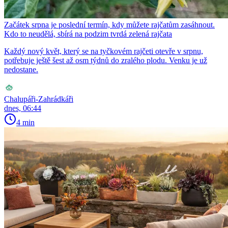
Začátek srpna je poslední termín, kdy můžete rajčatům zasáhnout.
Kdo to neudělá, sbírá na podzim tvrdá zelená rajčata
Každý nový květ, který se na tyčkovém rajčeti otevře v srpnu,
potřebuje ještě šest až osm týdnů do zralého plodu. Venku je už
nedostane.
Chalupáři-Zahrádkáři
dnes, 06:44
4 min