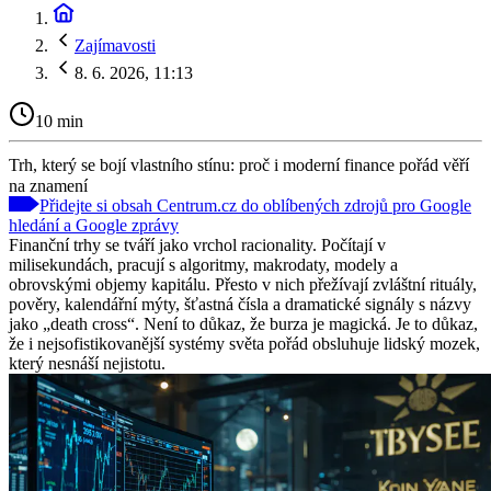
Zajímavosti
8. 6. 2026, 11:13
10 min
Trh, který se bojí vlastního stínu: proč i moderní finance pořád věří
na znamení
Přidejte si obsah Centrum.cz do oblíbených zdrojů pro Google
hledání a Google zprávy
Finanční trhy se tváří jako vrchol racionality. Počítají v
milisekundách, pracují s algoritmy, makrodaty, modely a
obrovskými objemy kapitálu. Přesto v nich přežívají zvláštní rituály,
pověry, kalendářní mýty, šťastná čísla a dramatické signály s názvy
jako „death cross“. Není to důkaz, že burza je magická. Je to důkaz,
že i nejsofistikovanější systémy světa pořád obsluhuje lidský mozek,
který nesnáší nejistotu.