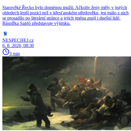
Starověké Řecko bylo doménou mužů. Ačkoliv ženy měly v jistých
ohledech lepší pozici než v křesťanském středověku, jen málo z nich
se prosadilo po literární stránce a jejich jména znají i dnešní lidé.
Básnířka Sapfó představuje výjimku.
NESPECHEJ.cz
6. 8. 2026, 08:30
3 min