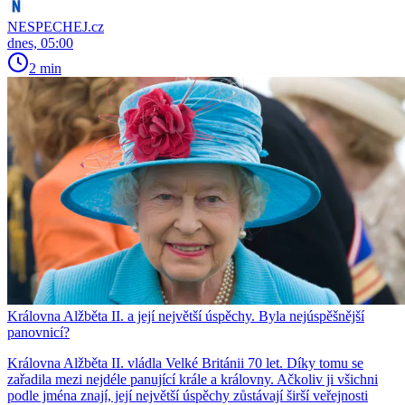
NESPECHEJ.cz
dnes, 05:00
2 min
Královna Alžběta II. a její největší úspěchy. Byla nejúspěšnější
panovnicí?
Královna Alžběta II. vládla Velké Británii 70 let. Díky tomu se
zařadila mezi nejdéle panující krále a královny. Ačkoliv ji všichni
podle jména znají, její největší úspěchy zůstávají širší veřejnosti