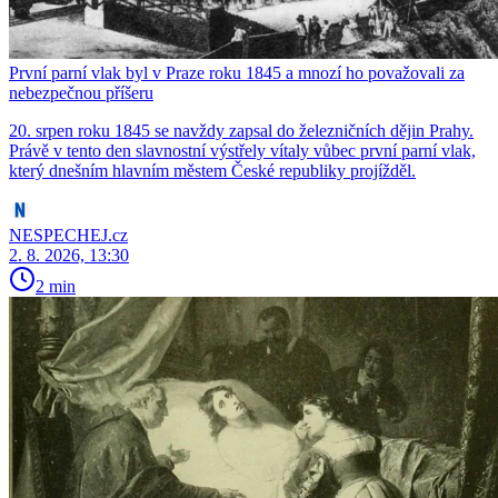
První parní vlak byl v Praze roku 1845 a mnozí ho považovali za
nebezpečnou příšeru
20. srpen roku 1845 se navždy zapsal do železničních dějin Prahy.
Právě v tento den slavnostní výstřely vítaly vůbec první parní vlak,
který dnešním hlavním městem České republiky projížděl.
NESPECHEJ.cz
2. 8. 2026, 13:30
2 min