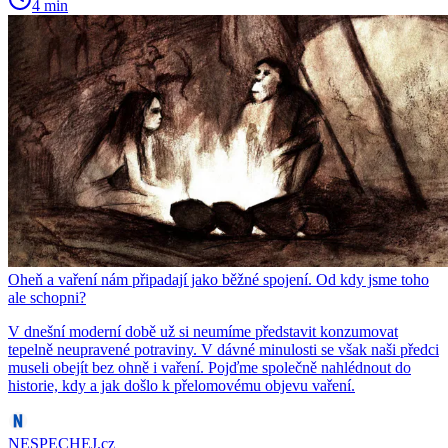
4 min
Oheň a vaření nám připadají jako běžné spojení. Od kdy jsme toho
ale schopni?
V dnešní moderní době už si neumíme představit konzumovat
tepelně neupravené potraviny. V dávné minulosti se však naši předci
museli obejít bez ohně i vaření. Pojďme společně nahlédnout do
historie, kdy a jak došlo k přelomovému objevu vaření.
NESPECHEJ.cz