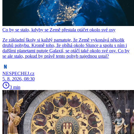
Co by se stalo, kdyby se Země přestala otáčet okolo své osy
Ze základní školy si každý pamatuje, že Země vykonává několik
druhů pohybu. Kromě toho, že obíhá okolo Slunce a spolu s ním i
dalšími planetami putuje Galaxií, se otáčí také okolo své osy. Co by
se ale stalo, pokud by právě tento pohyb najednou ustal?
NESPECHEJ.cz
5. 8. 2026, 08:30
3 min