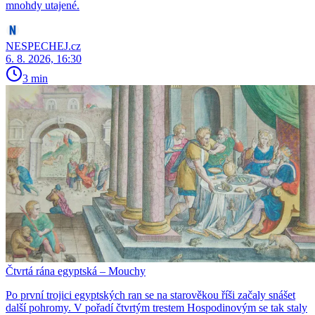
mnohdy utajené.
NESPECHEJ.cz
6. 8. 2026, 16:30
3 min
Čtvrtá rána egyptská – Mouchy
Po první trojici egyptských ran se na starověkou říši začaly snášet
další pohromy. V pořadí čtvrtým trestem Hospodinovým se tak staly