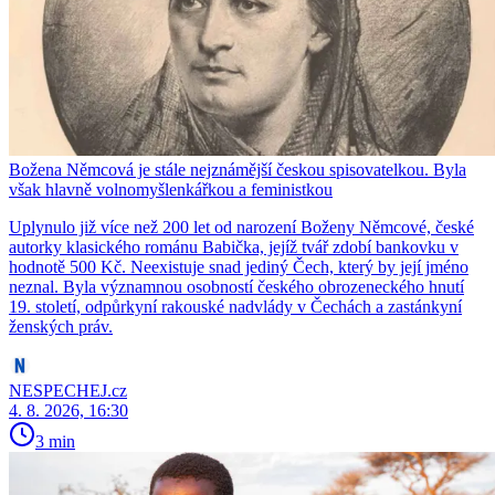
Božena Němcová je stále nejznámější českou spisovatelkou. Byla
však hlavně volnomyšlenkářkou a feministkou
Uplynulo již více než 200 let od narození Boženy Němcové, české
autorky klasického románu Babička, jejíž tvář zdobí bankovku v
hodnotě 500 Kč. Neexistuje snad jediný Čech, který by její jméno
neznal. Byla významnou osobností českého obrozeneckého hnutí
19. století, odpůrkyní rakouské nadvlády v Čechách a zastánkyní
ženských práv.
NESPECHEJ.cz
4. 8. 2026, 16:30
3 min