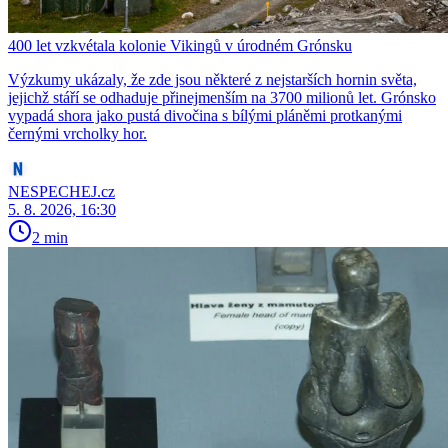
400 let vzkvétala kolonie Vikingů v úrodném Grónsku
Výzkumy ukázaly, že zde jsou některé z nejstarších hornin světa,
jejichž stáří se odhaduje přinejmenším na 3700 milionů let. Grónsko
vypadá shora jako pustá divočina s bílými pláněmi protkanými
černými vrcholky hor.
NESPECHEJ.cz
5. 8. 2026, 16:30
2 min