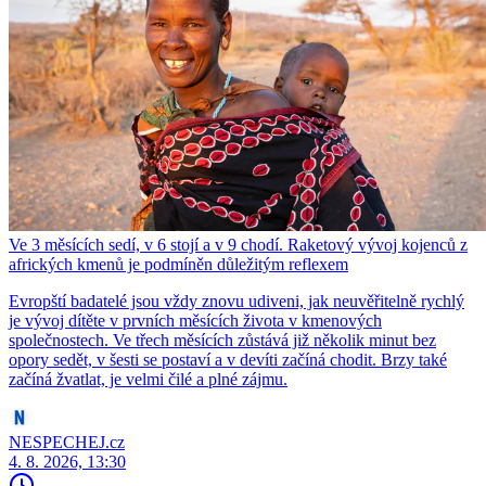
Ve 3 měsících sedí, v 6 stojí a v 9 chodí. Raketový vývoj kojenců z
afrických kmenů je podmíněn důležitým reflexem
Evropští badatelé jsou vždy znovu udiveni, jak neuvěřitelně rychlý
je vývoj dítěte v prvních měsících života v kmenových
společnostech. Ve třech měsících zůstává již několik minut bez
opory sedět, v šesti se postaví a v devíti začíná chodit. Brzy také
začíná žvatlat, je velmi čilé a plné zájmu.
NESPECHEJ.cz
4. 8. 2026, 13:30