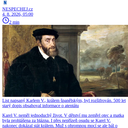
NESPECHEJ.cz
4. 8. 2026, 05:00
2 min
List napsaný Karlem V., králem španělským, byl rozšifrován. 500 let
starý dopis obsahoval informace o atentátu
Karel V. neměl jednoduchý život. V dětství mu zemřel otec a matka
byla prohlášena za blázna. I přes nepřízeň osudu se Karel V.
nakonec dokázal stát králem. Muž s ohromnou mocí se ale bál o