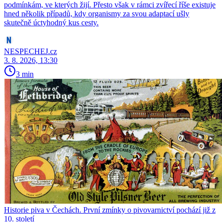
podmínkám, ve kterých žijí. Přesto však v rámci zvířecí říše existuje
hned několik případů, kdy organismy za svou adaptací ušly
skutečně úctyhodný kus cesty.
NESPECHEJ.cz
3. 8. 2026, 13:30
3 min
Historie piva v Čechách. První zmínky o pivovarnictví pochází již z
10. století