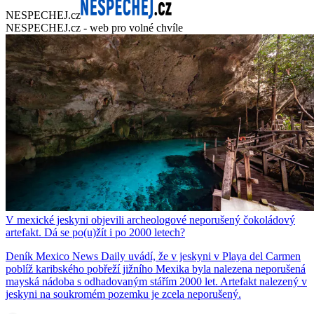
NESPECHEJ.cz
NESPECHEJ.cz - web pro volné chvíle
V mexické jeskyni objevili archeologové neporušený čokoládový
artefakt. Dá se po(u)žít i po 2000 letech?
Deník Mexico News Daily uvádí, že v jeskyni v Playa del Carmen
poblíž karibského pobřeží jižního Mexika byla nalezena neporušená
mayská nádoba s odhadovaným stářím 2000 let. Artefakt nalezený v
jeskyni na soukromém pozemku je zcela neporušený.