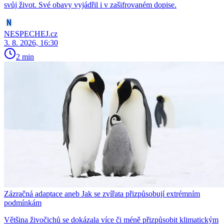
svůj život. Své obavy vyjádřil i v zašifrovaném dopise.
NESPECHEJ.cz
3. 8. 2026, 16:30
2 min
Zázračná adaptace aneb Jak se zvířata přizpůsobují extrémním
podmínkám
Většina živočichů se dokázala více či méně přizpůsobit klimatickým