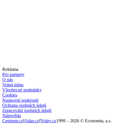
Reklama
Pro partnery
O nás
Volná místa
Všeobecné podmínky
Cookies
Nastavení soukromí
Ochrana osobních údajů
Zpracování osobních údajů
Nápověda
Centrum.cz
I
Atlas.cz
I
Volny.cz
1999 –
2026
© Economia, a.s.