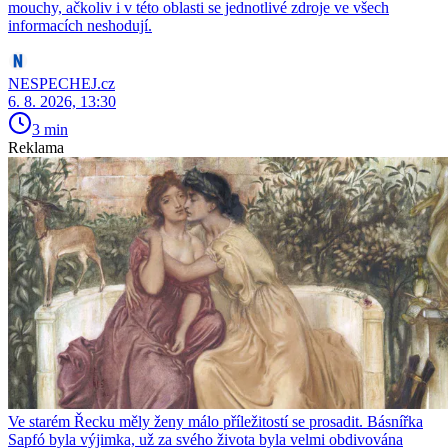
mouchy, ačkoliv i v této oblasti se jednotlivé zdroje ve všech
informacích neshodují.
NESPECHEJ.cz
6. 8. 2026, 13:30
3 min
Reklama
Ve starém Řecku měly ženy málo příležitostí se prosadit. Básnířka
Sapfó byla výjimka, už za svého života byla velmi obdivována