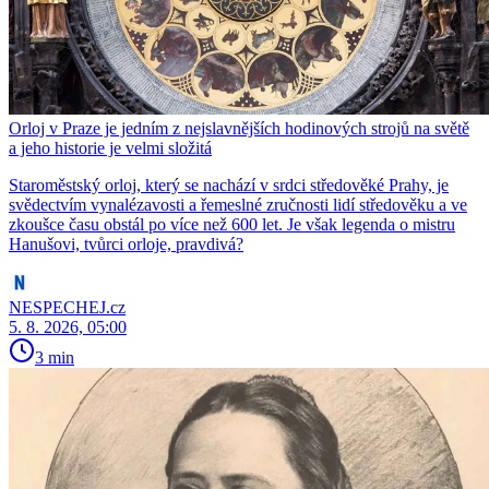
Orloj v Praze je jedním z nejslavnějších hodinových strojů na světě
a jeho historie je velmi složitá
Staroměstský orloj, který se nachází v srdci středověké Prahy, je
svědectvím vynalézavosti a řemeslné zručnosti lidí středověku a ve
zkoušce času obstál po více než 600 let. Je však legenda o mistru
Hanušovi, tvůrci orloje, pravdivá?
NESPECHEJ.cz
5. 8. 2026, 05:00
3 min