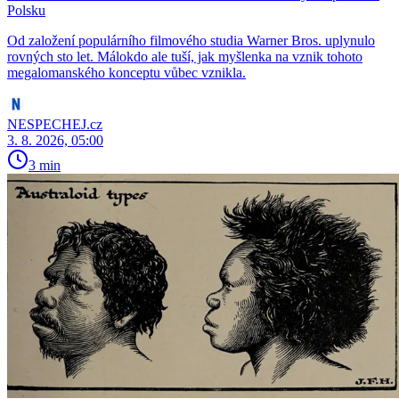
Polsku
Od založení populárního filmového studia Warner Bros. uplynulo
rovných sto let. Málokdo ale tuší, jak myšlenka na vznik tohoto
megalomanského konceptu vůbec vznikla.
NESPECHEJ.cz
3. 8. 2026, 05:00
3 min