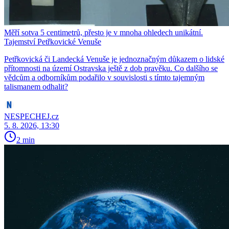
Měří sotva 5 centimetrů, přesto je v mnoha ohledech unikátní.
Tajemství Petřkovické Venuše
Petřkovická či Landecká Venuše je jednoznačným důkazem o lidské
přítomnosti na území Ostravska ještě z dob pravěku. Co dalšího se
vědcům a odborníkům podařilo v souvislosti s tímto tajemným
talismanem odhalit?
NESPECHEJ.cz
5. 8. 2026, 13:30
2 min