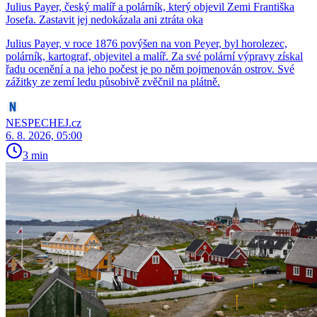
Julius Payer, český malíř a polárník, který objevil Zemi Františka
Josefa. Zastavit jej nedokázala ani ztráta oka
Julius Payer, v roce 1876 povýšen na von Peyer, byl horolezec,
polárník, kartograf, objevitel a malíř. Za své polární výpravy získal
řadu ocenění a na jeho počest je po něm pojmenován ostrov. Své
zážitky ze zemí ledu působivě zvěčnil na plátně.
NESPECHEJ.cz
6. 8. 2026, 05:00
3 min