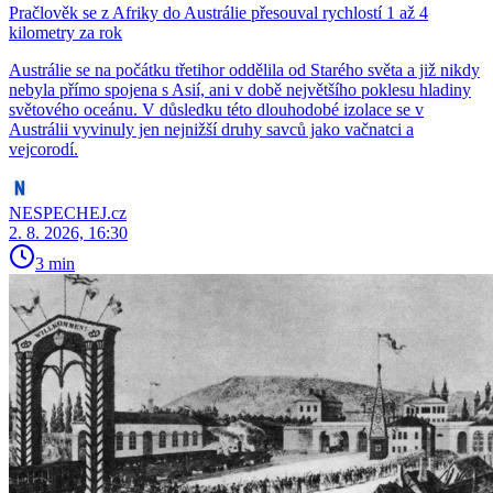
Pračlověk se z Afriky do Austrálie přesouval rychlostí 1 až 4
kilometry za rok
Austrálie se na počátku třetihor oddělila od Starého světa a již nikdy
nebyla přímo spojena s Asií, ani v době největšího poklesu hladiny
světového oceánu. V důsledku této dlouhodobé izolace se v
Austrálii vyvinuly jen nejnižší druhy savců jako vačnatci a
vejcorodí.
NESPECHEJ.cz
2. 8. 2026, 16:30
3 min