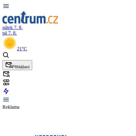
pátek 7. 8.
pá 7. 8.
21°C
Přihlášení
Reklama