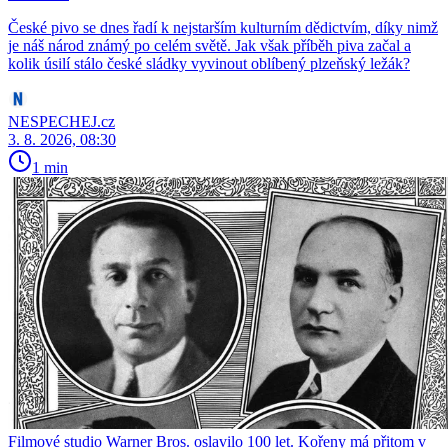
České pivo se dnes řadí k nejstarším kulturním dědictvím, díky nimž
je náš národ známý po celém světě. Jak však příběh piva začal a
kolik úsilí stálo české sládky vyvinout oblíbený plzeňský ležák?
NESPECHEJ.cz
3. 8. 2026, 08:30
1 min
Filmové studio Warner Bros. oslavilo 100 let. Kořeny má přitom v