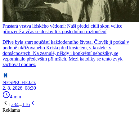
Prastará vrstva lidského vědomí: Naši předci cítili skon velice
přirozeně a včas se dostavili k poslednímu rozloučení
Dříve byla smrt součástí každodenního života. Člověk ji potkal v
podobě ukřižovaného Krista před kostelem, v kostele, v
domácnostech. Na zesnulé, někdy i konkrétní nebožtíky, se
vzpomínalo především při mších. Mezi katolíky se tento zvyk
zachoval dodnes.
NESPECHEJ.cz
2. 8. 2026, 08:30
4 min
1
2
3
4
...
116
Reklama