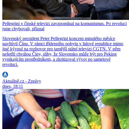
Pellegrini v čínské televizi zavzpomínal na komunismus. Po revoluci
jsme chybovali, přiznal
Slovenský prezident Peter Pellegrini koncem minulého měsíce
navštívil Čínu. V rámci třídenního pobytu v lidové republice mimo
jiné kývnul na rozhovor pro tamější státní televizi CGTN. V něm
nešetřil chválou Číny, sliby, že Slovensko může být pro Peking
vynikajícím prostředníkem, a zkritizoval vývoj po sametové
revoluci.
Aktuálně.cz - Zprávy
dnes, 18:11