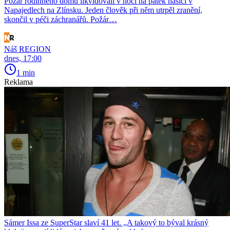
Požár rodinného domu likvidovali v noci na pátek hasiči v
Napajedlech na Zlínsku. Jeden člověk při něm utrpěl zranění,
skončil v péči záchranářů. Požár…
Náš REGION
dnes, 17:00
1 min
Reklama
Sámer Issa ze SuperStar slaví 41 let. „A takový to býval krásný