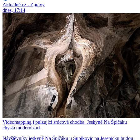
Aktuálně.cz - Zprávy
dnes, 17:14
Videomapping i pulzující srdcová chodba. Jeskyně Na Špičáku
chystá modernizaci
Návštěvníky jeskyně Na Špičáku u Supíkovic na Jesenicku budou