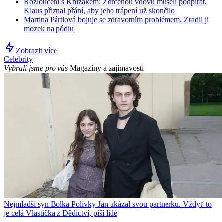
Rozloučení s Knížákem: Zdrcenou vdovu museli podpírat,
Klaus přiznal přání, aby jeho trápení už skončilo
Martina Pártlová bojuje se zdravotním problémem. Zradil ji
mozek na pódiu
Zobrazit více
Celebrity
Vybrali jsme pro vás
Magazíny a zajímavosti
Nejmladší syn Bolka Polívky Jan ukázal svou partnerku. Vždyť to
je celá Vlastička z Dědictví, píší lidé