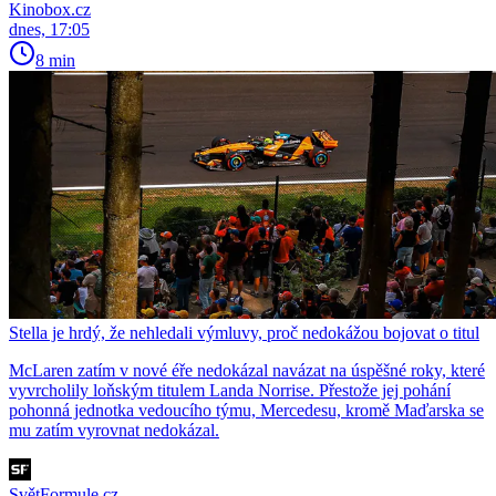
Kinobox.cz
dnes, 17:05
8 min
Stella je hrdý, že nehledali výmluvy, proč nedokážou bojovat o titul
McLaren zatím v nové éře nedokázal navázat na úspěšné roky, které
vyvrcholily loňským titulem Landa Norrise. Přestože jej pohání
pohonná jednotka vedoucího týmu, Mercedesu, kromě Maďarska se
mu zatím vyrovnat nedokázal.
SvětFormule.cz