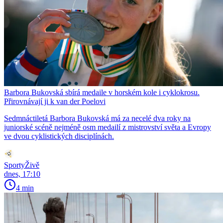
Barbora Bukovská sbírá medaile v horském kole i cyklokrosu.
Přirovnávají ji k van der Poelovi
Sedmnáctiletá Barbora Bukovská má za necelé dva roky na
juniorské scéně nejméně osm medailí z mistrovství světa a Evropy
ve dvou cyklistických disciplínách.
SportyŽivě
dnes, 17:10
4 min