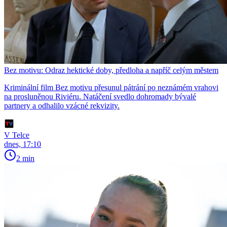
Bez motivu: Odraz hektické doby, předloha a napříč celým městem
Kriminální film Bez motivu přesunul pátrání po neznámém vrahovi
na prosluněnou Riviéru. Natáčení svedlo dohromady bývalé
partnery a odhalilo vzácné rekvizity.
V Telce
dnes, 17:10
2 min