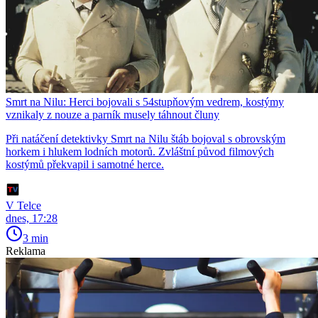
Smrt na Nilu: Herci bojovali s 54stupňovým vedrem, kostýmy
vznikaly z nouze a parník musely táhnout čluny
Při natáčení detektivky Smrt na Nilu štáb bojoval s obrovským
horkem i hlukem lodních motorů. Zvláštní původ filmových
kostýmů překvapil i samotné herce.
V Telce
dnes, 17:28
3 min
Reklama