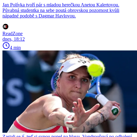
Jan Polívka tvoří pár s mladou herečkou Anetou Kalertovou.
Půvabná studentka na sebe poutá obrovskou pozornost kvůli
nápadné podobě s Dagmar Havlovou.
ReadZone
dnes, 18:12
4 min
Zastali se jí, teď si sypou popel na hlavu. Vondroušová po odhalení