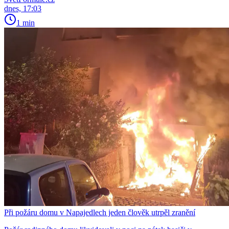
dnes, 17:03
1 min
Při požáru domu v Napajedlech jeden člověk utrpěl zranění