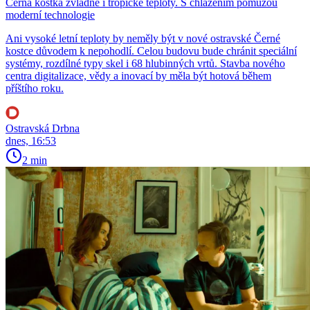
Černá kostka zvládne i tropické teploty. S chlazením pomůžou
moderní technologie
Ani vysoké letní teploty by neměly být v nové ostravské Černé
kostce důvodem k nepohodlí. Celou budovu bude chránit speciální
systémy, rozdílné typy skel i 68 hlubinných vrtů. Stavba nového
centra digitalizace, vědy a inovací by měla být hotová během
příštího roku.
Ostravská Drbna
dnes, 16:53
2 min