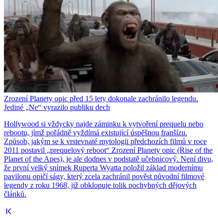
Zrození Planety opic před 15 lety dokonale zachránilo legendu.
Jediné „Ne“ vyrazilo publiku dech
Hollywood si vždycky najde záminku k vytvoření prequelu nebo
rebootu, jímž pořádně vyždímá existující úspěšnou franšízu.
Způsob, jakým se k vrstevnaté mytologii předchozích filmů v roce
2011 postavil „prequelový reboot“ Zrození Planety opic (Rise of the
Planet of the Apes), je ale dodnes v podstatě učebnicový. Není divu,
že první velký snímek Ruperta Wyatta položil základ modernímu
pavilonu opičí ságy, který zcela zachránil pověst původní filmové
legendy z roku 1968, již obklopuje tolik pochybných dějových
článků.