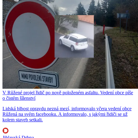
V Růžené projel řidič po nově položeném asfaltu. Vedení obce píše
o čistém šílenství
Lidská blbost opravdu nezná mezí, informovalo včera vedení obce
Růžená na svém facebooku. A informovalo, s jakými řidiči se už
kolem staveb setkali.
Jihlavská Drbna