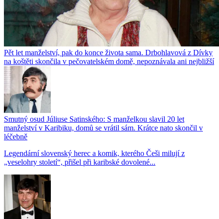
Pět let manželství, pak do konce života sama. Drbohlavová z Dívky
na koštěti skončila v pečovatelském domě, nepoznávala ani nejbližší
Smutný osud Júliuse Satinského: S manželkou slavil 20 let
manželství v Karibiku, domů se vrátil sám. Krátce nato skončil v
léčebně
Legendární slovenský herec a komik, kterého Češi milují z
„veselohry století“, přišel při karibské dovolené...