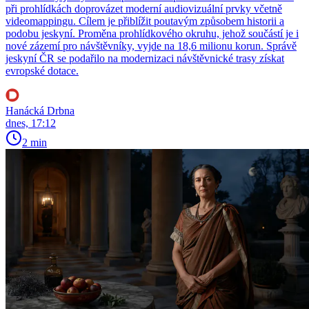
při prohlídkách doprovázet moderní audiovizuální prvky včetně
videomappingu. Cílem je přiblížit poutavým způsobem historii a
podobu jeskyní. Proměna prohlídkového okruhu, jehož součástí je i
nové zázemí pro návštěvníky, vyjde na 18,6 milionu korun. Správě
jeskyní ČR se podařilo na modernizaci návštěvnické trasy získat
evropské dotace.
Hanácká Drbna
dnes, 17:12
2 min