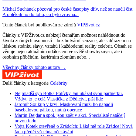
Michal Suchánek pózoval pro české časopisy dřív, než se naučil číst.
A oblékali ho do toho, co bylo zrovna...
Tento článek byl publikován ze zdrojů
VIPživot.cz
Články z VIPŽivot.cz nabízejí čtenářům možnost nahlédnout do
života známých osobností – bez bulvární senzace, ale s důrazem na
lidskou stránku slávy, vztahů i každodenní reality celebrit. Obsah se
věnuje nejen aktuálním událostem ve světě showbyznysu, ale i
osobním příběhům, kariérním zlomům nebo...
Všechny články tohoto autora →
Další články z kategorie
Celebrity
Nejmladší syn Bolka Polívky Jan ukázal svou partnerku.
Vždyť to je celá Vlastička z Dědictví, píší lidé
Jaromír Soukup v krvi: Maskovaní muži ho napadli
basebalovou pálkou, nutná operace
Martin Dejdar a spol. jsou zpět v akci. Specialisté natáčejí
novou řadu
Vojta Kotek otevřeně o Zrádcích: Láká mě role Zrádce! Nová
řada předčí všechna očekávání