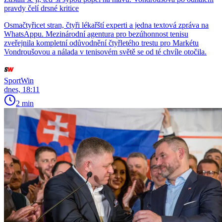
pravdy čelí drsné kritice
Osmačtyřicet stran, čtyři lékařští experti a jedna textová zpráva na
WhatsAppu. Mezinárodní agentura pro bezúhonnost tenisu
zveřejnila kompletní odůvodnění čtyřletého trestu pro Markétu
Vondroušovou a nálada v tenisovém světě se od té chvíle otočila.
SportWin
dnes, 18:11
2 min