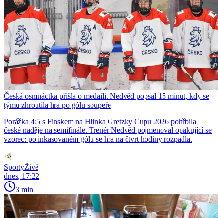
Česká osmnáctka přišla o medaili. Nedvěd popsal 15 minut, kdy se
týmu zhroutila hra po gólu soupeře
Porážka 4:5 s Finskem na Hlinka Gretzky Cupu 2026 pohřbila
české naděje na semifinále. Trenér Nedvěd pojmenoval opakující se
vzorec: po inkasovaném gólu se hra na čtvrt hodiny rozpadla.
SportyŽivě
dnes, 17:22
3 min