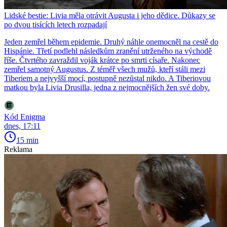
Lidské bestie: Livia měla otrávit Augusta i jeho dědice. Důkazy se
po dvou tisících letech rozpadají
Jeden zemřel během epidemie. Druhý náhle onemocněl na cestě do
Hispánie. Třetí podlehl následkům zranění utrženého na východě
říše. Čtvrtého zavraždil voják krátce po smrti císaře. Nakonec
zemřel samotný Augustus. Z téměř všech mužů, kteří stáli mezi
Tiberiem a nejvyšší mocí, postupně nezůstal nikdo. A Tiberiovou
matkou byla Livia Drusilla, jedna z nejmocnějších žen své doby.
Kód Enigma
dnes, 17:11
15 min
Reklama