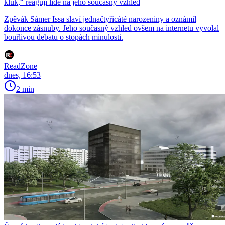
kluk,“ reagují lidé na jeho současný vzhled
Zpěvák Sámer Issa slaví jednačtyřicáté narozeniny a oznámil
dokonce zásnuby. Jeho současný vzhled ovšem na internetu vyvolal
bouřlivou debatu o stopách minulosti.
ReadZone
dnes, 16:53
2 min