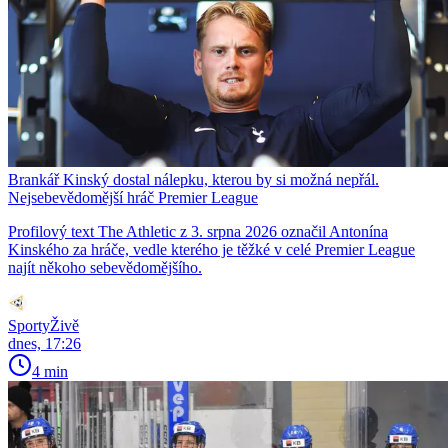
Brankář Kinský dostal nálepku, kterou by si možná nepřál.
Nejsebevědomější hráč Premier League
Profilový text The Athletic z 3. srpna 2026 označil Antonína
Kinského za hráče, vedle kterého je těžké v celé Premier League
najít někoho sebevědomějšího.
SportyŽivě
dnes, 17:26
4 min