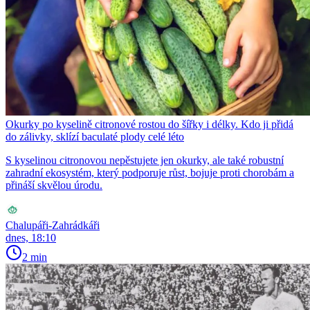
Okurky po kyselině citronové rostou do šířky i délky. Kdo ji přidá
do zálivky, sklízí baculaté plody celé léto
S kyselinou citronovou nepěstujete jen okurky, ale také robustní
zahradní ekosystém, který podporuje růst, bojuje proti chorobám a
přináší skvělou úrodu.
Chalupáři-Zahrádkáři
dnes, 18:10
2 min