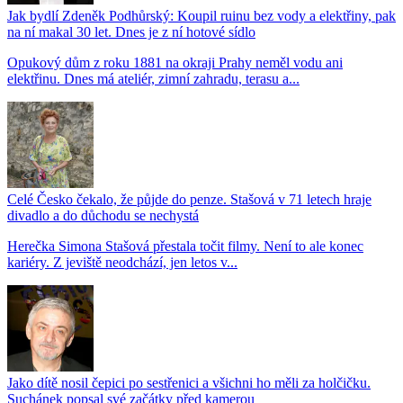
Jak bydlí Zdeněk Podhůrský: Koupil ruinu bez vody a elektřiny, pak
na ní makal 30 let. Dnes je z ní hotové sídlo
Opukový dům z roku 1881 na okraji Prahy neměl vodu ani
elektřinu. Dnes má ateliér, zimní zahradu, terasu a...
Celé Česko čekalo, že půjde do penze. Stašová v 71 letech hraje
divadlo a do důchodu se nechystá
Herečka Simona Stašová přestala točit filmy. Není to ale konec
kariéry. Z jeviště neodchází, jen letos v...
Jako dítě nosil čepici po sestřenici a všichni ho měli za holčičku.
Suchánek popsal své začátky před kamerou