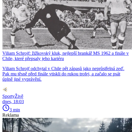
Viliam Schrojf: žižkovský kluk, nejlepší brankář MS 1962 a finále v
Chile, které přepsaly jeho kariéru
Viliam Schrojf odchytal v Chile pět zápasů jako neprůstřelná zeď.
Pak mu těsně před finále vtiskli do rukou trofej, a začalo se psát
úplně jiné vyprávění.
SportyŽivě
dnes, 18:03
3 min
Reklama