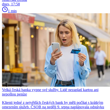
dnes, 17:58
1 min
Velká česká banka vypne své služby. Lidé nezaplatí kartou ani
nepošlou peníze
Klienti jedné z největších českých bank by měli počítat s krátkým
omezením služeb. ČSOB na neděli 9. srpna naplánovala odstávku