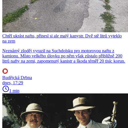
Chtěl ukrást naftu, přinesl si ale malý kanystr. Dvě stě litrů vyteklo
na zem
Neznámý zloděj vyrazil na Suchdolsku pro motorovou naftu z
kamionu. Místo velkého úlovku po něm však zůstalo přibližně 200
litrů nafty na zemi, zapomenutý kanistr a škoda téměř 20 tisíc korun.
Budějcká Drbna
dnes, 17:29
1 min