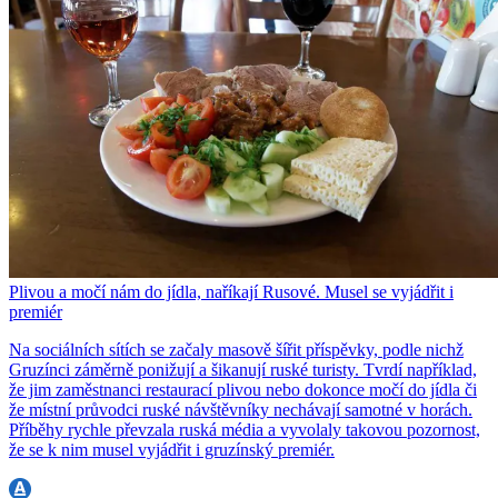
Plivou a močí nám do jídla, naříkají Rusové. Musel se vyjádřit i
premiér
Na sociálních sítích se začaly masově šířit příspěvky, podle nichž
Gruzínci záměrně ponižují a šikanují ruské turisty. Tvrdí například,
že jim zaměstnanci restaurací plivou nebo dokonce močí do jídla či
že místní průvodci ruské návštěvníky nechávají samotné v horách.
Příběhy rychle převzala ruská média a vyvolaly takovou pozornost,
že se k nim musel vyjádřit i gruzínský premiér.