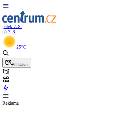
pátek 7. 8.
pá 7. 8.
25°C
Přihlášení
Reklama