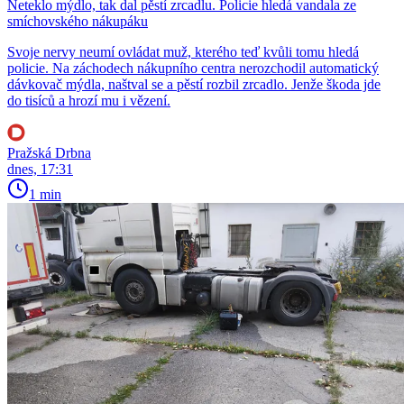
Neteklo mýdlo, tak dal pěstí zrcadlu. Policie hledá vandala ze
smíchovského nákupáku
Svoje nervy neumí ovládat muž, kterého teď kvůli tomu hledá
policie. Na záchodech nákupního centra nerozchodil automatický
dávkovač mýdla, naštval se a pěstí rozbil zrcadlo. Jenže škoda jde
do tisíců a hrozí mu i vězení.
Pražská Drbna
dnes, 17:31
1 min