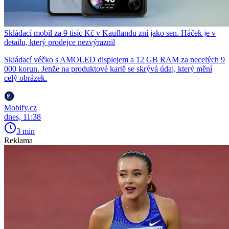
Skládací mobil za 9 tisíc Kč v Kauflandu zní jako sen. Háček je v
detailu, který prodejce nezvýraznil
Skládací véčko s AMOLED displejem a 12 GB RAM za necelých 9
000 korun. Jenže na produktové kartě se skrývá údaj, který mění
celý obrázek.
Mobify.cz
dnes, 11:38
3 min
Reklama