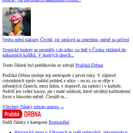
Vedra mění nákupy Čechů, víc utrácejí za zmrzlinu, méně za pečení
Tropické teploty se promítly i do toho, co lidé v Česku vkládají do
nákupních košíků. V horkých dnech...
Tento článek byl publikován ze zdrojů
Pražská Drbna
Pražská Drbna sleduje tep metropole z první ruky. V záplavě
celostátních zpráv nabízí pohled z ulice – na to, co se děje v
městských částech, mezi lidmi, v dopravě, na radnici i v kultuře.
Neřeší jen velké kauzy, ale i malé události, které utvářejí každodenní
život v hlavním městě. Čtenáři tu...
Všechny články tohoto autora →
Další články z kategorie
Regionální
Historický most v Zákupech je opět průjezdný, rekonstrukce