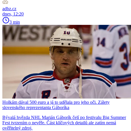
adbz.cz
dnes, 12:20
3 min
Holkám dával 500 euro a já to udělala pro jeho oči. Zálety
slovenského reprezentanta Gáboríka
Bývalá hvězda NHL Marián Gáborík čelí po festivalu Big Summer
Fest tvrzením o nevěře. Část klíčových detailů ale zatím nemá
ověřitelný zdroj.