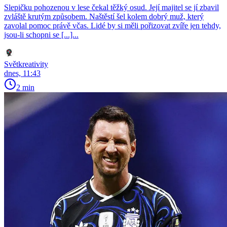
Slepičku pohozenou v lese čekal těžký osud. Její majitel se jí zbavil
zvláště krutým způsobem. Naštěstí šel kolem dobrý muž, který
zavolal pomoc právě včas. Lidé by si měli pořizovat zvíře jen tehdy,
jsou-li schopni se [...]...
Světkreativity
dnes, 11:43
2 min