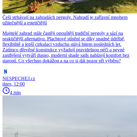
Češi strhávají na zahradách pergoly. Nahradí je zařízení mnohem
užitečnější a estetičtější
Majitelé zahrad stále častěji opouštějí tradiční pergoly a sází na
praktičtější alternativu. Plachtové stínění se díky snadné údržbě,
flexibilitě a lepší cirkulaci vzduchu stává hitem posledních let.
Zatímco dřevěné konstrukce vyžadují pravidelnou péči a pevné
zastřešení vytváří dusno, moderní shade sails nabízejí komfort bez
starostí. Co všechno dokážou a na co si dát pozor při výběru?
NESPECHEJ.cz
dnes, 12:00
4 min