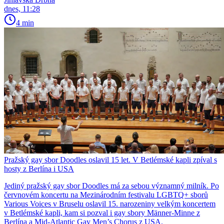
dnes, 11:28
4 min
Pražský gay sbor Doodles oslavil 15 let. V Betlémské kapli zpíval s
hosty z Berlína i USA
Jediný pražský gay sbor Doodles má za sebou významný milník. Po
červnovém koncertu na Mezinárodním festivalu LGBTQ+ sborů
Various Voices v Bruselu oslavil 15. narozeniny velkým koncertem
v Betlémské kapli, kam si pozval i gay sbory Männer-Minne z
Berlína a Mid-Atlantic Gay Men’s Chorus z USA.