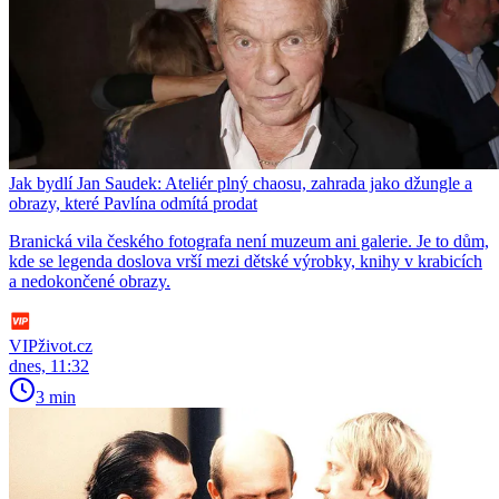
Jak bydlí Jan Saudek: Ateliér plný chaosu, zahrada jako džungle a
obrazy, které Pavlína odmítá prodat
Branická vila českého fotografa není muzeum ani galerie. Je to dům,
kde se legenda doslova vrší mezi dětské výrobky, knihy v krabicích
a nedokončené obrazy.
VIPživot.cz
dnes, 11:32
3 min