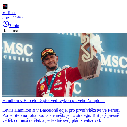
V Telce
dnes, 11:59
3 min
Reklama
Hamilton v Barceloně předvedl výkon pravého šampiona
Lewis Hamilton si v Barceloně dojel pro první vítězství ve Ferrari.
Podle Stefana Johanssona ale nešlo jen o strategii. Brit prý přesně
věděl, co musí udělat, a perfektně svůj plán zrealizoval.