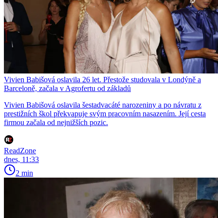
Vivien Babišová oslavila 26 let. Přestože studovala v Londýně a
Barceloně, začala v Agrofertu od základů
Vivien Babišová oslavila šestadvacáté narozeniny a po návratu z
prestižních škol překvapuje svým pracovním nasazením. Její cesta
firmou začala od nejnižších pozic.
ReadZone
dnes, 11:33
2 min