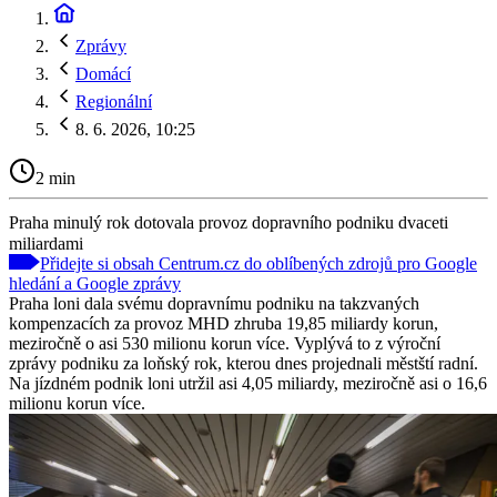
Zprávy
Domácí
Regionální
8. 6. 2026, 10:25
2 min
Praha minulý rok dotovala provoz dopravního podniku dvaceti
miliardami
Přidejte si obsah Centrum.cz do oblíbených zdrojů pro Google
hledání a Google zprávy
Praha loni dala svému dopravnímu podniku na takzvaných
kompenzacích za provoz MHD zhruba 19,85 miliardy korun,
meziročně o asi 530 milionu korun více. Vyplývá to z výroční
zprávy podniku za loňský rok, kterou dnes projednali městští radní.
Na jízdném podnik loni utržil asi 4,05 miliardy, meziročně asi o 16,6
milionu korun více.