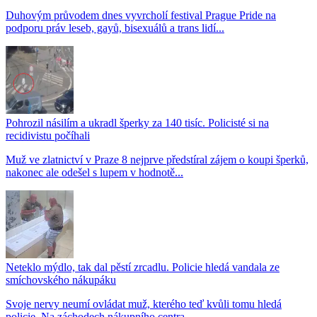
Duhovým průvodem dnes vyvrcholí festival Prague Pride na
podporu práv leseb, gayů, bisexuálů a trans lidí...
Pohrozil násilím a ukradl šperky za 140 tisíc. Policisté si na
recidivistu počíhali
Muž ve zlatnictví v Praze 8 nejprve předstíral zájem o koupi šperků,
nakonec ale odešel s lupem v hodnotě...
Neteklo mýdlo, tak dal pěstí zrcadlu. Policie hledá vandala ze
smíchovského nákupáku
Svoje nervy neumí ovládat muž, kterého teď kvůli tomu hledá
policie. Na záchodech nákupního centra...