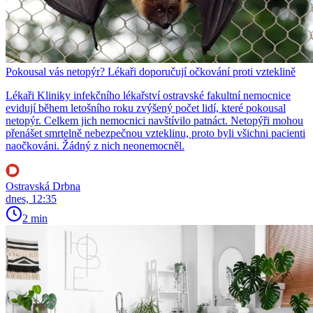
Pokousal vás netopýr? Lékaři doporučují očkování proti vzteklině
Lékaři Kliniky infekčního lékařství ostravské fakultní nemocnice
evidují během letošního roku zvýšený počet lidí, které pokousal
netopýr. Celkem jich nemocnici navštívilo patnáct. Netopýři mohou
přenášet smrtelně nebezpečnou vzteklinu, proto byli všichni pacienti
naočkováni. Žádný z nich neonemocněl.
Ostravská Drbna
dnes, 12:35
2 min