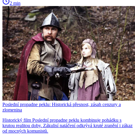
2 min
Poslední propadne peklu: Historická přesnost, zásah cenzury a
zlomenina
Historický film Poslední propadne peklu kombinuje pohádku s
krutou realitou doby. Zákulisí natáčení odkrývá kruté zranění i zákaz
od mocných komunistů.