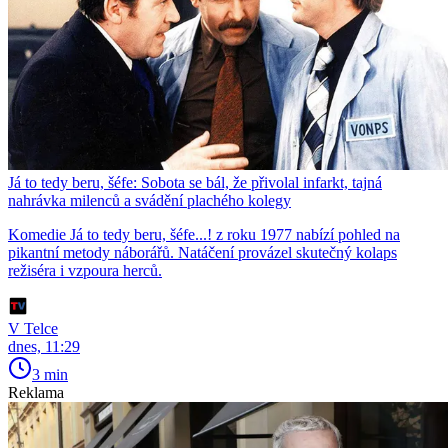
Já to tedy beru, šéfe: Sobota se bál, že přivolal infarkt, tajná
nahrávka milenců a svádění plachého kolegy
Komedie Já to tedy beru, šéfe...! z roku 1977 nabízí pohled na
pikantní metody náborářů. Natáčení provázel skutečný kolaps
režiséra i vzpoura herců.
V Telce
dnes, 11:29
3 min
Reklama