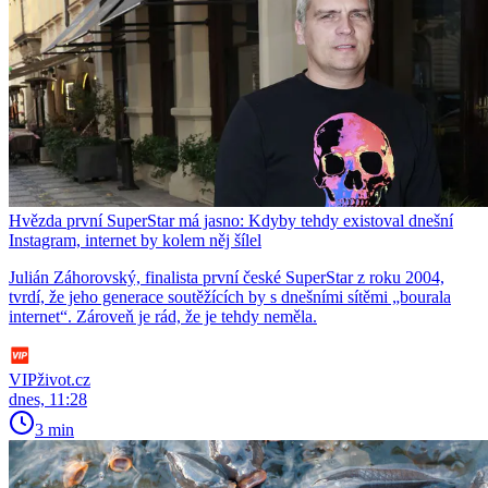
Hvězda první SuperStar má jasno: Kdyby tehdy existoval dnešní
Instagram, internet by kolem něj šílel
Julián Záhorovský, finalista první české SuperStar z roku 2004,
tvrdí, že jeho generace soutěžících by s dnešními sítěmi „bourala
internet“. Zároveň je rád, že je tehdy neměla.
VIPživot.cz
dnes, 11:28
3 min