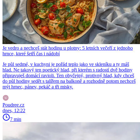
Je vedro a nechceš stát hodinu u plotny: 5 letních večeří z jednoho
hrnce, které šetří čas i nádobí
Je půl sedmé, v kuchyni je pořád teplo jako ve skleníku a ty máš
hlad. Ne takový ten poetický hlad, při kterém s radostí dvě hodiny
připravuješ domácí ravioli. Ten obyčejný, protivný hlad, kdy chceš
do půl hodiny sedět s talířem na balkoně a rozhodně potom nechceš
mýt hrnec, pánev, pekáč a tři misky.
Poudree.cz
dnes, 12:22
7 min