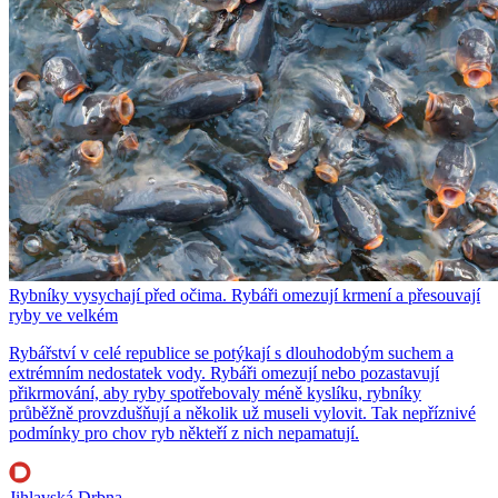
Rybníky vysychají před očima. Rybáři omezují krmení a přesouvají
ryby ve velkém
Rybářství v celé republice se potýkají s dlouhodobým suchem a
extrémním nedostatek vody. Rybáři omezují nebo pozastavují
přikrmování, aby ryby spotřebovaly méně kyslíku, rybníky
průběžně provzdušňují a několik už museli vylovit. Tak nepříznivé
podmínky pro chov ryb někteří z nich nepamatují.
Jihlavská Drbna