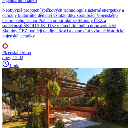
legendárního tanku
Neobvyklé propojení špičkových technologií z jaderné energetiky a
ochrany kulturního dědictví vzniklo díky spolupráci Vojenského
historického ústavu Praha a odborníků ze Skupiny ČEZ a
společnosti ŠKODA JS. Ti se v rámci firemního dobrovolnictví
Skupiny ČEZ podílejí na digitalizaci a mapování vybrané historické
vojenské techniky.
Plzeňská Drbna
dnes, 12:02
1 min