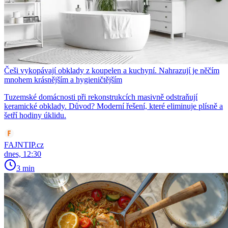
Češi vykopávají obklady z koupelen a kuchyní. Nahrazují je něčím
mnohem krásnějším a hygieničtějším
Tuzemské domácnosti při rekonstrukcích masivně odstraňují
keramické obklady. Důvod? Moderní řešení, které eliminuje plísně a
šetří hodiny úklidu.
FAJNTIP.cz
dnes, 12:30
3 min