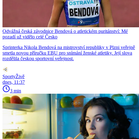
Odvážná česká závodnice Bendová o atletickém puritánství: Mé
pozadí už vidělo celé Česko
Sprinterka Nikola Bendová na mistrovství republiky v Plzni veřejně
smetla novou příručku EBU pro snímání ženské atletiky. Její slova
rozdělila českou sportovní veřejnost.
SportyŽivě
dnes, 11:37
3 min