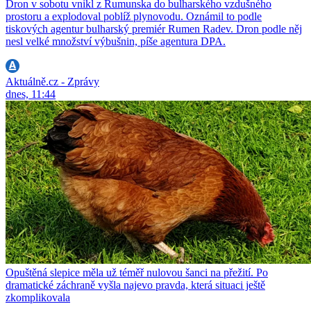
Dron v sobotu vnikl z Rumunska do bulharského vzdušného
prostoru a explodoval poblíž plynovodu. Oznámil to podle
tiskových agentur bulharský premiér Rumen Radev. Dron podle něj
nesl velké množství výbušnin, píše agentura DPA.
Aktuálně.cz - Zprávy
dnes, 11:44
Opuštěná slepice měla už téměř nulovou šanci na přežití. Po
dramatické záchraně vyšla najevo pravda, která situaci ještě
zkomplikovala