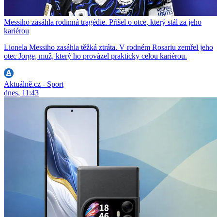
Messiho zasáhla rodinná tragédie. Přišel o otce, který stál za jeho
kariérou
Lionela Messiho zasáhla těžká ztráta. V rodném Rosariu zemřel jeho
otec Jorge, muž, který ho provázel prakticky celou kariérou.
Aktuálně.cz - Sport
dnes, 11:43