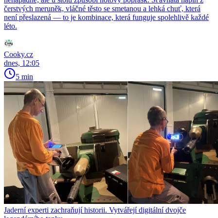
čerstvých meruněk, vláčné těsto se smetanou a lehká chuť, která
není přeslazená — to je kombinace, která funguje spolehlivě každé
léto.
Cooky.cz
dnes, 12:05
5 min
Jaderní experti zachraňují historii. Vytvářejí digitální dvojče