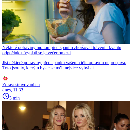
Některé potraviny mohou před spaním zhoršovat trávení i kvalitu
odpočinku. Vyplatí se je večer omezit
Jíst některé potraviny před spaním vašemu tělu opravdu neprospívá.
Toto jsou ty, kterým byste se měli nejvíce vyhýbat.
Zdravestravovani.eu
dnes, 11:33
3 min