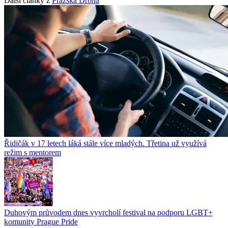
Další články z
Pražská Drbna
Řidičák v 17 letech láká stále více mladých. Třetina už využívá
režim s mentorem
Duhovým průvodem dnes vyvrcholí festival na podporu LGBT+
komunity Prague Pride