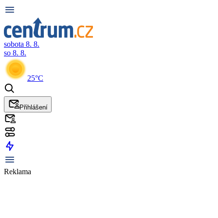
sobota 8. 8.
so 8. 8.
25°C
Přihlášení
Reklama