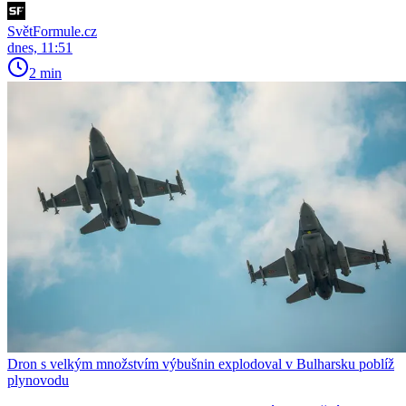
SvětFormule.cz
dnes, 11:51
2 min
Dron s velkým množstvím výbušnin explodoval v Bulharsku poblíž
plynovodu