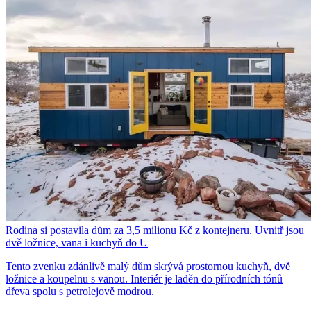
Rodina si postavila dům za 3,5 milionu Kč z kontejneru. Uvnitř jsou
dvě ložnice, vana i kuchyň do U
Tento zvenku zdánlivě malý dům skrývá prostornou kuchyň, dvě
ložnice a koupelnu s vanou. Interiér je laděn do přírodních tónů
dřeva spolu s petrolejově modrou.