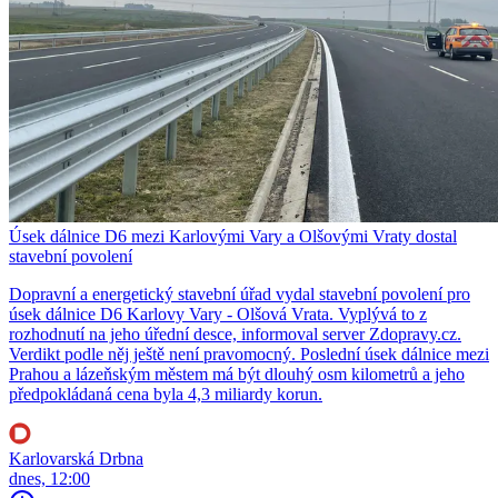
Úsek dálnice D6 mezi Karlovými Vary a Olšovými Vraty dostal
stavební povolení
Dopravní a energetický stavební úřad vydal stavební povolení pro
úsek dálnice D6 Karlovy Vary - Olšová Vrata. Vyplývá to z
rozhodnutí na jeho úřední desce, informoval server Zdopravy.cz.
Verdikt podle něj ještě není pravomocný. Poslední úsek dálnice mezi
Prahou a lázeňským městem má být dlouhý osm kilometrů a jeho
předpokládaná cena byla 4,3 miliardy korun.
Karlovarská Drbna
dnes, 12:00