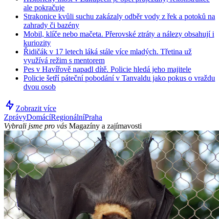
ale pokračuje
Strakonice kvůli suchu zakázaly odběr vody z řek a potoků na
zahrady či bazény
Mobil, klíče nebo mačeta. Přerovské ztráty a nálezy obsahují i
kuriozity
Řidičák v 17 letech láká stále více mladých. Třetina už
využívá režim s mentorem
Pes v Havířově napadl dítě. Policie hledá jeho majitele
Policie šetří páteční pobodání v Tanvaldu jako pokus o vraždu
dvou osob
Zobrazit více
Zprávy
Domácí
Regionální
Praha
Vybrali jsme pro vás
Magazíny a zajímavosti