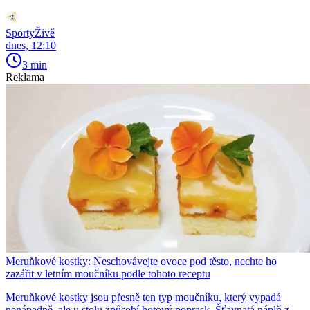
SportyŽivě
dnes, 12:10
3 min
Reklama
Meruňkové kostky: Neschovávejte ovoce pod těsto, nechte ho
zazářit v letním moučníku podle tohoto receptu
Meruňkové kostky jsou přesně ten typ moučníku, který vypadá
nenápadně, ale u stolu způsobí hotový poprask. Šťavnatá náplň z