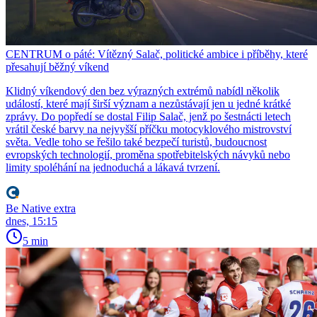
CENTRUM o páté: Vítězný Salač, politické ambice i příběhy, které
přesahují běžný víkend
Klidný víkendový den bez výrazných extrémů nabídl několik
událostí, které mají širší význam a nezůstávají jen u jedné krátké
zprávy. Do popředí se dostal Filip Salač, jenž po šestnácti letech
vrátil české barvy na nejvyšší příčku motocyklového mistrovství
světa. Vedle toho se řešilo také bezpečí turistů, budoucnost
evropských technologií, proměna spotřebitelských návyků nebo
limity spoléhání na jednoduchá a lákavá tvrzení.
Be Native extra
dnes, 15:15
5 min