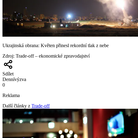
Ukrajinská obrana: Květen přinesl rekordní tlak z nebe
Zdroj
:
Trade-off – ekonomické zpravodajství
Sdílet
Denní
výzva
0
Reklama
Další články z
Trade-off