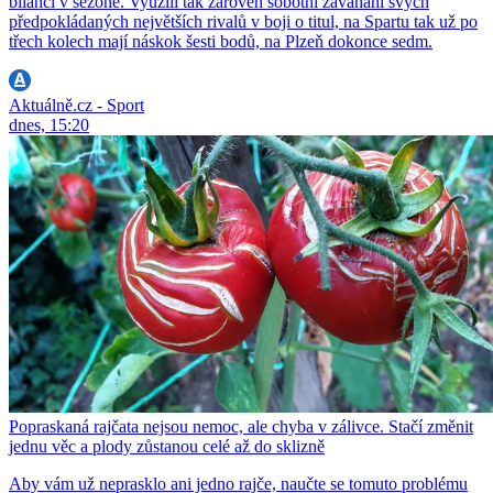
bilanci v sezoně. Využili tak zároveň sobotní zaváhání svých
předpokládaných největších rivalů v boji o titul, na Spartu tak už po
třech kolech mají náskok šesti bodů, na Plzeň dokonce sedm.
Aktuálně.cz - Sport
dnes, 15:20
Popraskaná rajčata nejsou nemoc, ale chyba v zálivce. Stačí změnit
jednu věc a plody zůstanou celé až do sklizně
Aby vám už neprasklo ani jedno rajče, naučte se tomuto problému