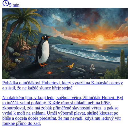
5 min
Pohádka o tučňákovi Hubertovi, který vyrazil na Kanárské ostrovy
a zjistil, že ne každé slunce hřeje stejně
Na dalekém jihu, v kraji ledu, sněhu a větru, žil tučňák Hubert. Byl
to tučňák velmi pořádný. Každé ráno si uhladil peří na břiše,
zkontroloval, zda má zobák přiměřeně slavnostní výraz, a pak se
vydal k moři na snídani. Uměl výborně plavat, slušně klouzat po
břiše a docela dobře předstírat, že mu nevadí, když mu ledový vítr
foukne přímo do zad.