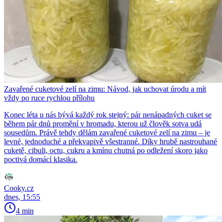
Zavařené cuketové zelí na zimu: Návod, jak uchovat úrodu a mít
vždy po ruce rychlou přílohu
Konec léta u nás bývá každý rok stejný: pár nenápadných cuket se
během pár dnů promění v hromadu, kterou už člověk sotva udá
sousedům. Právě tehdy dělám zavařené cuketové zelí na zimu – je
levné, jednoduché a překvapivě všestranné. Díky hrubě nastrouhané
cuketě, cibuli, octu, cukru a kmínu chutná po odležení skoro jako
poctivá domácí klasika.
Cooky.cz
dnes, 15:55
4 min