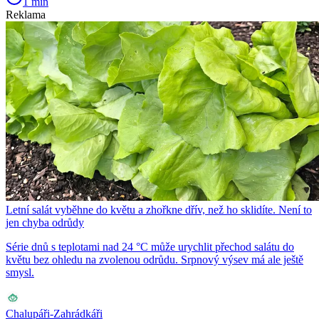
1 min
Reklama
Letní salát vyběhne do květu a zhořkne dřív, než ho sklidíte. Není to
jen chyba odrůdy
Série dnů s teplotami nad 24 °C může urychlit přechod salátu do
květu bez ohledu na zvolenou odrůdu. Srpnový výsev má ale ještě
smysl.
Chalupáři-Zahrádkáři