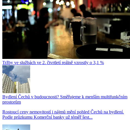
Tržby ve službách ve 2. čtvrtletí reálně vzrostly o 3,1 %
Bydlení Čechů v budoucnosti? Směřujeme k menším multifunkčním
prostorům
Rostoucí ceny nemovitostí i nájmů mění pohled Čechů na bydlení.
Podle průzkumu Komerční banky už téměř šest...