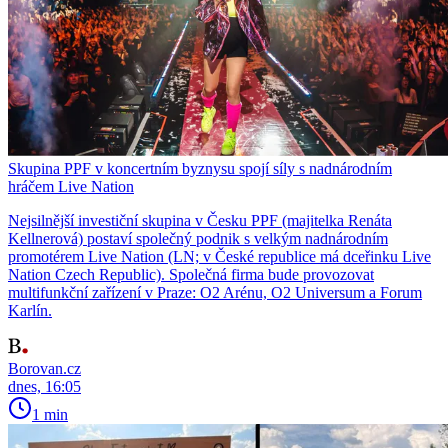
Skupina PPF v koncertním byznysu spojí síly s nadnárodním
hráčem Live Nation
Nejsilnější investiční skupina v Česku PPF (majitelka Renáta
Kellnerová) postaví společný podnik s velkým nadnárodním
promotérem Live Nation (LN; v České republice má dceřinku Live
Nation Czech Republic). Společná firma bude provozovat
multifunkční zařízení v Praze: O2 Arénu, O2 Universum a Forum
Karlín.
Borovan.cz
dnes, 16:05
1 min