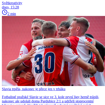
Světkreativity
dnes, 15:28
2 min
Slavia trpěla, nakonec je přece jen v trháku
Fotbalisté pražské Slavie se sice ve 3. kole první ligy herně trápili,
nakonec ale udolali doma Pardubice 2:1 a udrželi stoprocentní