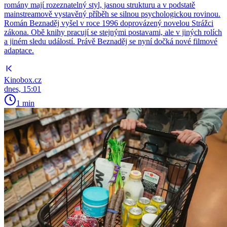
romány mají rozeznatelný styl, jasnou strukturu a v podstatě
mainstreamově vystavěný příběh se silnou psychologickou rovinou.
Román Beznaděj vyšel v roce 1996 doprovázený novelou Strážci
zákona. Obě knihy pracují se stejnými postavami, ale v jiných rolích
a jiném sledu událostí. Právě Beznaděj se nyní dočká nové filmové
adaptace.
Kinobox.cz
dnes, 15:01
1 min