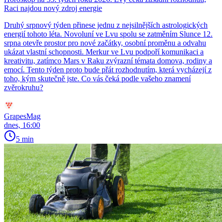
Raci najdou nový zdroj energie
Druhý srpnový týden přinese jednu z nejsilnějších astrologických
energií tohoto léta. Novoluní ve Lvu spolu se zatměním Slunce 12.
srpna otevře prostor pro nové začátky, osobní proměnu a odvahu
ukázat vlastní schopnosti. Merkur ve Lvu podpoří komunikaci a
kreativitu, zatímco Mars v Raku zvýrazní témata domova, rodiny a
emocí. Tento týden proto bude přát rozhodnutím, která vycházejí z
toho, kým skutečně jste. Co vás čeká podle vašeho znamení
zvěrokruhu?
GrapesMag
dnes, 16:00
5 min