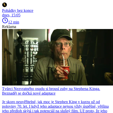
Pohádky bez konce
dnes, 15:05
12 min
Reklama
Tvůrci Nezvratného osudu si brousí zuby na Stephena Kinga.
Beznaděj se dočká nové adaptace
Je skoro neuvěřitelné, jak moc je Stephen King v kurzu už od
poloviny 70. let. I když jeho adaptace nejsou vždy úspěšné, většina
jeho předloh skýtá i tak potenciál na slušný film. Už proto, že jeho