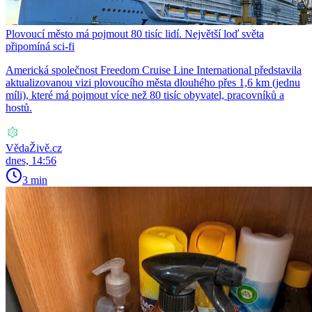
Plovoucí město má pojmout 80 tisíc lidí. Největší loď světa
připomíná sci-fi
Americká společnost Freedom Cruise Line International představila
aktualizovanou vizi plovoucího města dlouhého přes 1,6 km (jednu
míli), které má pojmout více než 80 tisíc obyvatel, pracovníků a
hostů.
VědaŽivě.cz
dnes, 14:56
3 min