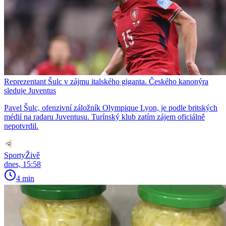
Reprezentant Šulc v zájmu italského giganta. Českého kanonýra
sleduje Juventus
Pavel Šulc, ofenzivní záložník Olympique Lyon, je podle britských
médií na radaru Juventusu. Turínský klub zatím zájem oficiálně
nepotvrdil.
SportyŽivě
dnes, 15:58
4 min