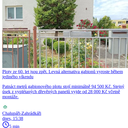
Ploty ze 60. let jsou zpět. Levná alternativa gabionů vyroste během
jediného víkendu
Patnáct metrů gabionového plotu stojí minimálně 94 500 Kč. Stejný
úsek z vyplétaných dřevěných panelů vyjde od 28 000 Kč včetně
montáže.
Chalupáři-Zahrádkáři
dnes, 15:38
5 min