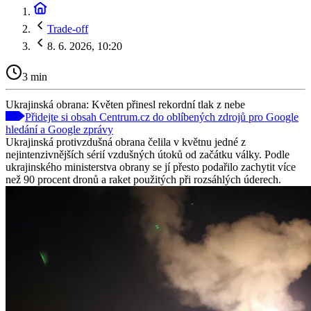
Trade-off
8. 6. 2026, 10:20
3 min
Ukrajinská obrana: Květen přinesl rekordní tlak z nebe
Přidejte si obsah Centrum.cz do oblíbených zdrojů pro Google
hledání a Google zprávy
Ukrajinská protivzdušná obrana čelila v květnu jedné z
nejintenzivnějších sérií vzdušných útoků od začátku války. Podle
ukrajinského ministerstva obrany se jí přesto podařilo zachytit více
než 90 procent dronů a raket použitých při rozsáhlých úderech.