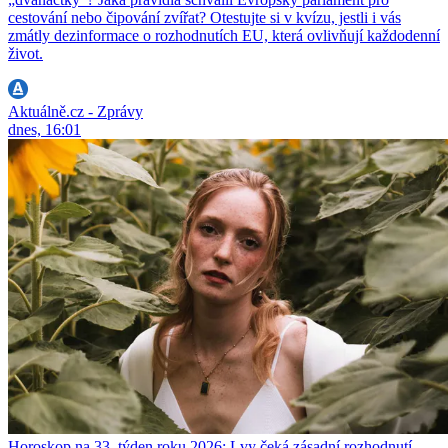
cestování nebo čipování zvířat? Otestujte si v kvízu, jestli i vás
zmátly dezinformace o rozhodnutích EU, která ovlivňují každodenní
život.
Aktuálně.cz - Zprávy
dnes, 16:01
Horoskop na 33. týden roku 2026: Lvy čeká zásadní rozhodnutí,