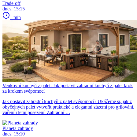
Trade-off
dnes, 15:15
1 min
Venkovní kuchyň z palet: Jak postavit zahradní kuchyň z palet krok
za krokem svépomocí
Jak postavit zahradní kuchyň z palet svépomocí? Ukážeme si, jak z
obyčejných palet vytvořit praktické a elegantní zázemí pro grilování,
vaření i letní posezení. Zahradní …
Planeta zahrady
dnes, 15:10