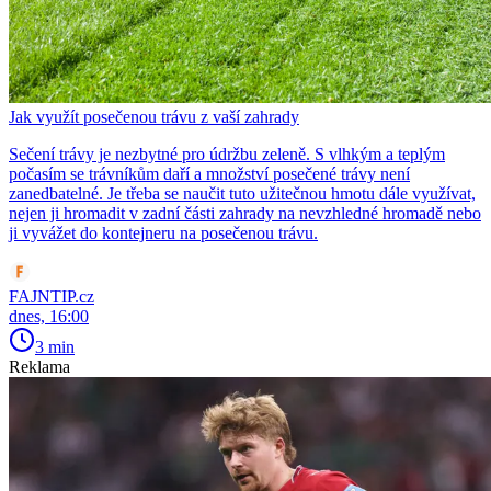
Jak využít posečenou trávu z vaší zahrady
Sečení trávy je nezbytné pro údržbu zeleně. S vlhkým a teplým
počasím se trávníkům daří a množství posečené trávy není
zanedbatelné. Je třeba se naučit tuto užitečnou hmotu dále využívat,
nejen ji hromadit v zadní části zahrady na nevzhledné hromadě nebo
ji vyvážet do kontejneru na posečenou trávu.
FAJNTIP.cz
dnes, 16:00
3 min
Reklama