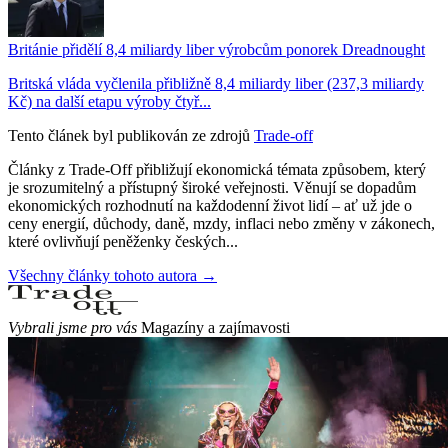
Británie přidělí 8,4 miliardy liber výrobcům ponorek Dreadnought
Britská vláda vyčlenila přibližně 8,4 miliardy liber (237,3 miliardy
Kč) na další etapu výroby čtyř...
Tento článek byl publikován ze zdrojů
Trade-off
Články z Trade-Off přibližují ekonomická témata způsobem, který
je srozumitelný a přístupný široké veřejnosti. Věnují se dopadům
ekonomických rozhodnutí na každodenní život lidí – ať už jde o
ceny energií, důchody, daně, mzdy, inflaci nebo změny v zákonech,
které ovlivňují peněženky českých...
Všechny články tohoto autora →
Vybrali jsme pro vás
Magazíny a zajímavosti