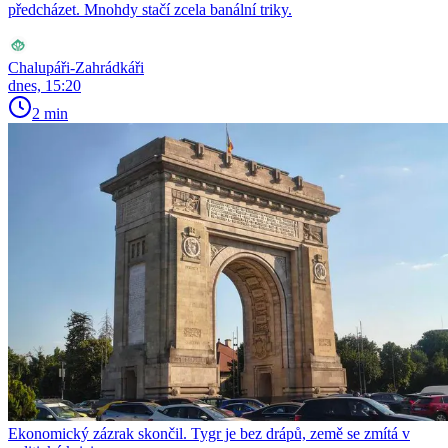
předcházet. Mnohdy stačí zcela banální triky.
Chalupáři-Zahrádkáři
dnes, 15:20
2 min
Ekonomický zázrak skončil. Tygr je bez drápů, země se zmítá v