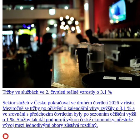
Tržby ve službách ve 2. čtvrtletí reálně vzrostly o 3,1 %
Sektor služeb v Česku pokračoval ve druhém čtvrtletí 2026 v růstu.
Meziročně se tržby po očištění o kalendářní vlivy zvýšily o 3,1 % a
ve srovnání s předchozím čtvrtletím byly po sezonním očištění vyšší
o 1 %. Služby tak dál podporují výkon české ekonomiky, přestože
vývoj mezi jednotlivými obory zůstává rozdílný.