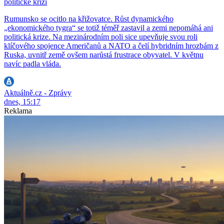
politické krizi
Rumunsko se ocitlo na křižovatce. Růst dynamického
„ekonomického tygra“ se totiž téměř zastavil a zemi nepomáhá ani
politická krize. Na mezinárodním poli sice upevňuje svou roli
klíčového spojence Američanů a NATO a čelí hybridním hrozbám z
Ruska, uvnitř země ovšem narůstá frustrace obyvatel. V květnu
navíc padla vláda.
Aktuálně.cz - Zprávy
dnes, 15:17
Reklama