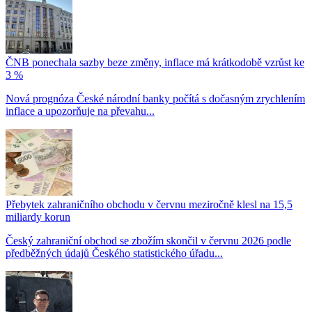
ČNB ponechala sazby beze změny, inflace má krátkodobě vzrůst ke
3 %
Nová prognóza České národní banky počítá s dočasným zrychlením
inflace a upozorňuje na převahu...
Přebytek zahraničního obchodu v červnu meziročně klesl na 15,5
miliardy korun
Český zahraniční obchod se zbožím skončil v červnu 2026 podle
předběžných údajů Českého statistického úřadu...