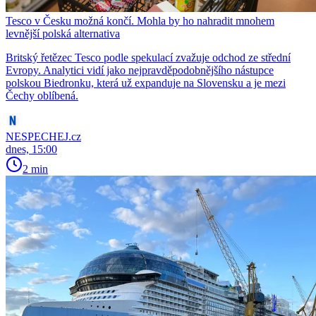
Tesco v Česku možná končí. Mohla by ho nahradit mnohem
levnější polská alternativa
Britský řetězec Tesco podle spekulací zvažuje odchod ze střední
Evropy. Analytici vidí jako nejpravděpodobnějšího nástupce
polskou Biedronku, která už expanduje na Slovensku a je mezi
Čechy oblíbená.
NESPECHEJ.cz
dnes, 15:00
2 min