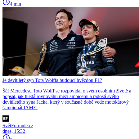
4 min
Je devítiletý syn Tota Wolffa budoucí hvězdou F1?
Šéf Mercedesu Toto Wolff se rozpovídal o svém osobním životě a
popsal, jak hledá rovnováhu mezi ambicemi a radostí svého
devítiletého syna Jacka, který v současné době vede motokárový
šampionát IAME.
SvětFormule.cz
dnes, 15:32