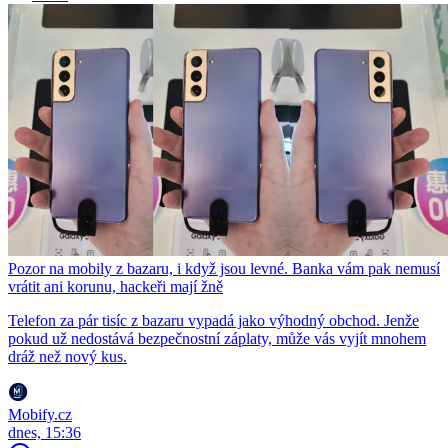
Pozor na mobily z bazaru, i když jsou levné. Banka vám pak nemusí
vrátit ani korunu, hackeři mají žně
Telefon za pár tisíc z bazaru vypadá jako výhodný obchod. Jenže
pokud už nedostává bezpečnostní záplaty, může vás vyjít mnohem
dráž než nový kus.
Mobify.cz
dnes, 15:36