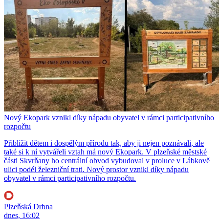
Nový Ekopark vznikl díky nápadu obyvatel v rámci participativního
rozpočtu
Přiblížit dětem i dospělým přírodu tak, aby ji nejen poznávali, ale
také si k ní vytvářeli vztah má nový Ekopark. V plzeňské městské
části Skvrňany ho centrální obvod vybudoval v proluce v Lábkově
ulici podél železniční trati. Nový prostor vznikl díky nápadu
obyvatel v rámci participativního rozpočtu.
Plzeňská Drbna
dnes, 16:02