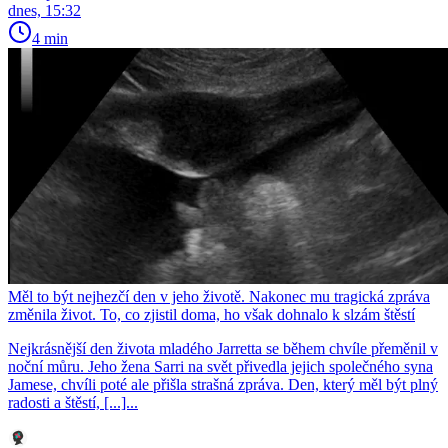
dnes, 15:32
4 min
Měl to být nejhezčí den v jeho životě. Nakonec mu tragická zpráva
změnila život. To, co zjistil doma, ho však dohnalo k slzám štěstí
Nejkrásnější den života mladého Jarretta se během chvíle přeměnil v
noční můru. Jeho žena Sarri na svět přivedla jejich společného syna
Jamese, chvíli poté ale přišla strašná zpráva. Den, který měl být plný
radosti a štěstí, [...]...