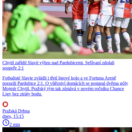
Chytil zařídil Slavii výhru nad Pardubicemi. Sešívaní zdolali
soupeře 2:1
Fotbalisté Slavie zvládli i třetí ligové kolo a ve Fortuna Areně
porazili Pardubice 2:1. O vítězství domácích se postaral dvěma góly
Mojmír Chytil. Pražský tým tak zůstává v novém ročníku Chance
Ligy bez ztráty bodu.
Pražská Drbna
dnes, 15:15
2 min