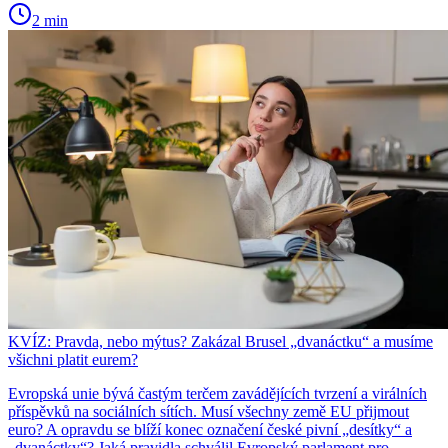
2 min
KVÍZ: Pravda, nebo mýtus? Zakázal Brusel „dvanáctku“ a musíme
všichni platit eurem?
Evropská unie bývá častým terčem zavádějících tvrzení a virálních
příspěvků na sociálních sítích. Musí všechny země EU přijmout
euro? A opravdu se blíží konec označení české pivní „desítky“ a
„dvanáctky“? Jaká pravidla schválil Evropský parlament pro