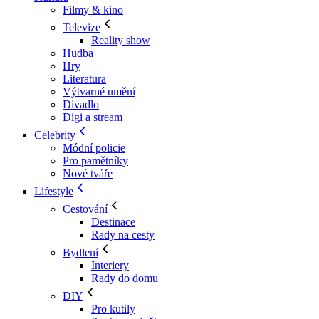
Filmy & kino
Televize
Reality show
Hudba
Hry
Literatura
Výtvarné umění
Divadlo
Digi a stream
Celebrity
Módní policie
Pro pamětníky
Nové tváře
Lifestyle
Cestování
Destinace
Rady na cesty
Bydlení
Interiery
Rady do domu
DIY
Pro kutily