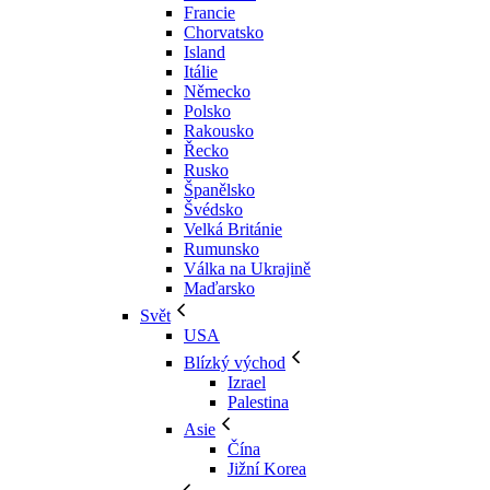
Francie
Chorvatsko
Island
Itálie
Německo
Polsko
Rakousko
Řecko
Rusko
Španělsko
Švédsko
Velká Británie
Rumunsko
Válka na Ukrajině
Maďarsko
Svět
USA
Blízký východ
Izrael
Palestina
Asie
Čína
Jižní Korea