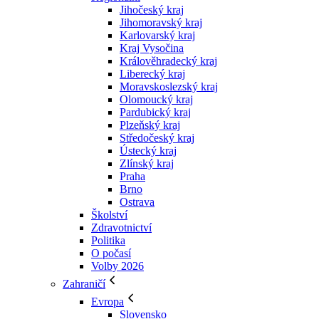
Jihočeský kraj
Jihomoravský kraj
Karlovarský kraj
Kraj Vysočina
Králověhradecký kraj
Liberecký kraj
Moravskoslezský kraj
Olomoucký kraj
Pardubický kraj
Plzeňský kraj
Středočeský kraj
Ústecký kraj
Zlínský kraj
Praha
Brno
Ostrava
Školství
Zdravotnictví
Politika
O počasí
Volby 2026
Zahraničí
Evropa
Slovensko