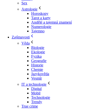
Sex
Astrologie
Horoskopy
Tarot a karty
Andělé a tajemná znamení
Numerologie
Tajemno
Zajímavosti
Věda
Biologie
Ekologie
Fyzika
Geografie
Historie
Chemie
Jazykověda
Vesmír
IT a technologie
Digital
Mobil
Technologie
Trendy
True crime