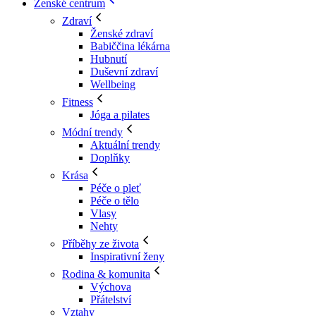
Ženské centrum
Zdraví
Ženské zdraví
Babiččina lékárna
Hubnutí
Duševní zdraví
Wellbeing
Fitness
Jóga a pilates
Módní trendy
Aktuální trendy
Doplňky
Krása
Péče o pleť
Péče o tělo
Vlasy
Nehty
Příběhy ze života
Inspirativní ženy
Rodina & komunita
Výchova
Přátelství
Vztahy