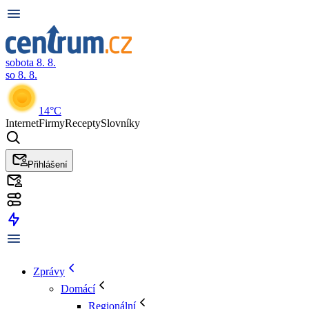
sobota 8. 8.
so 8. 8.
14°C
Internet
Firmy
Recepty
Slovníky
Přihlášení
Zprávy
Domácí
Regionální