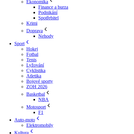
Ekonomika
Finance a burza
Podnikání
Spotřebitel
Krimi
Doprava
Nehody
Sport
Hokej
Fotbal
Tenis
Lyžování
Cyklistika
Atletika
Bojové sporty
ZOH 2026
Basketbal
NBA
Motosport
F1
Auto-moto
Elektromobily
Kultura