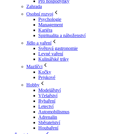
Pro hospodyňky
Zahrada
Osobní rozvoj
Psychologie
Management
Kariéra
Spiritualita a náboženství
Jídlo a vaření
Světová gastronomie
Levné vaření
Kulinářské triky
Mazlíčci
Kočky
Pejskové
Hobby
Modelářství
Včelařství
Rybaření
Letectví
Automobilismus
Adrenalin
Sběratelství
Houbaření