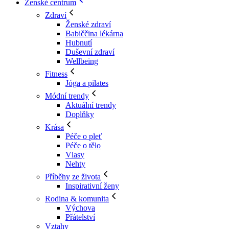
Ženské centrum
Zdraví
Ženské zdraví
Babiččina lékárna
Hubnutí
Duševní zdraví
Wellbeing
Fitness
Jóga a pilates
Módní trendy
Aktuální trendy
Doplňky
Krása
Péče o pleť
Péče o tělo
Vlasy
Nehty
Příběhy ze života
Inspirativní ženy
Rodina & komunita
Výchova
Přátelství
Vztahy