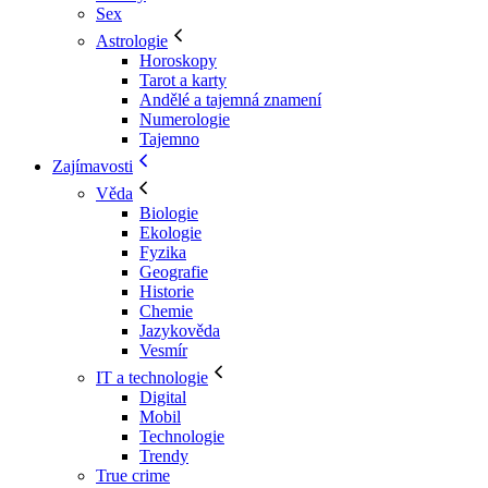
Sex
Astrologie
Horoskopy
Tarot a karty
Andělé a tajemná znamení
Numerologie
Tajemno
Zajímavosti
Věda
Biologie
Ekologie
Fyzika
Geografie
Historie
Chemie
Jazykověda
Vesmír
IT a technologie
Digital
Mobil
Technologie
Trendy
True crime