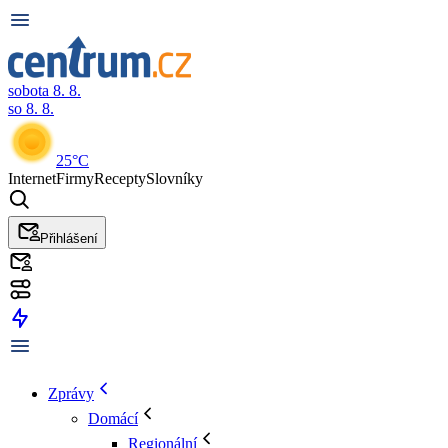
sobota 8. 8.
so 8. 8.
25°C
Internet
Firmy
Recepty
Slovníky
Přihlášení
Zprávy
Domácí
Regionální