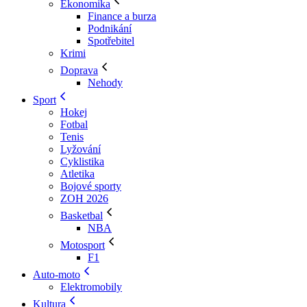
Ekonomika
Finance a burza
Podnikání
Spotřebitel
Krimi
Doprava
Nehody
Sport
Hokej
Fotbal
Tenis
Lyžování
Cyklistika
Atletika
Bojové sporty
ZOH 2026
Basketbal
NBA
Motosport
F1
Auto-moto
Elektromobily
Kultura