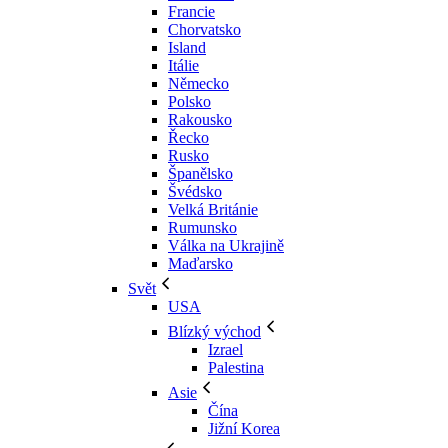
Francie
Chorvatsko
Island
Itálie
Německo
Polsko
Rakousko
Řecko
Rusko
Španělsko
Švédsko
Velká Británie
Rumunsko
Válka na Ukrajině
Maďarsko
Svět
USA
Blízký východ
Izrael
Palestina
Asie
Čína
Jižní Korea