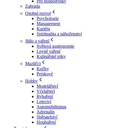
Pro hospodyňky
Zahrada
Osobní rozvoj
Psychologie
Management
Kariéra
Spiritualita a náboženství
Jídlo a vaření
Světová gastronomie
Levné vaření
Kulinářské triky
Mazlíčci
Kočky
Pejskové
Hobby
Modelářství
Včelařství
Rybaření
Letectví
Automobilismus
Adrenalin
Sběratelství
Houbaření