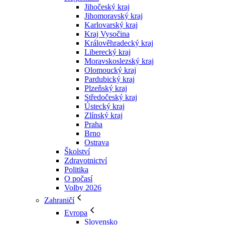
Jihočeský kraj
Jihomoravský kraj
Karlovarský kraj
Kraj Vysočina
Králověhradecký kraj
Liberecký kraj
Moravskoslezský kraj
Olomoucký kraj
Pardubický kraj
Plzeňský kraj
Středočeský kraj
Ústecký kraj
Zlínský kraj
Praha
Brno
Ostrava
Školství
Zdravotnictví
Politika
O počasí
Volby 2026
Zahraničí
Evropa
Slovensko