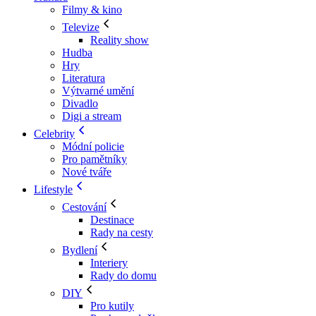
Filmy & kino
Televize
Reality show
Hudba
Hry
Literatura
Výtvarné umění
Divadlo
Digi a stream
Celebrity
Módní policie
Pro pamětníky
Nové tváře
Lifestyle
Cestování
Destinace
Rady na cesty
Bydlení
Interiery
Rady do domu
DIY
Pro kutily