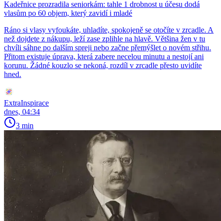
Kadeřnice prozradila seniorkám: tahle 1 drobnost u účesu dodá
vlasům po 60 objem, který zavidí i mladé
Ráno si vlasy vyfoukáte, uhladíte, spokojeně se otočíte v zrcadle. A
než dojdete z nákupu, leží zase zplihle na hlavě. Většina žen v tu
chvíli sáhne po dalším spreji nebo začne přemýšlet o novém střihu.
Přitom existuje úprava, která zabere necelou minutu a nestojí ani
korunu. Žádné kouzlo se nekoná, rozdíl v zrcadle přesto uvidíte
hned.
ExtraInspirace
dnes, 04:34
3 min