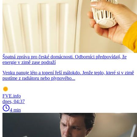
Špatná zpráva pro české domácnosti. Odborníci předpovídají, že
energie v zimě zase podraží
Venku panuje léto a topení řeší málokdo. Jenže teplo, které si v zimě
pustíme z radiátoru nebo plynového...
FVE.info
dnes, 04:37
4 min