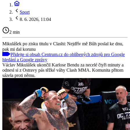
Sport
8. 6. 2026, 11:04
2 min
Mikulášek po zisku titulu v Clashi: Nejdřív mě Bůh poslal ke dnu,
pak mi dal korunu
Přidejte si obsah Centrum.cz do oblíbených zdrojů pro Google
hledání a Google zprávy
Václav Mikulášek ukončil Karlose Bendu za necelé čtyři minuty a
odnesl si z Ostravy pás těžké váhy Clash MMA. Komunita přitom
sázela proti němu.