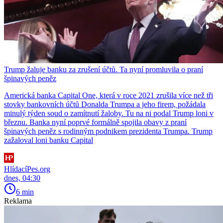
Trump žaluje banku za zrušení účtů. Ta nyní promluvila o praní
špinavých peněz
Americká banka Capital One, která v roce 2021 zrušila více než tři
stovky bankovních účtů Donalda Trumpa a jeho firem, požádala
minulý týden soud o zamítnutí žaloby. Tu na ni podal Trump loni v
březnu. Banka nyní poprvé formálně spojila obavy z praní
špinavých peněz s rodinným podnikem prezidenta Trumpa. Trump
zažaloval loni banku Capital
HlídacíPes.org
dnes, 04:30
6 min
Reklama