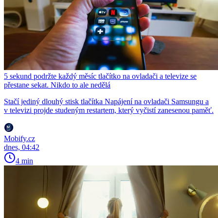
5 sekund podržte každý měsíc tlačítko na ovladači a televize se
přestane sekat. Nikdo to ale nedělá
Stačí jediný dlouhý stisk tlačítka Napájení na ovladači Samsungu a
v televizi projde studeným restartem, který vyčistí zanesenou paměť.
Mobify.cz
dnes, 04:42
4 min