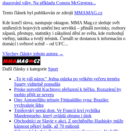
shazování váhy. Na příkladu Conora McGregora...
Tento článek byl publikován ze zdrojů
MMAMAG.cz
Kde končí slova, nastupuje oktagon. MMA Mag.cz sleduje svět
smíšených bojových umění bez servítků – přináší novinky, rozbory
zápasů, přestupy, statistiky i zákulisní dění ze světa, kde rozhodují
vteřiny, taktika a tvrdý trénink. Čtenáři se dostanou k informacím o
domácí i světové scéně – od UFC...
Všechny články tohoto autora →
Další články z kategorie
Sport
„To je váš názor." Jedna otázka po velkém večeru trenéra
Sparty viditelně popudila
Priske potvrdil Kuchtovo přeřazení k béčku. Rozuzlení by
mohlo přijít ze severu
Otec Antonelliho trénuje Fittipaldiho syna: Brazilec
vychvaluje lídra
Trpišovský nemá dost. Ve Francii loví rychlíka
Mandengueho, který ovládá obranu i útok
Obchodníci ze Slavie v akci. Z nechtěného Hashioky může
kápnout pěkný balík, až 70 milionů