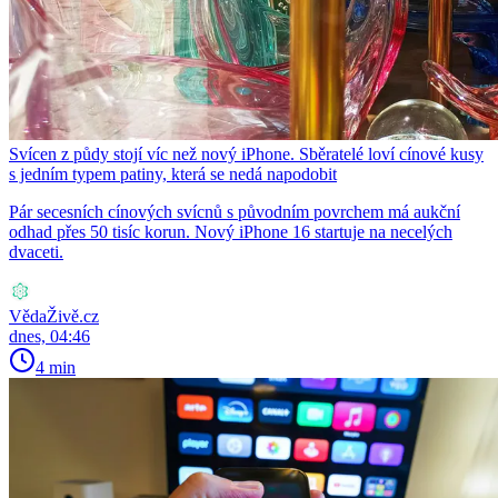
Svícen z půdy stojí víc než nový iPhone. Sběratelé loví cínové kusy
s jedním typem patiny, která se nedá napodobit
Pár secesních cínových svícnů s původním povrchem má aukční
odhad přes 50 tisíc korun. Nový iPhone 16 startuje na necelých
dvaceti.
VědaŽivě.cz
dnes, 04:46
4 min