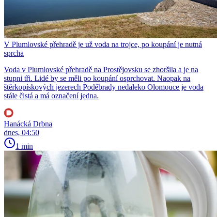
V Plumlovské přehradě je už voda na trojce, po koupání je nutná
sprcha
Voda v Plumlovské přehradě na Prostějovsku se zhoršila a je na
stupni tři. Lidé by se měli po koupání osprchovat. Naopak na
štěrkopískových jezerech Poděbrady nedaleko Olomouce je voda
stále čistá a má označení jedna.
Hanácká Drbna
dnes, 04:50
1 min