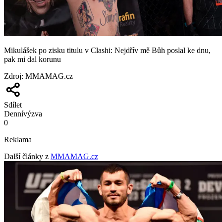
Mikulášek po zisku titulu v Clashi: Nejdřív mě Bůh poslal ke dnu,
pak mi dal korunu
Zdroj
:
MMAMAG.cz
Sdílet
Denní
výzva
0
Reklama
Další články z
MMAMAG.cz