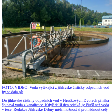
FOTO, VIDEO: Voda vytékající z jihlavské čističky odpadních vod
by se dala pít
Do jihlavské čistírny odpadních vod v Hruškových Dvorech přitéká
špinavá voda z kanalizace. Když další den odtéká, je čistší než voda
v řece. Redakce Jihlavské Drbny měla možnost si prohlédnout celý