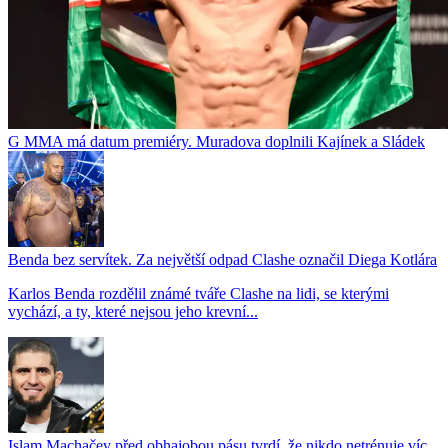
G MMA má datum premiéry. Muradova doplnili Kajínek a Sládek
Benda bez servítek. Za největší odpad Clashe označil Diega Kotlára
Karlos Benda rozdělil známé tváře Clashe na lidi, se kterými
vychází, a ty, které nejsou jeho krevní...
Islam Machačev před obhajobou pásu tvrdí, že nikdo netrénuje víc