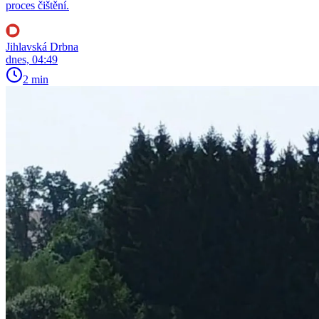
proces čištění.
Jihlavská Drbna
dnes, 04:49
2 min