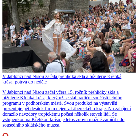
V Jablonci nad Nisou začala přehlídka skla a bižuterie Křehká
krása, potrvá do neděle
V Jablonci nad Nisou začal včera 15. ročník přehlídky skla a
bižuterie Křehká krása, který už se stal tradiční součástí letního
programu v podhorském městě. Svou produkci na výstavišti
prezentuje pět desítek firem nejen z Libereckého kraje. Na zahájení
dorazilo navzdory tropickému počasí několik stovek lidí. Se
vstupenkou na Křehkou krásu je letos znovu možné zamířit i do
sousedního sklářského muzea.