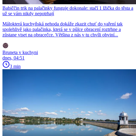
Babiččin trik na palačinky funguje dokonale: stačí 1 lžička do těsta a
už se vám nikdy nepotrhají
Málokterá kuchyňská nehoda dokáže zkazit chuť do vaření tak
spolehlivě jako palačinka, která se v půlce obracení roztrhne a
zůstane viset na obracečce. Většina z nás v tu chvíli obviní...
Bruneta v kuchyni
dnes, 04:51
3 min