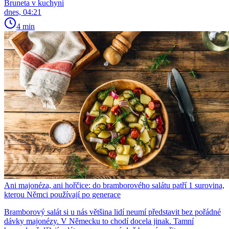
Bruneta v kuchyni
dnes, 04:21
4 min
Ani majonéza, ani hořčice: do bramborového salátu patří 1 surovina,
kterou Němci používají po generace
Bramborový salát si u nás většina lidí neumí představit bez pořádné
dávky majonézy. V Německu to chodí docela jinak. Tamní