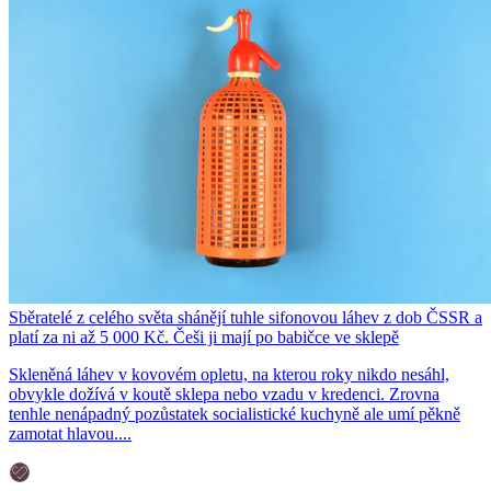
Sběratelé z celého světa shánějí tuhle sifonovou láhev z dob ČSSR a
platí za ni až 5 000 Kč. Češi ji mají po babičce ve sklepě
Skleněná láhev v kovovém opletu, na kterou roky nikdo nesáhl,
obvykle dožívá v koutě sklepa nebo vzadu v kredenci. Zrovna
tenhle nenápadný pozůstatek socialistické kuchyně ale umí pěkně
zamotat hlavou....