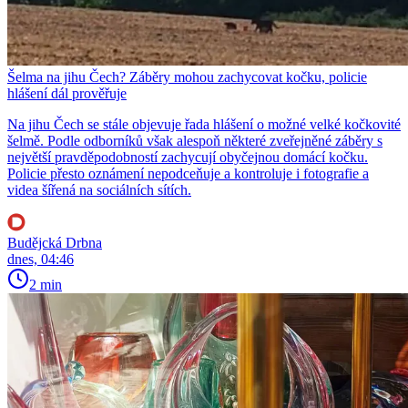
Šelma na jihu Čech? Záběry mohou zachycovat kočku, policie
hlášení dál prověřuje
Na jihu Čech se stále objevuje řada hlášení o možné velké kočkovité
šelmě. Podle odborníků však alespoň některé zveřejněné záběry s
největší pravděpodobností zachycují obyčejnou domácí kočku.
Policie přesto oznámení nepodceňuje a kontroluje i fotografie a
videa šířená na sociálních sítích.
Budějcká Drbna
dnes, 04:46
2 min