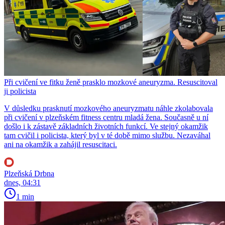
Při cvičení ve fitku ženě prasklo mozkové aneuryzma. Resuscitoval
ji policista
V důsledku prasknutí mozkového aneuryzmatu náhle zkolabovala
při cvičení v plzeňském fitness centru mladá žena. Současně u ní
došlo i k zástavě základních životních funkcí. Ve stejný okamžik
tam cvičil i policista, který byl v té době mimo službu. Nezaváhal
ani na okamžik a zahájil resuscitaci.
Plzeňská Drbna
dnes, 04:31
1 min