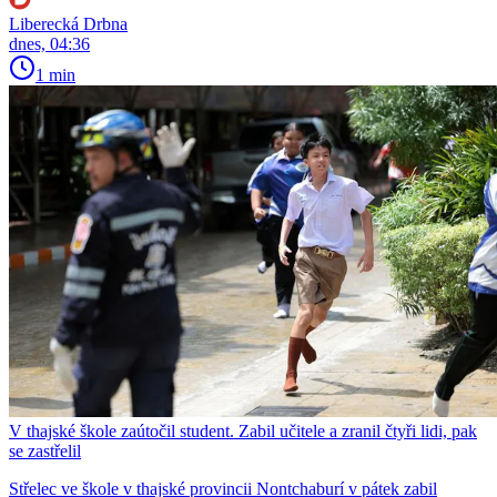
Liberecká Drbna
dnes, 04:36
1 min
V thajské škole zaútočil student. Zabil učitele a zranil čtyři lidi, pak
se zastřelil
Střelec ve škole v thajské provincii Nontchaburí v pátek zabil