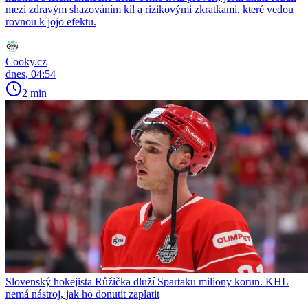
mezi zdravým shazováním kil a rizikovými zkratkami, které vedou
rovnou k jojo efektu.
Cooky.cz
dnes, 04:54
2 min
Slovenský hokejista Růžička dluží Spartaku miliony korun. KHL
nemá nástroj, jak ho donutit zaplatit