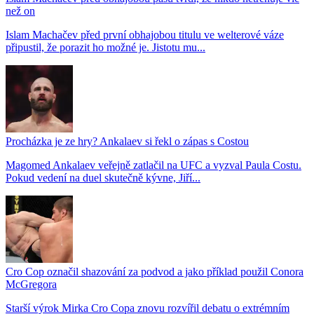
než on
Islam Machačev před první obhajobou titulu ve welterové váze
připustil, že porazit ho možné je. Jistotu mu...
Procházka je ze hry? Ankalaev si řekl o zápas s Costou
Magomed Ankalaev veřejně zatlačil na UFC a vyzval Paula Costu.
Pokud vedení na duel skutečně kývne, Jiří...
Cro Cop označil shazování za podvod a jako příklad použil Conora
McGregora
Starší výrok Mirka Cro Copa znovu rozvířil debatu o extrémním