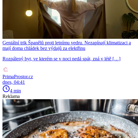
Geniální trik Španělů proti letnímu vedru. Nezapínají klimatizaci a
mají doma chládek bez výdajů za elektřinu
Rozpálený byt, ve kterém se v noci nedá spát, zná v létě […]
PrimaProstor.cz
dnes, 04:41
4 min
Reklama