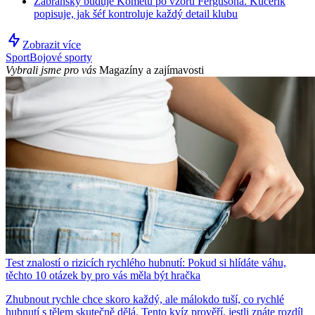
Zábranský buduje Kometu po vzoru Fergusona. Kučeřík
popisuje, jak šéf kontroluje každý detail klubu
Zobrazit více
Sport
Bojové sporty
Vybrali jsme pro vás
Magazíny a zajímavosti
Test znalostí o rizicích rychlého hubnutí: Pokud si hlídáte váhu,
těchto 10 otázek by pro vás měla být hračka
Zhubnout rychle chce skoro každý, ale málokdo tuší, co rychlé
hubnutí s tělem skutečně dělá. Tento kvíz prověří, jestli znáte rozdíl