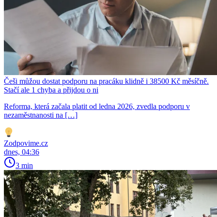
Češi můžou dostat podporu na pracáku klidně i 38500 Kč měsíčně.
Stačí ale 1 chyba a přijdou o ni
Reforma, která začala platit od ledna 2026, zvedla podporu v
nezaměstnanosti na […]
Zodpovime.cz
dnes, 04:36
3 min