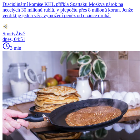
Disciplinární komise KHL přiřkla Spartaku Moskva nárok na
necelých 30 milionů rublů, v přepočtu přes 8 milionů korun. Jenže
verdikt je jedna věc, vymožení peněz od cizince druhá.
SportyŽivě
dnes, 04:51
3 min