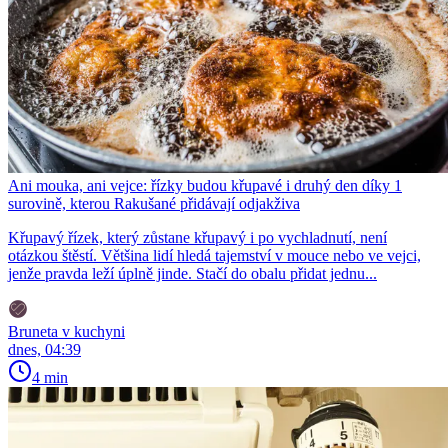
Ani mouka, ani vejce: řízky budou křupavé i druhý den díky 1
surovině, kterou Rakušané přidávají odjakživa
Křupavý řízek, který zůstane křupavý i po vychladnutí, není
otázkou štěstí. Většina lidí hledá tajemství v mouce nebo ve vejci,
jenže pravda leží úplně jinde. Stačí do obalu přidat jednu...
Bruneta v kuchyni
dnes, 04:39
4 min