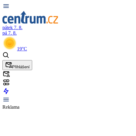
pátek 7. 8.
pá 7. 8.
19°C
Přihlášení
Reklama