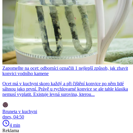
Zapomeňte na ocet: odborníci označili 1 nejlepší způsob, jak zbavit
konvici vodního kamene
Ocet má v kuchyni skoro každý a při čištění konvice po něm lidé
sáhnou jako první. Právě u rychlovarné konvice se ale tahle klasika
nemusí vyplatit. Existuje levná surovina, kterou...
Bruneta v kuchyni
dnes, 04:50
4 min
Reklama