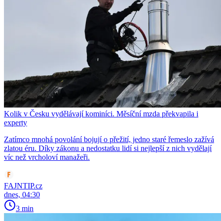
Kolik v Česku vydělávají kominíci. Měsíční mzda překvapila i
experty
Zatímco mnohá povolání bojují o přežití, jedno staré řemeslo zažívá
zlatou éru. Díky zákonu a nedostatku lidí si nejlepší z nich vydělají
víc než vrcholoví manažeři.
FAJNTIP.cz
dnes, 04:30
3 min