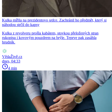
Kulka mířila na prezidentovo srdce. Zachránil ho předmět, který si
náhodou strčil do kapsy
Kulka z revolveru prošla kabátem, stovkou přeložených stran
rukopisu i kovovým pouzdrem na brýle. Teprve pak zasáhla
hrudník.
VědaŽivě.cz
dnes, 04:33
4 min