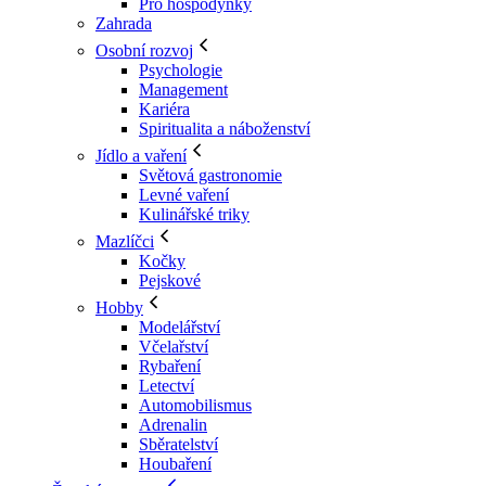
Pro hospodyňky
Zahrada
Osobní rozvoj
Psychologie
Management
Kariéra
Spiritualita a náboženství
Jídlo a vaření
Světová gastronomie
Levné vaření
Kulinářské triky
Mazlíčci
Kočky
Pejskové
Hobby
Modelářství
Včelařství
Rybaření
Letectví
Automobilismus
Adrenalin
Sběratelství
Houbaření