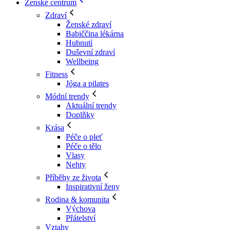
Ženské centrum
Zdraví
Ženské zdraví
Babiččina lékárna
Hubnutí
Duševní zdraví
Wellbeing
Fitness
Jóga a pilates
Módní trendy
Aktuální trendy
Doplňky
Krása
Péče o pleť
Péče o tělo
Vlasy
Nehty
Příběhy ze života
Inspirativní ženy
Rodina & komunita
Výchova
Přátelství
Vztahy