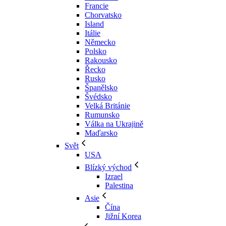
Francie
Chorvatsko
Island
Itálie
Německo
Polsko
Rakousko
Řecko
Rusko
Španělsko
Švédsko
Velká Británie
Rumunsko
Válka na Ukrajině
Maďarsko
Svět
USA
Blízký východ
Izrael
Palestina
Asie
Čína
Jižní Korea