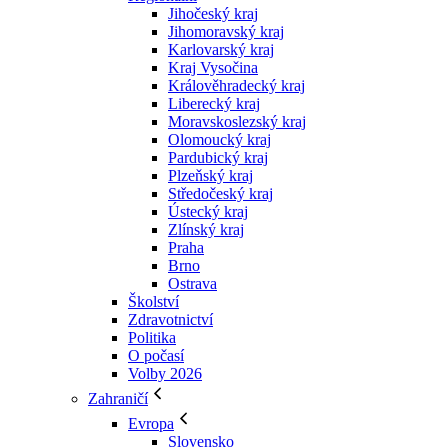
Jihočeský kraj
Jihomoravský kraj
Karlovarský kraj
Kraj Vysočina
Králověhradecký kraj
Liberecký kraj
Moravskoslezský kraj
Olomoucký kraj
Pardubický kraj
Plzeňský kraj
Středočeský kraj
Ústecký kraj
Zlínský kraj
Praha
Brno
Ostrava
Školství
Zdravotnictví
Politika
O počasí
Volby 2026
Zahraničí
Evropa
Slovensko