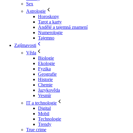
Sex
Astrologie
Horoskopy
Tarot a karty
Andělé a tajemná znamení
Numerologie
Tajemno
Zajímavosti
Věda
Biologie
Ekologie
Fyzika
Geografie
Historie
Chemie
Jazykověda
Vesmír
IT a technologie
Digital
Mobil
Technologie
Trendy
True crime