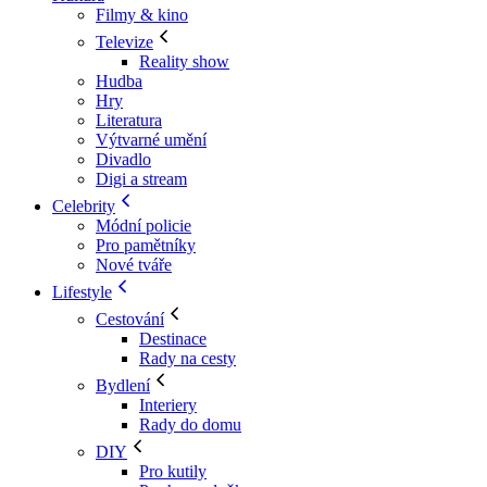
Filmy & kino
Televize
Reality show
Hudba
Hry
Literatura
Výtvarné umění
Divadlo
Digi a stream
Celebrity
Módní policie
Pro pamětníky
Nové tváře
Lifestyle
Cestování
Destinace
Rady na cesty
Bydlení
Interiery
Rady do domu
DIY
Pro kutily