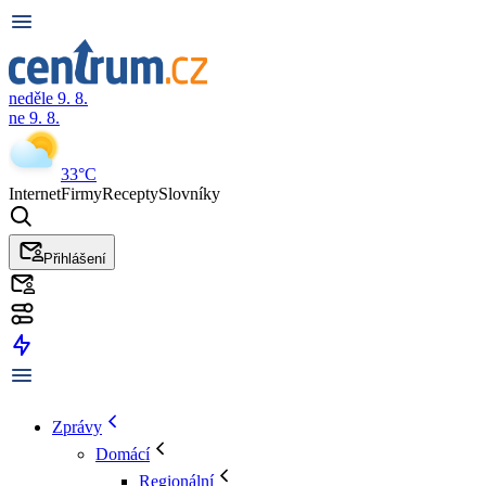
neděle 9. 8.
ne 9. 8.
33°C
Internet
Firmy
Recepty
Slovníky
Přihlášení
Zprávy
Domácí
Regionální