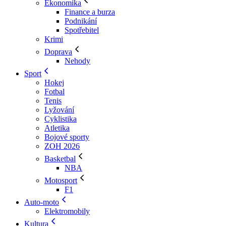
Ekonomika
Finance a burza
Podnikání
Spotřebitel
Krimi
Doprava
Nehody
Sport
Hokej
Fotbal
Tenis
Lyžování
Cyklistika
Atletika
Bojové sporty
ZOH 2026
Basketbal
NBA
Motosport
F1
Auto-moto
Elektromobily
Kultura