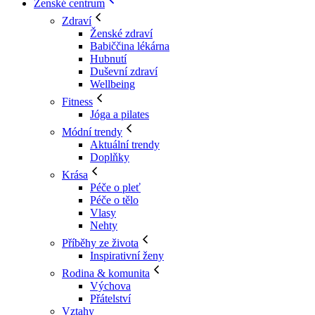
Ženské centrum
Zdraví
Ženské zdraví
Babiččina lékárna
Hubnutí
Duševní zdraví
Wellbeing
Fitness
Jóga a pilates
Módní trendy
Aktuální trendy
Doplňky
Krása
Péče o pleť
Péče o tělo
Vlasy
Nehty
Příběhy ze života
Inspirativní ženy
Rodina & komunita
Výchova
Přátelství
Vztahy