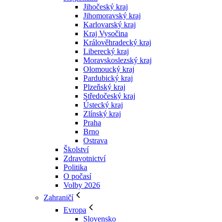
Jihočeský kraj
Jihomoravský kraj
Karlovarský kraj
Kraj Vysočina
Králověhradecký kraj
Liberecký kraj
Moravskoslezský kraj
Olomoucký kraj
Pardubický kraj
Plzeňský kraj
Středočeský kraj
Ústecký kraj
Zlínský kraj
Praha
Brno
Ostrava
Školství
Zdravotnictví
Politika
O počasí
Volby 2026
Zahraničí
Evropa
Slovensko