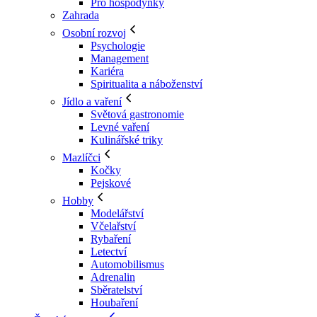
Pro hospodyňky
Zahrada
Osobní rozvoj
Psychologie
Management
Kariéra
Spiritualita a náboženství
Jídlo a vaření
Světová gastronomie
Levné vaření
Kulinářské triky
Mazlíčci
Kočky
Pejskové
Hobby
Modelářství
Včelařství
Rybaření
Letectví
Automobilismus
Adrenalin
Sběratelství
Houbaření