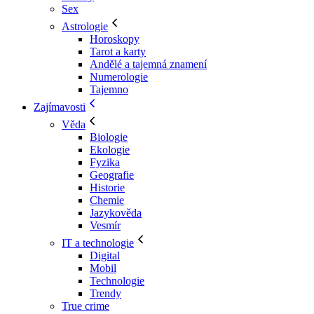
Sex
Astrologie
Horoskopy
Tarot a karty
Andělé a tajemná znamení
Numerologie
Tajemno
Zajímavosti
Věda
Biologie
Ekologie
Fyzika
Geografie
Historie
Chemie
Jazykověda
Vesmír
IT a technologie
Digital
Mobil
Technologie
Trendy
True crime