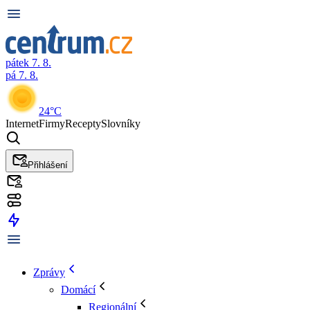
pátek 7. 8.
pá 7. 8.
24°C
Internet
Firmy
Recepty
Slovníky
Přihlášení
Zprávy
Domácí
Regionální