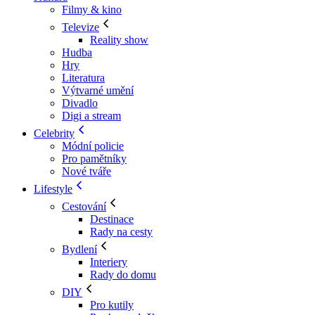
Filmy & kino
Televize
Reality show
Hudba
Hry
Literatura
Výtvarné umění
Divadlo
Digi a stream
Celebrity
Módní policie
Pro pamětníky
Nové tváře
Lifestyle
Cestování
Destinace
Rady na cesty
Bydlení
Interiery
Rady do domu
DIY
Pro kutily