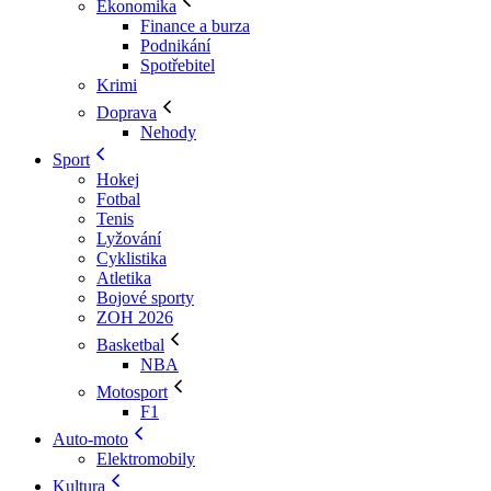
Ekonomika
Finance a burza
Podnikání
Spotřebitel
Krimi
Doprava
Nehody
Sport
Hokej
Fotbal
Tenis
Lyžování
Cyklistika
Atletika
Bojové sporty
ZOH 2026
Basketbal
NBA
Motosport
F1
Auto-moto
Elektromobily
Kultura