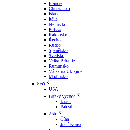
Francie
Chorvatsko
Island
Itálie
Německo
Polsko
Rakousko
Řecko
Rusko
Španělsko
Švédsko
Velká Británie
Rumunsko
Válka na Ukrajině
Maďarsko
Svět
USA
Blízký východ
Izrael
Palestina
Asie
Čína
Jižní Korea