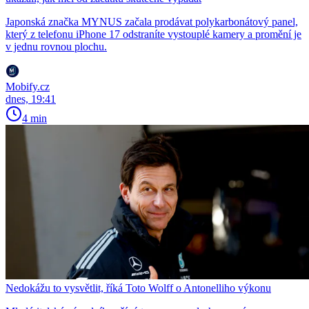
Japonská značka MYNUS začala prodávat polykarbonátový panel,
který z telefonu iPhone 17 odstraníte vystouplé kamery a promění je
v jednu rovnou plochu.
Mobify.cz
dnes, 19:41
4 min
Nedokážu to vysvětlit, říká Toto Wolff o Antonelliho výkonu