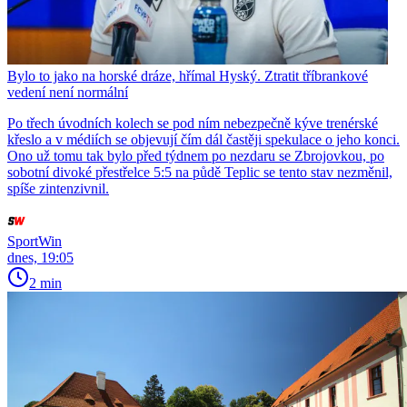
Bylo to jako na horské dráze, hřímal Hyský. Ztratit tříbrankové
vedení není normální
Po třech úvodních kolech se pod ním nebezpečně kýve trenérské
křeslo a v médiích se objevují čím dál častěji spekulace o jeho konci.
Ono už tomu tak bylo před týdnem po nezdaru se Zbrojovkou, po
sobotní divoké přestřelce 5:5 na půdě Teplic se tento stav nezměnil,
spíše zintenzivnil.
SportWin
dnes, 19:05
2 min