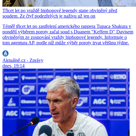
Třicet let po vraždě hiphopové legendy stane obviněný před
soudem. Ze čtyř podezřelých je naživu už jen on
Téměř třicet let po zastřelení amerického rappera Tupaca Shakura v
pondělí výběrem poroty začal soud s Duanem "Keffem D" Davisem
obviněným ze zosnování vraždy hiphopové legendy. Informuje o
tom agentura AP, podle níž může výběr poroty trvat většinu týdne.
Aktuálně.cz - Zprávy
dnes, 19:14