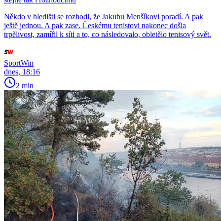
Někdo v hledišti se rozhodl, že Jakubu Menšíkovi poradí. A pak
ještě jednou. A pak zase. Českému tenistovi nakonec došla
trpělivost, zamířil k síti a to, co následovalo, obletělo tenisový svět.
SportWin
dnes, 18:16
2 min