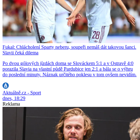
Fukal: Chlácholení Sparty neberu, soupeři nemáš dát takovou šanci.
Slavii čeká dilema
Po dvou gólových jízdách doma se Slováckem 5:1 a v Ostravě 4:0
porazila Slavia na vlastní půdě Pardubice jen 2:1 a bála se o výhru
do poslední minuty. Náznak určitého poklesu v tom ovšem nevidím.
Aktuálně.cz - Sport
dnes, 18:29
Reklama