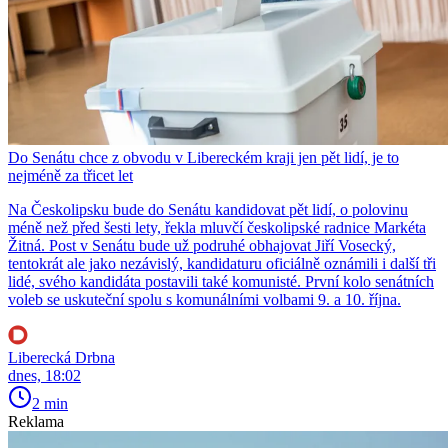
Do Senátu chce z obvodu v Libereckém kraji jen pět lidí, je to
nejméně za třicet let
Na Českolipsku bude do Senátu kandidovat pět lidí, o polovinu
méně než před šesti lety, řekla mluvčí českolipské radnice Markéta
Žitná. Post v Senátu bude už podruhé obhajovat Jiří Vosecký,
tentokrát ale jako nezávislý, kandidaturu oficiálně oznámili i další tři
lidé, svého kandidáta postavili také komunisté. První kolo senátních
voleb se uskuteční spolu s komunálními volbami 9. a 10. října.
Liberecká Drbna
dnes, 18:02
2 min
Reklama