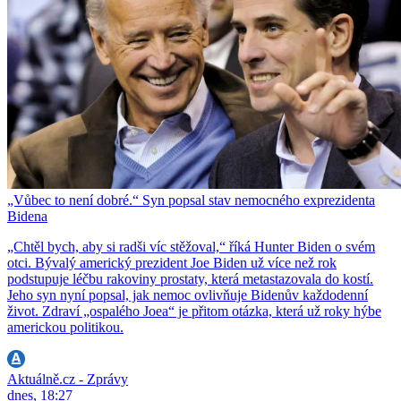
„Vůbec to není dobré.“ Syn popsal stav nemocného exprezidenta
Bidena
„Chtěl bych, aby si radši víc stěžoval,“ říká Hunter Biden o svém
otci. Bývalý americký prezident Joe Biden už více než rok
podstupuje léčbu rakoviny prostaty, která metastazovala do kostí.
Jeho syn nyní popsal, jak nemoc ovlivňuje Bidenův každodenní
život. Zdraví „ospalého Joea“ je přitom otázka, která už roky hýbe
americkou politikou.
Aktuálně.cz - Zprávy
dnes, 18:27