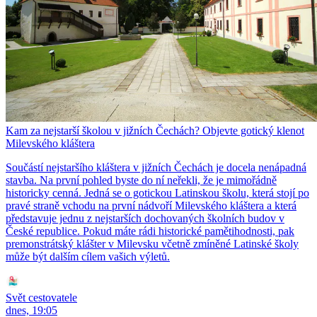
Kam za nejstarší školou v jižních Čechách? Objevte gotický klenot
Milevského kláštera
Součástí nejstaršího kláštera v jižních Čechách je docela nenápadná
stavba. Na první pohled byste do ní neřekli, že je mimořádně
historicky cenná. Jedná se o gotickou Latinskou školu, která stojí po
pravé straně vchodu na první nádvoří Milevského kláštera a která
představuje jednu z nejstarších dochovaných školních budov v
České republice. Pokud máte rádi historické pamětihodnosti, pak
premonstrátský klášter v Milevsku včetně zmíněné Latinské školy
může být dalším cílem vašich výletů.
Svět cestovatele
dnes, 19:05