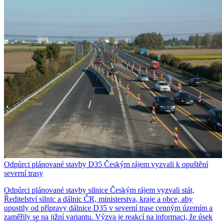
Odpůrci plánované stavby D35 Českým rájem vyzvali k opuštění
severní trasy
Odpůrci plánované stavby silnice Českým rájem vyzvali stát,
Ředitelství silnic a dálnic ČR, ministerstva, kraje a obce, aby
upustily od přípravy dálnice D35 v severní trase cenným územím a
zaměřily se na jižní variantu. Výzva je reakcí na informaci, že úsek