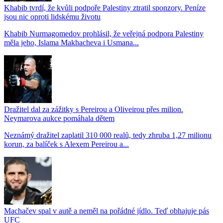
Khabib tvrdí, že kvůli podpoře Palestiny ztratil sponzory. Peníze
jsou nic oproti lidskému životu
Khabib Nurmagomedov prohlásil, že veřejná podpora Palestiny
měla jeho, Islama Makhacheva i Usmana...
Dražitel dal za zážitky s Pereirou a Oliveirou přes milion.
Neymarova aukce pomáhala dětem
Neznámý dražitel zaplatil 310 000 realů, tedy zhruba 1,27 milionu
korun, za balíček s Alexem Pereirou a...
Machačev spal v autě a neměl na pořádné jídlo. Teď obhajuje pás
UFC