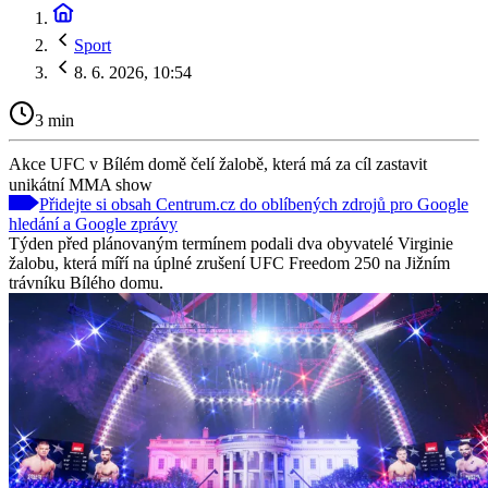
Sport
8. 6. 2026, 10:54
3 min
Akce UFC v Bílém domě čelí žalobě, která má za cíl zastavit
unikátní MMA show
Přidejte si obsah Centrum.cz do oblíbených zdrojů pro Google
hledání a Google zprávy
Týden před plánovaným termínem podali dva obyvatelé Virginie
žalobu, která míří na úplné zrušení UFC Freedom 250 na Jižním
trávníku Bílého domu.