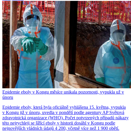
Epidemie eboly v Kongu měsíce unikala pozornosti, vypukla už v
únoru
Epidemie eboly, která byla oficiálně vyhlášena 15. května, vypukla
v Kongu již v únoru, uvedla v pondělí podle agentury AP Světová
zdravotnická organizace (WHO). Počet potvrzených případů nákazy
této nejrychleji se šířící eboly v historii dosáhl v Kongu podle
nejnovějších vládních údajů 4 200, včetně více než 1 900 obětí.