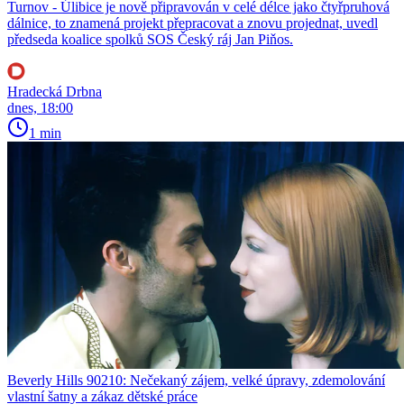
Turnov - Úlibice je nově připravován v celé délce jako čtyřpruhová
dálnice, to znamená projekt přepracovat a znovu projednat, uvedl
předseda koalice spolků SOS Český ráj Jan Piňos.
Hradecká Drbna
dnes, 18:00
1 min
Beverly Hills 90210: Nečekaný zájem, velké úpravy, zdemolování
vlastní šatny a zákaz dětské práce