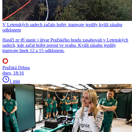
V Letenských sadech začalo hořet, tramvaje jezdily kvůli zásahu
odklonem
Hasiči ze tří stanic i útvar Pražského hradu zasahovali v Letenských
sadech, kde začal hořet porost ve svahu. Kvůli zásahu jezdily
tramvaje linek 12 a 15 odklonem.
Pražská Drbna
dnes, 18:16
1 min