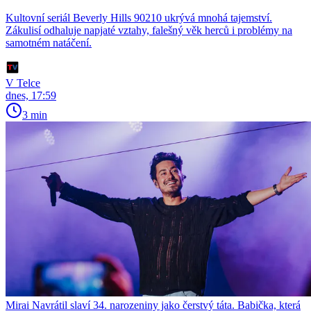
Kultovní seriál Beverly Hills 90210 ukrývá mnohá tajemství.
Zákulisí odhaluje napjaté vztahy, falešný věk herců i problémy na
samotném natáčení.
V Telce
dnes, 17:59
3 min
Mirai Navrátil slaví 34. narozeniny jako čerstvý táta. Babička, která