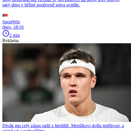
jaký dnes v běžné posilovně sotva uvidíte.
SportWin
dnes, 18:16
2 min
Reklama
Divák mu celý zápas radil z hlediště. Menšíkovi došla trpělivost, a
stejně tak i rozhodčímu