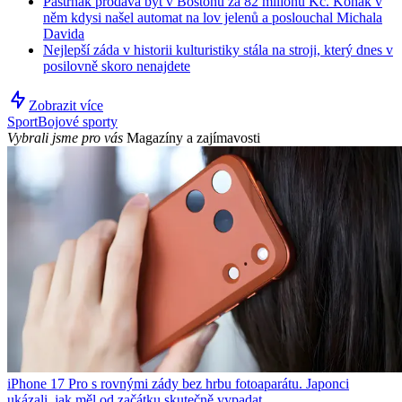
Pastrňák prodává byt v Bostonu za 82 milionů Kč. Kohák v
něm kdysi našel automat na lov jelenů a poslouchal Michala
Davida
Nejlepší záda v historii kulturistiky stála na stroji, který dnes v
posilovně skoro nenajdete
Zobrazit více
Sport
Bojové sporty
Vybrali jsme pro vás
Magazíny a zajímavosti
iPhone 17 Pro s rovnými zády bez hrbu fotoaparátu. Japonci
ukázali, jak měl od začátku skutečně vypadat