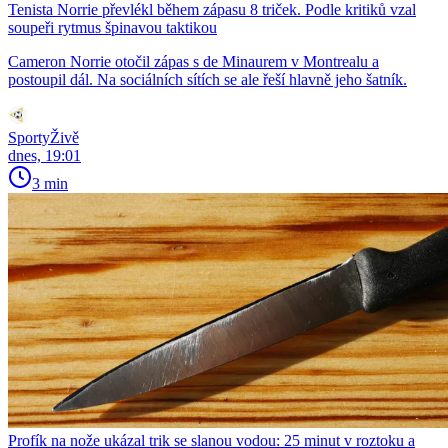
Tenista Norrie převlékl během zápasu 8 triček. Podle kritiků vzal
soupeři rytmus špinavou taktikou
Cameron Norrie otočil zápas s de Minaurem v Montrealu a
postoupil dál. Na sociálních sítích se ale řeší hlavně jeho šatník.
SportyŽivě
dnes, 19:01
3 min
Profík na nože ukázal trik se slanou vodou: 25 minut v roztoku a