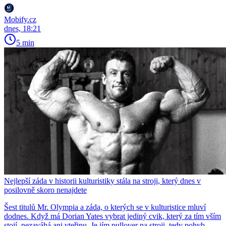
Mobify.cz
dnes, 18:21
5 min
Nejlepší záda v historii kulturistiky stála na stroji, který dnes v
posilovně skoro nenajdete
Šest titulů Mr. Olympia a záda, o kterých se v kulturistice mluví
dodnes. Když má Dorian Yates vybrat jediný cvik, který za tím vším
stojí, nezaváhá ani vteřinu. Je jím pullover na stroji, tedy pohyb,