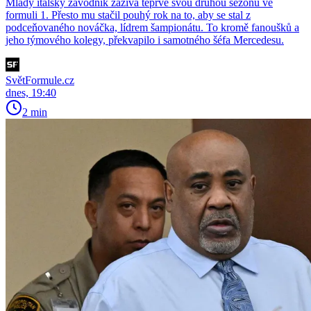
Mladý italský závodník zažívá teprve svou druhou sezónu ve
formuli 1. Přesto mu stačil pouhý rok na to, aby se stal z
podceňovaného nováčka, lídrem šampionátu. To kromě fanoušků a
jeho týmového kolegy, překvapilo i samotného šéfa Mercedesu.
SvětFormule.cz
dnes, 19:40
2 min