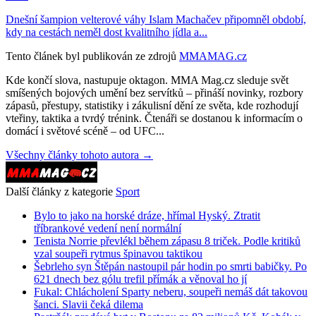
Dnešní šampion velterové váhy Islam Machačev připomněl období,
kdy na cestách neměl dost kvalitního jídla a...
Tento článek byl publikován ze zdrojů
MMAMAG.cz
Kde končí slova, nastupuje oktagon. MMA Mag.cz sleduje svět
smíšených bojových umění bez servítků – přináší novinky, rozbory
zápasů, přestupy, statistiky i zákulisní dění ze světa, kde rozhodují
vteřiny, taktika a tvrdý trénink. Čtenáři se dostanou k informacím o
domácí i světové scéně – od UFC...
Všechny články tohoto autora →
Další články z kategorie
Sport
Bylo to jako na horské dráze, hřímal Hyský. Ztratit
tříbrankové vedení není normální
Tenista Norrie převlékl během zápasu 8 triček. Podle kritiků
vzal soupeři rytmus špinavou taktikou
Šebrleho syn Štěpán nastoupil pár hodin po smrti babičky. Po
621 dnech bez gólu trefil přímák a věnoval ho jí
Fukal: Chlácholení Sparty neberu, soupeři nemáš dát takovou
šanci. Slavii čeká dilema