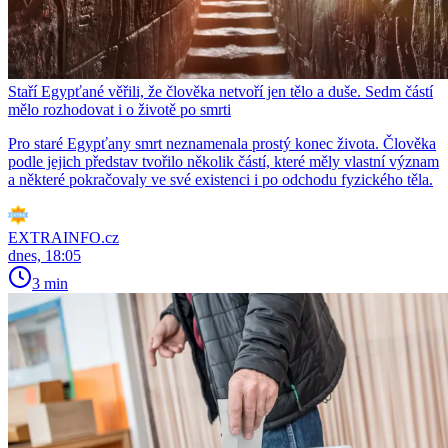
Staří Egypťané věřili, že člověka netvoří jen tělo a duše. Sedm částí
mělo rozhodovat i o životě po smrti
Pro staré Egypťany smrt neznamenala prostý konec života. Člověka
podle jejich představ tvořilo několik částí, které měly vlastní význam
a některé pokračovaly ve své existenci i po odchodu fyzického těla.
EXTRAINFO.cz
dnes, 18:05
3 min