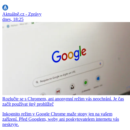
Aktuálně.cz - Zprávy
dnes, 18:25
Rozlučte se s Chromem, ani anonymní režim vás neochrání. Je čas
začít používat jiný prohlížeč
Inkognito režim v Google Chrome maže stopy jen na vašem
zařízení. Před Googlem, weby ani poskytovatelem internetu vás
neskryje.