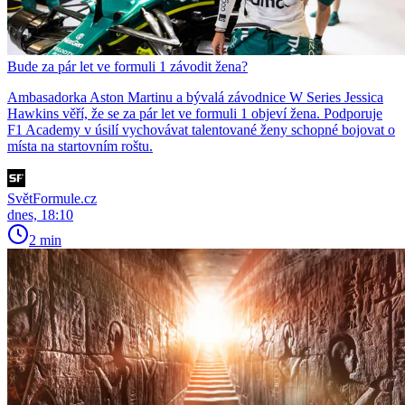
Bude za pár let ve formuli 1 závodit žena?
Ambasadorka Aston Martinu a bývalá závodnice W Series Jessica
Hawkins věří, že se za pár let ve formuli 1 objeví žena. Podporuje
F1 Academy v úsilí vychovávat talentované ženy schopné bojovat o
místa na startovním roštu.
SvětFormule.cz
dnes, 18:10
2 min