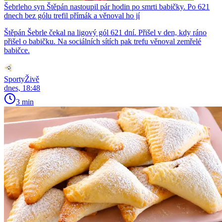
Šebrleho syn Štěpán nastoupil pár hodin po smrti babičky. Po 621
dnech bez gólu trefil přímák a věnoval ho jí
Štěpán Šebrle čekal na ligový gól 621 dní. Přišel v den, kdy ráno
přišel o babičku. Na sociálních sítích pak trefu věnoval zemřelé
babičce.
SportyŽivě
dnes, 18:48
3 min