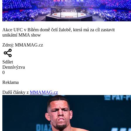
Akce UFC v Bílém domě čelí žalobě, která má za cíl zastavit
unikátní MMA show
Zdroj
:
MMAMAG.cz
Sdílet
Denní
výzva
0
Reklama
Další články z
MMAMAG.cz