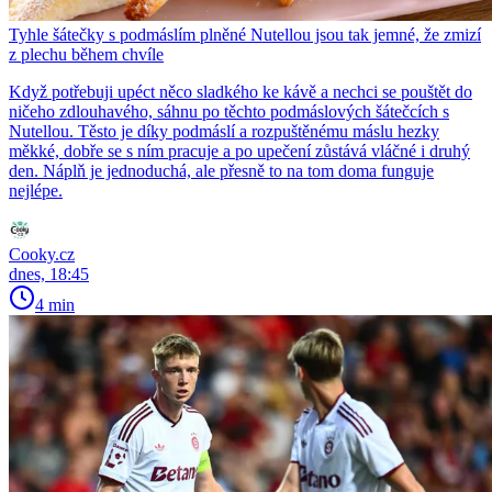
Tyhle šátečky s podmáslím plněné Nutellou jsou tak jemné, že zmizí
z plechu během chvíle
Když potřebuji upéct něco sladkého ke kávě a nechci se pouštět do
ničeho zdlouhavého, sáhnu po těchto podmáslových šátečcích s
Nutellou. Těsto je díky podmáslí a rozpuštěnému máslu hezky
měkké, dobře se s ním pracuje a po upečení zůstává vláčné i druhý
den. Náplň je jednoduchá, ale přesně to na tom doma funguje
nejlépe.
Cooky.cz
dnes, 18:45
4 min