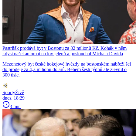
Pastrňák prodává byt v Bostonu za 82 milionů Kč. Kohák v něm
kdysi našel automat na lov jelenů a poslouchal Michala Davida
Mezonetový byt české hokejové hvězdy na bostonském nábřeží šel
do prodeje za 4,3 milionu dolarů. Během šesti týdnů ale zlevnil o
300 tisíc.
SportyŽivě
dnes, 18:29
3 min