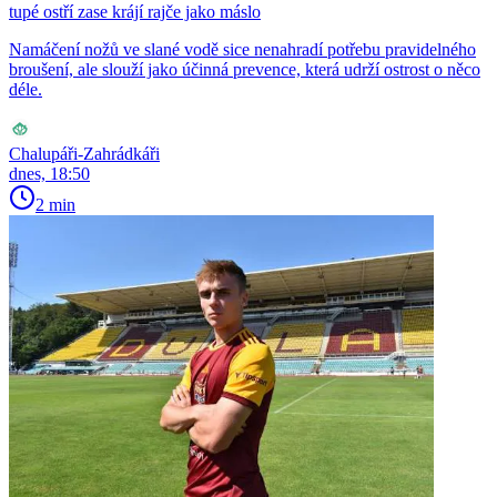
tupé ostří zase krájí rajče jako máslo
Namáčení nožů ve slané vodě sice nenahradí potřebu pravidelného
broušení, ale slouží jako účinná prevence, která udrží ostrost o něco
déle.
Chalupáři-Zahrádkáři
dnes, 18:50
2 min