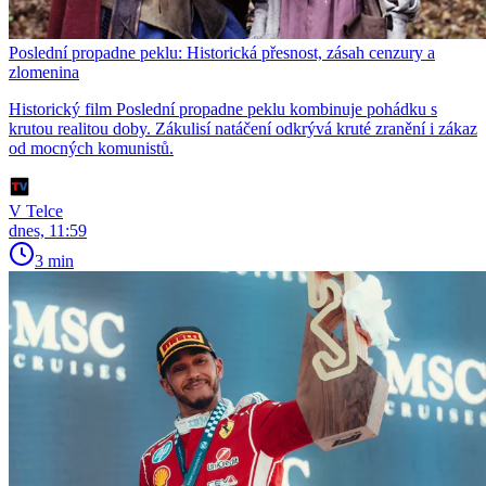
Poslední propadne peklu: Historická přesnost, zásah cenzury a
zlomenina
Historický film Poslední propadne peklu kombinuje pohádku s
krutou realitou doby. Zákulisí natáčení odkrývá kruté zranění i zákaz
od mocných komunistů.
V Telce
dnes, 11:59
3 min