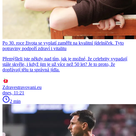
Po 30. roce života se vyplatí zaměřit na kvalitní jídelníček. Tyto
potraviny podpoří zdraví i vitalitu
Přemýšleli jste někdy nad tím, jak je možné, že celebrity vypadají
stále skvěle, i když jim je už více než 50 let? Je to proto, že
dopřávají tělu ta správná jídla.
Zdravestravovani.eu
dnes, 11:21
2 min