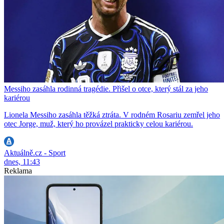
Messiho zasáhla rodinná tragédie. Přišel o otce, který stál za jeho
kariérou
Lionela Messiho zasáhla těžká ztráta. V rodném Rosariu zemřel jeho
otec Jorge, muž, který ho provázel prakticky celou kariérou.
Aktuálně.cz - Sport
dnes, 11:43
Reklama