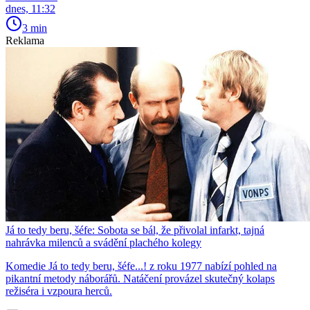
dnes, 11:32
3 min
Reklama
Já to tedy beru, šéfe: Sobota se bál, že přivolal infarkt, tajná
nahrávka milenců a svádění plachého kolegy
Komedie Já to tedy beru, šéfe...! z roku 1977 nabízí pohled na
pikantní metody náborářů. Natáčení provázel skutečný kolaps
režiséra i vzpoura herců.