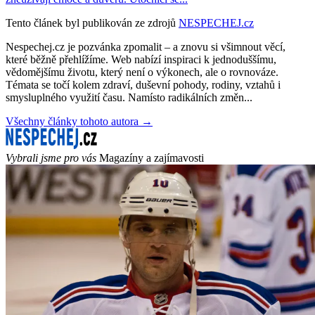
Tento článek byl publikován ze zdrojů
NESPECHEJ.cz
Nespechej.cz je pozvánka zpomalit – a znovu si všimnout věcí,
které běžně přehlížíme. Web nabízí inspiraci k jednoduššímu,
vědomějšímu životu, který není o výkonech, ale o rovnováze.
Témata se točí kolem zdraví, duševní pohody, rodiny, vztahů i
smysluplného využití času. Namísto radikálních změn...
Všechny články tohoto autora →
Vybrali jsme pro vás
Magazíny a zajímavosti