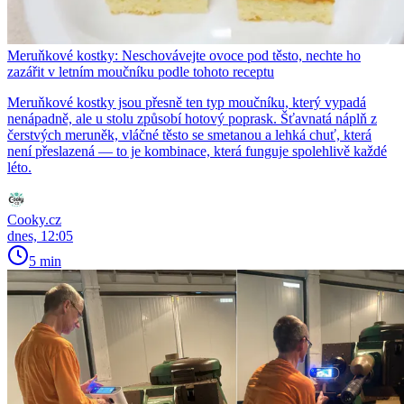
Meruňkové kostky: Neschovávejte ovoce pod těsto, nechte ho
zazářit v letním moučníku podle tohoto receptu
Meruňkové kostky jsou přesně ten typ moučníku, který vypadá
nenápadně, ale u stolu způsobí hotový poprask. Šťavnatá náplň z
čerstvých meruněk, vláčné těsto se smetanou a lehká chuť, která
není přeslazená — to je kombinace, která funguje spolehlivě každé
léto.
Cooky.cz
dnes, 12:05
5 min