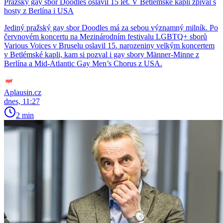
Pražský gay sbor Doodles oslavil 15 let. V Betlémské kapli zpíval s
hosty z Berlína i USA
Jediný pražský gay sbor Doodles má za sebou významný milník. Po
červnovém koncertu na Mezinárodním festivalu LGBTQ+ sborů
Various Voices v Bruselu oslavil 15. narozeniny velkým koncertem
v Betlémské kapli, kam si pozval i gay sbory Männer-Minne z
Berlína a Mid-Atlantic Gay Men’s Chorus z USA.
Aplausin.cz
dnes, 11:27
2 min