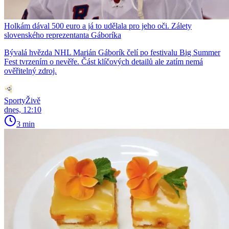
Holkám dával 500 euro a já to udělala pro jeho oči. Zálety
slovenského reprezentanta Gáboríka
Bývalá hvězda NHL Marián Gáborík čelí po festivalu Big Summer
Fest tvrzením o nevěře. Část klíčových detailů ale zatím nemá
ověřitelný zdroj.
SportyŽivě
dnes, 12:10
3 min