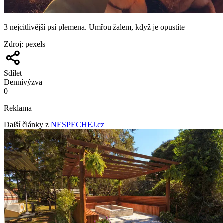
3 nejcitlivější psí plemena. Umřou žalem, když je opustíte
Zdroj
:
pexels
Sdílet
Denní
výzva
0
Reklama
Další články z
NESPECHEJ.cz