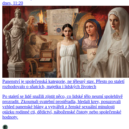
dnes, 11:20
Panenství je společenská kategorie, ne tělesný stav. Přesto po staletí
rozhodovalo o sňatcích, majetku i lidských životech
Po staletí se lidé snažili zjistit něco, co lidské tělo neumí spolehlivě
prozradit. Zkoumali svatební prostěradla, hledali krev, posuzovali
vzhled panenské blány a vytvářeli z ženské sexuální minulosti
otázku rodinné cti, dědictví, náboženské čistoty nebo společenské
hodnoty.