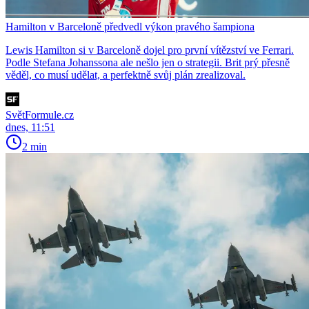
Hamilton v Barceloně předvedl výkon pravého šampiona
Lewis Hamilton si v Barceloně dojel pro první vítězství ve Ferrari.
Podle Stefana Johanssona ale nešlo jen o strategii. Brit prý přesně
věděl, co musí udělat, a perfektně svůj plán zrealizoval.
SvětFormule.cz
dnes, 11:51
2 min