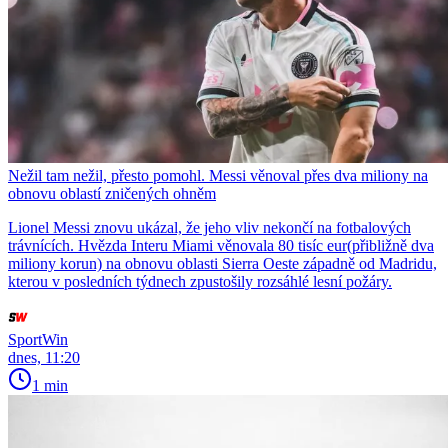
Nežil tam nežil, přesto pomohl. Messi věnoval přes dva miliony na
obnovu oblastí zničených ohněm
Lionel Messi znovu ukázal, že jeho vliv nekončí na fotbalových
trávnících. Hvězda Interu Miami věnovala 80 tisíc eur(přibližně dva
miliony korun) na obnovu oblasti Sierra Oeste západně od Madridu,
kterou v posledních týdnech zpustošily rozsáhlé lesní požáry.
SportWin
dnes, 11:20
1 min