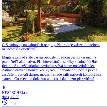
Češi strhávají na zahradách pergoly. Nahradí je zařízení mnohem
užitečnější a estetičtější
Majitelé zahrad stále častěji opouštějí tradiční pergoly a sází na
praktičtější alternativu. Plachtové stínění se díky snadné údržbě,
flexibilitě a lepší cirkulaci vzduchu stává hitem posledních let.
Zatímco dřevěné konstrukce vyžadují pravidelnou péči a pevné
zastřešení vytváří dusno, moderní shade sails nabízejí komfort bez
starostí. Co všechno dokážou a na co si dát pozor při výběru?
NESPECHEJ.cz
dnes, 12:00
4 min