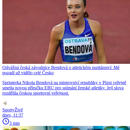
Odvážná česká závodnice Bendová o atletickém puritánství: Mé
pozadí už vidělo celé Česko
Sprinterka Nikola Bendová na mistrovství republiky v Plzni veřejně
smetla novou příručku EBU pro snímání ženské atletiky. Její slova
rozdělila českou sportovní veřejnost.
SportyŽivě
dnes, 11:37
3 min