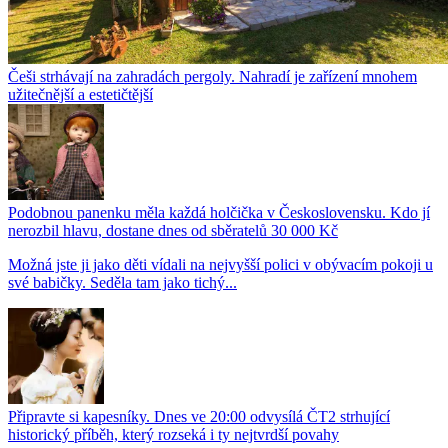
Češi strhávají na zahradách pergoly. Nahradí je zařízení mnohem
užitečnější a estetičtější
Podobnou panenku měla každá holčička v Československu. Kdo jí
nerozbil hlavu, dostane dnes od sběratelů 30 000 Kč
Možná jste ji jako děti vídali na nejvyšší polici v obývacím pokoji u
své babičky. Seděla tam jako tichý...
Připravte si kapesníky. Dnes ve 20:00 odvysílá ČT2 strhující
historický příběh, který rozseká i ty nejtvrdší povahy