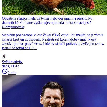
Opuštěná slepice měla už téměř nulovou šanci na přežití. Po
dramatické záchraně vyšla najevo pravda, která situaci ještě
zkomplikovala
Slepičku pohozenou v lese čekal těžký osud. Její majitel se jí zbavil
zvláště krutým způsobem. Naštěstí šel kolem dobrý muž, který
zavolal pomoc právě včas. Lidé by si měli pořizovat zvíře jen tehdy,
jsou-li schopni se [...]...
Světkreativity
dnes, 11:43
2 min