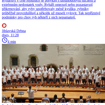
Rybářství v celé republice se potýkají s dlouhodobým suchem a
extrémním nedostatek vody. Rybáři omezují nebo pozastavují
přikrmování, aby ryby spotřebovaly méně kyslíku, rybníky
průběžně provzdušňují a několik už museli vylovit. Tak nepříznivé
podmínky pro chov ryb někteří z nich nepamatují.
Jihlavská Drbna
dnes, 11:28
4 min