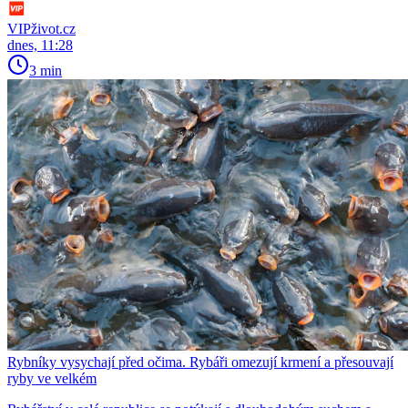
VIPživot.cz
dnes, 11:28
3 min
Rybníky vysychají před očima. Rybáři omezují krmení a přesouvají
ryby ve velkém