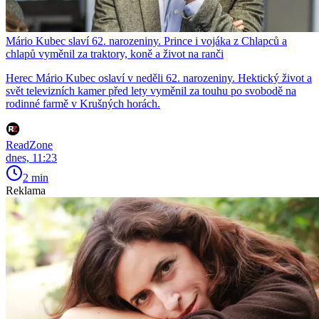
Mário Kubec slaví 62. narozeniny. Prince i vojáka z Chlapců a
chlapů vyměnil za traktory, koně a život na ranči
Herec Mário Kubec oslaví v neděli 62. narozeniny. Hektický život a
svět televizních kamer před lety vyměnil za touhu po svobodě na
rodinné farmě v Krušných horách.
ReadZone
dnes, 11:23
2 min
Reklama