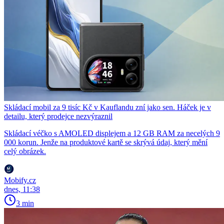
Skládací mobil za 9 tisíc Kč v Kauflandu zní jako sen. Háček je v
detailu, který prodejce nezvýraznil
Skládací véčko s AMOLED displejem a 12 GB RAM za necelých 9
000 korun. Jenže na produktové kartě se skrývá údaj, který mění
celý obrázek.
Mobify.cz
dnes, 11:38
3 min