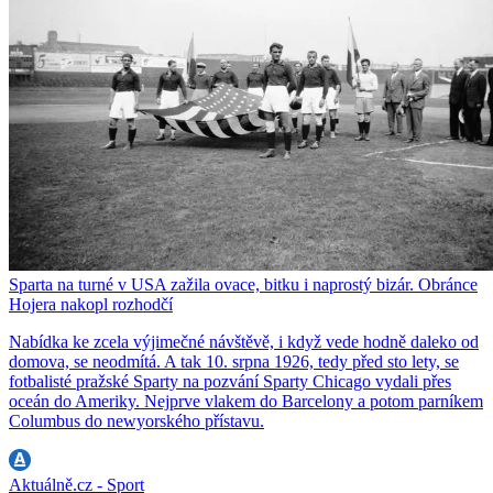
Sparta na turné v USA zažila ovace, bitku i naprostý bizár. Obránce
Hojera nakopl rozhodčí
Nabídka ke zcela výjimečné návštěvě, i když vede hodně daleko od
domova, se neodmítá. A tak 10. srpna 1926, tedy před sto lety, se
fotbalisté pražské Sparty na pozvání Sparty Chicago vydali přes
oceán do Ameriky. Nejprve vlakem do Barcelony a potom parníkem
Columbus do newyorského přístavu.
Aktuálně.cz - Sport