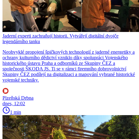
Jaderní experti zachraňují historii. Vytvářejí digitální dvojče
legendárního tanku
Neobvyklé propojení špičkových technologií z jaderné energetiky a
ochrany kulturního dědictví vzniklo díky spolupráci Vojenského
historického ústavu Praha a odborníků ze Skupiny ČEZ a
společnosti ŠKODA JS. Ti se v rámci firemního dobrovolnictví
Skupiny ČEZ podílejí na digitalizaci a mapování vybrané historické
vojenské techniky.
Plzeňská Drbna
dnes, 12:02
1 min