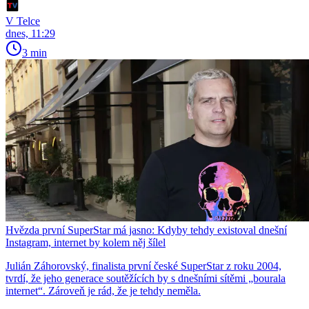
V Telce
dnes, 11:29
3 min
Hvězda první SuperStar má jasno: Kdyby tehdy existoval dnešní
Instagram, internet by kolem něj šílel
Julián Záhorovský, finalista první české SuperStar z roku 2004,
tvrdí, že jeho generace soutěžících by s dnešními sítěmi „bourala
internet“. Zároveň je rád, že je tehdy neměla.