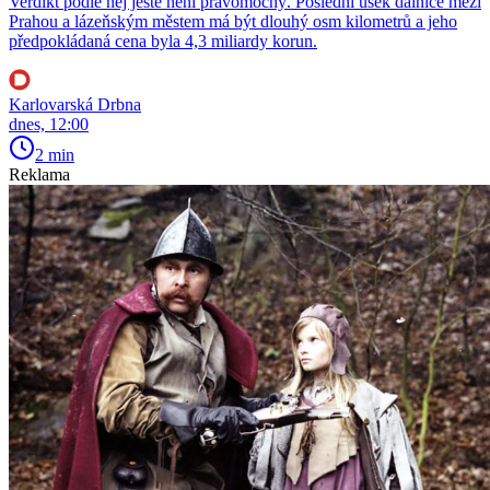
Verdikt podle něj ještě není pravomocný. Poslední úsek dálnice mezi
Prahou a lázeňským městem má být dlouhý osm kilometrů a jeho
předpokládaná cena byla 4,3 miliardy korun.
Karlovarská Drbna
dnes, 12:00
2 min
Reklama