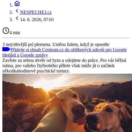
NESPECHEJ.cz
14. 6. 2026, 07:01
4 min
3 nejcitlivější psí plemena. Umřou žalem, když je opustíte
Přidejte si obsah Centrum.cz do oblíbených zdrojů pro Google
hledání a Google zprávy
Zavřete za sebou dveře od bytu a odejdete do práce. Pro vás běžná
rutina, pro vašeho čtyřnohého přítele však může jít o začátek
několikahodinové psychické tortury.