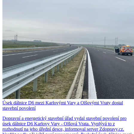
Úsek dálnice D6 mezi Karlovými Vary a Olšovými Vraty dostal
stavební povolení
Dopravní a energetický stavební úřad vydal stavební povolení pro
úsek dálnice D6 Karlovy Vary - Olšová Vrata. Vyplývá to z
rozhodnutí na jeho úřední desce, informoval server Zdopravy.cz.