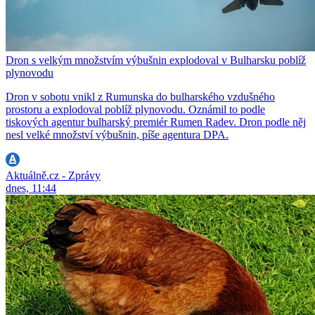
Dron s velkým množstvím výbušnin explodoval v Bulharsku poblíž
plynovodu
Dron v sobotu vnikl z Rumunska do bulharského vzdušného
prostoru a explodoval poblíž plynovodu. Oznámil to podle
tiskových agentur bulharský premiér Rumen Radev. Dron podle něj
nesl velké množství výbušnin, píše agentura DPA.
Aktuálně.cz - Zprávy
dnes, 11:44