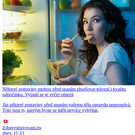
Některé potraviny mohou před spaním zhoršovat trávení i kvalitu
odpočinku. Vyplatí se je večer omezit
Jíst některé potraviny před spaním vašemu tělu opravdu neprospívá.
Toto jsou ty, kterým byste se měli nejvíce vyhýbat.
Zdravestravovani.eu
dnes, 11:33