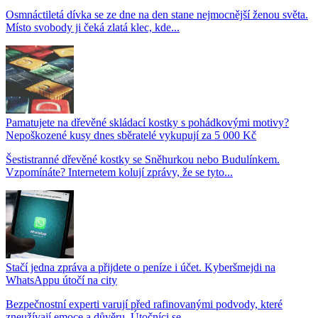
Osmnáctiletá dívka se ze dne na den stane nejmocnější ženou světa.
Místo svobody ji čeká zlatá klec, kde...
Pamatujete na dřevěné skládací kostky s pohádkovými motivy?
Nepoškozené kusy dnes sběratelé vykupují za 5 000 Kč
Šestistranné dřevěné kostky se Sněhurkou nebo Budulínkem.
Vzpomínáte? Internetem kolují zprávy, že se tyto...
Stačí jedna zpráva a přijdete o peníze i účet. Kyberšmejdi na
WhatsAppu útočí na city
Bezpečnostní experti varují před rafinovanými podvody, které
zneužívají emoce a důvěru. Útočníci se...