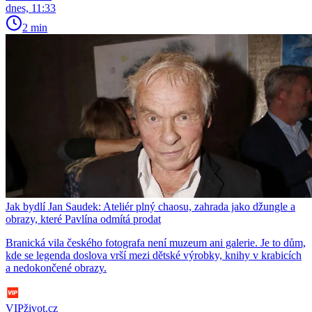
dnes, 11:33
2 min
Jak bydlí Jan Saudek: Ateliér plný chaosu, zahrada jako džungle a
obrazy, které Pavlína odmítá prodat
Branická vila českého fotografa není muzeum ani galerie. Je to dům,
kde se legenda doslova vrší mezi dětské výrobky, knihy v krabicích
a nedokončené obrazy.
VIPživot.cz