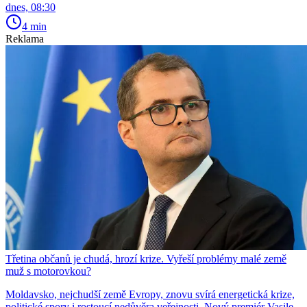
dnes, 08:30
4 min
Reklama
Třetina občanů je chudá, hrozí krize. Vyřeší problémy malé země
muž s motorovkou?
Moldavsko, nejchudší země Evropy, znovu svírá energetická krize,
politické spory i rostoucí nedůvěra veřejnosti. Nový premiér Vasile