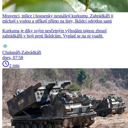
Mravenci, mšice i housenky nesnášejí kurkumu. Zahrádkáři ji
míchají s vodou a stříkají přímo na listy, škůdci odejdou sami
Kurkuma je díky svým nesčetným výhodám tajnou zbraní
zahrádkářů v boji proti škůdcům. Vyplatí se na ni vsadit.
Chalupáři-Zahrádkáři
dnes, 07:58
2 min