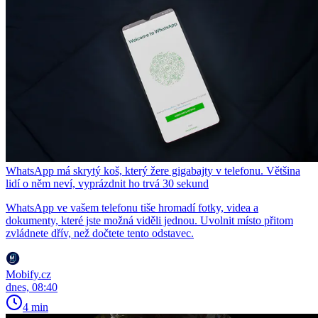
WhatsApp má skrytý koš, který žere gigabajty v telefonu. Většina
lidí o něm neví, vyprázdnit ho trvá 30 sekund
WhatsApp ve vašem telefonu tiše hromadí fotky, videa a
dokumenty, které jste možná viděli jednou. Uvolnit místo přitom
zvládnete dřív, než dočtete tento odstavec.
Mobify.cz
dnes, 08:40
4 min