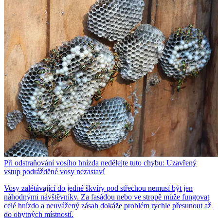
Při odstraňování vosího hnízda nedělejte tuto chybu: Uzavřený
vstup podrážděné vosy nezastaví
Vosy zalétávající do jedné škvíry pod střechou nemusí být jen
náhodnými návštěvníky. Za fasádou nebo ve stropě může fungovat
celé hnízdo a neuvážený zásah dokáže problém rychle přesunout až
do obytných místností.