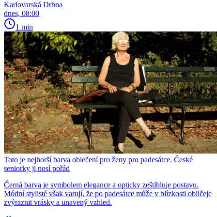
Karlovarská Drbna
dnes, 08:00
1 min
Toto je nejhorší barva oblečení pro ženy pro padesátce. České
seniorky ji nosí pořád
Černá barva je symbolem elegance a opticky zeštíhluje postavu.
Módní stylisté však varují, že po padesátce může v blízkosti obličeje
zvýraznit vrásky a unavený vzhled.