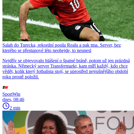
Salah do Turecka, rekordní posila Realu a pak tma. Server, bez
kterého se přestupové léto neobejde, to neunesl
Nejdřív se objevovalo hlášení o špatné bráně, potom už jen prázdná
stránka. Německý server Transfermarkt, kam míří každý, kdo chce
vědět, kolik který fotbalista stojí, se uprostřed nejrušnějšího období
roku prostě položil.
SportWin
dnes, 08:46
2 min