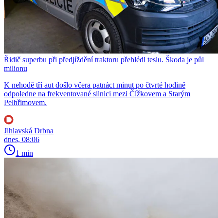
Řidič superbu při předjíždění traktoru přehlédl teslu. Škoda je půl
milionu
K nehodě tří aut došlo včera patnáct minut po čtvrté hodině
odpoledne na frekventované silnici mezi Čížkovem a Starým
Pelhřimovem.
Jihlavská Drbna
dnes, 08:06
1 min