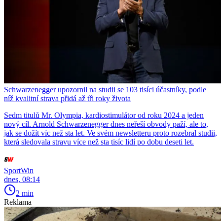
Schwarzenegger upozornil na studii se 103 tisíci účastníky, podle
níž kvalitní strava přidá až tři roky života
Sedm titulů Mr. Olympia, kardiostimulátor od roku 2024 a jeden
nový cíl. Arnold Schwarzenegger dnes neřeší obvody paží, ale to,
jak se dožít víc než sta let. Ve svém newsletteru proto rozebral studii,
která sledovala stravu více než sta tisíc lidí po dobu deseti let.
SportWin
dnes, 08:14
2 min
Reklama