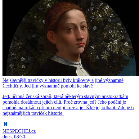
Nejslavnější travičky v historii byly královny a jiné významné
šlechtičny. Jed jim významně pomohl ke slávě
Jed, účinná ženská zbraň, která některým slavným aristokratkám
pomohla dosáhnout jejich cílů. Proč zrovna jed? Jeho podání je
snadné, na rukách přitom neulpí krev a je těžké jej odhalit. Zde je 6
nejznámějších traviček historie.
NESPECHEJ.cz
dnes, 08:30