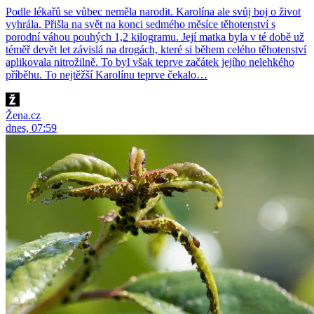
Podle lékařů se vůbec neměla narodit. Karolína ale svůj boj o život
vyhrála. Přišla na svět na konci sedmého měsíce těhotenství s
porodní váhou pouhých 1,2 kilogramu. Její matka byla v té době už
téměř devět let závislá na drogách, které si během celého těhotenství
aplikovala nitrožilně. To byl však teprve začátek jejího nelehkého
příběhu. To nejtěžší Karolínu teprve čekalo…
Žena.cz
dnes, 07:59