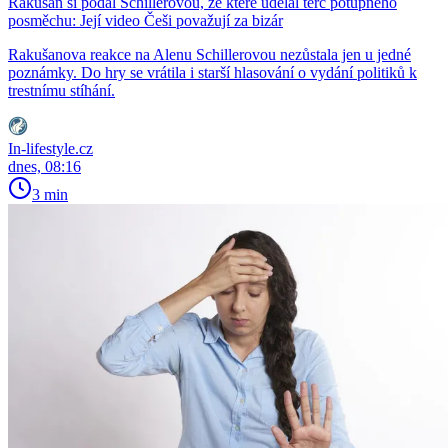
Rakušan si podal Schillerovou, ze které udělal terč potupného
posměchu: Její video Češi považují za bizár
Rakušanova reakce na Alenu Schillerovou nezůstala jen u jedné
poznámky. Do hry se vrátila i starší hlasování o vydání politiků k
trestnímu stíhání.
In-lifestyle.cz
dnes, 08:16
3 min