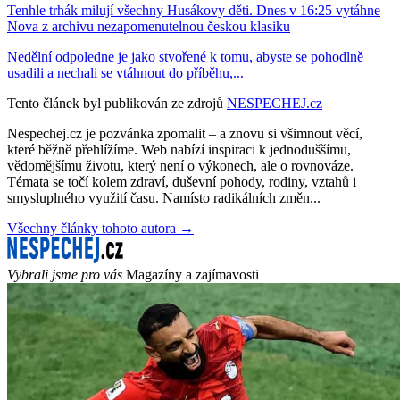
Tenhle trhák milují všechny Husákovy děti. Dnes v 16:25 vytáhne
Nova z archivu nezapomenutelnou českou klasiku
Nedělní odpoledne je jako stvořené k tomu, abyste se pohodlně
usadili a nechali se vtáhnout do příběhu,...
Tento článek byl publikován ze zdrojů
NESPECHEJ.cz
Nespechej.cz je pozvánka zpomalit – a znovu si všimnout věcí,
které běžně přehlížíme. Web nabízí inspiraci k jednoduššímu,
vědomějšímu životu, který není o výkonech, ale o rovnováze.
Témata se točí kolem zdraví, duševní pohody, rodiny, vztahů i
smysluplného využití času. Namísto radikálních změn...
Všechny články tohoto autora →
Vybrali jsme pro vás
Magazíny a zajímavosti