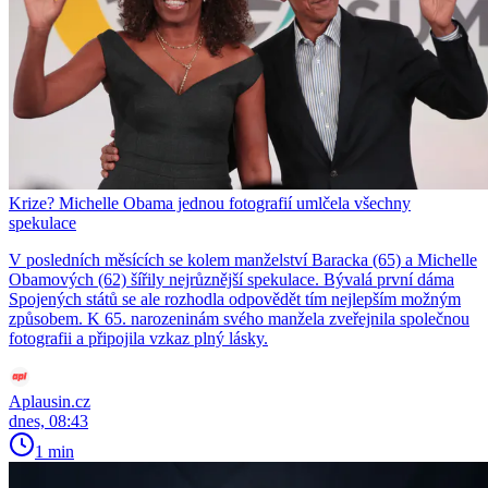
Krize? Michelle Obama jednou fotografií umlčela všechny
spekulace
V posledních měsících se kolem manželství Baracka (65) a Michelle
Obamových (62) šířily nejrůznější spekulace. Bývalá první dáma
Spojených států se ale rozhodla odpovědět tím nejlepším možným
způsobem. K 65. narozeninám svého manžela zveřejnila společnou
fotografii a připojila vzkaz plný lásky.
Aplausin.cz
dnes, 08:43
1 min