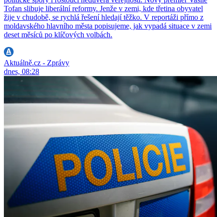
Tofan slibuje liberální reformy. Jenže v zemi, kde třetina obyvatel
žije v chudobě, se rychlá řešení hledají těžko. V reportáži přímo z
moldavského hlavního města popisujeme, jak vypadá situace v zemi
deset měsíců po klíčových volbách.
Aktuálně.cz - Zprávy
dnes, 08:28