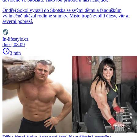
Ondřej Sokol vyrazil do Skotska se svými dětmi a fanouškům
výjimečně ukázal rodinné snímky. Místo tropů zvolili útesy, vítr a
severní pobřeží.
In-lifestyle.cz
dnes, 08:09
3 min