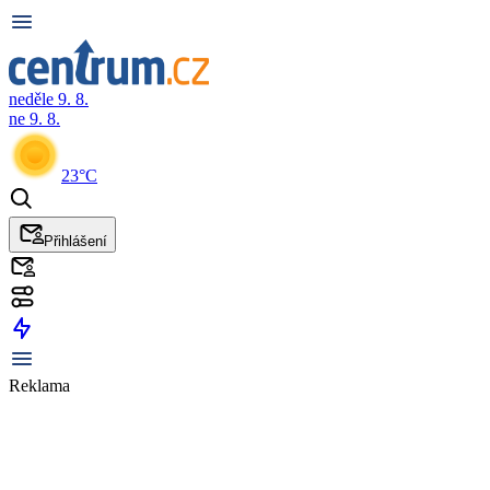
neděle 9. 8.
ne 9. 8.
23°C
Přihlášení
Reklama