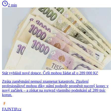
2 min
Stát vyhlásil nové dotace. Češi mohou žádat až o 289 000 Kč
Ztráta zaměstnání nemusí znamenat katastrofu. Zkušení
profesionálové mohou díky státní podpoře proměnit nucený konec v
nový začátek – a získat na rozjezd vlastního podnikání až 289 tisíc
korun.
FAJNTIP.cz