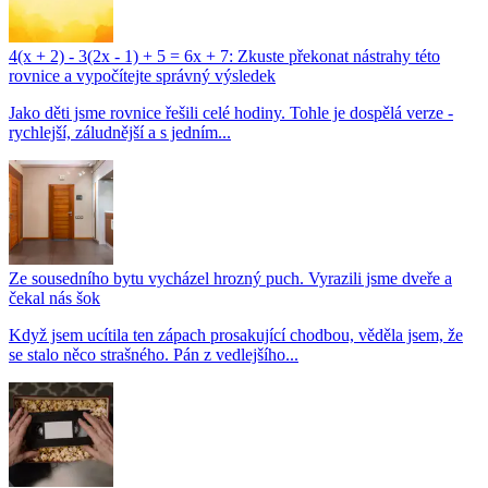
4(x + 2) - 3(2x - 1) + 5 = 6x + 7: Zkuste překonat nástrahy této
rovnice a vypočítejte správný výsledek
Jako děti jsme rovnice řešili celé hodiny. Tohle je dospělá verze -
rychlejší, záludnější a s jedním...
Ze sousedního bytu vycházel hrozný puch. Vyrazili jsme dveře a
čekal nás šok
Když jsem ucítila ten zápach prosakující chodbou, věděla jsem, že
se stalo něco strašného. Pán z vedlejšího...