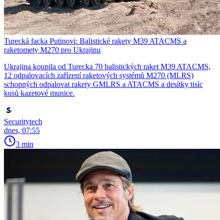
Turecká facka Putinovi: Balistické rakety M39 ATACMS a
raketomety M270 pro Ukrajinu
Ukrajina koupila od Turecka 70 balistických raket M39 ATACMS,
12 odpalovacích zařízení raketových systémů M270 (MLRS)
schopných odpalovat rakety GMLRS a ATACMS a desítky tisíc
kusů kazetové munice.
Securitytech
dnes, 07:55
3 min