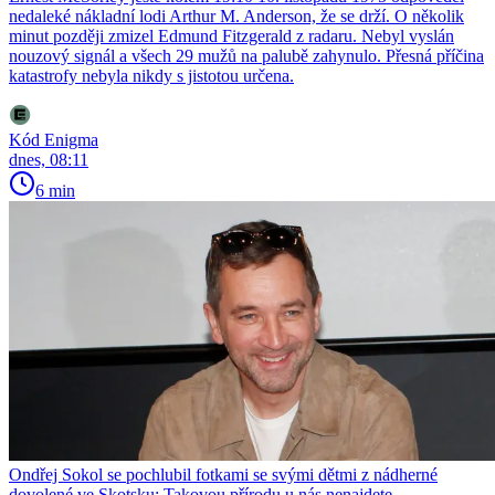
nedaleké nákladní lodi Arthur M. Anderson, že se drží. O několik
minut později zmizel Edmund Fitzgerald z radaru. Nebyl vyslán
nouzový signál a všech 29 mužů na palubě zahynulo. Přesná příčina
katastrofy nebyla nikdy s jistotou určena.
Kód Enigma
dnes, 08:11
6 min
Ondřej Sokol se pochlubil fotkami se svými dětmi z nádherné
dovolené ve Skotsku: Takovou přírodu u nás nenajdete