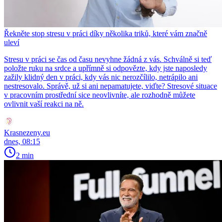
Řekněte stop stresu v práci díky několika triků, které vám značně
uleví
Stresu v práci se čas od času nevyhne žádná z vás. Schválně si teď
položte ruku na srdce a upřímně si odpovězte, kdy jste naposledy
zažily klidný den v práci, kdy vás nic nerozčílilo, netrápilo ani
nestresovalo. Správě, už si ani nepamatujete, viďte? Stresové situace
v pracovním prostřední sice neovlivníte, ale rozhodně můžete
ovlivnit vaší reakci na ně.
Krasnezeny.eu
dnes, 08:15
2 min