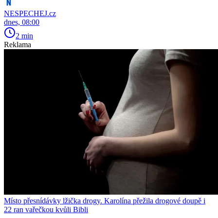
NESPECHEJ.cz
dnes, 08:00
2 min
Reklama
Místo přesnídávky lžička drogy. Karolína přežila drogové doupě i
22 ran vařečkou kvůli Bibli