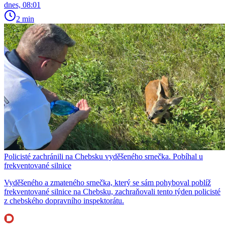
dnes, 08:01
2 min
Policisté zachránili na Chebsku vyděšeného srnečka. Pobíhal u
frekventované silnice
Vyděšeného a zmateného srnečka, který se sám pohyboval poblíž
frekventované silnice na Chebsku, zachraňovali tento týden policisté
z chebského dopravního inspektorátu.