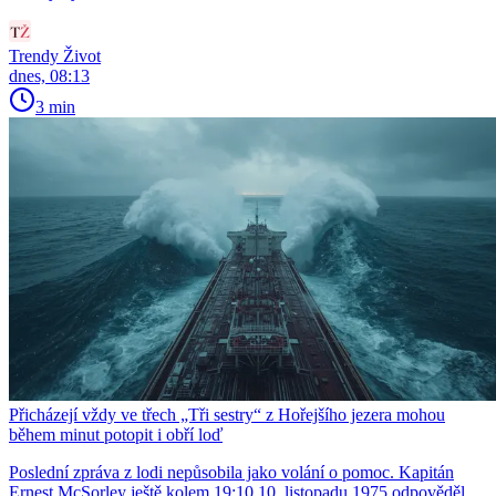
Trendy Život
dnes, 08:13
3 min
Přicházejí vždy ve třech „Tři sestry“ z Hořejšího jezera mohou
během minut potopit i obří loď
Poslední zpráva z lodi nepůsobila jako volání o pomoc. Kapitán
Ernest McSorley ještě kolem 19:10 10. listopadu 1975 odpověděl