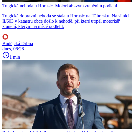
Tragická nehoda u Horusic. Motorkář svým zraněním podlehl
Tragická dopravní nehoda se stala u Horusic na Táborsku. Na silnici
II/603 v katastru obce došlo k nehodě, při které utrpěl motorkář
zranění, kterým na místě podlehl.
Budějcká Drbna
dnes, 08:26
1 min