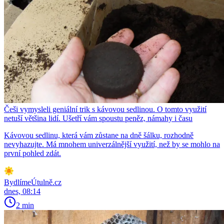
Češi vymysleli geniální trik s kávovou sedlinou. O tomto využití
netuší většina lidí. Ušetří vám spoustu peněz, námahy i času
Kávovou sedlinu, která vám zůstane na dně šálku, rozhodně
nevyhazujte. Má mnohem univerzálnější využití, než by se mohlo na
první pohled zdát.
BydlímeÚtulně.cz
dnes, 08:14
2 min