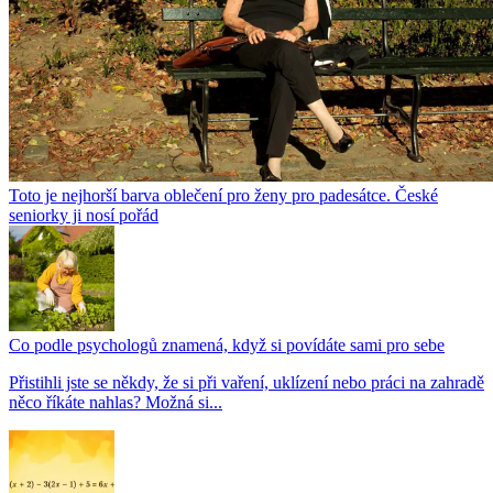
Toto je nejhorší barva oblečení pro ženy pro padesátce. České
seniorky ji nosí pořád
Co podle psychologů znamená, když si povídáte sami pro sebe
Přistihli jste se někdy, že si při vaření, uklízení nebo práci na zahradě
něco říkáte nahlas? Možná si...