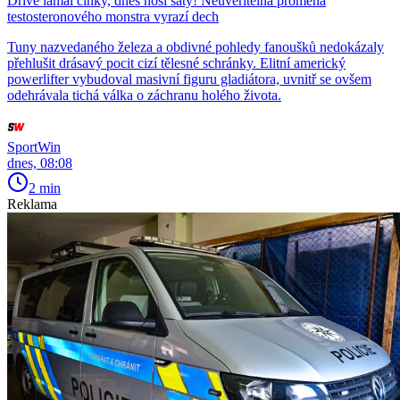
Dříve lámal činky, dnes nosí šaty! Neuvěřitelná proměna
testosteronového monstra vyrazí dech
Tuny nazvedaného železa a obdivné pohledy fanoušků nedokázaly
přehlušit drásavý pocit cizí tělesné schránky. Elitní americký
powerlifter vybudoval masivní figuru gladiátora, uvnitř se ovšem
odehrávala tichá válka o záchranu holého života.
SportWin
dnes, 08:08
2 min
Reklama