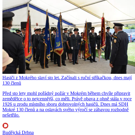
Hasiči z Mokrého slaví sto let. Začínali s ruční stříkačkou, dnes mají
130 členů
Před sto lety mohl pořádný požár v Mokrém během chvíle připravit
zemědělce o to nejcennější, co měli. Právě obava z ohně stála v roce
1926 u zrodu místního sboru dobrovolných hasičů. Dnes má SDH
Mokré 130 členů a na oslavách svého výročí se zábavou rozhodně
nešetřilo.
Budějcká Drbna