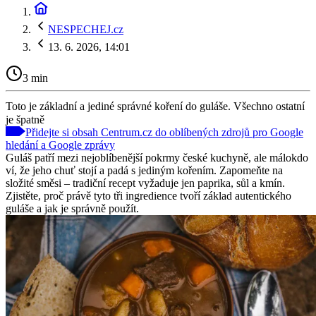
NESPECHEJ.cz
13. 6. 2026, 14:01
3 min
Toto je základní a jediné správné koření do guláše. Všechno ostatní
je špatně
Přidejte si obsah Centrum.cz do oblíbených zdrojů pro Google
hledání a Google zprávy
Guláš patří mezi nejoblíbenější pokrmy české kuchyně, ale málokdo
ví, že jeho chuť stojí a padá s jediným kořením. Zapomeňte na
složité směsi – tradiční recept vyžaduje jen paprika, sůl a kmín.
Zjistěte, proč právě tyto tři ingredience tvoří základ autentického
guláše a jak je správně použít.