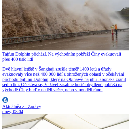
Tajfun Dolphin přichází. Na východním pobřeží Číny evakuovali
přes 400 tisíc lidí
Dvě hlavní letiště v Šanghaji zrušila téměř 1400 letů a úřady
evakuovaly více než 400 000 lidí z ohrožených oblastí v očekávání
příchodu tajfunu Dolphin, který na Okinawě na jihu Japonska zranil
sedm lidí. Očekává se, že živel zasáhne hustě obydlené pobřeží na
východě Číny buď v neděli večer, nebo v pondělí ráno.
Aktuálně.cz - Zprávy
dnes, 08:04