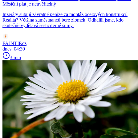
Měsíční plat je neuvěřitelný
Inzeráty slibují závratné peníze za montáž ocelových konstrukcí.
Realita? Většina zaměstnanců bere zlomek. Odhalili jsme, kdo
skutečně vydělává šesticiferné sumy.
FAJNTIP.cz
dnes, 04:30
3 min