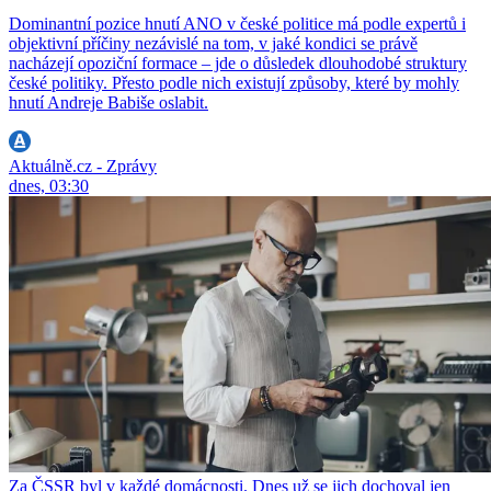
Dominantní pozice hnutí ANO v české politice má podle expertů i
objektivní příčiny nezávislé na tom, v jaké kondici se právě
nacházejí opoziční formace – jde o důsledek dlouhodobé struktury
české politiky. Přesto podle nich existují způsoby, které by mohly
hnutí Andreje Babiše oslabit.
Aktuálně.cz - Zprávy
dnes, 03:30
Za ČSSR byl v každé domácnosti. Dnes už se jich dochoval jen