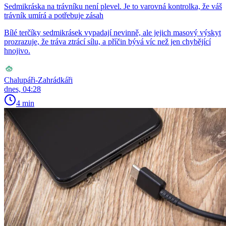
Sedmikráska na trávníku není plevel. Je to varovná kontrolka, že váš
trávník umírá a potřebuje zásah
Bílé terčíky sedmikrásek vypadají nevinně, ale jejich masový výskyt
prozrazuje, že tráva ztrácí sílu, a příčin bývá víc než jen chybějící
hnojivo.
Chalupáři-Zahrádkáři
dnes, 04:28
4 min