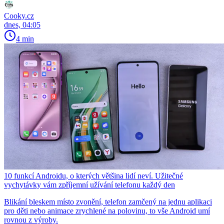
Cooky.cz
dnes, 04:05
4 min
10 funkcí Androidu, o kterých většina lidí neví. Užitečné
vychytávky vám zpříjemní užívání telefonu každý den
Blikání bleskem místo zvonění, telefon zamčený na jednu aplikaci
pro děti nebo animace zrychlené na polovinu, to vše Android umí
rovnou z výroby.