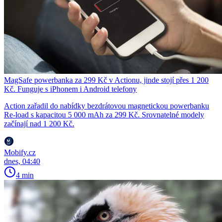
MagSafe powerbanka za 299 Kč v Actionu, jinde stojí přes 1 200
Kč. Funguje s iPhonem i Android telefony
Action zařadil do nabídky bezdrátovou magnetickou powerbanku
Re-load s kapacitou 5 000 mAh za 299 Kč. Srovnatelné modely
začínají nad 1 200 Kč.
Mobify.cz
dnes, 04:40
4 min