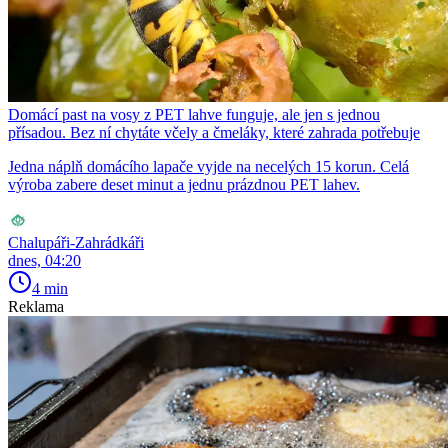
Domácí past na vosy z PET lahve funguje, ale jen s jednou
přísadou. Bez ní chytáte včely a čmeláky, které zahrada potřebuje
Jedna náplň domácího lapače vyjde na necelých 15 korun. Celá
výroba zabere deset minut a jednu prázdnou PET lahev.
Chalupáři-Zahrádkáři
dnes, 04:20
4 min
Reklama