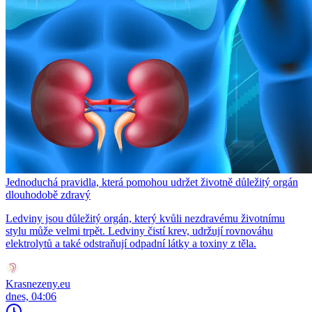
Jednoduchá pravidla, která pomohou udržet životně důležitý orgán
dlouhodobě zdravý
Ledviny jsou důležitý orgán, který kvůli nezdravému životnímu
stylu může velmi trpět. Ledviny čistí krev, udržují rovnováhu
elektrolytů a také odstraňují odpadní látky a toxiny z těla.
Krasnezeny.eu
dnes, 04:06