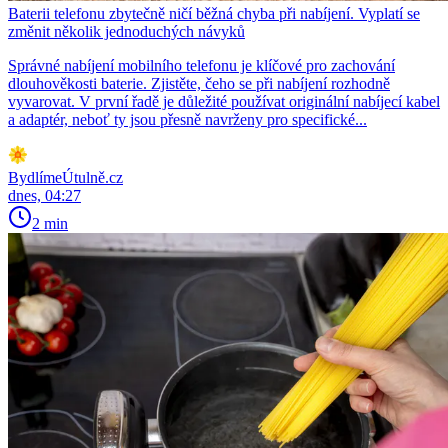
Baterii telefonu zbytečně ničí běžná chyba při nabíjení. Vyplatí se
změnit několik jednoduchých návyků
Správné nabíjení mobilního telefonu je klíčové pro zachování
dlouhověkosti baterie. Zjistěte, čeho se při nabíjení rozhodně
vyvarovat. V první řadě je důležité používat originální nabíjecí kabel
a adaptér, neboť ty jsou přesně navrženy pro specifické...
BydlímeÚtulně.cz
dnes, 04:27
2 min