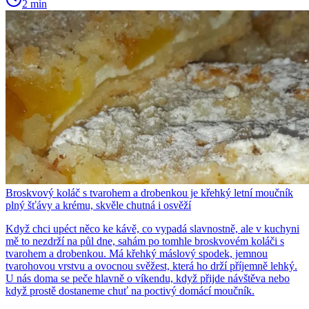
2 min
Broskvový koláč s tvarohem a drobenkou je křehký letní moučník
plný šťávy a krému, skvěle chutná i osvěží
Když chci upéct něco ke kávě, co vypadá slavnostně, ale v kuchyni
mě to nezdrží na půl dne, sahám po tomhle broskvovém koláči s
tvarohem a drobenkou. Má křehký máslový spodek, jemnou
tvarohovou vrstvu a ovocnou svěžest, která ho drží příjemně lehký.
U nás doma se peče hlavně o víkendu, když přijde návštěva nebo
když prostě dostaneme chuť na poctivý domácí moučník.