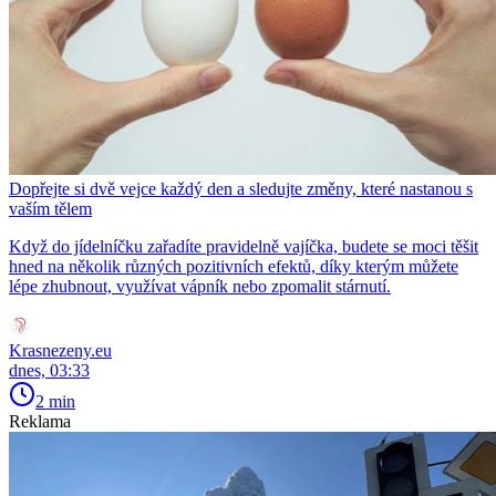
Dopřejte si dvě vejce každý den a sledujte změny, které nastanou s
vaším tělem
Když do jídelníčku zařadíte pravidelně vajíčka, budete se moci těšit
hned na několik různých pozitivních efektů, díky kterým můžete
lépe zhubnout, využívat vápník nebo zpomalit stárnutí.
Krasnezeny.eu
dnes, 03:33
2 min
Reklama