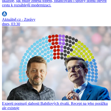
ukazuje, jak může změna topení, financování i správy domu otevřít
cestu k rozsáhlejší modernizaci.
Aktuálně.cz - Zprávy
dnes, 03:30
Experti popisují slabosti Babišových rivalů. Recept na jeho porážku
ale existuje