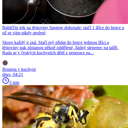
Babiččin trik na těstoviny funguje dokonale: stačí 1 lžíce do hrnce a
už se vám nikdy neslepí
Skoro každý ji zná. Stačí prý přidat do hrnce jedinou lžíci a
těstoviny pak zůstanou pěkně oddělené, žádný slepenec na talíři.
Rada se v českých kuchyních dědí z generace na...
Bruneta v kuchyni
dnes, 04:21
3 min