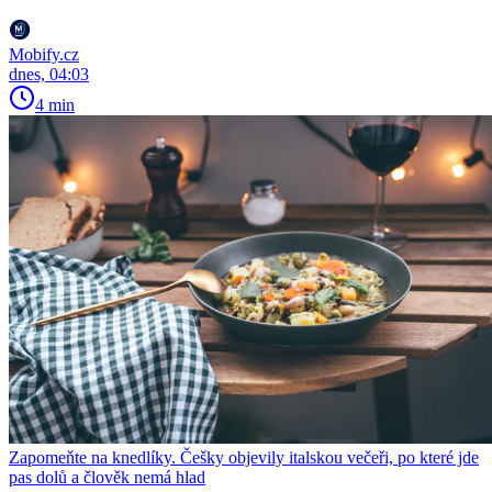
Mobify.cz
dnes, 04:03
4 min
Zapomeňte na knedlíky. Češky objevily italskou večeři, po které jde
pas dolů a člověk nemá hlad