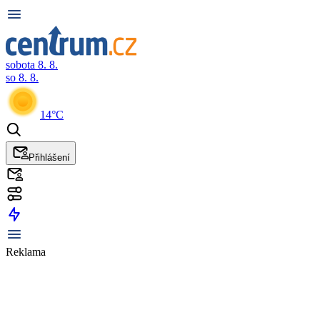
sobota 8. 8.
so 8. 8.
14°C
Přihlášení
Reklama