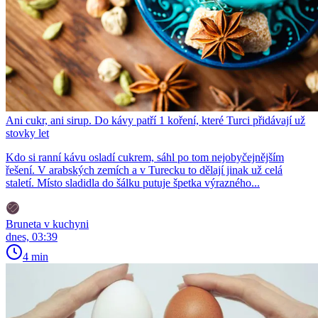
Ani cukr, ani sirup. Do kávy patří 1 koření, které Turci přidávají už
stovky let
Kdo si ranní kávu osladí cukrem, sáhl po tom nejobyčejnějším
řešení. V arabských zemích a v Turecku to dělají jinak už celá
staletí. Místo sladidla do šálku putuje špetka výrazného...
Bruneta v kuchyni
dnes, 03:39
4 min