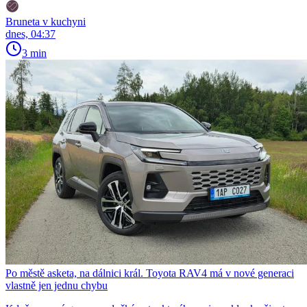
Bruneta v kuchyni
dnes, 04:37
3 min
Po městě asketa, na dálnici král. Toyota RAV4 má v nové generaci
vlastně jen jednu chybu