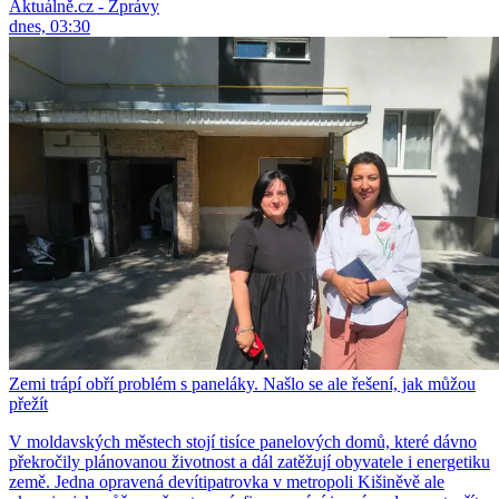
Aktuálně.cz - Zprávy
dnes, 03:30
Zemi trápí obří problém s paneláky. Našlo se ale řešení, jak můžou
přežít
V moldavských městech stojí tisíce panelových domů, které dávno
překročily plánovanou životnost a dál zatěžují obyvatele i energetiku
země. Jedna opravená devítipatrovka v metropoli Kišiněvě ale