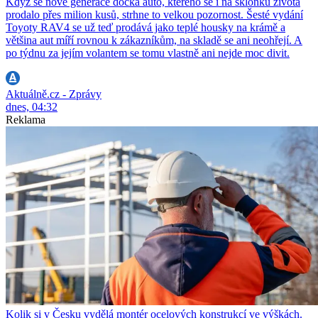
Když se nové generace dočká auto, kterého se i na sklonku života
prodalo přes milion kusů, strhne to velkou pozornost. Šesté vydání
Toyoty RAV4 se už teď prodává jako teplé housky na krámě a
většina aut míří rovnou k zákazníkům, na skladě se ani neohřejí. A
po týdnu za jejím volantem se tomu vlastně ani nejde moc divit.
Aktuálně.cz - Zprávy
dnes, 04:32
Reklama
Kolik si v Česku vydělá montér ocelových konstrukcí ve výškách.