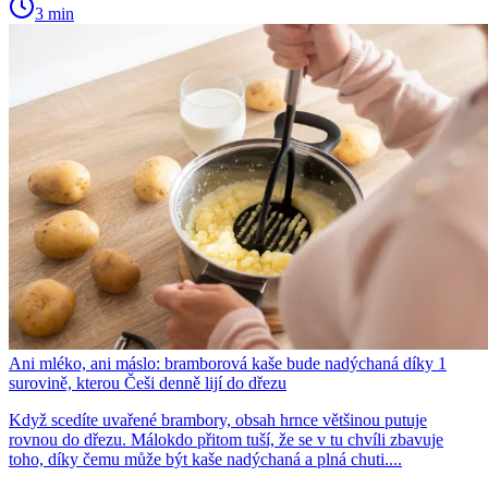
3 min
Ani mléko, ani máslo: bramborová kaše bude nadýchaná díky 1
surovině, kterou Češi denně lijí do dřezu
Když scedíte uvařené brambory, obsah hrnce většinou putuje
rovnou do dřezu. Málokdo přitom tuší, že se v tu chvíli zbavuje
toho, díky čemu může být kaše nadýchaná a plná chuti....