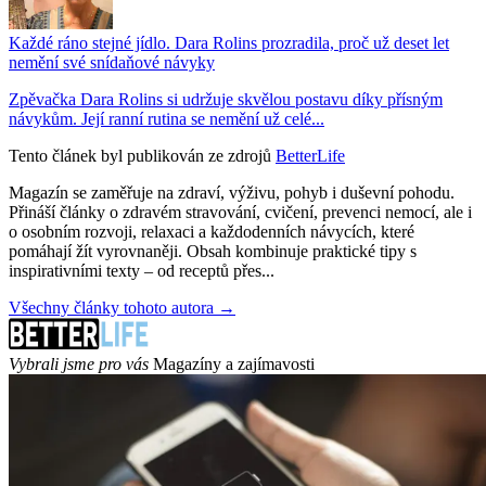
Každé ráno stejné jídlo. Dara Rolins prozradila, proč už deset let
nemění své snídaňové návyky
Zpěvačka Dara Rolins si udržuje skvělou postavu díky přísným
návykům. Její ranní rutina se nemění už celé...
Tento článek byl publikován ze zdrojů
BetterLife
Magazín se zaměřuje na zdraví, výživu, pohyb i duševní pohodu.
Přináší články o zdravém stravování, cvičení, prevenci nemocí, ale i
o osobním rozvoji, relaxaci a každodenních návycích, které
pomáhají žít vyrovnaněji. Obsah kombinuje praktické tipy s
inspirativními texty – od receptů přes...
Všechny články tohoto autora →
Vybrali jsme pro vás
Magazíny a zajímavosti