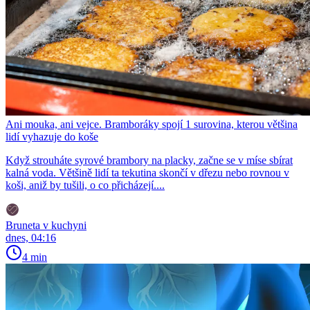
Ani mouka, ani vejce. Bramboráky spojí 1 surovina, kterou většina
lidí vyhazuje do koše
Když strouháte syrové brambory na placky, začne se v míse sbírat
kalná voda. Většině lidí ta tekutina skončí v dřezu nebo rovnou v
koši, aniž by tušili, o co přicházejí....
Bruneta v kuchyni
dnes, 04:16
4 min