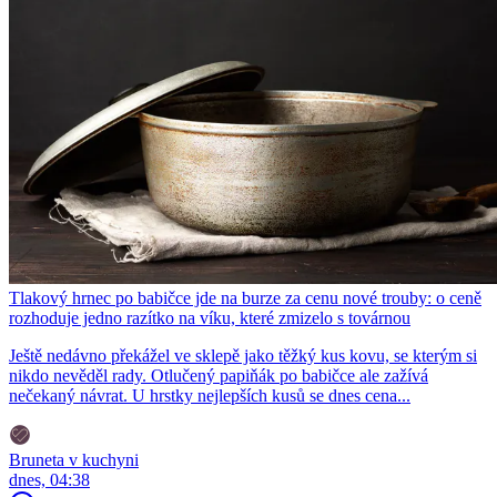
Tlakový hrnec po babičce jde na burze za cenu nové trouby: o ceně
rozhoduje jedno razítko na víku, které zmizelo s továrnou
Ještě nedávno překážel ve sklepě jako těžký kus kovu, se kterým si
nikdo nevěděl rady. Otlučený papiňák po babičce ale zažívá
nečekaný návrat. U hrstky nejlepších kusů se dnes cena...
Bruneta v kuchyni
dnes, 04:38