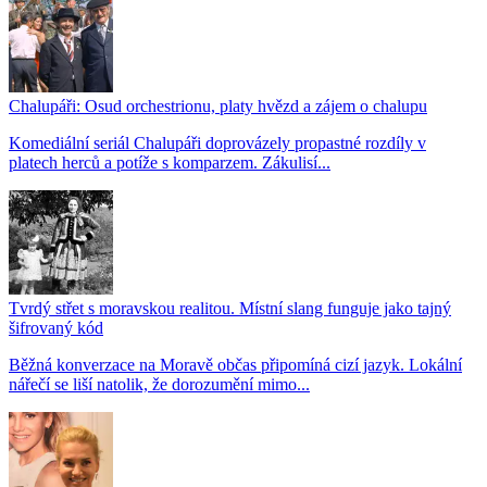
Chalupáři: Osud orchestrionu, platy hvězd a zájem o chalupu
Komediální seriál Chalupáři doprovázely propastné rozdíly v
platech herců a potíže s komparzem. Zákulisí...
Tvrdý střet s moravskou realitou. Místní slang funguje jako tajný
šifrovaný kód
Běžná konverzace na Moravě občas připomíná cizí jazyk. Lokální
nářečí se liší natolik, že dorozumění mimo...