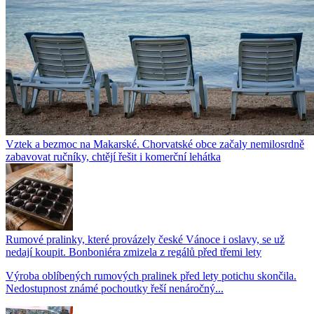
Vztek a bezmoc na Makarské. Chorvatské obce začaly nemilosrdně
zabavovat ručníky, chtějí řešit i komerční lehátka
Rumové pralinky, které provázely české Vánoce i oslavy, se už
nedají koupit. Bonboniéra zmizela z regálů před třemi lety
Výroba oblíbených rumových pralinek před lety potichu skončila.
Nedostupnost známé pochoutky řeší nenáročný...