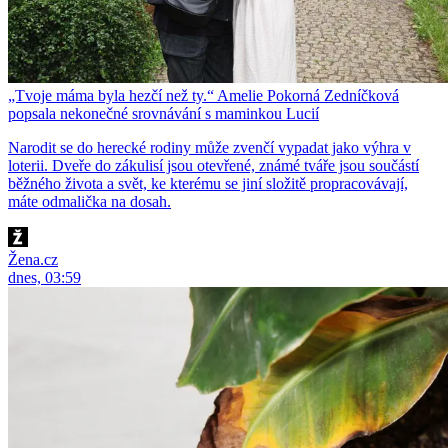
„Tvoje máma byla hezčí než ty.“ Amelie Pokorná Zedníčková
popsala nekonečné srovnávání s maminkou Lucií
Narodit se do herecké rodiny může zvenčí vypadat jako výhra v
loterii. Dveře do zákulisí jsou otevřené, známé tváře jsou součástí
běžného života a svět, ke kterému se jiní složitě propracovávají,
máte odmalička na dosah.
Žena.cz
dnes, 03:59