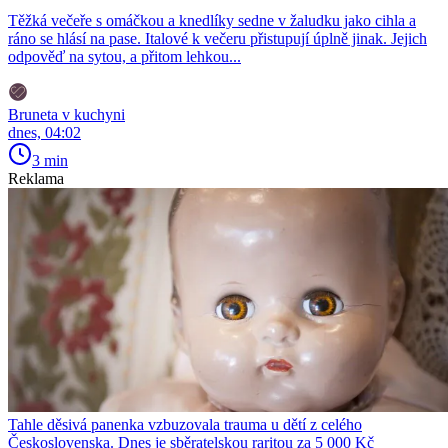
Těžká večeře s omáčkou a knedlíky sedne v žaludku jako cihla a
ráno se hlásí na pase. Italové k večeru přistupují úplně jinak. Jejich
odpověď na sytou, a přitom lehkou...
Bruneta v kuchyni
dnes, 04:02
3 min
Reklama
Tahle děsivá panenka vzbuzovala trauma u dětí z celého
Československa. Dnes je sběratelskou raritou za 5 000 Kč