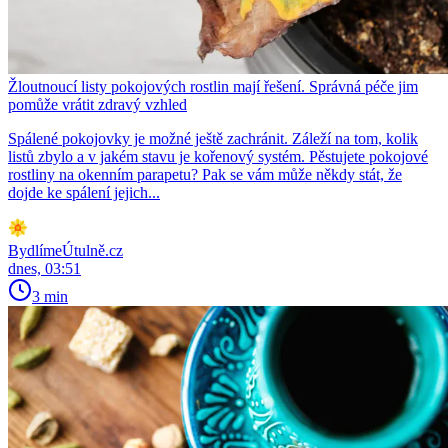
Žloutnoucí listy pokojových rostlin mají řešení. Správná péče jim
pomůže vrátit zdravý vzhled
Spálené pokojovky je možné ještě zachránit. Záleží na tom, kolik
listů zbylo a v jakém stavu je kořenový systém. Pěstujete pokojové
rostliny na okenním parapetu? Pak se vám může někdy stát, že
dojde ke spálení jejich...
BydlímeÚtulně.cz
dnes, 03:51
3 min