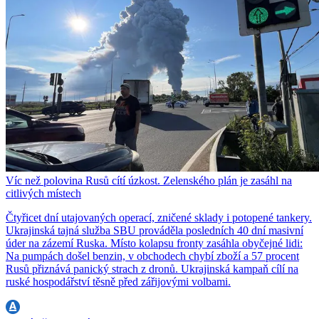
Víc než polovina Rusů cítí úzkost. Zelenského plán je zasáhl na
citlivých místech
Čtyřicet dní utajovaných operací, zničené sklady i potopené tankery.
Ukrajinská tajná služba SBU prováděla posledních 40 dní masivní
úder na zázemí Ruska. Místo kolapsu fronty zasáhla obyčejné lidi:
Na pumpách došel benzin, v obchodech chybí zboží a 57 procent
Rusů přiznává panický strach z dronů. Ukrajinská kampaň cílí na
ruské hospodářství těsně před zářijovými volbami.