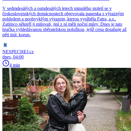
V sedmdesátých a osmdesátých letech minulého století se v
československých domácnostech objevovala panenka s výrazným
pohledem a neobvyklým výrazem, kterou vyráběla Fatra, a.s..
Zatímco někteří ji milovali, jiní z ní měli noční můry. Dnes je tato
hračka vyhledávanou sběratelskou položkou, jejíž cena dosahuje až
pěti tisíc korun.
NESPECHEJ.cz
dnes, 04:00
4 min