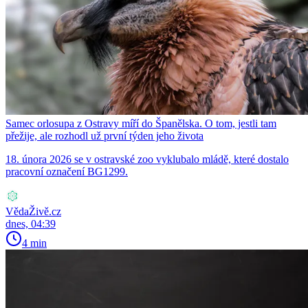
Samec orlosupa z Ostravy míří do Španělska. O tom, jestli tam
přežije, ale rozhodl už první týden jeho života
18. února 2026 se v ostravské zoo vyklubalo mládě, které dostalo
pracovní označení BG1299.
VědaŽivě.cz
dnes, 04:39
4 min