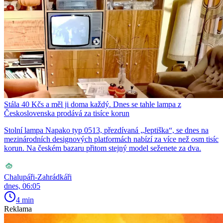
Stála 40 Kčs a měl ji doma každý. Dnes se tahle lampa z
Československa prodává za tisíce korun
Stolní lampa Napako typ 0513, přezdívaná „Jeptiška“, se dnes na
mezinárodních designových platformách nabízí za více než osm tisíc
korun. Na českém bazaru přitom stejný model seženete za dva.
Chalupáři-Zahrádkáři
dnes, 06:05
4 min
Reklama