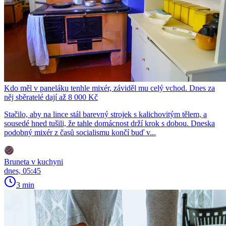
Kdo měl v paneláku tenhle mixér, záviděl mu celý vchod. Dnes za
něj sběratelé dají až 8 000 Kč
Stačilo, aby na lince stál barevný strojek s kalichovitým tělem, a
sousedé hned tušili, že tahle domácnost drží krok s dobou. Dneska
podobný mixér z časů socialismu končí buď v...
Bruneta v kuchyni
dnes, 05:45
3 min