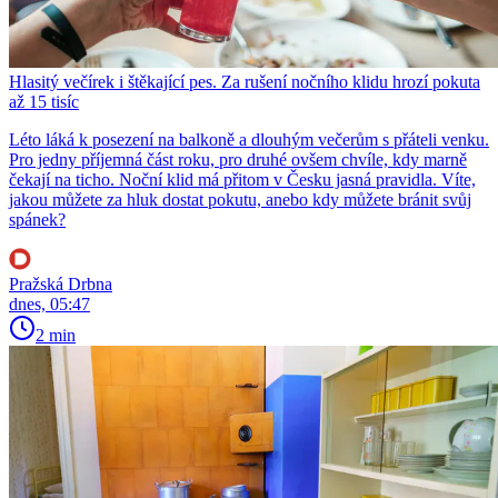
Hlasitý večírek i štěkající pes. Za rušení nočního klidu hrozí pokuta
až 15 tisíc
Léto láká k posezení na balkoně a dlouhým večerům s přáteli venku.
Pro jedny příjemná část roku, pro druhé ovšem chvíle, kdy marně
čekají na ticho. Noční klid má přitom v Česku jasná pravidla. Víte,
jakou můžete za hluk dostat pokutu, anebo kdy můžete bránit svůj
spánek?
Pražská Drbna
dnes, 05:47
2 min