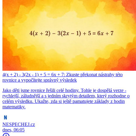
4(x + 2) - 3(2x - 1) + 5 = 6x + 7: Zkuste překonat nástrahy této
rovnice a vypočítejte správný výsledek
Jako děti jsme rovnice řešili celé hodiny. Tohle je dospělá verze -
rychlejší, záludnější a s jedním skrytým detailem, který rozhodne o
celém výsledku. Ukažte, zda si ještě pamatujete základy z hodin
matematiky.
NESPECHEJ.cz
dnes, 06:05