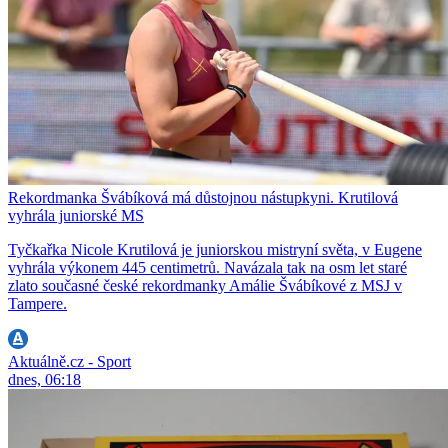
Rekordmanka Švábíková má důstojnou nástupkyni. Krutilová
vyhrála juniorské MS
Tyčkařka Nicole Krutilová je juniorskou mistryní světa, v Eugene
vyhrála výkonem 445 centimetrů. Navázala tak na osm let staré
zlato současné české rekordmanky Amálie Švábíkové z MSJ v
Tampere.
Aktuálně.cz - Sport
dnes, 06:18