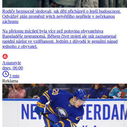
Rodiče bezmocně sledovali, jak děti přicházejí o lepší budoucnost.
Odvážný plán proměnil jejich největšího nepřítele v nečekanou
záchranu
Na přelomu tisíciletí byla více než polovina obyvatelstva
Bangladéše negramotná. Během čtvrt století ale stát zaznamenal
rapidní nárůst ve vzdělanosti. Jedním z důvodů je geniální nápad
jednoho z obyvatel.
Asianstyle
dnes, 06:00
3 min
Reklama