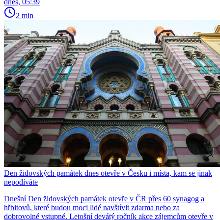
dnes, 05:39
2 min
Den židovských památek dnes otevře v Česku i místa, kam se jinak
nepodíváte
Dnešní Den židovských památek otevře v ČR přes 60 synagog a
hřbitovů, které budou moci lidé navštívit zdarma nebo za
dobrovolné vstupné. Letošní devátý ročník akce zájemcům otevře v