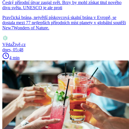
Český přírodní útvar zaujal svět. Brzy by mohl získat titul nového
divu světa. UNESCO je ale proti
Pravčická brána, největší pískovcová skalní brána v Evropě, se
dostala mezi 77 nejlepších přírodních míst planety v globální soutěži
New7Wonders of Nature.
VědaŽivě.cz
dnes, 05:48
4 min