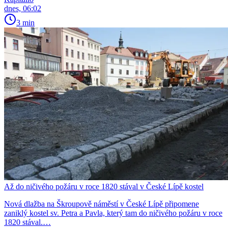
dnes, 06:02
3 min
Až do ničivého požáru v roce 1820 stával v České Lípě kostel
Nová dlažba na Škroupově náměstí v České Lípě připomene
zaniklý kostel sv. Petra a Pavla, který tam do ničivého požáru v roce
1820 stával.…