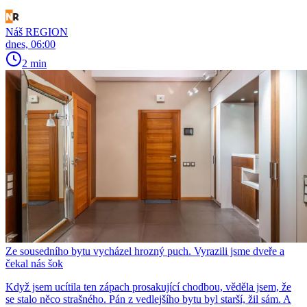
Náš REGION
dnes, 06:00
2 min
Ze sousedního bytu vycházel hrozný puch. Vyrazili jsme dveře a
čekal nás šok
Když jsem ucítila ten zápach prosakující chodbou, věděla jsem, že
se stalo něco strašného. Pán z vedlejšího bytu byl starší, žil sám. A