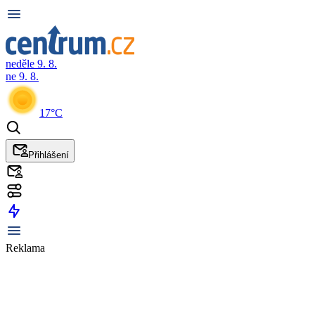
neděle 9. 8.
ne 9. 8.
17°C
Přihlášení
Reklama