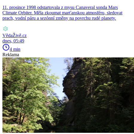
11. prosince 1998 odstartovala z mysu Canaveral sonda Mars
Climate Orbiter. Měla zkoumat marťanskou atmosféru, sledovat
prach, vodní páru a sezónní změny na povrchu rudé planety.
VědaŽivě.cz
dnes, 05:49
4 min
Reklama