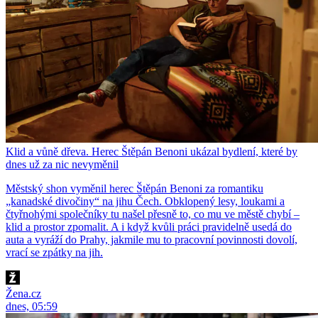
Klid a vůně dřeva. Herec Štěpán Benoni ukázal bydlení, které by
dnes už za nic nevyměnil
Městský shon vyměnil herec Štěpán Benoni za romantiku
„kanadské divočiny“ na jihu Čech. Obklopený lesy, loukami a
čtyřnohými společníky tu našel přesně to, co mu ve městě chybí –
klid a prostor zpomalit. A i když kvůli práci pravidelně usedá do
auta a vyráží do Prahy, jakmile mu to pracovní povinnosti dovolí,
vrací se zpátky na jih.
Žena.cz
dnes, 05:59