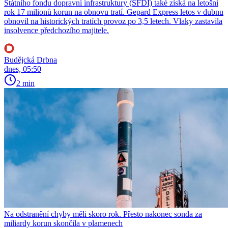
Státního fondu dopravní infrastruktury (SFDI) také získá na letošní
rok 17 milionů korun na obnovu tratí. Gepard Express letos v dubnu
obnovil na historických tratích provoz po 3,5 letech. Vlaky zastavila
insolvence předchozího majitele.
Budějcká Drbna
dnes, 05:50
2 min
Na odstranění chyby měli skoro rok. Přesto nakonec sonda za
miliardy korun skončila v plamenech