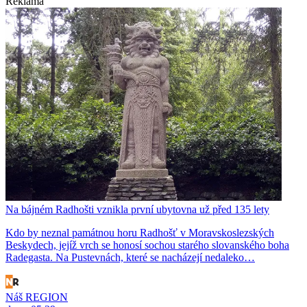
Reklama
Na bájném Radhošti vznikla první ubytovna už před 135 lety
Kdo by neznal památnou horu Radhošť v Moravskoslezských
Beskydech, jejíž vrch se honosí sochou starého slovanského boha
Radegasta. Na Pustevnách, které se nacházejí nedaleko…
Náš REGION