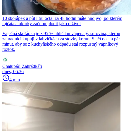
10 skořápek a půl litru octa: za 48 hodin máte hnojivo, po kterém
rajčata a okurky začnou plodit jako o život
Vaječná skořápka je z 95 % uhličitan vápenatý, surovina, kterou
zahradníci kupují v lahvičkách za stovky korun. Stačí ocet a pár
minut, aby se z kuchyňského odpadu stal rozpustný vápníkový
roztok.
Chalupáři-Zahrádkáři
dnes, 06:36
4 min