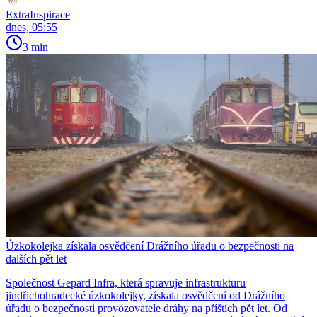
ExtraInspirace
dnes, 05:55
3 min
Úzkokolejka získala osvědčení Drážního úřadu o bezpečnosti na
dalších pět let
Společnost Gepard Infra, která spravuje infrastrukturu
jindřichohradecké úzkokolejky, získala osvědčení od Drážního
úřadu o bezpečnosti provozovatele dráhy na příštích pět let. Od