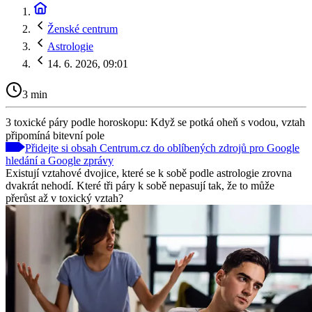
Ženské centrum
Astrologie
14. 6. 2026, 09:01
3 min
3 toxické páry podle horoskopu: Když se potká oheň s vodou, vztah
připomíná bitevní pole
Přidejte si obsah Centrum.cz do oblíbených zdrojů pro Google
hledání a Google zprávy
Existují vztahové dvojice, které se k sobě podle astrologie zrovna
dvakrát nehodí. Které tři páry k sobě nepasují tak, že to může
přerůst až v toxický vztah?