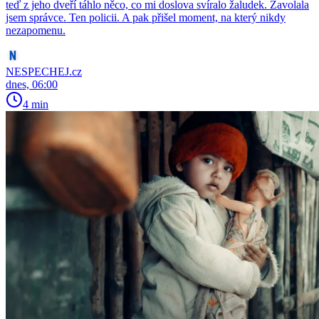
teď z jeho dveří táhlo něco, co mi doslova svíralo žaludek. Zavolala
jsem správce. Ten policii. A pak přišel moment, na který nikdy
nezapomenu.
NESPECHEJ.cz
dnes, 06:00
4 min