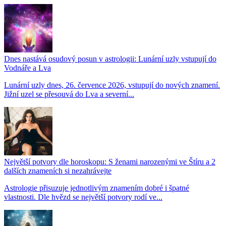
Dnes nastává osudový posun v astrologii: Lunární uzly vstupují do
Vodnáře a Lva
Lunární uzly dnes, 26. července 2026, vstupují do nových znamení.
Jižní uzel se přesouvá do Lva a severní...
Největší potvory dle horoskopu: S ženami narozenými ve Štíru a 2
dalších znameních si nezahrávejte
Astrologie přisuzuje jednotlivým znamením dobré i špatné
vlastnosti. Dle hvězd se největší potvory rodí ve...