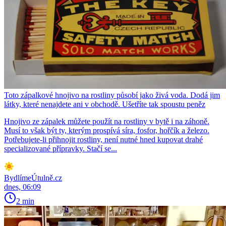
Toto zápalkové hnojivo na rostliny působí jako živá voda. Dodá jim
látky, které nenajdete ani v obchodě. Ušetříte tak spoustu peněz
Hnojivo ze zápalek můžete použít na rostliny v bytě i na záhoně.
Musí to však být ty, kterým prospívá síra, fosfor, hořčík a železo.
Potřebujete-li přihnojit rostliny, není nutné hned kupovat drahé
specializované přípravky. Stačí se...
BydlímeÚtulně.cz
dnes, 06:09
2 min