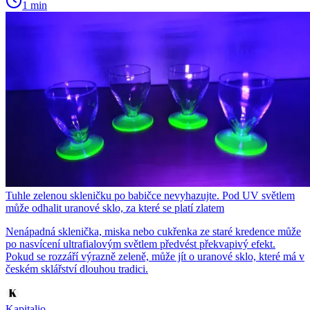
1 min
Tuhle zelenou skleničku po babičce nevyhazujte. Pod UV světlem
může odhalit uranové sklo, za které se platí zlatem
Nenápadná sklenička, miska nebo cukřenka ze staré kredence může
po nasvícení ultrafialovým světlem předvést překvapivý efekt.
Pokud se rozzáří výrazně zeleně, může jít o uranové sklo, které má v
českém sklářství dlouhou tradici.
Kapitalio