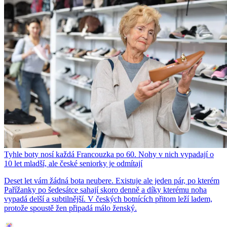
Tyhle boty nosí každá Francouzka po 60. Nohy v nich vypadají o
10 let mladší, ale české seniorky je odmítají
Deset let vám žádná bota neubere. Existuje ale jeden pár, po kterém
Pařížanky po šedesátce sahají skoro denně a díky kterému noha
vypadá delší a subtilnější. V českých botnících přitom leží ladem,
protože spoustě žen připadá málo ženský.