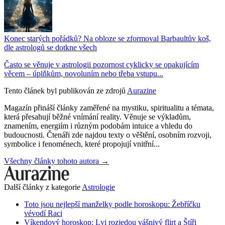
Konec starých pořádků? Na obloze se zformoval Barbaultův koš,
dle astrologů se dotkne všech
Často se věnuje v astrologii pozornost cyklicky se opakujícím
věcem – úplňkům, novoluním nebo třeba vstupu...
Tento článek byl publikován ze zdrojů
Aurazine
Magazín přináší články zaměřené na mystiku, spiritualitu a témata,
která přesahují běžné vnímání reality. Věnuje se výkladům,
znamením, energiím i různým podobám intuice a vhledu do
budoucnosti. Čtenáři zde najdou texty o věštění, osobním rozvoji,
symbolice i fenoménech, které propojují vnitřní...
Všechny články tohoto autora →
Další články z kategorie
Astrologie
Toto jsou nejlepší manželky podle horoskopu: Žebříčku
vévodí Raci
Víkendový horoskop: Lvi rozjedou vášnivý flirt a Štíři