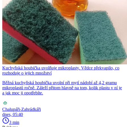
Kuchyňská houbička uvolňuje mikroplasty. Vědce překvapilo, co
rozhoduje o jejich množství
Běžná kuchyňská houbička uvolní při mytí nádobí až 4,2 gramu
mikroplastů ročně. Záleží přitom hlavně na tom, kolik plastu v ní je
a jak moc ji opotřebíte.
Chalupáři-Zahrádkáři
dnes, 05:40
3 min