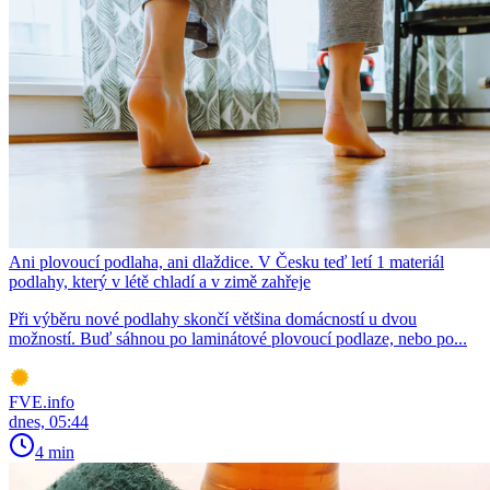
Ani plovoucí podlaha, ani dlaždice. V Česku teď letí 1 materiál
podlahy, který v létě chladí a v zimě zahřeje
Při výběru nové podlahy skončí většina domácností u dvou
možností. Buď sáhnou po laminátové plovoucí podlaze, nebo po...
FVE.info
dnes, 05:44
4 min