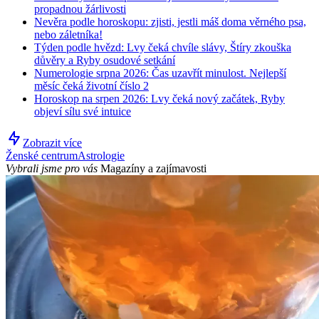
propadnou žárlivosti
Nevěra podle horoskopu: zjisti, jestli máš doma věrného psa,
nebo záletníka!
Týden podle hvězd: Lvy čeká chvíle slávy, Štíry zkouška
důvěry a Ryby osudové setkání
Numerologie srpna 2026: Čas uzavřít minulost. Nejlepší
měsíc čeká životní číslo 2
Horoskop na srpen 2026: Lvy čeká nový začátek, Ryby
objeví sílu své intuice
Zobrazit více
Ženské centrum
Astrologie
Vybrali jsme pro vás
Magazíny a zajímavosti