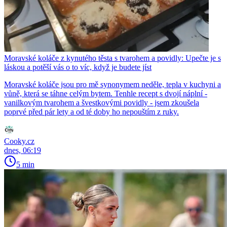
Moravské koláče z kynutého těsta s tvarohem a povidly: Upečte je s
láskou a potěší vás o to víc, když je budete jíst
Moravské koláče jsou pro mě synonymem neděle, tepla v kuchyni a
vůně, která se táhne celým bytem. Tenhle recept s dvojí náplní -
vanilkovým tvarohem a švestkovými povidly - jsem zkoušela
poprvé před pár lety a od té doby ho nepouštím z ruky.
Cooky.cz
dnes, 06:19
5 min