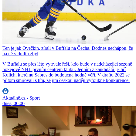
Ten je jak Ovečkin, zírali v Buffalu na Čecha. Dodnes nechápou, že
na ně v draftu zbyl
V Buffalu se přes léto vytrvale řeší, kdo bude v nadcházející sezoně
hokejové NHL prvním centrem klubu. Jedním z kandidátů je Jiří
Kulich, kterému Sabres do budoucna hodně věří. V draftu 2022 se
přitom smiřovali s tím, že jim českou naději vyfoukne konkurence.
Aktuálně.cz - Sport
dnes, 06:00