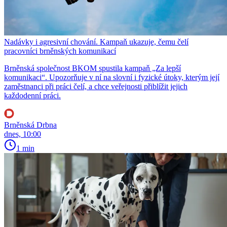
Nadávky i agresivní chování. Kampaň ukazuje, čemu čelí
pracovníci brněnských komunikací
Brněnská společnost BKOM spustila kampaň „Za lepší
komunikaci“. Upozorňuje v ní na slovní i fyzické útoky, kterým její
zaměstnanci při práci čelí, a chce veřejnosti přiblížit jejich
každodenní práci.
Brněnská Drbna
dnes, 10:00
1 min