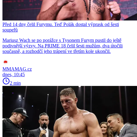
Před 14 dny čelil Furymu. Teď Polák dostal výprask od šesti
soupeřů
Mariusz Wach se po porážce s Tysonem Furym pustil do ještě
podivnější výzvy. Na PRIME 18 čelil šesti mužům, dva útočili
současně, a rozhodčí jeho trápení ve třetím kole ukončil.
MMAMAG.cz
dnes, 10:45
2 min