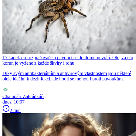
15 kapek do rozprašovače a pavouci se do domu nevrátí. Olej za pár
korun je vyžene z každé škvíry i rohu
Díky svým antibakteriálním a antivirovým vlastnostem jsou některé
oleje ideální k dezinfekci, ale hodit se mohou i proti pavoukům.
Chalupáři-Zahrádkáři
dnes, 10:07
2 min