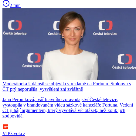
2 min
Moderátorka Událostí se objevila v reklamě na Fortunu. Smlouvu s
ČT prý neporušila, vysvětlení zní zvláštně
Jana Peroutková, tvář hlavního zpravodajství České televize,
vystoupila v brandovaném videu sázkové kanceláře Fortuna. Vedení
ČT ji hájí argumentem, který vyvolává víc otázek, než kolik jich
zodpovídá.
VIPživot.cz