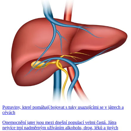
Potraviny, které pomáhají bojovat s tuky usazujícími se v játrech a
cévách
Onemocnění jater jsou mezi dnešní populací velmi častá. Játra
nejvíce trpí nadměrným užíváním alkoholu, drog, léků a jiných