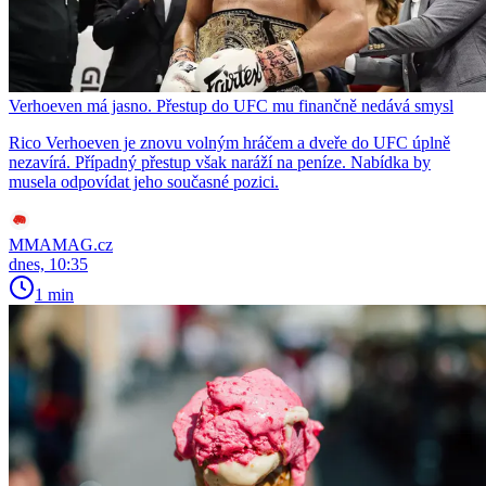
Verhoeven má jasno. Přestup do UFC mu finančně nedává smysl
Rico Verhoeven je znovu volným hráčem a dveře do UFC úplně
nezavírá. Případný přestup však naráží na peníze. Nabídka by
musela odpovídat jeho současné pozici.
MMAMAG.cz
dnes, 10:35
1 min