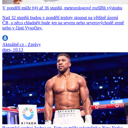
V pondělí může být až 36 stupňů, meteorologové rozšířili výstrahu
Nad 32 stupňů budou v pondělí teploty stoupat na většině území
ČR, o něco chladněji bude jen na severu nebo severovýchodě země
nebo v části Vysočiny.
Aktuálně.cz - Zprávy
dnes, 10:13
Boxerský souboj Joshua vs. Fury se může uskutečnit v New Yorku.