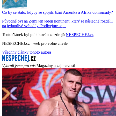
Co by se stalo, kdyby se spojila Jižní Amerika a Afrika dohromady?
Původně byl na Zemi jen jeden kontinent, který se následně rozdělil
na jednotlivé světadíly. Podívejme se,...
Tento článek byl publikován ze zdrojů
NESPECHEJ.cz
NESPECHEJ.cz - web pro volné chvíle
Všechny články tohoto autora →
Vybrali jsme pro vás
Magazíny a zajímavosti