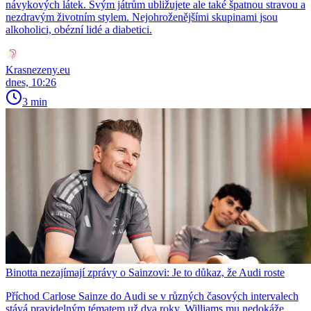
návykových látek. Svým játrům ubližujete ale také špatnou stravou a
nezdravým životním stylem. Nejohroženějšími skupinami jsou
alkoholici, obézní lidé a diabetici.
Krasnezeny.eu
dnes, 10:26
3 min
Binotta nezajímají zprávy o Sainzovi: Je to důkaz, že Audi roste
Příchod Carlose Sainze do Audi se v různých časových intervalech
stává pravidelným tématem už dva roky. Williams mu nedokáže