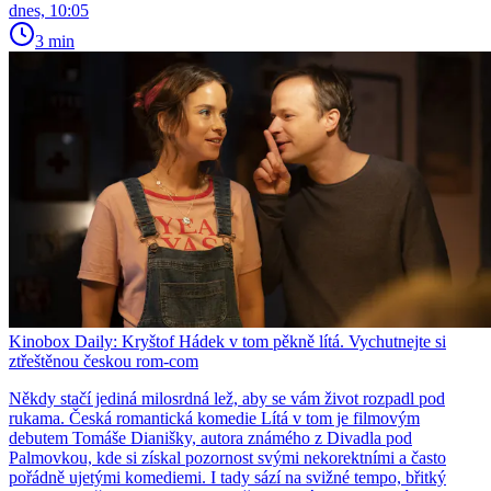
dnes, 10:05
3 min
Kinobox Daily: Kryštof Hádek v tom pěkně lítá. Vychutnejte si
ztřeštěnou českou rom-com
Někdy stačí jediná milosrdná lež, aby se vám život rozpadl pod
rukama. Česká romantická komedie Lítá v tom je filmovým
debutem Tomáše Dianišky, autora známého z Divadla pod
Palmovkou, kde si získal pozornost svými nekorektními a často
pořádně ujetými komediemi. I tady sází na svižné tempo, břitký