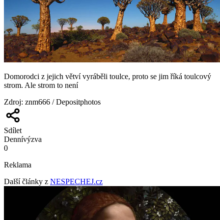
Domorodci z jejich větví vyráběli toulce, proto se jim říká toulcový
strom. Ale strom to není
Zdroj
:
znm666 / Depositphotos
Sdílet
Denní
výzva
0
Reklama
Další články z
NESPECHEJ.cz