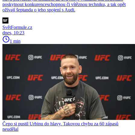
poskytnout konkurenceschopnou či vítěznou techniku, a tak opět
ožívají šeptanda o jeho spojení s Audi.
SvětFormule.cz
dnes, 10:23
1 min
Čepo si pustil Urbinu do hlavy. Takovou chybu za 60 zápasů
neudělal