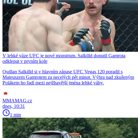
V lehké váze UFC je nové monstrum. Salkilld donutil Gamrota
odklepat v prvním kole
Quillan Salkilld si v hlavním zápase UFC Vegas 120 poradil s
Mateuszem Gamrotem za necelých pět minut. Výhra nad zkušeným
Polákem ho řadí mezi nejžhavější jména lehké váhy.
MMAMAG.cz
dnes, 10:31
1 min