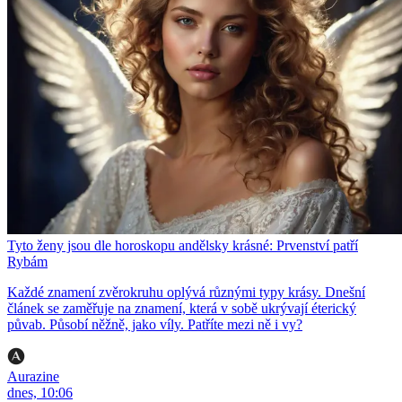
Tyto ženy jsou dle horoskopu andělsky krásné: Prvenství patří
Rybám
Každé znamení zvěrokruhu oplývá různými typy krásy. Dnešní
článek se zaměřuje na znamení, která v sobě ukrývají éterický
půvab. Působí něžně, jako víly. Patříte mezi ně i vy?
Aurazine
dnes, 10:06