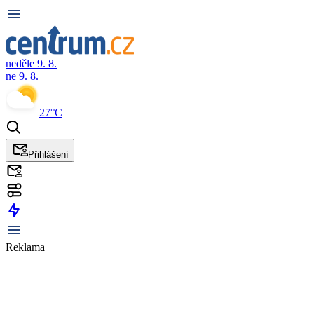
neděle 9. 8.
ne 9. 8.
27°C
Přihlášení
Reklama