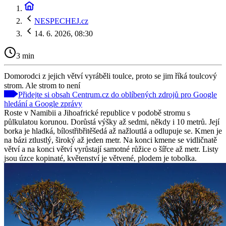
NESPECHEJ.cz
14. 6. 2026, 08:30
3 min
Domorodci z jejich větví vyráběli toulce, proto se jim říká toulcový
strom. Ale strom to není
Přidejte si obsah Centrum.cz do oblíbených zdrojů pro Google
hledání a Google zprávy
Roste v Namibii a Jihoafrické republice v podobě stromu s
půlkulatou korunou. Dorůstá výšky až sedmi, někdy i 10 metrů. Její
borka je hladká, bílostřibřitěšedá až nažloutlá a odlupuje se. Kmen je
na bázi ztlustlý, široký až jeden metr. Na konci kmene se vidličnatě
větví a na konci větví vyrůstají samotné růžice o šířce až metr. Listy
jsou úzce kopinaté, květenství je větvené, plodem je tobolka.