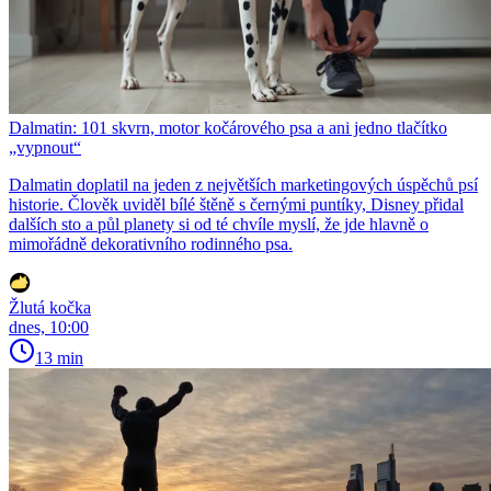
Dalmatin: 101 skvrn, motor kočárového psa a ani jedno tlačítko
„vypnout“
Dalmatin doplatil na jeden z největších marketingových úspěchů psí
historie. Člověk uviděl bílé štěně s černými puntíky, Disney přidal
dalších sto a půl planety si od té chvíle myslí, že jde hlavně o
mimořádně dekorativního rodinného psa.
Žlutá kočka
dnes, 10:00
13 min