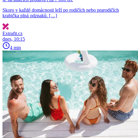
Skoro v každé domácnosti leží po rodičích nebo prarodičích
krabička plná odznaků. […]
Extrafit.cz
dnes, 10:15
4 min