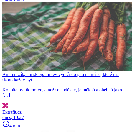
Ani mrazák, ani sklep: mrkev vydrží do jara na místě, které má
skoro každý byt
Koupíte pytlík mrkve, a než se nadějete, je měkká a ohebná jako
[…]
Extrafit.cz
dnes, 10:27
4 min