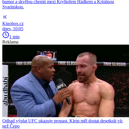
humor a skvělou chemii mezi Kryštofem Hádkem a Kristínou
Svarinskou.
Kinobox.cz
dnes, 10:05
1 min
Reklama
Odhad výplat UFC ukazuje propast. Klein měl dostat desetkrát víc
než Čepo