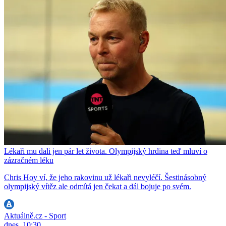
Lékaři mu dali jen pár let života. Olympijský hrdina teď mluví o
zázračném léku
Chris Hoy ví, že jeho rakovinu už lékaři nevyléčí. Šestinásobný
olympijský vítěz ale odmítá jen čekat a dál bojuje po svém.
Aktuálně.cz - Sport
dnes, 10:30