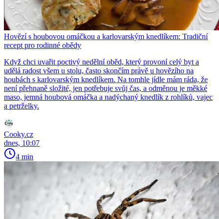
Hovězí s houbovou omáčkou a karlovarským knedlíkem: Tradiční
recept pro rodinné obědy
Když chci uvařit poctivý nedělní oběd, který provoní celý byt a
udělá radost všem u stolu, často skončím právě u hovězího na
houbách s karlovarským knedlíkem. Na tomhle jídle mám ráda, že
není přehnaně složité, jen potřebuje svůj čas, a odměnou je měkké
maso, jemná houbová omáčka a nadýchaný knedlík z rohlíků, vajec
a petrželky.
Cooky.cz
dnes, 10:07
4 min