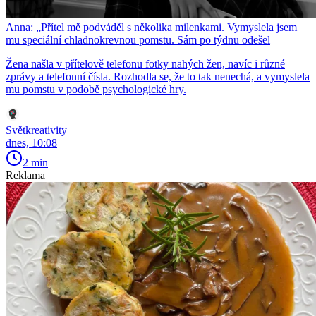
Anna: „Přítel mě podváděl s několika milenkami. Vymyslela jsem
mu speciální chladnokrevnou pomstu. Sám po týdnu odešel
Žena našla v přítelově telefonu fotky nahých žen, navíc i různé
zprávy a telefonní čísla. Rozhodla se, že to tak nenechá, a vymyslela
mu pomstu v podobě psychologické hry.
Světkreativity
dnes, 10:08
2 min
Reklama