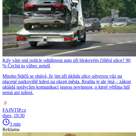
Kdy vám smí policie odtáhnout auto při blokovém čištění ulice? 90
% Čechů to vůbec netuší
Mnoho řidičů se obává, že jim při úklidu ulice odvezou vůz na
placené parkoviště kdesi na okraji města. Realita je ale jiná – zákon
ukládá správcům komunikací jasnou povinnost, o které většina lidí
nemá ani tušení.
FAJNTIP.cz
dnes, 10:30
3 min
Reklama