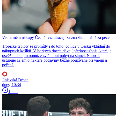
Vedra mění nákupy Čechů, víc utrácejí za zmrzlinu, méně za pečení
Tropické teploty se promítly i do toho, co lidé v Česku vkládají do
nákupních košíků. V horkých dnech dávají přednost zboží, které je
osvěží nebo jim pomůže zvládnout pobyt na slunci. Naopak
ustupuje zájem o některé potraviny běžně používané při vaření a
pečení.
Jihlavská Drbna
dnes, 10:34
1 min