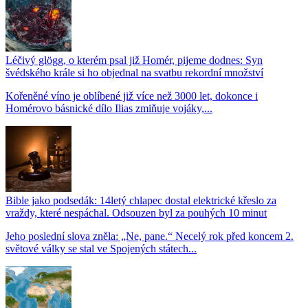
Léčivý glögg, o kterém psal již Homér, pijeme dodnes: Syn
švédského krále si ho objednal na svatbu rekordní množství
Kořeněné víno je oblíbené již více než 3000 let, dokonce i
Homérovo básnické dílo Ilias zmiňuje vojáky,...
Bible jako podsedák: 14letý chlapec dostal elektrické křeslo za
vraždy, které nespáchal. Odsouzen byl za pouhých 10 minut
Jeho poslední slova zněla: „Ne, pane.“ Necelý rok před koncem 2.
světové války se stal ve Spojených státech...