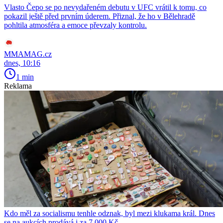
Vlasto Čepo se po nevydařeném debutu v UFC vrátil k tomu, co
pokazil ještě před prvním úderem. Přiznal, že ho v Bělehradě
pohltila atmosféra a emoce převzaly kontrolu.
MMAMAG.cz
dnes, 10:16
1 min
Reklama
Kdo měl za socialismu tenhle odznak, byl mezi klukama král. Dnes
se na aukcích prodává i za 7 000 Kč