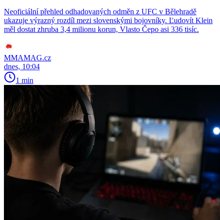
Neoficiální přehled odhadovaných odměn z UFC v Bělehradě
ukazuje výrazný rozdíl mezi slovenskými bojovníky. Ľudovít Klein
měl dostat zhruba 3,4 milionu korun, Vlasto Čepo asi 336 tisíc.
MMAMAG.cz
dnes, 10:04
1 min