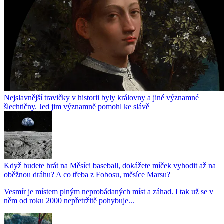
Nejslavnější travičky v historii byly královny a jiné významné
šlechtičny. Jed jim významně pomohl ke slávě
Když budete hrát na Měsíci baseball, dokážete míček vyhodit až na
oběžnou dráhu? A co třeba z Fobosu, měsíce Marsu?
Vesmír je místem plným neprobádaných míst a záhad. I tak už se v
něm od roku 2000 nepřetržitě pohybuje...