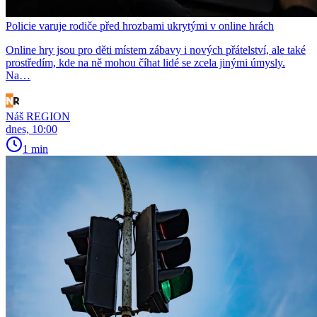
Policie varuje rodiče před hrozbami ukrytými v online hrách
Online hry jsou pro děti místem zábavy i nových přátelství, ale také
prostředím, kde na ně mohou číhat lidé se zcela jinými úmysly.
Na…
Náš REGION
dnes, 10:00
1 min