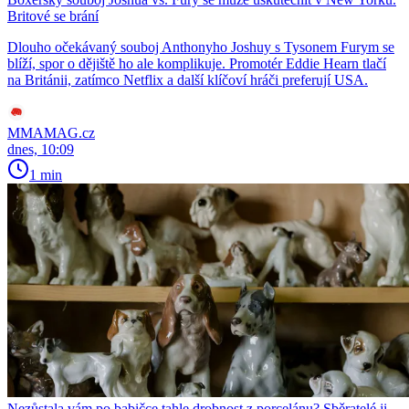
Britové se brání
Dlouho očekávaný souboj Anthonyho Joshuy s Tysonem Furym se
blíží, spor o dějiště ho ale komplikuje. Promotér Eddie Hearn tlačí
na Británii, zatímco Netflix a další klíčoví hráči preferují USA.
MMAMAG.cz
dnes, 10:09
1 min
Nezůstala vám po babičce tahle drobnost z porcelánu? Sběratelé ji