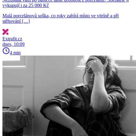
vykupují i za 25 000 Kč
Malá porcelánová soška, co roky zabírá místo ve vitríně a při
stěhování […]
Extrafit.cz
dnes, 10:09
4 min