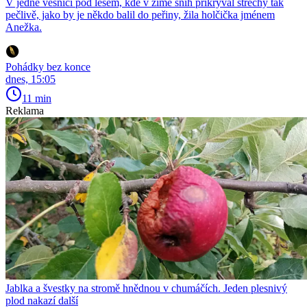
V jedné vesnici pod lesem, kde v zimě sníh přikrýval střechy tak
pečlivě, jako by je někdo balil do peřiny, žila holčička jménem
Anežka.
Pohádky bez konce
dnes, 15:05
11 min
Reklama
Jablka a švestky na stromě hnědnou v chumáčích. Jeden plesnivý
plod nakazí další