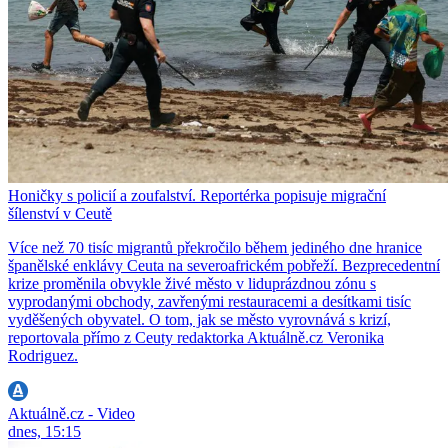
Honičky s policií a zoufalství. Reportérka popisuje migrační
šílenství v Ceutě
Více než 70 tisíc migrantů překročilo během jediného dne hranice
španělské enklávy Ceuta na severoafrickém pobřeží. Bezprecedentní
krize proměnila obvykle živé město v liduprázdnou zónu s
vyprodanými obchody, zavřenými restauracemi a desítkami tisíc
vyděšených obyvatel. O tom, jak se město vyrovnává s krizí,
reportovala přímo z Ceuty redaktorka Aktuálně.cz Veronika
Rodriguez.
Aktuálně.cz - Video
dnes, 15:15