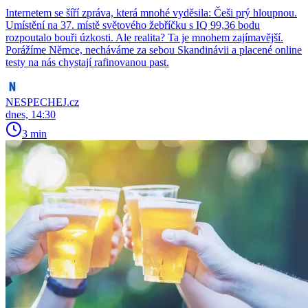
Internetem se šíří zpráva, která mnohé vyděsila: Češi prý hloupnou.
Umístění na 37. místě světového žebříčku s IQ 99,36 bodu
rozpoutalo bouři úzkosti. Ale realita? Ta je mnohem zajímavější.
Porážíme Němce, necháváme za sebou Skandinávii a placené online
testy na nás chystají rafinovanou past.
NESPECHEJ.cz
dnes, 14:30
3 min