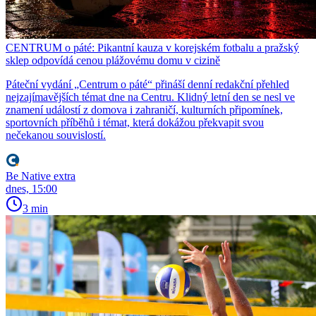
CENTRUM o páté: Pikantní kauza v korejském fotbalu a pražský
sklep odpovídá cenou plážovému domu v cizině
Páteční vydání „Centrum o páté“ přináší denní redakční přehled
nejzajímavějších témat dne na Centru. Klidný letní den se nesl ve
znamení událostí z domova i zahraničí, kulturních připomínek,
sportovních příběhů i témat, která dokážou překvapit svou
nečekanou souvislostí.
Be Native extra
dnes, 15:00
3 min