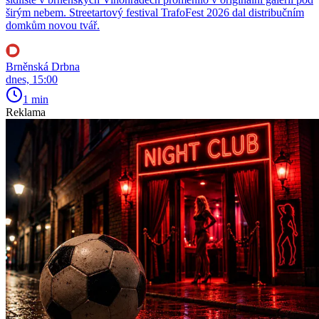
širým nebem. Streetartový festival TrafoFest 2026 dal distribučním
domkům novou tvář.
Brněnská Drbna
dnes, 15:00
1 min
Reklama