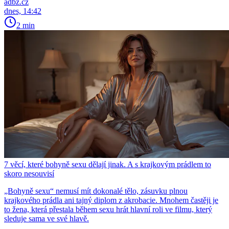
adbz.cz
dnes, 14:42
2 min
7 věcí, které bohyně sexu dělají jinak. A s krajkovým prádlem to
skoro nesouvisí
„Bohyně sexu“ nemusí mít dokonalé tělo, zásuvku plnou
krajkového prádla ani tajný diplom z akrobacie. Mnohem častěji je
to žena, která přestala během sexu hrát hlavní roli ve filmu, který
sleduje sama ve své hlavě.