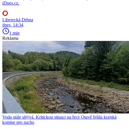
iDnes.cz.
Liberecká Drbna
dnes, 14:34
1 min
Reklama
Voda stále ubývá. Kritickou situaci na řece Otavě řešila krajská
komise pro sucho