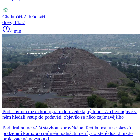
Chalupáři-Zahrádkáři
dnes, 14:37
4 min
Pod slavnou mexickou pyramidou vede tajný tunel. Archeologové v
něm hledali vstup do podsvětí, objevilo se něco zajímavějšího
Pod druhou největší stavbou starověkého Teotihuacánu se skrývá
podzemní komora o průměru patnácti metrů, do které dosud nikdo
prokazatelně nevstoupil.