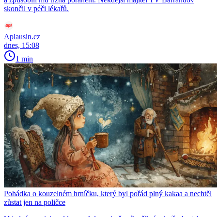
skončil v péči lékařů.
Aplausin.cz
dnes, 15:08
1 min
Pohádka o kouzelném hrníčku, který byl pořád plný kakaa a nechtěl
zůstat jen na poličce