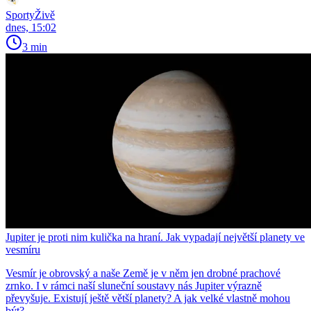
SportyŽivě
dnes, 15:02
3 min
Jupiter je proti nim kulička na hraní. Jak vypadají největší planety ve
vesmíru
Vesmír je obrovský a naše Země je v něm jen drobné prachové
zrnko. I v rámci naší sluneční soustavy nás Jupiter výrazně
převyšuje. Existují ještě větší planety? A jak velké vlastně mohou
být?