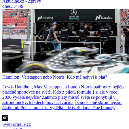
Aktuálně.cz - Zprávy
dnes, 14:49
Hamilton, Verstappen nebo Norris: Kdo má nejvyšší plat?
Lewis Hamilton, Max Verstappen a Lando Norris patří mezi nejlépe
placené sportovce na světě. Kdo z pilotů formule 1 si ale v roce
2026 vydělá nejvíce? Zatímco platy mistrů světa se pohybují v
astronomických řádech, nováčci začínají s podstatně skromnějšími
částkami. Podstatnou část výdělku ale tvoří dodatečné bonusy.
SvětFormule.cz