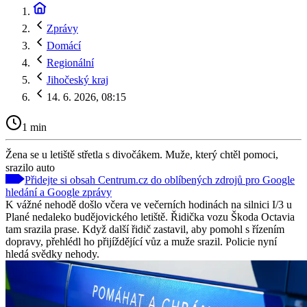
Zprávy
Domácí
Regionální
Jihočeský kraj
14. 6. 2026, 08:15
1 min
Žena se u letiště střetla s divočákem. Muže, který chtěl pomoci,
srazilo auto
Přidejte si obsah Centrum.cz do oblíbených zdrojů pro Google
hledání a Google zprávy
K vážné nehodě došlo včera ve večerních hodinách na silnici I/3 u
Plané nedaleko budějovického letiště. Řidička vozu Škoda Octavia
tam srazila prase. Když další řidič zastavil, aby pomohl s řízením
dopravy, přehlédl ho přijíždějící vůz a muže srazil. Policie nyní
hledá svědky nehody.