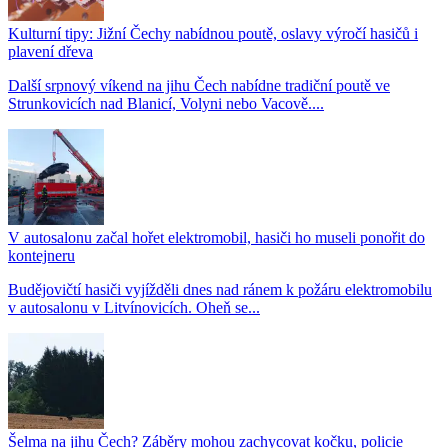
Kulturní tipy: Jižní Čechy nabídnou poutě, oslavy výročí hasičů i
plavení dřeva
Další srpnový víkend na jihu Čech nabídne tradiční poutě ve
Strunkovicích nad Blanicí, Volyni nebo Vacově....
V autosalonu začal hořet elektromobil, hasiči ho museli ponořit do
kontejneru
Budějovičtí hasiči vyjížděli dnes nad ránem k požáru elektromobilu
v autosalonu v Litvínovicích. Oheň se...
Šelma na jihu Čech? Záběry mohou zachycovat kočku, policie