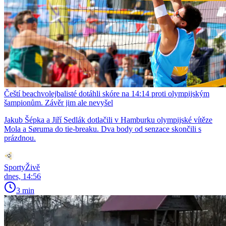
Čeští beachvolejbalisté dotáhli skóre na 14:14 proti olympijským
šampionům. Závěr jim ale nevyšel
Jakub Šépka a Jiří Sedlák dotlačili v Hamburku olympijské vítěze
Mola a Søruma do tie-breaku. Dva body od senzace skončili s
prázdnou.
SportyŽivě
dnes, 14:56
3 min