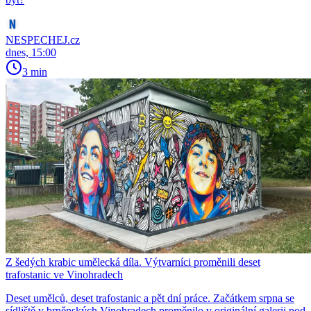
NESPECHEJ.cz
dnes, 15:00
3 min
Z šedých krabic umělecká díla. Výtvarníci proměnili deset
trafostanic ve Vinohradech
Deset umělců, deset trafostanic a pět dní práce. Začátkem srpna se
sídliště v brněnských Vinohradech proměnilo v originální galerii pod