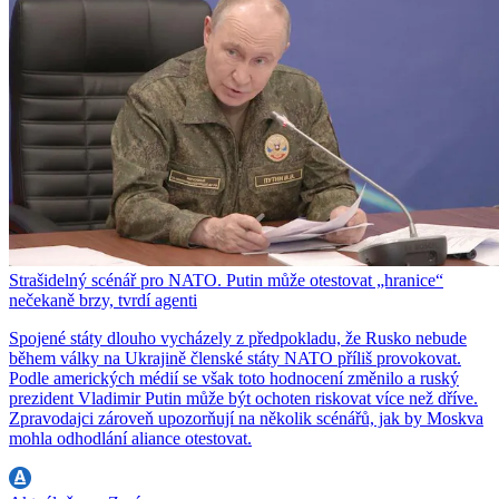
Strašidelný scénář pro NATO. Putin může otestovat „hranice“
nečekaně brzy, tvrdí agenti
Spojené státy dlouho vycházely z předpokladu, že Rusko nebude
během války na Ukrajině členské státy NATO příliš provokovat.
Podle amerických médií se však toto hodnocení změnilo a ruský
prezident Vladimir Putin může být ochoten riskovat více než dříve.
Zpravodajci zároveň upozorňují na několik scénářů, jak by Moskva
mohla odhodlání aliance otestovat.