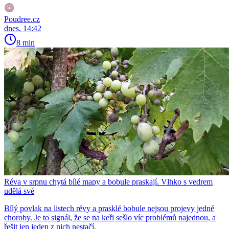
Poudree.cz
dnes, 14:42
8 min
Réva v srpnu chytá bílé mapy a bobule praskají. Vlhko s vedrem
udělá své
Bílý povlak na listech révy a prasklé bobule nejsou projevy jedné
choroby. Je to signál, že se na keři sešlo víc problémů najednou, a
řešit jen jeden z nich nestačí.