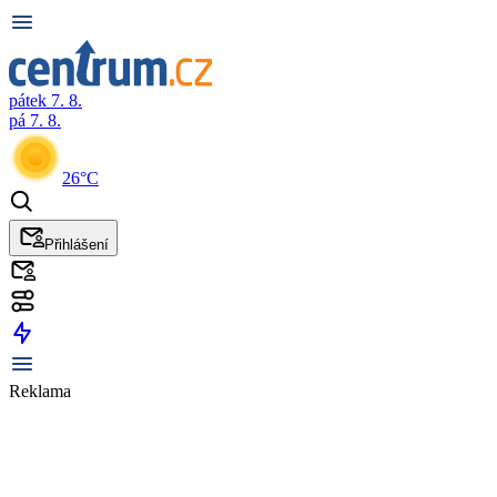
pátek 7. 8.
pá 7. 8.
26°C
Přihlášení
Reklama