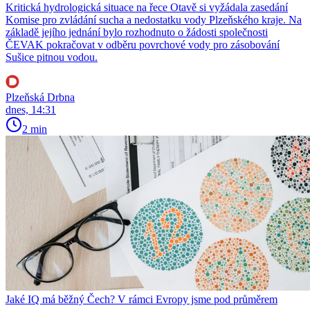
Kritická hydrologická situace na řece Otavě si vyžádala zasedání
Komise pro zvládání sucha a nedostatku vody Plzeňského kraje. Na
základě jejího jednání bylo rozhodnuto o žádosti společnosti
ČEVAK pokračovat v odběru povrchové vody pro zásobování
Sušice pitnou vodou.
Plzeňská Drbna
dnes, 14:31
2 min
Jaké IQ má běžný Čech? V rámci Evropy jsme pod průměrem