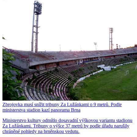
Zbrojovka musí snížit tribuny Za Lužánkami o 9 metrů. Podle
ministerstva stadion kazí panorama Brna
Ministerstvo kultury odmítlo dosavadní výškovou variantu stadionu
Za Lužánkami. Tribuny o výšce 37 metrů by podle úřadu narušily
chráněné pohledy na brněnskou vedutu.