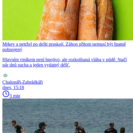
Mrkev a petržel po dešti praskají. Záhon přitom nemusí být špatně
pohnojený
Hlavním viníkem není hnojivo, ale rozkolísaná vláha v půdě. Stačí
pár dnů sucha a jeden vydatný déšť.
Chalupáři-Zahrádkáři
dnes, 15:18
3 min