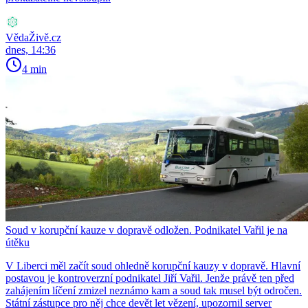
VědaŽivě.cz
dnes, 14:36
4 min
Soud v korupční kauze v dopravě odložen. Podnikatel Vařil je na
útěku
V Liberci měl začít soud ohledně korupční kauzy v dopravě. Hlavní
postavou je kontroverzní podnikatel Jiří Vařil. Jenže právě ten před
zahájením líčení zmizel neznámo kam a soud tak musel být odročen.
Státní zástupce pro něj chce devět let vězení, upozornil server