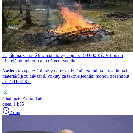
Zapálit na zahradě hromadu trávy stojí až 150 000 Kč. V horším
případě půl milionu a to už není sranda
Následky vypalování trávy nebo spalování nevhodných rostlinných
materiálů jsou závažné. Pokuty za takové jednání mohou dosáhnout
až 150 000 Kč.
Chalupáři-Zahrádkáři
dnes, 14:55
2 min