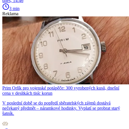
dnes, 14:46
3 min
Reklama
Prim Orlík pro vojenské potápěče: 300 vyrobených kusů, dnešní
cena v desítkách tisíc korun
V poslední době se do popředí sběratelských zájmů dostává
nečekaný předmět – náramkové hodinky. Vyplatí se probrat starý
šatník.