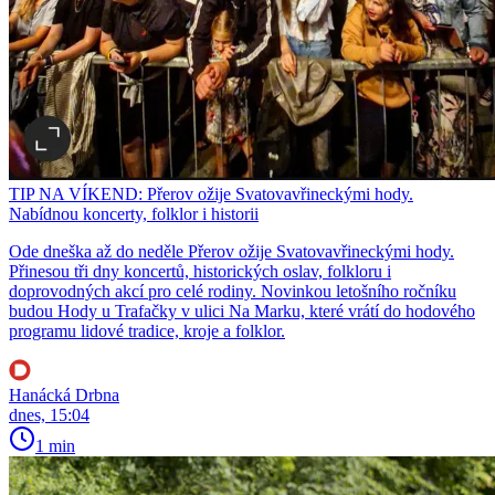
TIP NA VÍKEND: Přerov ožije Svatovavřineckými hody.
Nabídnou koncerty, folklor i historii
Ode dneška až do neděle Přerov ožije Svatovavřineckými hody.
Přinesou tři dny koncertů, historických oslav, folkloru i
doprovodných akcí pro celé rodiny. Novinkou letošního ročníku
budou Hody u Trafačky v ulici Na Marku, které vrátí do hodového
programu lidové tradice, kroje a folklor.
Hanácká Drbna
dnes, 15:04
1 min