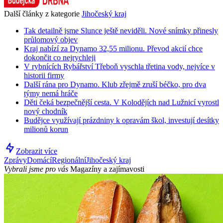
Další články z kategorie
Jihočeský kraj
Tak detailně jsme Slunce ještě neviděli. Nové snímky přinesly
průlomový objev
Kraj nabízí za Dynamo 32,55 milionu. Převod akcií chce
dokončit co nejrychleji
V rybnících Rybářství Třeboň vyschla třetina vody, nejvíce v
historii firmy
Další rána pro Dynamo. Klub zřejmě zruší béčko, pro dva
týmy nemá hráče
Děti čeká bezpečnější cesta. V Kolodějích nad Lužnicí vyrostl
nový chodník
Budějce využívají prázdniny k opravám škol, investují desítky
milionů korun
Zobrazit více
Zprávy
Domácí
Regionální
Jihočeský kraj
Vybrali jsme pro vás
Magazíny a zajímavosti