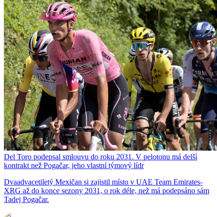
Del Toro podepsal smlouvu do roku 2031. V pelotonu má delší
kontrakt než Pogačar, jeho vlastní týmový lídr
Dvaadvacetiletý Mexičan si zajistil místo v UAE Team Emirates-
XRG až do konce sezony 2031, o rok déle, než má podepsáno sám
Tadej Pogačar.