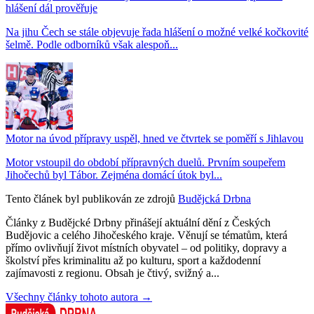
hlášení dál prověřuje
Na jihu Čech se stále objevuje řada hlášení o možné velké kočkovité
šelmě. Podle odborníků však alespoň...
Motor na úvod přípravy uspěl, hned ve čtvrtek se poměří s Jihlavou
Motor vstoupil do období přípravných duelů. Prvním soupeřem
Jihočechů byl Tábor. Zejména domácí útok byl...
Tento článek byl publikován ze zdrojů
Budějcká Drbna
Články z Budějcké Drbny přinášejí aktuální dění z Českých
Budějovic a celého Jihočeského kraje. Věnují se tématům, která
přímo ovlivňují život místních obyvatel – od politiky, dopravy a
školství přes kriminalitu až po kulturu, sport a každodenní
zajímavosti z regionu. Obsah je čtivý, svižný a...
Všechny články tohoto autora →