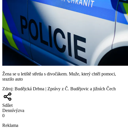
Žena se u letiště střetla s divočákem. Muže, který chtěl pomoci,
srazilo auto
Zdroj
:
Budějcká Drbna | Zprávy z Č. Budějovic a jižních Čech
Sdílet
Denní
výzva
0
Reklama