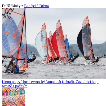
Další články z
Budějcká Drbna
Lipno poprvé hostí evropský šampionát jachtařů. Závodníci bojují
hlavně s počasím