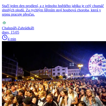
Stačí jeden den prodlení, a z jednoho hnědého jablka je celý chumáč
shnilých plodů. Za rychlým šířením stojí houbová choroba, která v
srpnu pracuje přesčas.
Chalupáři-Zahrádkáři
dnes, 15:05
4 min