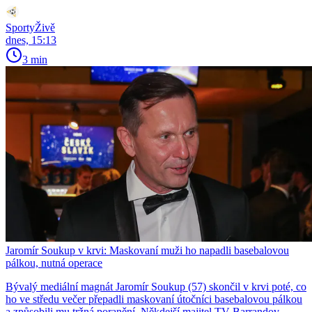
SportyŽivě
dnes, 15:13
3 min
Jaromír Soukup v krvi: Maskovaní muži ho napadli basebalovou
pálkou, nutná operace
Bývalý mediální magnát Jaromír Soukup (57) skončil v krvi poté, co
ho ve středu večer přepadli maskovaní útočníci basebalovou pálkou
a způsobili mu tržná poranění. Někdejší majitel TV Barrandov