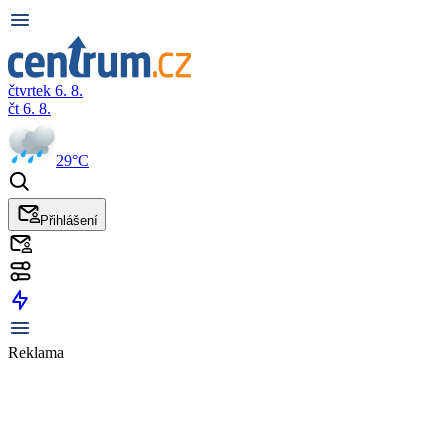
čtvrtek 6. 8.
čt 6. 8.
29°C
Přihlášení
Reklama