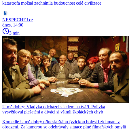
katastrofa možná zachránila budoucnost celé civilizace.
NESPECHEJ.cz
dnes, 14:00
3 min
U mě dobrý: Vladyka odcházel s ledem na tváři, Polívka
vysvětloval plešatění a diváci si všimli školáckých chyb
Komedie U mě dobrý přinesla štábu fyzickou bolest i zklamání z
obsazení. Za kamerou se odehrávaly situace plné filmařských omylů