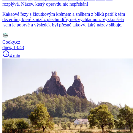
rozplývá. Název, který opravdu nic nepřehání
Kakaové řezy s žloutkovým krémem a sněhem z bílků patří k těm
dezertům, které zmizí z plechu dřív, než vychladnou. Vyzkoušela
jsem je poprvé a výsledek byl přesně takový, jaký název slibuje.
Cooky.cz
dnes, 13:43
4 min