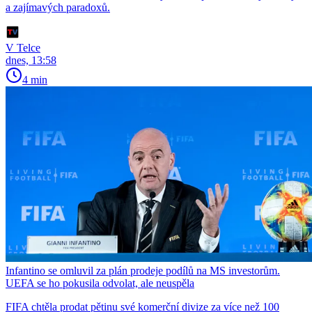
a zajímavých paradoxů.
V Telce
dnes, 13:58
4 min
Infantino se omluvil za plán prodeje podílů na MS investorům.
UEFA se ho pokusila odvolat, ale neuspěla
FIFA chtěla prodat pětinu své komerční divize za více než 100