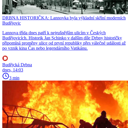
DRBNA HISTORIČKA: Lannovka byla výkladní skříní moderních
Budějovic
Lannova třída dnes patří k nejrušnějším ulicím v Českých
Budějovicích. Historik Jan Schinko v dalším díle Drbny historičky
připomíná proměny ulice od první republiky přes válečné události až
po vznik kina Čas nebo legendárního Vatikánu.
Budějcká Drbna
dnes, 14:03
3 min