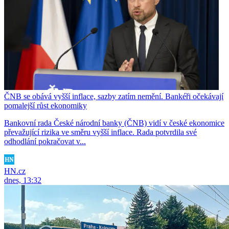
ČNB se obává vyšší inflace, sazby zatím nemění. Bankéři očekávají
pomalejší růst ekonomiky
Bankovní rada České národní banky (ČNB) vidí v české ekonomice
převažující rizika ve směru vyšší inflace. Rada potvrdila své
odhodlání pokračovat v...
HN.cz
dnes, 13:32