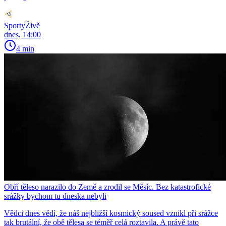
SportyŽivě
dnes, 14:00
4 min
Obří těleso narazilo do Země a zrodil se Měsíc. Bez katastrofické
srážky bychom tu dneska nebyli
Vědci dnes vědí, že náš nejbližší kosmický soused vznikl při srážce
tak brutální, že obě tělesa se téměř celá roztavila. A právě tato