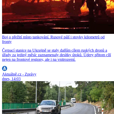
Boj o přežití místo tankování. Rusové pálí i stovky kilometrů od
fronty
Čerpací stanice na Ukrajině se staly dalším cílem ruských dronů a
úřady za jediný měsíc zaznamenaly desítky útoků. Údery přitom cílí
nejen na frontové regiony, ale i na vnitrozemí.
Aktuálně.cz - Zprávy
dnes, 14:03