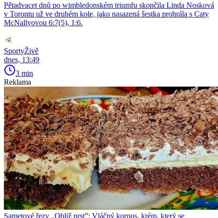
Pětadvacet dnů po wimbledonském triumfu skončila Linda Nosková
v Torontu už ve druhém kole, jako nasazená šestka prohrála s Caty
McNallyovou 6:7(5), 1:6.
SportyŽivě
dnes, 13:49
3 min
Reklama
Sametové řezy „Obliž prst”: Vláčný korpus, krém, který se