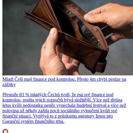
Mladí Češi mají finance pod kontrolou. Přesto jim chybí peníze na
zážitky
Přestože 83 % mladých Čechů tvrdí, že má své finance pod
kontrolou, realita jejich rozpočtů bývá složitější. Více než třetina
letos kvůli nedostatku peněz vynechala hudební festival a více než
polovina už někdy zažila pocit sociálního vyloučení kvůli své
finanční situaci. Vyplývá to z průzkumu agentury Ipsos pro
Garanční systém finančního trhu.