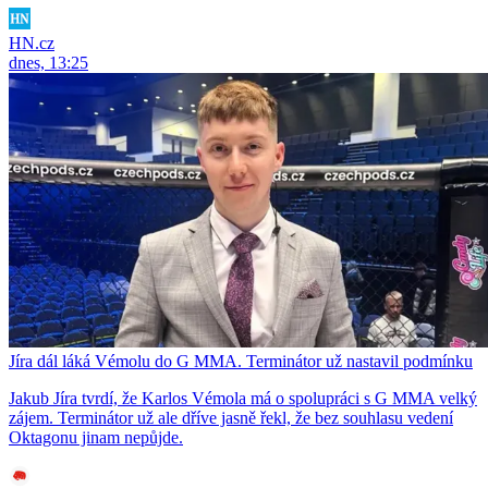
HN.cz
dnes, 13:25
Jíra dál láká Vémolu do G MMA. Terminátor už nastavil podmínku
Jakub Jíra tvrdí, že Karlos Vémola má o spolupráci s G MMA velký
zájem. Terminátor už ale dříve jasně řekl, že bez souhlasu vedení
Oktagonu jinam nepůjde.