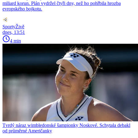
miliard korun. Plán vydržel čtyři dny, než ho pohřbila hrozba
evropského bojkotu.
SportyŽivě
dnes, 13:51
4 min
Tvrdý náraz wimbledonské šampionky Noskové. Schytala debakl
od průměrné Američanky