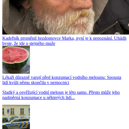
Kadeřník proměnil bezdomovce Marka, nyní je k nepoznání. Uhádli
byste, že jde o stejného muže
Lékaři důrazně varují před konzumací vodního melounu: Spousta
lidí kvůli němu skončila v nemocnici
Sladký a osvěžující vodní meloun je léto samo. Přesto může jeho
nadměrná konzumace u některých lidí...