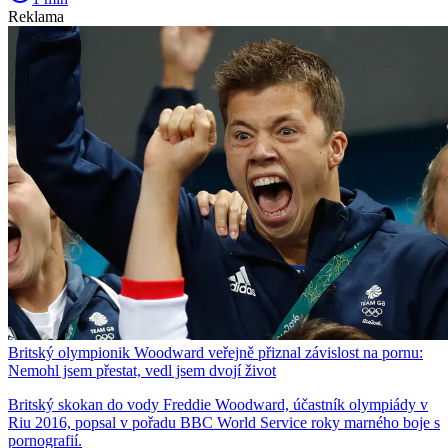
Reklama
Britský olympionik Woodward veřejně přiznal závislost na pornu:
Nemohl jsem přestat, vedl jsem dvojí život
Britský skokan do vody Freddie Woodward, účastník olympiády v
Riu 2016, popsal v pořadu BBC World Service roky marného boje s
pornografií.