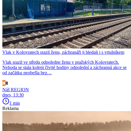
Vlak v Kolovratech srazil ženu, záchranáři ji hledali i s vrtulníkem
Vlak srazil ve středu odpoledne ženu v pražských Kolovratech.
Nehoda se stala kolem čtvrté hodiny odpolední a záchranná akce se
od začátku neobešla bez…
Náš REGION
dnes, 13:30
1 min
Reklama