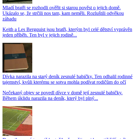
Mladí bratři se rozhodli ověřit si starou pověst o jejich domě.
Ukázalo se, že strčili nos tam, kam neměli. Rozluštili odvěkou
záhadu
Keith a Les Bergquist jsou bratři, kterým byl celé dětství vyprávěn
jeden příběh. Ten byl v jejich rodině...
Dívka narazila na starý deník zesnulé babičky. Ten odhalil rodinné
tajemství, kvůli kterému se sotva mohla podívat rodičům do očí
Nečekaný objev se povedl dívce v domě její zesnulé babičky.
Během úklidu narazila na deník, který byl plný...