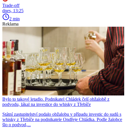
Trade-off
dnes, 13:25
2 min
Reklama
Bylo to takové letadlo. Podnikatel Chládek čelí obžalobě z
podvodu, lákal na investice do whisky z Třebíče
Státní zastupitelství podalo obžalobu v případu investic do sudů s
whisky z Třebíče na podnikatele Ondřeje Chládka. Podle žalobce
šlo o podvod,...