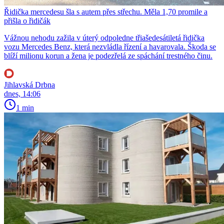
Řidička mercedesu šla s autem přes střechu. Měla 1,70 promile a
přišla o řidičák
Vážnou nehodu zažila v úterý odpoledne třiašedesátiletá řidička
vozu Mercedes Benz, která nezvládla řízení a havarovala. Škoda se
blíží milionu korun a žena je podezřelá ze spáchání trestného činu.
Jihlavská Drbna
dnes, 14:06
1 min