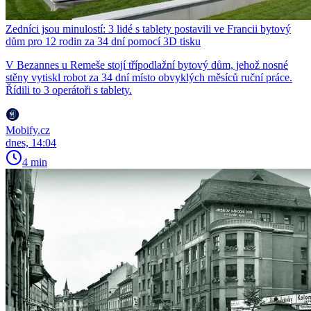
Zedníci jsou minulostí: 3 lidé s tablety postavili ve Francii bytový
dům pro 12 rodin za 34 dní pomocí 3D tisku
V Bezannes u Remeše stojí třípodlažní bytový dům, jehož nosné
stěny vytiskl robot za 34 dní místo obvyklých měsíců ruční práce.
Řídili to 3 operátoři s tablety.
Mobify.cz
dnes, 14:04
4 min