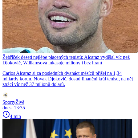
Žebříček deseti nejlépe placených tenistů: Alcaraz vydělal víc než
Djokovič, Williamsová inkasuje miliony i bez hraní
Carlos Alcaraz si za posledních dvanáct měsíců přišel na 1,34
miliardy korun. Novak Djokovič, dosud finanční král tenisu, na něj
ztrácí víc než 37 milionů dolarů.
SportyŽivě
dnes, 13:35
4 min