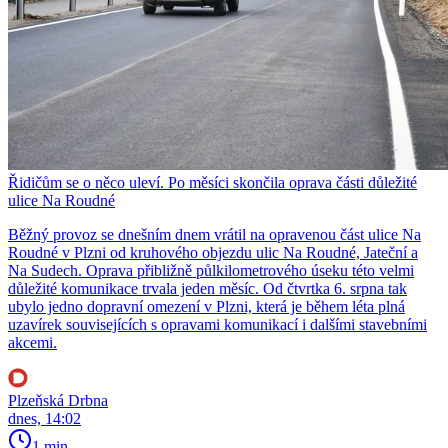
Řidičům se o něco uleví. Po měsíci skončila oprava části důležité
ulice Na Roudné
Běžný provoz se dnešním dnem vrátil na opravenou část ulice Na
Roudné v Plzni od kruhového objezdu ulic Na Roudné, Jateční a
Na Sudech. Oprava přibližně půlkilometrového úseku této velmi
důležité komunikace trvala jeden měsíc. Od čtvrtka 6. srpna tak
ubylo jedno dopravní omezení v Plzni, která je během léta plná
uzavírek souvisejících s opravami komunikací i dalšími stavebními
akcemi.
Plzeňská Drbna
dnes, 14:02
1 min