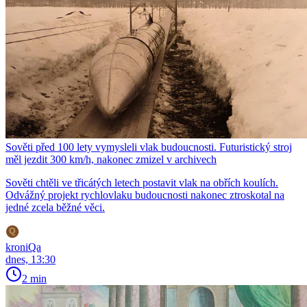
Sověti před 100 lety vymysleli vlak budoucnosti. Futuristický stroj
měl jezdit 300 km/h, nakonec zmizel v archivech
Sověti chtěli ve třicátých letech postavit vlak na obřích koulích.
Odvážný projekt rychlovlaku budoucnosti nakonec ztroskotal na
jedné zcela běžné věci.
kroniQa
dnes, 13:30
2 min