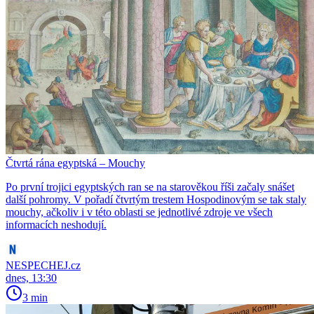
Čtvrtá rána egyptská – Mouchy
Po první trojici egyptských ran se na starověkou říši začaly snášet
další pohromy. V pořadí čtvrtým trestem Hospodinovým se tak staly
mouchy, ačkoliv i v této oblasti se jednotlivé zdroje ve všech
informacích neshodují.
NESPECHEJ.cz
dnes, 13:30
3 min