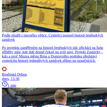
Podle písařů i slavného vědce. Cestující poznají historii brněnských
zastávek
Po projektu zaměřeném na historii brněnských ulic přichází na řadu
příběhy míst, kde lidé denně čekají na svůj spoj. Projekt Zastávky -
kdo a proč Muzea města Brna a Dopravního podniku představí
cestujícím historii jednotlivých zastávek přímo na označnících.
Brněnská Drbna
dnes, 13:30
1 min