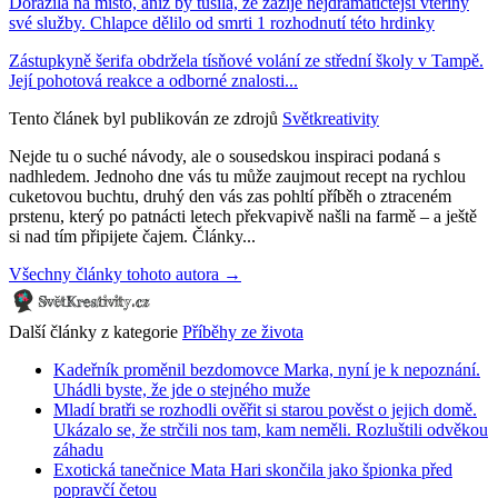
Dorazila na místo, aniž by tušila, že zažije nejdramatičtější vteřiny
své služby. Chlapce dělilo od smrti 1 rozhodnutí této hrdinky
Zástupkyně šerifa obdržela tísňové volání ze střední školy v Tampě.
Její pohotová reakce a odborné znalosti...
Tento článek byl publikován ze zdrojů
Světkreativity
Nejde tu o suché návody, ale o sousedskou inspiraci podaná s
nadhledem. Jednoho dne vás tu může zaujmout recept na rychlou
cuketovou buchtu, druhý den vás zas pohltí příběh o ztraceném
prstenu, který po patnácti letech překvapivě našli na farmě – a ještě
si nad tím připijete čajem. Články...
Všechny články tohoto autora →
Další články z kategorie
Příběhy ze života
Kadeřník proměnil bezdomovce Marka, nyní je k nepoznání.
Uhádli byste, že jde o stejného muže
Mladí bratři se rozhodli ověřit si starou pověst o jejich domě.
Ukázalo se, že strčili nos tam, kam neměli. Rozluštili odvěkou
záhadu
Exotická tanečnice Mata Hari skončila jako špionka před
popravčí četou