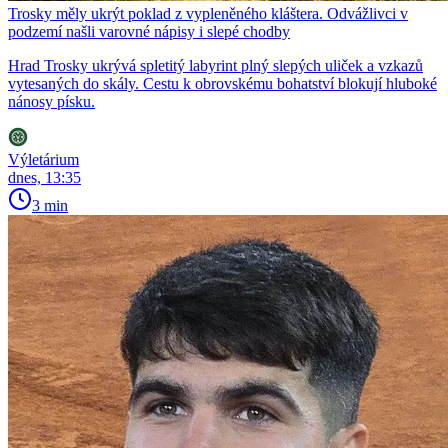
Trosky měly ukrýt poklad z vypleněného kláštera. Odvážlivci v
podzemí našli varovné nápisy i slepé chodby
Hrad Trosky ukrývá spletitý labyrint plný slepých uliček a vzkazů
vytesaných do skály. Cestu k obrovskému bohatství blokují hluboké
nánosy písku.
Výletárium
dnes, 13:35
3 min