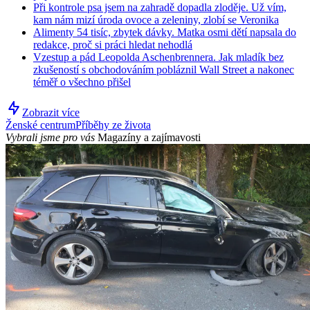
Při kontrole psa jsem na zahradě dopadla zloděje. Už vím,
kam nám mizí úroda ovoce a zeleniny, zlobí se Veronika
Alimenty 54 tisíc, zbytek dávky. Matka osmi dětí napsala do
redakce, proč si práci hledat nehodlá
Vzestup a pád Leopolda Aschenbrennera. Jak mladík bez
zkušeností s obchodováním pobláznil Wall Street a nakonec
téměř o všechno přišel
Zobrazit více
Ženské centrum
Příběhy ze života
Vybrali jsme pro vás
Magazíny a zajímavosti