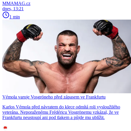
MMAMAG.cz
dnes, 13:21
1 min
Vémola varuje Vosgröneho před zápasem ve Frankfurtu
Karlos Vémola před návratem do klece odmítá roli vysloužilého
veterána. Neporaženému Frédéricu Vosgrönemu vzkázal, že ve
Frankfurtu neustoupí ani pod tlakem a půjde mu ublížit.