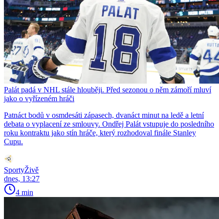
Palát padá v NHL stále hlouběji. Před sezonou o něm zámoří mluví
jako o vyřízeném hráči
Patnáct bodů v osmdesáti zápasech, dvanáct minut na ledě a letní
debata o vyplacení ze smlouvy. Ondřej Palát vstupuje do posledního
roku kontraktu jako stín hráče, který rozhodoval finále Stanley
Cupu.
SportyŽivě
dnes, 13:27
4 min