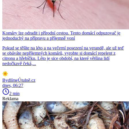
Komáry lze odradit i přírodní cestou. Tento domácí odpuzovač je
jednoduchý na přípravu a příjemně voní
Pokud se těšíte na léto a na večerní posezení na verandě, ale už teď
se obáváte nepříjemných komárů, vyrobte si domácí repelent z
citronu a hřebíčku. Léto je sice období, na které většina lidí
nedočkavě čeká,...
BydlímeÚtulně.cz
dnes, 06:27
2 min
Reklama