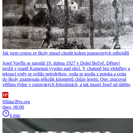
Jak jsem cestou ze školy musel chodit kolem popravených odbojářů
Josef Vavřín se narodil 19. dubna 1927 v Dolní Bečvě. Dětství
prožil v osadě Kamenná vysoko nad obcí. V chalupě bez elektřiny a
tekoucí vody se svítilo petrolejkou, voda se nosila z potoka a cesta
do školy znamenala několik kilometrů chůze lesem. Otec pracoval
většinu týdne v ostravských železárnách, a tak musel Josef od útlého
HlídacíPes.org
dnes, 06:00
4 min