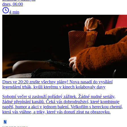
dnes, 06:00
4 min
Dnes ve 20:20 zrušte všechny plány! Nova nasadí do vysílání
legendární trhák, kvůli kterému v kinech kolabovaly davy
Sobotní večer si zaslouží pořádný zážitek. Žádné nudné seriály,
žádné přepínání kanálů. Čeká vás dobrodružství, které kombinuje
napětí, humor a akci v jednom balení. Velkofilm s hereckou chemií,
která vás vtáhne, a triky, které vás donutí zírat na obrazovku.