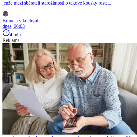
jenže mezi sběrateli starožitností o takové kousky roste...
Bruneta v kuchyni
dnes, 06:03
4 min
Reklama