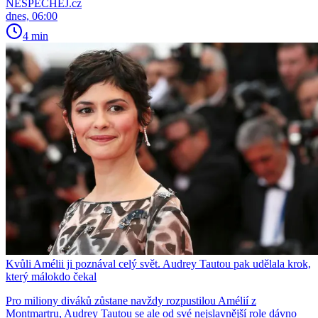
NESPECHEJ.cz
dnes, 06:00
4 min
Kvůli Amélii ji poznával celý svět. Audrey Tautou pak udělala krok,
který málokdo čekal
Pro miliony diváků zůstane navždy rozpustilou Amélií z
Montmartru, Audrey Tautou se ale od své nejslavnější role dávno