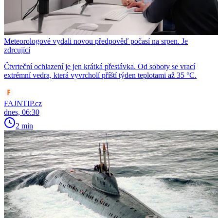
Meteorologové vydali novou předpověď počasí na srpen. Je
zdrcující
Čtvrteční ochlazení je jen krátká přestávka. Od soboty se vrací
extrémní vedra, která vyvrcholí příští týden teplotami až 35 °C.
FAJNTIP.cz
dnes, 06:30
2 min