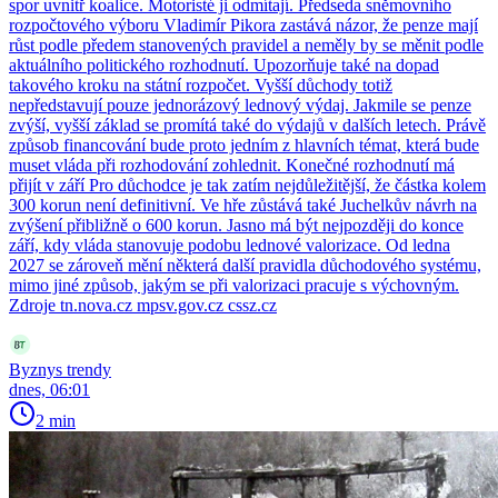
spor uvnitř koalice. Motoristé ji odmítají. Předseda sněmovního
rozpočtového výboru Vladimír Pikora zastává názor, že penze mají
růst podle předem stanovených pravidel a neměly by se měnit podle
aktuálního politického rozhodnutí. Upozorňuje také na dopad
takového kroku na státní rozpočet. Vyšší důchody totiž
nepředstavují pouze jednorázový lednový výdaj. Jakmile se penze
zvýší, vyšší základ se promítá také do výdajů v dalších letech. Právě
způsob financování bude proto jedním z hlavních témat, která bude
muset vláda při rozhodování zohlednit. Konečné rozhodnutí má
přijít v září Pro důchodce je tak zatím nejdůležitější, že částka kolem
300 korun není definitivní. Ve hře zůstává také Juchelkův návrh na
zvýšení přibližně o 600 korun. Jasno má být nejpozději do konce
září, kdy vláda stanovuje podobu lednové valorizace. Od ledna
2027 se zároveň mění některá další pravidla důchodového systému,
mimo jiné způsob, jakým se při valorizaci pracuje s výchovným.
Zdroje tn.nova.cz mpsv.gov.cz cssz.cz
Byznys trendy
dnes, 06:01
2 min