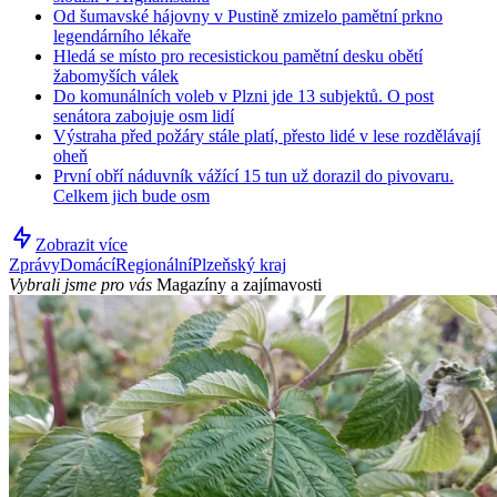
Od šumavské hájovny v Pustině zmizelo pamětní prkno
legendárního lékaře
Hledá se místo pro recesistickou pamětní desku obětí
žabomyších válek
Do komunálních voleb v Plzni jde 13 subjektů. O post
senátora zabojuje osm lidí
Výstraha před požáry stále platí, přesto lidé v lese rozdělávají
oheň
První obří náduvník vážící 15 tun už dorazil do pivovaru.
Celkem jich bude osm
Zobrazit více
Zprávy
Domácí
Regionální
Plzeňský kraj
Vybrali jsme pro vás
Magazíny a zajímavosti