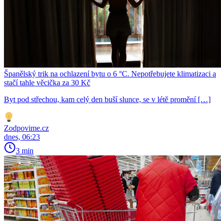
Španělský trik na ochlazení bytu o 6 °C. Nepotřebujete klimatizaci a
stačí tahle věcička za 30 Kč
Byt pod střechou, kam celý den buší slunce, se v létě promění […]
Zodpovime.cz
dnes, 06:23
3 min