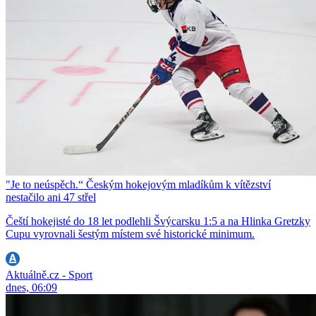
"Je to neúspěch.“ Českým hokejovým mladíkům k vítězství
nestačilo ani 47 střel
Čeští hokejisté do 18 let podlehli Švýcarsku 1:5 a na Hlinka Gretzky
Cupu vyrovnali šestým místem své historické minimum.
Aktuálně.cz - Sport
dnes, 06:09