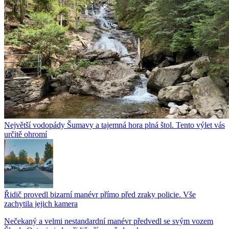
Největší vodopády Šumavy a tajemná hora plná štol. Tento výlet vás
určitě ohromí
Řidič provedl bizarní manévr přímo před zraky policie. Vše
zachytila jejich kamera
Nečekaný a velmi nestandardní manévr předvedl se svým vozem