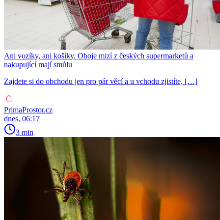
Ani vozíky, ani košíky. Oboje mizí z českých supermarketů a
nakupující mají smůlu
Zajdete si do obchodu jen pro pár věcí a u vchodu zjistíte, […]
PrimaProstor.cz
dnes, 06:17
3 min