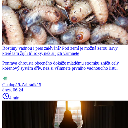
Rostliny vadnou i přes zalévání? Pod zemí je možná žerou larvy,
které tam žijí i tři roky, než si jich všimnete
Ponrava chrousta obecného dokáže mladému stromku zničit celý
kořenový systém dřív, než si všimnete prvního vadnoucího listu.
Chalupáři-Zahrádkáři
dnes, 06:24
4 min