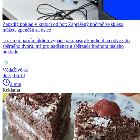
Zapadlý poklad v krabici od bot: Zaprášený počítač ze sklepa
můžete zpeněžit za tisíce
To, co při jarním úklidu vypadá jako jasný kandidát na odvoz do
sběrného dvoru, má pro nadšence a sběratele hodnotu malého
pokladu.
VědaŽivě.cz
dnes, 06:13
2 min
Reklama