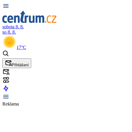
sobota 8. 8.
so 8. 8.
17°C
Přihlášení
Reklama