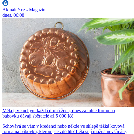
Aktuálně.cz - Magazín
dnes, 06:08
Měla ji v kuchyni každá druhá žena, dnes za tuhle formu na
bábovku dávají sběratelé až 5 000 Kč
Schovává se vám v kredenci nebo někde ve sklepě těžká kovová
forma na bábovku, kterou jste zdědili? Léta si jí možná nevšímáte,