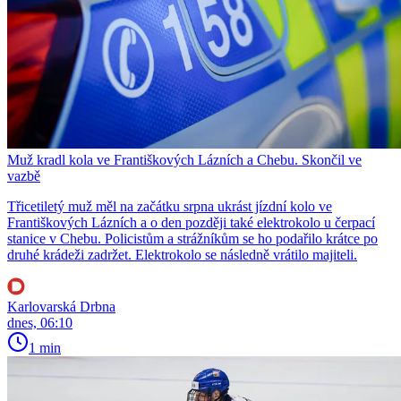
Muž kradl kola ve Františkových Lázních a Chebu. Skončil ve
vazbě
Třicetiletý muž měl na začátku srpna ukrást jízdní kolo ve
Františkových Lázních a o den později také elektrokolo u čerpací
stanice v Chebu. Policistům a strážníkům se ho podařilo krátce po
druhé krádeži zadržet. Elektrokolo se následně vrátilo majiteli.
Karlovarská Drbna
dnes, 06:10
1 min