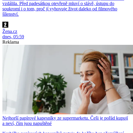
vzdálila. Před padesátkou otevřeně mluví o slávě, ústupu do
soukromí i o tom, proč jí vyhovuje život daleko od filmového
šílenství.
Žena.cz
dnes, 05:59
Reklama
Nejhorší papírové kapesníky ze supermarketu. Češi je pořád kupují
a neví, čím jsou napuštěné