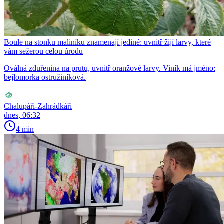
Boule na stonku maliníku znamenají jediné: uvnitř žijí larvy, které
vám sežerou celou úrodu
Oválná zduřenina na prutu, uvnitř oranžové larvy. Viník má jméno:
bejlomorka ostružiníková.
Chalupáři-Zahrádkáři
dnes, 06:32
4 min