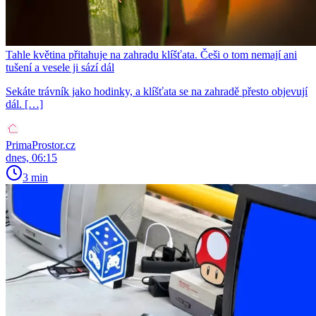
Tahle květina přitahuje na zahradu klíšťata. Češi o tom nemají ani
tušení a vesele ji sází dál
Sekáte trávník jako hodinky, a klíšťata se na zahradě přesto objevují
dál. […]
PrimaProstor.cz
dnes, 06:15
3 min