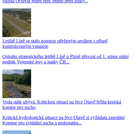
Škoda Octavia jeden řidič přímo před zraky...
Letiště Líně se stalo nonstop střeženým areálem s přísně
kontrolovaným vstupem
Ostrahu strategického letiště Líně u Plzně převzal od 1. srpna státní
podnik Vojenské lesy a statky ČR...
Voda stále ubývá. Kritickou situaci na řece Otavě řešila krajská
komise pro sucho
Kritická hydrologická situace na řece Otavě si vyžádala zasedání
Komise pro zvládání sucha a nedostatku...