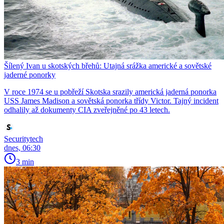
Šílený Ivan u skotských břehů: Utajná srážka americké a sovětské
jaderné ponorky
V roce 1974 se u pobřeží Skotska srazily americká jaderná ponorka
USS James Madison a sovětská ponorka třídy Victor. Tajný incident
odhalily až dokumenty CIA zveřejněné po 43 letech.
Securitytech
dnes, 06:30
3 min