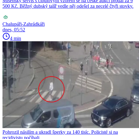
Míšeňský servis s cibulovým vzorem se na české aukci prodal za 9
500 Kč. Běžný dubský talíř vedle něj odešel za necelé čtyři stovky.
Chalupáři-Zahrádkáři
dnes, 05:52
4 min
Pohrozil násilím a ukradl šperky za 140 tisíc. Policisté si na
recidivistu počíhali