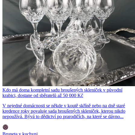
Kdo má doma kompletní sadu broušených skleniček v původní
krabici, dostane od sběratelů až 50 000 Kč
V nejedné domácnosti se někde v koutě skříně nebo na dně staré
kredence roky povaluje sada broušených skleniček, kterou nikdo
nepoužívá. Bývá to dědictví po prarodičích, na které se dávno...
Bruneta v kuchyni