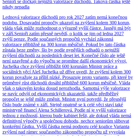
Senioři se dočkají nejnižší valorizace důchodů. Taková částka ještě
nikdy nepadla
Lednová valorizace důchodů pro rok 2027 zatím nemá konečnou
podobu. Dosavadní propočty ukazují na zvýšení kolem 300 korun,
vláda však může rozhodnout o výrazně vyšší částce. Jasněji má být
v září.Senioři zatím přesně nevědí, o kolik se jim od ledna 2027
zvýší penze. Podle současných propočtů vychází zákonná
valorizace přibližně na 300 korun měsíčně. Pokud by tato částka
zůstala beze změny, šlo by podle nynějších odhadů o nejnižší
zvýšení důchodů za posledních deset let. Konečné číslo ale ještě
není uzavřené a do výpočtu se promítne další ekonomický vývoj.
Juchelka chce zvýšení přiblížit 600 korunám Ministr práce a
sociálních věcí Aleš Juchelka už dříve uvedl, že zvýšení kolem 300
korun považuje za příliš nízké. Prosazuje proto variantu, při které by
průměrný růst důchodů dosáhl přibližně 600 korun měsíčně. Vláda
však o takovém kroku dosud nerozhodla. Samotná výše valorizace
se navíc odvíjí od ekonomických ukazatelů, takže předběžný
propočet se ještě může změnit. Ministr nyní potvrdil, že přesnější
číslo bude známé v září. Stejně opatrně se k celé věci staví také
ministryně financí Alena Schillerová. Podle ní je vyšší valorizace
jednou z možností, kterou bude kabinet řešit, ale dokud vláda nemá
definitivní výpočty a společnou dohodu, nechce seniorům slibovat
konkrétní částku. Vyšší částka nemá podporu celé koalice Varianta
zvýšení nad rámec současného zákonného propočtu už vyvolala