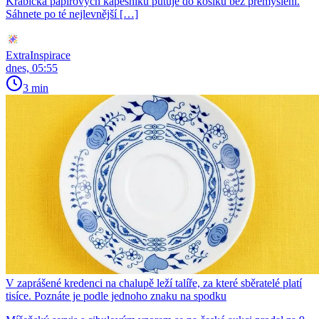
Krabička papírových kapesníků putuje do košíku bez přemýšlení.
Sáhnete po té nejlevnější […]
ExtraInspirace
dnes, 05:55
3 min
V zaprášené kredenci na chalupě leží talíře, za které sběratelé platí
tisíce. Poznáte je podle jednoho znaku na spodku