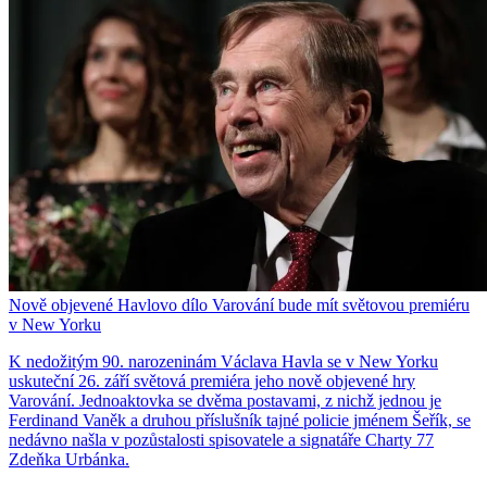
Nově objevené Havlovo dílo Varování bude mít světovou premiéru
v New Yorku
K nedožitým 90. narozeninám Václava Havla se v New Yorku
uskuteční 26. září světová premiéra jeho nově objevené hry
Varování. Jednoaktovka se dvěma postavami, z nichž jednou je
Ferdinand Vaněk a druhou příslušník tajné policie jménem Šeřík, se
nedávno našla v pozůstalosti spisovatele a signatáře Charty 77
Zdeňka Urbánka.