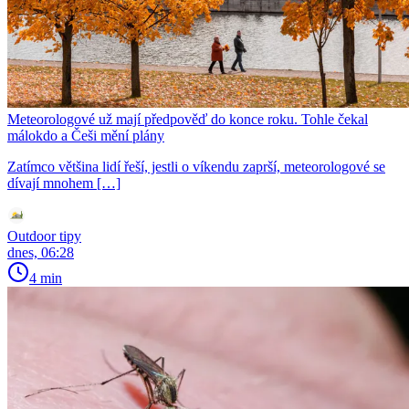
Meteorologové už mají předpověď do konce roku. Tohle čekal
málokdo a Češi mění plány
Zatímco většina lidí řeší, jestli o víkendu zaprší, meteorologové se
dívají mnohem […]
Outdoor tipy
dnes, 06:28
4 min