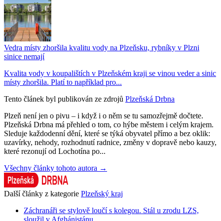
Vedra místy zhoršila kvalitu vody na Plzeňsku, rybníky v Plzni
sinice nemají
Kvalita vody v koupalištích v Plzeňském kraji se vinou veder a sinic
místy zhoršila. Platí to například pro...
Tento článek byl publikován ze zdrojů
Plzeňská Drbna
Plzeň není jen o pivu – i když i o něm se tu samozřejmě dočtete.
Plzeňská Drbna má přehled o tom, co hýbe městem i celým krajem.
Sleduje každodenní dění, které se týká obyvatel přímo a bez oklik:
uzavírky, nehody, rozhodnutí radnice, změny v dopravě nebo kauzy,
které rezonují od Lochotína po...
Všechny články tohoto autora →
Další články z kategorie
Plzeňský kraj
Záchranáři se stylově loučí s kolegou. Stál u zrodu LZS,
sloužil v Afghánistánu